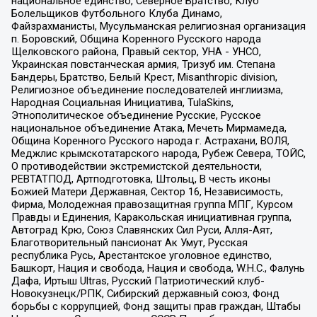
национальное единство, Северное Братство, Клуб
Болельщиков Футбольного Клуба Динамо,
Файзрахманисты, Мусульманская религиозная организация
п. Боровский, Община Коренного Русского народа
Щелковского района, Правый сектор, УНА - УНСО,
Украинская повстанческая армия, Тризуб им. Степана
Бандеры, Братство, Белый Крест, Misanthropic division,
Религиозное объединение последователей инглиизма,
Народная Социальная Инициатива, TulaSkins,
Этнополитическое объединение Русские, Русское
национальное объединение Атака, Мечеть Мирмамеда,
Община Коренного Русского народа г. Астрахани, ВОЛЯ,
Меджлис крымскотатарского народа, Рубеж Севера, ТОЙС,
О противодействии экстремистской деятельности,
РЕВТАТПОД, Артподготовка, Штольц, В честь иконы
Божией Матери Державная, Сектор 16, Независимость,
Фирма, Молодежная правозащитная группа МПГ, Курсом
Правды и Единения, Каракольская инициативная группа,
Автоград Крю, Союз Славянских Сил Руси, Алля-Аят,
Благотворительный пансионат Ак Умут, Русская
республика Русь, Арестантское уголовное единство,
Башкорт, Нация и свобода, Нация и свобода, W.H.С., Фалунь
Дафа, Иртыш Ultras, Русский Патриотический клуб-
Новокузнецк/РПК, Сибирский державный союз, Фонд
борьбы с коррупцией, Фонд защиты прав граждан, Штабы