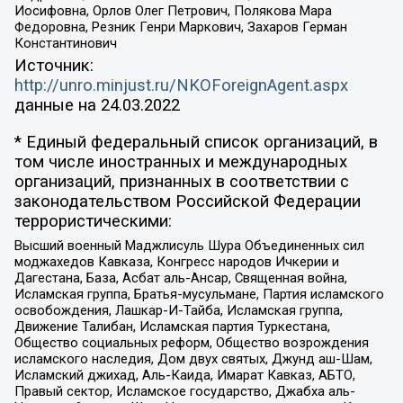
Иосифовна, Орлов Олег Петрович, Полякова Мара
Федоровна, Резник Генри Маркович, Захаров Герман
Константинович
Источник:
http://unro.minjust.ru/NKOForeignAgent.aspx
данные на
24.03.2022
* Единый федеральный список организаций, в
том числе иностранных и международных
организаций, признанных в соответствии с
законодательством Российской Федерации
террористическими:
Высший военный Маджлисуль Шура Объединенных сил
моджахедов Кавказа, Конгресс народов Ичкерии и
Дагестана, База, Асбат аль-Ансар, Священная война,
Исламская группа, Братья-мусульмане, Партия исламского
освобождения, Лашкар-И-Тайба, Исламская группа,
Движение Талибан, Исламская партия Туркестана,
Общество социальных реформ, Общество возрождения
исламского наследия, Дом двух святых, Джунд аш-Шам,
Исламский джихад, Аль-Каида, Имарат Кавказ, АБТО,
Правый сектор, Исламское государство, Джабха аль-