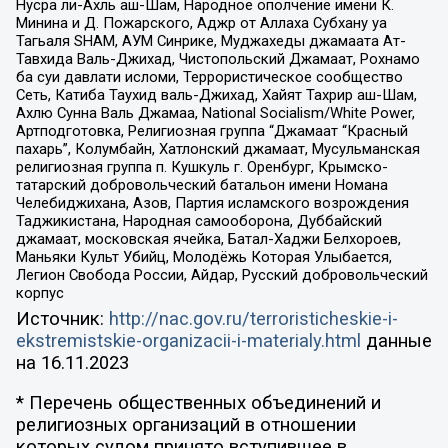
Нусра ли-Ахль аш-Шам, Народное ополчение имени К.
Минина и Д. Пожарского, Аджр от Аллаха Субхану уа
Тагьаля SHAM, АУМ Синрике, Муджахеды джамаата Ат-
Тавхида Валь-Джихад, Чистопольский Джамаат, Рохнамо
ба суи давлати исломи, Террористическое сообщество
Сеть, Катиба Таухид валь-Джихад, Хайят Тахрир аш-Шам,
Ахлю Сунна Валь Джамаа, National Socialism/White Power,
Артподготовка, Религиозная группа “Джамаат “Красный
пахарь”, Колумбайн, Хатлонский джамаат, Мусульманская
религиозная группа п. Кушкуль г. Оренбург, Крымско-
татарский добровольческий батальон имени Номана
Челебиджихана, Азов, Партия исламского возрождения
Таджикистана, Народная самооборона, Дуббайский
джамаат, московская ячейка, Батал-Хаджи Белхороев,
Маньяки Культ Убийц, Молодёжь Которая Улыбается,
Легион Свобода России, Айдар, Русский добровольческий
корпус
Источник:
http://nac.gov.ru/terroristicheskie-i-
ekstremistskie-organizacii-i-materialy.html
данные
на
16.11.2023
* Перечень общественных объединений и
религиозных организаций в отношении
которых судом принято вступившее в