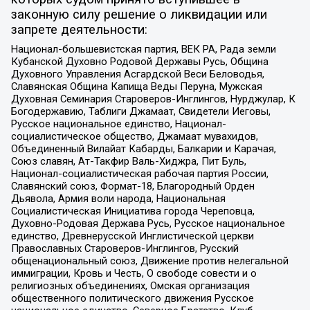
законную силу решение о ликвидации или
запрете деятельности:
Национал-большевистская партия, ВЕК РА, Рада земли
Кубанской Духовно Родовой Державы Русь, Община
Духовного Управления Асгардской Веси Беловодья,
Славянская Община Капища Веды Перуна, Мужская
Духовная Семинария Староверов-Инглингов, Нурджулар, К
Богодержавию, Таблиги Джамаат, Свидетели Иеговы,
Русское национальное единство, Национал-
социалистическое общество, Джамаат мувахидов,
Объединенный Вилайат Кабарды, Балкарии и Карачая,
Союз славян, Ат-Такфир Валь-Хиджра, Пит Буль,
Национал-социалистическая рабочая партия России,
Славянский союз, Формат-18, Благородный Орден
Дьявола, Армия воли народа, Национальная
Социалистическая Инициатива города Череповца,
Духовно-Родовая Держава Русь, Русское национальное
единство, Древнерусской Инглистической церкви
Православных Староверов-Инглингов, Русский
общенациональный союз, Движение против нелегальной
иммиграции, Кровь и Честь, О свободе совести и о
религиозных объединениях, Омская организация
общественного политического движения Русское