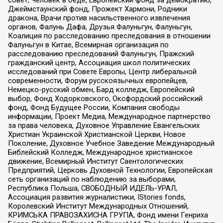
совет, Человек в беде, Европейский фонд за демократию,
Джеймстаунский фонд, Прожект Хармони, Родники
дракона, Врачи против насильственного извлечения
органов, Фалунь Дафа, Друзья Фалуньгун, Фалуньгун,
Коалиция по расследованию преследования в отношении
Фалуньгун в Китае, Всемирная организация по
расследованию преследований Фалуньгун, Пражский
гражданский центр, Ассоциация школ политических
исследований при Совете Европы, Центр либеральной
современности, Форум русскоязычных европейцев,
Немецко-русский обмен, Бард колледж, Европейский
выбор, Фонд Ходорковского, Оксфордский российский
фонд, Фонд Будущее России, Компания свободы
информации, Проект Медиа, Международное партнерство
за права человека, Духовное Управление Евангельских
Христиан Украинской Христианской Церкви, Новое
Поколение, Духовное Учебное Заведение Международный
Библейский Колледж, Международное христианское
движение, Всемирный Институт Саентологических
Предприятий, Церковь Духовной Технологии, Европейская
сеть организаций по наблюдению за выборами,
Республика Польша, СВОБОДНЫЙ ИДЕЛЬ-УРАЛ,
Ассоциация развития журналистики, IStories fonds,
Королевский Институт Международных Отношений,
КРИМСЬКА ПРАВОЗАХИСНА ГРУПА, Фонд имени Генриха