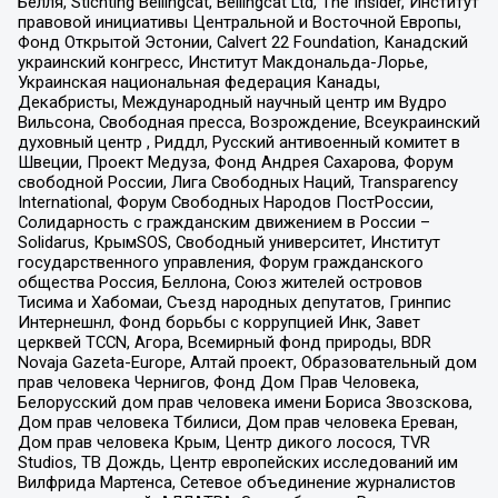
Бёлля, Stichting Bellingcat, Bellingcat Ltd, The Insider, Институт
правовой инициативы Центральной и Восточной Европы,
Фонд Открытой Эстонии, Calvert 22 Foundation, Канадский
украинский конгресс, Институт Макдональда-Лорье,
Украинская национальная федерация Канады,
Декабристы, Международный научный центр им Вудро
Вильсона, Свободная пресса, Возрождение, Всеукраинский
духовный центр , Риддл, Русский антивоенный комитет в
Швеции, Проект Медуза, Фонд Андрея Сахарова, Форум
свободной России, Лига Свободных Наций, Transparеncy
International, Форум Свободных Народов ПостРоссии,
Солидарность с гражданским движением в России –
Solidarus, КрымSOS, Свободный университет, Институт
государственного управления, Форум гражданского
общества Россия, Беллона, Союз жителей островов
Тисима и Хабомаи, Съезд народных депутатов, Гринпис
Интернешнл, Фонд борьбы с коррупцией Инк, Завет
церквей TCCN, Агора, Всемирный фонд природы, BDR
Novaja Gazeta-Europe, Алтай проект, Образовательный дом
прав человека Чернигов, Фонд Дом Прав Человека,
Белорусский дом прав человека имени Бориса Звозскова,
Дом прав человека Тбилиси, Дом прав человека Ереван,
Дом прав человека Крым, Центр дикого лосося, TVR
Studios, ТВ Дождь, Центр европейских исследований им
Вилфрида Мартенса, Сетевое объединение журналистов