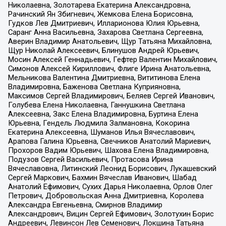
Николаевна, Золотарева Екатерина Александровна,
Рачинский Ян Збигневич, Жемкова Елена Борисовна,
Гудков Лев Дмитриевич, Илларионова Юлия Юрьевна,
Саранг Анна Васильевна, Захарова Светлана Сергеевна,
Аверин Владимир Анатольевич, Щур Татьяна Михайловна,
Щур Николай Алексеевич, Блинушов Андрей Юрьевич,
Мосин Алексей Геннадьевич, Гефтер Валентин Михайлович,
Симонов Алексей Кириллович, Флиге Ирина Анатольевна,
Мельникова Валентина Дмитриевна, Вититинова Елена
Владимировна, Баженова Светлана Куприяновна,
Максимов Сергей Владимирович, Беляев Сергей Иванович,
Голубева Елена Николаевна, Ганнушкина Светлана
Алексеевна, Закс Елена Владимировна, Буртина Елена
Юрьевна, Гендель Людмила Залмановна, Кокорина
Екатерина Алексеевна, Шуманов Илья Вячеславович,
Арапова Галина Юрьевна, Свечников Анатолий Мариевич,
Прохоров Вадим Юрьевич, Шахова Елена Владимировна,
Подузов Сергей Васильевич, Протасова Ирина
Вячеславовна, Литинский Леонид Борисович, Лукашевский
Сергей Маркович, Бахмин Вячеслав Иванович, Шабад
Анатолий Ефимович, Сухих Дарья Николаевна, Орлов Олег
Петрович, Добровольская Анна Дмитриевна, Королева
Александра Евгеньевна, Смирнов Владимир
Александрович, Вицин Сергей Ефимович, Золотухин Борис
Андреевич, Левинсон Лев Семенович, Локшина Татьяна