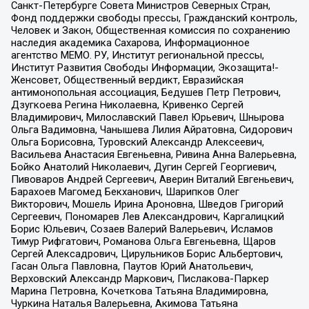
Санкт-Петербурге Совета Министров Северных Стран,
Фонд поддержки свободы прессы, Гражданский контроль,
Человек и Закон, Общественная комиссия по сохранению
наследия академика Сахарова, Информационное
агентство МЕМО. РУ, Институт региональной прессы,
Институт Развития Свободы Информации, Экозащита!-
Женсовет, Общественный вердикт, Евразийская
антимонопольная ассоциация, Бедушев Петр Петрович,
Дзугкоева Регина Николаевна, Кривенко Сергей
Владимирович, Милославский Павел Юрьевич, Шнырова
Ольга Вадимовна, Чанышева Лилия Айратовна, Сидорович
Ольга Борисовна, Туровский Александр Алексеевич,
Васильева Анастасия Евгеньевна, Ривина Анна Валерьевна,
Бойко Анатолий Николаевич, Дугин Сергей Георгиевич,
Пивоваров Андрей Сергеевич, Аверин Виталий Евгеньевич,
Барахоев Магомед Бекханович, Шарипков Олег
Викторович, Мошель Ирина Ароновна, Шведов Григорий
Сергеевич, Пономарев Лев Александрович, Каргалицкий
Борис Юльевич, Созаев Валерий Валерьевич, Исламов
Тимур Рифгатович, Романова Ольга Евгеньевна, Щаров
Сергей Алексадрович, Цирульников Борис Альбертович,
Гасан Ольга Павловна, Паутов Юрий Анатольевич,
Верховский Александр Маркович, Пислакова-Паркер
Марина Петровна, Кочеткова Татьяна Владимировна,
Чуркина Наталья Валерьевна, Акимова Татьяна