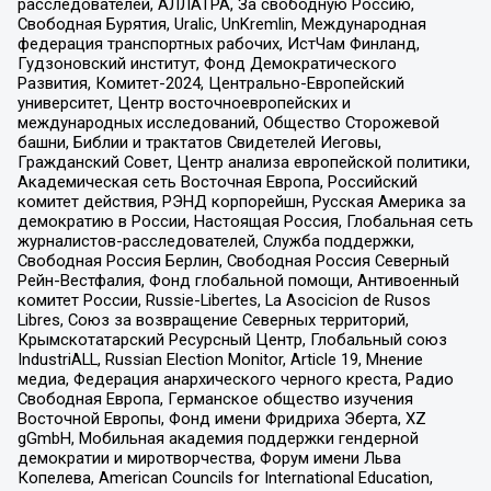
расследователей, АЛЛАТРА, За свободную Россию,
Свободная Бурятия, Uralic, UnKremlin, Международная
федерация транспортных рабочих, ИстЧам Финланд,
Гудзоновский институт, Фонд Демократического
Развития, Комитет-2024, Центрально-Европейский
университет, Центр восточноевропейских и
международных исследований, Общество Сторожевой
башни, Библии и трактатов Свидетелей Иеговы,
Гражданский Совет, Центр анализа европейской политики,
Академическая сеть Восточная Европа, Российский
комитет действия, РЭНД корпорейшн, Русская Америка за
демократию в России, Настоящая Россия, Глобальная сеть
журналистов-расследователей, Служба поддержки,
Свободная Россия Берлин, Свободная Россия Северный
Рейн-Вестфалия, Фонд глобальной помощи, Антивоенный
комитет России, Russie-Libertes, La Asocicion de Rusos
Libres, Союз за возвращение Северных территорий,
Крымскотатарский Ресурсный Центр, Глобальный союз
IndustriALL, Russian Election Monitor, Article 19, Мнение
медиа, Федерация анархического черного креста, Радио
Свободная Европа, Германское общество изучения
Восточной Европы, Фонд имени Фридриха Эберта, XZ
gGmbH, Мобильная академия поддержки гендерной
демократии и миротворчества, Форум имени Льва
Копелева, American Councils for International Education,