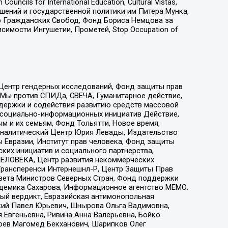
ls for International Education, Cultural Vistas,
ошений и государственной политики им Питера Мунка,
 Гражданских Свобод, Фонд Бориса Немцова за
имости Ингушетии, Прометей, Stop Occupation of
 Центр гендерных исследований, Фонд защиты прав
 Мы против СПИДа, СВЕЧА, Гуманитарное действие,
ддержки и содействия развитию средств массовой
р социально-информационных инициатив Действие,
 и их семьям, Фонд Тольятти, Новое время,
, Аналитический Центр Юрия Левады, Издательство
 Евразии, Институт прав человека, Фонд защиты
ких инициатив и социального партнерства,
ЕЛОВЕКА, Центр развития некоммерческих
 Трансперенси Интернешнл-Р, Центр Защиты Прав
овета Министров Северных Стран, Фонд поддержки
адемика Сахарова, Информационное агентство МЕМО.
ый вердикт, Евразийская антимонопольная
кий Павел Юрьевич, Шнырова Ольга Вадимовна,
 Евгеньевна, Ривина Анна Валерьевна, Бойко
хоев Магомед Бекханович, Шарипков Олег