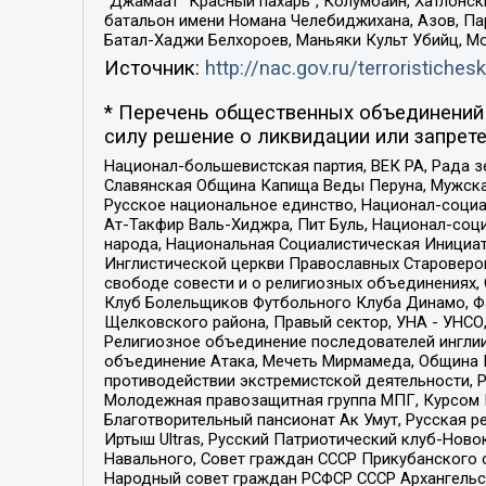
“Джамаат “Красный пахарь”, Колумбайн, Хатлонск
батальон имени Номана Челебиджихана, Азов, Па
Батал-Хаджи Белхороев, Маньяки Культ Убийц, М
Источник:
http://nac.gov.ru/terroristichesk
* Перечень общественных объединений 
силу решение о ликвидации или запрете
Национал-большевистская партия, ВЕК РА, Рада 
Славянская Община Капища Веды Перуна, Мужская
Русское национальное единство, Национал-социа
Ат-Такфир Валь-Хиджра, Пит Буль, Национал-соц
народа, Национальная Социалистическая Инициат
Инглистической церкви Православных Староверов
свободе совести и о религиозных объединениях,
Клуб Болельщиков Футбольного Клуба Динамо, Фа
Щелковского района, Правый сектор, УНА - УНСО, У
Религиозное объединение последователей инглии
объединение Атака, Мечеть Мирмамеда, Община К
противодействии экстремистской деятельности, 
Молодежная правозащитная группа МПГ, Курсом П
Благотворительный пансионат Ак Умут, Русская ре
Иртыш Ultras, Русский Патриотический клуб-Нов
Навального, Совет граждан СССР Прикубанского 
Народный совет граждан РСФСР СССР Архангельск