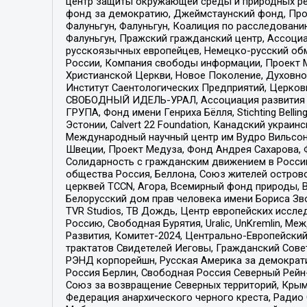
центр защиты окружающей среды и природных ресу
фонд за демократию, Джеймстаунский фонд, Прож
Фалуньгун, Фалуньгун, Коалиция по расследован
Фалуньгун, Пражский гражданский центр, Ассоци
русскоязычных европейцев, Немецко-русский об
России, Компания свободы информации, Проект М
Христианской Церкви, Новое Поколение, Духовн
Институт Саентологических Предприятий, Церков
СВОБОДНЫЙ ИДЕЛЬ-УРАЛ, Ассоциация развития ж
ГРУПА, Фонд имени Генриха Бёлля, Stichting Bellin
Эстонии, Calvert 22 Foundation, Канадский укра
Международный научный центр им Вудро Вильсона
Швеции, Проект Медуза, Фонд Андрея Сахарова, Ф
Солидарность с гражданским движением в России 
общества Россия, Беллона, Союз жителей острово
церквей TCCN, Агора, Всемирный фонд природы, B
Белорусский дом прав человека имени Бориса Зво
TVR Studios, ТВ Дождь, Центр европейских иссл
Россию, Свободная Бурятия, Uralic, UnKremlin, 
Развития, Комитет-2024, Центрально-Европейски
трактатов Свидетелей Иеговы, Гражданский Совет
РЭНД корпорейшн, Русская Америка за демократи
Россия Берлин, Свободная Россия Северный Рейн-В
Союз за возвращение Северных территорий, Крымско
Федерация анархического черного креста, Радио