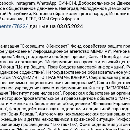
Facebook, Instagram, WhatsApp, СИЧ-С14, Добровольческое Движ
ское общественное движение, Невоград, Молодежное Демократ
ой Республики, Конгресс ойрат-калмыцкого народа, Исполнит
бъединение, ЛГБТ, Я.МЫ Сергей Фургал
uments/7822/
данные на
03.05.2024
Общество с ограниченной ответственностью "Радио Свободная Европа/Радио Свобода", Чешское информационное агентство "MEDIUM-ORIENT", Красноярская региональная общественная организация "Мы против СПИДа", Камалягин Денис Николаевич, Маркелов Сергей Евгеньевич, Пономарев Лев Александрович, Савицкая Людмила Алексеевна, Автономная некоммерческая организация "Центр по работе с проблемой насилия "НАСИЛИЮ.НЕТ", Межрегиональный профессиональный союз работников здравоохранения "Альянс врачей", Юридическое лицо, зарегистрированное в Латвийской Республике, SIA "Medusa Project" (регистрационный номер 40103797863, дата регистрации 10.06.2014), Некоммерческая организация "Фонд по борьбе с коррупцией", Автономная некоммерческая организация "Институт права и публичной политики", Баданин Роман Сергеевич, Гликин Максим Александрович, Железнова Мария Михайловна, Лукьянова Юлия Сергеевна, Маетная Елизавета Витальевна, Маняхин Петр Борисович, Чуракова Ольга Владимировна, Ярош Юлия Петровна, Юридическое лицо "The Insider SIA", зарегистрированное в Риге, Латвийская Республика (дата регистрации 26.06.2015), являющееся администратором доменного имени интернет-издания "The Insider SIA", https://theins.ru, Постернак Алексей Евгеньевич, Рубин Михаил Аркадьевич, Анин Роман Александрович, Юридическое лицо Istories fonds, зарегистрированное в Латвийской Республике (регистрационный номер 50008295751, дата регистрации 24.02.2020), Великовский Дмитрий Александрович, Долинина Ирина Николаевна, Мароховская Алеся Алексеевна, Шлейнов Роман Юрьевич, Шмагун Олеся Валентиновна, Общество с ограниченной ответственностью "Альтаир 2021", Общество с ограниченной ответственностью "Вега 2021", Общество с ограниченной ответственностью "Главный редактор 2021", Общество с ограниченной ответственностью "Ромашки монолит", Важенков Артем Валерьевич, Ивановская областная общественная организация "Центр гендерных исследований", Гурман Юрий Альбертович, Медиапроект "ОВД-Инфо", Егоров Владимир Владимирович, Жилинский Владимир Александрович, Общество с ограниченной ответственностью "ЗП", Иванова София Юрьевна, Карезина Инна Павловна, Кильтау Екатерина Викторовна, Петров Алексей Викторович, Пискунов Сергей Евгеньевич, Смирнов Сергей Сергеевич, Тихонов Михаил Сергеевич, Общество с ограниченной ответственностью "ЖУРНАЛИСТ-ИНОСТРАННЫЙ АГЕНТ", Арапова Галина Юрьевна, Вольтская Татьяна Анатольевна, Американская компания "Mason G.E.S. Anonymous Foundation" (США), являющаяся владельцем интернет-издания https://mnews.world/, Компания "Stichting Bellingcat", зарегистрированная в Нидерландах (дата регистрации 11.07.2018), Захаров Андрей Вячеславович, Клепиковская Екатерина Дмитриевна, Общество с ограниченной ответственностью "МЕМО", Перл Роман Александрович, Симонов Евгений Алексеевич, Соловьева Елена Анатольевна, Сотников Даниил Владимирович, Сурначева Елизавета Дмитриевна, Автономная некоммерческая организация по защите прав человека и информированию населения "Якутия – Наше Мнение", Общество с ограниченной ответственностью "Москоу диджитал медиа", с 26.01.2023 Общество с ограниченной ответственностью "Чайка Белые сады", Ветошкина Валерия Валерьевна, Заговора Максим Александрович, Межрегиональное общественное движение "Российская ЛГБТ - сеть", Оленичев Максим Владимирович, Павлов Иван Юрьевич, Скворцова Елена Сергеевна, Общество с ограниченной ответственностью "Как бы инагент", Кочетков Игорь Викторович, Общество с ограниченной ответственностью "Честные выборы", Еланчик Олег Александрович, Общество с ограниченной ответственностью "Нобелевский призыв", Гималова Регина Эмилевна, Григорьев Андрей Валерьевич, Григорьева Алина Александровна, Ассоциация по содействию защите прав призывников, альтернативнослужащих и военнослужащих "Правозащитная группа "Гражданин.Армия.Право", Хисамова Регина Фаритовна, Автономная некоммерческая организация по реализа