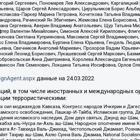
горий Сергеевич, Пономарев Лев Александрович, Каргалицкий 
ньевна, Щаров Сергей Алексадрович, Цирульников Борис Альбер
ислакова-Паркер Марина Петровна, Кочеткова Татьяна Владими
сандровна, Рачинский Ян Збигневич, Жемкова Елена Борисовна,
лана Сергеевна, Аверин Владимир Анатольевич, Щур Татьяна М
фтер Валентин Михайлович, Симонов Алексей Кириллович, Флиг
женова Светлана Куприяновна, Максимов Сергей Владимирович, 
кс Елена Владимировна, Буртина Елена Юрьевна, Гендель Людм
евна, Свечников Анатолий Мариевич, Прохоров Вадим Юрьевич
инский Леонид Борисович, Лукашевский Сергей Маркович, Бахм
Добровольская Анна Дмитриевна, Королева Александра Евгенье
евинсон Лев Семенович, Локшина Татьяна Иосифовна, Орлов Ол
ignAgent.aspx
данные на
24.03.2022
ций, в том числе иностранных и международных ор
ции террористическими:
ил моджахедов Кавказа, Конгресс народов Ичкерии и Дагеста
ламского освобождения, Лашкар-И-Тайба, Исламская группа, Дв
ения исламского наследия, Дом двух святых, Джунд аш-Шам, 
жабха аль-Нусра ли-Ахль аш-Шам, Народное ополчение имени К.
ата Ат-Тавхида Валь-Джихад, Чистопольский Джамаат, Рохнам
ят Тахрир аш-Шам, Ахлю Сунна Валь Джамаа, National Socialism