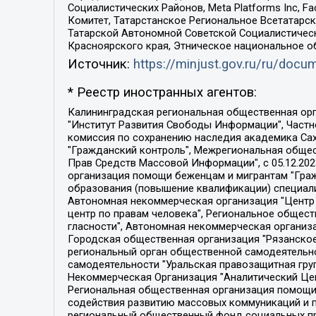
Социалистических Районов, Meta Platforms Inc, 
Комитет, Татарстанское Региональное Всетатар
Татарской Автономной Советской Социалистическ
Красноярского края, Этническое национальное о
Источник:
https://minjust.gov.ru/ru/doc
* Реестр иностранных агентов:
Калининградская региональная общественная организация "Экозащита!-Женсовет", Фонд содействия защите прав и свобод граждан "Общественный вердикт", Фонд "Институт Развития Свободы Информации", Частное учреждение "Информационное агентство МЕМО. РУ", Региональная общественная организация "Общественная комиссия по сохранению наследия академика Сахарова", Фонд поддержки свободы прессы, Санкт-Петербургская общественная правозащитная организация "Гражданский контроль", Межрегиональная общественная организация "Информационно-просветительский центр "Мемориал", Региональный Фонд "Центр Защиты Прав Средств Массовой Информации", с 05.12.2023 Фонд "Центр Защиты Прав Средств массовой информации", Региональная общественная благотворительная организация помощи беженцам и мигрантам "Гражданское содействие", Негосударственное образовательное учреждение дополнительного профессионального образования (повышение квалификации) специалистов "АКАДЕМИЯ ПО ПРАВАМ ЧЕЛОВЕКА", Свердловская региональная общественная организация "Сутяжник", Автономная некоммерческая организация "Центр независимых социологических исследований", Союз общественных объединений "Российский исследовательский центр по правам человека", Региональное общественное учреждение научно-информационный центр "МЕМОРИАЛ", Некоммерческая организация "Фонд защиты гласности", Автономная некоммерческая организация "Институт прав человека", Городская общественная организация "Екатеринбургское общество "МЕМОРИАЛ", Городская общественная организация "Рязанское историко-просветительское и правозащитное общество "Мемориал" (Рязанский Мемориал), Челябинский региональный орган общественной самодеятельности – женское общественное объединение "Женщины Евразии", Челябинский региональный орган общественной самодеятельности "Уральская правозащитная группа", Фонд содействия защите здоровья и социальной справедливости имени Андрея Рылькова, Автономная Некоммерческая Организация "Аналитический Центр Юрия Левады", Автономная некоммерческая организация социальной поддержки населения "Проект Апрель", Региональная общественная организация помощи женщинам и детям, находящимся в кризисной ситуации "Информационно-методический центр "Анна", Фонд содействия развитию массовых коммуникаций и правовому просвещению "Так-так-Так", Фонд содействия устойчивому развитию "Серебряная тайга", Свердловский региональный общественный фонд социальных проектов "Новое время", "Idel.Реалии", Кавказ.Реалии, Крым.Реалии, Телеканал Настоящее Время, Татаро-башкирская служба Радио Свобода (Azatliq Radiosi), Радио Свободная Европа/Радио Свобода (PCE/PC), "Сибирь.Реалии", "Фактограф", Благотворительный фонд помощи осужденным и их семьям, Автономная некоммерческая организация "Институт глобализации и социальных движений", Фонд "В защиту прав заключенных", Частное учреждение "Центр поддержки и содействия развитию средств массовой информации", Пензенский региональный общественный благотворительный фонд "Гражданский союз", "Север.Реалии", Некоммерческая организация Фонд "Правовая инициатива", 