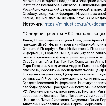
Мобильная академия поддержки гендерной демократи
Institute of International Education, Антивоенн
Российско-канадский демократический альянс, 
Свободу, Фонд имени Фридриха Науманна за свобо
Karelia, Вернись живым, Фридом Хаус, СОТА меди
Источник:
https://minjust.gov.ru/ru/doc
* Сведения реестра НКО, выполняющих 
Лилит, Правозащитная группа Гражданин.Армия.П
граждан Штаб, Институт права и публичной поли
Открытый Петербург, Лига Избирателей, Правова
информации, Горячая Линия, В защиту прав закл
Благотворительный фонд охраны здоровья и защи
Серебряная тайга, Так-Так-Так, Сова, центр Анн
Парк Гагарина, Фонд имени Андрея Рылькова, Сф
гласности, Российский исследовательский центр 
Гражданское действие, Центр независимых соци
организаций, Частное учреждение в Калининград
Средств Массовой Информации, Институт развити
свободы прессы, Гражданский контроль, Человек
РУ, Институт региональной прессы, Институт Ра
ассоциация, Бедушев Петр Петрович, Дзугкоева 
Чанышева Лилия Айратовна, Сидорович Ольга Бори
Анатолий Николаевич, Дугин Сергей Георгиевич, 