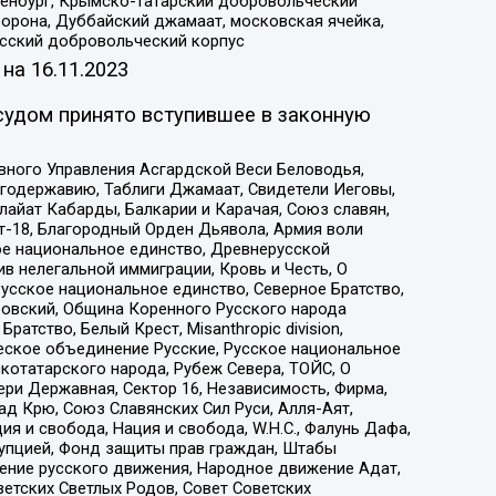
Оренбург, Крымско-татарский добровольческий
орона, Дуббайский джамаат, московская ячейка,
усский добровольческий корпус
 на
16.11.2023
судом принято вступившее в законную
вного Управления Асгардской Веси Беловодья,
годержавию, Таблиги Джамаат, Свидетели Иеговы,
айат Кабарды, Балкарии и Карачая, Союз славян,
т-18, Благородный Орден Дьявола, Армия воли
ое национальное единство, Древнерусской
 нелегальной иммиграции, Кровь и Честь, О
усское национальное единство, Северное Братство,
ровский, Община Коренного Русского народа
атство, Белый Крест, Misanthropic division,
еское объединение Русские, Русское национальное
котатарского народа, Рубеж Севера, ТОЙС, О
ри Державная, Сектор 16, Независимость, Фирма,
д Крю, Союз Славянских Сил Руси, Алля-Аят,
я и свобода, Нация и свобода, W.H.С., Фалунь Дафа,
рупцией, Фонд защиты прав граждан, Штабы
ение русского движения, Народное движение Адат,
етских Светлых Родов, Совет Советских