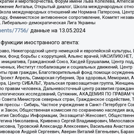
и и миротворчества, Форум имени Льва Копелева, American Counci
ое движение Антальи, Открытый диалог, Школа международных отн
Школа международных отношений им Нормана Патерсона, Центр
ду, Феминистское антивоенное сопротивление, Комитет независ
а, Либерально-демократическая Лига Украины
uments/7756/
данные на
13.05.2024
функции иностранного агента:
раво, Нижегородский центр немецкой и европейской культуры,
тики, Фонд борьбы с коррупцией, Альянс врачей, НАСИЛИЮ.НЕТ,
я инициатива, Гражданский Союз, Хасдей Ерушалаим, Центр по
юченных, Институт глобализации и социальных движений, Цент
ты прав граждан, Благотворительный фонд помощи осужденным
а, Проект Апрель, Самарская губерния, Эра здоровья, Мемориал
ера, Центр СИБАЛЬТ, Уральская правозащитная группа, Женщины
по правам человека, Дальневосточный центр развития гражданс
ологических исследований, Сутяжник, АКАДЕМИЯ ПО ПРАВАМ Ч
е Совета Министров северных стран, Гражданское содействие,
я прессы - Сибирь, Частное учреждение в Санкт-Петербурге С
 и Закон, Общественная комиссия по сохранению наследия ак
звития Свободы Информации, Экозащита!-Женсовет, Общественн
Регина Николаевна, Кривенко Сергей Владимирович, Милославс
совна, Туровский Александр Алексеевич, Васильева Анастасия
Пивоваров Андрей Сергеевич, Аверин Виталий Евгеньевич, Бара