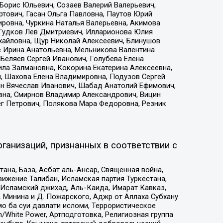
Борис Юльевич, Созаев Валерий Валерьевич,
тович, Гасан Ольга Павловна, Паутов Юрий
ровна, Чуркина Наталья Валерьевна, Акимова
 Гудков Лев Дмитриевич, Илларионова Юлия
ихайловна, Щур Николай Алексеевич, Блинушов
е Ирина Анатольевна, Мельникова Валентина
Беляев Сергей Иванович, Голубева Елена
ила Залмановна, Кокорина Екатерина Алексеевна,
, Шахова Елена Владимировна, Подузов Сергей
ин Вячеслав Иванович, Шабад Анатолий Ефимович,
вна, Смирнов Владимир Александрович, Вицин
ег Петрович, Полякова Мара Федоровна, Резник
ганизаций, признанных в соответствии с
на, База, Асбат аль-Ансар, Священная война,
ижение Талибан, Исламская партия Туркестана,
Исламский джихад, Аль-Каида, Имарат Кавказ,
 Минина и Д. Пожарского, Аджр от Аллаха Субхану
о ба суи давлати исломи, Террористическое
/White Power, Артподготовка, Религиозная группа