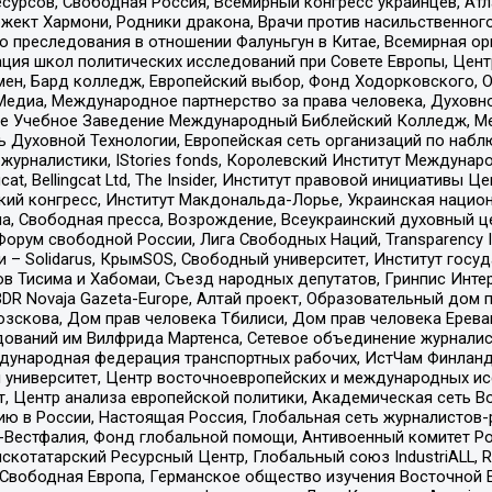
рсов, Свободная Россия, Всемирный конгресс украинцев, Атла
ект Хармони, Родники дракона, Врачи против насильственного
ию преследования в отношении Фалуньгун в Китае, Всемирная о
ация школ политических исследований при Совете Европы, Цен
мен, Бард колледж, Европейский выбор, Фонд Ходорковского,
едиа, Международное партнерство за права человека, Духовно
ое Учебное Заведение Международный Библейский Колледж, М
ь Духовной Технологии, Европейская сеть организаций по наб
урналистики, IStories fonds, Королевский Институт Между
gcat, Bellingcat Ltd, The Insider, Институт правовой инициатив
инский конгресс, Институт Макдональда-Лорье, Украинская нац
, Свободная пресса, Возрождение, Всеукраинский духовный цен
орум свободной России, Лига Свободных Наций, Transparеncy I
– Solidarus, КрымSOS, Свободный университет, Институт госу
в Тисима и Хабомаи, Съезд народных депутатов, Гринпис Инте
DR Novaja Gazeta-Europe, Алтай проект, Образовательный дом 
зскова, Дом прав человека Тбилиси, Дом прав человека Ерева
едований им Вилфрида Мартенса, Сетевое объединение журнали
Международная федерация транспортных рабочих, ИстЧам Финлан
й университет, Центр восточноевропейских и международных и
, Центр анализа европейской политики, Академическая сеть Во
ю в России, Настоящая Россия, Глобальная сеть журналистов
естфалия, Фонд глобальной помощи, Антивоенный комитет России,
татарский Ресурсный Центр, Глобальный союз IndustriALL, Russi
 Свободная Европа, Германское общество изучения Восточной 