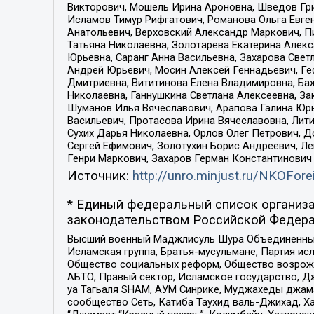
Викторович, Мошель Ирина Ароновна, Шведов Гри
Исламов Тимур Рифгатович, Романова Ольга Евге
Анатольевич, Верховский Александр Маркович, П
Татьяна Николаевна, Золотарева Екатерина Алек
Юрьевна, Саранг Анна Васильевна, Захарова Свет
Андрей Юрьевич, Мосин Алексей Геннадьевич, Ге
Дмитриевна, Вититинова Елена Владимировна, Ба
Николаевна, Ганнушкина Светлана Алексеевна, За
Шуманов Илья Вячеславович, Арапова Галина Юрь
Васильевич, Протасова Ирина Вячеславовна, Лит
Сухих Дарья Николаевна, Орлов Олег Петрович, 
Сергей Ефимович, Золотухин Борис Андреевич, Л
Генри Маркович, Захаров Герман Константинович
Источник:
http://unro.minjust.ru/NKOFore
* Единый федеральный список организа
законодательством Российской Федера
Высший военный Маджлисуль Шура Объединенных с
Исламская группа, Братья-мусульмане, Партия ис
Общество социальных реформ, Общество возрожд
АБТО, Правый сектор, Исламское государство, Д
уа Тагьаля SHAM, АУМ Синрике, Муджахеды джама
сообщество Сеть, Катиба Таухид валь-Джихад, Хай