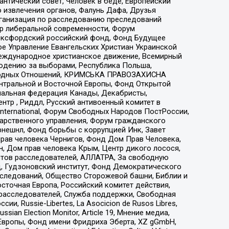
нтический совет, Человек в беде, Европейский
 извлечения органов, Фалунь Дафа, Друзья
рганизация по расследованию преследований
тр либеральной современности, Форум
 Оксфордский российский фонд, Фонд Будущее
е Управление Евангельских Христиан Украинской
еждународное христианское движение, Всемирный
людению за выборами, Республика Польша,
народных Отношений, КРИМСЬКА ПРАВОЗАХИСНА
ы Центральной и Восточной Европы, Фонд Открытой
иональная федерация Канады, Декабристы,
тр , Риддл, Русский антивоенный комитет в
nternational, Форум Свободных Народов ПостРоссии,
дарственного управления, Форум гражданского
рнешнл, Фонд борьбы с коррупцией Инк, Завет
прав человека Чернигов, Фонд Дом Прав Человека,
н, Дом прав человека Крым, Центр дикого лосося,
стов расследователей, АЛЛАТРА, За свободную
д, Гудзоновский институт, Фонд Демократического
сследований, Общество Сторожевой башни, Библии и
сточная Европа, Российский комитет действия,
-расследователей, Служба поддержки, Свободная
 Russie-Libertes, La Asocicion de Rusos Libres,
an Election Monitor, Article 19, Мнение медиа,
Европы, Фонд имени Фридриха Эберта, XZ gGmbH,