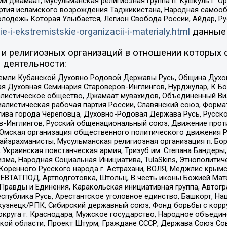
ий джамаат, Мусульманская религиозная группа п. Кушкуль г. 
ртия исламского возрождения Таджикистана, Народная самооб
олодёжь Которая Улыбается, Легион Свобода России, Айдар, Р
ie-i-ekstremistskie-organizacii-i-materialy.html
данные
и религиозных организаций в отношении которых 
 деятельности:
земли Кубанской Духовно Родовой Державы Русь, Община Духо
 Духовная Семинария Староверов-Инглингов, Нурджулар, К Бо
листическое общество, Джамаат мувахидов, Объединенный Вил
иалистическая рабочая партия России, Славянский союз, Форма
ива города Череповца, Духовно-Родовая Держава Русь, Русск
-Инглингов, Русский общенациональный союз, Движение против
 Омская организация общественного политического движения Р
йзрахманисты, Мусульманская религиозная организация п. Бо
краинская повстанческая армия, Тризуб им. Степана Бандеры, Бр
зма, Народная Социальная Инициатива, TulaSkins, Этнополитич
оренного Русского народа г. Астрахани, ВОЛЯ, Меджлис крымс
РЕВТАТПОД, Артподготовка, Штольц, В честь иконы Божией Мате
равды и Единения, Каракольская инициативная группа, Автогра
спублика Русь, Арестантское уголовное единство, Башкорт, Наци
окузнецк/РПК, Сибирский державный союз, Фонд борьбы с кор
округа г. Краснодара, Мужское государство, Народное объедин
ой области, Проект Штурм, Граждане СССР, Держава Союз Сов