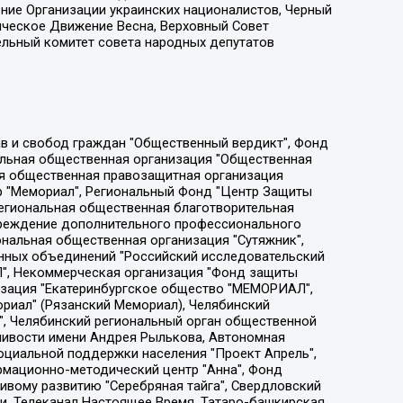
ение Организации украинских националистов, Черный
ическое Движение Весна, Верховный Совет
ельный комитет совета народных депутатов
ции социально-правовых программ "Лилит", Дальневосточное общественное движение "Маяк", Санкт-Петербургская ЛГБТ-инициативная группа "Выход", Инициативная группа ЛГБТ+ "Реверс", Алексеев Андрей Викторович, Бекбулатова Таисия Львовна, Беляев Иван Михайлович, Владыкина Елена Сергеевна, Гельман Марат Александрович, Никульшина Вероника Юрьевна, Толоконникова Надежда Андреевна, Шендерович Виктор Анатольевич, Общество с ограниченной ответственностью "Данное сообщение", Общество с ограниченной ответственностью Издательский дом "Новая глава", Айнбиндер Александра Александровна, Московский комьюнити-центр для ЛГБТ+инициатив, Благотворительный фонд развития филантропии, Deutsche Welle (Германия, Kurt-Schumacher-Strasse 3, 53113 Bonn), Борзунова Мария Михайловна, Воробьев Виктор Викторович, Голубева Анна Львовна, Константинова Алла Михайловна, Малкова Ирина Владимировна, Мурадов Мурад Абдулгалимович, Осетинская Елизавета Николаевна, Понасенков Евгений Николаевич, Ганапольский Матвей Юрьевич, Киселев Евгений Алексеевич, Борухович Ирина Григорьевна, Дремин Иван Тимофеевич, Дубровский Дмитрий Викторович, Красноярская региональная общественная организация поддержки и развития альтернативных образовательных технологий и межкультурных коммуникаций "ИНТЕРРА", Маяковская Екатерина Алексеевна, Фейгин Марк Захарович, Филимонов Андрей Викторович, Дзугкоева Регина Николаевна, Доброхотов Роман Александрович, Дудь Юрий Александрович, Елкин Сергей Владимирович, Кругликов Кирилл Игоревич, Сабунаева Мария Леонидовна, Семенов Алексей Владимирович, Шаинян Карен Багратович, Шульман Екатерина Михайловна, Асафьев Артур Валерьевич, Вахштайн Виктор Семенович, Венедиктов Алексей Алексеевич, Лушникова Екатерина Евгеньевна, Волков Леонид Михайлович, Невзоров Александр Глебович, Пархоменко Сергей Борисович, Сироткин Ярослав Николаевич, Кара-Мурза Владимир Владимирович, Баранова Наталья Владимировна, Гозман Леонид Яковлевич, Кагарлицкий Борис Юльевич, Климарев Михаил Валерьевич, Милов Владимир Станиславович, Автономная некоммерческая организация Краснодарский центр современного искусства "Типография", Моргенштерн Алишер Тагирович, Соболь Любовь Эдуардовна, Общество с ограниченной ответственностью "ЛИЗА НОРМ", Каспаров Гарри Кимович, Ходорковский Михаил Борисович, Общество с ограниченной ответственностью "Апрельские тезисы", Данилович Ирина Брониславовна, Кашин Олег Владимирович, Петров Николай Владимирович, Пивоваров Алексей Владимирович, Соколов Михаил Владимирович, Цветкова Юлия Владимировна, Чичваркин Евгений Александрович, Комитет против пыток/Команда против пыток, Общество с ограниченной ответственностью "Первый научный", Общество с ограниченной ответственностью "Вертолет и ко", Белоцерковская Вероника Борисовна, Кац Максим Евгеньевич, Лазарева Татьяна Юрьевна, Шаведдинов Руслан Табризович, Яшин Илья Валерьевич, Общество с ограниченной ответственностью "Иноагент ААВ", Алешковский Дмитрий Петрович, Альбац Евгения Марковна, Быков Дмитрий Львович, Галямина Юлия Евгеньевна, Лойко Сергей Леонидович, Мартынов Кирилл Константинович, Медведев Сергей Александрович, Крашенинников Федор Геннадиевич, Гордеева Катерина Вл