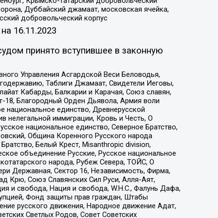
Оренбург, Крымско-татарский добровольческий
орона, Дуббайский джамаат, московская ячейка,
усский добровольческий корпус
 на
16.11.2023
судом принято вступившее в законную
вного Управления Асгардской Веси Беловодья,
годержавию, Таблиги Джамаат, Свидетели Иеговы,
айат Кабарды, Балкарии и Карачая, Союз славян,
т-18, Благородный Орден Дьявола, Армия воли
ое национальное единство, Древнерусской
 нелегальной иммиграции, Кровь и Честь, О
усское национальное единство, Северное Братство,
ровский, Община Коренного Русского народа
атство, Белый Крест, Misanthropic division,
еское объединение Русские, Русское национальное
котатарского народа, Рубеж Севера, ТОЙС, О
ри Державная, Сектор 16, Независимость, Фирма,
д Крю, Союз Славянских Сил Руси, Алля-Аят,
я и свобода, Нация и свобода, W.H.С., Фалунь Дафа,
рупцией, Фонд защиты прав граждан, Штабы
ение русского движения, Народное движение Адат,
етских Светлых Родов, Совет Советских