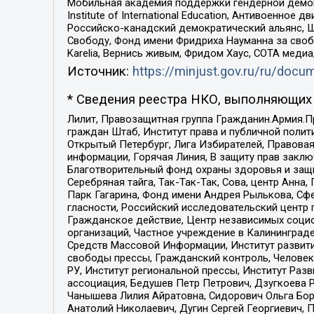
Мобильная академия поддержки гендерной демократи
Institute of International Education, Антивоенн
Российско-канадский демократический альянс, 
Свободу, Фонд имени Фридриха Науманна за свобо
Karelia, Вернись живым, Фридом Хаус, СОТА меди
Источник:
https://minjust.gov.ru/ru/doc
* Сведения реестра НКО, выполняющих 
Лилит, Правозащитная группа Гражданин.Армия.П
граждан Штаб, Институт права и публичной поли
Открытый Петербург, Лига Избирателей, Правова
информации, Горячая Линия, В защиту прав закл
Благотворительный фонд охраны здоровья и защи
Серебряная тайга, Так-Так-Так, Сова, центр Анн
Парк Гагарина, Фонд имени Андрея Рылькова, Сф
гласности, Российский исследовательский центр 
Гражданское действие, Центр независимых соци
организаций, Частное учреждение в Калининград
Средств Массовой Информации, Институт развити
свободы прессы, Гражданский контроль, Человек
РУ, Институт региональной прессы, Институт Ра
ассоциация, Бедушев Петр Петрович, Дзугкоева 
Чанышева Лилия Айратовна, Сидорович Ольга Бори
Анатолий Николаевич, Дугин Сергей Георгиевич, 