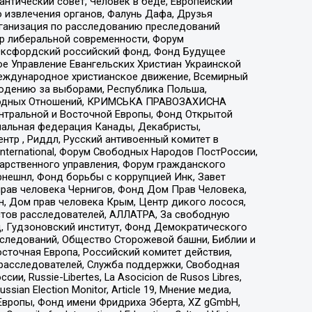
нтический совет, Человек в беде, Европейский
 извлечения органов, Фалунь Дафа, Друзья
рганизация по расследованию преследований
тр либеральной современности, Форум
 Оксфордский российский фонд, Фонд Будущее
е Управление Евангельских Христиан Украинской
еждународное христианское движение, Всемирный
людению за выборами, Республика Польша,
народных Отношений, КРИМСЬКА ПРАВОЗАХИСНА
ы Центральной и Восточной Европы, Фонд Открытой
иональная федерация Канады, Декабристы,
тр , Риддл, Русский антивоенный комитет в
nternational, Форум Свободных Народов ПостРоссии,
дарственного управления, Форум гражданского
рнешнл, Фонд борьбы с коррупцией Инк, Завет
прав человека Чернигов, Фонд Дом Прав Человека,
н, Дом прав человека Крым, Центр дикого лосося,
стов расследователей, АЛЛАТРА, За свободную
д, Гудзоновский институт, Фонд Демократического
сследований, Общество Сторожевой башни, Библии и
сточная Европа, Российский комитет действия,
-расследователей, Служба поддержки, Свободная
 Russie-Libertes, La Asocicion de Rusos Libres,
an Election Monitor, Article 19, Мнение медиа,
Европы, Фонд имени Фридриха Эберта, XZ gGmbH,