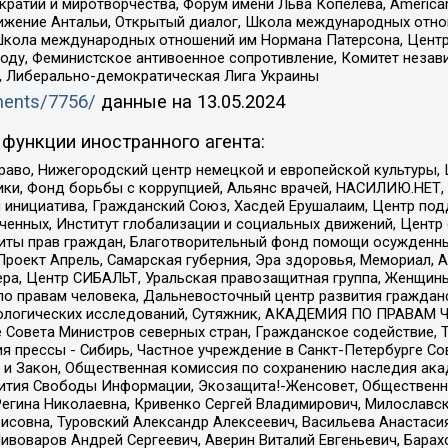
и и миротворчества, Форум имени Льва Копелева, American Counci
ое движение Антальи, Открытый диалог, Школа международных отн
Школа международных отношений им Нормана Патерсона, Центр
ду, Феминистское антивоенное сопротивление, Комитет независ
а, Либерально-демократическая Лига Украины
uments/7756/
данные на
13.05.2024
функции иностранного агента:
раво, Нижегородский центр немецкой и европейской культуры,
тики, Фонд борьбы с коррупцией, Альянс врачей, НАСИЛИЮ.НЕТ,
я инициатива, Гражданский Союз, Хасдей Ерушалаим, Центр по
юченных, Институт глобализации и социальных движений, Цент
ты прав граждан, Благотворительный фонд помощи осужденным
а, Проект Апрель, Самарская губерния, Эра здоровья, Мемориал
ера, Центр СИБАЛЬТ, Уральская правозащитная группа, Женщины
по правам человека, Дальневосточный центр развития гражданс
ологических исследований, Сутяжник, АКАДЕМИЯ ПО ПРАВАМ Ч
е Совета Министров северных стран, Гражданское содействие,
я прессы - Сибирь, Частное учреждение в Санкт-Петербурге С
 и Закон, Общественная комиссия по сохранению наследия ак
звития Свободы Информации, Экозащита!-Женсовет, Общественн
Регина Николаевна, Кривенко Сергей Владимирович, Милославс
совна, Туровский Александр Алексеевич, Васильева Анастасия
Пивоваров Андрей Сергеевич, Аверин Виталий Евгеньевич, Бара