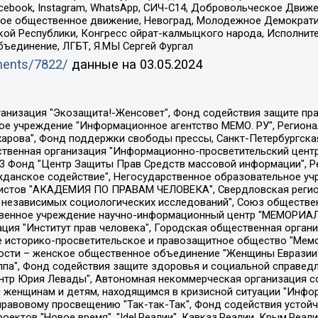
Facebook, Instagram, WhatsApp, СИЧ-С14, Добровольческое Движ
ское общественное движение, Невоград, Молодежное Демократ
ой Республики, Конгресс ойрат-калмыцкого народа, Исполнит
бъединение, ЛГБТ, Я.МЫ Сергей Фургал
uments/7822/
данные на
03.05.2024
Общество с ограниченной ответственностью "Радио Свободная Европа/Радио Свобода", Чешское информационное агентство "MEDIUM-ORIENT", Красноярская региональная общественная организация "Мы против СПИДа", Камалягин Денис Николаевич, Маркелов Сергей Евгеньевич, Пономарев Лев Александрович, Савицкая Людмила Алексеевна, Автономная некоммерческая организация "Центр по работе с проблемой насилия "НАСИЛИЮ.НЕТ", Межрегиональный профессиональный союз работников здравоохранения "Альянс врачей", Юридическое лицо, зарегистрированное в Латвийской Республике, SIA "Medusa Project" (регистрационный номер 40103797863, дата регистрации 10.06.2014), Некоммерческая организация "Фонд по борьбе с коррупцией", Автономная некоммерческая организация "Институт права и публичной политики", Баданин Роман Сергеевич, Гликин Максим Александрович, Железнова Мария Михайловна, Лукьянова Юлия Сергеевна, Маетная Елизавета Витальевна, Маняхин Петр Борисович, Чуракова Ольга Владимировна, Ярош Юлия Петровна, Юридическое лицо "The Insider SIA", зарегистрированное в Риге, Латвийская Республика (дата регистрации 26.06.2015), являющееся администратором доменного имени интернет-издания "The Insider SIA", https://theins.ru, Постернак Алексей Евгеньевич, Рубин Михаил Аркадьевич, Анин Роман Александрович, Юридическое лицо Istories fonds, зарегистрированное в Латвийской Республике (регистрационный номер 50008295751, дата регистрации 24.02.2020), Великовский Дмитрий Александрович, Долинина Ирина Николаевна, Мароховская Алеся Алексеевна, Шлейнов Роман Юрьевич, Шмагун Олеся Валентиновна, Общество с ограниченной ответственностью "Альтаир 2021", Общество с ограниченной ответственностью "Вега 2021", Общество с ограниченной ответственностью "Главный редактор 2021", Общество с ограниченной ответственностью "Ромашки монолит", Важенков Артем Валерьевич, Ивановская областная общественная организация "Центр гендерных исследований", Гурман Юрий Альбертович, Медиапроект "ОВД-Инфо", Егоров Владимир Владимирович, Жилинский Владимир Александрович, Общество с ограниченной ответственностью "ЗП", Иванова София Юрьевна, Карезина Инна Павловна, Кильтау Екатерина Викторовна, Петров Алексей Викторович, Пискунов Сергей Евгеньевич, Смирнов Сергей Сергеевич, Тихонов Михаил Сергеевич, Общество с ограниченной ответственностью "ЖУРНАЛИСТ-ИНОСТРАННЫЙ АГЕНТ", Арапова Галина Юрьевна, Вольтская Татьяна Анатольевна, Американская компания "Mason G.E.S. Anonymous Foundation" (США), являющаяся владельцем интернет-издания https://mnews.world/, Компания "Stichting Bellingcat", зарегистрированная в Нидерландах (дата регистрации 11.07.2018), Захаров Андрей Вячеславович, Клепиковская Екатерина Дмитриевна, Общество с ограниченной ответственностью "МЕМО", Перл Роман Александрович, Симонов Евгений Алексеевич, Соловьева Елена Анатольевна, Сотников Даниил Владимирович, Сурначева Елизавета Дмитриевна, Автономная некоммерческая организация по защите прав человека и информированию населения "Якутия – Наше Мнение", Общество с ограниченной ответственностью "Москоу диджитал медиа", с 26.01.2023 Общество с ограниченной ответственностью "Чайка Белые сады", Ветошкина Валерия Валерьевна, Заговора Максим Александрович, Межрегиональное общественное движение "Российская ЛГБТ - сеть", Оленичев Максим Владимирович, Павлов Иван Юрьевич, Скворцова Елена Сергеевна, Общество с ограниченной ответственностью "Как бы инагент", Кочетков Игорь Викторович, Общество с ограниченной ответственностью "Честные выборы", Еланчик Олег Александрович, Общество с ограниченной ответственностью "Нобелевский призыв", Гималова Регина Эмилевна, Григорьев Андрей Валерьевич, Григорьева Алина Александровна, Ассоциация по содействию защите прав призывников, альтернативнослужащих и военнослужащих "Правозащитная группа "Гражданин.Армия.Право", Хисамова Регина Фаритовна, Автономная некоммерческая организация по реализа