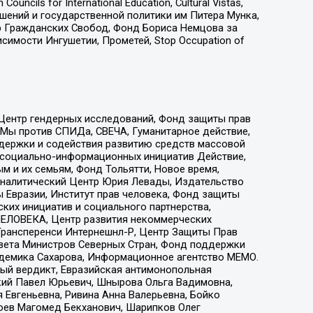
ls for International Education, Cultural Vistas,
ошений и государственной политики им Питера Мунка,
 Гражданских Свобод, Фонд Бориса Немцова за
имости Ингушетии, Прометей, Stop Occupation of
 Центр гендерных исследований, Фонд защиты прав
 Мы против СПИДа, СВЕЧА, Гуманитарное действие,
ддержки и содействия развитию средств массовой
р социально-информационных инициатив Действие,
 и их семьям, Фонд Тольятти, Новое время,
, Аналитический Центр Юрия Левады, Издательство
 Евразии, Институт прав человека, Фонд защиты
ких инициатив и социального партнерства,
ЕЛОВЕКА, Центр развития некоммерческих
 Трансперенси Интернешнл-Р, Центр Защиты Прав
овета Министров Северных Стран, Фонд поддержки
адемика Сахарова, Информационное агентство МЕМО.
ый вердикт, Евразийская антимонопольная
кий Павел Юрьевич, Шнырова Ольга Вадимовна,
 Евгеньевна, Ривина Анна Валерьевна, Бойко
хоев Магомед Бекханович, Шарипков Олег