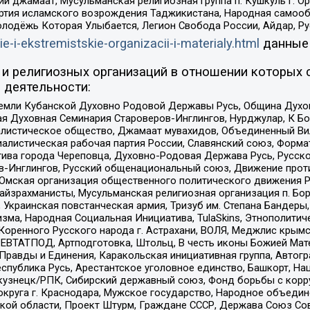
ий джамаат, Мусульманская религиозная группа п. Кушкуль г. 
ртия исламского возрождения Таджикистана, Народная самооб
олодёжь Которая Улыбается, Легион Свобода России, Айдар, Р
ie-i-ekstremistskie-organizacii-i-materialy.html
данные
и религиозных организаций в отношении которых 
 деятельности:
земли Кубанской Духовно Родовой Державы Русь, Община Духо
 Духовная Семинария Староверов-Инглингов, Нурджулар, К Бо
листическое общество, Джамаат мувахидов, Объединенный Вил
иалистическая рабочая партия России, Славянский союз, Форма
ива города Череповца, Духовно-Родовая Держава Русь, Русск
-Инглингов, Русский общенациональный союз, Движение против
 Омская организация общественного политического движения Р
йзрахманисты, Мусульманская религиозная организация п. Бо
краинская повстанческая армия, Тризуб им. Степана Бандеры, Бр
зма, Народная Социальная Инициатива, TulaSkins, Этнополитич
оренного Русского народа г. Астрахани, ВОЛЯ, Меджлис крымс
РЕВТАТПОД, Артподготовка, Штольц, В честь иконы Божией Мате
равды и Единения, Каракольская инициативная группа, Автогра
спублика Русь, Арестантское уголовное единство, Башкорт, Наци
окузнецк/РПК, Сибирский державный союз, Фонд борьбы с кор
округа г. Краснодара, Мужское государство, Народное объедин
ой области, Проект Штурм, Граждане СССР, Держава Союз Сов