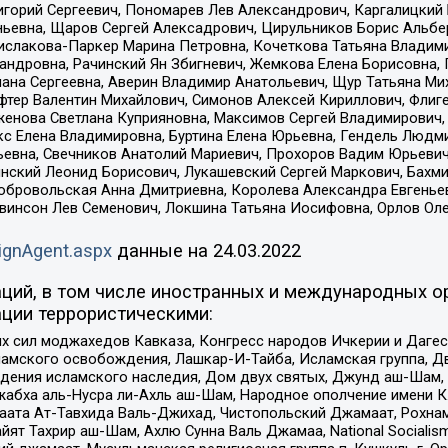
горий Сергеевич, Пономарев Лев Александрович, Каргалицкий 
ньевна, Щаров Сергей Алексадрович, Цирульников Борис Альбер
ислакова-Паркер Марина Петровна, Кочеткова Татьяна Владими
сандровна, Рачинский Ян Збигневич, Жемкова Елена Борисовна,
лана Сергеевна, Аверин Владимир Анатольевич, Щур Татьяна М
фтер Валентин Михайлович, Симонов Алексей Кириллович, Флиг
женова Светлана Куприяновна, Максимов Сергей Владимирович, 
кс Елена Владимировна, Буртина Елена Юрьевна, Гендель Людм
евна, Свечников Анатолий Мариевич, Прохоров Вадим Юрьевич
инский Леонид Борисович, Лукашевский Сергей Маркович, Бахм
Добровольская Анна Дмитриевна, Королева Александра Евгенье
евинсон Лев Семенович, Локшина Татьяна Иосифовна, Орлов Ол
ignAgent.aspx
данные на
24.03.2022
ций, в том числе иностранных и международных ор
ции террористическими:
ил моджахедов Кавказа, Конгресс народов Ичкерии и Дагеста
ламского освобождения, Лашкар-И-Тайба, Исламская группа, Дв
ения исламского наследия, Дом двух святых, Джунд аш-Шам, 
жабха аль-Нусра ли-Ахль аш-Шам, Народное ополчение имени К.
ата Ат-Тавхида Валь-Джихад, Чистопольский Джамаат, Рохнам
ят Тахрир аш-Шам, Ахлю Сунна Валь Джамаа, National Socialism