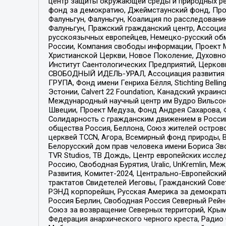
центр защиты окружающей среды и природных ресу
фонд за демократию, Джеймстаунский фонд, Прож
Фалуньгун, Фалуньгун, Коалиция по расследован
Фалуньгун, Пражский гражданский центр, Ассоци
русскоязычных европейцев, Немецко-русский об
России, Компания свободы информации, Проект М
Христианской Церкви, Новое Поколение, Духовн
Институт Саентологических Предприятий, Церков
СВОБОДНЫЙ ИДЕЛЬ-УРАЛ, Ассоциация развития ж
ГРУПА, Фонд имени Генриха Бёлля, Stichting Bellin
Эстонии, Calvert 22 Foundation, Канадский укра
Международный научный центр им Вудро Вильсона
Швеции, Проект Медуза, Фонд Андрея Сахарова, Ф
Солидарность с гражданским движением в России 
общества Россия, Беллона, Союз жителей острово
церквей TCCN, Агора, Всемирный фонд природы, B
Белорусский дом прав человека имени Бориса Зво
TVR Studios, ТВ Дождь, Центр европейских иссл
Россию, Свободная Бурятия, Uralic, UnKremlin, 
Развития, Комитет-2024, Центрально-Европейски
трактатов Свидетелей Иеговы, Гражданский Совет
РЭНД корпорейшн, Русская Америка за демократи
Россия Берлин, Свободная Россия Северный Рейн-В
Союз за возвращение Северных территорий, Крымско
Федерация анархического черного креста, Радио