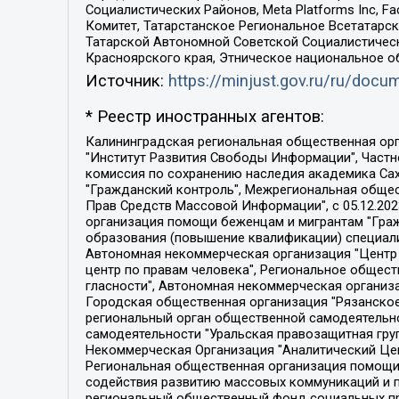
Социалистических Районов, Meta Platforms Inc, 
Комитет, Татарстанское Региональное Всетатар
Татарской Автономной Советской Социалистическ
Красноярского края, Этническое национальное о
Источник:
https://minjust.gov.ru/ru/doc
* Реестр иностранных агентов:
Калининградская региональная общественная организация "Экозащита!-Женсовет", Фонд содействия защите прав и свобод граждан "Общественный вердикт", Фонд "Институт Развития Свободы Информации", Частное учреждение "Информационное агентство МЕМО. РУ", Региональная общественная организация "Общественная комиссия по сохранению наследия академика Сахарова", Фонд поддержки свободы прессы, Санкт-Петербургская общественная правозащитная организация "Гражданский контроль", Межрегиональная общественная организация "Информационно-просветительский центр "Мемориал", Региональный Фонд "Центр Защиты Прав Средств Массовой Информации", с 05.12.2023 Фонд "Центр Защиты Прав Средств массовой информации", Региональная общественная благотворительная организация помощи беженцам и мигрантам "Гражданское содействие", Негосударственное образовательное учреждение дополнительного профессионального образования (повышение квалификации) специалистов "АКАДЕМИЯ ПО ПРАВАМ ЧЕЛОВЕКА", Свердловская региональная общественная организация "Сутяжник", Автономная некоммерческая организация "Центр независимых социологических исследований", Союз общественных объединений "Российский исследовательский центр по правам человека", Региональное общественное учреждение научно-информационный центр "МЕМОРИАЛ", Некоммерческая организация "Фонд защиты гласности", Автономная некоммерческая организация "Институт прав человека", Городская общественная организация "Екатеринбургское общество "МЕМОРИАЛ", Городская общественная организация "Рязанское историко-просветительское и правозащитное общество "Мемориал" (Рязанский Мемориал), Челябинский региональный орган общественной самодеятельности – женское общественное объединение "Женщины Евразии", Челябинский региональный орган общественной самодеятельности "Уральская правозащитная группа", Фонд содействия защите здоровья и социальной справедливости имени Андрея Рылькова, Автономная Некоммерческая Организация "Аналитический Центр Юрия Левады", Автономная некоммерческая организация социальной поддержки населения "Проект Апрель", Региональная общественная организация помощи женщинам и детям, находящимся в кризисной ситуации "Информационно-методический центр "Анна", Фонд содействия развитию массовых коммуникаций и правовому просвещению "Так-так-Так", Фонд содействия устойчивому развитию "Серебряная тайга", Свердловский региональный общественный фонд социальных проектов "Новое время", "Idel.Реалии", Кавказ.Реалии, Крым.Реалии, Телеканал Настоящее Время, Татаро-башкирская служба Радио Свобода (Azatliq Radiosi), Радио Свободная Европа/Радио Свобода (PCE/PC), "Сибирь.Реалии", "Фактограф", Благотворительный фонд помощи осужденным и их семьям, Автономная некоммерческая организация "Институт глобализации и социальных движений", Фонд "В защиту прав заключенных", Частное учреждение "Центр поддержки и содействия развитию средств массовой информации", Пензенский региональный общественный благотворительный фонд "Гражданский союз", "Север.Реалии", Некоммерческая организация Фонд "Правовая инициатива", 