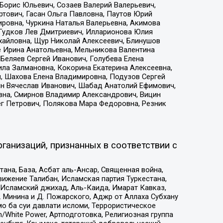
Борис Юльевич, Созаев Валерий Валерьевич,
тович, Гасан Ольга Павловна, Паутов Юрий
ровна, Чуркина Наталья Валерьевна, Акимова
 Гудков Лев Дмитриевич, Илларионова Юлия
ихайловна, Щур Николай Алексеевич, Блинушов
е Ирина Анатольевна, Мельникова Валентина
Беляев Сергей Иванович, Голубева Елена
ила Залмановна, Кокорина Екатерина Алексеевна,
, Шахова Елена Владимировна, Подузов Сергей
ин Вячеслав Иванович, Шабад Анатолий Ефимович,
вна, Смирнов Владимир Александрович, Вицин
ег Петрович, Полякова Мара Федоровна, Резник
ганизаций, признанных в соответствии с
на, База, Асбат аль-Ансар, Священная война,
ижение Талибан, Исламская партия Туркестана,
Исламский джихад, Аль-Каида, Имарат Кавказ,
 Минина и Д. Пожарского, Аджр от Аллаха Субхану
о ба суи давлати исломи, Террористическое
/White Power, Артподготовка, Религиозная группа