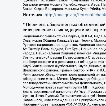
“Джамаат “Красный пахарь”, Колумбайн, Хатлонск
батальон имени Номана Челебиджихана, Азов, Па
Батал-Хаджи Белхороев, Маньяки Культ Убийц, М
Источник:
http://nac.gov.ru/terroristichesk
* Перечень общественных объединений 
силу решение о ликвидации или запрете
Национал-большевистская партия, ВЕК РА, Рада 
Славянская Община Капища Веды Перуна, Мужская
Русское национальное единство, Национал-социа
Ат-Такфир Валь-Хиджра, Пит Буль, Национал-соц
народа, Национальная Социалистическая Инициат
Инглистической церкви Православных Староверов
свободе совести и о религиозных объединениях,
Клуб Болельщиков Футбольного Клуба Динамо, Фа
Щелковского района, Правый сектор, УНА - УНСО, У
Религиозное объединение последователей инглии
объединение Атака, Мечеть Мирмамеда, Община К
противодействии экстремистской деятельности, 
Молодежная правозащитная группа МПГ, Курсом П
Благотворительный пансионат Ак Умут, Русская ре
Иртыш Ultras, Русский Патриотический клуб-Нов
Навального, Совет граждан СССР Прикубанского 
Народный совет граждан РСФСР СССР Архангельск