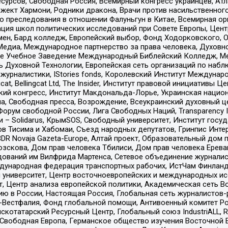
рсов, Свободная Россия, Всемирный конгресс украинцев, Атла
ект Хармони, Родники дракона, Врачи против насильственного
ию преследования в отношении Фалуньгун в Китае, Всемирная о
ация школ политических исследований при Совете Европы, Цен
мен, Бард колледж, Европейский выбор, Фонд Ходорковского,
едиа, Международное партнерство за права человека, Духовно
ое Учебное Заведение Международный Библейский Колледж, М
ь Духовной Технологии, Европейская сеть организаций по наб
урналистики, IStories fonds, Королевский Институт Между
gcat, Bellingcat Ltd, The Insider, Институт правовой инициатив
инский конгресс, Институт Макдональда-Лорье, Украинская нац
, Свободная пресса, Возрождение, Всеукраинский духовный цен
орум свободной России, Лига Свободных Наций, Transparеncy I
– Solidarus, КрымSOS, Свободный университет, Институт госу
в Тисима и Хабомаи, Съезд народных депутатов, Гринпис Инте
DR Novaja Gazeta-Europe, Алтай проект, Образовательный дом 
зскова, Дом прав человека Тбилиси, Дом прав человека Ерева
едований им Вилфрида Мартенса, Сетевое объединение журнали
Международная федерация транспортных рабочих, ИстЧам Финлан
й университет, Центр восточноевропейских и международных и
, Центр анализа европейской политики, Академическая сеть Во
ю в России, Настоящая Россия, Глобальная сеть журналистов
естфалия, Фонд глобальной помощи, Антивоенный комитет России,
татарский Ресурсный Центр, Глобальный союз IndustriALL, Russi
 Свободная Европа, Германское общество изучения Восточной 