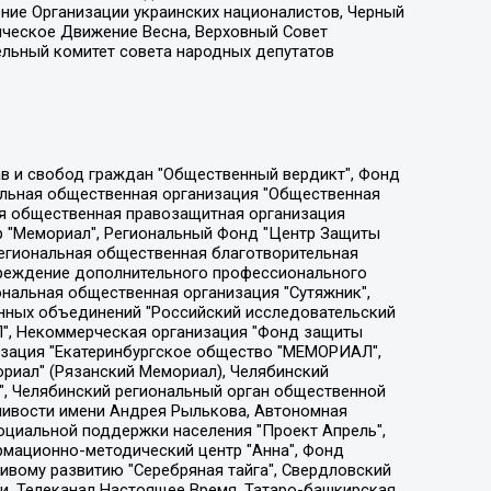
ение Организации украинских националистов, Черный
ическое Движение Весна, Верховный Совет
ельный комитет совета народных депутатов
ции социально-правовых программ "Лилит", Дальневосточное общественное движение "Маяк", Санкт-Петербургская ЛГБТ-инициативная группа "Выход", Инициативная группа ЛГБТ+ "Реверс", Алексеев Андрей Викторович, Бекбулатова Таисия Львовна, Беляев Иван Михайлович, Владыкина Елена Сергеевна, Гельман Марат Александрович, Никульшина Вероника Юрьевна, Толоконникова Надежда Андреевна, Шендерович Виктор Анатольевич, Общество с ограниченной ответственностью "Данное сообщение", Общество с ограниченной ответственностью Издательский дом "Новая глава", Айнбиндер Александра Александровна, Московский комьюнити-центр для ЛГБТ+инициатив, Благотворительный фонд развития филантропии, Deutsche Welle (Германия, Kurt-Schumacher-Strasse 3, 53113 Bonn), Борзунова Мария Михайловна, Воробьев Виктор Викторович, Голубева Анна Львовна, Константинова Алла Михайловна, Малкова Ирина Владимировна, Мурадов Мурад Абдулгалимович, Осетинская Елизавета Николаевна, Понасенков Евгений Николаевич, Ганапольский Матвей Юрьевич, Киселев Евгений Алексеевич, Борухович Ирина Григорьевна, Дремин Иван Тимофеевич, Дубровский Дмитрий Викторович, Красноярская региональная общественная организация поддержки и развития альтернативных образовательных технологий и межкультурных коммуникаций "ИНТЕРРА", Маяковская Екатерина Алексеевна, Фейгин Марк Захарович, Филимонов Андрей Викторович, Дзугкоева Регина Николаевна, Доброхотов Роман Александрович, Дудь Юрий Александрович, Елкин Сергей Владимирович, Кругликов Кирилл Игоревич, Сабунаева Мария Леонидовна, Семенов Алексей Владимирович, Шаинян Карен Багратович, Шульман Екатерина Михайловна, Асафьев Артур Валерьевич, Вахштайн Виктор Семенович, Венедиктов Алексей Алексеевич, Лушникова Екатерина Евгеньевна, Волков Леонид Михайлович, Невзоров Александр Глебович, Пархоменко Сергей Борисович, Сироткин Ярослав Николаевич, Кара-Мурза Владимир Владимирович, Баранова Наталья Владимировна, Гозман Леонид Яковлевич, Кагарлицкий Борис Юльевич, Климарев Михаил Валерьевич, Милов Владимир Станиславович, Автономная некоммерческая организация Краснодарский центр современного искусства "Типография", Моргенштерн Алишер Тагирович, Соболь Любовь Эдуардовна, Общество с ограниченной ответственностью "ЛИЗА НОРМ", Каспаров Гарри Кимович, Ходорковский Михаил Борисович, Общество с ограниченной ответственностью "Апрельские тезисы", Данилович Ирина Брониславовна, Кашин Олег Владимирович, Петров Николай Владимирович, Пивоваров Алексей Владимирович, Соколов Михаил Владимирович, Цветкова Юлия Владимировна, Чичваркин Евгений Александрович, Комитет против пыток/Команда против пыток, Общество с ограниченной ответственностью "Первый научный", Общество с ограниченной ответственностью "Вертолет и ко", Белоцерковская Вероника Борисовна, Кац Максим Евгеньевич, Лазарева Татьяна Юрьевна, Шаведдинов Руслан Табризович, Яшин Илья Валерьевич, Общество с ограниченной ответственностью "Иноагент ААВ", Алешковский Дмитрий Петрович, Альбац Евгения Марковна, Быков Дмитрий Львович, Галямина Юлия Евгеньевна, Лойко Сергей Леонидович, Мартынов Кирилл Константинович, Медведев Сергей Александрович, Крашенинников Федор Геннадиевич, Гордеева Катерина Вл