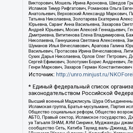
Викторович, Мошель Ирина Ароновна, Шведов Гри
Исламов Тимур Рифгатович, Романова Ольга Евге
Анатольевич, Верховский Александр Маркович, П
Татьяна Николаевна, Золотарева Екатерина Алек
Юрьевна, Саранг Анна Васильевна, Захарова Свет
Андрей Юрьевич, Мосин Алексей Геннадьевич, Ге
Дмитриевна, Вититинова Елена Владимировна, Ба
Николаевна, Ганнушкина Светлана Алексеевна, За
Шуманов Илья Вячеславович, Арапова Галина Юрь
Васильевич, Протасова Ирина Вячеславовна, Лит
Сухих Дарья Николаевна, Орлов Олег Петрович, 
Сергей Ефимович, Золотухин Борис Андреевич, Л
Генри Маркович, Захаров Герман Константинович
Источник:
http://unro.minjust.ru/NKOFore
* Единый федеральный список организа
законодательством Российской Федера
Высший военный Маджлисуль Шура Объединенных с
Исламская группа, Братья-мусульмане, Партия ис
Общество социальных реформ, Общество возрожд
АБТО, Правый сектор, Исламское государство, Д
уа Тагьаля SHAM, АУМ Синрике, Муджахеды джама
сообщество Сеть, Катиба Таухид валь-Джихад, Хай