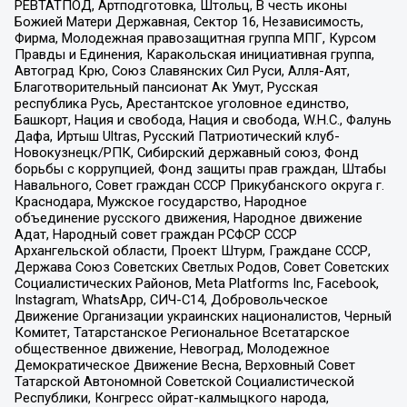
РЕВТАТПОД, Артподготовка, Штольц, В честь иконы
Божией Матери Державная, Сектор 16, Независимость,
Фирма, Молодежная правозащитная группа МПГ, Курсом
Правды и Единения, Каракольская инициативная группа,
Автоград Крю, Союз Славянских Сил Руси, Алля-Аят,
Благотворительный пансионат Ак Умут, Русская
республика Русь, Арестантское уголовное единство,
Башкорт, Нация и свобода, Нация и свобода, W.H.С., Фалунь
Дафа, Иртыш Ultras, Русский Патриотический клуб-
Новокузнецк/РПК, Сибирский державный союз, Фонд
борьбы с коррупцией, Фонд защиты прав граждан, Штабы
Навального, Совет граждан СССР Прикубанского округа г.
Краснодара, Мужское государство, Народное
объединение русского движения, Народное движение
Адат, Народный совет граждан РСФСР СССР
Архангельской области, Проект Штурм, Граждане СССР,
Держава Союз Советских Светлых Родов, Совет Советских
Социалистических Районов, Meta Platforms Inc, Facebook,
Instagram, WhatsApp, СИЧ-С14, Добровольческое
Движение Организации украинских националистов, Черный
Комитет, Татарстанское Региональное Всетатарское
общественное движение, Невоград, Молодежное
Демократическое Движение Весна, Верховный Совет
Татарской Автономной Советской Социалистической
Республики, Конгресс ойрат-калмыцкого народа,