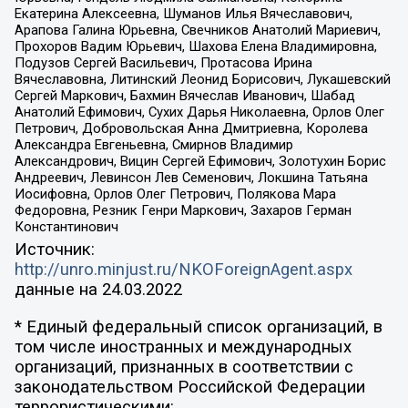
Екатерина Алексеевна, Шуманов Илья Вячеславович,
Арапова Галина Юрьевна, Свечников Анатолий Мариевич,
Прохоров Вадим Юрьевич, Шахова Елена Владимировна,
Подузов Сергей Васильевич, Протасова Ирина
Вячеславовна, Литинский Леонид Борисович, Лукашевский
Сергей Маркович, Бахмин Вячеслав Иванович, Шабад
Анатолий Ефимович, Сухих Дарья Николаевна, Орлов Олег
Петрович, Добровольская Анна Дмитриевна, Королева
Александра Евгеньевна, Смирнов Владимир
Александрович, Вицин Сергей Ефимович, Золотухин Борис
Андреевич, Левинсон Лев Семенович, Локшина Татьяна
Иосифовна, Орлов Олег Петрович, Полякова Мара
Федоровна, Резник Генри Маркович, Захаров Герман
Константинович
Источник:
http://unro.minjust.ru/NKOForeignAgent.aspx
данные на
24.03.2022
* Единый федеральный список организаций, в
том числе иностранных и международных
организаций, признанных в соответствии с
законодательством Российской Федерации
террористическими: