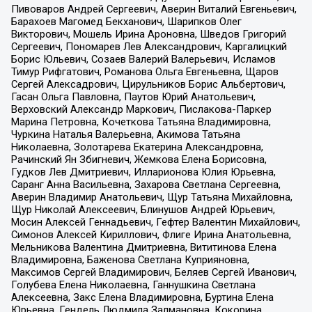
Пивоваров Андрей Сергеевич, Аверин Виталий Евгеньевич,
Барахоев Магомед Бекханович, Шарипков Олег
Викторович, Мошель Ирина Ароновна, Шведов Григорий
Сергеевич, Пономарев Лев Александрович, Каргалицкий
Борис Юльевич, Созаев Валерий Валерьевич, Исламов
Тимур Рифгатович, Романова Ольга Евгеньевна, Щаров
Сергей Алексадрович, Цирульников Борис Альбертович,
Гасан Ольга Павловна, Паутов Юрий Анатольевич,
Верховский Александр Маркович, Пислакова-Паркер
Марина Петровна, Кочеткова Татьяна Владимировна,
Чуркина Наталья Валерьевна, Акимова Татьяна
Николаевна, Золотарева Екатерина Александровна,
Рачинский Ян Збигневич, Жемкова Елена Борисовна,
Гудков Лев Дмитриевич, Илларионова Юлия Юрьевна,
Саранг Анна Васильевна, Захарова Светлана Сергеевна,
Аверин Владимир Анатольевич, Щур Татьяна Михайловна,
Щур Николай Алексеевич, Блинушов Андрей Юрьевич,
Мосин Алексей Геннадьевич, Гефтер Валентин Михайлович,
Симонов Алексей Кириллович, Флиге Ирина Анатольевна,
Мельникова Валентина Дмитриевна, Вититинова Елена
Владимировна, Баженова Светлана Куприяновна,
Максимов Сергей Владимирович, Беляев Сергей Иванович,
Голубева Елена Николаевна, Ганнушкина Светлана
Алексеевна, Закс Елена Владимировна, Буртина Елена
Юрьевна, Гендель Людмила Залмановна, Кокорина