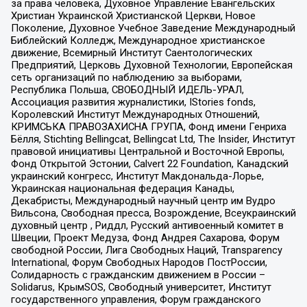
за права человека, Духовное Управление Евангельских
Христиан Украинской Христианской Церкви, Новое
Поколение, Духовное Учебное Заведение Международный
Библейский Колледж, Международное христианское
движение, Всемирный Институт Саентологических
Предприятий, Церковь Духовной Технологии, Европейская
сеть организаций по наблюдению за выборами,
Республика Польша, СВОБОДНЫЙ ИДЕЛЬ-УРАЛ,
Ассоциация развития журналистики, IStories fonds,
Королевский Институт Международных Отношений,
КРИМСЬКА ПРАВОЗАХИСНА ГРУПА, Фонд имени Генриха
Бёлля, Stichting Bellingcat, Bellingcat Ltd, The Insider, Институт
правовой инициативы Центральной и Восточной Европы,
Фонд Открытой Эстонии, Calvert 22 Foundation, Канадский
украинский конгресс, Институт Макдональда-Лорье,
Украинская национальная федерация Канады,
Декабристы, Международный научный центр им Вудро
Вильсона, Свободная пресса, Возрождение, Всеукраинский
духовный центр , Риддл, Русский антивоенный комитет в
Швеции, Проект Медуза, Фонд Андрея Сахарова, Форум
свободной России, Лига Свободных Наций, Transparеncy
International, Форум Свободных Народов ПостРоссии,
Солидарность с гражданским движением в России –
Solidarus, КрымSOS, Свободный университет, Институт
государственного управления, Форум гражданского