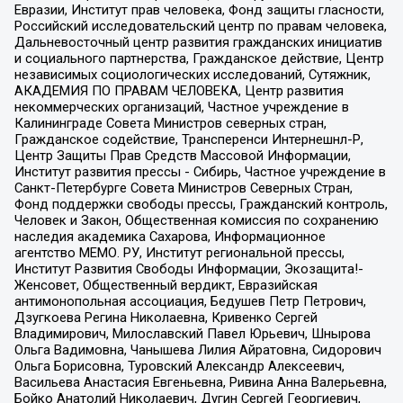
Евразии, Институт прав человека, Фонд защиты гласности,
Российский исследовательский центр по правам человека,
Дальневосточный центр развития гражданских инициатив
и социального партнерства, Гражданское действие, Центр
независимых социологических исследований, Сутяжник,
АКАДЕМИЯ ПО ПРАВАМ ЧЕЛОВЕКА, Центр развития
некоммерческих организаций, Частное учреждение в
Калининграде Совета Министров северных стран,
Гражданское содействие, Трансперенси Интернешнл-Р,
Центр Защиты Прав Средств Массовой Информации,
Институт развития прессы - Сибирь, Частное учреждение в
Санкт-Петербурге Совета Министров Северных Стран,
Фонд поддержки свободы прессы, Гражданский контроль,
Человек и Закон, Общественная комиссия по сохранению
наследия академика Сахарова, Информационное
агентство МЕМО. РУ, Институт региональной прессы,
Институт Развития Свободы Информации, Экозащита!-
Женсовет, Общественный вердикт, Евразийская
антимонопольная ассоциация, Бедушев Петр Петрович,
Дзугкоева Регина Николаевна, Кривенко Сергей
Владимирович, Милославский Павел Юрьевич, Шнырова
Ольга Вадимовна, Чанышева Лилия Айратовна, Сидорович
Ольга Борисовна, Туровский Александр Алексеевич,
Васильева Анастасия Евгеньевна, Ривина Анна Валерьевна,
Бойко Анатолий Николаевич, Дугин Сергей Георгиевич,