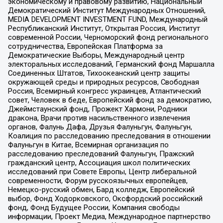
экономическому и правовому развитию, Национальный
Демократический Институт Международных Отношений,
MEDIA DEVELOPMENT INVESTMENT FUND, Международный
Республиканский Институт, Открытая Россия, Институт
современной России, Черноморский фонд регионального
сотрудничества, Европейская Платформа за
Демократические Выборы, Международный центр
электоральных исследований, Германский фонд Маршалла
Соединенных Штатов, Тихоокеанский центр защиты
окружающей среды и природных ресурсов, Свободная
Россия, Всемирный конгресс украинцев, Атлантический
совет, Человек в беде, Европейский фонд за демократию,
Джеймстаунский фонд, Прожект Хармони, Родники
дракона, Врачи против насильственного извлечения
органов, Фалунь Дафа, Друзья Фалуньгун, Фалуньгун,
Коалиция по расследованию преследования в отношении
Фалуньгун в Китае, Всемирная организация по
расследованию преследований Фалуньгун, Пражский
гражданский центр, Ассоциация школ политических
исследований при Совете Европы, Центр либеральной
современности, Форум русскоязычных европейцев,
Немецко-русский обмен, Бард колледж, Европейский
выбор, Фонд Ходорковского, Оксфордский российский
фонд, Фонд Будущее России, Компания свободы
информации, Проект Медиа, Международное партнерство