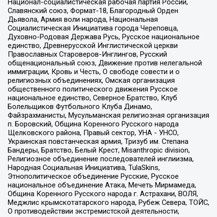
Национал-социалистическая рабочая партия России,
Славянский союз, Формат-18, Благородный Орден
Дьявола, Армия воли народа, Национальная
Социалистическая Инициатива города Череповца,
Духовно-Родовая Держава Русь, Русское национальное
единство, Древнерусской Инглистической церкви
Православных Староверов-Инглингов, Русский
общенациональный союз, Движение против нелегальной
иммиграции, Кровь и Честь, О свободе совести и о
религиозных объединениях, Омская организация
общественного политического движения Русское
национальное единство, Северное Братство, Клуб
Болельщиков Футбольного Клуба Динамо,
Файзрахманисты, Мусульманская религиозная организация
п. Боровский, Община Коренного Русского народа
Щелковского района, Правый сектор, УНА - УНСО,
Украинская повстанческая армия, Тризуб им. Степана
Бандеры, Братство, Белый Крест, Misanthropic division,
Религиозное объединение последователей инглиизма,
Народная Социальная Инициатива, TulaSkins,
Этнополитическое объединение Русские, Русское
национальное объединение Атака, Мечеть Мирмамеда,
Община Коренного Русского народа г. Астрахани, ВОЛЯ,
Меджлис крымскотатарского народа, Рубеж Севера, ТОЙС,
О противодействии экстремистской деятельности,