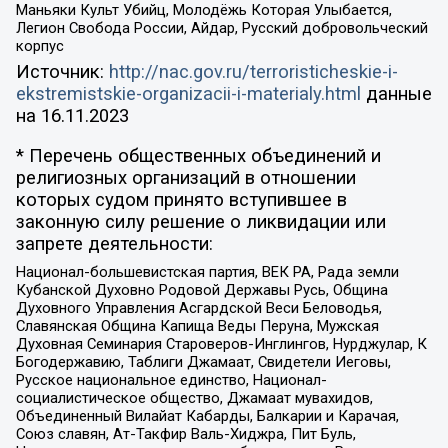
Маньяки Культ Убийц, Молодёжь Которая Улыбается,
Легион Свобода России, Айдар, Русский добровольческий
корпус
Источник:
http://nac.gov.ru/terroristicheskie-i-
ekstremistskie-organizacii-i-materialy.html
данные
на
16.11.2023
* Перечень общественных объединений и
религиозных организаций в отношении
которых судом принято вступившее в
законную силу решение о ликвидации или
запрете деятельности:
Национал-большевистская партия, ВЕК РА, Рада земли
Кубанской Духовно Родовой Державы Русь, Община
Духовного Управления Асгардской Веси Беловодья,
Славянская Община Капища Веды Перуна, Мужская
Духовная Семинария Староверов-Инглингов, Нурджулар, К
Богодержавию, Таблиги Джамаат, Свидетели Иеговы,
Русское национальное единство, Национал-
социалистическое общество, Джамаат мувахидов,
Объединенный Вилайат Кабарды, Балкарии и Карачая,
Союз славян, Ат-Такфир Валь-Хиджра, Пит Буль,