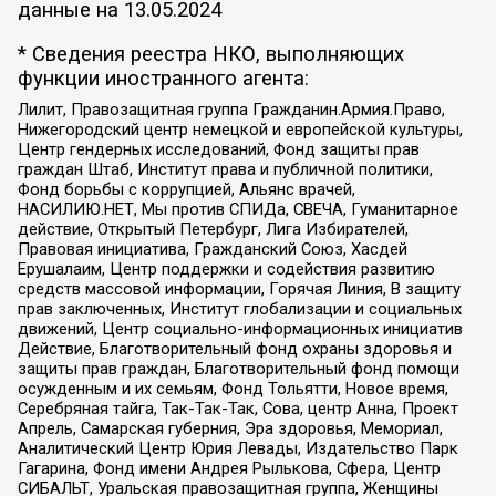
данные на
13.05.2024
* Сведения реестра НКО, выполняющих
функции иностранного агента:
Лилит, Правозащитная группа Гражданин.Армия.Право,
Нижегородский центр немецкой и европейской культуры,
Центр гендерных исследований, Фонд защиты прав
граждан Штаб, Институт права и публичной политики,
Фонд борьбы с коррупцией, Альянс врачей,
НАСИЛИЮ.НЕТ, Мы против СПИДа, СВЕЧА, Гуманитарное
действие, Открытый Петербург, Лига Избирателей,
Правовая инициатива, Гражданский Союз, Хасдей
Ерушалаим, Центр поддержки и содействия развитию
средств массовой информации, Горячая Линия, В защиту
прав заключенных, Институт глобализации и социальных
движений, Центр социально-информационных инициатив
Действие, Благотворительный фонд охраны здоровья и
защиты прав граждан, Благотворительный фонд помощи
осужденным и их семьям, Фонд Тольятти, Новое время,
Серебряная тайга, Так-Так-Так, Сова, центр Анна, Проект
Апрель, Самарская губерния, Эра здоровья, Мемориал,
Аналитический Центр Юрия Левады, Издательство Парк
Гагарина, Фонд имени Андрея Рылькова, Сфера, Центр
СИБАЛЬТ, Уральская правозащитная группа, Женщины