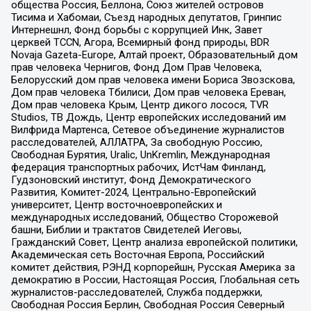
общества Россия, Беллона, Союз жителей островов
Тисима и Хабомаи, Съезд народных депутатов, Гринпис
Интернешнл, Фонд борьбы с коррупцией Инк, Завет
церквей TCCN, Агора, Всемирный фонд природы, BDR
Novaja Gazeta-Europe, Алтай проект, Образовательный дом
прав человека Чернигов, Фонд Дом Прав Человека,
Белорусский дом прав человека имени Бориса Звозскова,
Дом прав человека Тбилиси, Дом прав человека Ереван,
Дом прав человека Крым, Центр дикого лосося, TVR
Studios, ТВ Дождь, Центр европейских исследований им
Вилфрида Мартенса, Сетевое объединение журналистов
расследователей, АЛЛАТРА, За свободную Россию,
Свободная Бурятия, Uralic, UnKremlin, Международная
федерация транспортных рабочих, ИстЧам Финланд,
Гудзоновский институт, Фонд Демократического
Развития, Комитет-2024, Центрально-Европейский
университет, Центр восточноевропейских и
международных исследований, Общество Сторожевой
башни, Библии и трактатов Свидетелей Иеговы,
Гражданский Совет, Центр анализа европейской политики,
Академическая сеть Восточная Европа, Российский
комитет действия, РЭНД корпорейшн, Русская Америка за
демократию в России, Настоящая Россия, Глобальная сеть
журналистов-расследователей, Служба поддержки,
Свободная Россия Берлин, Свободная Россия Северный