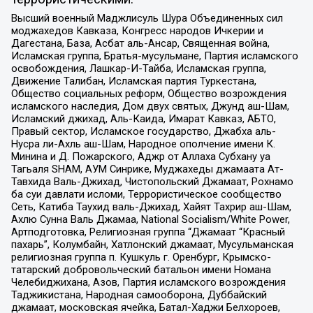
Высший военный Маджлисуль Шура Объединенных сил
моджахедов Кавказа, Конгресс народов Ичкерии и
Дагестана, База, Асбат аль-Ансар, Священная война,
Исламская группа, Братья-мусульмане, Партия исламского
освобождения, Лашкар-И-Тайба, Исламская группа,
Движение Талибан, Исламская партия Туркестана,
Общество социальных реформ, Общество возрождения
исламского наследия, Дом двух святых, Джунд аш-Шам,
Исламский джихад, Аль-Каида, Имарат Кавказ, АБТО,
Правый сектор, Исламское государство, Джабха аль-
Нусра ли-Ахль аш-Шам, Народное ополчение имени К.
Минина и Д. Пожарского, Аджр от Аллаха Субхану уа
Тагьаля SHAM, АУМ Синрике, Муджахеды джамаата Ат-
Тавхида Валь-Джихад, Чистопольский Джамаат, Рохнамо
ба суи давлати исломи, Террористическое сообщество
Сеть, Катиба Таухид валь-Джихад, Хайят Тахрир аш-Шам,
Ахлю Сунна Валь Джамаа, National Socialism/White Power,
Артподготовка, Религиозная группа “Джамаат “Красный
пахарь”, Колумбайн, Хатлонский джамаат, Мусульманская
религиозная группа п. Кушкуль г. Оренбург, Крымско-
татарский добровольческий батальон имени Номана
Челебиджихана, Азов, Партия исламского возрождения
Таджикистана, Народная самооборона, Дуббайский
джамаат, московская ячейка, Батал-Хаджи Белхороев,