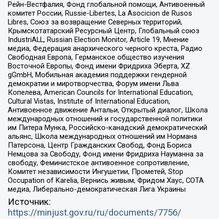
Рейн-Вестфалия, Фонд глобальной помощи, Антивоенный
комитет России, Russie-Libertes, La Asocicion de Rusos
Libres, Союз за возвращение Северных территорий,
Крымскотатарский Ресурсный Центр, Глобальный союз
IndustriALL, Russian Election Monitor, Article 19, Мнение
медиа, Федерация анархического черного креста, Радио
Свободная Европа, Германское общество изучения
Восточной Европы, Фонд имени Фридриха Эберта, XZ
gGmbH, Мобильная академия поддержки гендерной
демократии и миротворчества, Форум имени Льва
Копелева, American Councils for International Education,
Cultural Vistas, Institute of International Education,
Антивоенное движение Антальи, Открытый диалог, Школа
международных отношений и государственной политики
им Питера Мунка, Российско-канадский демократический
альянс, Школа международных отношений им Нормана
Патерсона, Центр Гражданских Свобод, Фонд Бориса
Немцова за Свободу, Фонд имени Фридриха Науманна за
свободу, Феминистское антивоенное сопротивление,
Комитет независимости Ингушетии, Прометей, Stop
Occupation of Karelia, Вернись живым, Фридом Хаус, СОТА
медиа, Либерально-демократическая Лига Украины
Источник:
https://minjust.gov.ru/ru/documents/7756/