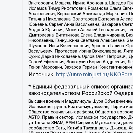
Викторович, Мошель Ирина Ароновна, Шведов Гри
Исламов Тимур Рифгатович, Романова Ольга Евге
Анатольевич, Верховский Александр Маркович, П
Татьяна Николаевна, Золотарева Екатерина Алек
Юрьевна, Саранг Анна Васильевна, Захарова Свет
Андрей Юрьевич, Мосин Алексей Геннадьевич, Ге
Дмитриевна, Вититинова Елена Владимировна, Ба
Николаевна, Ганнушкина Светлана Алексеевна, За
Шуманов Илья Вячеславович, Арапова Галина Юрь
Васильевич, Протасова Ирина Вячеславовна, Лит
Сухих Дарья Николаевна, Орлов Олег Петрович, 
Сергей Ефимович, Золотухин Борис Андреевич, Л
Генри Маркович, Захаров Герман Константинович
Источник:
http://unro.minjust.ru/NKOFore
* Единый федеральный список организа
законодательством Российской Федера
Высший военный Маджлисуль Шура Объединенных с
Исламская группа, Братья-мусульмане, Партия ис
Общество социальных реформ, Общество возрожд
АБТО, Правый сектор, Исламское государство, Д
уа Тагьаля SHAM, АУМ Синрике, Муджахеды джама
сообщество Сеть, Катиба Таухид валь-Джихад, Хай