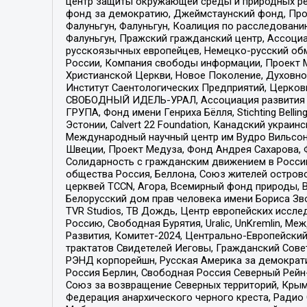
центр защиты окружающей среды и природных ресу
фонд за демократию, Джеймстаунский фонд, Прож
Фалуньгун, Фалуньгун, Коалиция по расследован
Фалуньгун, Пражский гражданский центр, Ассоци
русскоязычных европейцев, Немецко-русский об
России, Компания свободы информации, Проект М
Христианской Церкви, Новое Поколение, Духовн
Институт Саентологических Предприятий, Церков
СВОБОДНЫЙ ИДЕЛЬ-УРАЛ, Ассоциация развития ж
ГРУПА, Фонд имени Генриха Бёлля, Stichting Bellin
Эстонии, Calvert 22 Foundation, Канадский укра
Международный научный центр им Вудро Вильсона
Швеции, Проект Медуза, Фонд Андрея Сахарова, Ф
Солидарность с гражданским движением в России 
общества Россия, Беллона, Союз жителей острово
церквей TCCN, Агора, Всемирный фонд природы, B
Белорусский дом прав человека имени Бориса Зво
TVR Studios, ТВ Дождь, Центр европейских иссл
Россию, Свободная Бурятия, Uralic, UnKremlin, 
Развития, Комитет-2024, Центрально-Европейски
трактатов Свидетелей Иеговы, Гражданский Совет
РЭНД корпорейшн, Русская Америка за демократи
Россия Берлин, Свободная Россия Северный Рейн-В
Союз за возвращение Северных территорий, Крымско
Федерация анархического черного креста, Радио