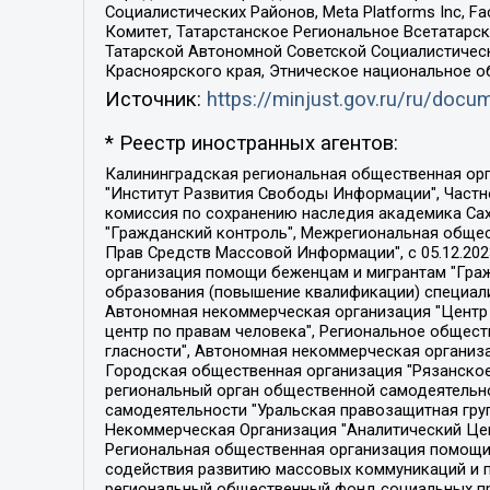
Социалистических Районов, Meta Platforms Inc, 
Комитет, Татарстанское Региональное Всетатар
Татарской Автономной Советской Социалистическ
Красноярского края, Этническое национальное о
Источник:
https://minjust.gov.ru/ru/doc
* Реестр иностранных агентов:
Калининградская региональная общественная организация "Экозащита!-Женсовет", Фонд содействия защите прав и свобод граждан "Общественный вердикт", Фонд "Институт Развития Свободы Информации", Частное учреждение "Информационное агентство МЕМО. РУ", Региональная общественная организация "Общественная комиссия по сохранению наследия академика Сахарова", Фонд поддержки свободы прессы, Санкт-Петербургская общественная правозащитная организация "Гражданский контроль", Межрегиональная общественная организация "Информационно-просветительский центр "Мемориал", Региональный Фонд "Центр Защиты Прав Средств Массовой Информации", с 05.12.2023 Фонд "Центр Защиты Прав Средств массовой информации", Региональная общественная благотворительная организация помощи беженцам и мигрантам "Гражданское содействие", Негосударственное образовательное учреждение дополнительного профессионального образования (повышение квалификации) специалистов "АКАДЕМИЯ ПО ПРАВАМ ЧЕЛОВЕКА", Свердловская региональная общественная организация "Сутяжник", Автономная некоммерческая организация "Центр независимых социологических исследований", Союз общественных объединений "Российский исследовательский центр по правам человека", Региональное общественное учреждение научно-информационный центр "МЕМОРИАЛ", Некоммерческая организация "Фонд защиты гласности", Автономная некоммерческая организация "Институт прав человека", Городская общественная организация "Екатеринбургское общество "МЕМОРИАЛ", Городская общественная организация "Рязанское историко-просветительское и правозащитное общество "Мемориал" (Рязанский Мемориал), Челябинский региональный орган общественной самодеятельности – женское общественное объединение "Женщины Евразии", Челябинский региональный орган общественной самодеятельности "Уральская правозащитная группа", Фонд содействия защите здоровья и социальной справедливости имени Андрея Рылькова, Автономная Некоммерческая Организация "Аналитический Центр Юрия Левады", Автономная некоммерческая организация социальной поддержки населения "Проект Апрель", Региональная общественная организация помощи женщинам и детям, находящимся в кризисной ситуации "Информационно-методический центр "Анна", Фонд содействия развитию массовых коммуникаций и правовому просвещению "Так-так-Так", Фонд содействия устойчивому развитию "Серебряная тайга", Свердловский региональный общественный фонд социальных проектов "Новое время", "Idel.Реалии", Кавказ.Реалии, Крым.Реалии, Телеканал Настоящее Время, Татаро-башкирская служба Радио Свобода (Azatliq Radiosi), Радио Свободная Европа/Радио Свобода (PCE/PC), "Сибирь.Реалии", "Фактограф", Благотворительный фонд помощи осужденным и их семьям, Автономная некоммерческая организация "Институт глобализации и социальных движений", Фонд "В защиту прав заключенных", Частное учреждение "Центр поддержки и содействия развитию средств массовой информации", Пензенский региональный общественный благотворительный фонд "Гражданский союз", "Север.Реалии", Некоммерческая организация Фонд "Правовая инициатива", 