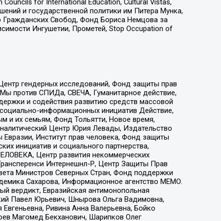
ls for International Education, Cultural Vistas,
ошений и государственной политики им Питера Мунка,
 Гражданских Свобод, Фонд Бориса Немцова за
имости Ингушетии, Прометей, Stop Occupation of
 Центр гендерных исследований, Фонд защиты прав
 Мы против СПИДа, СВЕЧА, Гуманитарное действие,
ддержки и содействия развитию средств массовой
р социально-информационных инициатив Действие,
 и их семьям, Фонд Тольятти, Новое время,
, Аналитический Центр Юрия Левады, Издательство
 Евразии, Институт прав человека, Фонд защиты
ких инициатив и социального партнерства,
ЕЛОВЕКА, Центр развития некоммерческих
 Трансперенси Интернешнл-Р, Центр Защиты Прав
овета Министров Северных Стран, Фонд поддержки
адемика Сахарова, Информационное агентство МЕМО.
ый вердикт, Евразийская антимонопольная
кий Павел Юрьевич, Шнырова Ольга Вадимовна,
 Евгеньевна, Ривина Анна Валерьевна, Бойко
хоев Магомед Бекханович, Шарипков Олег