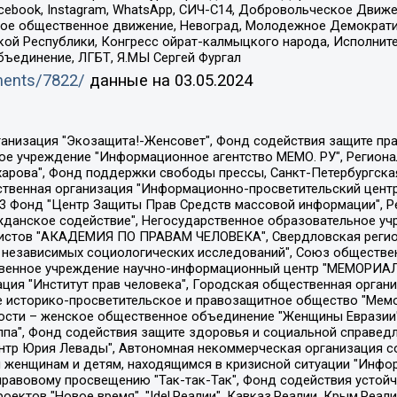
Facebook, Instagram, WhatsApp, СИЧ-С14, Добровольческое Движ
ское общественное движение, Невоград, Молодежное Демократ
ой Республики, Конгресс ойрат-калмыцкого народа, Исполнит
бъединение, ЛГБТ, Я.МЫ Сергей Фургал
uments/7822/
данные на
03.05.2024
Общество с ограниченной ответственностью "Радио Свободная Европа/Радио Свобода", Чешское информационное агентство "MEDIUM-ORIENT", Красноярская региональная общественная организация "Мы против СПИДа", Камалягин Денис Николаевич, Маркелов Сергей Евгеньевич, Пономарев Лев Александрович, Савицкая Людмила Алексеевна, Автономная некоммерческая организация "Центр по работе с проблемой насилия "НАСИЛИЮ.НЕТ", Межрегиональный профессиональный союз работников здравоохранения "Альянс врачей", Юридическое лицо, зарегистрированное в Латвийской Республике, SIA "Medusa Project" (регистрационный номер 40103797863, дата регистрации 10.06.2014), Некоммерческая организация "Фонд по борьбе с коррупцией", Автономная некоммерческая организация "Институт права и публичной политики", Баданин Роман Сергеевич, Гликин Максим Александрович, Железнова Мария Михайловна, Лукьянова Юлия Сергеевна, Маетная Елизавета Витальевна, Маняхин Петр Борисович, Чуракова Ольга Владимировна, Ярош Юлия Петровна, Юридическое лицо "The Insider SIA", зарегистрированное в Риге, Латвийская Республика (дата регистрации 26.06.2015), являющееся администратором доменного имени интернет-издания "The Insider SIA", https://theins.ru, Постернак Алексей Евгеньевич, Рубин Михаил Аркадьевич, Анин Роман Александрович, Юридическое лицо Istories fonds, зарегистрированное в Латвийской Республике (регистрационный номер 50008295751, дата регистрации 24.02.2020), Великовский Дмитрий Александрович, Долинина Ирина Николаевна, Мароховская Алеся Алексеевна, Шлейнов Роман Юрьевич, Шмагун Олеся Валентиновна, Общество с ограниченной ответственностью "Альтаир 2021", Общество с ограниченной ответственностью "Вега 2021", Общество с ограниченной ответственностью "Главный редактор 2021", Общество с ограниченной ответственностью "Ромашки монолит", Важенков Артем Валерьевич, Ивановская областная общественная организация "Центр гендерных исследований", Гурман Юрий Альбертович, Медиапроект "ОВД-Инфо", Егоров Владимир Владимирович, Жилинский Владимир Александрович, Общество с ограниченной ответственностью "ЗП", Иванова София Юрьевна, Карезина Инна Павловна, Кильтау Екатерина Викторовна, Петров Алексей Викторович, Пискунов Сергей Евгеньевич, Смирнов Сергей Сергеевич, Тихонов Михаил Сергеевич, Общество с ограниченной ответственностью "ЖУРНАЛИСТ-ИНОСТРАННЫЙ АГЕНТ", Арапова Галина Юрьевна, Вольтская Татьяна Анатольевна, Американская компания "Mason G.E.S. Anonymous Foundation" (США), являющаяся владельцем интернет-издания https://mnews.world/, Компания "Stichting Bellingcat", зарегистрированная в Нидерландах (дата регистрации 11.07.2018), Захаров Андрей Вячеславович, Клепиковская Екатерина Дмитриевна, Общество с ограниченной ответственностью "МЕМО", Перл Роман Александрович, Симонов Евгений Алексеевич, Соловьева Елена Анатольевна, Сотников Даниил Владимирович, Сурначева Елизавета Дмитриевна, Автономная некоммерческая организация по защите прав человека и информированию населения "Якутия – Наше Мнение", Общество с ограниченной ответственностью "Москоу диджитал медиа", с 26.01.2023 Общество с ограниченной ответственностью "Чайка Белые сады", Ветошкина Валерия Валерьевна, Заговора Максим Александрович, Межрегиональное общественное движение "Российская ЛГБТ - сеть", Оленичев Максим Владимирович, Павлов Иван Юрьевич, Скворцова Елена Сергеевна, Общество с ограниченной ответственностью "Как бы инагент", Кочетков Игорь Викторович, Общество с ограниченной ответственностью "Честные выборы", Еланчик Олег Александрович, Общество с ограниченной ответственностью "Нобелевский призыв", Гималова Регина Эмилевна, Григорьев Андрей Валерьевич, Григорьева Алина Александровна, Ассоциация по содействию защите прав призывников, альтернативнослужащих и военнослужащих "Правозащитная группа "Гражданин.Армия.Право", Хисамова Регина Фаритовна, Автономная некоммерческая организация по реализа