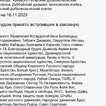
Оренбург, Крымско-татарский добровольческий
орона, Дуббайский джамаат, московская ячейка,
усский добровольческий корпус
 на
16.11.2023
судом принято вступившее в законную
вного Управления Асгардской Веси Беловодья,
годержавию, Таблиги Джамаат, Свидетели Иеговы,
айат Кабарды, Балкарии и Карачая, Союз славян,
т-18, Благородный Орден Дьявола, Армия воли
ое национальное единство, Древнерусской
 нелегальной иммиграции, Кровь и Честь, О
усское национальное единство, Северное Братство,
ровский, Община Коренного Русского народа
атство, Белый Крест, Misanthropic division,
еское объединение Русские, Русское национальное
котатарского народа, Рубеж Севера, ТОЙС, О
ри Державная, Сектор 16, Независимость, Фирма,
д Крю, Союз Славянских Сил Руси, Алля-Аят,
я и свобода, Нация и свобода, W.H.С., Фалунь Дафа,
рупцией, Фонд защиты прав граждан, Штабы
ение русского движения, Народное движение Адат,
етских Светлых Родов, Совет Советских