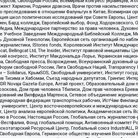
рсов, Свободная Россия, Всемирный конгресс украинцев, Атла
ект Хармони, Родники дракона, Врачи против насильственного
ию преследования в отношении Фалуньгун в Китае, Всемирная о
ация школ политических исследований при Совете Европы, Цен
мен, Бард колледж, Европейский выбор, Фонд Ходорковского,
едиа, Международное партнерство за права человека, Духовно
ое Учебное Заведение Международный Библейский Колледж, М
ь Духовной Технологии, Европейская сеть организаций по наб
урналистики, IStories fonds, Королевский Институт Между
gcat, Bellingcat Ltd, The Insider, Институт правовой инициатив
инский конгресс, Институт Макдональда-Лорье, Украинская нац
, Свободная пресса, Возрождение, Всеукраинский духовный цен
орум свободной России, Лига Свободных Наций, Transparеncy I
– Solidarus, КрымSOS, Свободный университет, Институт госу
в Тисима и Хабомаи, Съезд народных депутатов, Гринпис Инте
DR Novaja Gazeta-Europe, Алтай проект, Образовательный дом 
зскова, Дом прав человека Тбилиси, Дом прав человека Ерева
едований им Вилфрида Мартенса, Сетевое объединение журнали
Международная федерация транспортных рабочих, ИстЧам Финлан
й университет, Центр восточноевропейских и международных и
, Центр анализа европейской политики, Академическая сеть Во
ю в России, Настоящая Россия, Глобальная сеть журналистов
естфалия, Фонд глобальной помощи, Антивоенный комитет России,
татарский Ресурсный Центр, Глобальный союз IndustriALL, Russi
 Свободная Европа, Германское общество изучения Восточной 