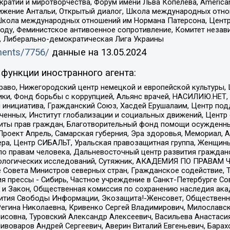
и и миротворчества, Форум имени Льва Копелева, American Counci
ое движение Антальи, Открытый диалог, Школа международных отн
Школа международных отношений им Нормана Патерсона, Центр
ду, Феминистское антивоенное сопротивление, Комитет независ
а, Либерально-демократическая Лига Украины
uments/7756/
данные на
13.05.2024
функции иностранного агента:
раво, Нижегородский центр немецкой и европейской культуры,
тики, Фонд борьбы с коррупцией, Альянс врачей, НАСИЛИЮ.НЕТ,
я инициатива, Гражданский Союз, Хасдей Ерушалаим, Центр по
юченных, Институт глобализации и социальных движений, Цент
ты прав граждан, Благотворительный фонд помощи осужденным
а, Проект Апрель, Самарская губерния, Эра здоровья, Мемориал
ера, Центр СИБАЛЬТ, Уральская правозащитная группа, Женщины
по правам человека, Дальневосточный центр развития гражданс
ологических исследований, Сутяжник, АКАДЕМИЯ ПО ПРАВАМ Ч
е Совета Министров северных стран, Гражданское содействие,
я прессы - Сибирь, Частное учреждение в Санкт-Петербурге С
 и Закон, Общественная комиссия по сохранению наследия ак
звития Свободы Информации, Экозащита!-Женсовет, Общественн
Регина Николаевна, Кривенко Сергей Владимирович, Милославс
совна, Туровский Александр Алексеевич, Васильева Анастасия
Пивоваров Андрей Сергеевич, Аверин Виталий Евгеньевич, Бара