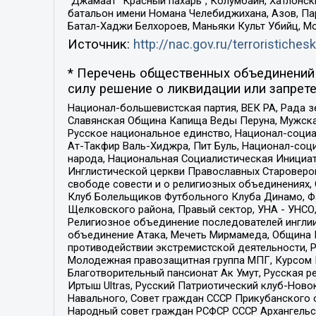
“Джамаат “Красный пахарь”, Колумбайн, Хатлонск
батальон имени Номана Челебиджихана, Азов, Па
Батал-Хаджи Белхороев, Маньяки Культ Убийц, М
Источник:
http://nac.gov.ru/terroristichesk
* Перечень общественных объединений 
силу решение о ликвидации или запрете
Национал-большевистская партия, ВЕК РА, Рада 
Славянская Община Капища Веды Перуна, Мужская
Русское национальное единство, Национал-социа
Ат-Такфир Валь-Хиджра, Пит Буль, Национал-соц
народа, Национальная Социалистическая Инициат
Инглистической церкви Православных Староверов
свободе совести и о религиозных объединениях,
Клуб Болельщиков Футбольного Клуба Динамо, Фа
Щелковского района, Правый сектор, УНА - УНСО, У
Религиозное объединение последователей инглии
объединение Атака, Мечеть Мирмамеда, Община К
противодействии экстремистской деятельности, 
Молодежная правозащитная группа МПГ, Курсом П
Благотворительный пансионат Ак Умут, Русская ре
Иртыш Ultras, Русский Патриотический клуб-Нов
Навального, Совет граждан СССР Прикубанского 
Народный совет граждан РСФСР СССР Архангельск