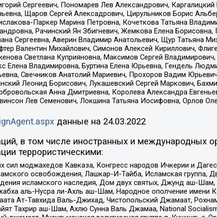
горий Сергеевич, Пономарев Лев Александрович, Каргалицкий 
ньевна, Щаров Сергей Алексадрович, Цирульников Борис Альбер
ислакова-Паркер Марина Петровна, Кочеткова Татьяна Владими
сандровна, Рачинский Ян Збигневич, Жемкова Елена Борисовна,
лана Сергеевна, Аверин Владимир Анатольевич, Щур Татьяна М
фтер Валентин Михайлович, Симонов Алексей Кириллович, Флиг
женова Светлана Куприяновна, Максимов Сергей Владимирович, 
кс Елена Владимировна, Буртина Елена Юрьевна, Гендель Людм
евна, Свечников Анатолий Мариевич, Прохоров Вадим Юрьевич
инский Леонид Борисович, Лукашевский Сергей Маркович, Бахм
Добровольская Анна Дмитриевна, Королева Александра Евгенье
евинсон Лев Семенович, Локшина Татьяна Иосифовна, Орлов Ол
ignAgent.aspx
данные на
24.03.2022
ций, в том числе иностранных и международных ор
ции террористическими:
ил моджахедов Кавказа, Конгресс народов Ичкерии и Дагеста
ламского освобождения, Лашкар-И-Тайба, Исламская группа, Дв
ения исламского наследия, Дом двух святых, Джунд аш-Шам, 
жабха аль-Нусра ли-Ахль аш-Шам, Народное ополчение имени К.
ата Ат-Тавхида Валь-Джихад, Чистопольский Джамаат, Рохнам
ят Тахрир аш-Шам, Ахлю Сунна Валь Джамаа, National Socialism