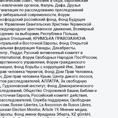
нтический совет, Человек в беде, Европейский
 извлечения органов, Фалунь Дафа, Друзья
рганизация по расследованию преследований
тр либеральной современности, Форум
 Оксфордский российский фонд, Фонд Будущее
е Управление Евангельских Христиан Украинской
еждународное христианское движение, Всемирный
людению за выборами, Республика Польша,
народных Отношений, КРИМСЬКА ПРАВОЗАХИСНА
ы Центральной и Восточной Европы, Фонд Открытой
иональная федерация Канады, Декабристы,
тр , Риддл, Русский антивоенный комитет в
nternational, Форум Свободных Народов ПостРоссии,
дарственного управления, Форум гражданского
рнешнл, Фонд борьбы с коррупцией Инк, Завет
прав человека Чернигов, Фонд Дом Прав Человека,
н, Дом прав человека Крым, Центр дикого лосося,
стов расследователей, АЛЛАТРА, За свободную
д, Гудзоновский институт, Фонд Демократического
сследований, Общество Сторожевой башни, Библии и
сточная Европа, Российский комитет действия,
-расследователей, Служба поддержки, Свободная
 Russie-Libertes, La Asocicion de Rusos Libres,
an Election Monitor, Article 19, Мнение медиа,
Европы, Фонд имени Фридриха Эберта, XZ gGmbH,