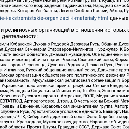
ий джамаат, Мусульманская религиозная группа п. Кушкуль г. 
ртия исламского возрождения Таджикистана, Народная самооб
олодёжь Которая Улыбается, Легион Свобода России, Айдар, Р
ie-i-ekstremistskie-organizacii-i-materialy.html
данные
и религиозных организаций в отношении которых 
 деятельности:
земли Кубанской Духовно Родовой Державы Русь, Община Духо
 Духовная Семинария Староверов-Инглингов, Нурджулар, К Бо
листическое общество, Джамаат мувахидов, Объединенный Вил
иалистическая рабочая партия России, Славянский союз, Форма
ива города Череповца, Духовно-Родовая Держава Русь, Русск
-Инглингов, Русский общенациональный союз, Движение против
 Омская организация общественного политического движения Р
йзрахманисты, Мусульманская религиозная организация п. Бо
краинская повстанческая армия, Тризуб им. Степана Бандеры, Бр
зма, Народная Социальная Инициатива, TulaSkins, Этнополитич
оренного Русского народа г. Астрахани, ВОЛЯ, Меджлис крымс
РЕВТАТПОД, Артподготовка, Штольц, В честь иконы Божией Мате
равды и Единения, Каракольская инициативная группа, Автогра
спублика Русь, Арестантское уголовное единство, Башкорт, Наци
окузнецк/РПК, Сибирский державный союз, Фонд борьбы с кор
округа г. Краснодара, Мужское государство, Народное объедин
ой области, Проект Штурм, Граждане СССР, Держава Союз Сов