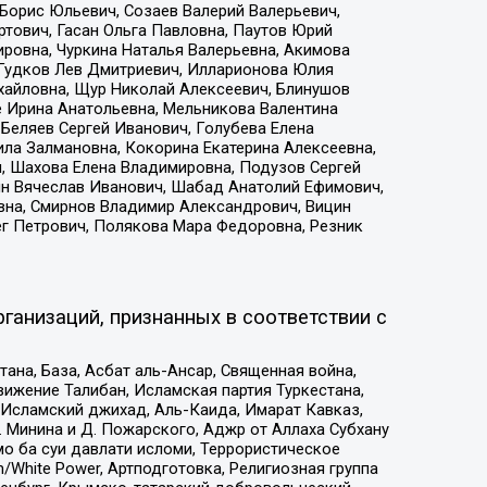
Борис Юльевич, Созаев Валерий Валерьевич,
тович, Гасан Ольга Павловна, Паутов Юрий
ровна, Чуркина Наталья Валерьевна, Акимова
 Гудков Лев Дмитриевич, Илларионова Юлия
ихайловна, Щур Николай Алексеевич, Блинушов
е Ирина Анатольевна, Мельникова Валентина
Беляев Сергей Иванович, Голубева Елена
ила Залмановна, Кокорина Екатерина Алексеевна,
, Шахова Елена Владимировна, Подузов Сергей
ин Вячеслав Иванович, Шабад Анатолий Ефимович,
вна, Смирнов Владимир Александрович, Вицин
ег Петрович, Полякова Мара Федоровна, Резник
ганизаций, признанных в соответствии с
на, База, Асбат аль-Ансар, Священная война,
ижение Талибан, Исламская партия Туркестана,
Исламский джихад, Аль-Каида, Имарат Кавказ,
 Минина и Д. Пожарского, Аджр от Аллаха Субхану
о ба суи давлати исломи, Террористическое
/White Power, Артподготовка, Религиозная группа