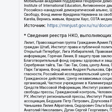
Мобильная академия поддержки гендерной демократи
Institute of International Education, Антивоенн
Российско-канадский демократический альянс, 
Свободу, Фонд имени Фридриха Науманна за свобо
Karelia, Вернись живым, Фридом Хаус, СОТА меди
Источник:
https://minjust.gov.ru/ru/doc
* Сведения реестра НКО, выполняющих 
Лилит, Правозащитная группа Гражданин.Армия.П
граждан Штаб, Институт права и публичной поли
Открытый Петербург, Лига Избирателей, Правова
информации, Горячая Линия, В защиту прав закл
Благотворительный фонд охраны здоровья и защи
Серебряная тайга, Так-Так-Так, Сова, центр Анн
Парк Гагарина, Фонд имени Андрея Рылькова, Сф
гласности, Российский исследовательский центр 
Гражданское действие, Центр независимых соци
организаций, Частное учреждение в Калининград
Средств Массовой Информации, Институт развити
свободы прессы, Гражданский контроль, Человек
РУ, Институт региональной прессы, Институт Ра
ассоциация, Бедушев Петр Петрович, Дзугкоева 
Чанышева Лилия Айратовна, Сидорович Ольга Бори
Анатолий Николаевич, Дугин Сергей Георгиевич, 