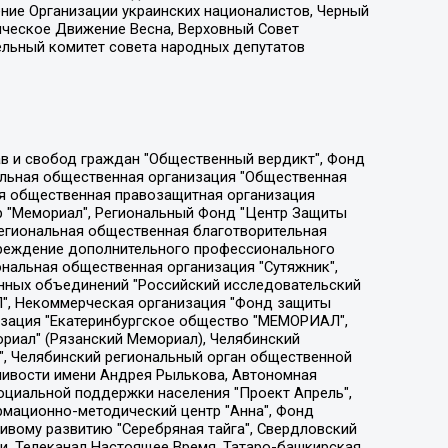
ение Организации украинских националистов, Черный
ическое Движение Весна, Верховный Совет
ельный комитет совета народных депутатов
ции социально-правовых программ "Лилит", Дальневосточное общественное движение "Маяк", Санкт-Петербургская ЛГБТ-инициативная группа "Выход", Инициативная группа ЛГБТ+ "Реверс", Алексеев Андрей Викторович, Бекбулатова Таисия Львовна, Беляев Иван Михайлович, Владыкина Елена Сергеевна, Гельман Марат Александрович, Никульшина Вероника Юрьевна, Толоконникова Надежда Андреевна, Шендерович Виктор Анатольевич, Общество с ограниченной ответственностью "Данное сообщение", Общество с ограниченной ответственностью Издательский дом "Новая глава", Айнбиндер Александра Александровна, Московский комьюнити-центр для ЛГБТ+инициатив, Благотворительный фонд развития филантропии, Deutsche Welle (Германия, Kurt-Schumacher-Strasse 3, 53113 Bonn), Борзунова Мария Михайловна, Воробьев Виктор Викторович, Голубева Анна Львовна, Константинова Алла Михайловна, Малкова Ирина Владимировна, Мурадов Мурад Абдулгалимович, Осетинская Елизавета Николаевна, Понасенков Евгений Николаевич, Ганапольский Матвей Юрьевич, Киселев Евгений Алексеевич, Борухович Ирина Григорьевна, Дремин Иван Тимофеевич, Дубровский Дмитрий Викторович, Красноярская региональная общественная организация поддержки и развития альтернативных образовательных технологий и межкультурных коммуникаций "ИНТЕРРА", Маяковская Екатерина Алексеевна, Фейгин Марк Захарович, Филимонов Андрей Викторович, Дзугкоева Регина Николаевна, Доброхотов Роман Александрович, Дудь Юрий Александрович, Елкин Сергей Владимирович, Кругликов Кирилл Игоревич, Сабунаева Мария Леонидовна, Семенов Алексей Владимирович, Шаинян Карен Багратович, Шульман Екатерина Михайловна, Асафьев Артур Валерьевич, Вахштайн Виктор Семенович, Венедиктов Алексей Алексеевич, Лушникова Екатерина Евгеньевна, Волков Леонид Михайлович, Невзоров Александр Глебович, Пархоменко Сергей Борисович, Сироткин Ярослав Николаевич, Кара-Мурза Владимир Владимирович, Баранова Наталья Владимировна, Гозман Леонид Яковлевич, Кагарлицкий Борис Юльевич, Климарев Михаил Валерьевич, Милов Владимир Станиславович, Автономная некоммерческая организация Краснодарский центр современного искусства "Типография", Моргенштерн Алишер Тагирович, Соболь Любовь Эдуардовна, Общество с ограниченной ответственностью "ЛИЗА НОРМ", Каспаров Гарри Кимович, Ходорковский Михаил Борисович, Общество с ограниченной ответственностью "Апрельские тезисы", Данилович Ирина Брониславовна, Кашин Олег Владимирович, Петров Николай Владимирович, Пивоваров Алексей Владимирович, Соколов Михаил Владимирович, Цветкова Юлия Владимировна, Чичваркин Евгений Александрович, Комитет против пыток/Команда против пыток, Общество с ограниченной ответственностью "Первый научный", Общество с ограниченной ответственностью "Вертолет и ко", Белоцерковская Вероника Борисовна, Кац Максим Евгеньевич, Лазарева Татьяна Юрьевна, Шаведдинов Руслан Табризович, Яшин Илья Валерьевич, Общество с ограниченной ответственностью "Иноагент ААВ", Алешковский Дмитрий Петрович, Альбац Евгения Марковна, Быков Дмитрий Львович, Галямина Юлия Евгеньевна, Лойко Сергей Леонидович, Мартынов Кирилл Константинович, Медведев Сергей Александрович, Крашенинников Федор Геннадиевич, Гордеева Катерина Вл