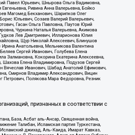
кий Павел Юрьевич, Шнырова Ольга Вадимовна,
 Евгеньевна, Ривина Анна Валерьевна, Бойко
хоев Магомед Бекханович, Шарипков Олег
Борис Юльевич, Созаев Валерий Валерьевич,
тович, Гасан Ольга Павловна, Паутов Юрий
ровна, Чуркина Наталья Валерьевна, Акимова
 Гудков Лев Дмитриевич, Илларионова Юлия
ихайловна, Щур Николай Алексеевич, Блинушов
е Ирина Анатольевна, Мельникова Валентина
Беляев Сергей Иванович, Голубева Елена
ила Залмановна, Кокорина Екатерина Алексеевна,
, Шахова Елена Владимировна, Подузов Сергей
ин Вячеслав Иванович, Шабад Анатолий Ефимович,
вна, Смирнов Владимир Александрович, Вицин
ег Петрович, Полякова Мара Федоровна, Резник
ганизаций, признанных в соответствии с
на, База, Асбат аль-Ансар, Священная война,
ижение Талибан, Исламская партия Туркестана,
Исламский джихад, Аль-Каида, Имарат Кавказ,