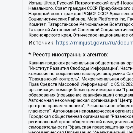
Иртыш Ultras, Русский Патриотический клуб-Нов
Навального, Совет граждан СССР Прикубанского 
Народный совет граждан РСФСР СССР Архангельск
Социалистических Районов, Meta Platforms Inc, 
Комитет, Татарстанское Региональное Всетатар
Татарской Автономной Советской Социалистическ
Красноярского края, Этническое национальное о
Источник:
https://minjust.gov.ru/ru/doc
* Реестр иностранных агентов:
Калининградская региональная общественная организация "Экозащита!-Женсовет", Фонд содействия защите прав и свобод граждан "Общественный вердикт", Фонд "Институт Развития Свободы Информации", Частное учреждение "Информационное агентство МЕМО. РУ", Региональная общественная организация "Общественная комиссия по сохранению наследия академика Сахарова", Фонд поддержки свободы прессы, Санкт-Петербургская общественная правозащитная организация "Гражданский контроль", Межрегиональная общественная организация "Информационно-просветительский центр "Мемориал", Региональный Фонд "Центр Защиты Прав Средств Массовой Информации", с 05.12.2023 Фонд "Центр Защиты Прав Средств массовой информации", Региональная общественная благотворительная организация помощи беженцам и мигрантам "Гражданское содействие", Негосударственное образовательное учреждение дополнительного профессионального образования (повышение квалификации) специалистов "АКАДЕМИЯ ПО ПРАВАМ ЧЕЛОВЕКА", Свердловская региональная общественная организация "Сутяжник", Автономная некоммерческая организация "Центр независимых социологических исследований", Союз общественных объединений "Российский исследовательский центр по правам человека", Региональное общественное учреждение научно-информационный центр "МЕМОРИАЛ", Некоммерческая организация "Фонд защиты гласности", Автономная некоммерческая организация "Институт прав человека", Городская общественная организация "Екатеринбургское общество "МЕМОРИАЛ", Городская общественная организация "Рязанское историко-просветительское и правозащитное общество "Мемориал" (Рязанский Мемориал), Челябинский региональный орган общественной самодеятельности – женское общественное объединение "Женщины Евразии", Челябинский региональный орган общественной самодеятельности "Уральская правозащитная группа", Фонд содействия защите здоровья и социальной справедливости имени Андрея Рылькова, Автономная Некоммерческая Организация "Аналитический Центр Юрия Левады", Автономная некоммерческая организация социальной поддержки населения "Проект Апрель", Региональная общественная организация помощи женщинам и детям, находящимся в кризисной ситуации "Информационно-методический центр "Анна", Фонд содействия развитию массовых коммуникаций и правовому просвещению "Так-так-Так", Фонд содействия устойчивому развитию "Серебряная тайга", Свердловский региональный общественный фонд социальных проектов "Новое время", "Idel.Реалии", Кавказ.Реалии, Крым.Реалии, Телеканал Настоящее Время, Татаро-башкирская служба Радио Свобода (Azatliq Radiosi), Радио Свободная Европа/Радио Свобода (PCE/PC), "Сибирь.Реалии", "Фактограф", Благотворительный фонд помощи осужденным и их семьям, Автономная некоммерческая организация "Институт глобализации и социальных движений", Фонд "В защиту прав заключенных", Частное учреждение "Центр поддержки и содействия развитию средств массовой информации", Пензенский региональный общественный благотворительный фонд "Гражданский союз", "Север.Реалии", Некоммерческая организация Фонд "Правовая инициатива", 