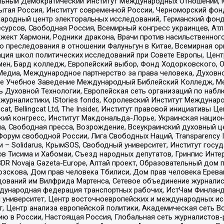
альный Демократический Институт Международных Отношений,
тая Россия, Институт современной России, Черноморский фонд
родный центр электоральных исследований, Германский фонд
рсов, Свободная Россия, Всемирный конгресс украинцев, Атла
ект Хармони, Родники дракона, Врачи против насильственного
ию преследования в отношении Фалуньгун в Китае, Всемирная о
ация школ политических исследований при Совете Европы, Цен
мен, Бард колледж, Европейский выбор, Фонд Ходорковского,
едиа, Международное партнерство за права человека, Духовно
ое Учебное Заведение Международный Библейский Колледж, М
ь Духовной Технологии, Европейская сеть организаций по наб
урналистики, IStories fonds, Королевский Институт Между
gcat, Bellingcat Ltd, The Insider, Институт правовой инициатив
инский конгресс, Институт Макдональда-Лорье, Украинская нац
, Свободная пресса, Возрождение, Всеукраинский духовный цен
орум свободной России, Лига Свободных Наций, Transparеncy I
– Solidarus, КрымSOS, Свободный университет, Институт госу
в Тисима и Хабомаи, Съезд народных депутатов, Гринпис Инте
DR Novaja Gazeta-Europe, Алтай проект, Образовательный дом 
зскова, Дом прав человека Тбилиси, Дом прав человека Ерева
едований им Вилфрида Мартенса, Сетевое объединение журнали
Международная федерация транспортных рабочих, ИстЧам Финлан
й университет, Центр восточноевропейских и международных и
, Центр анализа европейской политики, Академическая сеть Во
ю в России, Настоящая Россия, Глобальная сеть журналистов