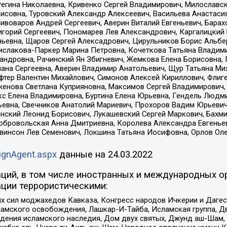
Регина Николаевна, Кривенко Сергей Владимирович, Милославс
совна, Туровский Александр Алексеевич, Васильева Анастасия
Пивоваров Андрей Сергеевич, Аверин Виталий Евгеньевич, Бара
горий Сергеевич, Пономарев Лев Александрович, Каргалицкий 
ньевна, Щаров Сергей Алексадрович, Цирульников Борис Альбер
ислакова-Паркер Марина Петровна, Кочеткова Татьяна Владими
сандровна, Рачинский Ян Збигневич, Жемкова Елена Борисовна,
лана Сергеевна, Аверин Владимир Анатольевич, Щур Татьяна М
фтер Валентин Михайлович, Симонов Алексей Кириллович, Флиг
женова Светлана Куприяновна, Максимов Сергей Владимирович, 
кс Елена Владимировна, Буртина Елена Юрьевна, Гендель Людм
евна, Свечников Анатолий Мариевич, Прохоров Вадим Юрьевич
инский Леонид Борисович, Лукашевский Сергей Маркович, Бахм
Добровольская Анна Дмитриевна, Королева Александра Евгенье
евинсон Лев Семенович, Локшина Татьяна Иосифовна, Орлов Ол
ignAgent.aspx
данные на
24.03.2022
ций, в том числе иностранных и международных ор
ции террористическими:
ил моджахедов Кавказа, Конгресс народов Ичкерии и Дагеста
ламского освобождения, Лашкар-И-Тайба, Исламская группа, Дв
ения исламского наследия, Дом двух святых, Джунд аш-Шам, 