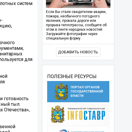
лотных систем
Если Вы стали свидетелем аварии,
пожара, необычного погодного
о-
явления, провала дороги или
ицию,
прорыва теплотрассы, сообщите об
этом в ленте народных новостей.
Загружайте фотографии через
специальную форму.
очного
рументами,
ДОБАВИТЬ НОВОСТЬ
манитарных
пользуется для
ьной
ПОЛЕЗНЫЕ РЕСУРСЫ
ля
и готовность
жный тыл.
 Отечества»,
твенной