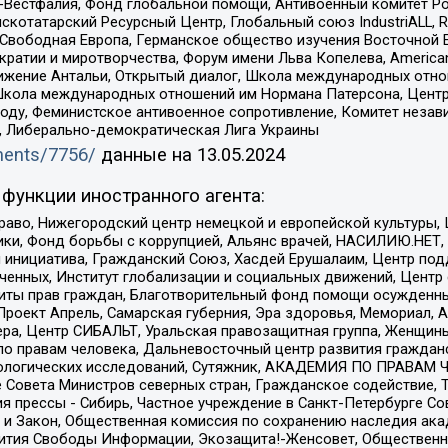
естфалия, Фонд глобальной помощи, Антивоенный комитет России,
татарский Ресурсный Центр, Глобальный союз IndustriALL, Russi
 Свободная Европа, Германское общество изучения Восточной 
и и миротворчества, Форум имени Льва Копелева, American Counci
ое движение Антальи, Открытый диалог, Школа международных отн
Школа международных отношений им Нормана Патерсона, Центр
ду, Феминистское антивоенное сопротивление, Комитет независ
а, Либерально-демократическая Лига Украины
uments/7756/
данные на
13.05.2024
функции иностранного агента:
раво, Нижегородский центр немецкой и европейской культуры,
тики, Фонд борьбы с коррупцией, Альянс врачей, НАСИЛИЮ.НЕТ,
я инициатива, Гражданский Союз, Хасдей Ерушалаим, Центр по
юченных, Институт глобализации и социальных движений, Цент
ты прав граждан, Благотворительный фонд помощи осужденным
а, Проект Апрель, Самарская губерния, Эра здоровья, Мемориал
ера, Центр СИБАЛЬТ, Уральская правозащитная группа, Женщины
по правам человека, Дальневосточный центр развития гражданс
ологических исследований, Сутяжник, АКАДЕМИЯ ПО ПРАВАМ Ч
е Совета Министров северных стран, Гражданское содействие,
я прессы - Сибирь, Частное учреждение в Санкт-Петербурге С
 и Закон, Общественная комиссия по сохранению наследия ак
звития Свободы Информации, Экозащита!-Женсовет, Общественн