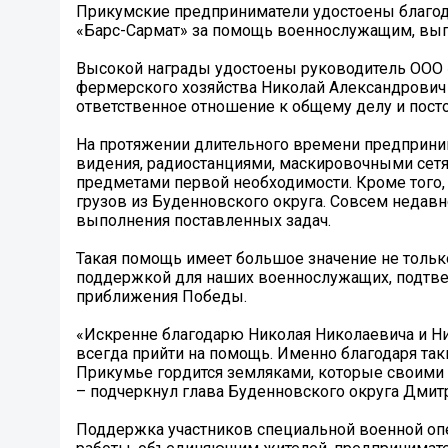
Прикумские предприниматели удостоены благод
«Барс-Сармат» за помощь военнослужащим, вып
Высокой награды удостоены руководитель ООО 
фермерского хозяйства Николай Александрович 
ответственное отношение к общему делу и пос
На протяжении длительного времени предприни
видения, радиостанциями, маскировочными сетя
предметами первой необходимости. Кроме того,
грузов из Буденновского округа. Совсем недав
выполнения поставленных задач.
Такая помощь имеет большое значение не только
поддержкой для наших военнослужащих, подтвер
приближения Победы.
«Искренне благодарю Николая Николаевича и Ни
всегда прийти на помощь. Именно благодаря так
Прикумье гордится земляками, которые своими 
– подчеркнул глава Буденновского округа Дмит
Поддержка участников специальной военной оп