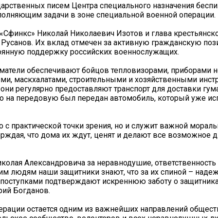
арственных писем Центра специального назначения беспи
олняющим задачи в зоне специальной военной операции.
«Сфинкс» Николай Николаевич Изотов и глава крестьянск
Русанов. Их вклад отмечен за активную гражданскую поз
тоянную поддержку российских военнослужащих.
матели обеспечивают бойцов тепловизорами, приборами н
ми, маскхалатами, строительными и хозяйственными инст
 они регулярно предоставляют транспорт для доставки гу
но на передовую был передан автомобиль, который уже ис
 с практической точки зрения, но и служит важной морал
ждая, что дома их ждут, ценят и делают все возможное д
колая Александровича за неравнодушие, ответственность 
им людям наши защитники знают, что за их спиной – наде
поступками подтверждают искреннюю заботу о защитниках
рий Богданов.
ерации остается одним из важнейших направлений общес