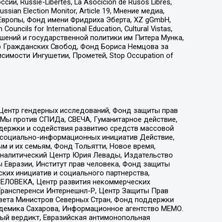
 Russie-Libertes, La Asocicion de Rusos Libres,
an Election Monitor, Article 19, Мнение медиа,
Европы, Фонд имени Фридриха Эберта, XZ gGmbH,
ls for International Education, Cultural Vistas,
ошений и государственной политики им Питера Мунка,
 Гражданских Свобод, Фонд Бориса Немцова за
имости Ингушетии, Прометей, Stop Occupation of
 Центр гендерных исследований, Фонд защиты прав
 Мы против СПИДа, СВЕЧА, Гуманитарное действие,
ддержки и содействия развитию средств массовой
р социально-информационных инициатив Действие,
 и их семьям, Фонд Тольятти, Новое время,
, Аналитический Центр Юрия Левады, Издательство
 Евразии, Институт прав человека, Фонд защиты
ких инициатив и социального партнерства,
ЕЛОВЕКА, Центр развития некоммерческих
 Трансперенси Интернешнл-Р, Центр Защиты Прав
овета Министров Северных Стран, Фонд поддержки
адемика Сахарова, Информационное агентство МЕМО.
ый вердикт, Евразийская антимонопольная