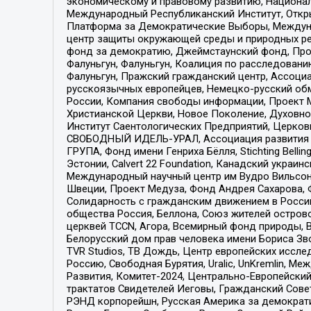
экономическому и правовому развитию, Национ
Международный Республиканский Институт, Откры
Платформа за Демократические Выборы, Междуна
центр защиты окружающей среды и природных ресу
фонд за демократию, Джеймстаунский фонд, Прож
Фалуньгун, Фалуньгун, Коалиция по расследован
Фалуньгун, Пражский гражданский центр, Ассоци
русскоязычных европейцев, Немецко-русский об
России, Компания свободы информации, Проект М
Христианской Церкви, Новое Поколение, Духовн
Институт Саентологических Предприятий, Церков
СВОБОДНЫЙ ИДЕЛЬ-УРАЛ, Ассоциация развития ж
ГРУПА, Фонд имени Генриха Бёлля, Stichting Bellin
Эстонии, Calvert 22 Foundation, Канадский укра
Международный научный центр им Вудро Вильсона
Швеции, Проект Медуза, Фонд Андрея Сахарова, Ф
Солидарность с гражданским движением в России 
общества Россия, Беллона, Союз жителей острово
церквей TCCN, Агора, Всемирный фонд природы, B
Белорусский дом прав человека имени Бориса Зво
TVR Studios, ТВ Дождь, Центр европейских иссл
Россию, Свободная Бурятия, Uralic, UnKremlin, 
Развития, Комитет-2024, Центрально-Европейски
трактатов Свидетелей Иеговы, Гражданский Совет
РЭНД корпорейшн, Русская Америка за демократи