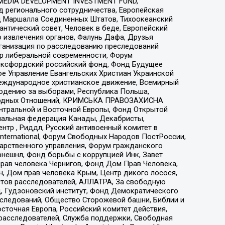
 MEDIA DEVELOPMENT INVESTMENT FUND,
 регионального сотрудничества, Европейская
 Маршалла Соединенных Штатов, Тихоокеанский
нтический совет, Человек в беде, Европейский
 извлечения органов, Фалунь Дафа, Друзья
рганизация по расследованию преследований
тр либеральной современности, Форум
 Оксфордский российский фонд, Фонд Будущее
е Управление Евангельских Христиан Украинской
еждународное христианское движение, Всемирный
людению за выборами, Республика Польша,
народных Отношений, КРИМСЬКА ПРАВОЗАХИСНА
ы Центральной и Восточной Европы, Фонд Открытой
иональная федерация Канады, Декабристы,
тр , Риддл, Русский антивоенный комитет в
nternational, Форум Свободных Народов ПостРоссии,
дарственного управления, Форум гражданского
рнешнл, Фонд борьбы с коррупцией Инк, Завет
прав человека Чернигов, Фонд Дом Прав Человека,
н, Дом прав человека Крым, Центр дикого лосося,
стов расследователей, АЛЛАТРА, За свободную
д, Гудзоновский институт, Фонд Демократического
сследований, Общество Сторожевой башни, Библии и
сточная Европа, Российский комитет действия,
-расследователей, Служба поддержки, Свободная