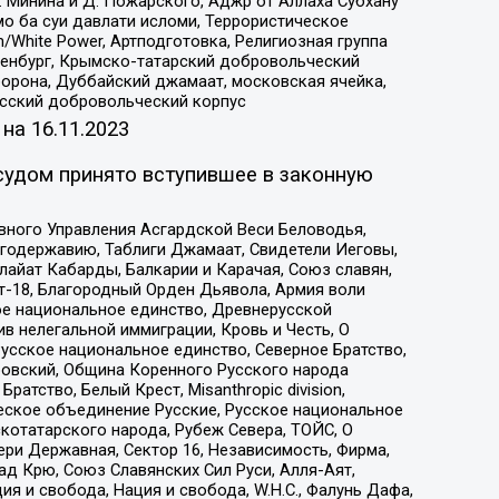
 Минина и Д. Пожарского, Аджр от Аллаха Субхану
о ба суи давлати исломи, Террористическое
/White Power, Артподготовка, Религиозная группа
Оренбург, Крымско-татарский добровольческий
орона, Дуббайский джамаат, московская ячейка,
усский добровольческий корпус
 на
16.11.2023
судом принято вступившее в законную
вного Управления Асгардской Веси Беловодья,
годержавию, Таблиги Джамаат, Свидетели Иеговы,
айат Кабарды, Балкарии и Карачая, Союз славян,
т-18, Благородный Орден Дьявола, Армия воли
ое национальное единство, Древнерусской
 нелегальной иммиграции, Кровь и Честь, О
усское национальное единство, Северное Братство,
ровский, Община Коренного Русского народа
атство, Белый Крест, Misanthropic division,
еское объединение Русские, Русское национальное
котатарского народа, Рубеж Севера, ТОЙС, О
ри Державная, Сектор 16, Независимость, Фирма,
д Крю, Союз Славянских Сил Руси, Алля-Аят,
я и свобода, Нация и свобода, W.H.С., Фалунь Дафа,