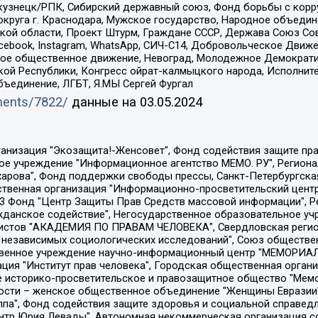
окузнецк/РПК, Сибирский державный союз, Фонд борьбы с кор
округа г. Краснодара, Мужское государство, Народное объедин
ой области, Проект Штурм, Граждане СССР, Держава Союз Сов
Facebook, Instagram, WhatsApp, СИЧ-С14, Добровольческое Движ
ское общественное движение, Невоград, Молодежное Демократ
ой Республики, Конгресс ойрат-калмыцкого народа, Исполнит
бъединение, ЛГБТ, Я.МЫ Сергей Фургал
uments/7822/
данные на
03.05.2024
Общество с ограниченной ответственностью "Радио Свободная Европа/Радио Свобода", Чешское информационное агентство "MEDIUM-ORIENT", Красноярская региональная общественная организация "Мы против СПИДа", Камалягин Денис Николаевич, Маркелов Сергей Евгеньевич, Пономарев Лев Александрович, Савицкая Людмила Алексеевна, Автономная некоммерческая организация "Центр по работе с проблемой насилия "НАСИЛИЮ.НЕТ", Межрегиональный профессиональный союз работников здравоохранения "Альянс врачей", Юридическое лицо, зарегистрированное в Латвийской Республике, SIA "Medusa Project" (регистрационный номер 40103797863, дата регистрации 10.06.2014), Некоммерческая организация "Фонд по борьбе с коррупцией", Автономная некоммерческая организация "Институт права и публичной политики", Баданин Роман Сергеевич, Гликин Максим Александрович, Железнова Мария Михайловна, Лукьянова Юлия Сергеевна, Маетная Елизавета Витальевна, Маняхин Петр Борисович, Чуракова Ольга Владимировна, Ярош Юлия Петровна, Юридическое лицо "The Insider SIA", зарегистрированное в Риге, Латвийская Республика (дата регистрации 26.06.2015), являющееся администратором доменного имени интернет-издания "The Insider SIA", https://theins.ru, Постернак Алексей Евгеньевич, Рубин Михаил Аркадьевич, Анин Роман Александрович, Юридическое лицо Istories fonds, зарегистрированное в Латвийской Республике (регистрационный номер 50008295751, дата регистрации 24.02.2020), Великовский Дмитрий Александрович, Долинина Ирина Николаевна, Мароховская Алеся Алексеевна, Шлейнов Роман Юрьевич, Шмагун Олеся Валентиновна, Общество с ограниченной ответственностью "Альтаир 2021", Общество с ограниченной ответственностью "Вега 2021", Общество с ограниченной ответственностью "Главный редактор 2021", Общество с ограниченной ответственностью "Ромашки монолит", Важенков Артем Валерьевич, Ивановская областная общественная организация "Центр гендерных исследований", Гурман Юрий Альбертович, Медиапроект "ОВД-Инфо", Егоров Владимир Владимирович, Жилинский Владимир Александрович, Общество с ограниченной ответственностью "ЗП", Иванова София Юрьевна, Карезина Инна Павловна, Кильтау Екатерина Викторовна, Петров Алексей Викторович, Пискунов Сергей Евгеньевич, Смирнов Сергей Сергеевич, Тихонов Михаил Сергеевич, Общество с ограниченной ответственностью "ЖУРНАЛИСТ-ИНОСТРАННЫЙ АГЕНТ", Арапова Галина Юрьевна, Вольтская Татьяна Анатольевна, Американская компания "Mason G.E.S. Anonymous Foundation" (США), являющаяся владельцем интернет-издания https://mnews.world/, Компания "Stichting Bellingcat", зарегистрированная в Нидерландах (дата регистрации 11.07.2018), Захаров Андрей Вячеславович, Клепиковская Екатерина Дмитриевна, Общество с ограниченной ответственностью "МЕМО", Перл Роман Александрович, Симонов Евгений Алексеевич, Соловьева Елена Анатольевна, Сотников Даниил Владимирович, Сурначева Елизавета Дмитриевна, Автономная некоммерческая организация по защите прав человека и информированию населения "Якутия – Наше Мнение", Общество с ограниченной ответственностью "Москоу диджитал медиа", с 26.01.2023 Общество с ограниченной ответственностью "Чайка Белые сады", Ветошкина Валерия Валерьевна, Заговора Максим Александрович, Межрегиональное общественное движение "Российская ЛГБТ - сеть", Оленичев Максим Владимирович, Павлов Иван Юрьевич, Скворцова Елена Сергеевна, Общество с ограниченной ответственностью "Как бы инагент", Кочетков Игорь Викторович, Общество с ограниченной ответственностью "Честные выборы", Еланчик Олег Александрович, Общество с ограниченной ответственностью "Нобелевский призыв", Гималова Регина Эмилевна, Григорьев Андрей Валерьевич, Григорьева Алина Александровна, Ассоциация по содействию защите прав призывников, альтернативнослужащих и военнослужащих "Правозащитная группа "Гражданин.Армия.Право", Хисамова Регина Фаритовна, Автономная некоммерческая организация по реализа