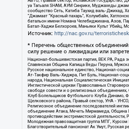
АБТО, Правый сектор, Исламское государство, Д
уа Тагьаля SHAM, АУМ Синрике, Муджахеды джама
сообщество Сеть, Катиба Таухид валь-Джихад, Хай
“Джамаат “Красный пахарь”, Колумбайн, Хатлонск
батальон имени Номана Челебиджихана, Азов, Па
Батал-Хаджи Белхороев, Маньяки Культ Убийц, М
Источник:
http://nac.gov.ru/terroristichesk
* Перечень общественных объединений 
силу решение о ликвидации или запрете
Национал-большевистская партия, ВЕК РА, Рада 
Славянская Община Капища Веды Перуна, Мужская
Русское национальное единство, Национал-социа
Ат-Такфир Валь-Хиджра, Пит Буль, Национал-соц
народа, Национальная Социалистическая Инициат
Инглистической церкви Православных Староверов
свободе совести и о религиозных объединениях,
Клуб Болельщиков Футбольного Клуба Динамо, Фа
Щелковского района, Правый сектор, УНА - УНСО, У
Религиозное объединение последователей инглии
объединение Атака, Мечеть Мирмамеда, Община К
противодействии экстремистской деятельности, 
Молодежная правозащитная группа МПГ, Курсом П
Благотворительный пансионат Ак Умут, Русская ре