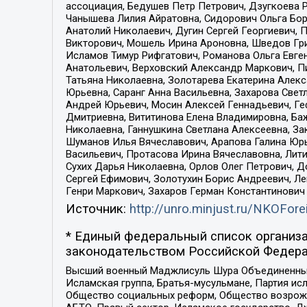
ассоциация, Бедушев Петр Петрович, Дзугкоева 
Чанышева Лилия Айратовна, Сидорович Ольга Бори
Анатолий Николаевич, Дугин Сергей Георгиевич, 
Викторович, Мошель Ирина Ароновна, Шведов Гри
Исламов Тимур Рифгатович, Романова Ольга Евге
Анатольевич, Верховский Александр Маркович, П
Татьяна Николаевна, Золотарева Екатерина Алек
Юрьевна, Саранг Анна Васильевна, Захарова Свет
Андрей Юрьевич, Мосин Алексей Геннадьевич, Ге
Дмитриевна, Вититинова Елена Владимировна, Ба
Николаевна, Ганнушкина Светлана Алексеевна, За
Шуманов Илья Вячеславович, Арапова Галина Юрь
Васильевич, Протасова Ирина Вячеславовна, Лит
Сухих Дарья Николаевна, Орлов Олег Петрович, 
Сергей Ефимович, Золотухин Борис Андреевич, Л
Генри Маркович, Захаров Герман Константинович
Источник:
http://unro.minjust.ru/NKOFore
* Единый федеральный список организа
законодательством Российской Федера
Высший военный Маджлисуль Шура Объединенных с
Исламская группа, Братья-мусульмане, Партия ис
Общество социальных реформ, Общество возрожд