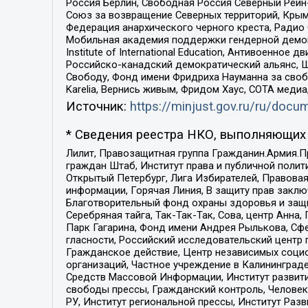
Россия Берлин, Свободная Россия Северный Рейн-В
Союз за возвращение Северных территорий, Крымско
Федерация анархического черного креста, Радио
Мобильная академия поддержки гендерной демократи
Institute of International Education, Антивоенн
Российско-канадский демократический альянс, 
Свободу, Фонд имени Фридриха Науманна за свобо
Karelia, Вернись живым, Фридом Хаус, СОТА меди
Источник:
https://minjust.gov.ru/ru/doc
* Сведения реестра НКО, выполняющих 
Лилит, Правозащитная группа Гражданин.Армия.П
граждан Штаб, Институт права и публичной поли
Открытый Петербург, Лига Избирателей, Правова
информации, Горячая Линия, В защиту прав закл
Благотворительный фонд охраны здоровья и защи
Серебряная тайга, Так-Так-Так, Сова, центр Анн
Парк Гагарина, Фонд имени Андрея Рылькова, Сф
гласности, Российский исследовательский центр 
Гражданское действие, Центр независимых соци
организаций, Частное учреждение в Калининград
Средств Массовой Информации, Институт развити
свободы прессы, Гражданский контроль, Человек
РУ, Институт региональной прессы, Институт Ра