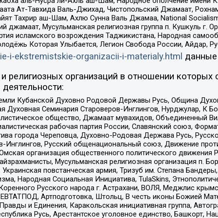
жабха аль-Нусра ли-Ахль аш-Шам, Народное ополчение имени К.
ата Ат-Тавхида Валь-Джихад, Чистопольский Джамаат, Рохнам
ят Тахрир аш-Шам, Ахлю Сунна Валь Джамаа, National Socialism
ий джамаат, Мусульманская религиозная группа п. Кушкуль г. 
ртия исламского возрождения Таджикистана, Народная самооб
олодёжь Которая Улыбается, Легион Свобода России, Айдар, Р
ie-i-ekstremistskie-organizacii-i-materialy.html
данные
и религиозных организаций в отношении которых 
 деятельности:
земли Кубанской Духовно Родовой Державы Русь, Община Духо
 Духовная Семинария Староверов-Инглингов, Нурджулар, К Бо
листическое общество, Джамаат мувахидов, Объединенный Вил
иалистическая рабочая партия России, Славянский союз, Форма
ива города Череповца, Духовно-Родовая Держава Русь, Русск
-Инглингов, Русский общенациональный союз, Движение против
 Омская организация общественного политического движения Р
йзрахманисты, Мусульманская религиозная организация п. Бо
краинская повстанческая армия, Тризуб им. Степана Бандеры, Бр
зма, Народная Социальная Инициатива, TulaSkins, Этнополитич
оренного Русского народа г. Астрахани, ВОЛЯ, Меджлис крымс
РЕВТАТПОД, Артподготовка, Штольц, В честь иконы Божией Мате
равды и Единения, Каракольская инициативная группа, Автогра
спублика Русь, Арестантское уголовное единство, Башкорт, Наци