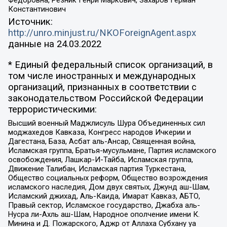
Константинович
Источник:
http://unro.minjust.ru/NKOForeignAgent.aspx
данные на
24.03.2022
* Единый федеральный список организаций, в
том числе иностранных и международных
организаций, признанных в соответствии с
законодательством Российской Федерации
террористическими:
Высший военный Маджлисуль Шура Объединенных сил
моджахедов Кавказа, Конгресс народов Ичкерии и
Дагестана, База, Асбат аль-Ансар, Священная война,
Исламская группа, Братья-мусульмане, Партия исламского
освобождения, Лашкар-И-Тайба, Исламская группа,
Движение Талибан, Исламская партия Туркестана,
Общество социальных реформ, Общество возрождения
исламского наследия, Дом двух святых, Джунд аш-Шам,
Исламский джихад, Аль-Каида, Имарат Кавказ, АБТО,
Правый сектор, Исламское государство, Джабха аль-
Нусра ли-Ахль аш-Шам, Народное ополчение имени К.
Минина и Д. Пожарского, Аджр от Аллаха Субхану уа