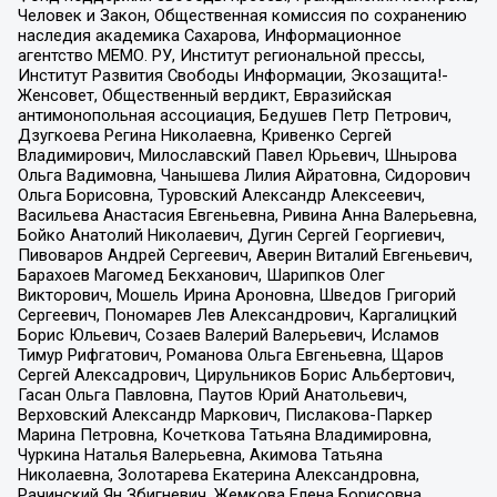
Человек и Закон, Общественная комиссия по сохранению
наследия академика Сахарова, Информационное
агентство МЕМО. РУ, Институт региональной прессы,
Институт Развития Свободы Информации, Экозащита!-
Женсовет, Общественный вердикт, Евразийская
антимонопольная ассоциация, Бедушев Петр Петрович,
Дзугкоева Регина Николаевна, Кривенко Сергей
Владимирович, Милославский Павел Юрьевич, Шнырова
Ольга Вадимовна, Чанышева Лилия Айратовна, Сидорович
Ольга Борисовна, Туровский Александр Алексеевич,
Васильева Анастасия Евгеньевна, Ривина Анна Валерьевна,
Бойко Анатолий Николаевич, Дугин Сергей Георгиевич,
Пивоваров Андрей Сергеевич, Аверин Виталий Евгеньевич,
Барахоев Магомед Бекханович, Шарипков Олег
Викторович, Мошель Ирина Ароновна, Шведов Григорий
Сергеевич, Пономарев Лев Александрович, Каргалицкий
Борис Юльевич, Созаев Валерий Валерьевич, Исламов
Тимур Рифгатович, Романова Ольга Евгеньевна, Щаров
Сергей Алексадрович, Цирульников Борис Альбертович,
Гасан Ольга Павловна, Паутов Юрий Анатольевич,
Верховский Александр Маркович, Пислакова-Паркер
Марина Петровна, Кочеткова Татьяна Владимировна,
Чуркина Наталья Валерьевна, Акимова Татьяна
Николаевна, Золотарева Екатерина Александровна,
Рачинский Ян Збигневич, Жемкова Елена Борисовна,