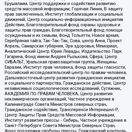
Ерушалаим, Центр поддержки и содействия развитию
средств массовой информации, Горячая Линия, В защиту
прав заключенных, Институт глобализации и социальных
движений, Центр социально-информационных инициатив
Действие, Благотворительный фонд охраны здоровья и
защиты прав граждан, Благотворительный фонд помощи
осужденным и их семьям, Фонд Тольятти, Новое время,
Серебряная тайга, Так-Так-Так, Сова, центр Анна, Проект
Апрель, Самарская губерния, Эра здоровья, Мемориал,
Аналитический Центр Юрия Левады, Издательство Парк
Гагарина, Фонд имени Андрея Рылькова, Сфера, Центр
СИБАЛЬТ, Уральская правозащитная группа, Женщины
Евразии, Институт прав человека, Фонд защиты гласности,
Российский исследовательский центр по правам человека,
Дальневосточный центр развития гражданских инициатив
и социального партнерства, Гражданское действие, Центр
независимых социологических исследований, Сутяжник,
АКАДЕМИЯ ПО ПРАВАМ ЧЕЛОВЕКА, Центр развития
некоммерческих организаций, Частное учреждение в
Калининграде Совета Министров северных стран,
Гражданское содействие, Трансперенси Интернешнл-Р,
Центр Защиты Прав Средств Массовой Информации,
Институт развития прессы - Сибирь, Частное учреждение в
Санкт-Петербурге Совета Министров Северных Стран,
Фонд поддержки свободы прессы, Гражданский контроль,