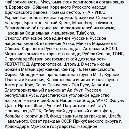
Файзрахманисты, Мусульманская религиозная организация
п. Боровский, Община Коренного Русского народа
Щелковского района, Правый сектор, УНА - УНСО,
Украинская повстанческая армия, Тризуб им. Степана
Бандеры, Братство, Белый Крест, Misanthropic division,
Религиозное объединение последователей инглиизма,
Народная Социальная Инициатива, TulaSkins,
Этнополитическое объединение Русские, Русское
национальное объединение Атака, Мечеть Мирмамеда,
Община Коренного Русского народа г. Астрахани, ВОЛЯ,
Меджлис крымскотатарского народа, Рубеж Севера, ТОЙС,
О противодействии экстремистской деятельности,
РЕВТАТПОД, Артподготовка, Штольц, В честь иконы
Божией Матери Державная, Сектор 16, Независимость,
Фирма, Молодежная правозащитная группа МПГ, Курсом
Правды и Единения, Каракольская инициативная группа,
Автоград Крю, Союз Славянских Сил Руси, Алля-Аят,
Благотворительный пансионат Ак Умут, Русская
республика Русь, Арестантское уголовное единство,
Башкорт, Нация и свобода, Нация и свобода, W.H.С., Фалунь
Дафа, Иртыш Ultras, Русский Патриотический клуб-
Новокузнецк/РПК, Сибирский державный союз, Фонд
борьбы с коррупцией, Фонд защиты прав граждан, Штабы
Навального, Совет граждан СССР Прикубанского округа г.
Краснодара, Мужское государство, Народное