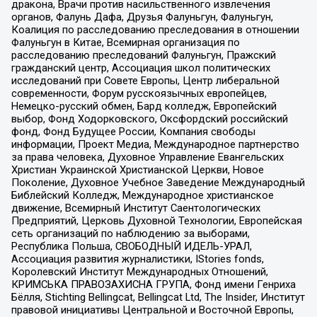
дракона, Врачи против насильственного извлечения
органов, Фалунь Дафа, Друзья Фалуньгун, Фалуньгун,
Коалиция по расследованию преследования в отношении
Фалуньгун в Китае, Всемирная организация по
расследованию преследований Фалуньгун, Пражский
гражданский центр, Ассоциация школ политических
исследований при Совете Европы, Центр либеральной
современности, Форум русскоязычных европейцев,
Немецко-русский обмен, Бард колледж, Европейский
выбор, Фонд Ходорковского, Оксфордский российский
фонд, Фонд Будущее России, Компания свободы
информации, Проект Медиа, Международное партнерство
за права человека, Духовное Управление Евангельских
Христиан Украинской Христианской Церкви, Новое
Поколение, Духовное Учебное Заведение Международный
Библейский Колледж, Международное христианское
движение, Всемирный Институт Саентологических
Предприятий, Церковь Духовной Технологии, Европейская
сеть организаций по наблюдению за выборами,
Республика Польша, СВОБОДНЫЙ ИДЕЛЬ-УРАЛ,
Ассоциация развития журналистики, IStories fonds,
Королевский Институт Международных Отношений,
КРИМСЬКА ПРАВОЗАХИСНА ГРУПА, Фонд имени Генриха
Бёлля, Stichting Bellingcat, Bellingcat Ltd, The Insider, Институт
правовой инициативы Центральной и Восточной Европы,