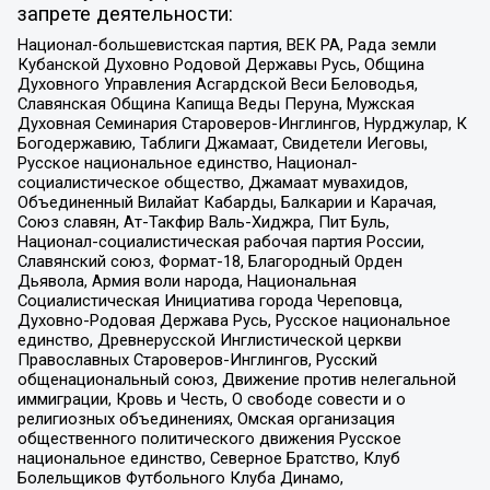
запрете деятельности:
Национал-большевистская партия, ВЕК РА, Рада земли
Кубанской Духовно Родовой Державы Русь, Община
Духовного Управления Асгардской Веси Беловодья,
Славянская Община Капища Веды Перуна, Мужская
Духовная Семинария Староверов-Инглингов, Нурджулар, К
Богодержавию, Таблиги Джамаат, Свидетели Иеговы,
Русское национальное единство, Национал-
социалистическое общество, Джамаат мувахидов,
Объединенный Вилайат Кабарды, Балкарии и Карачая,
Союз славян, Ат-Такфир Валь-Хиджра, Пит Буль,
Национал-социалистическая рабочая партия России,
Славянский союз, Формат-18, Благородный Орден
Дьявола, Армия воли народа, Национальная
Социалистическая Инициатива города Череповца,
Духовно-Родовая Держава Русь, Русское национальное
единство, Древнерусской Инглистической церкви
Православных Староверов-Инглингов, Русский
общенациональный союз, Движение против нелегальной
иммиграции, Кровь и Честь, О свободе совести и о
религиозных объединениях, Омская организация
общественного политического движения Русское
национальное единство, Северное Братство, Клуб
Болельщиков Футбольного Клуба Динамо,