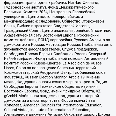
федерация транспортных рабочих, ИстЧам Финланд,
Гудзоновский институт, Фонд Демократического
Развития, Комитет-2024, Центрально-Европейский
университет, Центр восточноевропейских и
международных исследований, Общество Сторожевой
башни, Библии и трактатов Свидетелей Иеговы,
Гражданский Совет, Центр анализа европейской политики,
Академическая сеть Восточная Европа, Российский
комитет действия, РЭНД корпорейшн, Русская Америка за
демократию в России, Настоящая Россия, Глобальная сеть
журналистов-расследователей, Служба поддержки,
Свободная Россия Берлин, Свободная Россия Северный
Рейн-Вестфалия, Фонд глобальной помощи, Антивоенный
комитет России, Russie-Libertes, La Asocicion de Rusos
Libres, Союз за возвращение Северных территорий,
Крымскотатарский Ресурсный Центр, Глобальный союз
IndustriALL, Russian Election Monitor, Article 19, Мнение
медиа, Федерация анархического черного креста, Радио
Свободная Европа, Германское общество изучения
Восточной Европы, Фонд имени Фридриха Эберта, XZ
gGmbH, Мобильная академия поддержки гендерной
демократии и миротворчества, Форум имени Льва
Копелева, American Councils for International Education,
Cultural Vistas, Institute of International Education,
Антивоенное движение Антальи, Открытый диалог, Школа