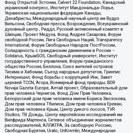
Фонд Открытой Эстонии, Calvert 22 Foundation, Канадский
украинский конгресс, Институт Макдональда-Лорье,
Украинская национальная федерация Канады,
Декабристы, Международный научный центр им Вудро
Вильсона, Свободная пресса, Возрождение, Всеукраинский
духовный центр , Риддл, Русский антивоенный комитет в
Швеции, Проект Медуза, Фонд Андрея Сахарова, Форум
свободной России, Лига Свободных Наций, Transparеncy
International, Форум Свободных Народов ПостРоссии,
Солидарность с гражданским движением в России –
Solidarus, КрымSOS, Свободный университет, Институт
государственного управления, Форум гражданского
общества Россия, Беллона, Союз жителей островов
Тисима и Хабомаи, Съезд народных депутатов, Гринпис
Интернешнл, Фонд борьбы с коррупцией Инк, Завет
церквей TCCN, Агора, Всемирный фонд природы, BDR
Novaja Gazeta-Europe, Алтай проект, Образовательный дом
прав человека Чернигов, Фонд Дом Прав Человека,
Белорусский дом прав человека имени Бориса Звозскова,
Дом прав человека Тбилиси, Дом прав человека Ереван,
Дом прав человека Крым, Центр дикого лосося, TVR
Studios, ТВ Дождь, Центр европейских исследований им
Вилфрида Мартенса, Сетевое объединение журналистов
расследователей, АЛЛАТРА, За свободную Россию,
Свободная Бурятия, Uralic, UnKremlin, Международная