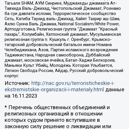
Тагьаля SHAM, АУМ Синрике, Муджахеды джамаата Ат-
Тавхида Валь-Джихад, Чистопольский Джамаат, Рохнамо
ба суи давлати исломи, Террористическое сообщество
Сеть, Катиба Таухид валь-Джихад, Хайят Тахрир аш-Шам,
Ахлю Сунна Валь Джамаа, National Socialism/White Power,
Артподготовка, Религиозная группа “Джамаат “Красный
пахарь”, Колумбайн, Хатлонский джамаат, Мусульманская
религиозная группа п. Кушкуль г. Оренбург, Крымско-
татарский добровольческий батальон имени Номана
Челебиджихана, Азов, Партия исламского возрождения
Таджикистана, Народная самооборона, Дуббайский
джамаат, московская ячейка, Батал-Хаджи Белхороев,
Маньяки Культ Убийц, Молодёжь Которая Улыбается,
Легион Свобода России, Айдар, Русский добровольческий
корпус
Источник:
http://nac.gov.ru/terroristicheskie-i-
ekstremistskie-organizacii-i-materialy.html
данные
на
16.11.2023
* Перечень общественных объединений и
религиозных организаций в отношении
которых судом принято вступившее в
законную силу решение о ликвидации или