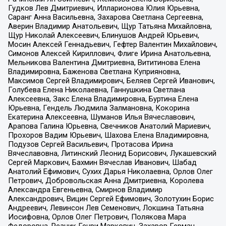
Гудков Лев Дмитриевич, Илларионова Юлия Юрьевна,
Саранг Анна Васильевна, Захарова Светлана Сергеевна,
Аверин Владимир Анатольевич, Щур Татьяна Михайловна,
Щур Николай Алексеевич, Блинушов Андрей Юрьевич,
Мосин Алексей Геннадьевич, Гефтер Валентин Михайлович,
Симонов Алексей Кириллович, Флиге Ирина Анатольевна,
Мельникова Валентина Дмитриевна, Вититинова Елена
Владимировна, Баженова Светлана Куприяновна,
Максимов Сергей Владимирович, Беляев Сергей Иванович,
Голубева Елена Николаевна, Ганнушкина Светлана
Алексеевна, Закс Елена Владимировна, Буртина Елена
Юрьевна, Гендель Людмила Залмановна, Кокорина
Екатерина Алексеевна, Шуманов Илья Вячеславович,
Арапова Галина Юрьевна, Свечников Анатолий Мариевич,
Прохоров Вадим Юрьевич, Шахова Елена Владимировна,
Подузов Сергей Васильевич, Протасова Ирина
Вячеславовна, Литинский Леонид Борисович, Лукашевский
Сергей Маркович, Бахмин Вячеслав Иванович, Шабад
Анатолий Ефимович, Сухих Дарья Николаевна, Орлов Олег
Петрович, Добровольская Анна Дмитриевна, Королева
Александра Евгеньевна, Смирнов Владимир
Александрович, Вицин Сергей Ефимович, Золотухин Борис
Андреевич, Левинсон Лев Семенович, Локшина Татьяна
Иосифовна, Орлов Олег Петрович, Полякова Мара
Федоровна, Резник Генри Маркович, Захаров Герман