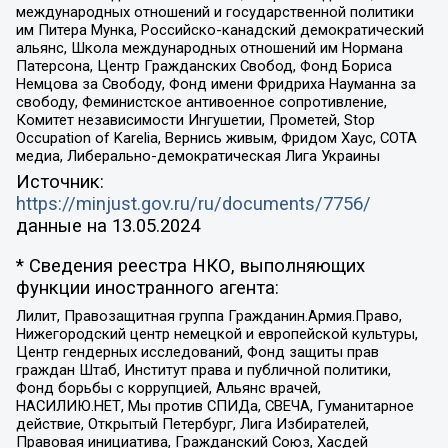
международных отношений и государственной политики
им Питера Мунка, Российско-канадский демократический
альянс, Школа международных отношений им Нормана
Патерсона, Центр Гражданских Свобод, Фонд Бориса
Немцова за Свободу, Фонд имени Фридриха Науманна за
свободу, Феминистское антивоенное сопротивление,
Комитет независимости Ингушетии, Прометей, Stop
Occupation of Karelia, Вернись живым, Фридом Хаус, СОТА
медиа, Либерально-демократическая Лига Украины
Источник:
https://minjust.gov.ru/ru/documents/7756/
данные на
13.05.2024
* Сведения реестра НКО, выполняющих
функции иностранного агента:
Лилит, Правозащитная группа Гражданин.Армия.Право,
Нижегородский центр немецкой и европейской культуры,
Центр гендерных исследований, Фонд защиты прав
граждан Штаб, Институт права и публичной политики,
Фонд борьбы с коррупцией, Альянс врачей,
НАСИЛИЮ.НЕТ, Мы против СПИДа, СВЕЧА, Гуманитарное
действие, Открытый Петербург, Лига Избирателей,
Правовая инициатива, Гражданский Союз, Хасдей