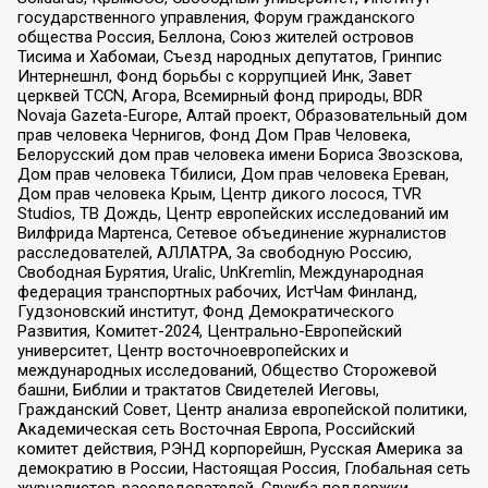
государственного управления, Форум гражданского
общества Россия, Беллона, Союз жителей островов
Тисима и Хабомаи, Съезд народных депутатов, Гринпис
Интернешнл, Фонд борьбы с коррупцией Инк, Завет
церквей TCCN, Агора, Всемирный фонд природы, BDR
Novaja Gazeta-Europe, Алтай проект, Образовательный дом
прав человека Чернигов, Фонд Дом Прав Человека,
Белорусский дом прав человека имени Бориса Звозскова,
Дом прав человека Тбилиси, Дом прав человека Ереван,
Дом прав человека Крым, Центр дикого лосося, TVR
Studios, ТВ Дождь, Центр европейских исследований им
Вилфрида Мартенса, Сетевое объединение журналистов
расследователей, АЛЛАТРА, За свободную Россию,
Свободная Бурятия, Uralic, UnKremlin, Международная
федерация транспортных рабочих, ИстЧам Финланд,
Гудзоновский институт, Фонд Демократического
Развития, Комитет-2024, Центрально-Европейский
университет, Центр восточноевропейских и
международных исследований, Общество Сторожевой
башни, Библии и трактатов Свидетелей Иеговы,
Гражданский Совет, Центр анализа европейской политики,
Академическая сеть Восточная Европа, Российский
комитет действия, РЭНД корпорейшн, Русская Америка за
демократию в России, Настоящая Россия, Глобальная сеть