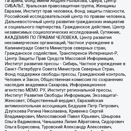
Гагарина, Фонд имени Андрея Рылькова, Сфера, Центр
СИБАЛЬТ, Уральская правозащитная группа, Женщины
Евразии, Институт прав человека, Фонд защиты гласности,
Российский исследовательский центр по правам человека,
Дальневосточный центр развития гражданских инициатив
и социального партнерства, Гражданское действие, Центр
независимых социологических исследований, Сутяжник,
АКАДЕМИЯ ПО ПРАВАМ ЧЕЛОВЕКА, Центр развития
некоммерческих организаций, Частное учреждение в
Калининграде Совета Министров северных стран,
Гражданское содействие, Трансперенси Интернешнл-Р,
Центр Защиты Прав Средств Массовой Информации,
Институт развития прессы - Сибирь, Частное учреждение в
Санкт-Петербурге Совета Министров Северных Стран,
Фонд поддержки свободы прессы, Гражданский контроль,
Человек и Закон, Общественная комиссия по сохранению
наследия академика Сахарова, Информационное
агентство МЕМО. РУ, Институт региональной прессы,
Институт Развития Свободы Информации, Экозащита!-
Женсовет, Общественный вердикт, Евразийская
антимонопольная ассоциация, Бедушев Петр Петрович,
Дзугкоева Регина Николаевна, Кривенко Сергей
Владимирович, Милославский Павел Юрьевич, Шнырова
Ольга Вадимовна, Чанышева Лилия Айратовна, Сидорович
Ольга Борисовна, Туровский Александр Алексеевич,