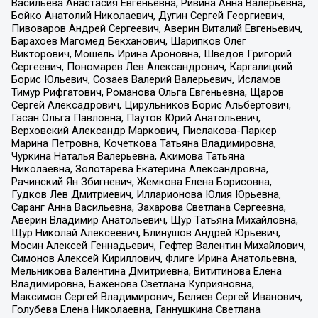
Васильева Анастасия Евгеньевна, Ривина Анна Валерьевна,
Бойко Анатолий Николаевич, Дугин Сергей Георгиевич,
Пивоваров Андрей Сергеевич, Аверин Виталий Евгеньевич,
Барахоев Магомед Бекханович, Шарипков Олег
Викторович, Мошель Ирина Ароновна, Шведов Григорий
Сергеевич, Пономарев Лев Александрович, Каргалицкий
Борис Юльевич, Созаев Валерий Валерьевич, Исламов
Тимур Рифгатович, Романова Ольга Евгеньевна, Щаров
Сергей Алексадрович, Цирульников Борис Альбертович,
Гасан Ольга Павловна, Паутов Юрий Анатольевич,
Верховский Александр Маркович, Пислакова-Паркер
Марина Петровна, Кочеткова Татьяна Владимировна,
Чуркина Наталья Валерьевна, Акимова Татьяна
Николаевна, Золотарева Екатерина Александровна,
Рачинский Ян Збигневич, Жемкова Елена Борисовна,
Гудков Лев Дмитриевич, Илларионова Юлия Юрьевна,
Саранг Анна Васильевна, Захарова Светлана Сергеевна,
Аверин Владимир Анатольевич, Щур Татьяна Михайловна,
Щур Николай Алексеевич, Блинушов Андрей Юрьевич,
Мосин Алексей Геннадьевич, Гефтер Валентин Михайлович,
Симонов Алексей Кириллович, Флиге Ирина Анатольевна,
Мельникова Валентина Дмитриевна, Вититинова Елена
Владимировна, Баженова Светлана Куприяновна,
Максимов Сергей Владимирович, Беляев Сергей Иванович,
Голубева Елена Николаевна, Ганнушкина Светлана