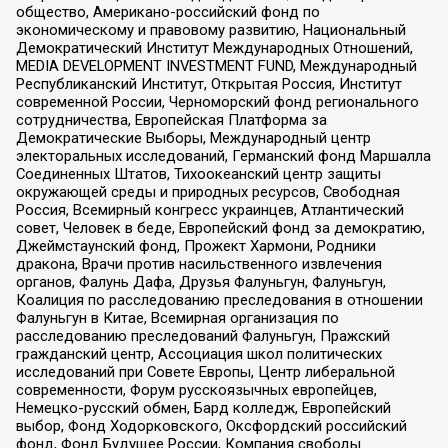
общество, Американо-российский фонд по
экономическому и правовому развитию, Национальный
Демократический Институт Международных Отношений,
MEDIA DEVELOPMENT INVESTMENT FUND, Международный
Республиканский Институт, Открытая Россия, Институт
современной России, Черноморский фонд регионального
сотрудничества, Европейская Платформа за
Демократические Выборы, Международный центр
электоральных исследований, Германский фонд Маршалла
Соединенных Штатов, Тихоокеанский центр защиты
окружающей среды и природных ресурсов, Свободная
Россия, Всемирный конгресс украинцев, Атлантический
совет, Человек в беде, Европейский фонд за демократию,
Джеймстаунский фонд, Прожект Хармони, Родники
дракона, Врачи против насильственного извлечения
органов, Фалунь Дафа, Друзья Фалуньгун, Фалуньгун,
Коалиция по расследованию преследования в отношении
Фалуньгун в Китае, Всемирная организация по
расследованию преследований Фалуньгун, Пражский
гражданский центр, Ассоциация школ политических
исследований при Совете Европы, Центр либеральной
современности, Форум русскоязычных европейцев,
Немецко-русский обмен, Бард колледж, Европейский
выбор, Фонд Ходорковского, Оксфордский российский
фонд, Фонд Будущее России, Компания свободы