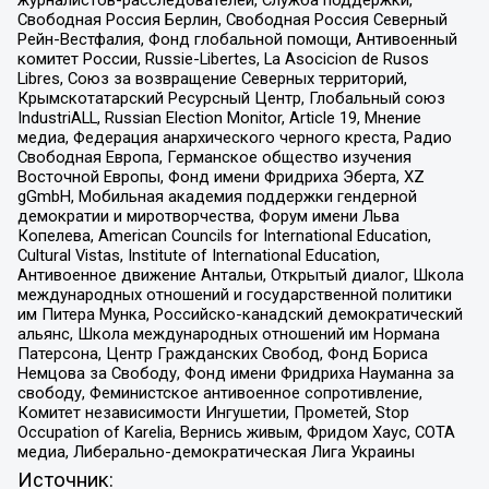
журналистов-расследователей, Служба поддержки,
Свободная Россия Берлин, Свободная Россия Северный
Рейн-Вестфалия, Фонд глобальной помощи, Антивоенный
комитет России, Russie-Libertes, La Asocicion de Rusos
Libres, Союз за возвращение Северных территорий,
Крымскотатарский Ресурсный Центр, Глобальный союз
IndustriALL, Russian Election Monitor, Article 19, Мнение
медиа, Федерация анархического черного креста, Радио
Свободная Европа, Германское общество изучения
Восточной Европы, Фонд имени Фридриха Эберта, XZ
gGmbH, Мобильная академия поддержки гендерной
демократии и миротворчества, Форум имени Льва
Копелева, American Councils for International Education,
Cultural Vistas, Institute of International Education,
Антивоенное движение Антальи, Открытый диалог, Школа
международных отношений и государственной политики
им Питера Мунка, Российско-канадский демократический
альянс, Школа международных отношений им Нормана
Патерсона, Центр Гражданских Свобод, Фонд Бориса
Немцова за Свободу, Фонд имени Фридриха Науманна за
свободу, Феминистское антивоенное сопротивление,
Комитет независимости Ингушетии, Прометей, Stop
Occupation of Karelia, Вернись живым, Фридом Хаус, СОТА
медиа, Либерально-демократическая Лига Украины
Источник: