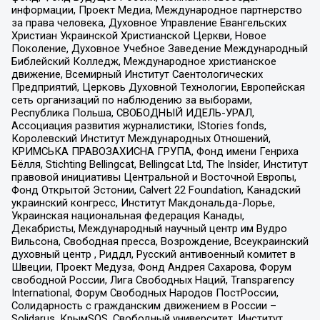
информации, Проект Медиа, Международное партнерство
за права человека, Духовное Управление Евангельских
Христиан Украинской Христианской Церкви, Новое
Поколение, Духовное Учебное Заведение Международный
Библейский Колледж, Международное христианское
движение, Всемирный Институт Саентологических
Предприятий, Церковь Духовной Технологии, Европейская
сеть организаций по наблюдению за выборами,
Республика Польша, СВОБОДНЫЙ ИДЕЛЬ-УРАЛ,
Ассоциация развития журналистики, IStories fonds,
Королевский Институт Международных Отношений,
КРИМСЬКА ПРАВОЗАХИСНА ГРУПА, Фонд имени Генриха
Бёлля, Stichting Bellingcat, Bellingcat Ltd, The Insider, Институт
правовой инициативы Центральной и Восточной Европы,
Фонд Открытой Эстонии, Calvert 22 Foundation, Канадский
украинский конгресс, Институт Макдональда-Лорье,
Украинская национальная федерация Канады,
Декабристы, Международный научный центр им Вудро
Вильсона, Свободная пресса, Возрождение, Всеукраинский
духовный центр , Риддл, Русский антивоенный комитет в
Швеции, Проект Медуза, Фонд Андрея Сахарова, Форум
свободной России, Лига Свободных Наций, Transparеncy
International, Форум Свободных Народов ПостРоссии,
Солидарность с гражданским движением в России –
Solidarus, КрымSOS, Свободный университет, Институт