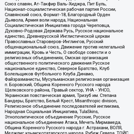
Союз славян, Ат-Такфир Валь-Хиджра, Пит Буль,
Национал-социалистическая рабочая партия России,
Славянский союз, Формат-18, Благородный Орден
Дьявола, Армия воли народа, Национальная
Социалистическая Инициатива города Череповца,
Духовно-Родовая Держава Русь, Русское национальное
единство, Древнерусской Инглистической церкви
Православных Староверов-Инглингов, Русский
общенациональный союз, Движение против нелегальной
иммиграции, Кровь и Честь, О свободе совести и о
религиозных объединениях, Омская организация
общественного политического движения Русское
национальное единство, Северное Братство, Клуб
Болельщиков Футбольного Клуба Динамо,
Файзрахманисты, Мусульманская религиозная организация
п. Боровский, Община Коренного Русского народа
Щелковского района, Правый сектор, УНА - УНСО,
Украинская повстанческая армия, Тризуб им. Степана
Бандеры, Братство, Белый Крест, Misanthropic division,
Религиозное объединение последователей инглиизма,
Народная Социальная Инициатива, TulaSkins,
Этнополитическое объединение Русские, Русское
национальное объединение Атака, Мечеть Мирмамеда,
Община Коренного Русского народа г. Астрахани, ВОЛЯ,
Меджлис крымскотатарского народа, Рубеж Севера, ТОЙС,