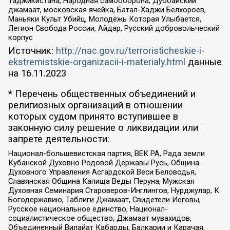
Таджикистана, Народная самооборона, Дуббайский
джамаат, московская ячейка, Батал-Хаджи Белхороев,
Маньяки Культ Убийц, Молодёжь Которая Улыбается,
Легион Свобода России, Айдар, Русский добровольческий
корпус
Источник:
http://nac.gov.ru/terroristicheskie-i-
ekstremistskie-organizacii-i-materialy.html
данные
на
16.11.2023
* Перечень общественных объединений и
религиозных организаций в отношении
которых судом принято вступившее в
законную силу решение о ликвидации или
запрете деятельности:
Национал-большевистская партия, ВЕК РА, Рада земли
Кубанской Духовно Родовой Державы Русь, Община
Духовного Управления Асгардской Веси Беловодья,
Славянская Община Капища Веды Перуна, Мужская
Духовная Семинария Староверов-Инглингов, Нурджулар, К
Богодержавию, Таблиги Джамаат, Свидетели Иеговы,
Русское национальное единство, Национал-
социалистическое общество, Джамаат мувахидов,
Объединенный Вилайат Кабарды, Балкарии и Карачая,