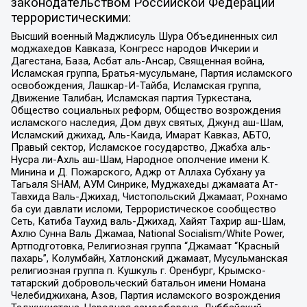
законодательством Российской Федерации
террористическими:
Высший военный Маджлисуль Шура Объединенных сил
моджахедов Кавказа, Конгресс народов Ичкерии и
Дагестана, База, Асбат аль-Ансар, Священная война,
Исламская группа, Братья-мусульмане, Партия исламского
освобождения, Лашкар-И-Тайба, Исламская группа,
Движение Талибан, Исламская партия Туркестана,
Общество социальных реформ, Общество возрождения
исламского наследия, Дом двух святых, Джунд аш-Шам,
Исламский джихад, Аль-Каида, Имарат Кавказ, АБТО,
Правый сектор, Исламское государство, Джабха аль-
Нусра ли-Ахль аш-Шам, Народное ополчение имени К.
Минина и Д. Пожарского, Аджр от Аллаха Субхану уа
Тагьаля SHAM, АУМ Синрике, Муджахеды джамаата Ат-
Тавхида Валь-Джихад, Чистопольский Джамаат, Рохнамо
ба суи давлати исломи, Террористическое сообщество
Сеть, Катиба Таухид валь-Джихад, Хайят Тахрир аш-Шам,
Ахлю Сунна Валь Джамаа, National Socialism/White Power,
Артподготовка, Религиозная группа “Джамаат “Красный
пахарь”, Колумбайн, Хатлонский джамаат, Мусульманская
религиозная группа п. Кушкуль г. Оренбург, Крымско-
татарский добровольческий батальон имени Номана
Челебиджихана, Азов, Партия исламского возрождения