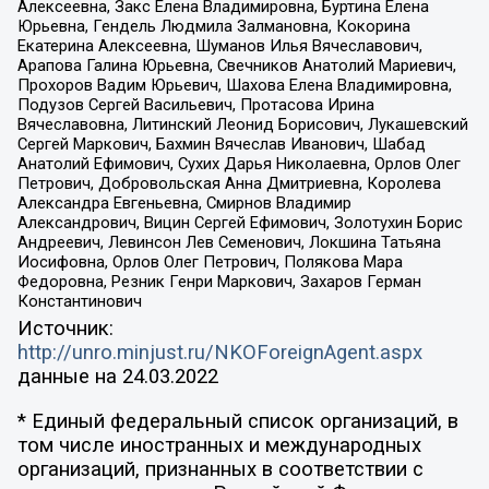
Алексеевна, Закс Елена Владимировна, Буртина Елена
Юрьевна, Гендель Людмила Залмановна, Кокорина
Екатерина Алексеевна, Шуманов Илья Вячеславович,
Арапова Галина Юрьевна, Свечников Анатолий Мариевич,
Прохоров Вадим Юрьевич, Шахова Елена Владимировна,
Подузов Сергей Васильевич, Протасова Ирина
Вячеславовна, Литинский Леонид Борисович, Лукашевский
Сергей Маркович, Бахмин Вячеслав Иванович, Шабад
Анатолий Ефимович, Сухих Дарья Николаевна, Орлов Олег
Петрович, Добровольская Анна Дмитриевна, Королева
Александра Евгеньевна, Смирнов Владимир
Александрович, Вицин Сергей Ефимович, Золотухин Борис
Андреевич, Левинсон Лев Семенович, Локшина Татьяна
Иосифовна, Орлов Олег Петрович, Полякова Мара
Федоровна, Резник Генри Маркович, Захаров Герман
Константинович
Источник:
http://unro.minjust.ru/NKOForeignAgent.aspx
данные на
24.03.2022
* Единый федеральный список организаций, в
том числе иностранных и международных
организаций, признанных в соответствии с