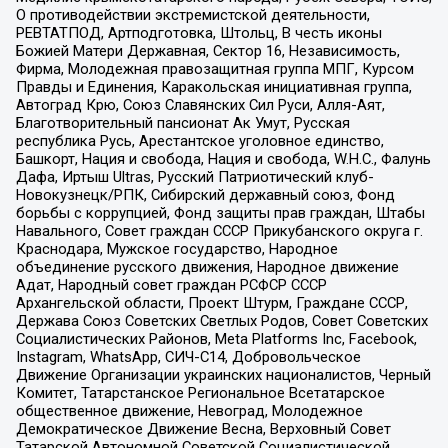
О противодействии экстремистской деятельности,
РЕВТАТПОД, Артподготовка, Штольц, В честь иконы
Божией Матери Державная, Сектор 16, Независимость,
Фирма, Молодежная правозащитная группа МПГ, Курсом
Правды и Единения, Каракольская инициативная группа,
Автоград Крю, Союз Славянских Сил Руси, Алля-Аят,
Благотворительный пансионат Ак Умут, Русская
республика Русь, Арестантское уголовное единство,
Башкорт, Нация и свобода, Нация и свобода, W.H.С., Фалунь
Дафа, Иртыш Ultras, Русский Патриотический клуб-
Новокузнецк/РПК, Сибирский державный союз, Фонд
борьбы с коррупцией, Фонд защиты прав граждан, Штабы
Навального, Совет граждан СССР Прикубанского округа г.
Краснодара, Мужское государство, Народное
объединение русского движения, Народное движение
Адат, Народный совет граждан РСФСР СССР
Архангельской области, Проект Штурм, Граждане СССР,
Держава Союз Советских Светлых Родов, Совет Советских
Социалистических Районов, Meta Platforms Inc, Facebook,
Instagram, WhatsApp, СИЧ-С14, Добровольческое
Движение Организации украинских националистов, Черный
Комитет, Татарстанское Региональное Всетатарское
общественное движение, Невоград, Молодежное
Демократическое Движение Весна, Верховный Совет
Татарской Автономной Советской Социалистической