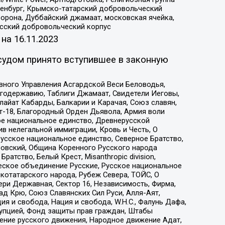
Оренбург, Крымско-татарский добровольческий
орона, Дуббайский джамаат, московская ячейка,
усский добровольческий корпус
 на
16.11.2023
судом принято вступившее в законную
вного Управления Асгардской Веси Беловодья,
годержавию, Таблиги Джамаат, Свидетели Иеговы,
айат Кабарды, Балкарии и Карачая, Союз славян,
т-18, Благородный Орден Дьявола, Армия воли
ое национальное единство, Древнерусской
 нелегальной иммиграции, Кровь и Честь, О
усское национальное единство, Северное Братство,
ровский, Община Коренного Русского народа
атство, Белый Крест, Misanthropic division,
еское объединение Русские, Русское национальное
котатарского народа, Рубеж Севера, ТОЙС, О
ри Державная, Сектор 16, Независимость, Фирма,
д Крю, Союз Славянских Сил Руси, Алля-Аят,
я и свобода, Нация и свобода, W.H.С., Фалунь Дафа,
рупцией, Фонд защиты прав граждан, Штабы
ение русского движения, Народное движение Адат,