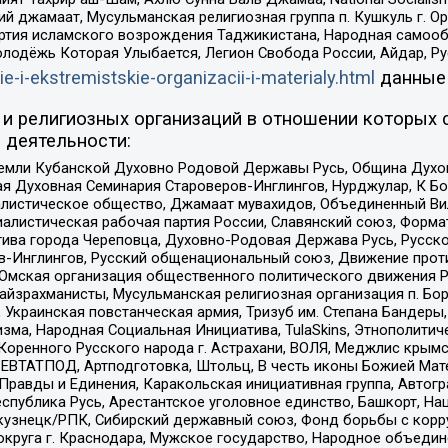
ий джамаат, Мусульманская религиозная группа п. Кушкуль г. 
ртия исламского возрождения Таджикистана, Народная самооб
олодёжь Которая Улыбается, Легион Свобода России, Айдар, Р
ie-i-ekstremistskie-organizacii-i-materialy.html
данные
и религиозных организаций в отношении которых 
 деятельности:
земли Кубанской Духовно Родовой Державы Русь, Община Духо
 Духовная Семинария Староверов-Инглингов, Нурджулар, К Бо
листическое общество, Джамаат мувахидов, Объединенный Вил
иалистическая рабочая партия России, Славянский союз, Форма
ива города Череповца, Духовно-Родовая Держава Русь, Русск
-Инглингов, Русский общенациональный союз, Движение против
 Омская организация общественного политического движения Р
йзрахманисты, Мусульманская религиозная организация п. Бо
краинская повстанческая армия, Тризуб им. Степана Бандеры, Бр
зма, Народная Социальная Инициатива, TulaSkins, Этнополитич
оренного Русского народа г. Астрахани, ВОЛЯ, Меджлис крымс
РЕВТАТПОД, Артподготовка, Штольц, В честь иконы Божией Мате
равды и Единения, Каракольская инициативная группа, Автогра
спублика Русь, Арестантское уголовное единство, Башкорт, Наци
окузнецк/РПК, Сибирский державный союз, Фонд борьбы с кор
округа г. Краснодара, Мужское государство, Народное объедин