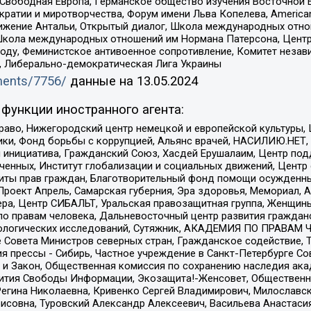
 Свободная Европа, Германское общество изучения Восточной 
и и миротворчества, Форум имени Льва Копелева, American Counci
ое движение Антальи, Открытый диалог, Школа международных отн
Школа международных отношений им Нормана Патерсона, Центр
ду, Феминистское антивоенное сопротивление, Комитет независ
а, Либерально-демократическая Лига Украины
uments/7756/
данные на
13.05.2024
функции иностранного агента:
раво, Нижегородский центр немецкой и европейской культуры,
тики, Фонд борьбы с коррупцией, Альянс врачей, НАСИЛИЮ.НЕТ,
я инициатива, Гражданский Союз, Хасдей Ерушалаим, Центр по
юченных, Институт глобализации и социальных движений, Цент
ты прав граждан, Благотворительный фонд помощи осужденным
а, Проект Апрель, Самарская губерния, Эра здоровья, Мемориал
ера, Центр СИБАЛЬТ, Уральская правозащитная группа, Женщины
по правам человека, Дальневосточный центр развития гражданс
ологических исследований, Сутяжник, АКАДЕМИЯ ПО ПРАВАМ Ч
е Совета Министров северных стран, Гражданское содействие,
я прессы - Сибирь, Частное учреждение в Санкт-Петербурге С
 и Закон, Общественная комиссия по сохранению наследия ак
звития Свободы Информации, Экозащита!-Женсовет, Общественн
Регина Николаевна, Кривенко Сергей Владимирович, Милославс
совна, Туровский Александр Алексеевич, Васильева Анастасия