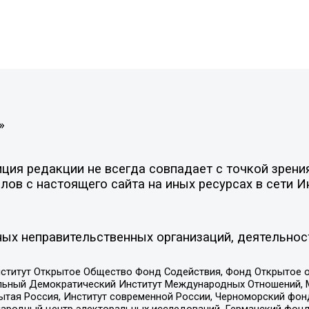
»
ия редакции не всегда совпадает с точкой зрения
ов с настоящего сайта на иных ресурсах в сети И
ых неправительственных организаций, деятельнос
ститут Открытое Общество Фонд Содействия, Фонд Открытое 
альный Демократический Институт Международных Отношений,
тая Россия, Институт современной России, Черноморский фонд
родный центр электоральных исследований, Германский фонд