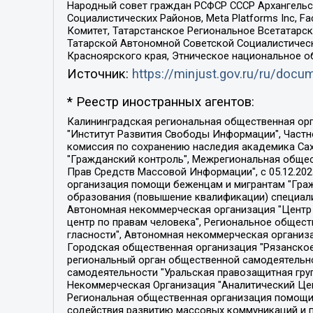
Народный совет граждан РСФСР СССР Архангельск
Социалистических Районов, Meta Platforms Inc, 
Комитет, Татарстанское Региональное Всетатар
Татарской Автономной Советской Социалистическ
Красноярского края, Этническое национальное о
Источник:
https://minjust.gov.ru/ru/doc
* Реестр иностранных агентов:
Калининградская региональная общественная организация "Экозащита!-Женсовет", Фонд содействия защите прав и свобод граждан "Общественный вердикт", Фонд "Институт Развития Свободы Информации", Частное учреждение "Информационное агентство МЕМО. РУ", Региональная общественная организация "Общественная комиссия по сохранению наследия академика Сахарова", Фонд поддержки свободы прессы, Санкт-Петербургская общественная правозащитная организация "Гражданский контроль", Межрегиональная общественная организация "Информационно-просветительский центр "Мемориал", Региональный Фонд "Центр Защиты Прав Средств Массовой Информации", с 05.12.2023 Фонд "Центр Защиты Прав Средств массовой информации", Региональная общественная благотворительная организация помощи беженцам и мигрантам "Гражданское содействие", Негосударственное образовательное учреждение дополнительного профессионального образования (повышение квалификации) специалистов "АКАДЕМИЯ ПО ПРАВАМ ЧЕЛОВЕКА", Свердловская региональная общественная организация "Сутяжник", Автономная некоммерческая организация "Центр независимых социологических исследований", Союз общественных объединений "Российский исследовательский центр по правам человека", Региональное общественное учреждение научно-информационный центр "МЕМОРИАЛ", Некоммерческая организация "Фонд защиты гласности", Автономная некоммерческая организация "Институт прав человека", Городская общественная организация "Екатеринбургское общество "МЕМОРИАЛ", Городская общественная организация "Рязанское историко-просветительское и правозащитное общество "Мемориал" (Рязанский Мемориал), Челябинский региональный орган общественной самодеятельности – женское общественное объединение "Женщины Евразии", Челябинский региональный орган общественной самодеятельности "Уральская правозащитная группа", Фонд содействия защите здоровья и социальной справедливости имени Андрея Рылькова, Автономная Некоммерческая Организация "Аналитический Центр Юрия Левады", Автономная некоммерческая организация социальной поддержки населения "Проект Апрель", Региональная общественная организация помощи женщинам и детям, находящимся в кризисной ситуации "Информационно-методический центр "Анна", Фонд содействия развитию массовых коммуникаций и правовому просвещению "Так-так-Так", Фонд содействия устойчивому развитию "Серебряная тайга", Свердловский региональный общественный фонд социальных проектов "Новое время", "Idel.Реалии", Кавказ.Реалии, Крым.Реалии, Телеканал Настоящее Время, Татаро-башкирская служба Радио Свобода (Azatliq Radiosi), Радио Свободная Европа/Радио Свобода (PCE/PC), "Сибирь.Реалии", "Фактограф", Благотворительный фонд помощи осужденным и их семьям, Автономная некоммерческая организация "Институт глобализации и социальных движений", Фонд "В защиту прав заключенных", Частное учреждение "Центр поддержки и содействия развитию средств массовой информации", Пензенский региональный общественный благотворительный фонд "Гражданский союз", "Север.Реалии", Некоммерческая организация Фонд "Правовая инициатива", 