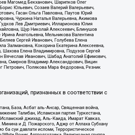
хоев Магомед Бекханович, Шарипков Олег
Борис Юльевич, Созаев Валерий Валерьевич,
тович, Гасан Ольга Павловна, Паутов Юрий
ровна, Чуркина Наталья Валерьевна, Акимова
 Гудков Лев Дмитриевич, Илларионова Юлия
ихайловна, Щур Николай Алексеевич, Блинушов
е Ирина Анатольевна, Мельникова Валентина
Беляев Сергей Иванович, Голубева Елена
ила Залмановна, Кокорина Екатерина Алексеевна,
, Шахова Елена Владимировна, Подузов Сергей
ин Вячеслав Иванович, Шабад Анатолий Ефимович,
вна, Смирнов Владимир Александрович, Вицин
ег Петрович, Полякова Мара Федоровна, Резник
ганизаций, признанных в соответствии с
на, База, Асбат аль-Ансар, Священная война,
ижение Талибан, Исламская партия Туркестана,
Исламский джихад, Аль-Каида, Имарат Кавказ,
 Минина и Д. Пожарского, Аджр от Аллаха Субхану
о ба суи давлати исломи, Террористическое
/White Power, Артподготовка, Религиозная группа