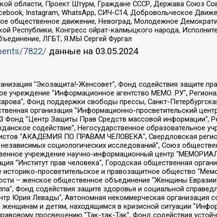
ой области, Проект Штурм, Граждане СССР, Держава Союз Сов
Facebook, Instagram, WhatsApp, СИЧ-С14, Добровольческое Движ
ское общественное движение, Невоград, Молодежное Демократ
ой Республики, Конгресс ойрат-калмыцкого народа, Исполнит
бъединение, ЛГБТ, Я.МЫ Сергей Фургал
uments/7822/
данные на
03.05.2024
Общество с ограниченной ответственностью "Радио Свободная Европа/Радио Свобода", Чешское информационное агентство "MEDIUM-ORIENT", Красноярская региональная общественная организация "Мы против СПИДа", Камалягин Денис Николаевич, Маркелов Сергей Евгеньевич, Пономарев Лев Александрович, Савицкая Людмила Алексеевна, Автономная некоммерческая организация "Центр по работе с проблемой насилия "НАСИЛИЮ.НЕТ", Межрегиональный профессиональный союз работников здравоохранения "Альянс врачей", Юридическое лицо, зарегистрированное в Латвийской Республике, SIA "Medusa Project" (регистрационный номер 40103797863, дата регистрации 10.06.2014), Некоммерческая организация "Фонд по борьбе с коррупцией", Автономная некоммерческая организация "Институт права и публичной политики", Баданин Роман Сергеевич, Гликин Максим Александрович, Железнова Мария Михайловна, Лукьянова Юлия Сергеевна, Маетная Елизавета Витальевна, Маняхин Петр Борисович, Чуракова Ольга Владимировна, Ярош Юлия Петровна, Юридическое лицо "The Insider SIA", зарегистрированное в Риге, Латвийская Республика (дата регистрации 26.06.2015), являющееся администратором доменного имени интернет-издания "The Insider SIA", https://theins.ru, Постернак Алексей Евгеньевич, Рубин Михаил Аркадьевич, Анин Роман Александрович, Юридическое лицо Istories fonds, зарегистрированное в Латвийской Республике (регистрационный номер 50008295751, дата регистрации 24.02.2020), Великовский Дмитрий Александрович, Долинина Ирина Николаевна, Мароховская Алеся Алексеевна, Шлейнов Роман Юрьевич, Шмагун Олеся Валентиновна, Общество с ограниченной ответственностью "Альтаир 2021", Общество с ограниченной ответственностью "Вега 2021", Общество с ограниченной ответственностью "Главный редактор 2021", Общество с ограниченной ответственностью "Ромашки монолит", Важенков Артем Валерьевич, Ивановская областная общественная организация "Центр гендерных исследований", Гурман Юрий Альбертович, Медиапроект "ОВД-Инфо", Егоров Владимир Владимирович, Жилинский Владимир Александрович, Общество с ограниченной ответственностью "ЗП", Иванова София Юрьевна, Карезина Инна Павловна, Кильтау Екатерина Викторовна, Петров Алексей Викторович, Пискунов Сергей Евгеньевич, Смирнов Сергей Сергеевич, Тихонов Михаил Сергеевич, Общество с ограниченной ответственностью "ЖУРНАЛИСТ-ИНОСТРАННЫЙ АГЕНТ", Арапова Галина Юрьевна, Вольтская Татьяна Анатольевна, Американская компания "Mason G.E.S. Anonymous Foundation" (США), являющаяся владельцем интернет-издания https://mnews.world/, Компания "Stichting Bellingcat", зарегистрированная в Нидерландах (дата регистрации 11.07.2018), Захаров Андрей Вячеславович, Клепиковская Екатерина Дмитриевна, Общество с ограниченной ответственностью "МЕМО", Перл Роман Александрович, Симонов Евгений Алексеевич, Соловьева Елена Анатольевна, Сотников Даниил Владимирович, Сурначева Елизавета Дмитриевна, Автономная некоммерческая организация по защите прав человека и информированию населения "Якутия – Наше Мнение", Общество с ограниченной ответственностью "Москоу диджитал медиа", с 26.01.2023 Общество с ограниченной ответственностью "Чайка Белые сады", Ветошкина Валерия Валерьевна, Заговора Максим Александрович, Межрегиональное общественное движение "Российская ЛГБТ - сеть", Оленичев Максим Владимирович, Павлов Иван Юрьевич, Скворцова Елена Сергеевна, Общество с ограниченной ответственностью "Как бы инагент", Кочетков Игорь Викторович, Общество с ограниченной ответственностью "Честные выборы", Еланчик Олег Александрович, Общество с ограниченной ответственностью "Нобелевский призыв", Гималова Регина Эмилевна, Григорьев Андрей Валерьевич, Григорьева Алина Александровна, Ассоциация по содействию защите прав призывников, альтернативнослужащих и военнослужащих "Правозащитная группа "Гражданин.Армия.Право", Хисамова Регина Фаритовна, Автономная некоммерческая организация по реализа