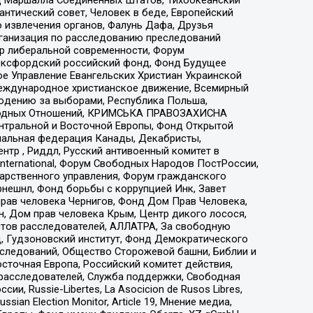
нтический совет, Человек в беде, Европейский
 извлечения органов, Фалунь Дафа, Друзья
рганизация по расследованию преследований
тр либеральной современности, Форум
 Оксфордский российский фонд, Фонд Будущее
е Управление Евангельских Христиан Украинской
еждународное христианское движение, Всемирный
людению за выборами, Республика Польша,
народных Отношений, КРИМСЬКА ПРАВОЗАХИСНА
ы Центральной и Восточной Европы, Фонд Открытой
иональная федерация Канады, Декабристы,
тр , Риддл, Русский антивоенный комитет в
nternational, Форум Свободных Народов ПостРоссии,
дарственного управления, Форум гражданского
рнешнл, Фонд борьбы с коррупцией Инк, Завет
прав человека Чернигов, Фонд Дом Прав Человека,
н, Дом прав человека Крым, Центр дикого лосося,
стов расследователей, АЛЛАТРА, За свободную
д, Гудзоновский институт, Фонд Демократического
сследований, Общество Сторожевой башни, Библии и
сточная Европа, Российский комитет действия,
-расследователей, Служба поддержки, Свободная
 Russie-Libertes, La Asocicion de Rusos Libres,
an Election Monitor, Article 19, Мнение медиа,