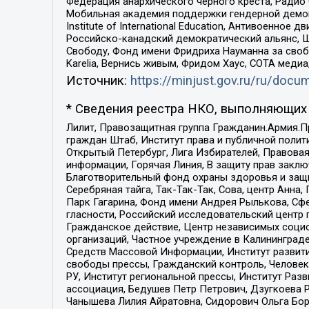
Федерация анархического черного креста, Радио
Мобильная академия поддержки гендерной демократи
Institute of International Education, Антивоенн
Российско-канадский демократический альянс, 
Свободу, Фонд имени Фридриха Науманна за свобо
Karelia, Вернись живым, Фридом Хаус, СОТА меди
Источник:
https://minjust.gov.ru/ru/doc
* Сведения реестра НКО, выполняющих 
Лилит, Правозащитная группа Гражданин.Армия.П
граждан Штаб, Институт права и публичной поли
Открытый Петербург, Лига Избирателей, Правова
информации, Горячая Линия, В защиту прав закл
Благотворительный фонд охраны здоровья и защи
Серебряная тайга, Так-Так-Так, Сова, центр Анн
Парк Гагарина, Фонд имени Андрея Рылькова, Сф
гласности, Российский исследовательский центр 
Гражданское действие, Центр независимых соци
организаций, Частное учреждение в Калининград
Средств Массовой Информации, Институт развити
свободы прессы, Гражданский контроль, Человек
РУ, Институт региональной прессы, Институт Ра
ассоциация, Бедушев Петр Петрович, Дзугкоева 
Чанышева Лилия Айратовна, Сидорович Ольга Бори