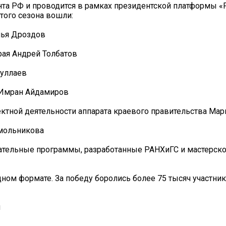
нта РФ и проводится в рамках президентской платформы «
того сезона вошли:
лья Дроздов
рая Андрей Толбатов
дуллаев
а Имран Айдамиров
ектной деятельности аппарата краевого правительства Ма
Смольникова
вательные программы, разработанные РАНХиГС и мастерск
ном формате. За победу боролись более 75 тысяч участник
я