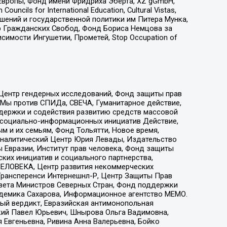
Европы, Фонд имени Фридриха Эберта, XZ gGmbH,
ls for International Education, Cultural Vistas,
ошений и государственной политики им Питера Мунка,
 Гражданских Свобод, Фонд Бориса Немцова за
имости Ингушетии, Прометей, Stop Occupation of
 Центр гендерных исследований, Фонд защиты прав
 Мы против СПИДа, СВЕЧА, Гуманитарное действие,
ддержки и содействия развитию средств массовой
р социально-информационных инициатив Действие,
 и их семьям, Фонд Тольятти, Новое время,
, Аналитический Центр Юрия Левады, Издательство
 Евразии, Институт прав человека, Фонд защиты
ких инициатив и социального партнерства,
ЕЛОВЕКА, Центр развития некоммерческих
 Трансперенси Интернешнл-Р, Центр Защиты Прав
овета Министров Северных Стран, Фонд поддержки
адемика Сахарова, Информационное агентство МЕМО.
ый вердикт, Евразийская антимонопольная
кий Павел Юрьевич, Шнырова Ольга Вадимовна,
 Евгеньевна, Ривина Анна Валерьевна, Бойко