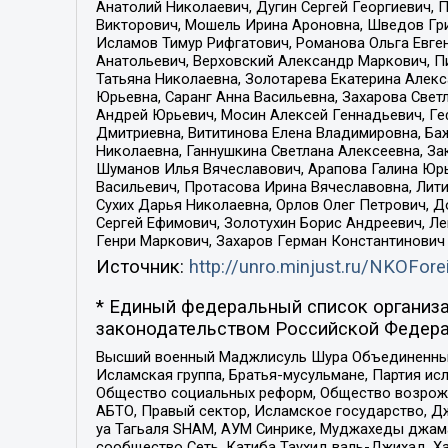
Анатолий Николаевич, Дугин Сергей Георгиевич, 
Викторович, Мошель Ирина Ароновна, Шведов Гри
Исламов Тимур Рифгатович, Романова Ольга Евге
Анатольевич, Верховский Александр Маркович, П
Татьяна Николаевна, Золотарева Екатерина Алек
Юрьевна, Саранг Анна Васильевна, Захарова Свет
Андрей Юрьевич, Мосин Алексей Геннадьевич, Ге
Дмитриевна, Вититинова Елена Владимировна, Ба
Николаевна, Ганнушкина Светлана Алексеевна, За
Шуманов Илья Вячеславович, Арапова Галина Юрь
Васильевич, Протасова Ирина Вячеславовна, Лит
Сухих Дарья Николаевна, Орлов Олег Петрович, 
Сергей Ефимович, Золотухин Борис Андреевич, Л
Генри Маркович, Захаров Герман Константинович
Источник:
http://unro.minjust.ru/NKOFore
* Единый федеральный список организа
законодательством Российской Федера
Высший военный Маджлисуль Шура Объединенных с
Исламская группа, Братья-мусульмане, Партия ис
Общество социальных реформ, Общество возрожд
АБТО, Правый сектор, Исламское государство, Д
уа Тагьаля SHAM, АУМ Синрике, Муджахеды джама
сообщество Сеть, Катиба Таухид валь-Джихад, Хай