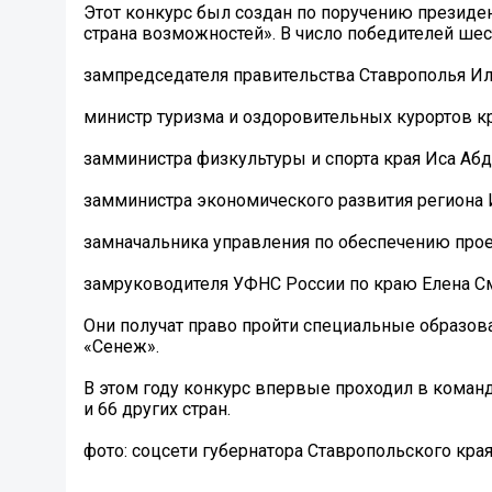
Этот конкурс был создан по поручению президе
страна возможностей». В число победителей шес
️зампредседателя правительства Ставрополья И
️министр туризма и оздоровительных курортов к
️замминистра физкультуры и спорта края Иса Аб
️замминистра экономического развития регион
️замначальника управления по обеспечению про
️замруководителя УФНС России по краю Елена 
Они получат право пройти специальные образо
«Сенеж».
В этом году конкурс впервые проходил в команд
и 66 других стран.
фото: соцсети губернатора Ставропольского кра