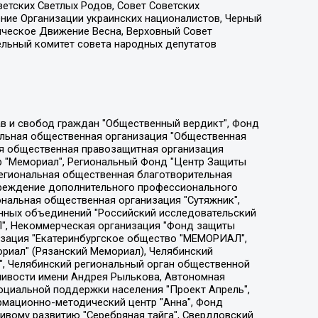
етских Светлых Родов, Совет Советских
ение Организации украинских националистов, Черный
ическое Движение Весна, Верховный Совет
ельный комитет совета народных депутатов
ции социально-правовых программ "Лилит", Дальневосточное общественное движение "Маяк", Санкт-Петербургская ЛГБТ-инициативная группа "Выход", Инициативная группа ЛГБТ+ "Реверс", Алексеев Андрей Викторович, Бекбулатова Таисия Львовна, Беляев Иван Михайлович, Владыкина Елена Сергеевна, Гельман Марат Александрович, Никульшина Вероника Юрьевна, Толоконникова Надежда Андреевна, Шендерович Виктор Анатольевич, Общество с ограниченной ответственностью "Данное сообщение", Общество с ограниченной ответственностью Издательский дом "Новая глава", Айнбиндер Александра Александровна, Московский комьюнити-центр для ЛГБТ+инициатив, Благотворительный фонд развития филантропии, Deutsche Welle (Германия, Kurt-Schumacher-Strasse 3, 53113 Bonn), Борзунова Мария Михайловна, Воробьев Виктор Викторович, Голубева Анна Львовна, Константинова Алла Михайловна, Малкова Ирина Владимировна, Мурадов Мурад Абдулгалимович, Осетинская Елизавета Николаевна, Понасенков Евгений Николаевич, Ганапольский Матвей Юрьевич, Киселев Евгений Алексеевич, Борухович Ирина Григорьевна, Дремин Иван Тимофеевич, Дубровский Дмитрий Викторович, Красноярская региональная общественная организация поддержки и развития альтернативных образовательных технологий и межкультурных коммуникаций "ИНТЕРРА", Маяковская Екатерина Алексеевна, Фейгин Марк Захарович, Филимонов Андрей Викторович, Дзугкоева Регина Николаевна, Доброхотов Роман Александрович, Дудь Юрий Александрович, Елкин Сергей Владимирович, Кругликов Кирилл Игоревич, Сабунаева Мария Леонидовна, Семенов Алексей Владимирович, Шаинян Карен Багратович, Шульман Екатерина Михайловна, Асафьев Артур Валерьевич, Вахштайн Виктор Семенович, Венедиктов Алексей Алексеевич, Лушникова Екатерина Евгеньевна, Волков Леонид Михайлович, Невзоров Александр Глебович, Пархоменко Сергей Борисович, Сироткин Ярослав Николаевич, Кара-Мурза Владимир Владимирович, Баранова Наталья Владимировна, Гозман Леонид Яковлевич, Кагарлицкий Борис Юльевич, Климарев Михаил Валерьевич, Милов Владимир Станиславович, Автономная некоммерческая организация Краснодарский центр современного искусства "Типография", Моргенштерн Алишер Тагирович, Соболь Любовь Эдуардовна, Общество с ограниченной ответственностью "ЛИЗА НОРМ", Каспаров Гарри Кимович, Ходорковский Михаил Борисович, Общество с ограниченной ответственностью "Апрельские тезисы", Данилович Ирина Брониславовна, Кашин Олег Владимирович, Петров Николай Владимирович, Пивоваров Алексей Владимирович, Соколов Михаил Владимирович, Цветкова Юлия Владимировна, Чичваркин Евгений Александрович, Комитет против пыток/Команда против пыток, Общество с ограниченной ответственностью "Первый научный", Общество с ограниченной ответственностью "Вертолет и ко", Белоцерковская Вероника Борисовна, Кац Максим Евгеньевич, Лазарева Татьяна Юрьевна, Шаведдинов Руслан Табризович, Яшин Илья Валерьевич, Общество с ограниченной ответственностью "Иноагент ААВ", Алешковский Дмитрий Петрович, Альбац Евгения Марковна, Быков Дмитрий Львович, Галямина Юлия Евгеньевна, Лойко Сергей Леонидович, Мартынов Кирилл Константинович, Медведев Сергей Александрович, Крашенинников Федор Геннадиевич, Гордеева Катерина Вл