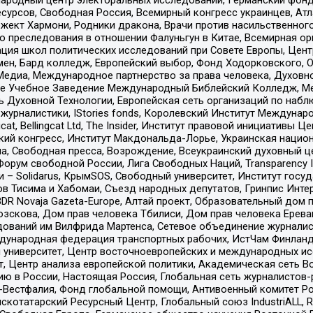
рсов, Свободная Россия, Всемирный конгресс украинцев, Атла
ект Хармони, Родники дракона, Врачи против насильственного
ию преследования в отношении Фалуньгун в Китае, Всемирная о
ация школ политических исследований при Совете Европы, Цен
мен, Бард колледж, Европейский выбор, Фонд Ходорковского,
едиа, Международное партнерство за права человека, Духовно
ое Учебное Заведение Международный Библейский Колледж, М
ь Духовной Технологии, Европейская сеть организаций по наб
урналистики, IStories fonds, Королевский Институт Между
gcat, Bellingcat Ltd, The Insider, Институт правовой инициатив
инский конгресс, Институт Макдональда-Лорье, Украинская нац
, Свободная пресса, Возрождение, Всеукраинский духовный цен
орум свободной России, Лига Свободных Наций, Transparеncy I
– Solidarus, КрымSOS, Свободный университет, Институт госу
в Тисима и Хабомаи, Съезд народных депутатов, Гринпис Инте
DR Novaja Gazeta-Europe, Алтай проект, Образовательный дом 
зскова, Дом прав человека Тбилиси, Дом прав человека Ерева
едований им Вилфрида Мартенса, Сетевое объединение журнали
Международная федерация транспортных рабочих, ИстЧам Финлан
й университет, Центр восточноевропейских и международных и
, Центр анализа европейской политики, Академическая сеть Во
ю в России, Настоящая Россия, Глобальная сеть журналистов
естфалия, Фонд глобальной помощи, Антивоенный комитет России,
татарский Ресурсный Центр, Глобальный союз IndustriALL, Russi