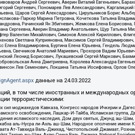
Пивоваров Андрей Сергеевич, Аверин Виталий Евгеньевич, Бара
горий Сергеевич, Пономарев Лев Александрович, Каргалицкий 
ньевна, Щаров Сергей Алексадрович, Цирульников Борис Альбер
ислакова-Паркер Марина Петровна, Кочеткова Татьяна Владими
сандровна, Рачинский Ян Збигневич, Жемкова Елена Борисовна,
лана Сергеевна, Аверин Владимир Анатольевич, Щур Татьяна М
фтер Валентин Михайлович, Симонов Алексей Кириллович, Флиг
женова Светлана Куприяновна, Максимов Сергей Владимирович, 
кс Елена Владимировна, Буртина Елена Юрьевна, Гендель Людм
евна, Свечников Анатолий Мариевич, Прохоров Вадим Юрьевич
инский Леонид Борисович, Лукашевский Сергей Маркович, Бахм
Добровольская Анна Дмитриевна, Королева Александра Евгенье
евинсон Лев Семенович, Локшина Татьяна Иосифовна, Орлов Ол
ignAgent.aspx
данные на
24.03.2022
ций, в том числе иностранных и международных ор
ции террористическими:
ил моджахедов Кавказа, Конгресс народов Ичкерии и Дагеста
ламского освобождения, Лашкар-И-Тайба, Исламская группа, Дв
ения исламского наследия, Дом двух святых, Джунд аш-Шам, 
жабха аль-Нусра ли-Ахль аш-Шам, Народное ополчение имени К.
ата Ат-Тавхида Валь-Джихад, Чистопольский Джамаат, Рохнам
ят Тахрир аш-Шам, Ахлю Сунна Валь Джамаа, National Socialism