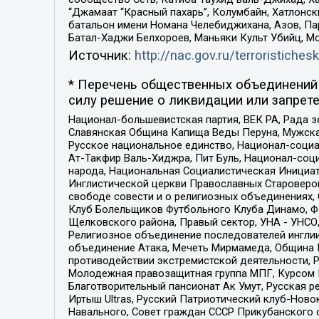
“Джамаат “Красный пахарь”, Колумбайн, Хатлонск
батальон имени Номана Челебиджихана, Азов, Па
Батал-Хаджи Белхороев, Маньяки Культ Убийц, М
Источник:
http://nac.gov.ru/terroristichesk
* Перечень общественных объединений 
силу решение о ликвидации или запрете
Национал-большевистская партия, ВЕК РА, Рада 
Славянская Община Капища Веды Перуна, Мужская
Русское национальное единство, Национал-социа
Ат-Такфир Валь-Хиджра, Пит Буль, Национал-соц
народа, Национальная Социалистическая Инициат
Инглистической церкви Православных Староверов
свободе совести и о религиозных объединениях,
Клуб Болельщиков Футбольного Клуба Динамо, Фа
Щелковского района, Правый сектор, УНА - УНСО, У
Религиозное объединение последователей инглии
объединение Атака, Мечеть Мирмамеда, Община К
противодействии экстремистской деятельности, 
Молодежная правозащитная группа МПГ, Курсом П
Благотворительный пансионат Ак Умут, Русская ре
Иртыш Ultras, Русский Патриотический клуб-Нов
Навального, Совет граждан СССР Прикубанского 