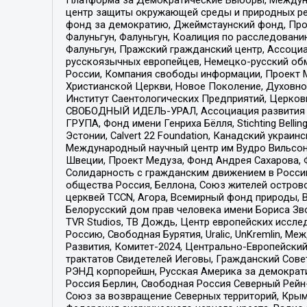
центр защиты окружающей среды и природных ресу
фонд за демократию, Джеймстаунский фонд, Прож
Фалуньгун, Фалуньгун, Коалиция по расследован
Фалуньгун, Пражский гражданский центр, Ассоци
русскоязычных европейцев, Немецко-русский об
России, Компания свободы информации, Проект М
Христианской Церкви, Новое Поколение, Духовн
Институт Саентологических Предприятий, Церков
СВОБОДНЫЙ ИДЕЛЬ-УРАЛ, Ассоциация развития ж
ГРУПА, Фонд имени Генриха Бёлля, Stichting Bellin
Эстонии, Calvert 22 Foundation, Канадский укра
Международный научный центр им Вудро Вильсона
Швеции, Проект Медуза, Фонд Андрея Сахарова, Ф
Солидарность с гражданским движением в России 
общества Россия, Беллона, Союз жителей острово
церквей TCCN, Агора, Всемирный фонд природы, B
Белорусский дом прав человека имени Бориса Зво
TVR Studios, ТВ Дождь, Центр европейских иссл
Россию, Свободная Бурятия, Uralic, UnKremlin, 
Развития, Комитет-2024, Центрально-Европейски
трактатов Свидетелей Иеговы, Гражданский Совет
РЭНД корпорейшн, Русская Америка за демократи
Россия Берлин, Свободная Россия Северный Рейн-В
Союз за возвращение Северных территорий, Крымско