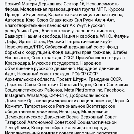
Божией Матери Державная, Сектор 16, Независимость,
Фирма, Молодежная правозащитная группа МПГ, Курсом
Правды и Единения, Каракольская инициативная группа,
Автоград Крю, Союз Славянских Сил Руси, Алля-Аят,
Благотворительный пансионат Ак Умут, Русская
республика Русь, Арестантское уголовное единство,
Башкорт, Нация и свобода, Нация и свобода, W.H.С., Фалунь
Дафа, Иртыш Ultras, Русский Патриотический клуб-
Новокузнецк/РПК, Сибирский державный союз, Фонд
борьбы с коррупцией, Фонд защиты прав граждан, Штабы
Навального, Совет граждан СССР Прикубанского округа г.
Краснодара, Мужское государство, Народное
объединение русского движения, Народное движение
Адат, Народный совет граждан РСФСР СССР
Архангельской области, Проект Штурм, Граждане СССР,
Держава Союз Советских Светлых Родов, Совет Советских
Социалистических Районов, Meta Platforms Inc, Facebook,
Instagram, WhatsApp, СИЧ-С14, Добровольческое
Движение Организации украинских националистов, Черный
Комитет, Татарстанское Региональное Всетатарское
общественное движение, Невоград, Молодежное
Демократическое Движение Весна, Верховный Совет
Татарской Автономной Советской Социалистической
Республики, Конгресс ойрат-калмыцкого народа,
Исполнительный комитет совета народных депутатов