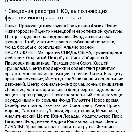
* Сведения реестра НКО, выполняющих
функции иностранного агента:
Лилит, Правозащитная группа Гражданин.Армия.Право,
Нижегородский центр немецкой и европейской культуры,
Центр гендерных исследований, Фонд защиты прав
граждан Штаб, Институт права и публичной политики,
Фонд борьбы с коррупцией, Альянс врачей,
НАСИЛИЮ.НЕТ, Мы против СПИДа, СВЕЧА, Гуманитарное
действие, Открытый Петербург, Лига Избирателей,
Правовая инициатива, Гражданский Союз, Хасдей
Ерушалаим, Центр поддержки и содействия развитию
средств массовой информации, Горячая Линия, В защиту
прав заключенных, Институт глобализации и социальных
движений, Центр социально-информационных инициатив
Действие, Благотворительный фонд охраны здоровья и
защиты прав граждан, Благотворительный фонд помощи
осужденным и их семьям, Фонд Тольятти, Новое время,
Серебряная тайга, Так-Так-Так, Сова, центр Анна, Проект
Апрель, Самарская губерния, Эра здоровья, Мемориал,
Аналитический Центр Юрия Левады, Издательство Парк
Гагарина, Фонд имени Андрея Рылькова, Сфера, Центр
СИБАЛЬТ, Уральская правозащитная группа, Женщины
Евразии, Институт прав человека, Фонд защиты гласности,