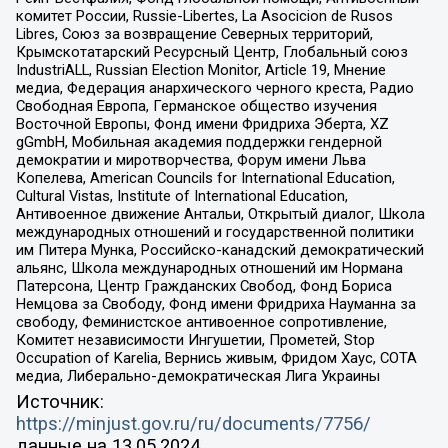
комитет России, Russie-Libertes, La Asocicion de Rusos
Libres, Союз за возвращение Северных территорий,
Крымскотатарский Ресурсный Центр, Глобальный союз
IndustriALL, Russian Election Monitor, Article 19, Мнение
медиа, Федерация анархического черного креста, Радио
Свободная Европа, Германское общество изучения
Восточной Европы, Фонд имени Фридриха Эберта, XZ
gGmbH, Мобильная академия поддержки гендерной
демократии и миротворчества, Форум имени Льва
Копелева, American Councils for International Education,
Cultural Vistas, Institute of International Education,
Антивоенное движение Антальи, Открытый диалог, Школа
международных отношений и государственной политики
им Питера Мунка, Российско-канадский демократический
альянс, Школа международных отношений им Нормана
Патерсона, Центр Гражданских Свобод, Фонд Бориса
Немцова за Свободу, Фонд имени Фридриха Науманна за
свободу, Феминистское антивоенное сопротивление,
Комитет независимости Ингушетии, Прометей, Stop
Occupation of Karelia, Вернись живым, Фридом Хаус, СОТА
медиа, Либерально-демократическая Лига Украины
Источник:
https://minjust.gov.ru/ru/documents/7756/
данные на
13.05.2024