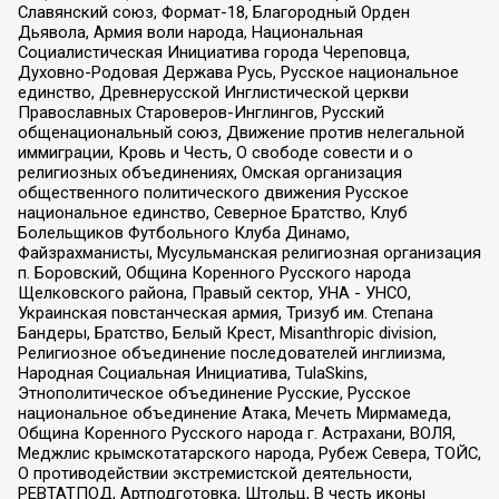
Славянский союз, Формат-18, Благородный Орден
Дьявола, Армия воли народа, Национальная
Социалистическая Инициатива города Череповца,
Духовно-Родовая Держава Русь, Русское национальное
единство, Древнерусской Инглистической церкви
Православных Староверов-Инглингов, Русский
общенациональный союз, Движение против нелегальной
иммиграции, Кровь и Честь, О свободе совести и о
религиозных объединениях, Омская организация
общественного политического движения Русское
национальное единство, Северное Братство, Клуб
Болельщиков Футбольного Клуба Динамо,
Файзрахманисты, Мусульманская религиозная организация
п. Боровский, Община Коренного Русского народа
Щелковского района, Правый сектор, УНА - УНСО,
Украинская повстанческая армия, Тризуб им. Степана
Бандеры, Братство, Белый Крест, Misanthropic division,
Религиозное объединение последователей инглиизма,
Народная Социальная Инициатива, TulaSkins,
Этнополитическое объединение Русские, Русское
национальное объединение Атака, Мечеть Мирмамеда,
Община Коренного Русского народа г. Астрахани, ВОЛЯ,
Меджлис крымскотатарского народа, Рубеж Севера, ТОЙС,
О противодействии экстремистской деятельности,
РЕВТАТПОД, Артподготовка, Штольц, В честь иконы