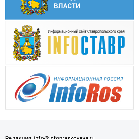
Редакция: info@infopraskoveya.ru