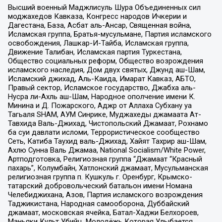
Высший военный Маджлисуль Шура Объединенных сил
моджахедов Кавказа, Конгресс народов Ичкерии и
Дагестана, База, Асбат аль-Ансар, Священная война,
Исламская группа, Братья-мусульмане, Партия исламского
освобождения, Лашкар-И-Тайба, Исламская группа,
Движение Талибан, Исламская партия Туркестана,
Общество социальных реформ, Общество возрождения
исламского наследия, Дом двух святых, Джунд аш-Шам,
Исламский джихад, Аль-Каида, Имарат Кавказ, АБТО,
Правый сектор, Исламское государство, Джабха аль-
Нусра ли-Ахль аш-Шам, Народное ополчение имени К.
Минина и Д. Пожарского, Аджр от Аллаха Субхану уа
Тагьаля SHAM, АУМ Синрике, Муджахеды джамаата Ат-
Тавхида Валь-Джихад, Чистопольский Джамаат, Рохнамо
ба суи давлати исломи, Террористическое сообщество
Сеть, Катиба Таухид валь-Джихад, Хайят Тахрир аш-Шам,
Ахлю Сунна Валь Джамаа, National Socialism/White Power,
Артподготовка, Религиозная группа “Джамаат “Красный
пахарь”, Колумбайн, Хатлонский джамаат, Мусульманская
религиозная группа п. Кушкуль г. Оренбург, Крымско-
татарский добровольческий батальон имени Номана
Челебиджихана, Азов, Партия исламского возрождения
Таджикистана, Народная самооборона, Дуббайский
джамаат, московская ячейка, Батал-Хаджи Белхороев,
Маньяки Культ Убийц, Молодёжь Которая Улыбается,