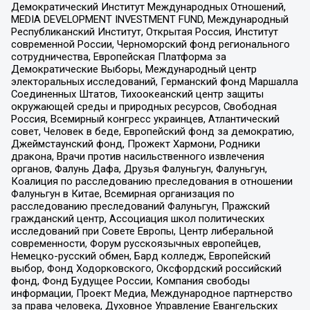
Демократический Институт Международных Отношений,
MEDIA DEVELOPMENT INVESTMENT FUND, Международный
Республиканский Институт, Открытая Россия, Институт
современной России, Черноморский фонд регионального
сотрудничества, Европейская Платформа за
Демократические Выборы, Международный центр
электоральных исследований, Германский фонд Маршалла
Соединенных Штатов, Тихоокеанский центр защиты
окружающей среды и природных ресурсов, Свободная
Россия, Всемирный конгресс украинцев, Атлантический
совет, Человек в беде, Европейский фонд за демократию,
Джеймстаунский фонд, Прожект Хармони, Родники
дракона, Врачи против насильственного извлечения
органов, Фалунь Дафа, Друзья Фалуньгун, Фалуньгун,
Коалиция по расследованию преследования в отношении
Фалуньгун в Китае, Всемирная организация по
расследованию преследований Фалуньгун, Пражский
гражданский центр, Ассоциация школ политических
исследований при Совете Европы, Центр либеральной
современности, Форум русскоязычных европейцев,
Немецко-русский обмен, Бард колледж, Европейский
выбор, Фонд Ходорковского, Оксфордский российский
фонд, Фонд Будущее России, Компания свободы
информации, Проект Медиа, Международное партнерство
за права человека, Духовное Управление Евангельских