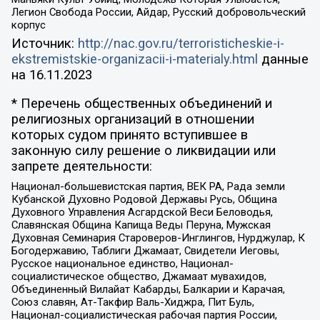
Легион Свобода России, Айдар, Русский добровольческий
корпус
Источник:
http://nac.gov.ru/terroristicheskie-i-
ekstremistskie-organizacii-i-materialy.html
данные
на
16.11.2023
* Перечень общественных объединений и
религиозных организаций в отношении
которых судом принято вступившее в
законную силу решение о ликвидации или
запрете деятельности:
Национал-большевистская партия, ВЕК РА, Рада земли
Кубанской Духовно Родовой Державы Русь, Община
Духовного Управления Асгардской Веси Беловодья,
Славянская Община Капища Веды Перуна, Мужская
Духовная Семинария Староверов-Инглингов, Нурджулар, К
Богодержавию, Таблиги Джамаат, Свидетели Иеговы,
Русское национальное единство, Национал-
социалистическое общество, Джамаат мувахидов,
Объединенный Вилайат Кабарды, Балкарии и Карачая,
Союз славян, Ат-Такфир Валь-Хиджра, Пит Буль,
Национал-социалистическая рабочая партия России,