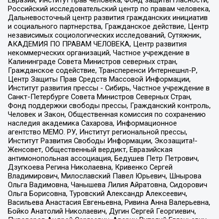
Российский исследовательский центр по правам человека,
Дальневосточный центр развития гражданских инициатив
и социального партнерства, Гражданское действие, Центр
независимых социологических исследований, Сутяжник,
АКАДЕМИЯ ПО ПРАВАМ ЧЕЛОВЕКА, Центр развития
некоммерческих организаций, Частное учреждение в
Калининграде Совета Министров северных стран,
Гражданское содействие, Трансперенси Интернешнл-Р,
Центр Защиты Прав Средств Массовой Информации,
Институт развития прессы - Сибирь, Частное учреждение в
Санкт-Петербурге Совета Министров Северных Стран,
Фонд поддержки свободы прессы, Гражданский контроль,
Человек и Закон, Общественная комиссия по сохранению
наследия академика Сахарова, Информационное
агентство МЕМО. РУ, Институт региональной прессы,
Институт Развития Свободы Информации, Экозащита!-
Женсовет, Общественный вердикт, Евразийская
антимонопольная ассоциация, Бедушев Петр Петрович,
Дзугкоева Регина Николаевна, Кривенко Сергей
Владимирович, Милославский Павел Юрьевич, Шнырова
Ольга Вадимовна, Чанышева Лилия Айратовна, Сидорович
Ольга Борисовна, Туровский Александр Алексеевич,
Васильева Анастасия Евгеньевна, Ривина Анна Валерьевна,
Бойко Анатолий Николаевич, Дугин Сергей Георгиевич,