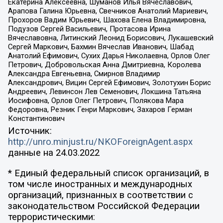
Екатерина Алексеевна, Шуманов Илья Вячеславович,
Арапова Галина Юрьевна, Свечников Анатолий Мариевич,
Прохоров Вадим Юрьевич, Шахова Елена Владимировна,
Подузов Сергей Васильевич, Протасова Ирина
Вячеславовна, Литинский Леонид Борисович, Лукашевский
Сергей Маркович, Бахмин Вячеслав Иванович, Шабад
Анатолий Ефимович, Сухих Дарья Николаевна, Орлов Олег
Петрович, Добровольская Анна Дмитриевна, Королева
Александра Евгеньевна, Смирнов Владимир
Александрович, Вицин Сергей Ефимович, Золотухин Борис
Андреевич, Левинсон Лев Семенович, Локшина Татьяна
Иосифовна, Орлов Олег Петрович, Полякова Мара
Федоровна, Резник Генри Маркович, Захаров Герман
Константинович
Источник:
http://unro.minjust.ru/NKOForeignAgent.aspx
данные на
24.03.2022
* Единый федеральный список организаций, в
том числе иностранных и международных
организаций, признанных в соответствии с
законодательством Российской Федерации
террористическими: