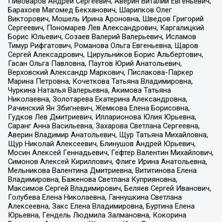
Пивоваров Андрей Сергеевич, Аверин Виталий Евгеньевич,
Барахоев Магомед Бекханович, Шарипков Олег
Викторович, Мошель Ирина Ароновна, Шведов Григорий
Сергеевич, Пономарев Лев Александрович, Каргалицкий
Борис Юльевич, Созаев Валерий Валерьевич, Исламов
Тимур Рифгатович, Романова Ольга Евгеньевна, Щаров
Сергей Алексадрович, Цирульников Борис Альбертович,
Гасан Ольга Павловна, Паутов Юрий Анатольевич,
Верховский Александр Маркович, Пислакова-Паркер
Марина Петровна, Кочеткова Татьяна Владимировна,
Чуркина Наталья Валерьевна, Акимова Татьяна
Николаевна, Золотарева Екатерина Александровна,
Рачинский Ян Збигневич, Жемкова Елена Борисовна,
Гудков Лев Дмитриевич, Илларионова Юлия Юрьевна,
Саранг Анна Васильевна, Захарова Светлана Сергеевна,
Аверин Владимир Анатольевич, Щур Татьяна Михайловна,
Щур Николай Алексеевич, Блинушов Андрей Юрьевич,
Мосин Алексей Геннадьевич, Гефтер Валентин Михайлович,
Симонов Алексей Кириллович, Флиге Ирина Анатольевна,
Мельникова Валентина Дмитриевна, Вититинова Елена
Владимировна, Баженова Светлана Куприяновна,
Максимов Сергей Владимирович, Беляев Сергей Иванович,
Голубева Елена Николаевна, Ганнушкина Светлана
Алексеевна, Закс Елена Владимировна, Буртина Елена
Юрьевна, Гендель Людмила Залмановна, Кокорина