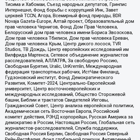
Тисима и Хабомаи, Съезд народных депутатов, Гринпис
Интернешнл, Фонд борьбы с коррупцией Инк, Завет
церквей TCCN, Агора, Всемирный фонд природы, BDR
Novaja Gazeta-Europe, Алтай проект, Образовательный дом
прав человека Чернигов, Фонд Дом Прав Человека,
Белорусский дом прав человека имени Бориса Звозскова,
Дом прав человека Тбилиси, Дом прав человека Ереван,
Дом прав человека Крым, Центр дикого лосося, TVR
Studios, ТВ Дождь, Центр европейских исследований им
Вилфрида Мартенса, Сетевое объединение журналистов
расследователей, АЛЛАТРА, За свободную Россию,
Свободная Бурятия, Uralic, UnKremlin, Международная
федерация транспортных рабочих, ИстЧам Финланд,
Гудзоновский институт, Фонд Демократического
Развития, Комитет-2024, Центрально-Европейский
университет, Центр восточноевропейских и
международных исследований, Общество Сторожевой
башни, Библии и трактатов Свидетелей Иеговы,
Гражданский Совет, Центр анализа европейской политики,
Академическая сеть Восточная Европа, Российский
комитет действия, РЭНД корпорейшн, Русская Америка за
демократию в России, Настоящая Россия, Глобальная сеть
журналистов-расследователей, Служба поддержки,
Свободная Россия Берлин, Свободная Россия Северный
Рейн-Вестфалия, Фонд глобальной помощи, Антивоенный