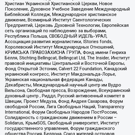
Христиан Украинской Христианской Церкви, Новое
Поколение, Духовное Учебное Заведение Международный
Библейский Колледж, Международное христианское
движение, Всемирный Институт Саентологических
Предприятий, Церковь Духовной Технологии, Европейская
сеть организаций по наблюдению за выборами,
Республика Польша, СВОБОДНЫЙ ИДЕЛЬ-УРАЛ,
Ассоциация развития журналистики, IStories fonds,
Королевский Институт Международных Отношений,
КРИМСЬКА ПРАВОЗАХИСНА ГРУПА, Фонд имени Генриха
Бёлля, Stichting Bellingcat, Bellingcat Ltd, The Insider, Институт
правовой инициативы Центральной и Восточной Европы,
Фонд Открытой Эстонии, Calvert 22 Foundation, Канадский
украинский конгресс, Институт Макдональда-Лорье,
Украинская национальная федерация Канады,
Декабристы, Международный научный центр им Вудро
Вильсона, Свободная пресса, Возрождение, Всеукраинский
духовный центр , Риддл, Русский антивоенный комитет в
Швеции, Проект Медуза, Фонд Андрея Сахарова, Форум
свободной России, Лига Свободных Наций, Transparеncy
International, Форум Свободных Народов ПостРоссии,
Солидарность с гражданским движением в России –
Solidarus, КрымSOS, Свободный университет, Институт
государственного управления, Форум гражданского
общества Россия, Беллона, Союз жителей островов