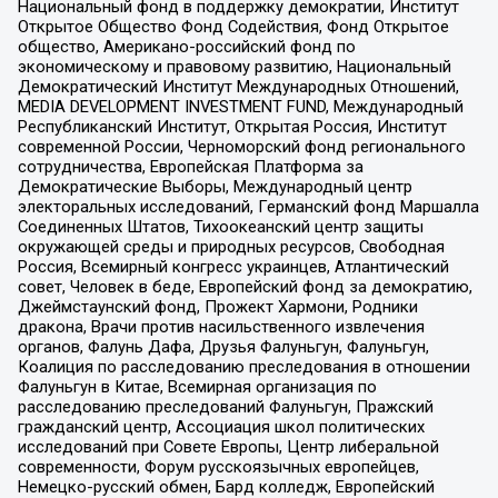
Национальный фонд в поддержку демократии, Институт
Открытое Общество Фонд Содействия, Фонд Открытое
общество, Американо-российский фонд по
экономическому и правовому развитию, Национальный
Демократический Институт Международных Отношений,
MEDIA DEVELOPMENT INVESTMENT FUND, Международный
Республиканский Институт, Открытая Россия, Институт
современной России, Черноморский фонд регионального
сотрудничества, Европейская Платформа за
Демократические Выборы, Международный центр
электоральных исследований, Германский фонд Маршалла
Соединенных Штатов, Тихоокеанский центр защиты
окружающей среды и природных ресурсов, Свободная
Россия, Всемирный конгресс украинцев, Атлантический
совет, Человек в беде, Европейский фонд за демократию,
Джеймстаунский фонд, Прожект Хармони, Родники
дракона, Врачи против насильственного извлечения
органов, Фалунь Дафа, Друзья Фалуньгун, Фалуньгун,
Коалиция по расследованию преследования в отношении
Фалуньгун в Китае, Всемирная организация по
расследованию преследований Фалуньгун, Пражский
гражданский центр, Ассоциация школ политических
исследований при Совете Европы, Центр либеральной
современности, Форум русскоязычных европейцев,
Немецко-русский обмен, Бард колледж, Европейский