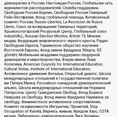
демократию в России, Настоящая Россия, Глобальная сеть
журналистов-расследователей, Служба поддержки,
Свободная Россия Берлин, Свободная Россия Северный
Рейн-Вестфалия, Фонд глобальной помощи, Антивоенный
комитет России, Russie-Libertes, La Asocicion de Rusos
Libres, Союз за возвращение Северных территорий,
Крымскотатарский Ресурсный Центр, Глобальный союз
IndustriALL, Russian Election Monitor, Article 19, Мнение
медиа, Федерация анархического черного креста, Радио
Свободная Европа, Германское общество изучения
Восточной Европы, Фонд имени Фридриха Эберта, XZ
gGmbH, Мобильная академия поддержки гендерной
демократии и миротворчества, Форум имени Льва
Копелева, American Councils for International Education,
Cultural Vistas, Institute of International Education,
Антивоенное движение Антальи, Открытый диалог, Школа
международных отношений и государственной политики
им Питера Мунка, Российско-канадский демократический
альянс, Школа международных отношений им Нормана
Патерсона, Центр Гражданских Свобод, Фонд Бориса
Немцова за Свободу, Фонд имени Фридриха Науманна за
свободу, Феминистское антивоенное сопротивление,
Комитет независимости Ингушетии, Прометей, Stop
Occupation of Karelia, Вернись живым, Фридом Хаус, СОТА
медиа, Либерально-демократическая Лига Украины