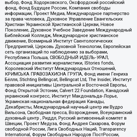
выбор, Фонд Ходорковского, Оксфордский российский
фонд, Фонд Будущее России, Компания свободы
информации, Проект Медиа, Международное партнерство
за права человека, Духовное Управление Евангельских
Христиан Украинской Христианской Церкви, Новое
Поколение, Духовное Учебное Заведение Международный
Библейский Колледж, Международное христианское
движение, Всемирный Институт Саентологических
Предприятий, Церковь Духовной Технологии, Европейская
сеть организаций по наблюдению за выборами,
Республика Польша, СВОБОДНЫЙ ИДЕЛЬ-УРАЛ,
Ассоциация развития журналистики, IStories fonds,
Королевский Институт Международных Отношений,
КРИМСЬКА ПРАВОЗАХИСНА ГРУПА, Фонд имени Генриха
Бёлля, Stichting Bellingcat, Bellingcat Ltd, The Insider, Институт
правовой инициативы Центральной и Восточной Европы,
Фонд Открытой Эстонии, Calvert 22 Foundation, Канадский
украинский конгресс, Институт Макдональда-Лорье,
Украинская национальная федерация Канады,
Декабристы, Международный научный центр им Вудро
Вильсона, Свободная пресса, Возрождение, Всеукраинский
духовный центр , Риддл, Русский антивоенный комитет в
Швеции, Проект Медуза, Фонд Андрея Сахарова, Форум
свободной России, Лига Свободных Наций, Transparеncy
International, Форум Свободных Народов ПостРоссии,