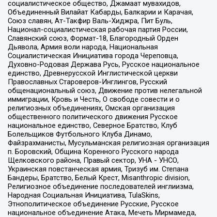
социалистическое общество, Джамаат мувахидов,
Объединенный Вилайат Кабарды, Балкарии и Карачая,
Союз славян, Ат-Такфир Валь-Хиджра, Пит Буль,
Национал-социалистическая рабочая партия России,
Славянский союз, Формат-18, Благородный Орден
Дьявола, Армия воли народа, Национальная
Социалистическая Инициатива города Череповца,
Духовно-Родовая Держава Русь, Русское национальное
единство, Древнерусской Инглистической церкви
Православных Староверов-Инглингов, Русский
общенациональный союз, Движение против нелегальной
иммиграции, Кровь и Честь, О свободе совести и о
религиозных объединениях, Омская организация
общественного политического движения Русское
национальное единство, Северное Братство, Клуб
Болельщиков Футбольного Клуба Динамо,
Файзрахманисты, Мусульманская религиозная организация
п. Боровский, Община Коренного Русского народа
Щелковского района, Правый сектор, УНА - УНСО,
Украинская повстанческая армия, Тризуб им. Степана
Бандеры, Братство, Белый Крест, Misanthropic division,
Религиозное объединение последователей инглиизма,
Народная Социальная Инициатива, TulaSkins,
Этнополитическое объединение Русские, Русское
национальное объединение Атака, Мечеть Мирмамеда,