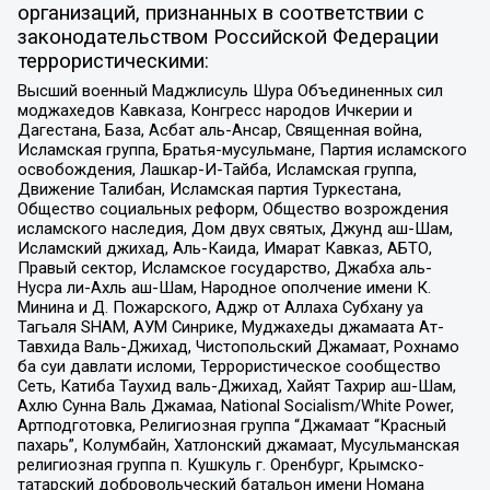
организаций, признанных в соответствии с
законодательством Российской Федерации
террористическими:
Высший военный Маджлисуль Шура Объединенных сил
моджахедов Кавказа, Конгресс народов Ичкерии и
Дагестана, База, Асбат аль-Ансар, Священная война,
Исламская группа, Братья-мусульмане, Партия исламского
освобождения, Лашкар-И-Тайба, Исламская группа,
Движение Талибан, Исламская партия Туркестана,
Общество социальных реформ, Общество возрождения
исламского наследия, Дом двух святых, Джунд аш-Шам,
Исламский джихад, Аль-Каида, Имарат Кавказ, АБТО,
Правый сектор, Исламское государство, Джабха аль-
Нусра ли-Ахль аш-Шам, Народное ополчение имени К.
Минина и Д. Пожарского, Аджр от Аллаха Субхану уа
Тагьаля SHAM, АУМ Синрике, Муджахеды джамаата Ат-
Тавхида Валь-Джихад, Чистопольский Джамаат, Рохнамо
ба суи давлати исломи, Террористическое сообщество
Сеть, Катиба Таухид валь-Джихад, Хайят Тахрир аш-Шам,
Ахлю Сунна Валь Джамаа, National Socialism/White Power,
Артподготовка, Религиозная группа “Джамаат “Красный
пахарь”, Колумбайн, Хатлонский джамаат, Мусульманская
религиозная группа п. Кушкуль г. Оренбург, Крымско-
татарский добровольческий батальон имени Номана