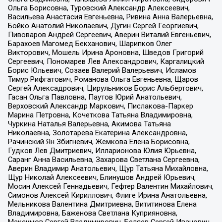
Ольга Борисовна, Туровский Александр Алексеевич,
Васильева Анастасия Евгеньевна, Ривина Анна Валерьевна,
Бойко Анатолий Николаевич, Дугин Сергей Георгиевич,
Пивоваров Андрей Сергеевич, Аверин Виталий Евгеньевич,
Барахоев Магомед Бекханович, Шарипков Олег
Викторович, Мошель Ирина Ароновна, Шведов Григорий
Сергеевич, Пономарев Лев Александрович, Каргалицкий
Борис Юльевич, Созаев Валерий Валерьевич, Исламов
Тимур Рифгатович, Романова Ольга Евгеньевна, Щаров
Сергей Алексадрович, Цирульников Борис Альбертович,
Гасан Ольга Павловна, Паутов Юрий Анатольевич,
Верховский Александр Маркович, Пислакова-Паркер
Марина Петровна, Кочеткова Татьяна Владимировна,
Чуркина Наталья Валерьевна, Акимова Татьяна
Николаевна, Золотарева Екатерина Александровна,
Рачинский Ян Збигневич, Жемкова Елена Борисовна,
Гудков Лев Дмитриевич, Илларионова Юлия Юрьевна,
Саранг Анна Васильевна, Захарова Светлана Сергеевна,
Аверин Владимир Анатольевич, Щур Татьяна Михайловна,
Щур Николай Алексеевич, Блинушов Андрей Юрьевич,
Мосин Алексей Геннадьевич, Гефтер Валентин Михайлович,
Симонов Алексей Кириллович, Флиге Ирина Анатольевна,
Мельникова Валентина Дмитриевна, Вититинова Елена
Владимировна, Баженова Светлана Куприяновна,
Максимов Сергей Владимирович, Беляев Сергей Иванович,