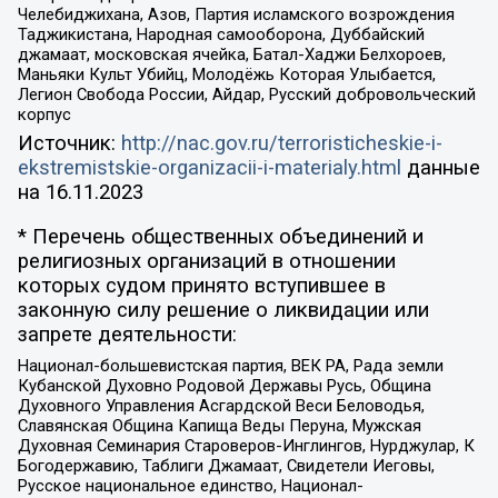
Челебиджихана, Азов, Партия исламского возрождения
Таджикистана, Народная самооборона, Дуббайский
джамаат, московская ячейка, Батал-Хаджи Белхороев,
Маньяки Культ Убийц, Молодёжь Которая Улыбается,
Легион Свобода России, Айдар, Русский добровольческий
корпус
Источник:
http://nac.gov.ru/terroristicheskie-i-
ekstremistskie-organizacii-i-materialy.html
данные
на
16.11.2023
* Перечень общественных объединений и
религиозных организаций в отношении
которых судом принято вступившее в
законную силу решение о ликвидации или
запрете деятельности:
Национал-большевистская партия, ВЕК РА, Рада земли
Кубанской Духовно Родовой Державы Русь, Община
Духовного Управления Асгардской Веси Беловодья,
Славянская Община Капища Веды Перуна, Мужская
Духовная Семинария Староверов-Инглингов, Нурджулар, К
Богодержавию, Таблиги Джамаат, Свидетели Иеговы,
Русское национальное единство, Национал-