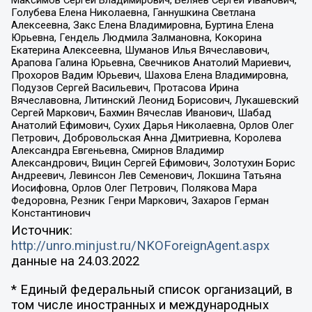
Голубева Елена Николаевна, Ганнушкина Светлана
Алексеевна, Закс Елена Владимировна, Буртина Елена
Юрьевна, Гендель Людмила Залмановна, Кокорина
Екатерина Алексеевна, Шуманов Илья Вячеславович,
Арапова Галина Юрьевна, Свечников Анатолий Мариевич,
Прохоров Вадим Юрьевич, Шахова Елена Владимировна,
Подузов Сергей Васильевич, Протасова Ирина
Вячеславовна, Литинский Леонид Борисович, Лукашевский
Сергей Маркович, Бахмин Вячеслав Иванович, Шабад
Анатолий Ефимович, Сухих Дарья Николаевна, Орлов Олег
Петрович, Добровольская Анна Дмитриевна, Королева
Александра Евгеньевна, Смирнов Владимир
Александрович, Вицин Сергей Ефимович, Золотухин Борис
Андреевич, Левинсон Лев Семенович, Локшина Татьяна
Иосифовна, Орлов Олег Петрович, Полякова Мара
Федоровна, Резник Генри Маркович, Захаров Герман
Константинович
Источник:
http://unro.minjust.ru/NKOForeignAgent.aspx
данные на
24.03.2022
* Единый федеральный список организаций, в
том числе иностранных и международных