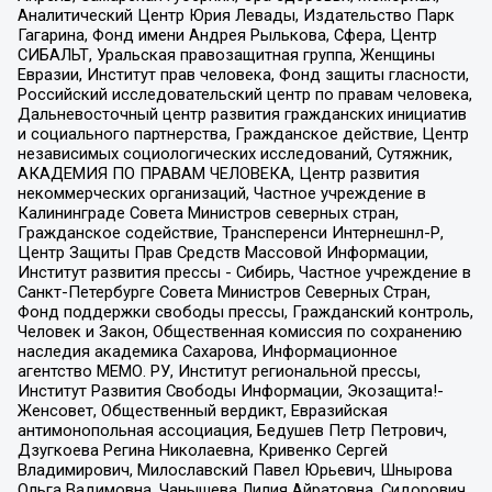
Аналитический Центр Юрия Левады, Издательство Парк
Гагарина, Фонд имени Андрея Рылькова, Сфера, Центр
СИБАЛЬТ, Уральская правозащитная группа, Женщины
Евразии, Институт прав человека, Фонд защиты гласности,
Российский исследовательский центр по правам человека,
Дальневосточный центр развития гражданских инициатив
и социального партнерства, Гражданское действие, Центр
независимых социологических исследований, Сутяжник,
АКАДЕМИЯ ПО ПРАВАМ ЧЕЛОВЕКА, Центр развития
некоммерческих организаций, Частное учреждение в
Калининграде Совета Министров северных стран,
Гражданское содействие, Трансперенси Интернешнл-Р,
Центр Защиты Прав Средств Массовой Информации,
Институт развития прессы - Сибирь, Частное учреждение в
Санкт-Петербурге Совета Министров Северных Стран,
Фонд поддержки свободы прессы, Гражданский контроль,
Человек и Закон, Общественная комиссия по сохранению
наследия академика Сахарова, Информационное
агентство МЕМО. РУ, Институт региональной прессы,
Институт Развития Свободы Информации, Экозащита!-
Женсовет, Общественный вердикт, Евразийская
антимонопольная ассоциация, Бедушев Петр Петрович,
Дзугкоева Регина Николаевна, Кривенко Сергей
Владимирович, Милославский Павел Юрьевич, Шнырова
Ольга Вадимовна, Чанышева Лилия Айратовна, Сидорович