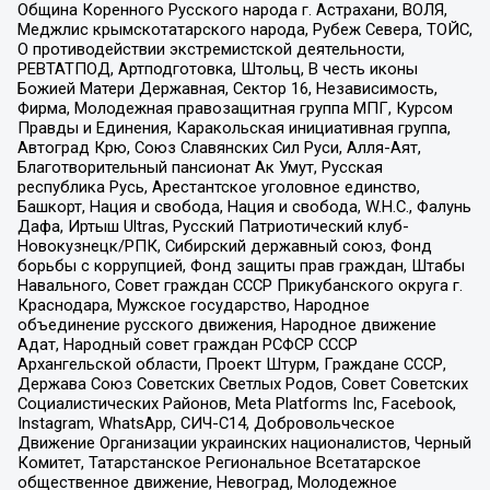
Община Коренного Русского народа г. Астрахани, ВОЛЯ,
Меджлис крымскотатарского народа, Рубеж Севера, ТОЙС,
О противодействии экстремистской деятельности,
РЕВТАТПОД, Артподготовка, Штольц, В честь иконы
Божией Матери Державная, Сектор 16, Независимость,
Фирма, Молодежная правозащитная группа МПГ, Курсом
Правды и Единения, Каракольская инициативная группа,
Автоград Крю, Союз Славянских Сил Руси, Алля-Аят,
Благотворительный пансионат Ак Умут, Русская
республика Русь, Арестантское уголовное единство,
Башкорт, Нация и свобода, Нация и свобода, W.H.С., Фалунь
Дафа, Иртыш Ultras, Русский Патриотический клуб-
Новокузнецк/РПК, Сибирский державный союз, Фонд
борьбы с коррупцией, Фонд защиты прав граждан, Штабы
Навального, Совет граждан СССР Прикубанского округа г.
Краснодара, Мужское государство, Народное
объединение русского движения, Народное движение
Адат, Народный совет граждан РСФСР СССР
Архангельской области, Проект Штурм, Граждане СССР,
Держава Союз Советских Светлых Родов, Совет Советских
Социалистических Районов, Meta Platforms Inc, Facebook,
Instagram, WhatsApp, СИЧ-С14, Добровольческое
Движение Организации украинских националистов, Черный
Комитет, Татарстанское Региональное Всетатарское
общественное движение, Невоград, Молодежное