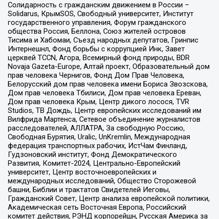
Солидарность с гражданским движением в России –
Solidarus, КрымSOS, Свободный университет, Институт
государственного управления, Форум гражданского
общества Россия, Беллона, Союз жителей островов
Тисима и Хабомаи, Съезд народных депутатов, Гринпис
Интернешнл, Фонд борьбы с коррупцией Инк, Завет
церквей TCCN, Агора, Всемирный фонд природы, BDR
Novaja Gazeta-Europe, Алтай проект, Образовательный дом
прав человека Чернигов, Фонд Дом Прав Человека,
Белорусский дом прав человека имени Бориса Звозскова,
Дом прав человека Тбилиси, Дом прав человека Ереван,
Дом прав человека Крым, Центр дикого лосося, TVR
Studios, ТВ Дождь, Центр европейских исследований им
Вилфрида Мартенса, Сетевое объединение журналистов
расследователей, АЛЛАТРА, За свободную Россию,
Свободная Бурятия, Uralic, UnKremlin, Международная
федерация транспортных рабочих, ИстЧам Финланд,
Гудзоновский институт, Фонд Демократического
Развития, Комитет-2024, Центрально-Европейский
университет, Центр восточноевропейских и
международных исследований, Общество Сторожевой
башни, Библии и трактатов Свидетелей Иеговы,
Гражданский Совет, Центр анализа европейской политики,
Академическая сеть Восточная Европа, Российский
комитет действия, РЭНД корпорейшн, Русская Америка за