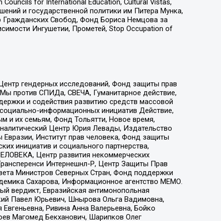
ls for International Education, Cultural Vistas,
ошений и государственной политики им Питера Мунка,
 Гражданских Свобод, Фонд Бориса Немцова за
имости Ингушетии, Прометей, Stop Occupation of
 Центр гендерных исследований, Фонд защиты прав
 Мы против СПИДа, СВЕЧА, Гуманитарное действие,
ддержки и содействия развитию средств массовой
р социально-информационных инициатив Действие,
 и их семьям, Фонд Тольятти, Новое время,
, Аналитический Центр Юрия Левады, Издательство
 Евразии, Институт прав человека, Фонд защиты
ких инициатив и социального партнерства,
ЕЛОВЕКА, Центр развития некоммерческих
 Трансперенси Интернешнл-Р, Центр Защиты Прав
овета Министров Северных Стран, Фонд поддержки
адемика Сахарова, Информационное агентство МЕМО.
ый вердикт, Евразийская антимонопольная
кий Павел Юрьевич, Шнырова Ольга Вадимовна,
 Евгеньевна, Ривина Анна Валерьевна, Бойко
хоев Магомед Бекханович, Шарипков Олег