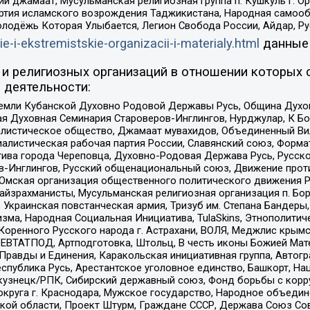
ий джамаат, Мусульманская религиозная группа п. Кушкуль г. 
ртия исламского возрождения Таджикистана, Народная самооб
олодёжь Которая Улыбается, Легион Свобода России, Айдар, Р
ie-i-ekstremistskie-organizacii-i-materialy.html
данные
и религиозных организаций в отношении которых 
 деятельности:
земли Кубанской Духовно Родовой Державы Русь, Община Духо
 Духовная Семинария Староверов-Инглингов, Нурджулар, К Бо
листическое общество, Джамаат мувахидов, Объединенный Вил
иалистическая рабочая партия России, Славянский союз, Форма
ива города Череповца, Духовно-Родовая Держава Русь, Русск
-Инглингов, Русский общенациональный союз, Движение против
 Омская организация общественного политического движения Р
йзрахманисты, Мусульманская религиозная организация п. Бо
краинская повстанческая армия, Тризуб им. Степана Бандеры, Бр
зма, Народная Социальная Инициатива, TulaSkins, Этнополитич
оренного Русского народа г. Астрахани, ВОЛЯ, Меджлис крымс
РЕВТАТПОД, Артподготовка, Штольц, В честь иконы Божией Мате
равды и Единения, Каракольская инициативная группа, Автогра
спублика Русь, Арестантское уголовное единство, Башкорт, Наци
окузнецк/РПК, Сибирский державный союз, Фонд борьбы с кор
округа г. Краснодара, Мужское государство, Народное объедин
ой области, Проект Штурм, Граждане СССР, Держава Союз Сов