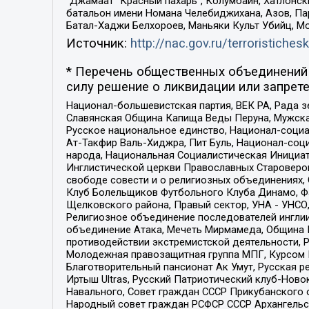
“Джамаат “Красный пахарь”, Колумбайн, Хатлонск
батальон имени Номана Челебиджихана, Азов, Па
Батал-Хаджи Белхороев, Маньяки Культ Убийц, М
Источник:
http://nac.gov.ru/terroristichesk
* Перечень общественных объединений 
силу решение о ликвидации или запрете
Национал-большевистская партия, ВЕК РА, Рада 
Славянская Община Капища Веды Перуна, Мужская
Русское национальное единство, Национал-социа
Ат-Такфир Валь-Хиджра, Пит Буль, Национал-соц
народа, Национальная Социалистическая Инициат
Инглистической церкви Православных Староверов
свободе совести и о религиозных объединениях,
Клуб Болельщиков Футбольного Клуба Динамо, Фа
Щелковского района, Правый сектор, УНА - УНСО, У
Религиозное объединение последователей инглии
объединение Атака, Мечеть Мирмамеда, Община К
противодействии экстремистской деятельности, 
Молодежная правозащитная группа МПГ, Курсом П
Благотворительный пансионат Ак Умут, Русская ре
Иртыш Ultras, Русский Патриотический клуб-Нов
Навального, Совет граждан СССР Прикубанского 
Народный совет граждан РСФСР СССР Архангельск