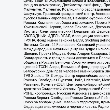
центр защиты окружающей среды и природных ресу
фонд за демократию, Джеймстаунский фонд, Прож
Фалуньгун, Фалуньгун, Коалиция по расследован
Фалуньгун, Пражский гражданский центр, Ассоци
русскоязычных европейцев, Немецко-русский об
России, Компания свободы информации, Проект М
Христианской Церкви, Новое Поколение, Духовн
Институт Саентологических Предприятий, Церков
СВОБОДНЫЙ ИДЕЛЬ-УРАЛ, Ассоциация развития ж
ГРУПА, Фонд имени Генриха Бёлля, Stichting Bellin
Эстонии, Calvert 22 Foundation, Канадский укра
Международный научный центр им Вудро Вильсона
Швеции, Проект Медуза, Фонд Андрея Сахарова, Ф
Солидарность с гражданским движением в России 
общества Россия, Беллона, Союз жителей острово
церквей TCCN, Агора, Всемирный фонд природы, B
Белорусский дом прав человека имени Бориса Зво
TVR Studios, ТВ Дождь, Центр европейских иссл
Россию, Свободная Бурятия, Uralic, UnKremlin, 
Развития, Комитет-2024, Центрально-Европейски
трактатов Свидетелей Иеговы, Гражданский Совет
РЭНД корпорейшн, Русская Америка за демократи
Россия Берлин, Свободная Россия Северный Рейн-В
Союз за возвращение Северных территорий, Крымско
Федерация анархического черного креста, Радио