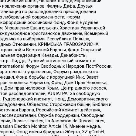
нтический совет, Человек в беде, Европейский
 извлечения органов, Фалунь Дафа, Друзья
рганизация по расследованию преследований
тр либеральной современности, Форум
 Оксфордский российский фонд, Фонд Будущее
е Управление Евангельских Христиан Украинской
еждународное христианское движение, Всемирный
людению за выборами, Республика Польша,
народных Отношений, КРИМСЬКА ПРАВОЗАХИСНА
ы Центральной и Восточной Европы, Фонд Открытой
иональная федерация Канады, Декабристы,
тр , Риддл, Русский антивоенный комитет в
nternational, Форум Свободных Народов ПостРоссии,
дарственного управления, Форум гражданского
рнешнл, Фонд борьбы с коррупцией Инк, Завет
прав человека Чернигов, Фонд Дом Прав Человека,
н, Дом прав человека Крым, Центр дикого лосося,
стов расследователей, АЛЛАТРА, За свободную
д, Гудзоновский институт, Фонд Демократического
сследований, Общество Сторожевой башни, Библии и
сточная Европа, Российский комитет действия,
-расследователей, Служба поддержки, Свободная
 Russie-Libertes, La Asocicion de Rusos Libres,
an Election Monitor, Article 19, Мнение медиа,
Европы, Фонд имени Фридриха Эберта, XZ gGmbH,