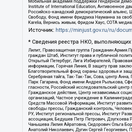
Мобильная академия поддержки гендерной демократи
Institute of International Education, Антивоенн
Российско-канадский демократический альянс, 
Свободу, Фонд имени Фридриха Науманна за свобо
Karelia, Вернись живым, Фридом Хаус, СОТА меди
Источник:
https://minjust.gov.ru/ru/doc
* Сведения реестра НКО, выполняющих 
Лилит, Правозащитная группа Гражданин.Армия.П
граждан Штаб, Институт права и публичной поли
Открытый Петербург, Лига Избирателей, Правова
информации, Горячая Линия, В защиту прав закл
Благотворительный фонд охраны здоровья и защи
Серебряная тайга, Так-Так-Так, Сова, центр Анн
Парк Гагарина, Фонд имени Андрея Рылькова, Сф
гласности, Российский исследовательский центр 
Гражданское действие, Центр независимых соци
организаций, Частное учреждение в Калининград
Средств Массовой Информации, Институт развити
свободы прессы, Гражданский контроль, Человек
РУ, Институт региональной прессы, Институт Ра
ассоциация, Бедушев Петр Петрович, Дзугкоева 
Чанышева Лилия Айратовна, Сидорович Ольга Бори
Анатолий Николаевич, Дугин Сергей Георгиевич, 