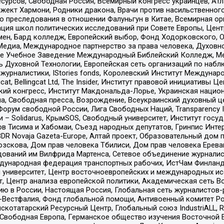
рсов, Свободная Россия, Всемирный конгресс украинцев, Атла
ект Хармони, Родники дракона, Врачи против насильственного
ию преследования в отношении Фалуньгун в Китае, Всемирная о
ация школ политических исследований при Совете Европы, Цен
мен, Бард колледж, Европейский выбор, Фонд Ходорковского,
едиа, Международное партнерство за права человека, Духовно
ое Учебное Заведение Международный Библейский Колледж, М
ь Духовной Технологии, Европейская сеть организаций по наб
урналистики, IStories fonds, Королевский Институт Между
gcat, Bellingcat Ltd, The Insider, Институт правовой инициатив
инский конгресс, Институт Макдональда-Лорье, Украинская нац
, Свободная пресса, Возрождение, Всеукраинский духовный цен
орум свободной России, Лига Свободных Наций, Transparеncy I
– Solidarus, КрымSOS, Свободный университет, Институт госу
в Тисима и Хабомаи, Съезд народных депутатов, Гринпис Инте
DR Novaja Gazeta-Europe, Алтай проект, Образовательный дом 
зскова, Дом прав человека Тбилиси, Дом прав человека Ерева
едований им Вилфрида Мартенса, Сетевое объединение журнали
Международная федерация транспортных рабочих, ИстЧам Финлан
й университет, Центр восточноевропейских и международных и
, Центр анализа европейской политики, Академическая сеть Во
ю в России, Настоящая Россия, Глобальная сеть журналистов
естфалия, Фонд глобальной помощи, Антивоенный комитет России,
татарский Ресурсный Центр, Глобальный союз IndustriALL, Russi
 Свободная Европа, Германское общество изучения Восточной 