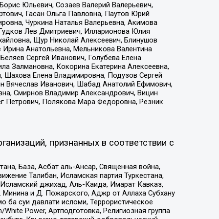
Борис Юльевич, Созаев Валерий Валерьевич,
тович, Гасан Ольга Павловна, Паутов Юрий
ровна, Чуркина Наталья Валерьевна, Акимова
 Гудков Лев Дмитриевич, Илларионова Юлия
ихайловна, Щур Николай Алексеевич, Блинушов
е Ирина Анатольевна, Мельникова Валентина
Беляев Сергей Иванович, Голубева Елена
ила Залмановна, Кокорина Екатерина Алексеевна,
, Шахова Елена Владимировна, Подузов Сергей
ин Вячеслав Иванович, Шабад Анатолий Ефимович,
вна, Смирнов Владимир Александрович, Вицин
ег Петрович, Полякова Мара Федоровна, Резник
ганизаций, признанных в соответствии с
на, База, Асбат аль-Ансар, Священная война,
ижение Талибан, Исламская партия Туркестана,
Исламский джихад, Аль-Каида, Имарат Кавказ,
 Минина и Д. Пожарского, Аджр от Аллаха Субхану
о ба суи давлати исломи, Террористическое
/White Power, Артподготовка, Религиозная группа