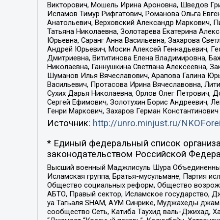
Викторович, Мошель Ирина Ароновна, Шведов Гри
Исламов Тимур Рифгатович, Романова Ольга Евге
Анатольевич, Верховский Александр Маркович, П
Татьяна Николаевна, Золотарева Екатерина Алек
Юрьевна, Саранг Анна Васильевна, Захарова Свет
Андрей Юрьевич, Мосин Алексей Геннадьевич, Ге
Дмитриевна, Вититинова Елена Владимировна, Ба
Николаевна, Ганнушкина Светлана Алексеевна, За
Шуманов Илья Вячеславович, Арапова Галина Юрь
Васильевич, Протасова Ирина Вячеславовна, Лит
Сухих Дарья Николаевна, Орлов Олег Петрович, 
Сергей Ефимович, Золотухин Борис Андреевич, Л
Генри Маркович, Захаров Герман Константинович
Источник:
http://unro.minjust.ru/NKOFore
* Единый федеральный список организа
законодательством Российской Федера
Высший военный Маджлисуль Шура Объединенных с
Исламская группа, Братья-мусульмане, Партия ис
Общество социальных реформ, Общество возрожд
АБТО, Правый сектор, Исламское государство, Д
уа Тагьаля SHAM, АУМ Синрике, Муджахеды джама
сообщество Сеть, Катиба Таухид валь-Джихад, Хай