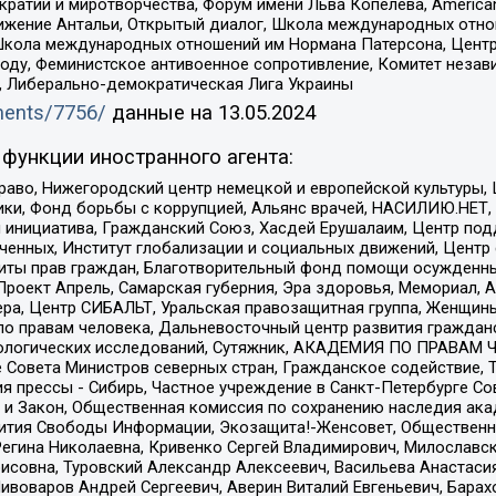
и и миротворчества, Форум имени Льва Копелева, American Counci
ое движение Антальи, Открытый диалог, Школа международных отн
Школа международных отношений им Нормана Патерсона, Центр
ду, Феминистское антивоенное сопротивление, Комитет независ
а, Либерально-демократическая Лига Украины
uments/7756/
данные на
13.05.2024
функции иностранного агента:
раво, Нижегородский центр немецкой и европейской культуры,
тики, Фонд борьбы с коррупцией, Альянс врачей, НАСИЛИЮ.НЕТ,
я инициатива, Гражданский Союз, Хасдей Ерушалаим, Центр по
юченных, Институт глобализации и социальных движений, Цент
ты прав граждан, Благотворительный фонд помощи осужденным
а, Проект Апрель, Самарская губерния, Эра здоровья, Мемориал
ера, Центр СИБАЛЬТ, Уральская правозащитная группа, Женщины
по правам человека, Дальневосточный центр развития гражданс
ологических исследований, Сутяжник, АКАДЕМИЯ ПО ПРАВАМ Ч
е Совета Министров северных стран, Гражданское содействие,
я прессы - Сибирь, Частное учреждение в Санкт-Петербурге С
 и Закон, Общественная комиссия по сохранению наследия ак
звития Свободы Информации, Экозащита!-Женсовет, Общественн
Регина Николаевна, Кривенко Сергей Владимирович, Милославс
совна, Туровский Александр Алексеевич, Васильева Анастасия
Пивоваров Андрей Сергеевич, Аверин Виталий Евгеньевич, Бара