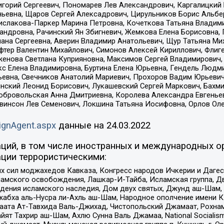
горий Сергеевич, Пономарев Лев Александрович, Каргалицкий 
ньевна, Щаров Сергей Алексадрович, Цирульников Борис Альбер
ислакова-Паркер Марина Петровна, Кочеткова Татьяна Владими
сандровна, Рачинский Ян Збигневич, Жемкова Елена Борисовна,
лана Сергеевна, Аверин Владимир Анатольевич, Щур Татьяна М
фтер Валентин Михайлович, Симонов Алексей Кириллович, Флиг
женова Светлана Куприяновна, Максимов Сергей Владимирович, 
кс Елена Владимировна, Буртина Елена Юрьевна, Гендель Людм
евна, Свечников Анатолий Мариевич, Прохоров Вадим Юрьевич
инский Леонид Борисович, Лукашевский Сергей Маркович, Бахм
Добровольская Анна Дмитриевна, Королева Александра Евгенье
евинсон Лев Семенович, Локшина Татьяна Иосифовна, Орлов Ол
ignAgent.aspx
данные на
24.03.2022
ций, в том числе иностранных и международных ор
ции террористическими:
ил моджахедов Кавказа, Конгресс народов Ичкерии и Дагеста
ламского освобождения, Лашкар-И-Тайба, Исламская группа, Дв
ения исламского наследия, Дом двух святых, Джунд аш-Шам, 
жабха аль-Нусра ли-Ахль аш-Шам, Народное ополчение имени К.
ата Ат-Тавхида Валь-Джихад, Чистопольский Джамаат, Рохнам
ят Тахрир аш-Шам, Ахлю Сунна Валь Джамаа, National Socialism