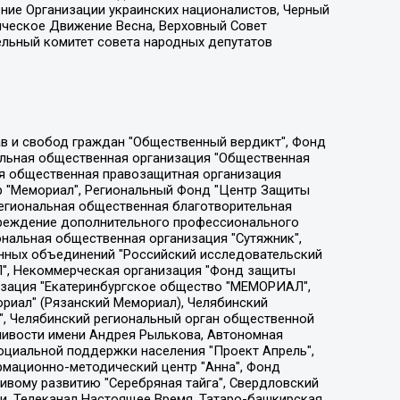
ение Организации украинских националистов, Черный
ическое Движение Весна, Верховный Совет
ельный комитет совета народных депутатов
ции социально-правовых программ "Лилит", Дальневосточное общественное движение "Маяк", Санкт-Петербургская ЛГБТ-инициативная группа "Выход", Инициативная группа ЛГБТ+ "Реверс", Алексеев Андрей Викторович, Бекбулатова Таисия Львовна, Беляев Иван Михайлович, Владыкина Елена Сергеевна, Гельман Марат Александрович, Никульшина Вероника Юрьевна, Толоконникова Надежда Андреевна, Шендерович Виктор Анатольевич, Общество с ограниченной ответственностью "Данное сообщение", Общество с ограниченной ответственностью Издательский дом "Новая глава", Айнбиндер Александра Александровна, Московский комьюнити-центр для ЛГБТ+инициатив, Благотворительный фонд развития филантропии, Deutsche Welle (Германия, Kurt-Schumacher-Strasse 3, 53113 Bonn), Борзунова Мария Михайловна, Воробьев Виктор Викторович, Голубева Анна Львовна, Константинова Алла Михайловна, Малкова Ирина Владимировна, Мурадов Мурад Абдулгалимович, Осетинская Елизавета Николаевна, Понасенков Евгений Николаевич, Ганапольский Матвей Юрьевич, Киселев Евгений Алексеевич, Борухович Ирина Григорьевна, Дремин Иван Тимофеевич, Дубровский Дмитрий Викторович, Красноярская региональная общественная организация поддержки и развития альтернативных образовательных технологий и межкультурных коммуникаций "ИНТЕРРА", Маяковская Екатерина Алексеевна, Фейгин Марк Захарович, Филимонов Андрей Викторович, Дзугкоева Регина Николаевна, Доброхотов Роман Александрович, Дудь Юрий Александрович, Елкин Сергей Владимирович, Кругликов Кирилл Игоревич, Сабунаева Мария Леонидовна, Семенов Алексей Владимирович, Шаинян Карен Багратович, Шульман Екатерина Михайловна, Асафьев Артур Валерьевич, Вахштайн Виктор Семенович, Венедиктов Алексей Алексеевич, Лушникова Екатерина Евгеньевна, Волков Леонид Михайлович, Невзоров Александр Глебович, Пархоменко Сергей Борисович, Сироткин Ярослав Николаевич, Кара-Мурза Владимир Владимирович, Баранова Наталья Владимировна, Гозман Леонид Яковлевич, Кагарлицкий Борис Юльевич, Климарев Михаил Валерьевич, Милов Владимир Станиславович, Автономная некоммерческая организация Краснодарский центр современного искусства "Типография", Моргенштерн Алишер Тагирович, Соболь Любовь Эдуардовна, Общество с ограниченной ответственностью "ЛИЗА НОРМ", Каспаров Гарри Кимович, Ходорковский Михаил Борисович, Общество с ограниченной ответственностью "Апрельские тезисы", Данилович Ирина Брониславовна, Кашин Олег Владимирович, Петров Николай Владимирович, Пивоваров Алексей Владимирович, Соколов Михаил Владимирович, Цветкова Юлия Владимировна, Чичваркин Евгений Александрович, Комитет против пыток/Команда против пыток, Общество с ограниченной ответственностью "Первый научный", Общество с ограниченной ответственностью "Вертолет и ко", Белоцерковская Вероника Борисовна, Кац Максим Евгеньевич, Лазарева Татьяна Юрьевна, Шаведдинов Руслан Табризович, Яшин Илья Валерьевич, Общество с ограниченной ответственностью "Иноагент ААВ", Алешковский Дмитрий Петрович, Альбац Евгения Марковна, Быков Дмитрий Львович, Галямина Юлия Евгеньевна, Лойко Сергей Леонидович, Мартынов Кирилл Константинович, Медведев Сергей Александрович, Крашенинников Федор Геннадиевич, Гордеева Катерина Вл