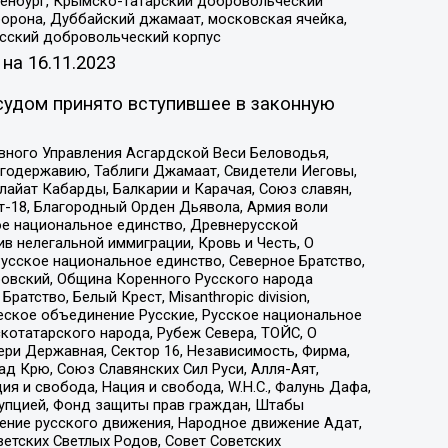
Оренбург, Крымско-татарский добровольческий
орона, Дуббайский джамаат, московская ячейка,
усский добровольческий корпус
 на
16.11.2023
судом принято вступившее в законную
вного Управления Асгардской Веси Беловодья,
годержавию, Таблиги Джамаат, Свидетели Иеговы,
айат Кабарды, Балкарии и Карачая, Союз славян,
т-18, Благородный Орден Дьявола, Армия воли
ое национальное единство, Древнерусской
 нелегальной иммиграции, Кровь и Честь, О
усское национальное единство, Северное Братство,
ровский, Община Коренного Русского народа
атство, Белый Крест, Misanthropic division,
еское объединение Русские, Русское национальное
котатарского народа, Рубеж Севера, ТОЙС, О
ри Державная, Сектор 16, Независимость, Фирма,
д Крю, Союз Славянских Сил Руси, Алля-Аят,
я и свобода, Нация и свобода, W.H.С., Фалунь Дафа,
рупцией, Фонд защиты прав граждан, Штабы
ение русского движения, Народное движение Адат,
етских Светлых Родов, Совет Советских