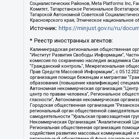
Социалистических Районов, Meta Platforms Inc, 
Комитет, Татарстанское Региональное Всетатар
Татарской Автономной Советской Социалистическ
Красноярского края, Этническое национальное о
Источник:
https://minjust.gov.ru/ru/doc
* Реестр иностранных агентов:
Калининградская региональная общественная организация "Экозащита!-Женсовет", Фонд содействия защите прав и свобод граждан "Общественный вердикт", Фонд "Институт Развития Свободы Информации", Частное учреждение "Информационное агентство МЕМО. РУ", Региональная общественная организация "Общественная комиссия по сохранению наследия академика Сахарова", Фонд поддержки свободы прессы, Санкт-Петербургская общественная правозащитная организация "Гражданский контроль", Межрегиональная общественная организация "Информационно-просветительский центр "Мемориал", Региональный Фонд "Центр Защиты Прав Средств Массовой Информации", с 05.12.2023 Фонд "Центр Защиты Прав Средств массовой информации", Региональная общественная благотворительная организация помощи беженцам и мигрантам "Гражданское содействие", Негосударственное образовательное учреждение дополнительного профессионального образования (повышение квалификации) специалистов "АКАДЕМИЯ ПО ПРАВАМ ЧЕЛОВЕКА", Свердловская региональная общественная организация "Сутяжник", Автономная некоммерческая организация "Центр независимых социологических исследований", Союз общественных объединений "Российский исследовательский центр по правам человека", Региональное общественное учреждение научно-информационный центр "МЕМОРИАЛ", Некоммерческая организация "Фонд защиты гласности", Автономная некоммерческая организация "Институт прав человека", Городская общественная организация "Екатеринбургское общество "МЕМОРИАЛ", Городская общественная организация "Рязанское историко-просветительское и правозащитное общество "Мемориал" (Рязанский Мемориал), Челябинский региональный орган общественной самодеятельности – женское общественное объединение "Женщины Евразии", Челябинский региональный орган общественной самодеятельности "Уральская правозащитная группа", Фонд содействия защите здоровья и социальной справедливости имени Андрея Рылькова, Автономная Некоммерческая Организация "Аналитический Центр Юрия Левады", Автономная некоммерческая организация социальной поддержки населения "Проект Апрель", Региональная общественная организация помощи женщинам и детям, находящимся в кризисной ситуации "Информационно-методический центр "Анна", Фонд содействия развитию массовых коммуникаций и правовому просвещению "Так-так-Так", Фонд содействия устойчивому развитию "Серебряная тайга", Свердловский региональный общественный фонд социальных проектов "Новое время", "Idel.Реалии", Кавказ.Реалии, Крым.Реалии, Телеканал Настоящее Время, Татаро-башкирская служба Радио Свобода (Azatliq Radiosi), Радио Свободная Европа/Радио Свобода (PCE/PC), "Сибирь.Реалии", "Фактограф", Благотворительный фонд помощи осужденным и их семьям, Автономная некоммерческая организация "Институт глобализации и социальных движений", Фонд "В защиту прав заключенных", Частное учреждение "Центр поддержки и содействия развитию средств массовой информации", Пензенский региональный общественный благотворительный фонд "Гражданский союз", "Север.Реалии", Некоммерческая организация Фонд "Правовая инициатива", 