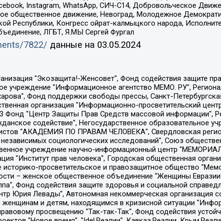
Facebook, Instagram, WhatsApp, СИЧ-С14, Добровольческое Движ
ское общественное движение, Невоград, Молодежное Демократ
ой Республики, Конгресс ойрат-калмыцкого народа, Исполнит
бъединение, ЛГБТ, Я.МЫ Сергей Фургал
uments/7822/
данные на
03.05.2024
Общество с ограниченной ответственностью "Радио Свободная Европа/Радио Свобода", Чешское информационное агентство "MEDIUM-ORIENT", Красноярская региональная общественная организация "Мы против СПИДа", Камалягин Денис Николаевич, Маркелов Сергей Евгеньевич, Пономарев Лев Александрович, Савицкая Людмила Алексеевна, Автономная некоммерческая организация "Центр по работе с проблемой насилия "НАСИЛИЮ.НЕТ", Межрегиональный профессиональный союз работников здравоохранения "Альянс врачей", Юридическое лицо, зарегистрированное в Латвийской Республике, SIA "Medusa Project" (регистрационный номер 40103797863, дата регистрации 10.06.2014), Некоммерческая организация "Фонд по борьбе с коррупцией", Автономная некоммерческая организация "Институт права и публичной политики", Баданин Роман Сергеевич, Гликин Максим Александрович, Железнова Мария Михайловна, Лукьянова Юлия Сергеевна, Маетная Елизавета Витальевна, Маняхин Петр Борисович, Чуракова Ольга Владимировна, Ярош Юлия Петровна, Юридическое лицо "The Insider SIA", зарегистрированное в Риге, Латвийская Республика (дата регистрации 26.06.2015), являющееся администратором доменного имени интернет-издания "The Insider SIA", https://theins.ru, Постернак Алексей Евгеньевич, Рубин Михаил Аркадьевич, Анин Роман Александрович, Юридическое лицо Istories fonds, зарегистрированное в Латвийской Республике (регистрационный номер 50008295751, дата регистрации 24.02.2020), Великовский Дмитрий Александрович, Долинина Ирина Николаевна, Мароховская Алеся Алексеевна, Шлейнов Роман Юрьевич, Шмагун Олеся Валентиновна, Общество с ограниченной ответственностью "Альтаир 2021", Общество с ограниченной ответственностью "Вега 2021", Общество с ограниченной ответственностью "Главный редактор 2021", Общество с ограниченной ответственностью "Ромашки монолит", Важенков Артем Валерьевич, Ивановская областная общественная организация "Центр гендерных исследований", Гурман Юрий Альбертович, Медиапроект "ОВД-Инфо", Егоров Владимир Владимирович, Жилинский Владимир Александрович, Общество с ограниченной ответственностью "ЗП", Иванова София Юрьевна, Карезина Инна Павловна, Кильтау Екатерина Викторовна, Петров Алексей Викторович, Пискунов Сергей Евгеньевич, Смирнов Сергей Сергеевич, Тихонов Михаил Сергеевич, Общество с ограниченной ответственностью "ЖУРНАЛИСТ-ИНОСТРАННЫЙ АГЕНТ", Арапова Галина Юрьевна, Вольтская Татьяна Анатольевна, Американская компания "Mason G.E.S. Anonymous Foundation" (США), являющаяся владельцем интернет-издания https://mnews.world/, Компания "Stichting Bellingcat", зарегистрированная в Нидерландах (дата регистрации 11.07.2018), Захаров Андрей Вячеславович, Клепиковская Екатерина Дмитриевна, Общество с ограниченной ответственностью "МЕМО", Перл Роман Александрович, Симонов Евгений Алексеевич, Соловьева Елена Анатольевна, Сотников Даниил Владимирович, Сурначева Елизавета Дмитриевна, Автономная некоммерческая организация по защите прав человека и информированию населения "Якутия – Наше Мнение", Общество с ограниченной ответственностью "Москоу диджитал медиа", с 26.01.2023 Общество с ограниченной ответственностью "Чайка Белые сады", Ветошкина Валерия Валерьевна, Заговора Максим Александрович, Межрегиональное общественное движение "Российская ЛГБТ - сеть", Оленичев Максим Владимирович, Павлов Иван Юрьевич, Скворцова Елена Сергеевна, Общество с ограниченной ответственностью "Как бы инагент", Кочетков Игорь Викторович, Общество с ограниченной ответственностью "Честные выборы", Еланчик Олег Александрович, Общество с ограниченной ответственностью "Нобелевский призыв", Гималова Регина Эмилевна, Григорьев Андрей Валерьевич, Григорьева Алина Александровна, Ассоциация по содействию защите прав призывников, альтернативнослужащих и военнослужащих "Правозащитная группа "Гражданин.Армия.Право", Хисамова Регина Фаритовна, Автономная некоммерческая организация по реализа