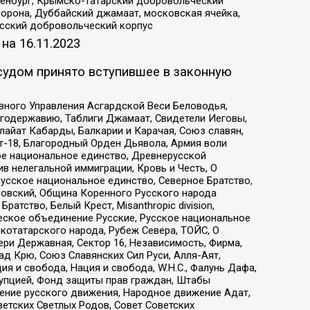
Оренбург, Крымско-татарский добровольческий
орона, Дуббайский джамаат, московская ячейка,
усский добровольческий корпус
 на
16.11.2023
судом принято вступившее в законную
вного Управления Асгардской Веси Беловодья,
годержавию, Таблиги Джамаат, Свидетели Иеговы,
айат Кабарды, Балкарии и Карачая, Союз славян,
т-18, Благородный Орден Дьявола, Армия воли
ое национальное единство, Древнерусской
 нелегальной иммиграции, Кровь и Честь, О
усское национальное единство, Северное Братство,
ровский, Община Коренного Русского народа
атство, Белый Крест, Misanthropic division,
еское объединение Русские, Русское национальное
котатарского народа, Рубеж Севера, ТОЙС, О
ри Державная, Сектор 16, Независимость, Фирма,
д Крю, Союз Славянских Сил Руси, Алля-Аят,
я и свобода, Нация и свобода, W.H.С., Фалунь Дафа,
рупцией, Фонд защиты прав граждан, Штабы
ение русского движения, Народное движение Адат,
етских Светлых Родов, Совет Советских