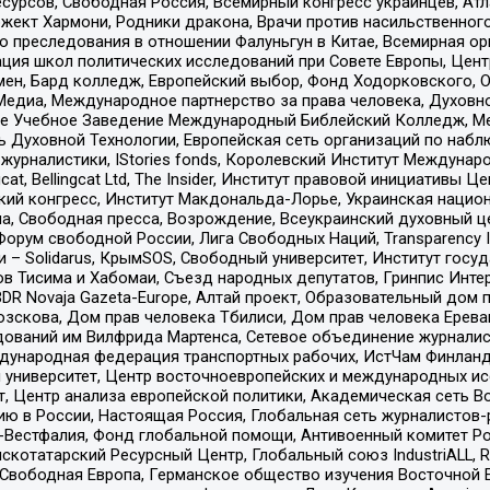
рсов, Свободная Россия, Всемирный конгресс украинцев, Атла
ект Хармони, Родники дракона, Врачи против насильственного
ию преследования в отношении Фалуньгун в Китае, Всемирная о
ация школ политических исследований при Совете Европы, Цен
мен, Бард колледж, Европейский выбор, Фонд Ходорковского,
едиа, Международное партнерство за права человека, Духовно
ое Учебное Заведение Международный Библейский Колледж, М
ь Духовной Технологии, Европейская сеть организаций по наб
урналистики, IStories fonds, Королевский Институт Между
gcat, Bellingcat Ltd, The Insider, Институт правовой инициатив
инский конгресс, Институт Макдональда-Лорье, Украинская нац
, Свободная пресса, Возрождение, Всеукраинский духовный цен
орум свободной России, Лига Свободных Наций, Transparеncy I
– Solidarus, КрымSOS, Свободный университет, Институт госу
в Тисима и Хабомаи, Съезд народных депутатов, Гринпис Инте
DR Novaja Gazeta-Europe, Алтай проект, Образовательный дом 
зскова, Дом прав человека Тбилиси, Дом прав человека Ерева
едований им Вилфрида Мартенса, Сетевое объединение журнали
Международная федерация транспортных рабочих, ИстЧам Финлан
й университет, Центр восточноевропейских и международных и
, Центр анализа европейской политики, Академическая сеть Во
ю в России, Настоящая Россия, Глобальная сеть журналистов
естфалия, Фонд глобальной помощи, Антивоенный комитет России,
татарский Ресурсный Центр, Глобальный союз IndustriALL, Russi
 Свободная Европа, Германское общество изучения Восточной 