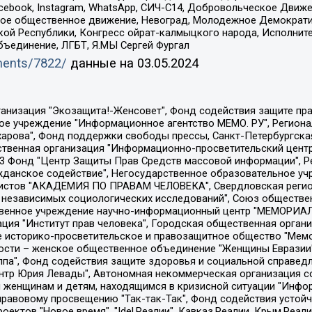
Facebook, Instagram, WhatsApp, СИЧ-С14, Добровольческое Движ
ское общественное движение, Невоград, Молодежное Демократ
ой Республики, Конгресс ойрат-калмыцкого народа, Исполнит
бъединение, ЛГБТ, Я.МЫ Сергей Фургал
uments/7822/
данные на
03.05.2024
Общество с ограниченной ответственностью "Радио Свободная Европа/Радио Свобода", Чешское информационное агентство "MEDIUM-ORIENT", Красноярская региональная общественная организация "Мы против СПИДа", Камалягин Денис Николаевич, Маркелов Сергей Евгеньевич, Пономарев Лев Александрович, Савицкая Людмила Алексеевна, Автономная некоммерческая организация "Центр по работе с проблемой насилия "НАСИЛИЮ.НЕТ", Межрегиональный профессиональный союз работников здравоохранения "Альянс врачей", Юридическое лицо, зарегистрированное в Латвийской Республике, SIA "Medusa Project" (регистрационный номер 40103797863, дата регистрации 10.06.2014), Некоммерческая организация "Фонд по борьбе с коррупцией", Автономная некоммерческая организация "Институт права и публичной политики", Баданин Роман Сергеевич, Гликин Максим Александрович, Железнова Мария Михайловна, Лукьянова Юлия Сергеевна, Маетная Елизавета Витальевна, Маняхин Петр Борисович, Чуракова Ольга Владимировна, Ярош Юлия Петровна, Юридическое лицо "The Insider SIA", зарегистрированное в Риге, Латвийская Республика (дата регистрации 26.06.2015), являющееся администратором доменного имени интернет-издания "The Insider SIA", https://theins.ru, Постернак Алексей Евгеньевич, Рубин Михаил Аркадьевич, Анин Роман Александрович, Юридическое лицо Istories fonds, зарегистрированное в Латвийской Республике (регистрационный номер 50008295751, дата регистрации 24.02.2020), Великовский Дмитрий Александрович, Долинина Ирина Николаевна, Мароховская Алеся Алексеевна, Шлейнов Роман Юрьевич, Шмагун Олеся Валентиновна, Общество с ограниченной ответственностью "Альтаир 2021", Общество с ограниченной ответственностью "Вега 2021", Общество с ограниченной ответственностью "Главный редактор 2021", Общество с ограниченной ответственностью "Ромашки монолит", Важенков Артем Валерьевич, Ивановская областная общественная организация "Центр гендерных исследований", Гурман Юрий Альбертович, Медиапроект "ОВД-Инфо", Егоров Владимир Владимирович, Жилинский Владимир Александрович, Общество с ограниченной ответственностью "ЗП", Иванова София Юрьевна, Карезина Инна Павловна, Кильтау Екатерина Викторовна, Петров Алексей Викторович, Пискунов Сергей Евгеньевич, Смирнов Сергей Сергеевич, Тихонов Михаил Сергеевич, Общество с ограниченной ответственностью "ЖУРНАЛИСТ-ИНОСТРАННЫЙ АГЕНТ", Арапова Галина Юрьевна, Вольтская Татьяна Анатольевна, Американская компания "Mason G.E.S. Anonymous Foundation" (США), являющаяся владельцем интернет-издания https://mnews.world/, Компания "Stichting Bellingcat", зарегистрированная в Нидерландах (дата регистрации 11.07.2018), Захаров Андрей Вячеславович, Клепиковская Екатерина Дмитриевна, Общество с ограниченной ответственностью "МЕМО", Перл Роман Александрович, Симонов Евгений Алексеевич, Соловьева Елена Анатольевна, Сотников Даниил Владимирович, Сурначева Елизавета Дмитриевна, Автономная некоммерческая организация по защите прав человека и информированию населения "Якутия – Наше Мнение", Общество с ограниченной ответственностью "Москоу диджитал медиа", с 26.01.2023 Общество с ограниченной ответственностью "Чайка Белые сады", Ветошкина Валерия Валерьевна, Заговора Максим Александрович, Межрегиональное общественное движение "Российская ЛГБТ - сеть", Оленичев Максим Владимирович, Павлов Иван Юрьевич, Скворцова Елена Сергеевна, Общество с ограниченной ответственностью "Как бы инагент", Кочетков Игорь Викторович, Общество с ограниченной ответственностью "Честные выборы", Еланчик Олег Александрович, Общество с ограниченной ответственностью "Нобелевский призыв", Гималова Регина Эмилевна, Григорьев Андрей Валерьевич, Григорьева Алина Александровна, Ассоциация по содействию защите прав призывников, альтернативнослужащих и военнослужащих "Правозащитная группа "Гражданин.Армия.Право", Хисамова Регина Фаритовна, Автономная некоммерческая организация по реализа