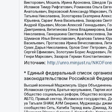
Викторович, Мошель Ирина Ароновна, Шведов Гри
Исламов Тимур Рифгатович, Романова Ольга Евге
Анатольевич, Верховский Александр Маркович, П
Татьяна Николаевна, Золотарева Екатерина Алек
Юрьевна, Саранг Анна Васильевна, Захарова Свет
Андрей Юрьевич, Мосин Алексей Геннадьевич, Ге
Дмитриевна, Вититинова Елена Владимировна, Ба
Николаевна, Ганнушкина Светлана Алексеевна, За
Шуманов Илья Вячеславович, Арапова Галина Юрь
Васильевич, Протасова Ирина Вячеславовна, Лит
Сухих Дарья Николаевна, Орлов Олег Петрович, 
Сергей Ефимович, Золотухин Борис Андреевич, Л
Генри Маркович, Захаров Герман Константинович
Источник:
http://unro.minjust.ru/NKOFore
* Единый федеральный список организа
законодательством Российской Федера
Высший военный Маджлисуль Шура Объединенных с
Исламская группа, Братья-мусульмане, Партия ис
Общество социальных реформ, Общество возрожд
АБТО, Правый сектор, Исламское государство, Д
уа Тагьаля SHAM, АУМ Синрике, Муджахеды джама
сообщество Сеть, Катиба Таухид валь-Джихад, Хай