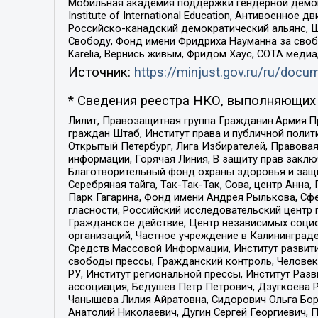
Мобильная академия поддержки гендерной демократи
Institute of International Education, Антивоенн
Российско-канадский демократический альянс, 
Свободу, Фонд имени Фридриха Науманна за свобо
Karelia, Вернись живым, Фридом Хаус, СОТА меди
Источник:
https://minjust.gov.ru/ru/doc
* Сведения реестра НКО, выполняющих 
Лилит, Правозащитная группа Гражданин.Армия.П
граждан Штаб, Институт права и публичной поли
Открытый Петербург, Лига Избирателей, Правова
информации, Горячая Линия, В защиту прав закл
Благотворительный фонд охраны здоровья и защи
Серебряная тайга, Так-Так-Так, Сова, центр Анн
Парк Гагарина, Фонд имени Андрея Рылькова, Сф
гласности, Российский исследовательский центр 
Гражданское действие, Центр независимых соци
организаций, Частное учреждение в Калининград
Средств Массовой Информации, Институт развити
свободы прессы, Гражданский контроль, Человек
РУ, Институт региональной прессы, Институт Ра
ассоциация, Бедушев Петр Петрович, Дзугкоева 
Чанышева Лилия Айратовна, Сидорович Ольга Бори
Анатолий Николаевич, Дугин Сергей Георгиевич, 