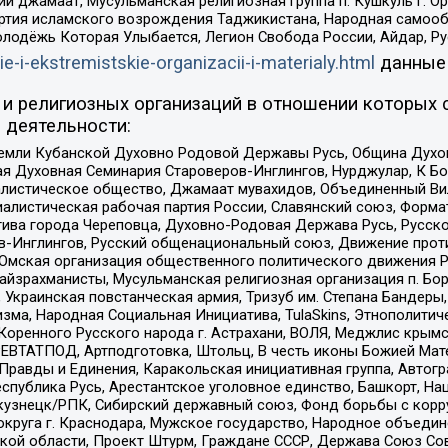
ий джамаат, Мусульманская религиозная группа п. Кушкуль г. 
ртия исламского возрождения Таджикистана, Народная самооб
олодёжь Которая Улыбается, Легион Свобода России, Айдар, Р
ie-i-ekstremistskie-organizacii-i-materialy.html
данные
и религиозных организаций в отношении которых 
 деятельности:
земли Кубанской Духовно Родовой Державы Русь, Община Духо
 Духовная Семинария Староверов-Инглингов, Нурджулар, К Бо
листическое общество, Джамаат мувахидов, Объединенный Вил
иалистическая рабочая партия России, Славянский союз, Форма
ива города Череповца, Духовно-Родовая Держава Русь, Русск
-Инглингов, Русский общенациональный союз, Движение против
 Омская организация общественного политического движения Р
йзрахманисты, Мусульманская религиозная организация п. Бо
краинская повстанческая армия, Тризуб им. Степана Бандеры, Бр
зма, Народная Социальная Инициатива, TulaSkins, Этнополитич
оренного Русского народа г. Астрахани, ВОЛЯ, Меджлис крымс
РЕВТАТПОД, Артподготовка, Штольц, В честь иконы Божией Мате
равды и Единения, Каракольская инициативная группа, Автогра
спублика Русь, Арестантское уголовное единство, Башкорт, Наци
окузнецк/РПК, Сибирский державный союз, Фонд борьбы с кор
округа г. Краснодара, Мужское государство, Народное объедин
ой области, Проект Штурм, Граждане СССР, Держава Союз Сов