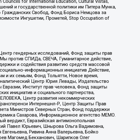
ls for International Education, Cultural Vistas,
ошений и государственной политики им Питера Мунка,
 Гражданских Свобод, Фонд Бориса Немцова за
имости Ингушетии, Прометей, Stop Occupation of
 Центр гендерных исследований, Фонд защиты прав
 Мы против СПИДа, СВЕЧА, Гуманитарное действие,
ддержки и содействия развитию средств массовой
р социально-информационных инициатив Действие,
 и их семьям, Фонд Тольятти, Новое время,
, Аналитический Центр Юрия Левады, Издательство
 Евразии, Институт прав человека, Фонд защиты
ких инициатив и социального партнерства,
ЕЛОВЕКА, Центр развития некоммерческих
 Трансперенси Интернешнл-Р, Центр Защиты Прав
овета Министров Северных Стран, Фонд поддержки
адемика Сахарова, Информационное агентство МЕМО.
ый вердикт, Евразийская антимонопольная
кий Павел Юрьевич, Шнырова Ольга Вадимовна,
 Евгеньевна, Ривина Анна Валерьевна, Бойко
хоев Магомед Бекханович, Шарипков Олег