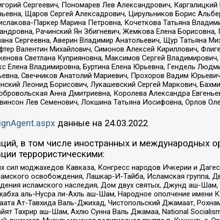
горий Сергеевич, Пономарев Лев Александрович, Каргалицкий 
ньевна, Щаров Сергей Алексадрович, Цирульников Борис Альбер
ислакова-Паркер Марина Петровна, Кочеткова Татьяна Владими
сандровна, Рачинский Ян Збигневич, Жемкова Елена Борисовна,
лана Сергеевна, Аверин Владимир Анатольевич, Щур Татьяна М
фтер Валентин Михайлович, Симонов Алексей Кириллович, Флиг
женова Светлана Куприяновна, Максимов Сергей Владимирович, 
кс Елена Владимировна, Буртина Елена Юрьевна, Гендель Людм
евна, Свечников Анатолий Мариевич, Прохоров Вадим Юрьевич
инский Леонид Борисович, Лукашевский Сергей Маркович, Бахм
Добровольская Анна Дмитриевна, Королева Александра Евгенье
евинсон Лев Семенович, Локшина Татьяна Иосифовна, Орлов Ол
ignAgent.aspx
данные на
24.03.2022
ций, в том числе иностранных и международных ор
ции террористическими:
ил моджахедов Кавказа, Конгресс народов Ичкерии и Дагеста
ламского освобождения, Лашкар-И-Тайба, Исламская группа, Дв
ения исламского наследия, Дом двух святых, Джунд аш-Шам, 
жабха аль-Нусра ли-Ахль аш-Шам, Народное ополчение имени К.
ата Ат-Тавхида Валь-Джихад, Чистопольский Джамаат, Рохнам
ят Тахрир аш-Шам, Ахлю Сунна Валь Джамаа, National Socialism