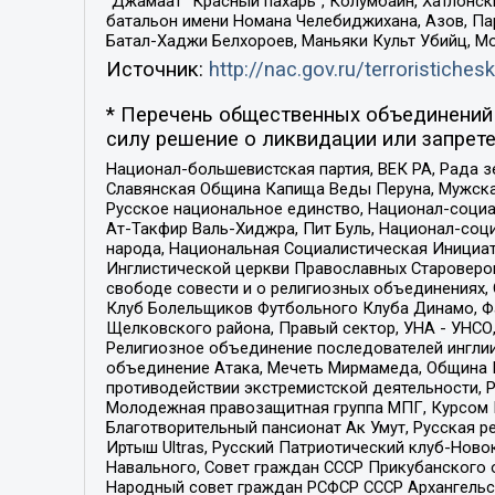
“Джамаат “Красный пахарь”, Колумбайн, Хатлонск
батальон имени Номана Челебиджихана, Азов, Па
Батал-Хаджи Белхороев, Маньяки Культ Убийц, М
Источник:
http://nac.gov.ru/terroristichesk
* Перечень общественных объединений 
силу решение о ликвидации или запрете
Национал-большевистская партия, ВЕК РА, Рада 
Славянская Община Капища Веды Перуна, Мужская
Русское национальное единство, Национал-социа
Ат-Такфир Валь-Хиджра, Пит Буль, Национал-соц
народа, Национальная Социалистическая Инициат
Инглистической церкви Православных Староверов
свободе совести и о религиозных объединениях,
Клуб Болельщиков Футбольного Клуба Динамо, Фа
Щелковского района, Правый сектор, УНА - УНСО, У
Религиозное объединение последователей инглии
объединение Атака, Мечеть Мирмамеда, Община К
противодействии экстремистской деятельности, 
Молодежная правозащитная группа МПГ, Курсом П
Благотворительный пансионат Ак Умут, Русская ре
Иртыш Ultras, Русский Патриотический клуб-Нов
Навального, Совет граждан СССР Прикубанского 
Народный совет граждан РСФСР СССР Архангельск