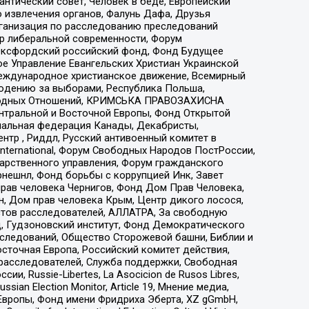
нтический совет, Человек в беде, Европейский
 извлечения органов, Фалунь Дафа, Друзья
рганизация по расследованию преследований
тр либеральной современности, Форум
 Оксфордский российский фонд, Фонд Будущее
е Управление Евангельских Христиан Украинской
еждународное христианское движение, Всемирный
людению за выборами, Республика Польша,
народных Отношений, КРИМСЬКА ПРАВОЗАХИСНА
ы Центральной и Восточной Европы, Фонд Открытой
иональная федерация Канады, Декабристы,
тр , Риддл, Русский антивоенный комитет в
nternational, Форум Свободных Народов ПостРоссии,
дарственного управления, Форум гражданского
рнешнл, Фонд борьбы с коррупцией Инк, Завет
прав человека Чернигов, Фонд Дом Прав Человека,
н, Дом прав человека Крым, Центр дикого лосося,
стов расследователей, АЛЛАТРА, За свободную
д, Гудзоновский институт, Фонд Демократического
сследований, Общество Сторожевой башни, Библии и
сточная Европа, Российский комитет действия,
-расследователей, Служба поддержки, Свободная
 Russie-Libertes, La Asocicion de Rusos Libres,
an Election Monitor, Article 19, Мнение медиа,
Европы, Фонд имени Фридриха Эберта, XZ gGmbH,