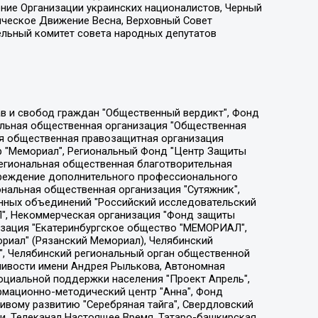
ение Организации украинских националистов, Черный
ическое Движение Весна, Верховный Совет
ельный комитет совета народных депутатов
ции социально-правовых программ "Лилит", Дальневосточное общественное движение "Маяк", Санкт-Петербургская ЛГБТ-инициативная группа "Выход", Инициативная группа ЛГБТ+ "Реверс", Алексеев Андрей Викторович, Бекбулатова Таисия Львовна, Беляев Иван Михайлович, Владыкина Елена Сергеевна, Гельман Марат Александрович, Никульшина Вероника Юрьевна, Толоконникова Надежда Андреевна, Шендерович Виктор Анатольевич, Общество с ограниченной ответственностью "Данное сообщение", Общество с ограниченной ответственностью Издательский дом "Новая глава", Айнбиндер Александра Александровна, Московский комьюнити-центр для ЛГБТ+инициатив, Благотворительный фонд развития филантропии, Deutsche Welle (Германия, Kurt-Schumacher-Strasse 3, 53113 Bonn), Борзунова Мария Михайловна, Воробьев Виктор Викторович, Голубева Анна Львовна, Константинова Алла Михайловна, Малкова Ирина Владимировна, Мурадов Мурад Абдулгалимович, Осетинская Елизавета Николаевна, Понасенков Евгений Николаевич, Ганапольский Матвей Юрьевич, Киселев Евгений Алексеевич, Борухович Ирина Григорьевна, Дремин Иван Тимофеевич, Дубровский Дмитрий Викторович, Красноярская региональная общественная организация поддержки и развития альтернативных образовательных технологий и межкультурных коммуникаций "ИНТЕРРА", Маяковская Екатерина Алексеевна, Фейгин Марк Захарович, Филимонов Андрей Викторович, Дзугкоева Регина Николаевна, Доброхотов Роман Александрович, Дудь Юрий Александрович, Елкин Сергей Владимирович, Кругликов Кирилл Игоревич, Сабунаева Мария Леонидовна, Семенов Алексей Владимирович, Шаинян Карен Багратович, Шульман Екатерина Михайловна, Асафьев Артур Валерьевич, Вахштайн Виктор Семенович, Венедиктов Алексей Алексеевич, Лушникова Екатерина Евгеньевна, Волков Леонид Михайлович, Невзоров Александр Глебович, Пархоменко Сергей Борисович, Сироткин Ярослав Николаевич, Кара-Мурза Владимир Владимирович, Баранова Наталья Владимировна, Гозман Леонид Яковлевич, Кагарлицкий Борис Юльевич, Климарев Михаил Валерьевич, Милов Владимир Станиславович, Автономная некоммерческая организация Краснодарский центр современного искусства "Типография", Моргенштерн Алишер Тагирович, Соболь Любовь Эдуардовна, Общество с ограниченной ответственностью "ЛИЗА НОРМ", Каспаров Гарри Кимович, Ходорковский Михаил Борисович, Общество с ограниченной ответственностью "Апрельские тезисы", Данилович Ирина Брониславовна, Кашин Олег Владимирович, Петров Николай Владимирович, Пивоваров Алексей Владимирович, Соколов Михаил Владимирович, Цветкова Юлия Владимировна, Чичваркин Евгений Александрович, Комитет против пыток/Команда против пыток, Общество с ограниченной ответственностью "Первый научный", Общество с ограниченной ответственностью "Вертолет и ко", Белоцерковская Вероника Борисовна, Кац Максим Евгеньевич, Лазарева Татьяна Юрьевна, Шаведдинов Руслан Табризович, Яшин Илья Валерьевич, Общество с ограниченной ответственностью "Иноагент ААВ", Алешковский Дмитрий Петрович, Альбац Евгения Марковна, Быков Дмитрий Львович, Галямина Юлия Евгеньевна, Лойко Сергей Леонидович, Мартынов Кирилл Константинович, Медведев Сергей Александрович, Крашенинников Федор Геннадиевич, Гордеева Катерина Вл