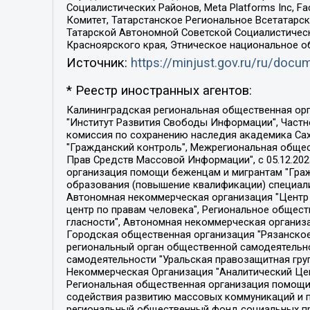
Социалистических Районов, Meta Platforms Inc, 
Комитет, Татарстанское Региональное Всетатар
Татарской Автономной Советской Социалистическ
Красноярского края, Этническое национальное о
Источник:
https://minjust.gov.ru/ru/doc
* Реестр иностранных агентов:
Калининградская региональная общественная организация "Экозащита!-Женсовет", Фонд содействия защите прав и свобод граждан "Общественный вердикт", Фонд "Институт Развития Свободы Информации", Частное учреждение "Информационное агентство МЕМО. РУ", Региональная общественная организация "Общественная комиссия по сохранению наследия академика Сахарова", Фонд поддержки свободы прессы, Санкт-Петербургская общественная правозащитная организация "Гражданский контроль", Межрегиональная общественная организация "Информационно-просветительский центр "Мемориал", Региональный Фонд "Центр Защиты Прав Средств Массовой Информации", с 05.12.2023 Фонд "Центр Защиты Прав Средств массовой информации", Региональная общественная благотворительная организация помощи беженцам и мигрантам "Гражданское содействие", Негосударственное образовательное учреждение дополнительного профессионального образования (повышение квалификации) специалистов "АКАДЕМИЯ ПО ПРАВАМ ЧЕЛОВЕКА", Свердловская региональная общественная организация "Сутяжник", Автономная некоммерческая организация "Центр независимых социологических исследований", Союз общественных объединений "Российский исследовательский центр по правам человека", Региональное общественное учреждение научно-информационный центр "МЕМОРИАЛ", Некоммерческая организация "Фонд защиты гласности", Автономная некоммерческая организация "Институт прав человека", Городская общественная организация "Екатеринбургское общество "МЕМОРИАЛ", Городская общественная организация "Рязанское историко-просветительское и правозащитное общество "Мемориал" (Рязанский Мемориал), Челябинский региональный орган общественной самодеятельности – женское общественное объединение "Женщины Евразии", Челябинский региональный орган общественной самодеятельности "Уральская правозащитная группа", Фонд содействия защите здоровья и социальной справедливости имени Андрея Рылькова, Автономная Некоммерческая Организация "Аналитический Центр Юрия Левады", Автономная некоммерческая организация социальной поддержки населения "Проект Апрель", Региональная общественная организация помощи женщинам и детям, находящимся в кризисной ситуации "Информационно-методический центр "Анна", Фонд содействия развитию массовых коммуникаций и правовому просвещению "Так-так-Так", Фонд содействия устойчивому развитию "Серебряная тайга", Свердловский региональный общественный фонд социальных проектов "Новое время", "Idel.Реалии", Кавказ.Реалии, Крым.Реалии, Телеканал Настоящее Время, Татаро-башкирская служба Радио Свобода (Azatliq Radiosi), Радио Свободная Европа/Радио Свобода (PCE/PC), "Сибирь.Реалии", "Фактограф", Благотворительный фонд помощи осужденным и их семьям, Автономная некоммерческая организация "Институт глобализации и социальных движений", Фонд "В защиту прав заключенных", Частное учреждение "Центр поддержки и содействия развитию средств массовой информации", Пензенский региональный общественный благотворительный фонд "Гражданский союз", "Север.Реалии", Некоммерческая организация Фонд "Правовая инициатива", 