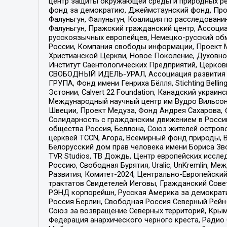
центр защиты окружающей среды и природных ресу
фонд за демократию, Джеймстаунский фонд, Прож
Фалуньгун, Фалуньгун, Коалиция по расследован
Фалуньгун, Пражский гражданский центр, Ассоци
русскоязычных европейцев, Немецко-русский об
России, Компания свободы информации, Проект М
Христианской Церкви, Новое Поколение, Духовн
Институт Саентологических Предприятий, Церков
СВОБОДНЫЙ ИДЕЛЬ-УРАЛ, Ассоциация развития ж
ГРУПА, Фонд имени Генриха Бёлля, Stichting Bellin
Эстонии, Calvert 22 Foundation, Канадский укра
Международный научный центр им Вудро Вильсона
Швеции, Проект Медуза, Фонд Андрея Сахарова, Ф
Солидарность с гражданским движением в России 
общества Россия, Беллона, Союз жителей острово
церквей TCCN, Агора, Всемирный фонд природы, B
Белорусский дом прав человека имени Бориса Зво
TVR Studios, ТВ Дождь, Центр европейских иссл
Россию, Свободная Бурятия, Uralic, UnKremlin, 
Развития, Комитет-2024, Центрально-Европейски
трактатов Свидетелей Иеговы, Гражданский Совет
РЭНД корпорейшн, Русская Америка за демократи
Россия Берлин, Свободная Россия Северный Рейн-В
Союз за возвращение Северных территорий, Крымско
Федерация анархического черного креста, Радио