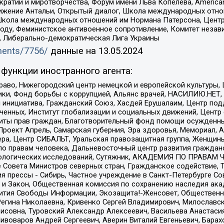
и и миротворчества, Форум имени Льва Копелева, American Counci
ое движение Антальи, Открытый диалог, Школа международных отн
Школа международных отношений им Нормана Патерсона, Центр
ду, Феминистское антивоенное сопротивление, Комитет независ
а, Либерально-демократическая Лига Украины
uments/7756/
данные на
13.05.2024
функции иностранного агента:
раво, Нижегородский центр немецкой и европейской культуры,
тики, Фонд борьбы с коррупцией, Альянс врачей, НАСИЛИЮ.НЕТ,
я инициатива, Гражданский Союз, Хасдей Ерушалаим, Центр по
юченных, Институт глобализации и социальных движений, Цент
ты прав граждан, Благотворительный фонд помощи осужденным
а, Проект Апрель, Самарская губерния, Эра здоровья, Мемориал
ера, Центр СИБАЛЬТ, Уральская правозащитная группа, Женщины
по правам человека, Дальневосточный центр развития гражданс
ологических исследований, Сутяжник, АКАДЕМИЯ ПО ПРАВАМ Ч
е Совета Министров северных стран, Гражданское содействие,
я прессы - Сибирь, Частное учреждение в Санкт-Петербурге С
 и Закон, Общественная комиссия по сохранению наследия ак
звития Свободы Информации, Экозащита!-Женсовет, Общественн
Регина Николаевна, Кривенко Сергей Владимирович, Милославс
совна, Туровский Александр Алексеевич, Васильева Анастасия
Пивоваров Андрей Сергеевич, Аверин Виталий Евгеньевич, Бара