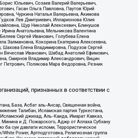
Борис Юльевич, Созаев Валерий Валерьевич,
тович, Гасан Ольга Павловна, Паутов Юрий
ровна, Чуркина Наталья Валерьевна, Акимова
 Гудков Лев Дмитриевич, Илларионова Юлия
ихайловна, Щур Николай Алексеевич, Блинушов
е Ирина Анатольевна, Мельникова Валентина
Беляев Сергей Иванович, Голубева Елена
ила Залмановна, Кокорина Екатерина Алексеевна,
, Шахова Елена Владимировна, Подузов Сергей
ин Вячеслав Иванович, Шабад Анатолий Ефимович,
вна, Смирнов Владимир Александрович, Вицин
ег Петрович, Полякова Мара Федоровна, Резник
ганизаций, признанных в соответствии с
на, База, Асбат аль-Ансар, Священная война,
ижение Талибан, Исламская партия Туркестана,
Исламский джихад, Аль-Каида, Имарат Кавказ,
 Минина и Д. Пожарского, Аджр от Аллаха Субхану
о ба суи давлати исломи, Террористическое
/White Power, Артподготовка, Религиозная группа