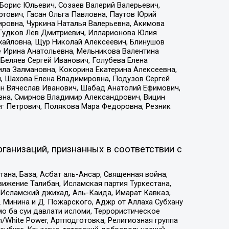
Борис Юльевич, Созаев Валерий Валерьевич,
тович, Гасан Ольга Павловна, Паутов Юрий
ровна, Чуркина Наталья Валерьевна, Акимова
 Гудков Лев Дмитриевич, Илларионова Юлия
ихайловна, Щур Николай Алексеевич, Блинушов
е Ирина Анатольевна, Мельникова Валентина
Беляев Сергей Иванович, Голубева Елена
ила Залмановна, Кокорина Екатерина Алексеевна,
, Шахова Елена Владимировна, Подузов Сергей
ин Вячеслав Иванович, Шабад Анатолий Ефимович,
вна, Смирнов Владимир Александрович, Вицин
ег Петрович, Полякова Мара Федоровна, Резник
ганизаций, признанных в соответствии с
на, База, Асбат аль-Ансар, Священная война,
ижение Талибан, Исламская партия Туркестана,
Исламский джихад, Аль-Каида, Имарат Кавказ,
 Минина и Д. Пожарского, Аджр от Аллаха Субхану
о ба суи давлати исломи, Террористическое
/White Power, Артподготовка, Религиозная группа