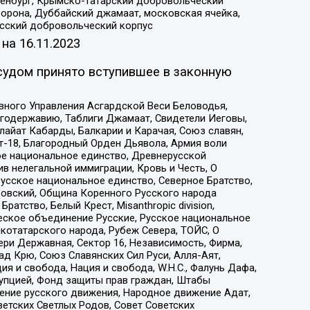
Оренбург, Крымско-татарский добровольческий
орона, Дуббайский джамаат, московская ячейка,
усский добровольческий корпус
 на
16.11.2023
судом принято вступившее в законную
вного Управления Асгардской Веси Беловодья,
годержавию, Таблиги Джамаат, Свидетели Иеговы,
айат Кабарды, Балкарии и Карачая, Союз славян,
т-18, Благородный Орден Дьявола, Армия воли
ое национальное единство, Древнерусской
 нелегальной иммиграции, Кровь и Честь, О
усское национальное единство, Северное Братство,
ровский, Община Коренного Русского народа
атство, Белый Крест, Misanthropic division,
еское объединение Русские, Русское национальное
котатарского народа, Рубеж Севера, ТОЙС, О
ри Державная, Сектор 16, Независимость, Фирма,
д Крю, Союз Славянских Сил Руси, Алля-Аят,
я и свобода, Нация и свобода, W.H.С., Фалунь Дафа,
рупцией, Фонд защиты прав граждан, Штабы
ение русского движения, Народное движение Адат,
етских Светлых Родов, Совет Советских