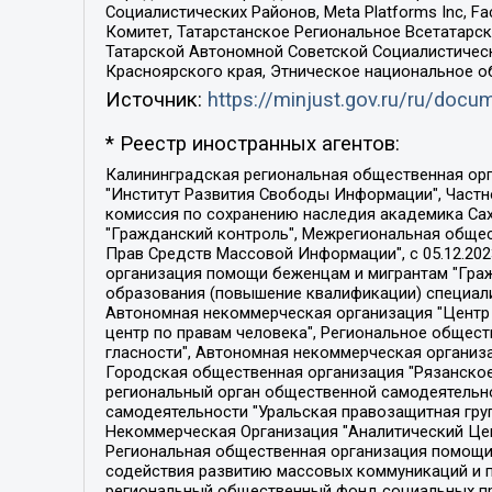
Социалистических Районов, Meta Platforms Inc, 
Комитет, Татарстанское Региональное Всетатар
Татарской Автономной Советской Социалистическ
Красноярского края, Этническое национальное о
Источник:
https://minjust.gov.ru/ru/doc
* Реестр иностранных агентов:
Калининградская региональная общественная организация "Экозащита!-Женсовет", Фонд содействия защите прав и свобод граждан "Общественный вердикт", Фонд "Институт Развития Свободы Информации", Частное учреждение "Информационное агентство МЕМО. РУ", Региональная общественная организация "Общественная комиссия по сохранению наследия академика Сахарова", Фонд поддержки свободы прессы, Санкт-Петербургская общественная правозащитная организация "Гражданский контроль", Межрегиональная общественная организация "Информационно-просветительский центр "Мемориал", Региональный Фонд "Центр Защиты Прав Средств Массовой Информации", с 05.12.2023 Фонд "Центр Защиты Прав Средств массовой информации", Региональная общественная благотворительная организация помощи беженцам и мигрантам "Гражданское содействие", Негосударственное образовательное учреждение дополнительного профессионального образования (повышение квалификации) специалистов "АКАДЕМИЯ ПО ПРАВАМ ЧЕЛОВЕКА", Свердловская региональная общественная организация "Сутяжник", Автономная некоммерческая организация "Центр независимых социологических исследований", Союз общественных объединений "Российский исследовательский центр по правам человека", Региональное общественное учреждение научно-информационный центр "МЕМОРИАЛ", Некоммерческая организация "Фонд защиты гласности", Автономная некоммерческая организация "Институт прав человека", Городская общественная организация "Екатеринбургское общество "МЕМОРИАЛ", Городская общественная организация "Рязанское историко-просветительское и правозащитное общество "Мемориал" (Рязанский Мемориал), Челябинский региональный орган общественной самодеятельности – женское общественное объединение "Женщины Евразии", Челябинский региональный орган общественной самодеятельности "Уральская правозащитная группа", Фонд содействия защите здоровья и социальной справедливости имени Андрея Рылькова, Автономная Некоммерческая Организация "Аналитический Центр Юрия Левады", Автономная некоммерческая организация социальной поддержки населения "Проект Апрель", Региональная общественная организация помощи женщинам и детям, находящимся в кризисной ситуации "Информационно-методический центр "Анна", Фонд содействия развитию массовых коммуникаций и правовому просвещению "Так-так-Так", Фонд содействия устойчивому развитию "Серебряная тайга", Свердловский региональный общественный фонд социальных проектов "Новое время", "Idel.Реалии", Кавказ.Реалии, Крым.Реалии, Телеканал Настоящее Время, Татаро-башкирская служба Радио Свобода (Azatliq Radiosi), Радио Свободная Европа/Радио Свобода (PCE/PC), "Сибирь.Реалии", "Фактограф", Благотворительный фонд помощи осужденным и их семьям, Автономная некоммерческая организация "Институт глобализации и социальных движений", Фонд "В защиту прав заключенных", Частное учреждение "Центр поддержки и содействия развитию средств массовой информации", Пензенский региональный общественный благотворительный фонд "Гражданский союз", "Север.Реалии", Некоммерческая организация Фонд "Правовая инициатива", 