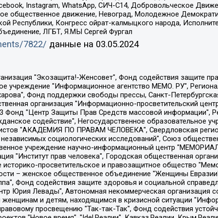
Facebook, Instagram, WhatsApp, СИЧ-С14, Добровольческое Движ
ское общественное движение, Невоград, Молодежное Демократ
ой Республики, Конгресс ойрат-калмыцкого народа, Исполнит
бъединение, ЛГБТ, Я.МЫ Сергей Фургал
uments/7822/
данные на
03.05.2024
Общество с ограниченной ответственностью "Радио Свободная Европа/Радио Свобода", Чешское информационное агентство "MEDIUM-ORIENT", Красноярская региональная общественная организация "Мы против СПИДа", Камалягин Денис Николаевич, Маркелов Сергей Евгеньевич, Пономарев Лев Александрович, Савицкая Людмила Алексеевна, Автономная некоммерческая организация "Центр по работе с проблемой насилия "НАСИЛИЮ.НЕТ", Межрегиональный профессиональный союз работников здравоохранения "Альянс врачей", Юридическое лицо, зарегистрированное в Латвийской Республике, SIA "Medusa Project" (регистрационный номер 40103797863, дата регистрации 10.06.2014), Некоммерческая организация "Фонд по борьбе с коррупцией", Автономная некоммерческая организация "Институт права и публичной политики", Баданин Роман Сергеевич, Гликин Максим Александрович, Железнова Мария Михайловна, Лукьянова Юлия Сергеевна, Маетная Елизавета Витальевна, Маняхин Петр Борисович, Чуракова Ольга Владимировна, Ярош Юлия Петровна, Юридическое лицо "The Insider SIA", зарегистрированное в Риге, Латвийская Республика (дата регистрации 26.06.2015), являющееся администратором доменного имени интернет-издания "The Insider SIA", https://theins.ru, Постернак Алексей Евгеньевич, Рубин Михаил Аркадьевич, Анин Роман Александрович, Юридическое лицо Istories fonds, зарегистрированное в Латвийской Республике (регистрационный номер 50008295751, дата регистрации 24.02.2020), Великовский Дмитрий Александрович, Долинина Ирина Николаевна, Мароховская Алеся Алексеевна, Шлейнов Роман Юрьевич, Шмагун Олеся Валентиновна, Общество с ограниченной ответственностью "Альтаир 2021", Общество с ограниченной ответственностью "Вега 2021", Общество с ограниченной ответственностью "Главный редактор 2021", Общество с ограниченной ответственностью "Ромашки монолит", Важенков Артем Валерьевич, Ивановская областная общественная организация "Центр гендерных исследований", Гурман Юрий Альбертович, Медиапроект "ОВД-Инфо", Егоров Владимир Владимирович, Жилинский Владимир Александрович, Общество с ограниченной ответственностью "ЗП", Иванова София Юрьевна, Карезина Инна Павловна, Кильтау Екатерина Викторовна, Петров Алексей Викторович, Пискунов Сергей Евгеньевич, Смирнов Сергей Сергеевич, Тихонов Михаил Сергеевич, Общество с ограниченной ответственностью "ЖУРНАЛИСТ-ИНОСТРАННЫЙ АГЕНТ", Арапова Галина Юрьевна, Вольтская Татьяна Анатольевна, Американская компания "Mason G.E.S. Anonymous Foundation" (США), являющаяся владельцем интернет-издания https://mnews.world/, Компания "Stichting Bellingcat", зарегистрированная в Нидерландах (дата регистрации 11.07.2018), Захаров Андрей Вячеславович, Клепиковская Екатерина Дмитриевна, Общество с ограниченной ответственностью "МЕМО", Перл Роман Александрович, Симонов Евгений Алексеевич, Соловьева Елена Анатольевна, Сотников Даниил Владимирович, Сурначева Елизавета Дмитриевна, Автономная некоммерческая организация по защите прав человека и информированию населения "Якутия – Наше Мнение", Общество с ограниченной ответственностью "Москоу диджитал медиа", с 26.01.2023 Общество с ограниченной ответственностью "Чайка Белые сады", Ветошкина Валерия Валерьевна, Заговора Максим Александрович, Межрегиональное общественное движение "Российская ЛГБТ - сеть", Оленичев Максим Владимирович, Павлов Иван Юрьевич, Скворцова Елена Сергеевна, Общество с ограниченной ответственностью "Как бы инагент", Кочетков Игорь Викторович, Общество с ограниченной ответственностью "Честные выборы", Еланчик Олег Александрович, Общество с ограниченной ответственностью "Нобелевский призыв", Гималова Регина Эмилевна, Григорьев Андрей Валерьевич, Григорьева Алина Александровна, Ассоциация по содействию защите прав призывников, альтернативнослужащих и военнослужащих "Правозащитная группа "Гражданин.Армия.Право", Хисамова Регина Фаритовна, Автономная некоммерческая организация по реализа