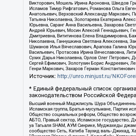
Викторович, Мошель Ирина Ароновна, Шведов Гри
Исламов Тимур Рифгатович, Романова Ольга Евге
Анатольевич, Верховский Александр Маркович, П
Татьяна Николаевна, Золотарева Екатерина Алек
Юрьевна, Саранг Анна Васильевна, Захарова Свет
Андрей Юрьевич, Мосин Алексей Геннадьевич, Ге
Дмитриевна, Вититинова Елена Владимировна, Ба
Николаевна, Ганнушкина Светлана Алексеевна, За
Шуманов Илья Вячеславович, Арапова Галина Юрь
Васильевич, Протасова Ирина Вячеславовна, Лит
Сухих Дарья Николаевна, Орлов Олег Петрович, 
Сергей Ефимович, Золотухин Борис Андреевич, Л
Генри Маркович, Захаров Герман Константинович
Источник:
http://unro.minjust.ru/NKOFore
* Единый федеральный список организа
законодательством Российской Федера
Высший военный Маджлисуль Шура Объединенных с
Исламская группа, Братья-мусульмане, Партия ис
Общество социальных реформ, Общество возрожд
АБТО, Правый сектор, Исламское государство, Д
уа Тагьаля SHAM, АУМ Синрике, Муджахеды джама
сообщество Сеть, Катиба Таухид валь-Джихад, Хай