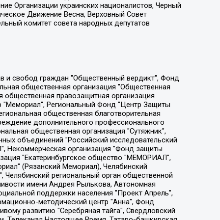
ение Организации украинских националистов, Черный
ическое Движение Весна, Верховный Совет
ельный комитет совета народных депутатов
ции социально-правовых программ "Лилит", Дальневосточное общественное движение "Маяк", Санкт-Петербургская ЛГБТ-инициативная группа "Выход", Инициативная группа ЛГБТ+ "Реверс", Алексеев Андрей Викторович, Бекбулатова Таисия Львовна, Беляев Иван Михайлович, Владыкина Елена Сергеевна, Гельман Марат Александрович, Никульшина Вероника Юрьевна, Толоконникова Надежда Андреевна, Шендерович Виктор Анатольевич, Общество с ограниченной ответственностью "Данное сообщение", Общество с ограниченной ответственностью Издательский дом "Новая глава", Айнбиндер Александра Александровна, Московский комьюнити-центр для ЛГБТ+инициатив, Благотворительный фонд развития филантропии, Deutsche Welle (Германия, Kurt-Schumacher-Strasse 3, 53113 Bonn), Борзунова Мария Михайловна, Воробьев Виктор Викторович, Голубева Анна Львовна, Константинова Алла Михайловна, Малкова Ирина Владимировна, Мурадов Мурад Абдулгалимович, Осетинская Елизавета Николаевна, Понасенков Евгений Николаевич, Ганапольский Матвей Юрьевич, Киселев Евгений Алексеевич, Борухович Ирина Григорьевна, Дремин Иван Тимофеевич, Дубровский Дмитрий Викторович, Красноярская региональная общественная организация поддержки и развития альтернативных образовательных технологий и межкультурных коммуникаций "ИНТЕРРА", Маяковская Екатерина Алексеевна, Фейгин Марк Захарович, Филимонов Андрей Викторович, Дзугкоева Регина Николаевна, Доброхотов Роман Александрович, Дудь Юрий Александрович, Елкин Сергей Владимирович, Кругликов Кирилл Игоревич, Сабунаева Мария Леонидовна, Семенов Алексей Владимирович, Шаинян Карен Багратович, Шульман Екатерина Михайловна, Асафьев Артур Валерьевич, Вахштайн Виктор Семенович, Венедиктов Алексей Алексеевич, Лушникова Екатерина Евгеньевна, Волков Леонид Михайлович, Невзоров Александр Глебович, Пархоменко Сергей Борисович, Сироткин Ярослав Николаевич, Кара-Мурза Владимир Владимирович, Баранова Наталья Владимировна, Гозман Леонид Яковлевич, Кагарлицкий Борис Юльевич, Климарев Михаил Валерьевич, Милов Владимир Станиславович, Автономная некоммерческая организация Краснодарский центр современного искусства "Типография", Моргенштерн Алишер Тагирович, Соболь Любовь Эдуардовна, Общество с ограниченной ответственностью "ЛИЗА НОРМ", Каспаров Гарри Кимович, Ходорковский Михаил Борисович, Общество с ограниченной ответственностью "Апрельские тезисы", Данилович Ирина Брониславовна, Кашин Олег Владимирович, Петров Николай Владимирович, Пивоваров Алексей Владимирович, Соколов Михаил Владимирович, Цветкова Юлия Владимировна, Чичваркин Евгений Александрович, Комитет против пыток/Команда против пыток, Общество с ограниченной ответственностью "Первый научный", Общество с ограниченной ответственностью "Вертолет и ко", Белоцерковская Вероника Борисовна, Кац Максим Евгеньевич, Лазарева Татьяна Юрьевна, Шаведдинов Руслан Табризович, Яшин Илья Валерьевич, Общество с ограниченной ответственностью "Иноагент ААВ", Алешковский Дмитрий Петрович, Альбац Евгения Марковна, Быков Дмитрий Львович, Галямина Юлия Евгеньевна, Лойко Сергей Леонидович, Мартынов Кирилл Константинович, Медведев Сергей Александрович, Крашенинников Федор Геннадиевич, Гордеева Катерина Вл