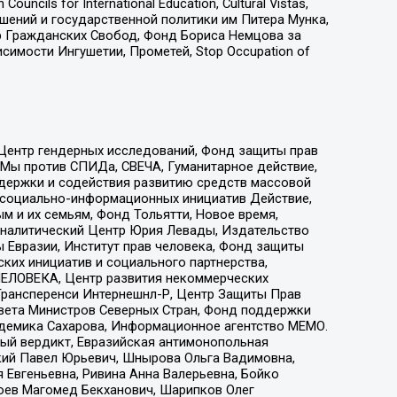
ls for International Education, Cultural Vistas,
ошений и государственной политики им Питера Мунка,
 Гражданских Свобод, Фонд Бориса Немцова за
имости Ингушетии, Прометей, Stop Occupation of
 Центр гендерных исследований, Фонд защиты прав
 Мы против СПИДа, СВЕЧА, Гуманитарное действие,
ддержки и содействия развитию средств массовой
р социально-информационных инициатив Действие,
 и их семьям, Фонд Тольятти, Новое время,
, Аналитический Центр Юрия Левады, Издательство
 Евразии, Институт прав человека, Фонд защиты
ких инициатив и социального партнерства,
ЕЛОВЕКА, Центр развития некоммерческих
 Трансперенси Интернешнл-Р, Центр Защиты Прав
овета Министров Северных Стран, Фонд поддержки
адемика Сахарова, Информационное агентство МЕМО.
ый вердикт, Евразийская антимонопольная
кий Павел Юрьевич, Шнырова Ольга Вадимовна,
 Евгеньевна, Ривина Анна Валерьевна, Бойко
хоев Магомед Бекханович, Шарипков Олег