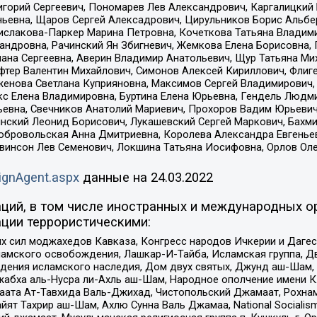
горий Сергеевич, Пономарев Лев Александрович, Каргалицкий 
ньевна, Щаров Сергей Алексадрович, Цирульников Борис Альбер
ислакова-Паркер Марина Петровна, Кочеткова Татьяна Владими
сандровна, Рачинский Ян Збигневич, Жемкова Елена Борисовна,
лана Сергеевна, Аверин Владимир Анатольевич, Щур Татьяна М
фтер Валентин Михайлович, Симонов Алексей Кириллович, Флиг
женова Светлана Куприяновна, Максимов Сергей Владимирович, 
кс Елена Владимировна, Буртина Елена Юрьевна, Гендель Людм
евна, Свечников Анатолий Мариевич, Прохоров Вадим Юрьевич
инский Леонид Борисович, Лукашевский Сергей Маркович, Бахм
Добровольская Анна Дмитриевна, Королева Александра Евгенье
евинсон Лев Семенович, Локшина Татьяна Иосифовна, Орлов Ол
ignAgent.aspx
данные на
24.03.2022
ций, в том числе иностранных и международных ор
ции террористическими:
ил моджахедов Кавказа, Конгресс народов Ичкерии и Дагеста
ламского освобождения, Лашкар-И-Тайба, Исламская группа, Дв
ения исламского наследия, Дом двух святых, Джунд аш-Шам, 
жабха аль-Нусра ли-Ахль аш-Шам, Народное ополчение имени К.
ата Ат-Тавхида Валь-Джихад, Чистопольский Джамаат, Рохнам
ят Тахрир аш-Шам, Ахлю Сунна Валь Джамаа, National Socialism