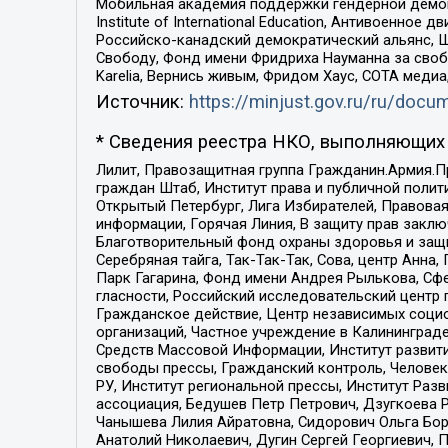
Мобильная академия поддержки гендерной демократи
Institute of International Education, Антивоенн
Российско-канадский демократический альянс, 
Свободу, Фонд имени Фридриха Науманна за свобо
Karelia, Вернись живым, Фридом Хаус, СОТА меди
Источник:
https://minjust.gov.ru/ru/doc
* Сведения реестра НКО, выполняющих 
Лилит, Правозащитная группа Гражданин.Армия.П
граждан Штаб, Институт права и публичной поли
Открытый Петербург, Лига Избирателей, Правова
информации, Горячая Линия, В защиту прав закл
Благотворительный фонд охраны здоровья и защи
Серебряная тайга, Так-Так-Так, Сова, центр Анн
Парк Гагарина, Фонд имени Андрея Рылькова, Сф
гласности, Российский исследовательский центр 
Гражданское действие, Центр независимых соци
организаций, Частное учреждение в Калининград
Средств Массовой Информации, Институт развити
свободы прессы, Гражданский контроль, Человек
РУ, Институт региональной прессы, Институт Ра
ассоциация, Бедушев Петр Петрович, Дзугкоева 
Чанышева Лилия Айратовна, Сидорович Ольга Бори
Анатолий Николаевич, Дугин Сергей Георгиевич, 