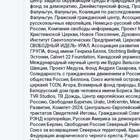
центр защиты окружающей среды и природных ресу
фонд за демократию, Джеймстаунский фонд, Прож
Фалуньгун, Фалуньгун, Коалиция по расследован
Фалуньгун, Пражский гражданский центр, Ассоци
русскоязычных европейцев, Немецко-русский об
России, Компания свободы информации, Проект М
Христианской Церкви, Новое Поколение, Духовн
Институт Саентологических Предприятий, Церков
СВОБОДНЫЙ ИДЕЛЬ-УРАЛ, Ассоциация развития ж
ГРУПА, Фонд имени Генриха Бёлля, Stichting Bellin
Эстонии, Calvert 22 Foundation, Канадский укра
Международный научный центр им Вудро Вильсона
Швеции, Проект Медуза, Фонд Андрея Сахарова, Ф
Солидарность с гражданским движением в России 
общества Россия, Беллона, Союз жителей острово
церквей TCCN, Агора, Всемирный фонд природы, B
Белорусский дом прав человека имени Бориса Зво
TVR Studios, ТВ Дождь, Центр европейских иссл
Россию, Свободная Бурятия, Uralic, UnKremlin, 
Развития, Комитет-2024, Центрально-Европейски
трактатов Свидетелей Иеговы, Гражданский Совет
РЭНД корпорейшн, Русская Америка за демократи
Россия Берлин, Свободная Россия Северный Рейн-В
Союз за возвращение Северных территорий, Крымско
Федерация анархического черного креста, Радио