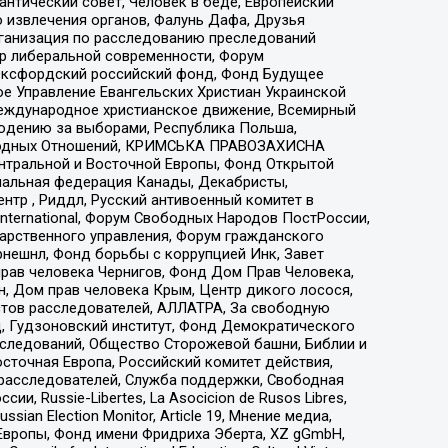
нтический совет, Человек в беде, Европейский
 извлечения органов, Фалунь Дафа, Друзья
рганизация по расследованию преследований
тр либеральной современности, Форум
 Оксфордский российский фонд, Фонд Будущее
е Управление Евангельских Христиан Украинской
еждународное христианское движение, Всемирный
людению за выборами, Республика Польша,
народных Отношений, КРИМСЬКА ПРАВОЗАХИСНА
ы Центральной и Восточной Европы, Фонд Открытой
иональная федерация Канады, Декабристы,
тр , Риддл, Русский антивоенный комитет в
nternational, Форум Свободных Народов ПостРоссии,
дарственного управления, Форум гражданского
рнешнл, Фонд борьбы с коррупцией Инк, Завет
прав человека Чернигов, Фонд Дом Прав Человека,
н, Дом прав человека Крым, Центр дикого лосося,
стов расследователей, АЛЛАТРА, За свободную
д, Гудзоновский институт, Фонд Демократического
сследований, Общество Сторожевой башни, Библии и
сточная Европа, Российский комитет действия,
-расследователей, Служба поддержки, Свободная
 Russie-Libertes, La Asocicion de Rusos Libres,
an Election Monitor, Article 19, Мнение медиа,
Европы, Фонд имени Фридриха Эберта, XZ gGmbH,