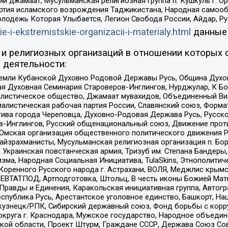
ий джамаат, Мусульманская религиозная группа п. Кушкуль г. 
ртия исламского возрождения Таджикистана, Народная самооб
олодёжь Которая Улыбается, Легион Свобода России, Айдар, Р
ie-i-ekstremistskie-organizacii-i-materialy.html
данные
и религиозных организаций в отношении которых 
 деятельности:
земли Кубанской Духовно Родовой Державы Русь, Община Духо
 Духовная Семинария Староверов-Инглингов, Нурджулар, К Бо
листическое общество, Джамаат мувахидов, Объединенный Вил
иалистическая рабочая партия России, Славянский союз, Форма
ива города Череповца, Духовно-Родовая Держава Русь, Русск
-Инглингов, Русский общенациональный союз, Движение против
 Омская организация общественного политического движения Р
йзрахманисты, Мусульманская религиозная организация п. Бо
краинская повстанческая армия, Тризуб им. Степана Бандеры, Бр
зма, Народная Социальная Инициатива, TulaSkins, Этнополитич
оренного Русского народа г. Астрахани, ВОЛЯ, Меджлис крымс
РЕВТАТПОД, Артподготовка, Штольц, В честь иконы Божией Мате
равды и Единения, Каракольская инициативная группа, Автогра
спублика Русь, Арестантское уголовное единство, Башкорт, Наци
окузнецк/РПК, Сибирский державный союз, Фонд борьбы с кор
округа г. Краснодара, Мужское государство, Народное объедин
ой области, Проект Штурм, Граждане СССР, Держава Союз Сов