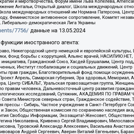
и и миротворчества, Форум имени Льва Копелева, American Counci
ое движение Антальи, Открытый диалог, Школа международных отн
Школа международных отношений им Нормана Патерсона, Центр
ду, Феминистское антивоенное сопротивление, Комитет независ
а, Либерально-демократическая Лига Украины
uments/7756/
данные на
13.05.2024
функции иностранного агента:
раво, Нижегородский центр немецкой и европейской культуры,
тики, Фонд борьбы с коррупцией, Альянс врачей, НАСИЛИЮ.НЕТ,
я инициатива, Гражданский Союз, Хасдей Ерушалаим, Центр по
юченных, Институт глобализации и социальных движений, Цент
ты прав граждан, Благотворительный фонд помощи осужденным
а, Проект Апрель, Самарская губерния, Эра здоровья, Мемориал
ера, Центр СИБАЛЬТ, Уральская правозащитная группа, Женщины
по правам человека, Дальневосточный центр развития гражданс
ологических исследований, Сутяжник, АКАДЕМИЯ ПО ПРАВАМ Ч
е Совета Министров северных стран, Гражданское содействие,
я прессы - Сибирь, Частное учреждение в Санкт-Петербурге С
 и Закон, Общественная комиссия по сохранению наследия ак
звития Свободы Информации, Экозащита!-Женсовет, Общественн
Регина Николаевна, Кривенко Сергей Владимирович, Милославс
совна, Туровский Александр Алексеевич, Васильева Анастасия
Пивоваров Андрей Сергеевич, Аверин Виталий Евгеньевич, Бара