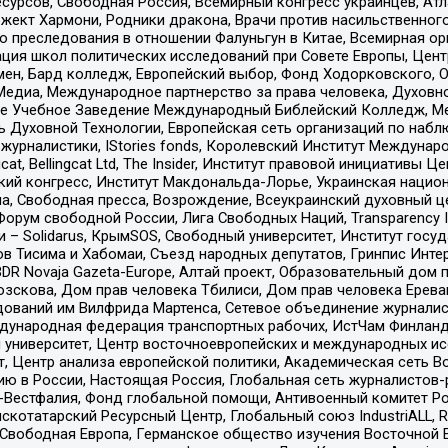
рсов, Свободная Россия, Всемирный конгресс украинцев, Атла
ект Хармони, Родники дракона, Врачи против насильственного
ию преследования в отношении Фалуньгун в Китае, Всемирная о
ация школ политических исследований при Совете Европы, Цен
мен, Бард колледж, Европейский выбор, Фонд Ходорковского,
едиа, Международное партнерство за права человека, Духовно
ое Учебное Заведение Международный Библейский Колледж, М
ь Духовной Технологии, Европейская сеть организаций по наб
урналистики, IStories fonds, Королевский Институт Между
gcat, Bellingcat Ltd, The Insider, Институт правовой инициатив
инский конгресс, Институт Макдональда-Лорье, Украинская нац
, Свободная пресса, Возрождение, Всеукраинский духовный цен
орум свободной России, Лига Свободных Наций, Transparеncy I
– Solidarus, КрымSOS, Свободный университет, Институт госу
в Тисима и Хабомаи, Съезд народных депутатов, Гринпис Инте
DR Novaja Gazeta-Europe, Алтай проект, Образовательный дом 
зскова, Дом прав человека Тбилиси, Дом прав человека Ерева
едований им Вилфрида Мартенса, Сетевое объединение журнали
Международная федерация транспортных рабочих, ИстЧам Финлан
й университет, Центр восточноевропейских и международных и
, Центр анализа европейской политики, Академическая сеть Во
ю в России, Настоящая Россия, Глобальная сеть журналистов
естфалия, Фонд глобальной помощи, Антивоенный комитет России,
татарский Ресурсный Центр, Глобальный союз IndustriALL, Russi
 Свободная Европа, Германское общество изучения Восточной 