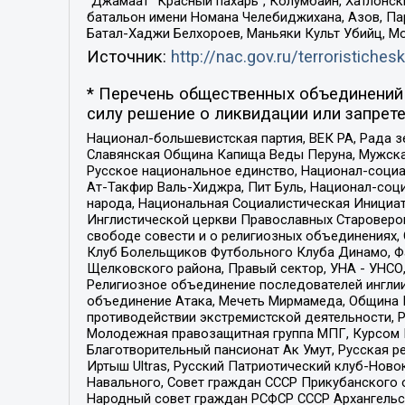
“Джамаат “Красный пахарь”, Колумбайн, Хатлонск
батальон имени Номана Челебиджихана, Азов, Па
Батал-Хаджи Белхороев, Маньяки Культ Убийц, М
Источник:
http://nac.gov.ru/terroristichesk
* Перечень общественных объединений 
силу решение о ликвидации или запрете
Национал-большевистская партия, ВЕК РА, Рада 
Славянская Община Капища Веды Перуна, Мужская
Русское национальное единство, Национал-социа
Ат-Такфир Валь-Хиджра, Пит Буль, Национал-соц
народа, Национальная Социалистическая Инициат
Инглистической церкви Православных Староверов
свободе совести и о религиозных объединениях,
Клуб Болельщиков Футбольного Клуба Динамо, Фа
Щелковского района, Правый сектор, УНА - УНСО, У
Религиозное объединение последователей инглии
объединение Атака, Мечеть Мирмамеда, Община К
противодействии экстремистской деятельности, 
Молодежная правозащитная группа МПГ, Курсом П
Благотворительный пансионат Ак Умут, Русская ре
Иртыш Ultras, Русский Патриотический клуб-Нов
Навального, Совет граждан СССР Прикубанского 
Народный совет граждан РСФСР СССР Архангельск