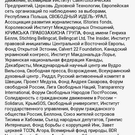
движение, Всемирный Институт Саентологических
Предприятий, Церковь Духовной Технологии, Европейская
сеть организаций по наблюдению за выборами,
Республика Польша, СВОБОДНЫЙ ИДЕЛЬ-УРАЛ,
Ассоциация развития журналистики, IStories fonds,
Королевский Институт Международных Отношений,
КРИМСЬКА ПРАВОЗАХИСНА ГРУПА, Фонд имени Генриха
Бёлля, Stichting Bellingcat, Bellingcat Ltd, The Insider, Институт
правовой инициативы Центральной и Восточной Европы,
Фонд Открытой Эстонии, Calvert 22 Foundation, Канадский
украинский конгресс, Институт Макдональда-Лорье,
Украинская национальная федерация Канады,
Декабристы, Международный научный центр им Вудро
Вильсона, Свободная пресса, Возрождение, Всеукраинский
духовный центр , Риддл, Русский антивоенный комитет в
Швеции, Проект Медуза, Фонд Андрея Сахарова, Форум
свободной России, Лига Свободных Наций, Transparеncy
International, Форум Свободных Народов ПостРоссии,
Солидарность с гражданским движением в России –
Solidarus, КрымSOS, Свободный университет, Институт
государственного управления, Форум гражданского
общества Россия, Беллона, Союз жителей островов
Тисима и Хабомаи, Съезд народных депутатов, Гринпис
Интернешнл, Фонд борьбы с коррупцией Инк, Завет
церквей TCCN, Агора, Всемирный фонд природы, BDR