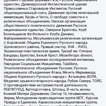
единство, Древнерусской Инглистической церкви
Православных Староверов-Инглингов, Русский
общенациональный союз, Движение против нелегальной
иммиграции, Кровь и Честь, О свободе совести и о
религиозных объединениях, Омская организация
общественного политического движения Русское
национальное единство, Северное Братство, Клуб
Болельщиков Футбольного Клуба Динамо,
Файзрахманисты, Мусульманская религиозная организация
п. Боровский, Община Коренного Русского народа
Щелковского района, Правый сектор, УНА - УНСО,
Украинская повстанческая армия, Тризуб им. Степана
Бандеры, Братство, Белый Крест, Misanthropic division,
Религиозное объединение последователей инглиизма,
Народная Социальная Инициатива, TulaSkins,
Этнополитическое объединение Русские, Русское
национальное объединение Атака, Мечеть Мирмамеда,
Община Коренного Русского народа г. Астрахани, ВОЛЯ,
Меджлис крымскотатарского народа, Рубеж Севера, ТОЙС,
О противодействии экстремистской деятельности,
РЕВТАТПОД, Артподготовка, Штольц, В честь иконы
Божией Матери Державная, Сектор 16, Независимость,
Фирма, Молодежная правозащитная группа МПГ, Курсом
Правды и Единения, Каракольская инициативная группа,