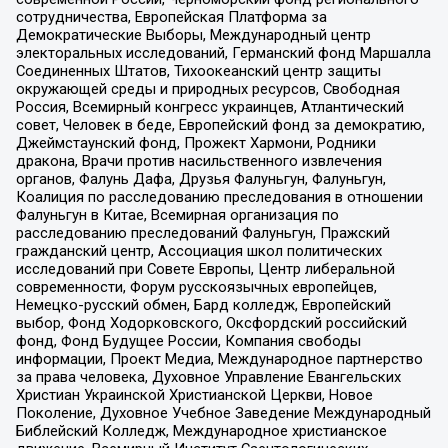
сотрудничества, Европейская Платформа за
Демократические Выборы, Международный центр
электоральных исследований, Германский фонд Маршалла
Соединенных Штатов, Тихоокеанский центр защиты
окружающей среды и природных ресурсов, Свободная
Россия, Всемирный конгресс украинцев, Атлантический
совет, Человек в беде, Европейский фонд за демократию,
Джеймстаунский фонд, Прожект Хармони, Родники
дракона, Врачи против насильственного извлечения
органов, Фалунь Дафа, Друзья Фалуньгун, Фалуньгун,
Коалиция по расследованию преследования в отношении
Фалуньгун в Китае, Всемирная организация по
расследованию преследований Фалуньгун, Пражский
гражданский центр, Ассоциация школ политических
исследований при Совете Европы, Центр либеральной
современности, Форум русскоязычных европейцев,
Немецко-русский обмен, Бард колледж, Европейский
выбор, Фонд Ходорковского, Оксфордский российский
фонд, Фонд Будущее России, Компания свободы
информации, Проект Медиа, Международное партнерство
за права человека, Духовное Управление Евангельских
Христиан Украинской Христианской Церкви, Новое
Поколение, Духовное Учебное Заведение Международный
Библейский Колледж, Международное христианское