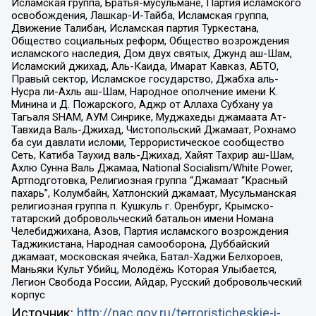
Исламская группа, Братья-мусульмане, Партия исламского
освобождения, Лашкар-И-Тайба, Исламская группа,
Движение Талибан, Исламская партия Туркестана,
Общество социальных реформ, Общество возрождения
исламского наследия, Дом двух святых, Джунд аш-Шам,
Исламский джихад, Аль-Каида, Имарат Кавказ, АБТО,
Правый сектор, Исламское государство, Джабха аль-
Нусра ли-Ахль аш-Шам, Народное ополчение имени К.
Минина и Д. Пожарского, Аджр от Аллаха Субхану уа
Тагьаля SHAM, АУМ Синрике, Муджахеды джамаата Ат-
Тавхида Валь-Джихад, Чистопольский Джамаат, Рохнамо
ба суи давлати исломи, Террористическое сообщество
Сеть, Катиба Таухид валь-Джихад, Хайят Тахрир аш-Шам,
Ахлю Сунна Валь Джамаа, National Socialism/White Power,
Артподготовка, Религиозная группа “Джамаат “Красный
пахарь”, Колумбайн, Хатлонский джамаат, Мусульманская
религиозная группа п. Кушкуль г. Оренбург, Крымско-
татарский добровольческий батальон имени Номана
Челебиджихана, Азов, Партия исламского возрождения
Таджикистана, Народная самооборона, Дуббайский
джамаат, московская ячейка, Батал-Хаджи Белхороев,
Маньяки Культ Убийц, Молодёжь Которая Улыбается,
Легион Свобода России, Айдар, Русский добровольческий
корпус
Источник:
http://nac.gov.ru/terroristicheskie-i-