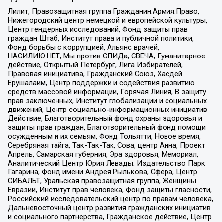
Лилит, Правозащитная группа Гражданин.Армия.Право,
Нижегородский центр немецкой и европейской культуры,
Центр гендерных исследований, Фонд защиты прав
граждан Штаб, Институт права и публичной политики,
Фонд борьбы с коррупцией, Альянс врачей,
НАСИЛИЮ.НЕТ, Мы против СПИДа, СВЕЧА, Гуманитарное
действие, Открытый Петербург, Лига Избирателей,
Правовая инициатива, Гражданский Союз, Хасдей
Ерушалаим, Центр поддержки и содействия развитию
средств массовой информации, Горячая Линия, В защиту
прав заключенных, Институт глобализации и социальных
движений, Центр социально-информационных инициатив
Действие, Благотворительный фонд охраны здоровья и
защиты прав граждан, Благотворительный фонд помощи
осужденным и их семьям, Фонд Тольятти, Новое время,
Серебряная тайга, Так-Так-Так, Сова, центр Анна, Проект
Апрель, Самарская губерния, Эра здоровья, Мемориал,
Аналитический Центр Юрия Левады, Издательство Парк
Гагарина, Фонд имени Андрея Рылькова, Сфера, Центр
СИБАЛЬТ, Уральская правозащитная группа, Женщины
Евразии, Институт прав человека, Фонд защиты гласности,
Российский исследовательский центр по правам человека,
Дальневосточный центр развития гражданских инициатив
и социального партнерства, Гражданское действие, Центр