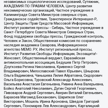
независимых социологических исследований, Сутяжник,
АКАДЕМИЯ ПО ПРАВАМ ЧЕЛОВЕКА, Центр развития
некоммерческих организаций, Частное учреждение в
Калининграде Совета Министров северных стран,
Гражданское содействие, Трансперенси Интернешнл-Р,
Центр Защиты Прав Средств Массовой Информации,
Институт развития прессы - Сибирь, Частное учреждение в
Санкт-Петербурге Совета Министров Северных Стран,
Фонд поддержки свободы прессы, Гражданский контроль,
Человек и Закон, Общественная комиссия по сохранению
наследия академика Сахарова, Информационное
агентство МЕМО. РУ, Институт региональной прессы,
Институт Развития Свободы Информации, Экозащита!-
Женсовет, Общественный вердикт, Евразийская
антимонопольная ассоциация, Бедушев Петр Петрович,
Дзугкоева Регина Николаевна, Кривенко Сергей
Владимирович, Милославский Павел Юрьевич, Шнырова
Ольга Вадимовна, Чанышева Лилия Айратовна, Сидорович
Ольга Борисовна, Туровский Александр Алексеевич,
Васильева Анастасия Евгеньевна, Ривина Анна Валерьевна,
Бойко Анатолий Николаевич, Дугин Сергей Георгиевич,
Пивоваров Андрей Сергеевич, Аверин Виталий Евгеньевич,
Барахоев Магомед Бекханович, Шарипков Олег
Викторович, Мошель Ирина Ароновна, Шведов Григорий
Сергеевич, Пономарев Лев Александрович, Каргалицкий