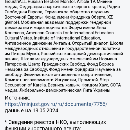
IndustriALL, Russian Election Monitor, Article 19, Мнение
медиа, Федерация анархического черного креста, Радио
Свободная Европа, Германское общество изучения
Восточной Европы, Фонд имени Фридриха Эберта, XZ
gGmbH, Мобильная академия поддержки гендерной
демократии и миротворчества, Форум имени Льва
Копелева, American Councils for International Education,
Cultural Vistas, Institute of International Education,
Антивоенное движение Антальи, Открытый диалог, Школа
международных отношений и государственной политики
им Питера Мунка, Российско-канадский демократический
альянс, Школа международных отношений им Нормана
Патерсона, Центр Гражданских Свобод, Фонд Бориса
Немцова за Свободу, Фонд имени Фридриха Науманна за
свободу, Феминистское антивоенное сопротивление,
Комитет независимости Ингушетии, Прометей, Stop
Occupation of Karelia, Вернись живым, Фридом Хаус, СОТА
медиа, Либерально-демократическая Лига Украины
Источник:
https://minjust.gov.ru/ru/documents/7756/
данные на
13.05.2024
* Сведения реестра НКО, выполняющих
функции иностранного агента: