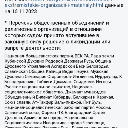
ekstremistskie-organizacii-i-materialy.html
данные
на
16.11.2023
* Перечень общественных объединений и
религиозных организаций в отношении
которых судом принято вступившее в
законную силу решение о ликвидации или
запрете деятельности:
Национал-большевистская партия, ВЕК РА, Рада земли
Кубанской Духовно Родовой Державы Русь, Община
Духовного Управления Асгардской Веси Беловодья,
Славянская Община Капища Веды Перуна, Мужская
Духовная Семинария Староверов-Инглингов, Нурджулар, К
Богодержавию, Таблиги Джамаат, Свидетели Иеговы,
Русское национальное единство, Национал-
социалистическое общество, Джамаат мувахидов,
Объединенный Вилайат Кабарды, Балкарии и Карачая,
Союз славян, Ат-Такфир Валь-Хиджра, Пит Буль,
Национал-социалистическая рабочая партия России,
Славянский союз, Формат-18, Благородный Орден
Дьявола, Армия воли народа, Национальная
Социалистическая Инициатива города Череповца,
Духовно-Родовая Держава Русь, Русское национальное