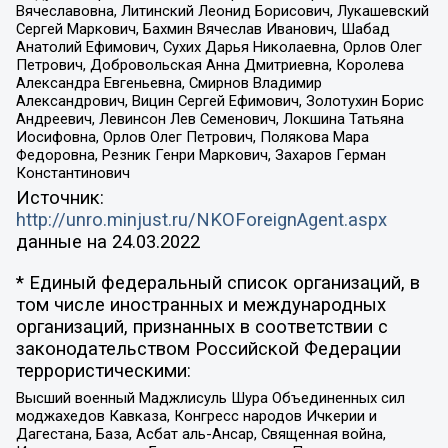
Вячеславовна, Литинский Леонид Борисович, Лукашевский
Сергей Маркович, Бахмин Вячеслав Иванович, Шабад
Анатолий Ефимович, Сухих Дарья Николаевна, Орлов Олег
Петрович, Добровольская Анна Дмитриевна, Королева
Александра Евгеньевна, Смирнов Владимир
Александрович, Вицин Сергей Ефимович, Золотухин Борис
Андреевич, Левинсон Лев Семенович, Локшина Татьяна
Иосифовна, Орлов Олег Петрович, Полякова Мара
Федоровна, Резник Генри Маркович, Захаров Герман
Константинович
Источник:
http://unro.minjust.ru/NKOForeignAgent.aspx
данные на
24.03.2022
* Единый федеральный список организаций, в
том числе иностранных и международных
организаций, признанных в соответствии с
законодательством Российской Федерации
террористическими:
Высший военный Маджлисуль Шура Объединенных сил
моджахедов Кавказа, Конгресс народов Ичкерии и
Дагестана, База, Асбат аль-Ансар, Священная война,