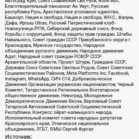
Автоград Крю, Союз Славянских Сил Руси, Алля-Аят,
Благотворительный пансионат Ак Умут, Русская
республика Русь, Арестантское уголовное единство,
Башкорт, Нация и свобода, Нация и свобода, W.H.С., Фалунь
Дафа, Иртыш Ultras, Русский Патриотический клуб-
Новокузнецк/РПК, Сибирский державный союз, Фонд
борьбы с коррупцией, Фонд защиты прав граждан, Штабы
Навального, Совет граждан СССР Прикубанского округа г.
Краснодара, Мужское государство, Народное
объединение русского движения, Народное движение
Адат, Народный совет граждан РСФСР СССР
Архангельской области, Проект Штурм, Граждане СССР,
Держава Союз Советских Светлых Родов, Совет Советских
Социалистических Районов, Meta Platforms Inc, Facebook,
Instagram, WhatsApp, СИЧ-С14, Добровольческое
Движение Организации украинских националистов, Черный
Комитет, Татарстанское Региональное Всетатарское
общественное движение, Невоград, Молодежное
Демократическое Движение Весна, Верховный Совет
Татарской Автономной Советской Социалистической
Республики, Конгресс ойрат-калмыцкого народа,
Исполнительный комитет совета народных депутатов
Красноярского края, Этническое национальное
объединение, ЛГБТ, Я.МЫ Сергей Фургал
Источник: