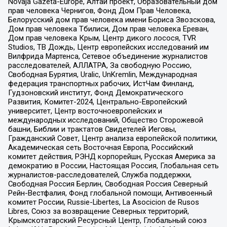
Novaja Gazeta-Europe, Алтай проект, Образовательный дом
прав человека Чернигов, Фонд Дом Прав Человека,
Белорусский дом прав человека имени Бориса Звозскова,
Дом прав человека Тбилиси, Дом прав человека Ереван,
Дом прав человека Крым, Центр дикого лосося, TVR
Studios, ТВ Дождь, Центр европейских исследований им
Вилфрида Мартенса, Сетевое объединение журналистов
расследователей, АЛЛАТРА, За свободную Россию,
Свободная Бурятия, Uralic, UnKremlin, Международная
федерация транспортных рабочих, ИстЧам Финланд,
Гудзоновский институт, Фонд Демократического
Развития, Комитет-2024, Центрально-Европейский
университет, Центр восточноевропейских и
международных исследований, Общество Сторожевой
башни, Библии и трактатов Свидетелей Иеговы,
Гражданский Совет, Центр анализа европейской политики,
Академическая сеть Восточная Европа, Российский
комитет действия, РЭНД корпорейшн, Русская Америка за
демократию в России, Настоящая Россия, Глобальная сеть
журналистов-расследователей, Служба поддержки,
Свободная Россия Берлин, Свободная Россия Северный
Рейн-Вестфалия, Фонд глобальной помощи, Антивоенный
комитет России, Russie-Libertes, La Asocicion de Rusos
Libres, Союз за возвращение Северных территорий,
Крымскотатарский Ресурсный Центр, Глобальный союз