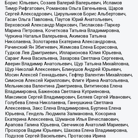
Борис Юльевич, Созаев Валерий Валерьевич, Исламов
Тимур Рифгатович, Романова Ольга Евгеньевна, Щаров
Сергей Алексадрович, Цирульников Борис Альбертович,
Гасан Ольга Павловна, Паутов Юрий Анатольевич,
Верховский Александр Маркович, Пислакова-Паркер
Марина Петровна, Кочеткова Татьяна Владимировна,
Чуркина Наталья Валерьевна, Акимова Татьяна
Николаевна, Золотарева Екатерина Александровна,
Рачинский Ян Збигневич, Жемкова Елена Борисовна,
Гудков Лев Дмитриевич, Илларионова Юлия Юрьевна,
Саранг Анна Васильевна, Захарова Светлана Сергеевна,
Аверин Владимир Анатольевич, Щур Татьяна Михайловна,
Щур Николай Алексеевич, Блинушов Андрей Юрьевич,
Мосин Алексей Геннадьевич, Гефтер Валентин Михайлович,
Симонов Алексей Кириллович, Флиге Ирина Анатольевна,
Мельникова Валентина Дмитриевна, Вититинова Елена
Владимировна, Баженова Светлана Куприяновна,
Максимов Сергей Владимирович, Беляев Сергей Иванович,
Голубева Елена Николаевна, Ганнушкина Светлана
Алексеевна, Закс Елена Владимировна, Буртина Елена
Юрьевна, Гендель Людмила Залмановна, Кокорина
Екатерина Алексеевна, Шуманов Илья Вячеславович,
Арапова Галина Юрьевна, Свечников Анатолий Мариевич,
Прохоров Вадим Юрьевич, Шахова Елена Владимировна,
Подузов Сергей Васильевич, Протасова Ирина