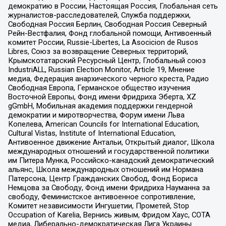
демократию в России, Настоящая Россия, Глобальная сеть
журналистов-расследователей, Служба поддержки,
Свободная Россия Берлин, Свободная Россия Северный
Рейн-Вестфалия, Фонд глобальной помощи, Антивоенный
комитет России, Russie-Libertes, La Asocicion de Rusos
Libres, Союз за возвращение Северных территорий,
Крымскотатарский Ресурсный Центр, Глобальный союз
IndustriALL, Russian Election Monitor, Article 19, Мнение
медиа, Федерация анархического черного креста, Радио
Свободная Европа, Германское общество изучения
Восточной Европы, Фонд имени Фридриха Эберта, XZ
gGmbH, Мобильная академия поддержки гендерной
демократии и миротворчества, Форум имени Льва
Копелева, American Councils for International Education,
Cultural Vistas, Institute of International Education,
Антивоенное движение Антальи, Открытый диалог, Школа
международных отношений и государственной политики
им Питера Мунка, Российско-канадский демократический
альянс, Школа международных отношений им Нормана
Патерсона, Центр Гражданских Свобод, Фонд Бориса
Немцова за Свободу, Фонд имени Фридриха Науманна за
свободу, Феминистское антивоенное сопротивление,
Комитет независимости Ингушетии, Прометей, Stop
Occupation of Karelia, Вернись живым, Фридом Хаус, СОТА
медиа, Либерально-демократическая Лига Украины