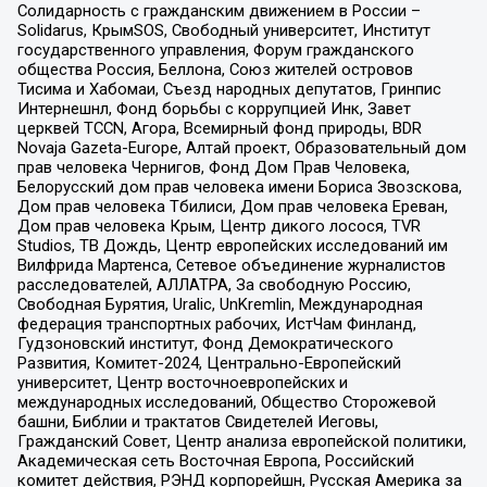
Солидарность с гражданским движением в России –
Solidarus, КрымSOS, Свободный университет, Институт
государственного управления, Форум гражданского
общества Россия, Беллона, Союз жителей островов
Тисима и Хабомаи, Съезд народных депутатов, Гринпис
Интернешнл, Фонд борьбы с коррупцией Инк, Завет
церквей TCCN, Агора, Всемирный фонд природы, BDR
Novaja Gazeta-Europe, Алтай проект, Образовательный дом
прав человека Чернигов, Фонд Дом Прав Человека,
Белорусский дом прав человека имени Бориса Звозскова,
Дом прав человека Тбилиси, Дом прав человека Ереван,
Дом прав человека Крым, Центр дикого лосося, TVR
Studios, ТВ Дождь, Центр европейских исследований им
Вилфрида Мартенса, Сетевое объединение журналистов
расследователей, АЛЛАТРА, За свободную Россию,
Свободная Бурятия, Uralic, UnKremlin, Международная
федерация транспортных рабочих, ИстЧам Финланд,
Гудзоновский институт, Фонд Демократического
Развития, Комитет-2024, Центрально-Европейский
университет, Центр восточноевропейских и
международных исследований, Общество Сторожевой
башни, Библии и трактатов Свидетелей Иеговы,
Гражданский Совет, Центр анализа европейской политики,
Академическая сеть Восточная Европа, Российский
комитет действия, РЭНД корпорейшн, Русская Америка за