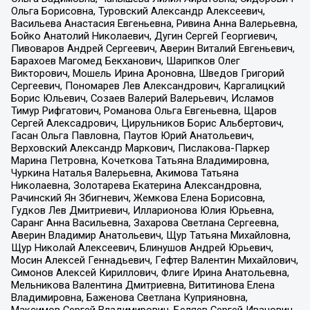
Ольга Борисовна, Туровский Александр Алексеевич,
Васильева Анастасия Евгеньевна, Ривина Анна Валерьевна,
Бойко Анатолий Николаевич, Дугин Сергей Георгиевич,
Пивоваров Андрей Сергеевич, Аверин Виталий Евгеньевич,
Барахоев Магомед Бекханович, Шарипков Олег
Викторович, Мошель Ирина Ароновна, Шведов Григорий
Сергеевич, Пономарев Лев Александрович, Каргалицкий
Борис Юльевич, Созаев Валерий Валерьевич, Исламов
Тимур Рифгатович, Романова Ольга Евгеньевна, Щаров
Сергей Алексадрович, Цирульников Борис Альбертович,
Гасан Ольга Павловна, Паутов Юрий Анатольевич,
Верховский Александр Маркович, Пислакова-Паркер
Марина Петровна, Кочеткова Татьяна Владимировна,
Чуркина Наталья Валерьевна, Акимова Татьяна
Николаевна, Золотарева Екатерина Александровна,
Рачинский Ян Збигневич, Жемкова Елена Борисовна,
Гудков Лев Дмитриевич, Илларионова Юлия Юрьевна,
Саранг Анна Васильевна, Захарова Светлана Сергеевна,
Аверин Владимир Анатольевич, Щур Татьяна Михайловна,
Щур Николай Алексеевич, Блинушов Андрей Юрьевич,
Мосин Алексей Геннадьевич, Гефтер Валентин Михайлович,
Симонов Алексей Кириллович, Флиге Ирина Анатольевна,
Мельникова Валентина Дмитриевна, Вититинова Елена
Владимировна, Баженова Светлана Куприяновна,
Максимов Сергей Владимирович, Беляев Сергей Иванович,