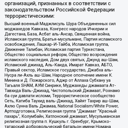
организаций, признанных в соответствии с
законодательством Российской Федерации
террористическими:
Высший военный Маджлисуль Шура Объединенных сил
моджахедов Кавказа, Конгресс народов Ичкерии и
Дагестана, База, Асбат аль-Ансар, Священная война,
Исламская группа, Братья-мусульмане, Партия исламского
освобождения, Лашкар-И-Тайба, Исламская группа,
Движение Талибан, Исламская партия Туркестана,
Общество социальных реформ, Общество возрождения
исламского наследия, Дом двух святых, Джунд аш-Шам,
Исламский джихад, Аль-Каида, Имарат Кавказ, АБТО,
Правый сектор, Исламское государство, Джабха аль-
Нусра ли-Ахль аш-Шам, Народное ополчение имени К.
Минина и Д. Пожарского, Аджр от Аллаха Субхану уа
Тагьаля SHAM, АУМ Синрике, Муджахеды джамаата Ат-
Тавхида Валь-Джихад, Чистопольский Джамаат, Рохнамо
ба суи давлати исломи, Террористическое сообщество
Сеть, Катиба Таухид валь-Джихад, Хайят Тахрир аш-Шам,
Ахлю Сунна Валь Джамаа, National Socialism/White Power,
Артподготовка, Религиозная группа “Джамаат “Красный
пахарь”, Колумбайн, Хатлонский джамаат, Мусульманская
религиозная группа п. Кушкуль г. Оренбург, Крымско-
татарский добровольческий батальон имени Номана