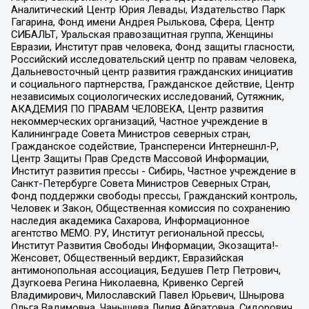
Аналитический Центр Юрия Левады, Издательство Парк
Гагарина, Фонд имени Андрея Рылькова, Сфера, Центр
СИБАЛЬТ, Уральская правозащитная группа, Женщины
Евразии, Институт прав человека, Фонд защиты гласности,
Российский исследовательский центр по правам человека,
Дальневосточный центр развития гражданских инициатив
и социального партнерства, Гражданское действие, Центр
независимых социологических исследований, Сутяжник,
АКАДЕМИЯ ПО ПРАВАМ ЧЕЛОВЕКА, Центр развития
некоммерческих организаций, Частное учреждение в
Калининграде Совета Министров северных стран,
Гражданское содействие, Трансперенси Интернешнл-Р,
Центр Защиты Прав Средств Массовой Информации,
Институт развития прессы - Сибирь, Частное учреждение в
Санкт-Петербурге Совета Министров Северных Стран,
Фонд поддержки свободы прессы, Гражданский контроль,
Человек и Закон, Общественная комиссия по сохранению
наследия академика Сахарова, Информационное
агентство МЕМО. РУ, Институт региональной прессы,
Институт Развития Свободы Информации, Экозащита!-
Женсовет, Общественный вердикт, Евразийская
антимонопольная ассоциация, Бедушев Петр Петрович,
Дзугкоева Регина Николаевна, Кривенко Сергей
Владимирович, Милославский Павел Юрьевич, Шнырова
Ольга Вадимовна, Чанышева Лилия Айратовна, Сидорович