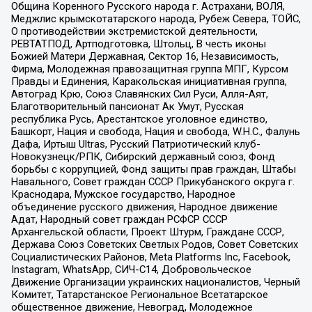
Община Коренного Русского народа г. Астрахани, ВОЛЯ,
Меджлис крымскотатарского народа, Рубеж Севера, ТОЙС,
О противодействии экстремистской деятельности,
РЕВТАТПОД, Артподготовка, Штольц, В честь иконы
Божией Матери Державная, Сектор 16, Независимость,
Фирма, Молодежная правозащитная группа МПГ, Курсом
Правды и Единения, Каракольская инициативная группа,
Автоград Крю, Союз Славянских Сил Руси, Алля-Аят,
Благотворительный пансионат Ак Умут, Русская
республика Русь, Арестантское уголовное единство,
Башкорт, Нация и свобода, Нация и свобода, W.H.С., Фалунь
Дафа, Иртыш Ultras, Русский Патриотический клуб-
Новокузнецк/РПК, Сибирский державный союз, Фонд
борьбы с коррупцией, Фонд защиты прав граждан, Штабы
Навального, Совет граждан СССР Прикубанского округа г.
Краснодара, Мужское государство, Народное
объединение русского движения, Народное движение
Адат, Народный совет граждан РСФСР СССР
Архангельской области, Проект Штурм, Граждане СССР,
Держава Союз Советских Светлых Родов, Совет Советских
Социалистических Районов, Meta Platforms Inc, Facebook,
Instagram, WhatsApp, СИЧ-С14, Добровольческое
Движение Организации украинских националистов, Черный
Комитет, Татарстанское Региональное Всетатарское
общественное движение, Невоград, Молодежное