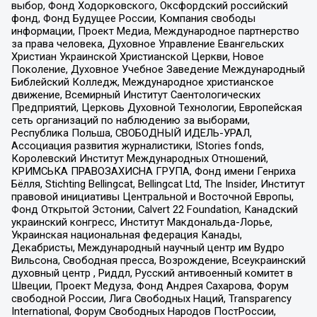
выбор, Фонд Ходорковского, Оксфордский российский
фонд, Фонд Будущее России, Компания свободы
информации, Проект Медиа, Международное партнерство
за права человека, Духовное Управление Евангельских
Христиан Украинской Христианской Церкви, Новое
Поколение, Духовное Учебное Заведение Международный
Библейский Колледж, Международное христианское
движение, Всемирный Институт Саентологических
Предприятий, Церковь Духовной Технологии, Европейская
сеть организаций по наблюдению за выборами,
Республика Польша, СВОБОДНЫЙ ИДЕЛЬ-УРАЛ,
Ассоциация развития журналистики, IStories fonds,
Королевский Институт Международных Отношений,
КРИМСЬКА ПРАВОЗАХИСНА ГРУПА, Фонд имени Генриха
Бёлля, Stichting Bellingcat, Bellingcat Ltd, The Insider, Институт
правовой инициативы Центральной и Восточной Европы,
Фонд Открытой Эстонии, Calvert 22 Foundation, Канадский
украинский конгресс, Институт Макдональда-Лорье,
Украинская национальная федерация Канады,
Декабристы, Международный научный центр им Вудро
Вильсона, Свободная пресса, Возрождение, Всеукраинский
духовный центр , Риддл, Русский антивоенный комитет в
Швеции, Проект Медуза, Фонд Андрея Сахарова, Форум
свободной России, Лига Свободных Наций, Transparеncy
International, Форум Свободных Народов ПостРоссии,