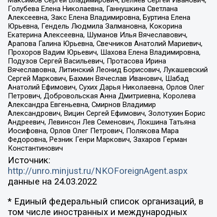
Голубева Елена Николаевна, Ганнушкина Светлана
Алексеевна, Закс Елена Владимировна, Буртина Елена
Юрьевна, Гендель Людмила Залмановна, Кокорина
Екатерина Алексеевна, Шуманов Илья Вячеславович,
Арапова Галина Юрьевна, Свечников Анатолий Мариевич,
Прохоров Вадим Юрьевич, Шахова Елена Владимировна,
Подузов Сергей Васильевич, Протасова Ирина
Вячеславовна, Литинский Леонид Борисович, Лукашевский
Сергей Маркович, Бахмин Вячеслав Иванович, Шабад
Анатолий Ефимович, Сухих Дарья Николаевна, Орлов Олег
Петрович, Добровольская Анна Дмитриевна, Королева
Александра Евгеньевна, Смирнов Владимир
Александрович, Вицин Сергей Ефимович, Золотухин Борис
Андреевич, Левинсон Лев Семенович, Локшина Татьяна
Иосифовна, Орлов Олег Петрович, Полякова Мара
Федоровна, Резник Генри Маркович, Захаров Герман
Константинович
Источник:
http://unro.minjust.ru/NKOForeignAgent.aspx
данные на
24.03.2022
* Единый федеральный список организаций, в
том числе иностранных и международных