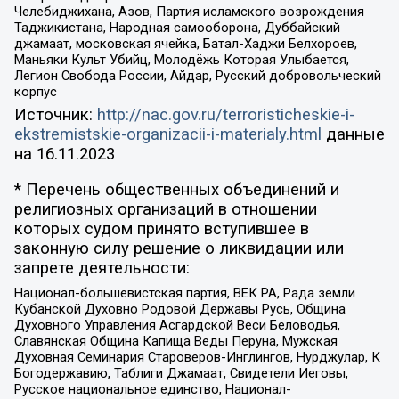
Челебиджихана, Азов, Партия исламского возрождения
Таджикистана, Народная самооборона, Дуббайский
джамаат, московская ячейка, Батал-Хаджи Белхороев,
Маньяки Культ Убийц, Молодёжь Которая Улыбается,
Легион Свобода России, Айдар, Русский добровольческий
корпус
Источник:
http://nac.gov.ru/terroristicheskie-i-
ekstremistskie-organizacii-i-materialy.html
данные
на
16.11.2023
* Перечень общественных объединений и
религиозных организаций в отношении
которых судом принято вступившее в
законную силу решение о ликвидации или
запрете деятельности:
Национал-большевистская партия, ВЕК РА, Рада земли
Кубанской Духовно Родовой Державы Русь, Община
Духовного Управления Асгардской Веси Беловодья,
Славянская Община Капища Веды Перуна, Мужская
Духовная Семинария Староверов-Инглингов, Нурджулар, К
Богодержавию, Таблиги Джамаат, Свидетели Иеговы,
Русское национальное единство, Национал-