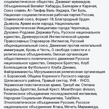
социалистическое общество, Джамаат мувахидов,
Объединенный Вилайат Кабарды, Балкарии и Карачая,
Союз славян, Ат-Такфир Валь-Хиджра, Пит Буль,
Национал-социалистическая рабочая партия России,
Славянский союз, Формат-18, Благородный Орден
Дьявола, Армия воли народа, Национальная
Социалистическая Инициатива города Череповца,
Духовно-Родовая Держава Русь, Русское национальное
единство, Древнерусской Инглистической церкви
Православных Староверов-Инглингов, Русский
общенациональный союз, Движение против нелегальной
иммиграции, Кровь и Честь, О свободе совести и о
религиозных объединениях, Омская организация
общественного политического движения Русское
национальное единство, Северное Братство, Клуб
Болельщиков Футбольного Клуба Динамо,
Файзрахманисты, Мусульманская религиозная организация
п. Боровский, Община Коренного Русского народа
Щелковского района, Правый сектор, УНА - УНСО,
Украинская повстанческая армия, Тризуб им. Степана
Бандеры, Братство, Белый Крест, Misanthropic division,
Религиозное объединение последователей инглиизма,
Народная Социальная Инициатива, TulaSkins,
Этнополитическое объединение Русские, Русское
национальное объединение Атака, Мечеть Мирмамеда,