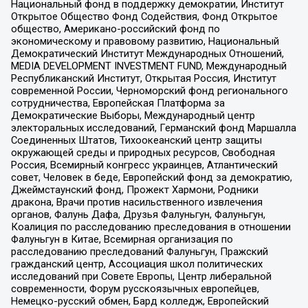
Национальный фонд в поддержку демократии, Институт
Открытое Общество Фонд Содействия, Фонд Открытое
общество, Американо-российский фонд по
экономическому и правовому развитию, Национальный
Демократический Институт Международных Отношений,
MEDIA DEVELOPMENT INVESTMENT FUND, Международный
Республиканский Институт, Открытая Россия, Институт
современной России, Черноморский фонд регионального
сотрудничества, Европейская Платформа за
Демократические Выборы, Международный центр
электоральных исследований, Германский фонд Маршалла
Соединенных Штатов, Тихоокеанский центр защиты
окружающей среды и природных ресурсов, Свободная
Россия, Всемирный конгресс украинцев, Атлантический
совет, Человек в беде, Европейский фонд за демократию,
Джеймстаунский фонд, Прожект Хармони, Родники
дракона, Врачи против насильственного извлечения
органов, Фалунь Дафа, Друзья Фалуньгун, Фалуньгун,
Коалиция по расследованию преследования в отношении
Фалуньгун в Китае, Всемирная организация по
расследованию преследований Фалуньгун, Пражский
гражданский центр, Ассоциация школ политических
исследований при Совете Европы, Центр либеральной
современности, Форум русскоязычных европейцев,
Немецко-русский обмен, Бард колледж, Европейский