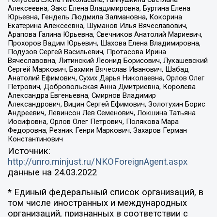
Алексеевна, Закс Елена Владимировна, Буртина Елена
Юрьевна, Гендель Людмила Залмановна, Кокорина
Екатерина Алексеевна, Шуманов Илья Вячеславович,
Арапова Галина Юрьевна, Свечников Анатолий Мариевич,
Прохоров Вадим Юрьевич, Шахова Елена Владимировна,
Подузов Сергей Васильевич, Протасова Ирина
Вячеславовна, Литинский Леонид Борисович, Лукашевский
Сергей Маркович, Бахмин Вячеслав Иванович, Шабад
Анатолий Ефимович, Сухих Дарья Николаевна, Орлов Олег
Петрович, Добровольская Анна Дмитриевна, Королева
Александра Евгеньевна, Смирнов Владимир
Александрович, Вицин Сергей Ефимович, Золотухин Борис
Андреевич, Левинсон Лев Семенович, Локшина Татьяна
Иосифовна, Орлов Олег Петрович, Полякова Мара
Федоровна, Резник Генри Маркович, Захаров Герман
Константинович
Источник:
http://unro.minjust.ru/NKOForeignAgent.aspx
данные на
24.03.2022
* Единый федеральный список организаций, в
том числе иностранных и международных
организаций, признанных в соответствии с