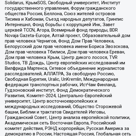
Solidarus, КрымSOS, Свободный университет, Институт
государственного управления, Форум гражданского
общества Россия, Беллона, Союз жителей островов
Тисима и Хабомаи, Съезд народных депутатов, Гринпис
Интернешнл, Фонд борьбы с коррупцией Инк, Завет
церквей TCCN, Агора, Всемирный фонд природы, BDR
Novaja Gazeta-Europe, Алтай проект, Образовательный дом
прав человека Чернигов, Фонд Дом Прав Человека,
Белорусский дом прав человека имени Бориса Звозскова,
Дом прав человека Тбилиси, Дом прав человека Ереван,
Дом прав человека Крым, Центр дикого лосося, TVR
Studios, ТВ Дождь, Центр европейских исследований им
Вилфрида Мартенса, Сетевое объединение журналистов
расследователей, АЛЛАТРА, За свободную Россию,
Свободная Бурятия, Uralic, UnKremlin, Международная
федерация транспортных рабочих, ИстЧам Финланд,
Гудзоновский институт, Фонд Демократического
Развития, Комитет-2024, Центрально-Европейский
университет, Центр восточноевропейских и
международных исследований, Общество Сторожевой
башни, Библии и трактатов Свидетелей Иеговы,
Гражданский Совет, Центр анализа европейской политики,
Академическая сеть Восточная Европа, Российский
комитет действия, РЭНД корпорейшн, Русская Америка за
демократию в России, Настоящая Россия, Глобальная сеть