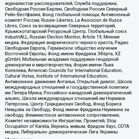
журналистов-расследователей, Служба поддержки,
Свободная Россия Берлин, Свободная Россия Северный
Рейн-Вестфалия, Фонд глобальной помощи, Антивоенный
комитет России, Russie-Libertes, La Asocicion de Rusos
Libres, Союз за возвращение Северных территорий,
Крымскотатарский Ресурсный Центр, Глобальный союз
IndustriALL, Russian Election Monitor, Article 19, Мнение
медиа, Федерация анархического черного креста, Радио
Свободная Европа, Германское общество изучения
Восточной Европы, Фонд имени Фридриха Эберта, XZ
gGmbH, Мобильная академия поддержки гендерной
демократии и миротворчества, Форум имени Льва
Копелева, American Councils for International Education,
Cultural Vistas, Institute of International Education,
Антивоенное движение Антальи, Открытый диалог, Школа
международных отношений и государственной политики
им Питера Мунка, Российско-канадский демократический
альянс, Школа международных отношений им Нормана
Патерсона, Центр Гражданских Свобод, Фонд Бориса
Немцова за Свободу, Фонд имени Фридриха Науманна за
свободу, Феминистское антивоенное сопротивление,
Комитет независимости Ингушетии, Прометей, Stop
Occupation of Karelia, Вернись живым, Фридом Хаус, СОТА
медиа, Либерально-демократическая Лига Украины