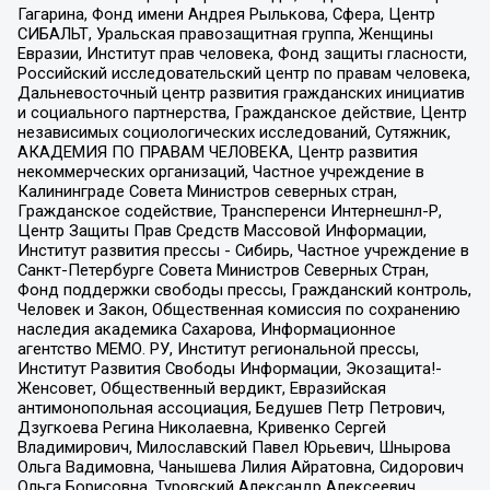
Гагарина, Фонд имени Андрея Рылькова, Сфера, Центр
СИБАЛЬТ, Уральская правозащитная группа, Женщины
Евразии, Институт прав человека, Фонд защиты гласности,
Российский исследовательский центр по правам человека,
Дальневосточный центр развития гражданских инициатив
и социального партнерства, Гражданское действие, Центр
независимых социологических исследований, Сутяжник,
АКАДЕМИЯ ПО ПРАВАМ ЧЕЛОВЕКА, Центр развития
некоммерческих организаций, Частное учреждение в
Калининграде Совета Министров северных стран,
Гражданское содействие, Трансперенси Интернешнл-Р,
Центр Защиты Прав Средств Массовой Информации,
Институт развития прессы - Сибирь, Частное учреждение в
Санкт-Петербурге Совета Министров Северных Стран,
Фонд поддержки свободы прессы, Гражданский контроль,
Человек и Закон, Общественная комиссия по сохранению
наследия академика Сахарова, Информационное
агентство МЕМО. РУ, Институт региональной прессы,
Институт Развития Свободы Информации, Экозащита!-
Женсовет, Общественный вердикт, Евразийская
антимонопольная ассоциация, Бедушев Петр Петрович,
Дзугкоева Регина Николаевна, Кривенко Сергей
Владимирович, Милославский Павел Юрьевич, Шнырова
Ольга Вадимовна, Чанышева Лилия Айратовна, Сидорович
Ольга Борисовна, Туровский Александр Алексеевич,