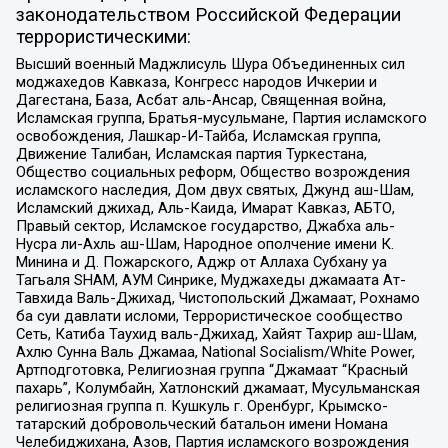
законодательством Российской Федерации
террористическими:
Высший военный Маджлисуль Шура Объединенных сил
моджахедов Кавказа, Конгресс народов Ичкерии и
Дагестана, База, Асбат аль-Ансар, Священная война,
Исламская группа, Братья-мусульмане, Партия исламского
освобождения, Лашкар-И-Тайба, Исламская группа,
Движение Талибан, Исламская партия Туркестана,
Общество социальных реформ, Общество возрождения
исламского наследия, Дом двух святых, Джунд аш-Шам,
Исламский джихад, Аль-Каида, Имарат Кавказ, АБТО,
Правый сектор, Исламское государство, Джабха аль-
Нусра ли-Ахль аш-Шам, Народное ополчение имени К.
Минина и Д. Пожарского, Аджр от Аллаха Субхану уа
Тагьаля SHAM, АУМ Синрике, Муджахеды джамаата Ат-
Тавхида Валь-Джихад, Чистопольский Джамаат, Рохнамо
ба суи давлати исломи, Террористическое сообщество
Сеть, Катиба Таухид валь-Джихад, Хайят Тахрир аш-Шам,
Ахлю Сунна Валь Джамаа, National Socialism/White Power,
Артподготовка, Религиозная группа “Джамаат “Красный
пахарь”, Колумбайн, Хатлонский джамаат, Мусульманская
религиозная группа п. Кушкуль г. Оренбург, Крымско-
татарский добровольческий батальон имени Номана
Челебиджихана, Азов, Партия исламского возрождения