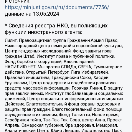
Источник:
https://minjust.gov.ru/ru/documents/7756/
данные на
13.05.2024
* Сведения реестра НКО, выполняющих
функции иностранного агента:
Лилит, Правозащитная группа Гражданин.Армия.Право,
Нижегородский центр немецкой и европейской культуры,
Центр гендерных исследований, Фонд защиты прав
граждан Штаб, Институт права и публичной политики,
Фонд борьбы с коррупцией, Альянс врачей,
НАСИЛИЮ.НЕТ, Мы против СПИДа, СВЕЧА, Гуманитарное
действие, Открытый Петербург, Лига Избирателей,
Правовая инициатива, Гражданский Союз, Хасдей
Ерушалаим, Центр поддержки и содействия развитию
средств массовой информации, Горячая Линия, В защиту
прав заключенных, Институт глобализации и социальных
движений, Центр социально-информационных инициатив
Действие, Благотворительный фонд охраны здоровья и
защиты прав граждан, Благотворительный фонд помощи
осужденным и их семьям, Фонд Тольятти, Новое время,
Серебряная тайга, Так-Так-Так, Сова, центр Анна, Проект
Апрель, Самарская губерния, Эра здоровья, Мемориал,
Аналитический Центр Юрия Левады, Издательство Парк