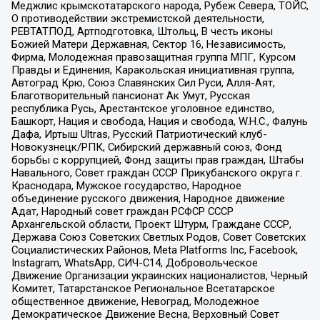
Меджлис крымскотатарского народа, Рубеж Севера, ТОЙС,
О противодействии экстремистской деятельности,
РЕВТАТПОД, Артподготовка, Штольц, В честь иконы
Божией Матери Державная, Сектор 16, Независимость,
Фирма, Молодежная правозащитная группа МПГ, Курсом
Правды и Единения, Каракольская инициативная группа,
Автоград Крю, Союз Славянских Сил Руси, Алля-Аят,
Благотворительный пансионат Ак Умут, Русская
республика Русь, Арестантское уголовное единство,
Башкорт, Нация и свобода, Нация и свобода, W.H.С., Фалунь
Дафа, Иртыш Ultras, Русский Патриотический клуб-
Новокузнецк/РПК, Сибирский державный союз, Фонд
борьбы с коррупцией, Фонд защиты прав граждан, Штабы
Навального, Совет граждан СССР Прикубанского округа г.
Краснодара, Мужское государство, Народное
объединение русского движения, Народное движение
Адат, Народный совет граждан РСФСР СССР
Архангельской области, Проект Штурм, Граждане СССР,
Держава Союз Советских Светлых Родов, Совет Советских
Социалистических Районов, Meta Platforms Inc, Facebook,
Instagram, WhatsApp, СИЧ-С14, Добровольческое
Движение Организации украинских националистов, Черный
Комитет, Татарстанское Региональное Всетатарское
общественное движение, Невоград, Молодежное
Демократическое Движение Весна, Верховный Совет