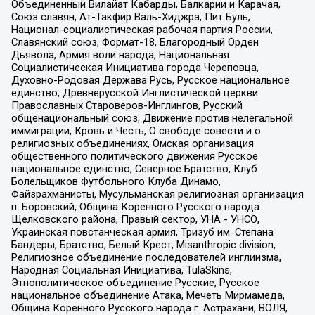
Объединенный Вилайат Кабарды, Балкарии и Карачая,
Союз славян, Ат-Такфир Валь-Хиджра, Пит Буль,
Национал-социалистическая рабочая партия России,
Славянский союз, Формат-18, Благородный Орден
Дьявола, Армия воли народа, Национальная
Социалистическая Инициатива города Череповца,
Духовно-Родовая Держава Русь, Русское национальное
единство, Древнерусской Инглистической церкви
Православных Староверов-Инглингов, Русский
общенациональный союз, Движение против нелегальной
иммиграции, Кровь и Честь, О свободе совести и о
религиозных объединениях, Омская организация
общественного политического движения Русское
национальное единство, Северное Братство, Клуб
Болельщиков Футбольного Клуба Динамо,
Файзрахманисты, Мусульманская религиозная организация
п. Боровский, Община Коренного Русского народа
Щелковского района, Правый сектор, УНА - УНСО,
Украинская повстанческая армия, Тризуб им. Степана
Бандеры, Братство, Белый Крест, Misanthropic division,
Религиозное объединение последователей инглиизма,
Народная Социальная Инициатива, TulaSkins,
Этнополитическое объединение Русские, Русское
национальное объединение Атака, Мечеть Мирмамеда,
Община Коренного Русского народа г. Астрахани, ВОЛЯ,