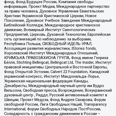
фонд, Фонд Будущее России, Компания свободы
информации, Проект Медиа, Международное партнерство
за права человека, Духовное Управление Евангельских
Христиан Украинской Христианской Церкви, Новое
Поколение, Духовное Учебное Заведение Международный
Библейский Колледж, Международное христианское
движение, Всемирный Институт Саентологических
Предприятий, Церковь Духовной Технологии, Европейская
сеть организаций по наблюдению за выборами,
Республика Польша, СВОБОДНЫЙ ИДЕЛЬ-УРАЛ,
Ассоциация развития журналистики, IStories fonds,
Королевский Институт Международных Отношений,
КРИМСЬКА ПРАВОЗАХИСНА ГРУПА, Фонд имени Генриха
Бёлля, Stichting Bellingcat, Bellingcat Ltd, The Insider, Институт
правовой инициативы Центральной и Восточной Европы,
Фонд Открытой Эстонии, Calvert 22 Foundation, Канадский
украинский конгресс, Институт Макдональда-Лорье,
Украинская национальная федерация Канады,
Декабристы, Международный научный центр им Вудро
Вильсона, Свободная пресса, Возрождение, Всеукраинский
духовный центр , Риддл, Русский антивоенный комитет в
Швеции, Проект Медуза, Фонд Андрея Сахарова, Форум
свободной России, Лига Свободных Наций, Transparеncy
International, Форум Свободных Народов ПостРоссии,
Солидарность с гражданским движением в России –