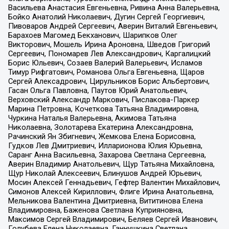
Васильева Анастасия Евгеньевна, Ривина Анна Валерьевна,
Бойко Анатолий Николаевич, Дугин Сергей Георгиевич,
Пивоваров Андрей Сергеевич, Аверин Виталий Евгеньевич,
Барахоев Магомед Бекханович, Шарипков Олег
Викторович, Мошель Ирина Ароновна, Шведов Григорий
Сергеевич, Пономарев Лев Александрович, Каргалицкий
Борис Юльевич, Созаев Валерий Валерьевич, Исламов
Тимур Рифгатович, Романова Ольга Евгеньевна, Щаров
Сергей Алексадрович, Цирульников Борис Альбертович,
Гасан Ольга Павловна, Паутов Юрий Анатольевич,
Верховский Александр Маркович, Пислакова-Паркер
Марина Петровна, Кочеткова Татьяна Владимировна,
Чуркина Наталья Валерьевна, Акимова Татьяна
Николаевна, Золотарева Екатерина Александровна,
Рачинский Ян Збигневич, Жемкова Елена Борисовна,
Гудков Лев Дмитриевич, Илларионова Юлия Юрьевна,
Саранг Анна Васильевна, Захарова Светлана Сергеевна,
Аверин Владимир Анатольевич, Щур Татьяна Михайловна,
Щур Николай Алексеевич, Блинушов Андрей Юрьевич,
Мосин Алексей Геннадьевич, Гефтер Валентин Михайлович,
Симонов Алексей Кириллович, Флиге Ирина Анатольевна,
Мельникова Валентина Дмитриевна, Вититинова Елена
Владимировна, Баженова Светлана Куприяновна,
Максимов Сергей Владимирович, Беляев Сергей Иванович,
Голубева Елена Николаевна, Ганнушкина Светлана