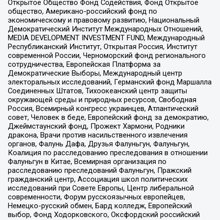
Открытое Общество Фонд Содействия, Фонд Открытое
общество, Американо-российский фонд по
экономическому и правовому развитию, Национальный
Демократический Институт Международных Отношений,
MEDIA DEVELOPMENT INVESTMENT FUND, Международный
Республиканский Институт, Открытая Россия, Институт
современной России, Черноморский фонд регионального
сотрудничества, Европейская Платформа за
Демократические Выборы, Международный центр
электоральных исследований, Германский фонд Маршалла
Соединенных Штатов, Тихоокеанский центр защиты
окружающей среды и природных ресурсов, Свободная
Россия, Всемирный конгресс украинцев, Атлантический
совет, Человек в беде, Европейский фонд за демократию,
Джеймстаунский фонд, Прожект Хармони, Родники
дракона, Врачи против насильственного извлечения
органов, Фалунь Дафа, Друзья Фалуньгун, Фалуньгун,
Коалиция по расследованию преследования в отношении
Фалуньгун в Китае, Всемирная организация по
расследованию преследований Фалуньгун, Пражский
гражданский центр, Ассоциация школ политических
исследований при Совете Европы, Центр либеральной
современности, Форум русскоязычных европейцев,
Немецко-русский обмен, Бард колледж, Европейский
выбор, Фонд Ходорковского, Оксфордский российский