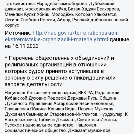
Таджикистана, Народная самооборона, Дуббайский
джамаат, московская ячейка, Батал-Хаджи Белхороев,
Маньяки Культ Убийц, Молодёжь Которая Улыбается,
Легион Свобода России, Айдар, Русский добровольческий
корпус
Источник:
http://nac.gov.ru/terroristicheskie-i-
ekstremistskie-organizacii-i-materialy.html
данные
на
16.11.2023
* Перечень общественных объединений и
религиозных организаций в отношении
которых судом принято вступившее в
законную силу решение о ликвидации или
запрете деятельности:
Национал-большевистская партия, ВЕК РА, Рада земли
Кубанской Духовно Родовой Державы Русь, Община
Духовного Управления Асгардской Веси Беловодья,
Славянская Община Капища Веды Перуна, Мужская
Духовная Семинария Староверов-Инглингов, Нурджулар, К
Богодержавию, Таблиги Джамаат, Свидетели Иеговы,
Русское национальное единство, Национал-
социалистическое общество, Джамаат мувахидов,