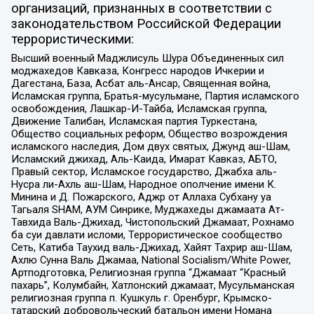
организаций, признанных в соответствии с
законодательством Российской Федерации
террористическими:
Высший военный Маджлисуль Шура Объединенных сил
моджахедов Кавказа, Конгресс народов Ичкерии и
Дагестана, База, Асбат аль-Ансар, Священная война,
Исламская группа, Братья-мусульмане, Партия исламского
освобождения, Лашкар-И-Тайба, Исламская группа,
Движение Талибан, Исламская партия Туркестана,
Общество социальных реформ, Общество возрождения
исламского наследия, Дом двух святых, Джунд аш-Шам,
Исламский джихад, Аль-Каида, Имарат Кавказ, АБТО,
Правый сектор, Исламское государство, Джабха аль-
Нусра ли-Ахль аш-Шам, Народное ополчение имени К.
Минина и Д. Пожарского, Аджр от Аллаха Субхану уа
Тагьаля SHAM, АУМ Синрике, Муджахеды джамаата Ат-
Тавхида Валь-Джихад, Чистопольский Джамаат, Рохнамо
ба суи давлати исломи, Террористическое сообщество
Сеть, Катиба Таухид валь-Джихад, Хайят Тахрир аш-Шам,
Ахлю Сунна Валь Джамаа, National Socialism/White Power,
Артподготовка, Религиозная группа “Джамаат “Красный
пахарь”, Колумбайн, Хатлонский джамаат, Мусульманская
религиозная группа п. Кушкуль г. Оренбург, Крымско-
татарский добровольческий батальон имени Номана