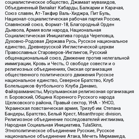
социалистическое общество, Джамаат мувахидов,
Объединенный Вилайат Кабарды, Балкарии и Карачая,
Союз славян, Ат-Такфир Валь-Хиджра, Пит Буль,
Национал-социалистическая рабочая партия России,
Славянский союз, Формат-18, Благородный Орден
Дьявола, Армия воли народа, Национальная
Социалистическая Инициатива города Череповца,
Духовно-Родовая Держава Русь, Русское национальное
единство, Древнерусской Инглистической церкви
Православных Староверов-Инглингов, Русский
общенациональный союз, Движение против нелегальной
иммиграции, Кровь и Честь, О свободе совести и о
религиозных объединениях, Омская организация
общественного политического движения Русское
национальное единство, Северное Братство, Клуб
Болельщиков Футбольного Клуба Динамо,
Файзрахманисты, Мусульманская религиозная организация
п. Боровский, Община Коренного Русского народа
Щелковского района, Правый сектор, УНА - УНСО,
Украинская повстанческая армия, Тризуб им. Степана
Бандеры, Братство, Белый Крест, Misanthropic division,
Религиозное объединение последователей инглиизма,
Народная Социальная Инициатива, TulaSkins,
Этнополитическое объединение Русские, Русское
национальное объединение Атака, Мечеть Мирмамеда,