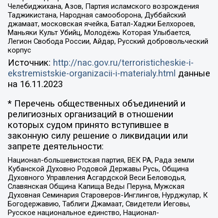
Челебиджихана, Азов, Партия исламского возрождения
Таджикистана, Народная самооборона, Дуббайский
джамаат, московская ячейка, Батал-Хаджи Белхороев,
Маньяки Культ Убийц, Молодёжь Которая Улыбается,
Легион Свобода России, Айдар, Русский добровольческий
корпус
Источник:
http://nac.gov.ru/terroristicheskie-i-
ekstremistskie-organizacii-i-materialy.html
данные
на
16.11.2023
* Перечень общественных объединений и
религиозных организаций в отношении
которых судом принято вступившее в
законную силу решение о ликвидации или
запрете деятельности:
Национал-большевистская партия, ВЕК РА, Рада земли
Кубанской Духовно Родовой Державы Русь, Община
Духовного Управления Асгардской Веси Беловодья,
Славянская Община Капища Веды Перуна, Мужская
Духовная Семинария Староверов-Инглингов, Нурджулар, К
Богодержавию, Таблиги Джамаат, Свидетели Иеговы,
Русское национальное единство, Национал-