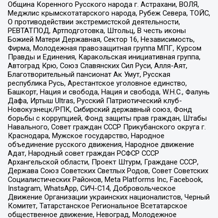
Община Коренного Русского народа г. Астрахани, ВОЛЯ,
Меджлис крымскотатарского народа, Рубеж Севера, ТОЙС,
О противодействии экстремистской деятельности,
РЕВТАТПОД, Артподготовка, Штольц, В честь иконы
Божией Матери Державная, Сектор 16, Независимость,
Фирма, Молодежная правозащитная группа МПГ, Курсом
Правды и Единения, Каракольская инициативная группа,
Автоград Крю, Союз Славянских Сил Руси, Алля-Аят,
Благотворительный пансионат Ак Умут, Русская
республика Русь, Арестантское уголовное единство,
Башкорт, Нация и свобода, Нация и свобода, W.H.С., Фалунь
Дафа, Иртыш Ultras, Русский Патриотический клуб-
Новокузнецк/РПК, Сибирский державный союз, Фонд
борьбы с коррупцией, Фонд защиты прав граждан, Штабы
Навального, Совет граждан СССР Прикубанского округа г.
Краснодара, Мужское государство, Народное
объединение русского движения, Народное движение
Адат, Народный совет граждан РСФСР СССР
Архангельской области, Проект Штурм, Граждане СССР,
Держава Союз Советских Светлых Родов, Совет Советских
Социалистических Районов, Meta Platforms Inc, Facebook,
Instagram, WhatsApp, СИЧ-С14, Добровольческое
Движение Организации украинских националистов, Черный
Комитет, Татарстанское Региональное Всетатарское
общественное движение, Невоград, Молодежное