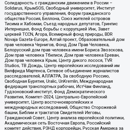
Солидарность с гражданским движением в России –
Solidarus, КрымSOS, Свободный университет, Институт
государственного управления, Форум гражданского
общества Россия, Беллона, Союз жителей островов
Тисима и Хабомаи, Съезд народных депутатов, Гринпис
Интернешнл, Фонд борьбы с коррупцией Инк, Завет
церквей TCCN, Агора, Всемирный фонд природы, BDR
Novaja Gazeta-Europe, Алтай проект, Образовательный дом
прав человека Чернигов, Фонд Дом Прав Человека,
Белорусский дом прав человека имени Бориса Звозскова,
Дом прав человека Тбилиси, Дом прав человека Ереван,
Дом прав человека Крым, Центр дикого лосося, TVR
Studios, ТВ Дождь, Центр европейских исследований им
Вилфрида Мартенса, Сетевое объединение журналистов
расследователей, АЛЛАТРА, За свободную Россию,
Свободная Бурятия, Uralic, UnKremlin, Международная
федерация транспортных рабочих, ИстЧам Финланд,
Гудзоновский институт, Фонд Демократического
Развития, Комитет-2024, Центрально-Европейский
университет, Центр восточноевропейских и
международных исследований, Общество Сторожевой
башни, Библии и трактатов Свидетелей Иеговы,
Гражданский Совет, Центр анализа европейской политики,
Академическая сеть Восточная Европа, Российский
комитет действия, РЭНД корпорейшн, Русская Америка за