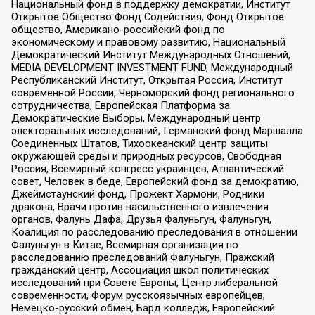
Национальный фонд в поддержку демократии, Институт
Открытое Общество Фонд Содействия, Фонд Открытое
общество, Американо-российский фонд по
экономическому и правовому развитию, Национальный
Демократический Институт Международных Отношений,
MEDIA DEVELOPMENT INVESTMENT FUND, Международный
Республиканский Институт, Открытая Россия, Институт
современной России, Черноморский фонд регионального
сотрудничества, Европейская Платформа за
Демократические Выборы, Международный центр
электоральных исследований, Германский фонд Маршалла
Соединенных Штатов, Тихоокеанский центр защиты
окружающей среды и природных ресурсов, Свободная
Россия, Всемирный конгресс украинцев, Атлантический
совет, Человек в беде, Европейский фонд за демократию,
Джеймстаунский фонд, Прожект Хармони, Родники
дракона, Врачи против насильственного извлечения
органов, Фалунь Дафа, Друзья Фалуньгун, Фалуньгун,
Коалиция по расследованию преследования в отношении
Фалуньгун в Китае, Всемирная организация по
расследованию преследований Фалуньгун, Пражский
гражданский центр, Ассоциация школ политических
исследований при Совете Европы, Центр либеральной
современности, Форум русскоязычных европейцев,
Немецко-русский обмен, Бард колледж, Европейский