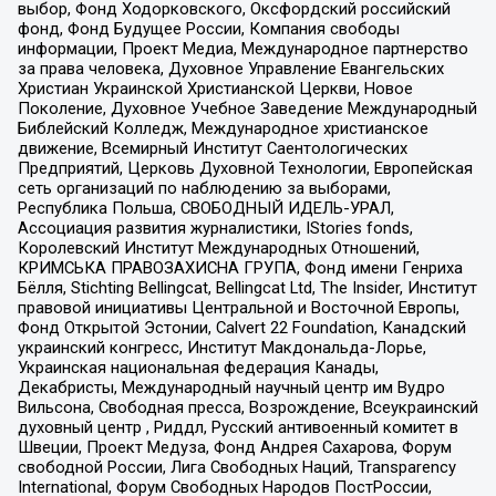
выбор, Фонд Ходорковского, Оксфордский российский
фонд, Фонд Будущее России, Компания свободы
информации, Проект Медиа, Международное партнерство
за права человека, Духовное Управление Евангельских
Христиан Украинской Христианской Церкви, Новое
Поколение, Духовное Учебное Заведение Международный
Библейский Колледж, Международное христианское
движение, Всемирный Институт Саентологических
Предприятий, Церковь Духовной Технологии, Европейская
сеть организаций по наблюдению за выборами,
Республика Польша, СВОБОДНЫЙ ИДЕЛЬ-УРАЛ,
Ассоциация развития журналистики, IStories fonds,
Королевский Институт Международных Отношений,
КРИМСЬКА ПРАВОЗАХИСНА ГРУПА, Фонд имени Генриха
Бёлля, Stichting Bellingcat, Bellingcat Ltd, The Insider, Институт
правовой инициативы Центральной и Восточной Европы,
Фонд Открытой Эстонии, Calvert 22 Foundation, Канадский
украинский конгресс, Институт Макдональда-Лорье,
Украинская национальная федерация Канады,
Декабристы, Международный научный центр им Вудро
Вильсона, Свободная пресса, Возрождение, Всеукраинский
духовный центр , Риддл, Русский антивоенный комитет в
Швеции, Проект Медуза, Фонд Андрея Сахарова, Форум
свободной России, Лига Свободных Наций, Transparеncy
International, Форум Свободных Народов ПостРоссии,