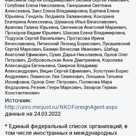
Голубева Елена Николаевна, Ганнушкина Светлана
Алексеевна, Закс Елена Владимировна, Буртина Елена
Юрьевна, Гендель Людмила Залмановна, Кокорина
Екатерина Алексеевна, Шуманов Илья Вячеславович,
Арапова Галина Юрьевна, Свечников Анатолий Мариевич,
Прохоров Вадим Юрьевич, Шахова Елена Владимировна,
Подузов Сергей Васильевич, Протасова Ирина
Вячеславовна, Литинский Леонид Борисович, Лукашевский
Сергей Маркович, Бахмин Вячеслав Иванович, Шабад
Анатолий Ефимович, Сухих Дарья Николаевна, Орлов Олег
Петрович, Добровольская Анна Дмитриевна, Королева
Александра Евгеньевна, Смирнов Владимир
Александрович, Вицин Сергей Ефимович, Золотухин Борис
Андреевич, Левинсон Лев Семенович, Локшина Татьяна
Иосифовна, Орлов Олег Петрович, Полякова Мара
Федоровна, Резник Генри Маркович, Захаров Герман
Константинович
Источник:
http://unro.minjust.ru/NKOForeignAgent.aspx
данные на
24.03.2022
* Единый федеральный список организаций, в
том числе иностранных и международных