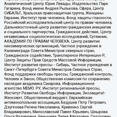
Аналитический Центр Юрия Левады, Издательство Парк
Гагарина, Фонд имени Андрея Рылькова, Сфера, Центр
СИБАЛЬТ, Уральская правозащитная группа, Женщины
Евразии, Институт прав человека, Фонд защиты гласности,
Российский исследовательский центр по правам человека,
Дальневосточный центр развития гражданских инициатив
и социального партнерства, Гражданское действие, Центр
независимых социологических исследований, Сутяжник,
АКАДЕМИЯ ПО ПРАВАМ ЧЕЛОВЕКА, Центр развития
некоммерческих организаций, Частное учреждение в
Калининграде Совета Министров северных стран,
Гражданское содействие, Трансперенси Интернешнл-Р,
Центр Защиты Прав Средств Массовой Информации,
Институт развития прессы - Сибирь, Частное учреждение в
Санкт-Петербурге Совета Министров Северных Стран,
Фонд поддержки свободы прессы, Гражданский контроль,
Человек и Закон, Общественная комиссия по сохранению
наследия академика Сахарова, Информационное
агентство МЕМО. РУ, Институт региональной прессы,
Институт Развития Свободы Информации, Экозащита!-
Женсовет, Общественный вердикт, Евразийская
антимонопольная ассоциация, Бедушев Петр Петрович,
Дзугкоева Регина Николаевна, Кривенко Сергей
Владимирович, Милославский Павел Юрьевич, Шнырова
Ольга Вадимовна, Чанышева Лилия Айратовна, Сидорович