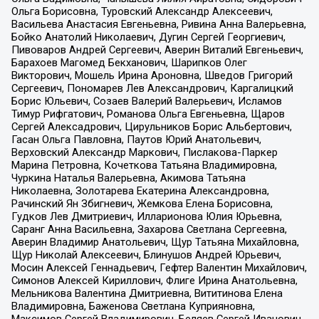
Ольга Борисовна, Туровский Александр Алексеевич,
Васильева Анастасия Евгеньевна, Ривина Анна Валерьевна,
Бойко Анатолий Николаевич, Дугин Сергей Георгиевич,
Пивоваров Андрей Сергеевич, Аверин Виталий Евгеньевич,
Барахоев Магомед Бекханович, Шарипков Олег
Викторович, Мошель Ирина Ароновна, Шведов Григорий
Сергеевич, Пономарев Лев Александрович, Каргалицкий
Борис Юльевич, Созаев Валерий Валерьевич, Исламов
Тимур Рифгатович, Романова Ольга Евгеньевна, Щаров
Сергей Алексадрович, Цирульников Борис Альбертович,
Гасан Ольга Павловна, Паутов Юрий Анатольевич,
Верховский Александр Маркович, Пислакова-Паркер
Марина Петровна, Кочеткова Татьяна Владимировна,
Чуркина Наталья Валерьевна, Акимова Татьяна
Николаевна, Золотарева Екатерина Александровна,
Рачинский Ян Збигневич, Жемкова Елена Борисовна,
Гудков Лев Дмитриевич, Илларионова Юлия Юрьевна,
Саранг Анна Васильевна, Захарова Светлана Сергеевна,
Аверин Владимир Анатольевич, Щур Татьяна Михайловна,
Щур Николай Алексеевич, Блинушов Андрей Юрьевич,
Мосин Алексей Геннадьевич, Гефтер Валентин Михайлович,
Симонов Алексей Кириллович, Флиге Ирина Анатольевна,
Мельникова Валентина Дмитриевна, Вититинова Елена
Владимировна, Баженова Светлана Куприяновна,
Максимов Сергей Владимирович, Беляев Сергей Иванович,