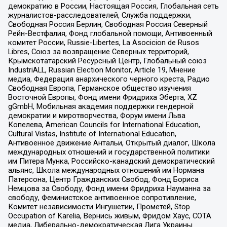
демократию в России, Настоящая Россия, Глобальная сеть
журналистов-расследователей, Служба поддержки,
Свободная Россия Берлин, Свободная Россия Северный
Рейн-Вестфалия, Фонд глобальной помощи, Антивоенный
комитет России, Russie-Libertes, La Asocicion de Rusos
Libres, Союз за возвращение Северных территорий,
Крымскотатарский Ресурсный Центр, Глобальный союз
IndustriALL, Russian Election Monitor, Article 19, Мнение
медиа, Федерация анархического черного креста, Радио
Свободная Европа, Германское общество изучения
Восточной Европы, Фонд имени Фридриха Эберта, XZ
gGmbH, Мобильная академия поддержки гендерной
демократии и миротворчества, Форум имени Льва
Копелева, American Councils for International Education,
Cultural Vistas, Institute of International Education,
Антивоенное движение Антальи, Открытый диалог, Школа
международных отношений и государственной политики
им Питера Мунка, Российско-канадский демократический
альянс, Школа международных отношений им Нормана
Патерсона, Центр Гражданских Свобод, Фонд Бориса
Немцова за Свободу, Фонд имени Фридриха Науманна за
свободу, Феминистское антивоенное сопротивление,
Комитет независимости Ингушетии, Прометей, Stop
Occupation of Karelia, Вернись живым, Фридом Хаус, СОТА
медиа, Либерально-демократическая Лига Украины