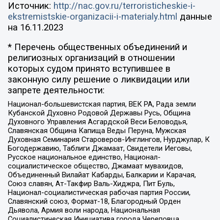
Источник:
http://nac.gov.ru/terroristicheskie-i-
ekstremistskie-organizacii-i-materialy.html
данные
на
16.11.2023
* Перечень общественных объединений и
религиозных организаций в отношении
которых судом принято вступившее в
законную силу решение о ликвидации или
запрете деятельности:
Национал-большевистская партия, ВЕК РА, Рада земли
Кубанской Духовно Родовой Державы Русь, Община
Духовного Управления Асгардской Веси Беловодья,
Славянская Община Капища Веды Перуна, Мужская
Духовная Семинария Староверов-Инглингов, Нурджулар, К
Богодержавию, Таблиги Джамаат, Свидетели Иеговы,
Русское национальное единство, Национал-
социалистическое общество, Джамаат мувахидов,
Объединенный Вилайат Кабарды, Балкарии и Карачая,
Союз славян, Ат-Такфир Валь-Хиджра, Пит Буль,
Национал-социалистическая рабочая партия России,
Славянский союз, Формат-18, Благородный Орден
Дьявола, Армия воли народа, Национальная
Социалистическая Инициатива города Череповца,