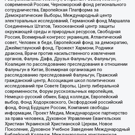
современной России, Черноморский фонд регионального
сотрудничества, Европейская Платформа за
Демократические Выборы, Международный центр
электоральных исследований, Германский фонд Маршалла
Соединенных Штатов, Тихоокеанский центр защиты
окружающей среды и природных ресурсов, Свободная
Россия, Всемирный конгресс украинцев, Атлантический
совет, Человек в беде, Европейский фонд за демократию,
Джеймстаунский фонд, Прожект Хармони, Родники
дракона, Врачи против насильственного извлечения
органов, Фалунь Дафа, Друзья Фалуньгун, Фалуньгун,
Коалиция по расследованию преследования в отношении
Фалуньгун в Китае, Всемирная организация по
расследованию преследований Фалуньгун, Пражский
гражданский центр, Ассоциация школ политических
исследований при Совете Европы, Центр либеральной
современности, Форум русскоязычных европейцев,
Немецко-русский обмен, Бард колледж, Европейский
выбор, Фонд Ходорковского, Оксфордский российский
фонд, Фонд Будущее России, Компания свободы
информации, Проект Медиа, Международное партнерство
за права человека, Духовное Управление Евангельских
Христиан Украинской Христианской Церкви, Новое
Поколение, Духовное Учебное Заведение Международный
Библейский Колледж, Международное христианское