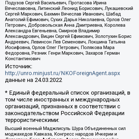
Подузов Сергей Васильевич, Протасова Ирина
Вячеславовна, Литинский Леонид Борисович, Лукашевский
Сергей Маркович, Бахмин Вячеслав Иванович, Шабад
Анатолий Ефимович, Сухих Дарья Николаевна, Орлов Олег
Петрович, Добровольская Анна Дмитриевна, Королева
Александра Евгеньевна, Смирнов Владимир
Александрович, Вицин Сергей Ефимович, Золотухин Борис
Андреевич, Левинсон Лев Семенович, Локшина Татьяна
Иосифовна, Орлов Олег Петрович, Полякова Мара
Федоровна, Резник Генри Маркович, Захаров Герман
Константинович
Источник:
http://unro.minjust.ru/NKOForeignAgent.aspx
данные на
24.03.2022
* Единый федеральный список организаций, в
том числе иностранных и международных
организаций, признанных в соответствии с
законодательством Российской Федерации
террористическими:
Высший военный Маджлисуль Шура Объединенных сил
моджахедов Кавказа, Конгресс народов Ичкерии и