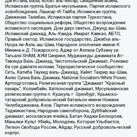
Дагестана, База, Асбат аль-Ансар, Священная война,
Исламская группа, Братья-мусульмане, Партия исламского
освобождения, Лашкар-И-Тайба, Исламская группа,
Движение Талибан, Исламская партия Туркестана,
Общество социальных реформ, Общество возрождения
исламского наследия, Дом двух святых, Джунд аш-Шам,
Исламский джихад, Аль-Каида, Имарат Кавказ, АБТО,
Правый сектор, Исламское государство, Джабха аль-
Нусра ли-Ахль аш-Шам, Народное ополчение имени К.
Минина и Д. Пожарского, Аджр от Аллаха Субхану уа
Тагьаля SHAM, АУМ Синрике, Муджахеды джамаата Ат-
Тавхида Валь-Джихад, Чистопольский Джамаат, Рохнамо
ба суи давлати исломи, Террористическое сообщество
Сеть, Катиба Таухид валь-Джихад, Хайят Тахрир аш-Шам,
Ахлю Сунна Валь Джамаа, National Socialism/White Power,
Артподготовка, Религиозная группа “Джамаат “Красный
пахарь”, Колумбайн, Хатлонский джамаат, Мусульманская
религиозная группа п. Кушкуль г. Оренбург, Крымско-
татарский добровольческий батальон имени Номана
Челебиджихана, Азов, Партия исламского возрождения
Таджикистана, Народная самооборона, Дуббайский
джамаат, московская ячейка, Батал-Хаджи Белхороев,
Маньяки Культ Убийц, Молодёжь Которая Улыбается,
Легион Свобода России, Айдар, Русский добровольческий
корпус