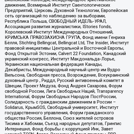
движение, Всемирный Институт Саентологических
Предприятий, Церковь Духовной Технологии, Европейская
сеть организаций по наблюдению за выборами,
Республика Польша, СВОБОДНЫЙ ИДЕЛЬ-УРАЛ,
Ассоциация развития журналистики, IStories fonds,
Королевский Институт Международных Отношений,
КРИМСЬКА ПРАВОЗАХИСНА ГРУПА, Фонд имени Генриха
Бёлля, Stichting Bellingcat, Bellingcat Ltd, The Insider, Институт
правовой инициативы Центральной и Восточной Европы,
Фонд Открытой Эстонии, Calvert 22 Foundation, Канадский
украинский конгресс, Институт Макдональда-Лорье,
Украинская национальная федерация Канады,
Декабристы, Международный научный центр им Вудро
Вильсона, Свободная пресса, Возрождение, Всеукраинский
духовный центр , Риддл, Русский антивоенный комитет в
Швеции, Проект Медуза, Фонд Андрея Сахарова, Форум
свободной России, Лига Свободных Наций, Transparеncy
International, Форум Свободных Народов ПостРоссии,
Солидарность с гражданским движением в России –
Solidarus, КрымSOS, Свободный университет, Институт
государственного управления, Форум гражданского
общества Россия, Беллона, Союз жителей островов
Тисима и Хабомаи, Съезд народных депутатов, Гринпис
Интернешнл, Фонд борьбы с коррупцией Инк, Завет