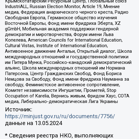
Крымскотатарский Ресурсный Центр, Глобальный союз
IndustriALL, Russian Election Monitor, Article 19, Мнение
медиа, Федерация анархического черного креста, Радио
Свободная Европа, Германское общество изучения
Восточной Европы, Фонд имени Фридриха Эберта, XZ
gGmbH, Мобильная академия поддержки гендерной
демократии и миротворчества, Форум имени Льва
Копелева, American Councils for International Education,
Cultural Vistas, Institute of International Education,
Антивоенное движение Антальи, Открытый диалог, Школа
международных отношений и государственной политики
им Питера Мунка, Российско-канадский демократический
альянс, Школа международных отношений им Нормана
Патерсона, Центр Гражданских Свобод, Фонд Бориса
Немцова за Свободу, Фонд имени Фридриха Науманна за
свободу, Феминистское антивоенное сопротивление,
Комитет независимости Ингушетии, Прометей, Stop
Occupation of Karelia, Вернись живым, Фридом Хаус, СОТА
медиа, Либерально-демократическая Лига Украины
Источник:
https://minjust.gov.ru/ru/documents/7756/
данные на
13.05.2024
* Сведения реестра НКО, выполняющих