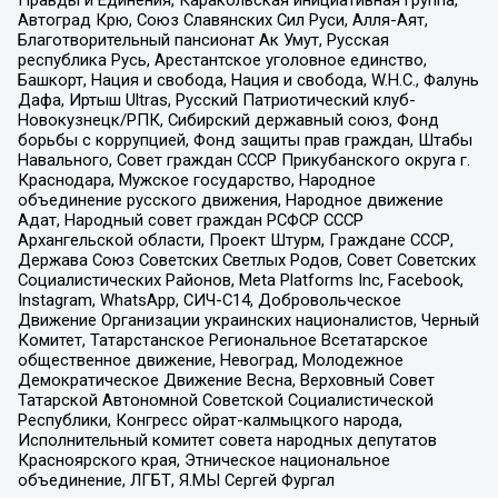
Автоград Крю, Союз Славянских Сил Руси, Алля-Аят,
Благотворительный пансионат Ак Умут, Русская
республика Русь, Арестантское уголовное единство,
Башкорт, Нация и свобода, Нация и свобода, W.H.С., Фалунь
Дафа, Иртыш Ultras, Русский Патриотический клуб-
Новокузнецк/РПК, Сибирский державный союз, Фонд
борьбы с коррупцией, Фонд защиты прав граждан, Штабы
Навального, Совет граждан СССР Прикубанского округа г.
Краснодара, Мужское государство, Народное
объединение русского движения, Народное движение
Адат, Народный совет граждан РСФСР СССР
Архангельской области, Проект Штурм, Граждане СССР,
Держава Союз Советских Светлых Родов, Совет Советских
Социалистических Районов, Meta Platforms Inc, Facebook,
Instagram, WhatsApp, СИЧ-С14, Добровольческое
Движение Организации украинских националистов, Черный
Комитет, Татарстанское Региональное Всетатарское
общественное движение, Невоград, Молодежное
Демократическое Движение Весна, Верховный Совет
Татарской Автономной Советской Социалистической
Республики, Конгресс ойрат-калмыцкого народа,
Исполнительный комитет совета народных депутатов
Красноярского края, Этническое национальное
объединение, ЛГБТ, Я.МЫ Сергей Фургал