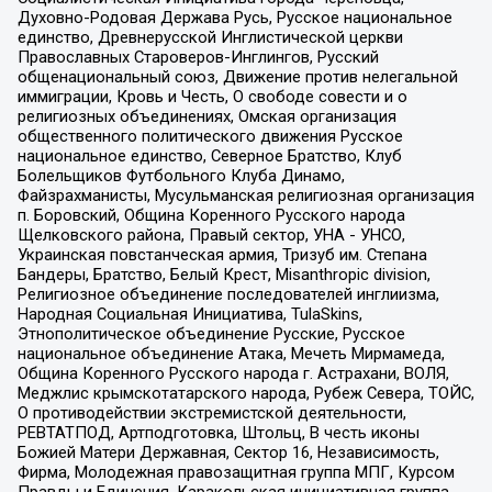
Духовно-Родовая Держава Русь, Русское национальное
единство, Древнерусской Инглистической церкви
Православных Староверов-Инглингов, Русский
общенациональный союз, Движение против нелегальной
иммиграции, Кровь и Честь, О свободе совести и о
религиозных объединениях, Омская организация
общественного политического движения Русское
национальное единство, Северное Братство, Клуб
Болельщиков Футбольного Клуба Динамо,
Файзрахманисты, Мусульманская религиозная организация
п. Боровский, Община Коренного Русского народа
Щелковского района, Правый сектор, УНА - УНСО,
Украинская повстанческая армия, Тризуб им. Степана
Бандеры, Братство, Белый Крест, Misanthropic division,
Религиозное объединение последователей инглиизма,
Народная Социальная Инициатива, TulaSkins,
Этнополитическое объединение Русские, Русское
национальное объединение Атака, Мечеть Мирмамеда,
Община Коренного Русского народа г. Астрахани, ВОЛЯ,
Меджлис крымскотатарского народа, Рубеж Севера, ТОЙС,
О противодействии экстремистской деятельности,
РЕВТАТПОД, Артподготовка, Штольц, В честь иконы
Божией Матери Державная, Сектор 16, Независимость,
Фирма, Молодежная правозащитная группа МПГ, Курсом
Правды и Единения, Каракольская инициативная группа,