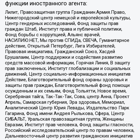
функции иностранного агента:
Лилит, Правозащитная группа Гражданин.Армия.Право,
Нижегородский центр немецкой и европейской культуры,
Центр гендерных исследований, Фонд защиты прав
граждан Штаб, Институт права и публичной политики,
Фонд борьбы с коррупцией, Альянс врачей,
НАСИЛИЮ.НЕТ, Мы против СПИДа, СВЕЧА, Гуманитарное
действие, Открытый Петербург, Лига Избирателей,
Правовая инициатива, Гражданский Союз, Хасдей
Ерушалаим, Центр поддержки и содействия развитию
средств массовой информации, Горячая Линия, В защиту
прав заключенных, Институт глобализации и социальных
движений, Центр социально-информационных инициатив
Действие, Благотворительный фонд охраны здоровья и
защиты прав граждан, Благотворительный фонд помощи
осужденным и их семьям, Фонд Тольятти, Новое время,
Серебряная тайга, Так-Так-Так, Сова, центр Анна, Проект
Апрель, Самарская губерния, Эра здоровья, Мемориал,
Аналитический Центр Юрия Левады, Издательство Парк
Гагарина, Фонд имени Андрея Рылькова, Сфера, Центр
СИБАЛЬТ, Уральская правозащитная группа, Женщины
Евразии, Институт прав человека, Фонд защиты гласности,
Российский исследовательский центр по правам человека,
Дальневосточный центр развития гражданских инициатив