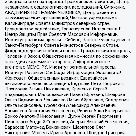
и социального партнерства, Гражданское действие, Центр
независимых социологических исследований, Сутяжник,
АКАДЕМИЯ ПО ПРАВАМ ЧЕЛОВЕКА, Центр развития
некоммерческих организаций, Частное учреждение в
Калининграде Совета Министров северных стран,
Гражданское содействие, Трансперенси Интернешнл-Р,
Центр Защиты Прав Средств Массовой Информации,
Институт развития прессы - Сибирь, Частное учреждение в
Санкт-Петербурге Совета Министров Северных Стран,
Фонд поддержки свободы прессы, Гражданский контроль,
Человек и Закон, Общественная комиссия по сохранению
наследия академика Сахарова, Информационное
агентство МЕМО. РУ, Институт региональной прессы,
Институт Развития Свободы Информации, Экозащита!-
Женсовет, Общественный вердикт, Евразийская
антимонопольная ассоциация, Бедушев Петр Петрович,
Дзугкоева Регина Николаевна, Кривенко Сергей
Владимирович, Милославский Павел Юрьевич, Шнырова
Ольга Вадимовна, Чанышева Лилия Айратовна, Сидорович
Ольга Борисовна, Туровский Александр Алексеевич,
Васильева Анастасия Евгеньевна, Ривина Анна Валерьевна,
Бойко Анатолий Николаевич, Дугин Сергей Георгиевич,
Пивоваров Андрей Сергеевич, Аверин Виталий Евгеньевич,
Барахоев Магомед Бекханович, Шарипков Олег
Викторович, Мошель Ирина Ароновна, Шведов Григорий