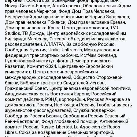
церквей TCCN, Агора, Всемирный фонд природы, BDR
Novaja Gazeta-Europe, Алтай проект, Образовательный дом
прав человека Чернигов, Фонд Дом Прав Человека,
Белорусский дом прав человека имени Бориса Звозскова,
Дом прав человека Тбилиси, Дом прав человека Ереван,
Дом прав человека Крым, Центр дикого лосося, TVR
Studios, ТВ Дождь, Центр европейских исследований им
Вилфрида Мартенса, Сетевое объединение журналистов
расследователей, АЛЛАТРА, За свободную Россию,
Свободная Бурятия, Uralic, UnKremlin, Международная
федерация транспортных рабочих, ИстЧам Финланд,
Гудзоновский институт, Фонд Демократического
Развития, Комитет-2024, Центрально-Европейский
университет, Центр восточноевропейских и
международных исследований, Общество Сторожевой
башни, Библии и трактатов Свидетелей Иеговы,
Гражданский Совет, Центр анализа европейской политики,
Академическая сеть Восточная Европа, Российский
комитет действия, РЭНД корпорейшн, Русская Америка за
демократию в России, Настоящая Россия, Глобальная сеть
журналистов-расследователей, Служба поддержки,
Свободная Россия Берлин, Свободная Россия Северный
Рейн-Вестфалия, Фонд глобальной помощи, Антивоенный
комитет России, Russie-Libertes, La Asocicion de Rusos
Libres, Союз за возвращение Северных территорий,