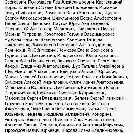
Сергеевич, Пономарев Лев Александрович, Каргалицкий
Борис Юльевич, Созаев Валерий Валерьевич, Исламов
Тимур Рифгатович, Романова Ольга Евгеньевна, Щаров
Сергей Алексадрович, Цирульников Борис Альбертович,
Гасан Ольга Павловна, Паутов Юрий Анатольевич,
Верховский Александр Маркович, Пислакова-Паркер
Марина Петровна, Кочеткова Татьяна Владимировна,
Чуркина Наталья Валерьевна, Акимова Татьяна
Николаевна, Золотарева Екатерина Александровна,
Рачинский Ян Збигневич, Жемкова Елена Борисовна,
Гудков Лев Дмитриевич, Илларионова Юлия Юрьевна,
Саранг Анна Васильевна, Захарова Светлана Сергеевна,
Аверин Владимир Анатольевич, Щур Татьяна Михайловна,
Щур Николай Алексеевич, Блинушов Андрей Юрьевич,
Мосин Алексей Геннадьевич, Гефтер Валентин Михайлович,
Симонов Алексей Кириллович, Флиге Ирина Анатольевна,
Мельникова Валентина Дмитриевна, Вититинова Елена
Владимировна, Баженова Светлана Куприяновна,
Максимов Сергей Владимирович, Беляев Сергей Иванович,
Голубева Елена Николаевна, Ганнушкина Светлана
Алексеевна, Закс Елена Владимировна, Буртина Елена
Юрьевна, Гендель Людмила Залмановна, Кокорина
Екатерина Алексеевна, Шуманов Илья Вячеславович,
Арапова Галина Юрьевна, Свечников Анатолий Мариевич,
Прохоров Вадим Юрьевич, Шахова Елена Владимировна,