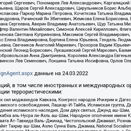
горий Сергеевич, Пономарев Лев Александрович, Каргалицкий 
ньевна, Щаров Сергей Алексадрович, Цирульников Борис Альбер
ислакова-Паркер Марина Петровна, Кочеткова Татьяна Владими
сандровна, Рачинский Ян Збигневич, Жемкова Елена Борисовна,
лана Сергеевна, Аверин Владимир Анатольевич, Щур Татьяна М
фтер Валентин Михайлович, Симонов Алексей Кириллович, Флиг
женова Светлана Куприяновна, Максимов Сергей Владимирович, 
кс Елена Владимировна, Буртина Елена Юрьевна, Гендель Людм
евна, Свечников Анатолий Мариевич, Прохоров Вадим Юрьевич
инский Леонид Борисович, Лукашевский Сергей Маркович, Бахм
Добровольская Анна Дмитриевна, Королева Александра Евгенье
евинсон Лев Семенович, Локшина Татьяна Иосифовна, Орлов Ол
ignAgent.aspx
данные на
24.03.2022
ций, в том числе иностранных и международных ор
ции террористическими:
ил моджахедов Кавказа, Конгресс народов Ичкерии и Дагеста
ламского освобождения, Лашкар-И-Тайба, Исламская группа, Дв
ения исламского наследия, Дом двух святых, Джунд аш-Шам, 
жабха аль-Нусра ли-Ахль аш-Шам, Народное ополчение имени К.
ата Ат-Тавхида Валь-Джихад, Чистопольский Джамаат, Рохнам
ят Тахрир аш-Шам, Ахлю Сунна Валь Джамаа, National Socialism