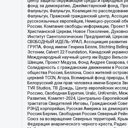
центр защиты окружающей среды и природных ресу
фонд за демократию, Джеймстаунский фонд, Прож
Фалуньгун, Фалуньгун, Коалиция по расследован
Фалуньгун, Пражский гражданский центр, Ассоци
русскоязычных европейцев, Немецко-русский об
России, Компания свободы информации, Проект М
Христианской Церкви, Новое Поколение, Духовн
Институт Саентологических Предприятий, Церков
СВОБОДНЫЙ ИДЕЛЬ-УРАЛ, Ассоциация развития ж
ГРУПА, Фонд имени Генриха Бёлля, Stichting Bellin
Эстонии, Calvert 22 Foundation, Канадский укра
Международный научный центр им Вудро Вильсона
Швеции, Проект Медуза, Фонд Андрея Сахарова, Ф
Солидарность с гражданским движением в России 
общества Россия, Беллона, Союз жителей острово
церквей TCCN, Агора, Всемирный фонд природы, B
Белорусский дом прав человека имени Бориса Зво
TVR Studios, ТВ Дождь, Центр европейских иссл
Россию, Свободная Бурятия, Uralic, UnKremlin, 
Развития, Комитет-2024, Центрально-Европейски
трактатов Свидетелей Иеговы, Гражданский Совет
РЭНД корпорейшн, Русская Америка за демократи
Россия Берлин, Свободная Россия Северный Рейн-В
Союз за возвращение Северных территорий, Крымско
Федерация анархического черного креста, Радио