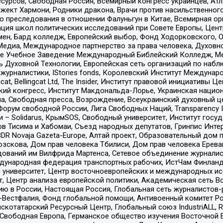
рсов, Свободная Россия, Всемирный конгресс украинцев, Атла
ект Хармони, Родники дракона, Врачи против насильственного
ию преследования в отношении Фалуньгун в Китае, Всемирная о
ация школ политических исследований при Совете Европы, Цен
мен, Бард колледж, Европейский выбор, Фонд Ходорковского,
едиа, Международное партнерство за права человека, Духовно
ое Учебное Заведение Международный Библейский Колледж, М
ь Духовной Технологии, Европейская сеть организаций по наб
урналистики, IStories fonds, Королевский Институт Между
gcat, Bellingcat Ltd, The Insider, Институт правовой инициатив
инский конгресс, Институт Макдональда-Лорье, Украинская нац
, Свободная пресса, Возрождение, Всеукраинский духовный цен
орум свободной России, Лига Свободных Наций, Transparеncy I
– Solidarus, КрымSOS, Свободный университет, Институт госу
в Тисима и Хабомаи, Съезд народных депутатов, Гринпис Инте
DR Novaja Gazeta-Europe, Алтай проект, Образовательный дом 
зскова, Дом прав человека Тбилиси, Дом прав человека Ерева
едований им Вилфрида Мартенса, Сетевое объединение журнали
Международная федерация транспортных рабочих, ИстЧам Финлан
й университет, Центр восточноевропейских и международных и
, Центр анализа европейской политики, Академическая сеть Во
ю в России, Настоящая Россия, Глобальная сеть журналистов
естфалия, Фонд глобальной помощи, Антивоенный комитет России,
татарский Ресурсный Центр, Глобальный союз IndustriALL, Russi
 Свободная Европа, Германское общество изучения Восточной 