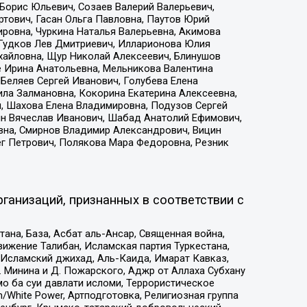
Борис Юльевич, Созаев Валерий Валерьевич,
тович, Гасан Ольга Павловна, Паутов Юрий
ровна, Чуркина Наталья Валерьевна, Акимова
 Гудков Лев Дмитриевич, Илларионова Юлия
ихайловна, Щур Николай Алексеевич, Блинушов
е Ирина Анатольевна, Мельникова Валентина
Беляев Сергей Иванович, Голубева Елена
ила Залмановна, Кокорина Екатерина Алексеевна,
, Шахова Елена Владимировна, Подузов Сергей
ин Вячеслав Иванович, Шабад Анатолий Ефимович,
вна, Смирнов Владимир Александрович, Вицин
ег Петрович, Полякова Мара Федоровна, Резник
ганизаций, признанных в соответствии с
на, База, Асбат аль-Ансар, Священная война,
ижение Талибан, Исламская партия Туркестана,
Исламский джихад, Аль-Каида, Имарат Кавказ,
 Минина и Д. Пожарского, Аджр от Аллаха Субхану
о ба суи давлати исломи, Террористическое
/White Power, Артподготовка, Религиозная группа