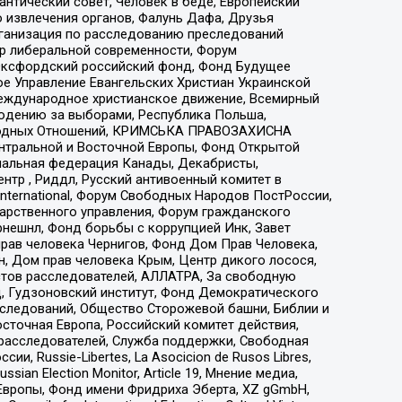
нтический совет, Человек в беде, Европейский
 извлечения органов, Фалунь Дафа, Друзья
рганизация по расследованию преследований
тр либеральной современности, Форум
 Оксфордский российский фонд, Фонд Будущее
е Управление Евангельских Христиан Украинской
еждународное христианское движение, Всемирный
людению за выборами, Республика Польша,
народных Отношений, КРИМСЬКА ПРАВОЗАХИСНА
ы Центральной и Восточной Европы, Фонд Открытой
иональная федерация Канады, Декабристы,
тр , Риддл, Русский антивоенный комитет в
nternational, Форум Свободных Народов ПостРоссии,
дарственного управления, Форум гражданского
рнешнл, Фонд борьбы с коррупцией Инк, Завет
прав человека Чернигов, Фонд Дом Прав Человека,
н, Дом прав человека Крым, Центр дикого лосося,
стов расследователей, АЛЛАТРА, За свободную
д, Гудзоновский институт, Фонд Демократического
сследований, Общество Сторожевой башни, Библии и
сточная Европа, Российский комитет действия,
-расследователей, Служба поддержки, Свободная
 Russie-Libertes, La Asocicion de Rusos Libres,
an Election Monitor, Article 19, Мнение медиа,
Европы, Фонд имени Фридриха Эберта, XZ gGmbH,