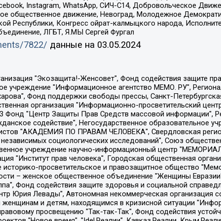
Facebook, Instagram, WhatsApp, СИЧ-С14, Добровольческое Движ
ское общественное движение, Невоград, Молодежное Демократ
ой Республики, Конгресс ойрат-калмыцкого народа, Исполнит
бъединение, ЛГБТ, Я.МЫ Сергей Фургал
uments/7822/
данные на
03.05.2024
Общество с ограниченной ответственностью "Радио Свободная Европа/Радио Свобода", Чешское информационное агентство "MEDIUM-ORIENT", Красноярская региональная общественная организация "Мы против СПИДа", Камалягин Денис Николаевич, Маркелов Сергей Евгеньевич, Пономарев Лев Александрович, Савицкая Людмила Алексеевна, Автономная некоммерческая организация "Центр по работе с проблемой насилия "НАСИЛИЮ.НЕТ", Межрегиональный профессиональный союз работников здравоохранения "Альянс врачей", Юридическое лицо, зарегистрированное в Латвийской Республике, SIA "Medusa Project" (регистрационный номер 40103797863, дата регистрации 10.06.2014), Некоммерческая организация "Фонд по борьбе с коррупцией", Автономная некоммерческая организация "Институт права и публичной политики", Баданин Роман Сергеевич, Гликин Максим Александрович, Железнова Мария Михайловна, Лукьянова Юлия Сергеевна, Маетная Елизавета Витальевна, Маняхин Петр Борисович, Чуракова Ольга Владимировна, Ярош Юлия Петровна, Юридическое лицо "The Insider SIA", зарегистрированное в Риге, Латвийская Республика (дата регистрации 26.06.2015), являющееся администратором доменного имени интернет-издания "The Insider SIA", https://theins.ru, Постернак Алексей Евгеньевич, Рубин Михаил Аркадьевич, Анин Роман Александрович, Юридическое лицо Istories fonds, зарегистрированное в Латвийской Республике (регистрационный номер 50008295751, дата регистрации 24.02.2020), Великовский Дмитрий Александрович, Долинина Ирина Николаевна, Мароховская Алеся Алексеевна, Шлейнов Роман Юрьевич, Шмагун Олеся Валентиновна, Общество с ограниченной ответственностью "Альтаир 2021", Общество с ограниченной ответственностью "Вега 2021", Общество с ограниченной ответственностью "Главный редактор 2021", Общество с ограниченной ответственностью "Ромашки монолит", Важенков Артем Валерьевич, Ивановская областная общественная организация "Центр гендерных исследований", Гурман Юрий Альбертович, Медиапроект "ОВД-Инфо", Егоров Владимир Владимирович, Жилинский Владимир Александрович, Общество с ограниченной ответственностью "ЗП", Иванова София Юрьевна, Карезина Инна Павловна, Кильтау Екатерина Викторовна, Петров Алексей Викторович, Пискунов Сергей Евгеньевич, Смирнов Сергей Сергеевич, Тихонов Михаил Сергеевич, Общество с ограниченной ответственностью "ЖУРНАЛИСТ-ИНОСТРАННЫЙ АГЕНТ", Арапова Галина Юрьевна, Вольтская Татьяна Анатольевна, Американская компания "Mason G.E.S. Anonymous Foundation" (США), являющаяся владельцем интернет-издания https://mnews.world/, Компания "Stichting Bellingcat", зарегистрированная в Нидерландах (дата регистрации 11.07.2018), Захаров Андрей Вячеславович, Клепиковская Екатерина Дмитриевна, Общество с ограниченной ответственностью "МЕМО", Перл Роман Александрович, Симонов Евгений Алексеевич, Соловьева Елена Анатольевна, Сотников Даниил Владимирович, Сурначева Елизавета Дмитриевна, Автономная некоммерческая организация по защите прав человека и информированию населения "Якутия – Наше Мнение", Общество с ограниченной ответственностью "Москоу диджитал медиа", с 26.01.2023 Общество с ограниченной ответственностью "Чайка Белые сады", Ветошкина Валерия Валерьевна, Заговора Максим Александрович, Межрегиональное общественное движение "Российская ЛГБТ - сеть", Оленичев Максим Владимирович, Павлов Иван Юрьевич, Скворцова Елена Сергеевна, Общество с ограниченной ответственностью "Как бы инагент", Кочетков Игорь Викторович, Общество с ограниченной ответственностью "Честные выборы", Еланчик Олег Александрович, Общество с ограниченной ответственностью "Нобелевский призыв", Гималова Регина Эмилевна, Григорьев Андрей Валерьевич, Григорьева Алина Александровна, Ассоциация по содействию защите прав призывников, альтернативнослужащих и военнослужащих "Правозащитная группа "Гражданин.Армия.Право", Хисамова Регина Фаритовна, Автономная некоммерческая организация по реализа