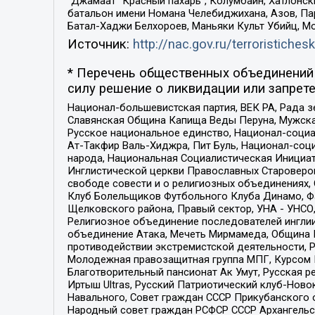
“Джамаат “Красный пахарь”, Колумбайн, Хатлонск
батальон имени Номана Челебиджихана, Азов, Па
Батал-Хаджи Белхороев, Маньяки Культ Убийц, М
Источник:
http://nac.gov.ru/terroristichesk
* Перечень общественных объединений 
силу решение о ликвидации или запрете
Национал-большевистская партия, ВЕК РА, Рада 
Славянская Община Капища Веды Перуна, Мужская
Русское национальное единство, Национал-социа
Ат-Такфир Валь-Хиджра, Пит Буль, Национал-соц
народа, Национальная Социалистическая Инициат
Инглистической церкви Православных Староверов
свободе совести и о религиозных объединениях,
Клуб Болельщиков Футбольного Клуба Динамо, Фа
Щелковского района, Правый сектор, УНА - УНСО, У
Религиозное объединение последователей инглии
объединение Атака, Мечеть Мирмамеда, Община К
противодействии экстремистской деятельности, 
Молодежная правозащитная группа МПГ, Курсом П
Благотворительный пансионат Ак Умут, Русская ре
Иртыш Ultras, Русский Патриотический клуб-Нов
Навального, Совет граждан СССР Прикубанского 
Народный совет граждан РСФСР СССР Архангельск