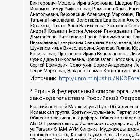
Викторович, Мошель Ирина Ароновна, Шведов Гри
Исламов Тимур Рифгатович, Романова Ольга Евге
Анатольевич, Верховский Александр Маркович, П
Татьяна Николаевна, Золотарева Екатерина Алек
Юрьевна, Саранг Анна Васильевна, Захарова Свет
Андрей Юрьевич, Мосин Алексей Геннадьевич, Ге
Дмитриевна, Вититинова Елена Владимировна, Ба
Николаевна, Ганнушкина Светлана Алексеевна, За
Шуманов Илья Вячеславович, Арапова Галина Юрь
Васильевич, Протасова Ирина Вячеславовна, Лит
Сухих Дарья Николаевна, Орлов Олег Петрович, 
Сергей Ефимович, Золотухин Борис Андреевич, Л
Генри Маркович, Захаров Герман Константинович
Источник:
http://unro.minjust.ru/NKOFore
* Единый федеральный список организа
законодательством Российской Федера
Высший военный Маджлисуль Шура Объединенных с
Исламская группа, Братья-мусульмане, Партия ис
Общество социальных реформ, Общество возрожд
АБТО, Правый сектор, Исламское государство, Д
уа Тагьаля SHAM, АУМ Синрике, Муджахеды джама
сообщество Сеть, Катиба Таухид валь-Джихад, Хай