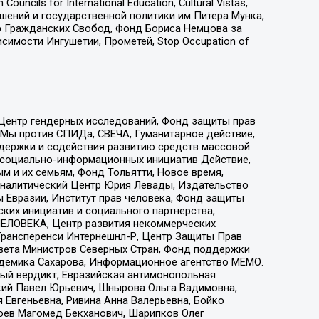
ls for International Education, Cultural Vistas,
ошений и государственной политики им Питера Мунка,
 Гражданских Свобод, Фонд Бориса Немцова за
имости Ингушетии, Прометей, Stop Occupation of
 Центр гендерных исследований, Фонд защиты прав
 Мы против СПИДа, СВЕЧА, Гуманитарное действие,
ддержки и содействия развитию средств массовой
р социально-информационных инициатив Действие,
 и их семьям, Фонд Тольятти, Новое время,
, Аналитический Центр Юрия Левады, Издательство
 Евразии, Институт прав человека, Фонд защиты
ких инициатив и социального партнерства,
ЕЛОВЕКА, Центр развития некоммерческих
 Трансперенси Интернешнл-Р, Центр Защиты Прав
овета Министров Северных Стран, Фонд поддержки
адемика Сахарова, Информационное агентство МЕМО.
ый вердикт, Евразийская антимонопольная
кий Павел Юрьевич, Шнырова Ольга Вадимовна,
 Евгеньевна, Ривина Анна Валерьевна, Бойко
хоев Магомед Бекханович, Шарипков Олег