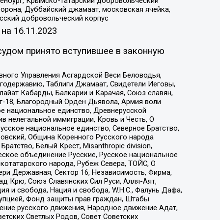
Оренбург, Крымско-татарский добровольческий
орона, Дуббайский джамаат, московская ячейка,
усский добровольческий корпус
 на
16.11.2023
судом принято вступившее в законную
вного Управления Асгардской Веси Беловодья,
годержавию, Таблиги Джамаат, Свидетели Иеговы,
айат Кабарды, Балкарии и Карачая, Союз славян,
т-18, Благородный Орден Дьявола, Армия воли
ое национальное единство, Древнерусской
 нелегальной иммиграции, Кровь и Честь, О
усское национальное единство, Северное Братство,
ровский, Община Коренного Русского народа
атство, Белый Крест, Misanthropic division,
еское объединение Русские, Русское национальное
котатарского народа, Рубеж Севера, ТОЙС, О
ри Державная, Сектор 16, Независимость, Фирма,
д Крю, Союз Славянских Сил Руси, Алля-Аят,
я и свобода, Нация и свобода, W.H.С., Фалунь Дафа,
рупцией, Фонд защиты прав граждан, Штабы
ение русского движения, Народное движение Адат,
етских Светлых Родов, Совет Советских