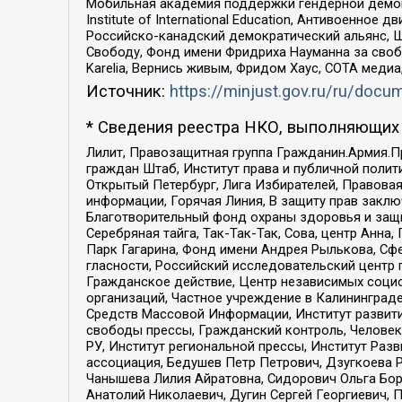
Мобильная академия поддержки гендерной демократи
Institute of International Education, Антивоенн
Российско-канадский демократический альянс, 
Свободу, Фонд имени Фридриха Науманна за свобо
Karelia, Вернись живым, Фридом Хаус, СОТА меди
Источник:
https://minjust.gov.ru/ru/doc
* Сведения реестра НКО, выполняющих 
Лилит, Правозащитная группа Гражданин.Армия.П
граждан Штаб, Институт права и публичной поли
Открытый Петербург, Лига Избирателей, Правова
информации, Горячая Линия, В защиту прав закл
Благотворительный фонд охраны здоровья и защи
Серебряная тайга, Так-Так-Так, Сова, центр Анн
Парк Гагарина, Фонд имени Андрея Рылькова, Сф
гласности, Российский исследовательский центр 
Гражданское действие, Центр независимых соци
организаций, Частное учреждение в Калининград
Средств Массовой Информации, Институт развити
свободы прессы, Гражданский контроль, Человек
РУ, Институт региональной прессы, Институт Ра
ассоциация, Бедушев Петр Петрович, Дзугкоева 
Чанышева Лилия Айратовна, Сидорович Ольга Бори
Анатолий Николаевич, Дугин Сергей Георгиевич, 