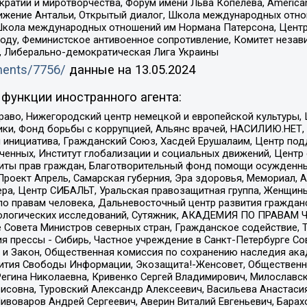
и и миротворчества, Форум имени Льва Копелева, American Counci
ое движение Антальи, Открытый диалог, Школа международных отн
Школа международных отношений им Нормана Патерсона, Центр
ду, Феминистское антивоенное сопротивление, Комитет независ
а, Либерально-демократическая Лига Украины
uments/7756/
данные на
13.05.2024
функции иностранного агента:
раво, Нижегородский центр немецкой и европейской культуры,
тики, Фонд борьбы с коррупцией, Альянс врачей, НАСИЛИЮ.НЕТ,
я инициатива, Гражданский Союз, Хасдей Ерушалаим, Центр по
юченных, Институт глобализации и социальных движений, Цент
ты прав граждан, Благотворительный фонд помощи осужденным
а, Проект Апрель, Самарская губерния, Эра здоровья, Мемориал
ера, Центр СИБАЛЬТ, Уральская правозащитная группа, Женщины
по правам человека, Дальневосточный центр развития гражданс
ологических исследований, Сутяжник, АКАДЕМИЯ ПО ПРАВАМ Ч
е Совета Министров северных стран, Гражданское содействие,
я прессы - Сибирь, Частное учреждение в Санкт-Петербурге С
 и Закон, Общественная комиссия по сохранению наследия ак
звития Свободы Информации, Экозащита!-Женсовет, Общественн
Регина Николаевна, Кривенко Сергей Владимирович, Милославс
совна, Туровский Александр Алексеевич, Васильева Анастасия
Пивоваров Андрей Сергеевич, Аверин Виталий Евгеньевич, Бара