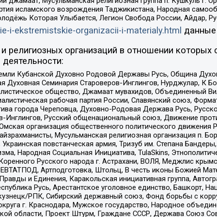
ий джамаат, Мусульманская религиозная группа п. Кушкуль г. 
ртия исламского возрождения Таджикистана, Народная самооб
олодёжь Которая Улыбается, Легион Свобода России, Айдар, Р
ie-i-ekstremistskie-organizacii-i-materialy.html
данные
и религиозных организаций в отношении которых 
 деятельности:
земли Кубанской Духовно Родовой Державы Русь, Община Духо
 Духовная Семинария Староверов-Инглингов, Нурджулар, К Бо
листическое общество, Джамаат мувахидов, Объединенный Вил
иалистическая рабочая партия России, Славянский союз, Форма
ива города Череповца, Духовно-Родовая Держава Русь, Русск
-Инглингов, Русский общенациональный союз, Движение против
 Омская организация общественного политического движения Р
йзрахманисты, Мусульманская религиозная организация п. Бо
краинская повстанческая армия, Тризуб им. Степана Бандеры, Бр
зма, Народная Социальная Инициатива, TulaSkins, Этнополитич
оренного Русского народа г. Астрахани, ВОЛЯ, Меджлис крымс
РЕВТАТПОД, Артподготовка, Штольц, В честь иконы Божией Мате
равды и Единения, Каракольская инициативная группа, Автогра
спублика Русь, Арестантское уголовное единство, Башкорт, Наци
окузнецк/РПК, Сибирский державный союз, Фонд борьбы с кор
округа г. Краснодара, Мужское государство, Народное объедин
ой области, Проект Штурм, Граждане СССР, Держава Союз Сов