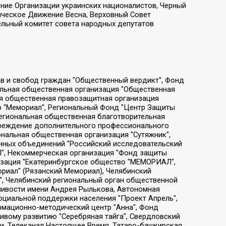
ение Организации украинских националистов, Черный
ическое Движение Весна, Верховный Совет
ельный комитет совета народных депутатов
ции социально-правовых программ "Лилит", Дальневосточное общественное движение "Маяк", Санкт-Петербургская ЛГБТ-инициативная группа "Выход", Инициативная группа ЛГБТ+ "Реверс", Алексеев Андрей Викторович, Бекбулатова Таисия Львовна, Беляев Иван Михайлович, Владыкина Елена Сергеевна, Гельман Марат Александрович, Никульшина Вероника Юрьевна, Толоконникова Надежда Андреевна, Шендерович Виктор Анатольевич, Общество с ограниченной ответственностью "Данное сообщение", Общество с ограниченной ответственностью Издательский дом "Новая глава", Айнбиндер Александра Александровна, Московский комьюнити-центр для ЛГБТ+инициатив, Благотворительный фонд развития филантропии, Deutsche Welle (Германия, Kurt-Schumacher-Strasse 3, 53113 Bonn), Борзунова Мария Михайловна, Воробьев Виктор Викторович, Голубева Анна Львовна, Константинова Алла Михайловна, Малкова Ирина Владимировна, Мурадов Мурад Абдулгалимович, Осетинская Елизавета Николаевна, Понасенков Евгений Николаевич, Ганапольский Матвей Юрьевич, Киселев Евгений Алексеевич, Борухович Ирина Григорьевна, Дремин Иван Тимофеевич, Дубровский Дмитрий Викторович, Красноярская региональная общественная организация поддержки и развития альтернативных образовательных технологий и межкультурных коммуникаций "ИНТЕРРА", Маяковская Екатерина Алексеевна, Фейгин Марк Захарович, Филимонов Андрей Викторович, Дзугкоева Регина Николаевна, Доброхотов Роман Александрович, Дудь Юрий Александрович, Елкин Сергей Владимирович, Кругликов Кирилл Игоревич, Сабунаева Мария Леонидовна, Семенов Алексей Владимирович, Шаинян Карен Багратович, Шульман Екатерина Михайловна, Асафьев Артур Валерьевич, Вахштайн Виктор Семенович, Венедиктов Алексей Алексеевич, Лушникова Екатерина Евгеньевна, Волков Леонид Михайлович, Невзоров Александр Глебович, Пархоменко Сергей Борисович, Сироткин Ярослав Николаевич, Кара-Мурза Владимир Владимирович, Баранова Наталья Владимировна, Гозман Леонид Яковлевич, Кагарлицкий Борис Юльевич, Климарев Михаил Валерьевич, Милов Владимир Станиславович, Автономная некоммерческая организация Краснодарский центр современного искусства "Типография", Моргенштерн Алишер Тагирович, Соболь Любовь Эдуардовна, Общество с ограниченной ответственностью "ЛИЗА НОРМ", Каспаров Гарри Кимович, Ходорковский Михаил Борисович, Общество с ограниченной ответственностью "Апрельские тезисы", Данилович Ирина Брониславовна, Кашин Олег Владимирович, Петров Николай Владимирович, Пивоваров Алексей Владимирович, Соколов Михаил Владимирович, Цветкова Юлия Владимировна, Чичваркин Евгений Александрович, Комитет против пыток/Команда против пыток, Общество с ограниченной ответственностью "Первый научный", Общество с ограниченной ответственностью "Вертолет и ко", Белоцерковская Вероника Борисовна, Кац Максим Евгеньевич, Лазарева Татьяна Юрьевна, Шаведдинов Руслан Табризович, Яшин Илья Валерьевич, Общество с ограниченной ответственностью "Иноагент ААВ", Алешковский Дмитрий Петрович, Альбац Евгения Марковна, Быков Дмитрий Львович, Галямина Юлия Евгеньевна, Лойко Сергей Леонидович, Мартынов Кирилл Константинович, Медведев Сергей Александрович, Крашенинников Федор Геннадиевич, Гордеева Катерина Вл