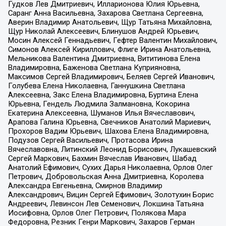
Гудков Лев Дмитриевич, Илларионова Юлия Юрьевна,
Саранг Анна Васильевна, Захарова Светлана Сергеевна,
Аверин Владимир Анатольевич, Щур Татьяна Михайловна,
Щур Николай Алексеевич, Блинушов Андрей Юрьевич,
Мосин Алексей Геннадьевич, Гефтер Валентин Михайлович,
Симонов Алексей Кириллович, Флиге Ирина Анатольевна,
Мельникова Валентина Дмитриевна, Вититинова Елена
Владимировна, Баженова Светлана Куприяновна,
Максимов Сергей Владимирович, Беляев Сергей Иванович,
Голубева Елена Николаевна, Ганнушкина Светлана
Алексеевна, Закс Елена Владимировна, Буртина Елена
Юрьевна, Гендель Людмила Залмановна, Кокорина
Екатерина Алексеевна, Шуманов Илья Вячеславович,
Арапова Галина Юрьевна, Свечников Анатолий Мариевич,
Прохоров Вадим Юрьевич, Шахова Елена Владимировна,
Подузов Сергей Васильевич, Протасова Ирина
Вячеславовна, Литинский Леонид Борисович, Лукашевский
Сергей Маркович, Бахмин Вячеслав Иванович, Шабад
Анатолий Ефимович, Сухих Дарья Николаевна, Орлов Олег
Петрович, Добровольская Анна Дмитриевна, Королева
Александра Евгеньевна, Смирнов Владимир
Александрович, Вицин Сергей Ефимович, Золотухин Борис
Андреевич, Левинсон Лев Семенович, Локшина Татьяна
Иосифовна, Орлов Олег Петрович, Полякова Мара
Федоровна, Резник Генри Маркович, Захаров Герман