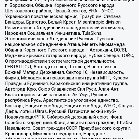
п. Боровский, Община Коренного Русского народа
Щелковского района, Правый сектор, УНА - УНСО,
Украинская повстанческая армия, Тризуб им. Степана
Бандеры, Братство, Белый Крест, Misanthropic division,
Религиозное объединение последователей инглиизма,
Народная Социальная Инициатива, TulaSkins,
Этнополитическое объединение Русские, Русское
национальное объединение Атака, Мечеть Мирмамеда,
Община Коренного Русского народа г. Астрахани, ВОЛЯ,
Меджлис крымскотатарского народа, Рубеж Севера, ТОЙС,
О противодействии экстремистской деятельности,
РЕВТАТПОД, Артподготовка, Штольц, В честь иконы
Божией Матери Державная, Сектор 16, Независимость,
Фирма, Молодежная правозащитная группа МПГ, Курсом
Правды и Единения, Каракольская инициативная группа,
Автоград Крю, Союз Славянских Сил Руси, Алля-Аят,
Благотворительный пансионат Ак Умут, Русская
республика Русь, Арестантское уголовное единство,
Башкорт, Нация и свобода, Нация и свобода, W.H.С., Фалунь
Дафа, Иртыш Ultras, Русский Патриотический клуб-
Новокузнецк/РПК, Сибирский державный союз, Фонд
борьбы с коррупцией, Фонд защиты прав граждан, Штабы
Навального, Совет граждан СССР Прикубанского округа г.
Краснодара, Мужское государство, Народное