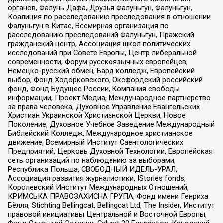
органов, Фалунь Дафа, Друзья Фалуньгун, Фалуньгун,
Коалиция по расследованию преследования в отношении
Фалуньгун в Китае, Всемирная организация по
расследованию преследований Фалуньгун, Пражский
гражданский центр, Ассоциация школ политических
исследований при Совете Европы, Центр либеральной
современности, Форум русскоязычных европейцев,
Немецко-русский обмен, Бард колледж, Европейский
выбор, Фонд Ходорковского, Оксфордский российский
фонд, Фонд Будущее России, Компания свободы
информации, Проект Медиа, Международное партнерство
за права человека, Духовное Управление Евангельских
Христиан Украинской Христианской Церкви, Новое
Поколение, Духовное Учебное Заведение Международный
Библейский Колледж, Международное христианское
движение, Всемирный Институт Саентологических
Предприятий, Церковь Духовной Технологии, Европейская
сеть организаций по наблюдению за выборами,
Республика Польша, СВОБОДНЫЙ ИДЕЛЬ-УРАЛ,
Ассоциация развития журналистики, IStories fonds,
Королевский Институт Международных Отношений,
КРИМСЬКА ПРАВОЗАХИСНА ГРУПА, Фонд имени Генриха
Бёлля, Stichting Bellingcat, Bellingcat Ltd, The Insider, Институт
правовой инициативы Центральной и Восточной Европы,