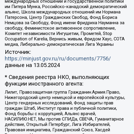
международных отношений и государственной политики
им Питера Мунка, Российско-канадский демократический
альянс, Школа международных отношений им Нормана
Патерсона, Центр Гражданских Свобод, Фонд Бориса
Немцова за Свободу, Фонд имени Фридриха Науманна за
свободу, Феминистское антивоенное сопротивление,
Комитет независимости Ингушетии, Прометей, Stop
Occupation of Karelia, Вернись живым, Фридом Хаус, СОТА
медиа, Либерально-демократическая Лига Украины
Источник:
https://minjust.gov.ru/ru/documents/7756/
данные на
13.05.2024
* Сведения реестра НКО, выполняющих
функции иностранного агента:
Лилит, Правозащитная группа Гражданин.Армия.Право,
Нижегородский центр немецкой и европейской культуры,
Центр гендерных исследований, Фонд защиты прав
граждан Штаб, Институт права и публичной политики,
Фонд борьбы с коррупцией, Альянс врачей,
НАСИЛИЮ.НЕТ, Мы против СПИДа, СВЕЧА, Гуманитарное
действие, Открытый Петербург, Лига Избирателей,
Правовая инициатива, Гражданский Союз, Хасдей