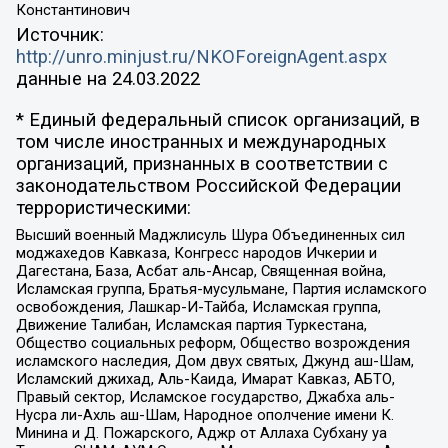
Константинович
Источник:
http://unro.minjust.ru/NKOForeignAgent.aspx
данные на
24.03.2022
* Единый федеральный список организаций, в
том числе иностранных и международных
организаций, признанных в соответствии с
законодательством Российской Федерации
террористическими:
Высший военный Маджлисуль Шура Объединенных сил
моджахедов Кавказа, Конгресс народов Ичкерии и
Дагестана, База, Асбат аль-Ансар, Священная война,
Исламская группа, Братья-мусульмане, Партия исламского
освобождения, Лашкар-И-Тайба, Исламская группа,
Движение Талибан, Исламская партия Туркестана,
Общество социальных реформ, Общество возрождения
исламского наследия, Дом двух святых, Джунд аш-Шам,
Исламский джихад, Аль-Каида, Имарат Кавказ, АБТО,
Правый сектор, Исламское государство, Джабха аль-
Нусра ли-Ахль аш-Шам, Народное ополчение имени К.
Минина и Д. Пожарского, Аджр от Аллаха Субхану уа