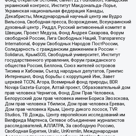
Фонд Открытой Эстонии, Calvert 22 Foundation, Канадский
украинский конгресс, Институт Макдональда-Лорье,
Украинская национальная федерация Канады,
Декабристы, Международный научный центр им Вудро
Вильсона, Свободная пресса, Возрождение, Всеукраинский
духовный центр , Риддл, Русский антивоенный комитет в
Швеции, Проект Медуза, Фонд Андрея Сахарова, Форум
свободной России, Лига Свободных Наций, Transparеncy
International, Форум Свободных Народов ПостРоссии,
Солидарность с гражданским движением в России –
Solidarus, КрымSOS, Свободный университет, Институт
государственного управления, Форум гражданского
общества Россия, Беллона, Союз жителей островов
Тисима и Хабомаи, Съезд народных депутатов, Гринпис
Интернешнл, Фонд борьбы с коррупцией Инк, Завет
церквей TCCN, Агора, Всемирный фонд природы, BDR
Novaja Gazeta-Europe, Алтай проект, Образовательный дом
прав человека Чернигов, Фонд Дом Прав Человека,
Белорусский дом прав человека имени Бориса Звозскова,
Дом прав человека Тбилиси, Дом прав человека Ереван,
Дом прав человека Крым, Центр дикого лосося, TVR
Studios, ТВ Дождь, Центр европейских исследований им
Вилфрида Мартенса, Сетевое объединение журналистов
расследователей, АЛЛАТРА, За свободную Россию,
Свободная Бурятия, Uralic, UnKremlin, Международная