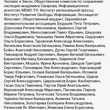
Человек и Закон, Общественная комиссия по сохранению
наследия академика Сахарова, Информационное
агентство МЕМО. РУ, Институт региональной прессы,
Институт Развития Свободы Информации, Экозащита!-
Женсовет, Общественный вердикт, Евразийская
антимонопольная ассоциация, Бедушев Петр Петрович,
Дзугкоева Регина Николаевна, Кривенко Сергей
Владимирович, Милославский Павел Юрьевич, Шнырова
Ольга Вадимовна, Чанышева Лилия Айратовна, Сидорович
Ольга Борисовна, Туровский Александр Алексеевич,
Васильева Анастасия Евгеньевна, Ривина Анна Валерьевна,
Бойко Анатолий Николаевич, Дугин Сергей Георгиевич,
Пивоваров Андрей Сергеевич, Аверин Виталий Евгеньевич,
Барахоев Магомед Бекханович, Шарипков Олег
Викторович, Мошель Ирина Ароновна, Шведов Григорий
Сергеевич, Пономарев Лев Александрович, Каргалицкий
Борис Юльевич, Созаев Валерий Валерьевич, Исламов
Тимур Рифгатович, Романова Ольга Евгеньевна, Щаров
Сергей Алексадрович, Цирульников Борис Альбертович,
Гасан Ольга Павловна, Паутов Юрий Анатольевич,
Верховский Александр Маркович, Пислакова-Паркер
Марина Петровна, Кочеткова Татьяна Владимировна,
Чуркина Наталья Валерьевна, Акимова Татьяна
Николаевна, Золотарева Екатерина Александровна,
Рачинский Ян Збигневич, Жемкова Елена Борисовна,