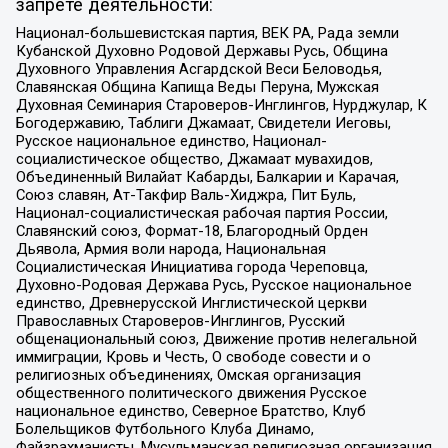
запрете деятельности:
Национал-большевистская партия, ВЕК РА, Рада земли
Кубанской Духовно Родовой Державы Русь, Община
Духовного Управления Асгардской Веси Беловодья,
Славянская Община Капища Веды Перуна, Мужская
Духовная Семинария Староверов-Инглингов, Нурджулар, К
Богодержавию, Таблиги Джамаат, Свидетели Иеговы,
Русское национальное единство, Национал-
социалистическое общество, Джамаат мувахидов,
Объединенный Вилайат Кабарды, Балкарии и Карачая,
Союз славян, Ат-Такфир Валь-Хиджра, Пит Буль,
Национал-социалистическая рабочая партия России,
Славянский союз, Формат-18, Благородный Орден
Дьявола, Армия воли народа, Национальная
Социалистическая Инициатива города Череповца,
Духовно-Родовая Держава Русь, Русское национальное
единство, Древнерусской Инглистической церкви
Православных Староверов-Инглингов, Русский
общенациональный союз, Движение против нелегальной
иммиграции, Кровь и Честь, О свободе совести и о
религиозных объединениях, Омская организация
общественного политического движения Русское
национальное единство, Северное Братство, Клуб
Болельщиков Футбольного Клуба Динамо,
Файзрахманисты, Мусульманская религиозная организация