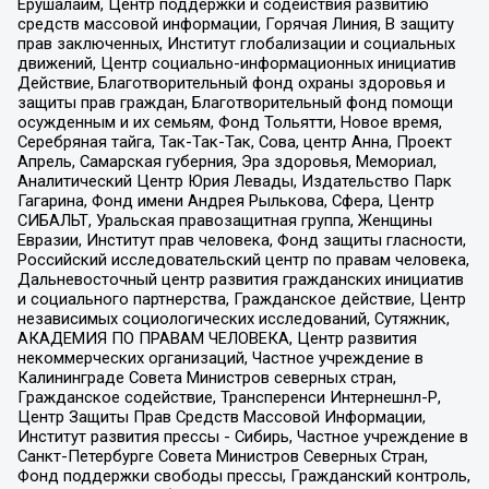
Ерушалаим, Центр поддержки и содействия развитию
средств массовой информации, Горячая Линия, В защиту
прав заключенных, Институт глобализации и социальных
движений, Центр социально-информационных инициатив
Действие, Благотворительный фонд охраны здоровья и
защиты прав граждан, Благотворительный фонд помощи
осужденным и их семьям, Фонд Тольятти, Новое время,
Серебряная тайга, Так-Так-Так, Сова, центр Анна, Проект
Апрель, Самарская губерния, Эра здоровья, Мемориал,
Аналитический Центр Юрия Левады, Издательство Парк
Гагарина, Фонд имени Андрея Рылькова, Сфера, Центр
СИБАЛЬТ, Уральская правозащитная группа, Женщины
Евразии, Институт прав человека, Фонд защиты гласности,
Российский исследовательский центр по правам человека,
Дальневосточный центр развития гражданских инициатив
и социального партнерства, Гражданское действие, Центр
независимых социологических исследований, Сутяжник,
АКАДЕМИЯ ПО ПРАВАМ ЧЕЛОВЕКА, Центр развития
некоммерческих организаций, Частное учреждение в
Калининграде Совета Министров северных стран,
Гражданское содействие, Трансперенси Интернешнл-Р,
Центр Защиты Прав Средств Массовой Информации,
Институт развития прессы - Сибирь, Частное учреждение в
Санкт-Петербурге Совета Министров Северных Стран,
Фонд поддержки свободы прессы, Гражданский контроль,