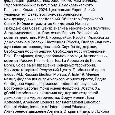
федерация транспортных рабочих, ИстЧам Финланд,
Гудзоновский институт, Фонд Демократического
Развития, Комитет-2024, Центрально-Европейский
университет, Центр восточноевропейских и
международных исследований, Общество Сторожевой
башни, Библии и трактатов Свидетелей Иеговы,
Гражданский Совет, Центр анализа европейской политики,
Академическая сеть Восточная Европа, Российский
комитет действия, РЭНД корпорейшн, Русская Америка за
демократию в России, Настоящая Россия, Глобальная сеть
журналистов-расследователей, Служба поддержки,
Свободная Россия Берлин, Свободная Россия Северный
Рейн-Вестфалия, Фонд глобальной помощи, Антивоенный
комитет России, Russie-Libertes, La Asocicion de Rusos
Libres, Союз за возвращение Северных территорий,
Крымскотатарский Ресурсный Центр, Глобальный союз
IndustriALL, Russian Election Monitor, Article 19, Мнение
медиа, Федерация анархического черного креста, Радио
Свободная Европа, Германское общество изучения
Восточной Европы, Фонд имени Фридриха Эберта, XZ
gGmbH, Мобильная академия поддержки гендерной
демократии и миротворчества, Форум имени Льва
Копелева, American Councils for International Education,
Cultural Vistas, Institute of International Education,
Антивоенное движение Антальи, Открытый диалог, Школа