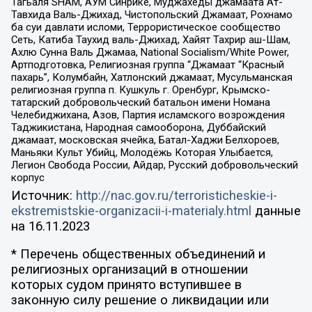
Тагьаля SHAM, АУМ Синрике, Муджахеды джамаата Ат-
Тавхида Валь-Джихад, Чистопольский Джамаат, Рохнамо
ба суи давлати исломи, Террористическое сообщество
Сеть, Катиба Таухид валь-Джихад, Хайят Тахрир аш-Шам,
Ахлю Сунна Валь Джамаа, National Socialism/White Power,
Артподготовка, Религиозная группа “Джамаат “Красный
пахарь”, Колумбайн, Хатлонский джамаат, Мусульманская
религиозная группа п. Кушкуль г. Оренбург, Крымско-
татарский добровольческий батальон имени Номана
Челебиджихана, Азов, Партия исламского возрождения
Таджикистана, Народная самооборона, Дуббайский
джамаат, московская ячейка, Батал-Хаджи Белхороев,
Маньяки Культ Убийц, Молодёжь Которая Улыбается,
Легион Свобода России, Айдар, Русский добровольческий
корпус
Источник:
http://nac.gov.ru/terroristicheskie-i-
ekstremistskie-organizacii-i-materialy.html
данные
на
16.11.2023
* Перечень общественных объединений и
религиозных организаций в отношении
которых судом принято вступившее в
законную силу решение о ликвидации или