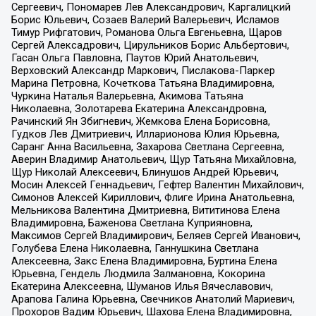
Сергеевич, Пономарев Лев Александрович, Каргалицкий
Борис Юльевич, Созаев Валерий Валерьевич, Исламов
Тимур Рифгатович, Романова Ольга Евгеньевна, Щаров
Сергей Алексадрович, Цирульников Борис Альбертович,
Гасан Ольга Павловна, Паутов Юрий Анатольевич,
Верховский Александр Маркович, Пислакова-Паркер
Марина Петровна, Кочеткова Татьяна Владимировна,
Чуркина Наталья Валерьевна, Акимова Татьяна
Николаевна, Золотарева Екатерина Александровна,
Рачинский Ян Збигневич, Жемкова Елена Борисовна,
Гудков Лев Дмитриевич, Илларионова Юлия Юрьевна,
Саранг Анна Васильевна, Захарова Светлана Сергеевна,
Аверин Владимир Анатольевич, Щур Татьяна Михайловна,
Щур Николай Алексеевич, Блинушов Андрей Юрьевич,
Мосин Алексей Геннадьевич, Гефтер Валентин Михайлович,
Симонов Алексей Кириллович, Флиге Ирина Анатольевна,
Мельникова Валентина Дмитриевна, Вититинова Елена
Владимировна, Баженова Светлана Куприяновна,
Максимов Сергей Владимирович, Беляев Сергей Иванович,
Голубева Елена Николаевна, Ганнушкина Светлана
Алексеевна, Закс Елена Владимировна, Буртина Елена
Юрьевна, Гендель Людмила Залмановна, Кокорина
Екатерина Алексеевна, Шуманов Илья Вячеславович,
Арапова Галина Юрьевна, Свечников Анатолий Мариевич,
Прохоров Вадим Юрьевич, Шахова Елена Владимировна,