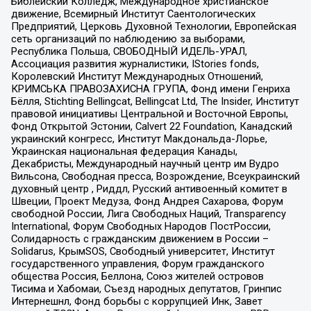
Библейский Колледж, Международное христианское
движение, Всемирный Институт Саентологических
Предприятий, Церковь Духовной Технологии, Европейская
сеть организаций по наблюдению за выборами,
Республика Польша, СВОБОДНЫЙ ИДЕЛЬ-УРАЛ,
Ассоциация развития журналистики, IStories fonds,
Королевский Институт Международных Отношений,
КРИМСЬКА ПРАВОЗАХИСНА ГРУПА, Фонд имени Генриха
Бёлля, Stichting Bellingcat, Bellingcat Ltd, The Insider, Институт
правовой инициативы Центральной и Восточной Европы,
Фонд Открытой Эстонии, Calvert 22 Foundation, Канадский
украинский конгресс, Институт Макдональда-Лорье,
Украинская национальная федерация Канады,
Декабристы, Международный научный центр им Вудро
Вильсона, Свободная пресса, Возрождение, Всеукраинский
духовный центр , Риддл, Русский антивоенный комитет в
Швеции, Проект Медуза, Фонд Андрея Сахарова, Форум
свободной России, Лига Свободных Наций, Transparеncy
International, Форум Свободных Народов ПостРоссии,
Солидарность с гражданским движением в России –
Solidarus, КрымSOS, Свободный университет, Институт
государственного управления, Форум гражданского
общества Россия, Беллона, Союз жителей островов
Тисима и Хабомаи, Съезд народных депутатов, Гринпис
Интернешнл, Фонд борьбы с коррупцией Инк, Завет