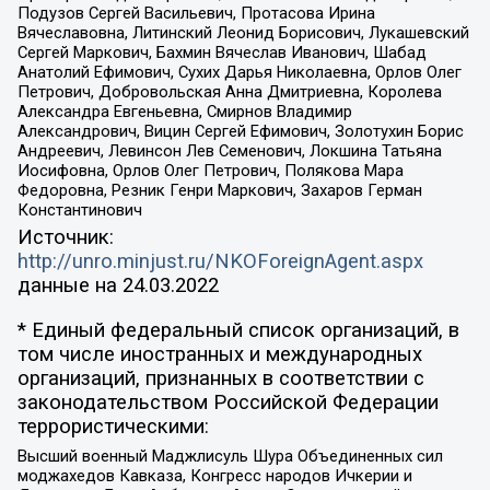
Подузов Сергей Васильевич, Протасова Ирина
Вячеславовна, Литинский Леонид Борисович, Лукашевский
Сергей Маркович, Бахмин Вячеслав Иванович, Шабад
Анатолий Ефимович, Сухих Дарья Николаевна, Орлов Олег
Петрович, Добровольская Анна Дмитриевна, Королева
Александра Евгеньевна, Смирнов Владимир
Александрович, Вицин Сергей Ефимович, Золотухин Борис
Андреевич, Левинсон Лев Семенович, Локшина Татьяна
Иосифовна, Орлов Олег Петрович, Полякова Мара
Федоровна, Резник Генри Маркович, Захаров Герман
Константинович
Источник:
http://unro.minjust.ru/NKOForeignAgent.aspx
данные на
24.03.2022
* Единый федеральный список организаций, в
том числе иностранных и международных
организаций, признанных в соответствии с
законодательством Российской Федерации
террористическими:
Высший военный Маджлисуль Шура Объединенных сил
моджахедов Кавказа, Конгресс народов Ичкерии и