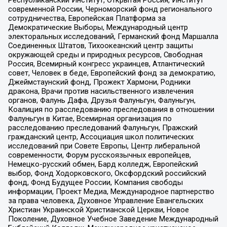
Республиканский Институт, Открытая Россия, Институт
современной России, Черноморский фонд регионального
сотрудничества, Европейская Платформа за
Демократические Выборы, Международный центр
электоральных исследований, Германский фонд Маршалла
Соединенных Штатов, Тихоокеанский центр защиты
окружающей среды и природных ресурсов, Свободная
Россия, Всемирный конгресс украинцев, Атлантический
совет, Человек в беде, Европейский фонд за демократию,
Джеймстаунский фонд, Прожект Хармони, Родники
дракона, Врачи против насильственного извлечения
органов, Фалунь Дафа, Друзья Фалуньгун, Фалуньгун,
Коалиция по расследованию преследования в отношении
Фалуньгун в Китае, Всемирная организация по
расследованию преследований Фалуньгун, Пражский
гражданский центр, Ассоциация школ политических
исследований при Совете Европы, Центр либеральной
современности, Форум русскоязычных европейцев,
Немецко-русский обмен, Бард колледж, Европейский
выбор, Фонд Ходорковского, Оксфордский российский
фонд, Фонд Будущее России, Компания свободы
информации, Проект Медиа, Международное партнерство
за права человека, Духовное Управление Евангельских
Христиан Украинской Христианской Церкви, Новое
Поколение, Духовное Учебное Заведение Международный