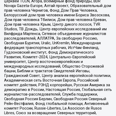
церквей TCCN, Агора, Всемирный фонд природы, BDR
Novaja Gazeta-Europe, Алтай проект, Образовательный дом
прав человека Чернигов, Фонд Дом Прав Человека,
Белорусский дом прав человека имени Бориса Звозскова,
Дом прав человека Тбилиси, Дом прав человека Ереван,
Дом прав человека Крым, Центр дикого лосося, TVR
Studios, ТВ Дождь, Центр европейских исследований им
Вилфрида Мартенса, Сетевое объединение журналистов
расследователей, АЛЛАТРА, За свободную Россию,
Свободная Бурятия, Uralic, UnKremlin, Международная
федерация транспортных рабочих, ИстЧам Финланд,
Гудзоновский институт, Фонд Демократического
Развития, Комитет-2024, Центрально-Европейский
университет, Центр восточноевропейских и
международных исследований, Общество Сторожевой
башни, Библии и трактатов Свидетелей Иеговы,
Гражданский Совет, Центр анализа европейской политики,
Академическая сеть Восточная Европа, Российский
комитет действия, РЭНД корпорейшн, Русская Америка за
демократию в России, Настоящая Россия, Глобальная сеть
журналистов-расследователей, Служба поддержки,
Свободная Россия Берлин, Свободная Россия Северный
Рейн-Вестфалия, Фонд глобальной помощи, Антивоенный
комитет России, Russie-Libertes, La Asocicion de Rusos
Libres, Союз за возвращение Северных территорий,