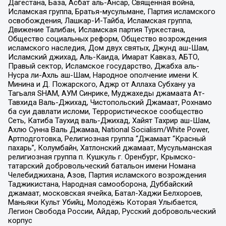
Дагестана, База, Асбат аль-Ансар, Священная война,
Исламская группа, Братья-мусульмане, Партия исламского
освобождения, Лашкар-И-Тайба, Исламская группа,
Движение Талибан, Исламская партия Туркестана,
Общество социальных реформ, Общество возрождения
исламского наследия, Дом двух святых, Джунд аш-Шам,
Исламский джихад, Аль-Каида, Имарат Кавказ, АБТО,
Правый сектор, Исламское государство, Джабха аль-
Нусра ли-Ахль аш-Шам, Народное ополчение имени К.
Минина и Д. Пожарского, Аджр от Аллаха Субхану уа
Тагьаля SHAM, АУМ Синрике, Муджахеды джамаата Ат-
Тавхида Валь-Джихад, Чистопольский Джамаат, Рохнамо
ба суи давлати исломи, Террористическое сообщество
Сеть, Катиба Таухид валь-Джихад, Хайят Тахрир аш-Шам,
Ахлю Сунна Валь Джамаа, National Socialism/White Power,
Артподготовка, Религиозная группа “Джамаат “Красный
пахарь”, Колумбайн, Хатлонский джамаат, Мусульманская
религиозная группа п. Кушкуль г. Оренбург, Крымско-
татарский добровольческий батальон имени Номана
Челебиджихана, Азов, Партия исламского возрождения
Таджикистана, Народная самооборона, Дуббайский
джамаат, московская ячейка, Батал-Хаджи Белхороев,
Маньяки Культ Убийц, Молодёжь Которая Улыбается,
Легион Свобода России, Айдар, Русский добровольческий
корпус