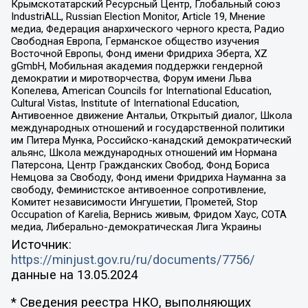
Крымскотатарский Ресурсный Центр, Глобальный союз
IndustriALL, Russian Election Monitor, Article 19, Мнение
медиа, Федерация анархического черного креста, Радио
Свободная Европа, Германское общество изучения
Восточной Европы, Фонд имени Фридриха Эберта, XZ
gGmbH, Мобильная академия поддержки гендерной
демократии и миротворчества, Форум имени Льва
Копелева, American Councils for International Education,
Cultural Vistas, Institute of International Education,
Антивоенное движение Антальи, Открытый диалог, Школа
международных отношений и государственной политики
им Питера Мунка, Российско-канадский демократический
альянс, Школа международных отношений им Нормана
Патерсона, Центр Гражданских Свобод, Фонд Бориса
Немцова за Свободу, Фонд имени Фридриха Науманна за
свободу, Феминистское антивоенное сопротивление,
Комитет независимости Ингушетии, Прометей, Stop
Occupation of Karelia, Вернись живым, Фридом Хаус, СОТА
медиа, Либерально-демократическая Лига Украины
Источник:
https://minjust.gov.ru/ru/documents/7756/
данные на
13.05.2024
* Сведения реестра НКО, выполняющих