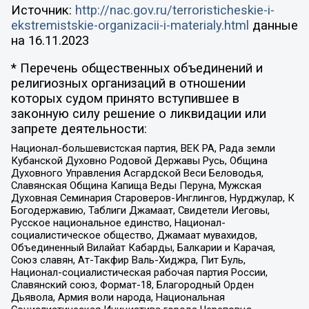
Источник:
http://nac.gov.ru/terroristicheskie-i-
ekstremistskie-organizacii-i-materialy.html
данные
на
16.11.2023
* Перечень общественных объединений и
религиозных организаций в отношении
которых судом принято вступившее в
законную силу решение о ликвидации или
запрете деятельности:
Национал-большевистская партия, ВЕК РА, Рада земли
Кубанской Духовно Родовой Державы Русь, Община
Духовного Управления Асгардской Веси Беловодья,
Славянская Община Капища Веды Перуна, Мужская
Духовная Семинария Староверов-Инглингов, Нурджулар, К
Богодержавию, Таблиги Джамаат, Свидетели Иеговы,
Русское национальное единство, Национал-
социалистическое общество, Джамаат мувахидов,
Объединенный Вилайат Кабарды, Балкарии и Карачая,
Союз славян, Ат-Такфир Валь-Хиджра, Пит Буль,
Национал-социалистическая рабочая партия России,
Славянский союз, Формат-18, Благородный Орден
Дьявола, Армия воли народа, Национальная