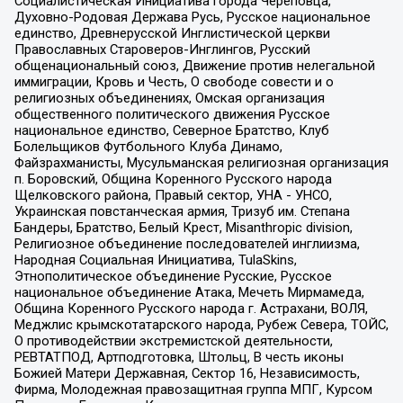
Социалистическая Инициатива города Череповца,
Духовно-Родовая Держава Русь, Русское национальное
единство, Древнерусской Инглистической церкви
Православных Староверов-Инглингов, Русский
общенациональный союз, Движение против нелегальной
иммиграции, Кровь и Честь, О свободе совести и о
религиозных объединениях, Омская организация
общественного политического движения Русское
национальное единство, Северное Братство, Клуб
Болельщиков Футбольного Клуба Динамо,
Файзрахманисты, Мусульманская религиозная организация
п. Боровский, Община Коренного Русского народа
Щелковского района, Правый сектор, УНА - УНСО,
Украинская повстанческая армия, Тризуб им. Степана
Бандеры, Братство, Белый Крест, Misanthropic division,
Религиозное объединение последователей инглиизма,
Народная Социальная Инициатива, TulaSkins,
Этнополитическое объединение Русские, Русское
национальное объединение Атака, Мечеть Мирмамеда,
Община Коренного Русского народа г. Астрахани, ВОЛЯ,
Меджлис крымскотатарского народа, Рубеж Севера, ТОЙС,
О противодействии экстремистской деятельности,
РЕВТАТПОД, Артподготовка, Штольц, В честь иконы
Божией Матери Державная, Сектор 16, Независимость,
Фирма, Молодежная правозащитная группа МПГ, Курсом