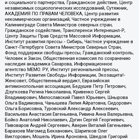
и социального партнерства, Гражданское действие, Центр
независимых социологических исследований, Сутяжник,
АКАДЕМИЯ ПО ПРАВАМ ЧЕЛОВЕКА, Центр развития
некоммерческих организаций, Частное учреждение в
Калининграде Совета Министров северных стран,
Гражданское содействие, Трансперенси Интернешнл-Р,
Центр Защиты Прав Средств Массовой Информации,
Институт развития прессы - Сибирь, Частное учреждение в
Санкт-Петербурге Совета Министров Северных Стран,
Фонд поддержки свободы прессы, Гражданский контроль,
Человек и Закон, Общественная комиссия по сохранению
наследия академика Сахарова, Информационное
агентство МЕМО. РУ, Институт региональной прессы,
Институт Развития Свободы Информации, Экозащита!-
Женсовет, Общественный вердикт, Евразийская
антимонопольная ассоциация, Бедушев Петр Петрович,
Дзугкоева Регина Николаевна, Кривенко Сергей
Владимирович, Милославский Павел Юрьевич, Шнырова
Ольга Вадимовна, Чанышева Лилия Айратовна, Сидорович
Ольга Борисовна, Туровский Александр Алексеевич,
Васильева Анастасия Евгеньевна, Ривина Анна Валерьевна,
Бойко Анатолий Николаевич, Дугин Сергей Георгиевич,
Пивоваров Андрей Сергеевич, Аверин Виталий Евгеньевич,
Барахоев Магомед Бекханович, Шарипков Олег
Викторович, Мошель Ирина Ароновна, Шведов Григорий