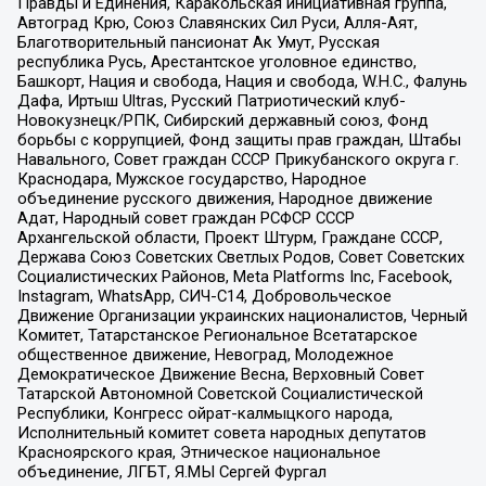
Правды и Единения, Каракольская инициативная группа,
Автоград Крю, Союз Славянских Сил Руси, Алля-Аят,
Благотворительный пансионат Ак Умут, Русская
республика Русь, Арестантское уголовное единство,
Башкорт, Нация и свобода, Нация и свобода, W.H.С., Фалунь
Дафа, Иртыш Ultras, Русский Патриотический клуб-
Новокузнецк/РПК, Сибирский державный союз, Фонд
борьбы с коррупцией, Фонд защиты прав граждан, Штабы
Навального, Совет граждан СССР Прикубанского округа г.
Краснодара, Мужское государство, Народное
объединение русского движения, Народное движение
Адат, Народный совет граждан РСФСР СССР
Архангельской области, Проект Штурм, Граждане СССР,
Держава Союз Советских Светлых Родов, Совет Советских
Социалистических Районов, Meta Platforms Inc, Facebook,
Instagram, WhatsApp, СИЧ-С14, Добровольческое
Движение Организации украинских националистов, Черный
Комитет, Татарстанское Региональное Всетатарское
общественное движение, Невоград, Молодежное
Демократическое Движение Весна, Верховный Совет
Татарской Автономной Советской Социалистической
Республики, Конгресс ойрат-калмыцкого народа,
Исполнительный комитет совета народных депутатов
Красноярского края, Этническое национальное
объединение, ЛГБТ, Я.МЫ Сергей Фургал