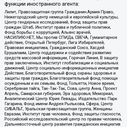
функции иностранного агента:
Лилит, Правозащитная группа Гражданин.Армия.Право,
Нижегородский центр немецкой и европейской культуры,
Центр гендерных исследований, Фонд защиты прав
граждан Штаб, Институт права и публичной политики,
Фонд борьбы с коррупцией, Альянс врачей,
НАСИЛИЮ.НЕТ, Мы против СПИДа, СВЕЧА, Гуманитарное
действие, Открытый Петербург, Лига Избирателей,
Правовая инициатива, Гражданский Союз, Хасдей
Ерушалаим, Центр поддержки и содействия развитию
средств массовой информации, Горячая Линия, В защиту
прав заключенных, Институт глобализации и социальных
движений, Центр социально-информационных инициатив
Действие, Благотворительный фонд охраны здоровья и
защиты прав граждан, Благотворительный фонд помощи
осужденным и их семьям, Фонд Тольятти, Новое время,
Серебряная тайга, Так-Так-Так, Сова, центр Анна, Проект
Апрель, Самарская губерния, Эра здоровья, Мемориал,
Аналитический Центр Юрия Левады, Издательство Парк
Гагарина, Фонд имени Андрея Рылькова, Сфера, Центр
СИБАЛЬТ, Уральская правозащитная группа, Женщины
Евразии, Институт прав человека, Фонд защиты гласности,
Российский исследовательский центр по правам человека,
Дальневосточный центр развития гражданских инициатив