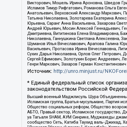
Викторович, Мошель Ирина Ароновна, Шведов Гри
Исламов Тимур Рифгатович, Романова Ольга Евге
Анатольевич, Верховский Александр Маркович, П
Татьяна Николаевна, Золотарева Екатерина Алек
Юрьевна, Саранг Анна Васильевна, Захарова Свет
Андрей Юрьевич, Мосин Алексей Геннадьевич, Ге
Дмитриевна, Вититинова Елена Владимировна, Ба
Николаевна, Ганнушкина Светлана Алексеевна, За
Шуманов Илья Вячеславович, Арапова Галина Юрь
Васильевич, Протасова Ирина Вячеславовна, Лит
Сухих Дарья Николаевна, Орлов Олег Петрович, 
Сергей Ефимович, Золотухин Борис Андреевич, Л
Генри Маркович, Захаров Герман Константинович
Источник:
http://unro.minjust.ru/NKOFore
* Единый федеральный список организа
законодательством Российской Федера
Высший военный Маджлисуль Шура Объединенных с
Исламская группа, Братья-мусульмане, Партия ис
Общество социальных реформ, Общество возрожд
АБТО, Правый сектор, Исламское государство, Д
уа Тагьаля SHAM, АУМ Синрике, Муджахеды джама
сообщество Сеть, Катиба Таухид валь-Джихад, Хай