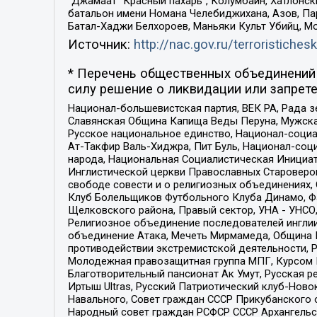
“Джамаат “Красный пахарь”, Колумбайн, Хатлонск
батальон имени Номана Челебиджихана, Азов, Па
Батал-Хаджи Белхороев, Маньяки Культ Убийц, М
Источник:
http://nac.gov.ru/terroristichesk
* Перечень общественных объединений 
силу решение о ликвидации или запрете
Национал-большевистская партия, ВЕК РА, Рада 
Славянская Община Капища Веды Перуна, Мужская
Русское национальное единство, Национал-социа
Ат-Такфир Валь-Хиджра, Пит Буль, Национал-соц
народа, Национальная Социалистическая Инициат
Инглистической церкви Православных Староверов
свободе совести и о религиозных объединениях,
Клуб Болельщиков Футбольного Клуба Динамо, Фа
Щелковского района, Правый сектор, УНА - УНСО, У
Религиозное объединение последователей инглии
объединение Атака, Мечеть Мирмамеда, Община К
противодействии экстремистской деятельности, 
Молодежная правозащитная группа МПГ, Курсом П
Благотворительный пансионат Ак Умут, Русская ре
Иртыш Ultras, Русский Патриотический клуб-Нов
Навального, Совет граждан СССР Прикубанского 
Народный совет граждан РСФСР СССР Архангельск