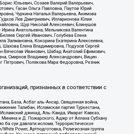
Борис Юльевич, Созаев Валерий Валерьевич,
тович, Гасан Ольга Павловна, Паутов Юрий
ровна, Чуркина Наталья Валерьевна, Акимова
 Гудков Лев Дмитриевич, Илларионова Юлия
ихайловна, Щур Николай Алексеевич, Блинушов
е Ирина Анатольевна, Мельникова Валентина
Беляев Сергей Иванович, Голубева Елена
ила Залмановна, Кокорина Екатерина Алексеевна,
, Шахова Елена Владимировна, Подузов Сергей
ин Вячеслав Иванович, Шабад Анатолий Ефимович,
вна, Смирнов Владимир Александрович, Вицин
ег Петрович, Полякова Мара Федоровна, Резник
ганизаций, признанных в соответствии с
на, База, Асбат аль-Ансар, Священная война,
ижение Талибан, Исламская партия Туркестана,
Исламский джихад, Аль-Каида, Имарат Кавказ,
 Минина и Д. Пожарского, Аджр от Аллаха Субхану
о ба суи давлати исломи, Террористическое
/White Power, Артподготовка, Религиозная группа