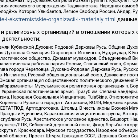
ий джамаат, Мусульманская религиозная группа п. Кушкуль г. 
ртия исламского возрождения Таджикистана, Народная самооб
олодёжь Которая Улыбается, Легион Свобода России, Айдар, Р
ie-i-ekstremistskie-organizacii-i-materialy.html
данные
и религиозных организаций в отношении которых 
 деятельности:
земли Кубанской Духовно Родовой Державы Русь, Община Духо
 Духовная Семинария Староверов-Инглингов, Нурджулар, К Бо
листическое общество, Джамаат мувахидов, Объединенный Вил
иалистическая рабочая партия России, Славянский союз, Форма
ива города Череповца, Духовно-Родовая Держава Русь, Русск
-Инглингов, Русский общенациональный союз, Движение против
 Омская организация общественного политического движения Р
йзрахманисты, Мусульманская религиозная организация п. Бо
краинская повстанческая армия, Тризуб им. Степана Бандеры, Бр
зма, Народная Социальная Инициатива, TulaSkins, Этнополитич
оренного Русского народа г. Астрахани, ВОЛЯ, Меджлис крымс
РЕВТАТПОД, Артподготовка, Штольц, В честь иконы Божией Мате
равды и Единения, Каракольская инициативная группа, Автогра
спублика Русь, Арестантское уголовное единство, Башкорт, Наци
окузнецк/РПК, Сибирский державный союз, Фонд борьбы с кор
округа г. Краснодара, Мужское государство, Народное объедин
ой области, Проект Штурм, Граждане СССР, Держава Союз Сов