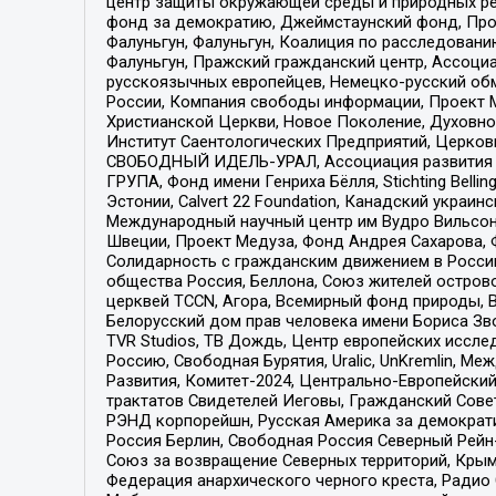
центр защиты окружающей среды и природных ресу
фонд за демократию, Джеймстаунский фонд, Прож
Фалуньгун, Фалуньгун, Коалиция по расследован
Фалуньгун, Пражский гражданский центр, Ассоци
русскоязычных европейцев, Немецко-русский об
России, Компания свободы информации, Проект М
Христианской Церкви, Новое Поколение, Духовн
Институт Саентологических Предприятий, Церков
СВОБОДНЫЙ ИДЕЛЬ-УРАЛ, Ассоциация развития ж
ГРУПА, Фонд имени Генриха Бёлля, Stichting Bellin
Эстонии, Calvert 22 Foundation, Канадский укра
Международный научный центр им Вудро Вильсона
Швеции, Проект Медуза, Фонд Андрея Сахарова, Ф
Солидарность с гражданским движением в России 
общества Россия, Беллона, Союз жителей острово
церквей TCCN, Агора, Всемирный фонд природы, B
Белорусский дом прав человека имени Бориса Зво
TVR Studios, ТВ Дождь, Центр европейских иссл
Россию, Свободная Бурятия, Uralic, UnKremlin, 
Развития, Комитет-2024, Центрально-Европейски
трактатов Свидетелей Иеговы, Гражданский Совет
РЭНД корпорейшн, Русская Америка за демократи
Россия Берлин, Свободная Россия Северный Рейн-В
Союз за возвращение Северных территорий, Крымско
Федерация анархического черного креста, Радио