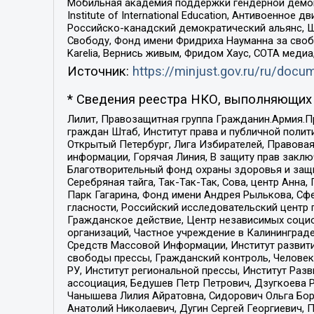
Мобильная академия поддержки гендерной демократи
Institute of International Education, Антивоенн
Российско-канадский демократический альянс, 
Свободу, Фонд имени Фридриха Науманна за свобо
Karelia, Вернись живым, Фридом Хаус, СОТА меди
Источник:
https://minjust.gov.ru/ru/doc
* Сведения реестра НКО, выполняющих 
Лилит, Правозащитная группа Гражданин.Армия.П
граждан Штаб, Институт права и публичной поли
Открытый Петербург, Лига Избирателей, Правова
информации, Горячая Линия, В защиту прав закл
Благотворительный фонд охраны здоровья и защи
Серебряная тайга, Так-Так-Так, Сова, центр Анн
Парк Гагарина, Фонд имени Андрея Рылькова, Сф
гласности, Российский исследовательский центр 
Гражданское действие, Центр независимых соци
организаций, Частное учреждение в Калининград
Средств Массовой Информации, Институт развити
свободы прессы, Гражданский контроль, Человек
РУ, Институт региональной прессы, Институт Ра
ассоциация, Бедушев Петр Петрович, Дзугкоева 
Чанышева Лилия Айратовна, Сидорович Ольга Бори
Анатолий Николаевич, Дугин Сергей Георгиевич, 