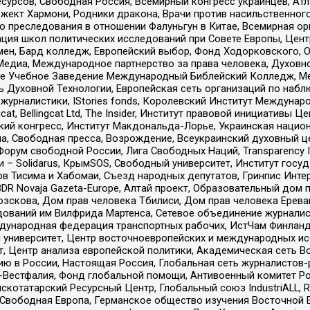
рсов, Свободная Россия, Всемирный конгресс украинцев, Атла
ект Хармони, Родники дракона, Врачи против насильственного
ию преследования в отношении Фалуньгун в Китае, Всемирная о
ация школ политических исследований при Совете Европы, Цен
мен, Бард колледж, Европейский выбор, Фонд Ходорковского,
едиа, Международное партнерство за права человека, Духовно
ое Учебное Заведение Международный Библейский Колледж, М
ь Духовной Технологии, Европейская сеть организаций по наб
урналистики, IStories fonds, Королевский Институт Между
gcat, Bellingcat Ltd, The Insider, Институт правовой инициатив
инский конгресс, Институт Макдональда-Лорье, Украинская нац
, Свободная пресса, Возрождение, Всеукраинский духовный цен
орум свободной России, Лига Свободных Наций, Transparеncy I
– Solidarus, КрымSOS, Свободный университет, Институт госу
в Тисима и Хабомаи, Съезд народных депутатов, Гринпис Инте
DR Novaja Gazeta-Europe, Алтай проект, Образовательный дом 
зскова, Дом прав человека Тбилиси, Дом прав человека Ерева
едований им Вилфрида Мартенса, Сетевое объединение журнали
Международная федерация транспортных рабочих, ИстЧам Финлан
й университет, Центр восточноевропейских и международных и
, Центр анализа европейской политики, Академическая сеть Во
ю в России, Настоящая Россия, Глобальная сеть журналистов
естфалия, Фонд глобальной помощи, Антивоенный комитет России,
татарский Ресурсный Центр, Глобальный союз IndustriALL, Russi
 Свободная Европа, Германское общество изучения Восточной 