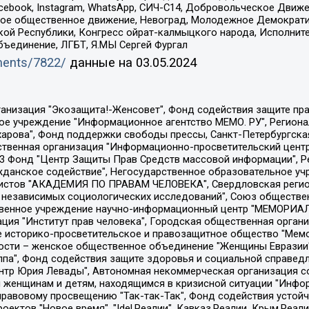
Facebook, Instagram, WhatsApp, СИЧ-С14, Добровольческое Движ
ское общественное движение, Невоград, Молодежное Демократ
ой Республики, Конгресс ойрат-калмыцкого народа, Исполнит
бъединение, ЛГБТ, Я.МЫ Сергей Фургал
uments/7822/
данные на
03.05.2024
Общество с ограниченной ответственностью "Радио Свободная Европа/Радио Свобода", Чешское информационное агентство "MEDIUM-ORIENT", Красноярская региональная общественная организация "Мы против СПИДа", Камалягин Денис Николаевич, Маркелов Сергей Евгеньевич, Пономарев Лев Александрович, Савицкая Людмила Алексеевна, Автономная некоммерческая организация "Центр по работе с проблемой насилия "НАСИЛИЮ.НЕТ", Межрегиональный профессиональный союз работников здравоохранения "Альянс врачей", Юридическое лицо, зарегистрированное в Латвийской Республике, SIA "Medusa Project" (регистрационный номер 40103797863, дата регистрации 10.06.2014), Некоммерческая организация "Фонд по борьбе с коррупцией", Автономная некоммерческая организация "Институт права и публичной политики", Баданин Роман Сергеевич, Гликин Максим Александрович, Железнова Мария Михайловна, Лукьянова Юлия Сергеевна, Маетная Елизавета Витальевна, Маняхин Петр Борисович, Чуракова Ольга Владимировна, Ярош Юлия Петровна, Юридическое лицо "The Insider SIA", зарегистрированное в Риге, Латвийская Республика (дата регистрации 26.06.2015), являющееся администратором доменного имени интернет-издания "The Insider SIA", https://theins.ru, Постернак Алексей Евгеньевич, Рубин Михаил Аркадьевич, Анин Роман Александрович, Юридическое лицо Istories fonds, зарегистрированное в Латвийской Республике (регистрационный номер 50008295751, дата регистрации 24.02.2020), Великовский Дмитрий Александрович, Долинина Ирина Николаевна, Мароховская Алеся Алексеевна, Шлейнов Роман Юрьевич, Шмагун Олеся Валентиновна, Общество с ограниченной ответственностью "Альтаир 2021", Общество с ограниченной ответственностью "Вега 2021", Общество с ограниченной ответственностью "Главный редактор 2021", Общество с ограниченной ответственностью "Ромашки монолит", Важенков Артем Валерьевич, Ивановская областная общественная организация "Центр гендерных исследований", Гурман Юрий Альбертович, Медиапроект "ОВД-Инфо", Егоров Владимир Владимирович, Жилинский Владимир Александрович, Общество с ограниченной ответственностью "ЗП", Иванова София Юрьевна, Карезина Инна Павловна, Кильтау Екатерина Викторовна, Петров Алексей Викторович, Пискунов Сергей Евгеньевич, Смирнов Сергей Сергеевич, Тихонов Михаил Сергеевич, Общество с ограниченной ответственностью "ЖУРНАЛИСТ-ИНОСТРАННЫЙ АГЕНТ", Арапова Галина Юрьевна, Вольтская Татьяна Анатольевна, Американская компания "Mason G.E.S. Anonymous Foundation" (США), являющаяся владельцем интернет-издания https://mnews.world/, Компания "Stichting Bellingcat", зарегистрированная в Нидерландах (дата регистрации 11.07.2018), Захаров Андрей Вячеславович, Клепиковская Екатерина Дмитриевна, Общество с ограниченной ответственностью "МЕМО", Перл Роман Александрович, Симонов Евгений Алексеевич, Соловьева Елена Анатольевна, Сотников Даниил Владимирович, Сурначева Елизавета Дмитриевна, Автономная некоммерческая организация по защите прав человека и информированию населения "Якутия – Наше Мнение", Общество с ограниченной ответственностью "Москоу диджитал медиа", с 26.01.2023 Общество с ограниченной ответственностью "Чайка Белые сады", Ветошкина Валерия Валерьевна, Заговора Максим Александрович, Межрегиональное общественное движение "Российская ЛГБТ - сеть", Оленичев Максим Владимирович, Павлов Иван Юрьевич, Скворцова Елена Сергеевна, Общество с ограниченной ответственностью "Как бы инагент", Кочетков Игорь Викторович, Общество с ограниченной ответственностью "Честные выборы", Еланчик Олег Александрович, Общество с ограниченной ответственностью "Нобелевский призыв", Гималова Регина Эмилевна, Григорьев Андрей Валерьевич, Григорьева Алина Александровна, Ассоциация по содействию защите прав призывников, альтернативнослужащих и военнослужащих "Правозащитная группа "Гражданин.Армия.Право", Хисамова Регина Фаритовна, Автономная некоммерческая организация по реализа