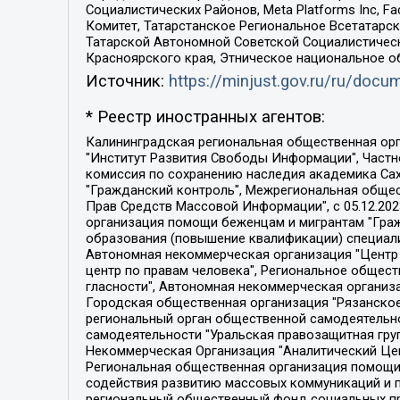
Социалистических Районов, Meta Platforms Inc, 
Комитет, Татарстанское Региональное Всетатар
Татарской Автономной Советской Социалистическ
Красноярского края, Этническое национальное о
Источник:
https://minjust.gov.ru/ru/doc
* Реестр иностранных агентов:
Калининградская региональная общественная организация "Экозащита!-Женсовет", Фонд содействия защите прав и свобод граждан "Общественный вердикт", Фонд "Институт Развития Свободы Информации", Частное учреждение "Информационное агентство МЕМО. РУ", Региональная общественная организация "Общественная комиссия по сохранению наследия академика Сахарова", Фонд поддержки свободы прессы, Санкт-Петербургская общественная правозащитная организация "Гражданский контроль", Межрегиональная общественная организация "Информационно-просветительский центр "Мемориал", Региональный Фонд "Центр Защиты Прав Средств Массовой Информации", с 05.12.2023 Фонд "Центр Защиты Прав Средств массовой информации", Региональная общественная благотворительная организация помощи беженцам и мигрантам "Гражданское содействие", Негосударственное образовательное учреждение дополнительного профессионального образования (повышение квалификации) специалистов "АКАДЕМИЯ ПО ПРАВАМ ЧЕЛОВЕКА", Свердловская региональная общественная организация "Сутяжник", Автономная некоммерческая организация "Центр независимых социологических исследований", Союз общественных объединений "Российский исследовательский центр по правам человека", Региональное общественное учреждение научно-информационный центр "МЕМОРИАЛ", Некоммерческая организация "Фонд защиты гласности", Автономная некоммерческая организация "Институт прав человека", Городская общественная организация "Екатеринбургское общество "МЕМОРИАЛ", Городская общественная организация "Рязанское историко-просветительское и правозащитное общество "Мемориал" (Рязанский Мемориал), Челябинский региональный орган общественной самодеятельности – женское общественное объединение "Женщины Евразии", Челябинский региональный орган общественной самодеятельности "Уральская правозащитная группа", Фонд содействия защите здоровья и социальной справедливости имени Андрея Рылькова, Автономная Некоммерческая Организация "Аналитический Центр Юрия Левады", Автономная некоммерческая организация социальной поддержки населения "Проект Апрель", Региональная общественная организация помощи женщинам и детям, находящимся в кризисной ситуации "Информационно-методический центр "Анна", Фонд содействия развитию массовых коммуникаций и правовому просвещению "Так-так-Так", Фонд содействия устойчивому развитию "Серебряная тайга", Свердловский региональный общественный фонд социальных проектов "Новое время", "Idel.Реалии", Кавказ.Реалии, Крым.Реалии, Телеканал Настоящее Время, Татаро-башкирская служба Радио Свобода (Azatliq Radiosi), Радио Свободная Европа/Радио Свобода (PCE/PC), "Сибирь.Реалии", "Фактограф", Благотворительный фонд помощи осужденным и их семьям, Автономная некоммерческая организация "Институт глобализации и социальных движений", Фонд "В защиту прав заключенных", Частное учреждение "Центр поддержки и содействия развитию средств массовой информации", Пензенский региональный общественный благотворительный фонд "Гражданский союз", "Север.Реалии", Некоммерческая организация Фонд "Правовая инициатива", 