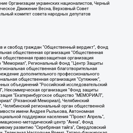
ение Организации украинских националистов, Черный
ическое Движение Весна, Верховный Совет
ельный комитет совета народных депутатов
ции социально-правовых программ "Лилит", Дальневосточное общественное движение "Маяк", Санкт-Петербургская ЛГБТ-инициативная группа "Выход", Инициативная группа ЛГБТ+ "Реверс", Алексеев Андрей Викторович, Бекбулатова Таисия Львовна, Беляев Иван Михайлович, Владыкина Елена Сергеевна, Гельман Марат Александрович, Никульшина Вероника Юрьевна, Толоконникова Надежда Андреевна, Шендерович Виктор Анатольевич, Общество с ограниченной ответственностью "Данное сообщение", Общество с ограниченной ответственностью Издательский дом "Новая глава", Айнбиндер Александра Александровна, Московский комьюнити-центр для ЛГБТ+инициатив, Благотворительный фонд развития филантропии, Deutsche Welle (Германия, Kurt-Schumacher-Strasse 3, 53113 Bonn), Борзунова Мария Михайловна, Воробьев Виктор Викторович, Голубева Анна Львовна, Константинова Алла Михайловна, Малкова Ирина Владимировна, Мурадов Мурад Абдулгалимович, Осетинская Елизавета Николаевна, Понасенков Евгений Николаевич, Ганапольский Матвей Юрьевич, Киселев Евгений Алексеевич, Борухович Ирина Григорьевна, Дремин Иван Тимофеевич, Дубровский Дмитрий Викторович, Красноярская региональная общественная организация поддержки и развития альтернативных образовательных технологий и межкультурных коммуникаций "ИНТЕРРА", Маяковская Екатерина Алексеевна, Фейгин Марк Захарович, Филимонов Андрей Викторович, Дзугкоева Регина Николаевна, Доброхотов Роман Александрович, Дудь Юрий Александрович, Елкин Сергей Владимирович, Кругликов Кирилл Игоревич, Сабунаева Мария Леонидовна, Семенов Алексей Владимирович, Шаинян Карен Багратович, Шульман Екатерина Михайловна, Асафьев Артур Валерьевич, Вахштайн Виктор Семенович, Венедиктов Алексей Алексеевич, Лушникова Екатерина Евгеньевна, Волков Леонид Михайлович, Невзоров Александр Глебович, Пархоменко Сергей Борисович, Сироткин Ярослав Николаевич, Кара-Мурза Владимир Владимирович, Баранова Наталья Владимировна, Гозман Леонид Яковлевич, Кагарлицкий Борис Юльевич, Климарев Михаил Валерьевич, Милов Владимир Станиславович, Автономная некоммерческая организация Краснодарский центр современного искусства "Типография", Моргенштерн Алишер Тагирович, Соболь Любовь Эдуардовна, Общество с ограниченной ответственностью "ЛИЗА НОРМ", Каспаров Гарри Кимович, Ходорковский Михаил Борисович, Общество с ограниченной ответственностью "Апрельские тезисы", Данилович Ирина Брониславовна, Кашин Олег Владимирович, Петров Николай Владимирович, Пивоваров Алексей Владимирович, Соколов Михаил Владимирович, Цветкова Юлия Владимировна, Чичваркин Евгений Александрович, Комитет против пыток/Команда против пыток, Общество с ограниченной ответственностью "Первый научный", Общество с ограниченной ответственностью "Вертолет и ко", Белоцерковская Вероника Борисовна, Кац Максим Евгеньевич, Лазарева Татьяна Юрьевна, Шаведдинов Руслан Табризович, Яшин Илья Валерьевич, Общество с ограниченной ответственностью "Иноагент ААВ", Алешковский Дмитрий Петрович, Альбац Евгения Марковна, Быков Дмитрий Львович, Галямина Юлия Евгеньевна, Лойко Сергей Леонидович, Мартынов Кирилл Константинович, Медведев Сергей Александрович, Крашенинников Федор Геннадиевич, Гордеева Катерина Вл