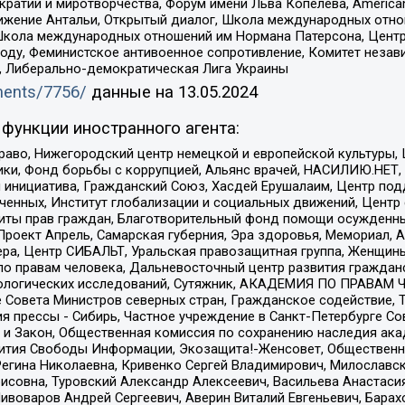
и и миротворчества, Форум имени Льва Копелева, American Counci
ое движение Антальи, Открытый диалог, Школа международных отн
Школа международных отношений им Нормана Патерсона, Центр
ду, Феминистское антивоенное сопротивление, Комитет независ
а, Либерально-демократическая Лига Украины
uments/7756/
данные на
13.05.2024
функции иностранного агента:
раво, Нижегородский центр немецкой и европейской культуры,
тики, Фонд борьбы с коррупцией, Альянс врачей, НАСИЛИЮ.НЕТ,
я инициатива, Гражданский Союз, Хасдей Ерушалаим, Центр по
юченных, Институт глобализации и социальных движений, Цент
ты прав граждан, Благотворительный фонд помощи осужденным
а, Проект Апрель, Самарская губерния, Эра здоровья, Мемориал
ера, Центр СИБАЛЬТ, Уральская правозащитная группа, Женщины
по правам человека, Дальневосточный центр развития гражданс
ологических исследований, Сутяжник, АКАДЕМИЯ ПО ПРАВАМ Ч
е Совета Министров северных стран, Гражданское содействие,
я прессы - Сибирь, Частное учреждение в Санкт-Петербурге С
 и Закон, Общественная комиссия по сохранению наследия ак
звития Свободы Информации, Экозащита!-Женсовет, Общественн
Регина Николаевна, Кривенко Сергей Владимирович, Милославс
совна, Туровский Александр Алексеевич, Васильева Анастасия
Пивоваров Андрей Сергеевич, Аверин Виталий Евгеньевич, Бара