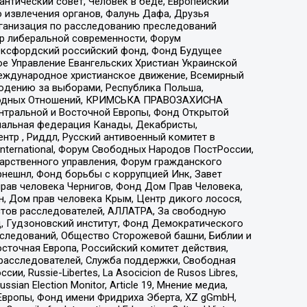
нтический совет, Человек в беде, Европейский
 извлечения органов, Фалунь Дафа, Друзья
рганизация по расследованию преследований
тр либеральной современности, Форум
 Оксфордский российский фонд, Фонд Будущее
е Управление Евангельских Христиан Украинской
еждународное христианское движение, Всемирный
людению за выборами, Республика Польша,
народных Отношений, КРИМСЬКА ПРАВОЗАХИСНА
ы Центральной и Восточной Европы, Фонд Открытой
иональная федерация Канады, Декабристы,
тр , Риддл, Русский антивоенный комитет в
nternational, Форум Свободных Народов ПостРоссии,
дарственного управления, Форум гражданского
рнешнл, Фонд борьбы с коррупцией Инк, Завет
прав человека Чернигов, Фонд Дом Прав Человека,
н, Дом прав человека Крым, Центр дикого лосося,
стов расследователей, АЛЛАТРА, За свободную
д, Гудзоновский институт, Фонд Демократического
сследований, Общество Сторожевой башни, Библии и
сточная Европа, Российский комитет действия,
-расследователей, Служба поддержки, Свободная
 Russie-Libertes, La Asocicion de Rusos Libres,
an Election Monitor, Article 19, Мнение медиа,
Европы, Фонд имени Фридриха Эберта, XZ gGmbH,