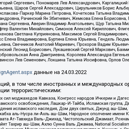
горий Сергеевич, Пономарев Лев Александрович, Каргалицкий 
ньевна, Щаров Сергей Алексадрович, Цирульников Борис Альбер
ислакова-Паркер Марина Петровна, Кочеткова Татьяна Владими
сандровна, Рачинский Ян Збигневич, Жемкова Елена Борисовна,
лана Сергеевна, Аверин Владимир Анатольевич, Щур Татьяна М
фтер Валентин Михайлович, Симонов Алексей Кириллович, Флиг
женова Светлана Куприяновна, Максимов Сергей Владимирович, 
кс Елена Владимировна, Буртина Елена Юрьевна, Гендель Людм
евна, Свечников Анатолий Мариевич, Прохоров Вадим Юрьевич
инский Леонид Борисович, Лукашевский Сергей Маркович, Бахм
Добровольская Анна Дмитриевна, Королева Александра Евгенье
евинсон Лев Семенович, Локшина Татьяна Иосифовна, Орлов Ол
ignAgent.aspx
данные на
24.03.2022
ций, в том числе иностранных и международных ор
ции террористическими:
ил моджахедов Кавказа, Конгресс народов Ичкерии и Дагеста
ламского освобождения, Лашкар-И-Тайба, Исламская группа, Дв
ения исламского наследия, Дом двух святых, Джунд аш-Шам, 
жабха аль-Нусра ли-Ахль аш-Шам, Народное ополчение имени К.
ата Ат-Тавхида Валь-Джихад, Чистопольский Джамаат, Рохнам
ят Тахрир аш-Шам, Ахлю Сунна Валь Джамаа, National Socialism