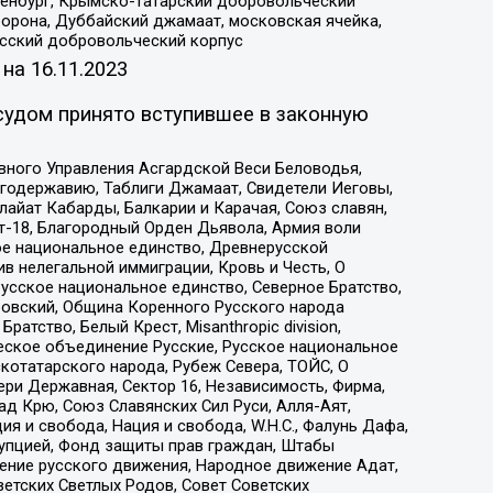
Оренбург, Крымско-татарский добровольческий
орона, Дуббайский джамаат, московская ячейка,
усский добровольческий корпус
 на
16.11.2023
судом принято вступившее в законную
вного Управления Асгардской Веси Беловодья,
годержавию, Таблиги Джамаат, Свидетели Иеговы,
айат Кабарды, Балкарии и Карачая, Союз славян,
т-18, Благородный Орден Дьявола, Армия воли
ое национальное единство, Древнерусской
 нелегальной иммиграции, Кровь и Честь, О
усское национальное единство, Северное Братство,
ровский, Община Коренного Русского народа
атство, Белый Крест, Misanthropic division,
еское объединение Русские, Русское национальное
котатарского народа, Рубеж Севера, ТОЙС, О
ри Державная, Сектор 16, Независимость, Фирма,
д Крю, Союз Славянских Сил Руси, Алля-Аят,
я и свобода, Нация и свобода, W.H.С., Фалунь Дафа,
рупцией, Фонд защиты прав граждан, Штабы
ение русского движения, Народное движение Адат,
етских Светлых Родов, Совет Советских