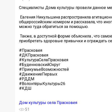
Специалисты Дома культуры провели данное ме
️ Евгения Никульшина распространила агитацио
общероссийским номером и рассказала, что ино
можно туда обратиться за помощью.
️ Также, в доступной форме объяснила , что сам
приобретать здоровые привычки и ограждать се
#Прасковея
#ДКПрасковея
#КультураСелаПрасковея
#БуденновскийОкруг
#ПрикумьеВозможностей
#ДвижениеПервых
#РДДМ
#ВолонтёрыКультуры26
#КДШ
Дом культуры села Прасковея
51