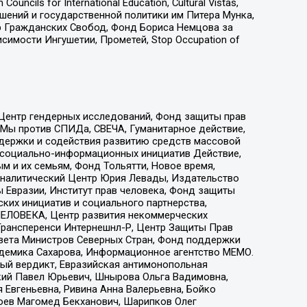
ls for International Education, Cultural Vistas,
ошений и государственной политики им Питера Мунка,
 Гражданских Свобод, Фонд Бориса Немцова за
имости Ингушетии, Прометей, Stop Occupation of
 Центр гендерных исследований, Фонд защиты прав
 Мы против СПИДа, СВЕЧА, Гуманитарное действие,
ддержки и содействия развитию средств массовой
р социально-информационных инициатив Действие,
 и их семьям, Фонд Тольятти, Новое время,
, Аналитический Центр Юрия Левады, Издательство
 Евразии, Институт прав человека, Фонд защиты
ких инициатив и социального партнерства,
ЕЛОВЕКА, Центр развития некоммерческих
 Трансперенси Интернешнл-Р, Центр Защиты Прав
овета Министров Северных Стран, Фонд поддержки
адемика Сахарова, Информационное агентство МЕМО.
ый вердикт, Евразийская антимонопольная
кий Павел Юрьевич, Шнырова Ольга Вадимовна,
 Евгеньевна, Ривина Анна Валерьевна, Бойко
хоев Магомед Бекханович, Шарипков Олег