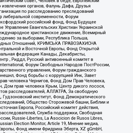
нтический совет, Человек в беде, Европейский
 извлечения органов, Фалунь Дафа, Друзья
рганизация по расследованию преследований
тр либеральной современности, Форум
 Оксфордский российский фонд, Фонд Будущее
е Управление Евангельских Христиан Украинской
еждународное христианское движение, Всемирный
людению за выборами, Республика Польша,
народных Отношений, КРИМСЬКА ПРАВОЗАХИСНА
ы Центральной и Восточной Европы, Фонд Открытой
иональная федерация Канады, Декабристы,
тр , Риддл, Русский антивоенный комитет в
nternational, Форум Свободных Народов ПостРоссии,
дарственного управления, Форум гражданского
рнешнл, Фонд борьбы с коррупцией Инк, Завет
прав человека Чернигов, Фонд Дом Прав Человека,
н, Дом прав человека Крым, Центр дикого лосося,
стов расследователей, АЛЛАТРА, За свободную
д, Гудзоновский институт, Фонд Демократического
сследований, Общество Сторожевой башни, Библии и
сточная Европа, Российский комитет действия,
-расследователей, Служба поддержки, Свободная
 Russie-Libertes, La Asocicion de Rusos Libres,
an Election Monitor, Article 19, Мнение медиа,
Европы, Фонд имени Фридриха Эберта, XZ gGmbH,