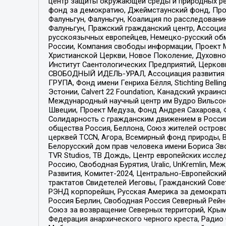
центр защиты окружающей среды и природных ресу
фонд за демократию, Джеймстаунский фонд, Прож
Фалуньгун, Фалуньгун, Коалиция по расследован
Фалуньгун, Пражский гражданский центр, Ассоци
русскоязычных европейцев, Немецко-русский об
России, Компания свободы информации, Проект М
Христианской Церкви, Новое Поколение, Духовн
Институт Саентологических Предприятий, Церков
СВОБОДНЫЙ ИДЕЛЬ-УРАЛ, Ассоциация развития ж
ГРУПА, Фонд имени Генриха Бёлля, Stichting Bellin
Эстонии, Calvert 22 Foundation, Канадский укра
Международный научный центр им Вудро Вильсона
Швеции, Проект Медуза, Фонд Андрея Сахарова, Ф
Солидарность с гражданским движением в России 
общества Россия, Беллона, Союз жителей острово
церквей TCCN, Агора, Всемирный фонд природы, B
Белорусский дом прав человека имени Бориса Зво
TVR Studios, ТВ Дождь, Центр европейских иссл
Россию, Свободная Бурятия, Uralic, UnKremlin, 
Развития, Комитет-2024, Центрально-Европейски
трактатов Свидетелей Иеговы, Гражданский Совет
РЭНД корпорейшн, Русская Америка за демократи
Россия Берлин, Свободная Россия Северный Рейн-В
Союз за возвращение Северных территорий, Крымско
Федерация анархического черного креста, Радио