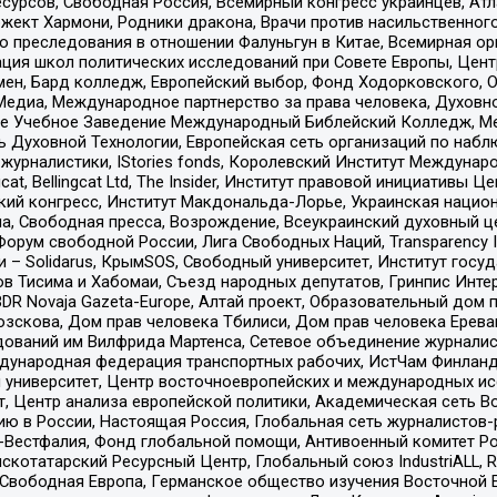
рсов, Свободная Россия, Всемирный конгресс украинцев, Атла
ект Хармони, Родники дракона, Врачи против насильственного
ию преследования в отношении Фалуньгун в Китае, Всемирная о
ация школ политических исследований при Совете Европы, Цен
мен, Бард колледж, Европейский выбор, Фонд Ходорковского,
едиа, Международное партнерство за права человека, Духовно
ое Учебное Заведение Международный Библейский Колледж, М
ь Духовной Технологии, Европейская сеть организаций по наб
урналистики, IStories fonds, Королевский Институт Между
gcat, Bellingcat Ltd, The Insider, Институт правовой инициатив
инский конгресс, Институт Макдональда-Лорье, Украинская нац
, Свободная пресса, Возрождение, Всеукраинский духовный цен
орум свободной России, Лига Свободных Наций, Transparеncy I
– Solidarus, КрымSOS, Свободный университет, Институт госу
в Тисима и Хабомаи, Съезд народных депутатов, Гринпис Инте
DR Novaja Gazeta-Europe, Алтай проект, Образовательный дом 
зскова, Дом прав человека Тбилиси, Дом прав человека Ерева
едований им Вилфрида Мартенса, Сетевое объединение журнали
Международная федерация транспортных рабочих, ИстЧам Финлан
й университет, Центр восточноевропейских и международных и
, Центр анализа европейской политики, Академическая сеть Во
ю в России, Настоящая Россия, Глобальная сеть журналистов
естфалия, Фонд глобальной помощи, Антивоенный комитет России,
татарский Ресурсный Центр, Глобальный союз IndustriALL, Russi
 Свободная Европа, Германское общество изучения Восточной 