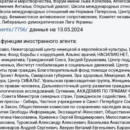
и и миротворчества, Форум имени Льва Копелева, American Counci
ое движение Антальи, Открытый диалог, Школа международных отн
Школа международных отношений им Нормана Патерсона, Центр
ду, Феминистское антивоенное сопротивление, Комитет независ
а, Либерально-демократическая Лига Украины
uments/7756/
данные на
13.05.2024
функции иностранного агента:
раво, Нижегородский центр немецкой и европейской культуры,
тики, Фонд борьбы с коррупцией, Альянс врачей, НАСИЛИЮ.НЕТ,
я инициатива, Гражданский Союз, Хасдей Ерушалаим, Центр по
юченных, Институт глобализации и социальных движений, Цент
ты прав граждан, Благотворительный фонд помощи осужденным
а, Проект Апрель, Самарская губерния, Эра здоровья, Мемориал
ера, Центр СИБАЛЬТ, Уральская правозащитная группа, Женщины
по правам человека, Дальневосточный центр развития гражданс
ологических исследований, Сутяжник, АКАДЕМИЯ ПО ПРАВАМ Ч
е Совета Министров северных стран, Гражданское содействие,
я прессы - Сибирь, Частное учреждение в Санкт-Петербурге С
 и Закон, Общественная комиссия по сохранению наследия ак
звития Свободы Информации, Экозащита!-Женсовет, Общественн
Регина Николаевна, Кривенко Сергей Владимирович, Милославс
совна, Туровский Александр Алексеевич, Васильева Анастасия
Пивоваров Андрей Сергеевич, Аверин Виталий Евгеньевич, Бара