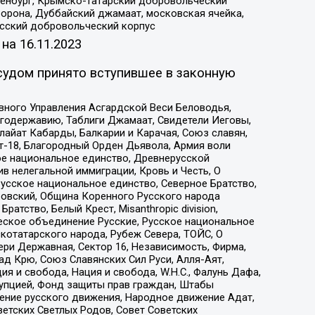
Оренбург, Крымско-татарский добровольческий
орона, Дуббайский джамаат, московская ячейка,
усский добровольческий корпус
 на
16.11.2023
судом принято вступившее в законную
вного Управления Асгардской Веси Беловодья,
годержавию, Таблиги Джамаат, Свидетели Иеговы,
айат Кабарды, Балкарии и Карачая, Союз славян,
т-18, Благородный Орден Дьявола, Армия воли
ое национальное единство, Древнерусской
 нелегальной иммиграции, Кровь и Честь, О
усское национальное единство, Северное Братство,
ровский, Община Коренного Русского народа
атство, Белый Крест, Misanthropic division,
еское объединение Русские, Русское национальное
котатарского народа, Рубеж Севера, ТОЙС, О
ри Державная, Сектор 16, Независимость, Фирма,
д Крю, Союз Славянских Сил Руси, Алля-Аят,
я и свобода, Нация и свобода, W.H.С., Фалунь Дафа,
рупцией, Фонд защиты прав граждан, Штабы
ение русского движения, Народное движение Адат,
етских Светлых Родов, Совет Советских