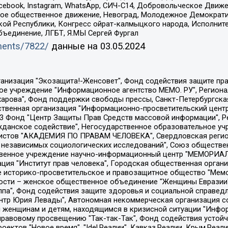
Facebook, Instagram, WhatsApp, СИЧ-С14, Добровольческое Движ
ское общественное движение, Невоград, Молодежное Демократ
ой Республики, Конгресс ойрат-калмыцкого народа, Исполнит
бъединение, ЛГБТ, Я.МЫ Сергей Фургал
uments/7822/
данные на
03.05.2024
Общество с ограниченной ответственностью "Радио Свободная Европа/Радио Свобода", Чешское информационное агентство "MEDIUM-ORIENT", Красноярская региональная общественная организация "Мы против СПИДа", Камалягин Денис Николаевич, Маркелов Сергей Евгеньевич, Пономарев Лев Александрович, Савицкая Людмила Алексеевна, Автономная некоммерческая организация "Центр по работе с проблемой насилия "НАСИЛИЮ.НЕТ", Межрегиональный профессиональный союз работников здравоохранения "Альянс врачей", Юридическое лицо, зарегистрированное в Латвийской Республике, SIA "Medusa Project" (регистрационный номер 40103797863, дата регистрации 10.06.2014), Некоммерческая организация "Фонд по борьбе с коррупцией", Автономная некоммерческая организация "Институт права и публичной политики", Баданин Роман Сергеевич, Гликин Максим Александрович, Железнова Мария Михайловна, Лукьянова Юлия Сергеевна, Маетная Елизавета Витальевна, Маняхин Петр Борисович, Чуракова Ольга Владимировна, Ярош Юлия Петровна, Юридическое лицо "The Insider SIA", зарегистрированное в Риге, Латвийская Республика (дата регистрации 26.06.2015), являющееся администратором доменного имени интернет-издания "The Insider SIA", https://theins.ru, Постернак Алексей Евгеньевич, Рубин Михаил Аркадьевич, Анин Роман Александрович, Юридическое лицо Istories fonds, зарегистрированное в Латвийской Республике (регистрационный номер 50008295751, дата регистрации 24.02.2020), Великовский Дмитрий Александрович, Долинина Ирина Николаевна, Мароховская Алеся Алексеевна, Шлейнов Роман Юрьевич, Шмагун Олеся Валентиновна, Общество с ограниченной ответственностью "Альтаир 2021", Общество с ограниченной ответственностью "Вега 2021", Общество с ограниченной ответственностью "Главный редактор 2021", Общество с ограниченной ответственностью "Ромашки монолит", Важенков Артем Валерьевич, Ивановская областная общественная организация "Центр гендерных исследований", Гурман Юрий Альбертович, Медиапроект "ОВД-Инфо", Егоров Владимир Владимирович, Жилинский Владимир Александрович, Общество с ограниченной ответственностью "ЗП", Иванова София Юрьевна, Карезина Инна Павловна, Кильтау Екатерина Викторовна, Петров Алексей Викторович, Пискунов Сергей Евгеньевич, Смирнов Сергей Сергеевич, Тихонов Михаил Сергеевич, Общество с ограниченной ответственностью "ЖУРНАЛИСТ-ИНОСТРАННЫЙ АГЕНТ", Арапова Галина Юрьевна, Вольтская Татьяна Анатольевна, Американская компания "Mason G.E.S. Anonymous Foundation" (США), являющаяся владельцем интернет-издания https://mnews.world/, Компания "Stichting Bellingcat", зарегистрированная в Нидерландах (дата регистрации 11.07.2018), Захаров Андрей Вячеславович, Клепиковская Екатерина Дмитриевна, Общество с ограниченной ответственностью "МЕМО", Перл Роман Александрович, Симонов Евгений Алексеевич, Соловьева Елена Анатольевна, Сотников Даниил Владимирович, Сурначева Елизавета Дмитриевна, Автономная некоммерческая организация по защите прав человека и информированию населения "Якутия – Наше Мнение", Общество с ограниченной ответственностью "Москоу диджитал медиа", с 26.01.2023 Общество с ограниченной ответственностью "Чайка Белые сады", Ветошкина Валерия Валерьевна, Заговора Максим Александрович, Межрегиональное общественное движение "Российская ЛГБТ - сеть", Оленичев Максим Владимирович, Павлов Иван Юрьевич, Скворцова Елена Сергеевна, Общество с ограниченной ответственностью "Как бы инагент", Кочетков Игорь Викторович, Общество с ограниченной ответственностью "Честные выборы", Еланчик Олег Александрович, Общество с ограниченной ответственностью "Нобелевский призыв", Гималова Регина Эмилевна, Григорьев Андрей Валерьевич, Григорьева Алина Александровна, Ассоциация по содействию защите прав призывников, альтернативнослужащих и военнослужащих "Правозащитная группа "Гражданин.Армия.Право", Хисамова Регина Фаритовна, Автономная некоммерческая организация по реализа