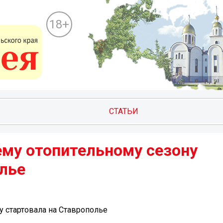
18+
СТАТЬИ
му отопительному сезону
ье ️
стартовала на Ставрополье ️