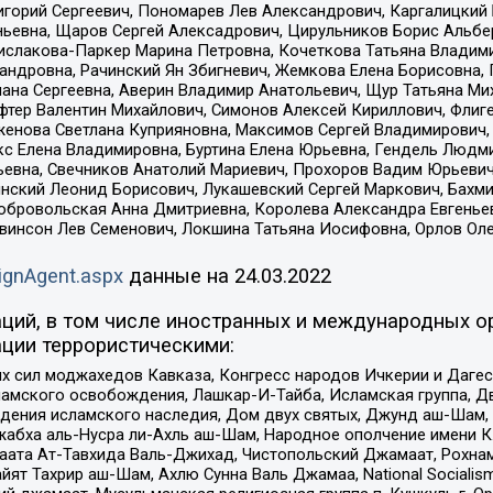
горий Сергеевич, Пономарев Лев Александрович, Каргалицкий 
ньевна, Щаров Сергей Алексадрович, Цирульников Борис Альбер
ислакова-Паркер Марина Петровна, Кочеткова Татьяна Владими
сандровна, Рачинский Ян Збигневич, Жемкова Елена Борисовна,
лана Сергеевна, Аверин Владимир Анатольевич, Щур Татьяна М
фтер Валентин Михайлович, Симонов Алексей Кириллович, Флиг
женова Светлана Куприяновна, Максимов Сергей Владимирович, 
кс Елена Владимировна, Буртина Елена Юрьевна, Гендель Людм
евна, Свечников Анатолий Мариевич, Прохоров Вадим Юрьевич
инский Леонид Борисович, Лукашевский Сергей Маркович, Бахм
Добровольская Анна Дмитриевна, Королева Александра Евгенье
евинсон Лев Семенович, Локшина Татьяна Иосифовна, Орлов Ол
ignAgent.aspx
данные на
24.03.2022
ций, в том числе иностранных и международных ор
ции террористическими:
ил моджахедов Кавказа, Конгресс народов Ичкерии и Дагеста
ламского освобождения, Лашкар-И-Тайба, Исламская группа, Дв
ения исламского наследия, Дом двух святых, Джунд аш-Шам, 
жабха аль-Нусра ли-Ахль аш-Шам, Народное ополчение имени К.
ата Ат-Тавхида Валь-Джихад, Чистопольский Джамаат, Рохнам
ят Тахрир аш-Шам, Ахлю Сунна Валь Джамаа, National Socialism