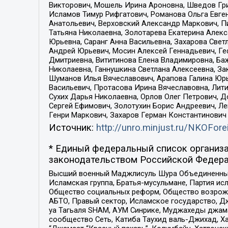
Викторович, Мошель Ирина Ароновна, Шведов Гри
Исламов Тимур Рифгатович, Романова Ольга Евге
Анатольевич, Верховский Александр Маркович, П
Татьяна Николаевна, Золотарева Екатерина Алек
Юрьевна, Саранг Анна Васильевна, Захарова Свет
Андрей Юрьевич, Мосин Алексей Геннадьевич, Ге
Дмитриевна, Вититинова Елена Владимировна, Ба
Николаевна, Ганнушкина Светлана Алексеевна, За
Шуманов Илья Вячеславович, Арапова Галина Юрь
Васильевич, Протасова Ирина Вячеславовна, Лит
Сухих Дарья Николаевна, Орлов Олег Петрович, 
Сергей Ефимович, Золотухин Борис Андреевич, Л
Генри Маркович, Захаров Герман Константинович
Источник:
http://unro.minjust.ru/NKOFore
* Единый федеральный список организа
законодательством Российской Федера
Высший военный Маджлисуль Шура Объединенных с
Исламская группа, Братья-мусульмане, Партия ис
Общество социальных реформ, Общество возрожд
АБТО, Правый сектор, Исламское государство, Д
уа Тагьаля SHAM, АУМ Синрике, Муджахеды джама
сообщество Сеть, Катиба Таухид валь-Джихад, Хай