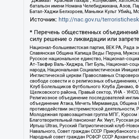
“Джамаат “Красный пахарь”, Колумбайн, Хатлонск
батальон имени Номана Челебиджихана, Азов, Па
Батал-Хаджи Белхороев, Маньяки Культ Убийц, М
Источник:
http://nac.gov.ru/terroristichesk
* Перечень общественных объединений 
силу решение о ликвидации или запрете
Национал-большевистская партия, ВЕК РА, Рада 
Славянская Община Капища Веды Перуна, Мужская
Русское национальное единство, Национал-социа
Ат-Такфир Валь-Хиджра, Пит Буль, Национал-соц
народа, Национальная Социалистическая Инициат
Инглистической церкви Православных Староверов
свободе совести и о религиозных объединениях,
Клуб Болельщиков Футбольного Клуба Динамо, Фа
Щелковского района, Правый сектор, УНА - УНСО, У
Религиозное объединение последователей инглии
объединение Атака, Мечеть Мирмамеда, Община К
противодействии экстремистской деятельности, 
Молодежная правозащитная группа МПГ, Курсом П
Благотворительный пансионат Ак Умут, Русская ре
Иртыш Ultras, Русский Патриотический клуб-Нов
Навального, Совет граждан СССР Прикубанского 
Народный совет граждан РСФСР СССР Архангельск