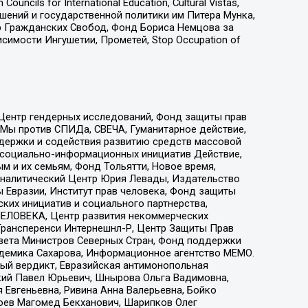
ls for International Education, Cultural Vistas,
ошений и государственной политики им Питера Мунка,
 Гражданских Свобод, Фонд Бориса Немцова за
имости Ингушетии, Прометей, Stop Occupation of
 Центр гендерных исследований, Фонд защиты прав
 Мы против СПИДа, СВЕЧА, Гуманитарное действие,
ддержки и содействия развитию средств массовой
р социально-информационных инициатив Действие,
 и их семьям, Фонд Тольятти, Новое время,
, Аналитический Центр Юрия Левады, Издательство
 Евразии, Институт прав человека, Фонд защиты
ких инициатив и социального партнерства,
ЕЛОВЕКА, Центр развития некоммерческих
 Трансперенси Интернешнл-Р, Центр Защиты Прав
овета Министров Северных Стран, Фонд поддержки
адемика Сахарова, Информационное агентство МЕМО.
ый вердикт, Евразийская антимонопольная
кий Павел Юрьевич, Шнырова Ольга Вадимовна,
 Евгеньевна, Ривина Анна Валерьевна, Бойко
хоев Магомед Бекханович, Шарипков Олег