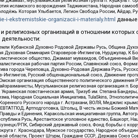
ий джамаат, Мусульманская религиозная группа п. Кушкуль г. 
ртия исламского возрождения Таджикистана, Народная самооб
олодёжь Которая Улыбается, Легион Свобода России, Айдар, Р
ie-i-ekstremistskie-organizacii-i-materialy.html
данные
и религиозных организаций в отношении которых 
 деятельности:
земли Кубанской Духовно Родовой Державы Русь, Община Духо
 Духовная Семинария Староверов-Инглингов, Нурджулар, К Бо
листическое общество, Джамаат мувахидов, Объединенный Вил
иалистическая рабочая партия России, Славянский союз, Форма
ива города Череповца, Духовно-Родовая Держава Русь, Русск
-Инглингов, Русский общенациональный союз, Движение против
 Омская организация общественного политического движения Р
йзрахманисты, Мусульманская религиозная организация п. Бо
краинская повстанческая армия, Тризуб им. Степана Бандеры, Бр
зма, Народная Социальная Инициатива, TulaSkins, Этнополитич
оренного Русского народа г. Астрахани, ВОЛЯ, Меджлис крымс
РЕВТАТПОД, Артподготовка, Штольц, В честь иконы Божией Мате
равды и Единения, Каракольская инициативная группа, Автогра
спублика Русь, Арестантское уголовное единство, Башкорт, Наци
окузнецк/РПК, Сибирский державный союз, Фонд борьбы с кор
округа г. Краснодара, Мужское государство, Народное объедин
ой области, Проект Штурм, Граждане СССР, Держава Союз Сов