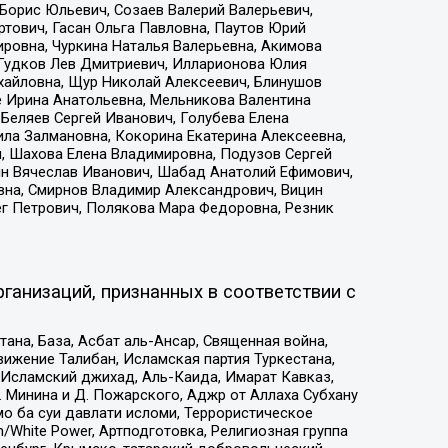
Борис Юльевич, Созаев Валерий Валерьевич,
тович, Гасан Ольга Павловна, Паутов Юрий
ровна, Чуркина Наталья Валерьевна, Акимова
 Гудков Лев Дмитриевич, Илларионова Юлия
ихайловна, Щур Николай Алексеевич, Блинушов
е Ирина Анатольевна, Мельникова Валентина
Беляев Сергей Иванович, Голубева Елена
ила Залмановна, Кокорина Екатерина Алексеевна,
, Шахова Елена Владимировна, Подузов Сергей
ин Вячеслав Иванович, Шабад Анатолий Ефимович,
вна, Смирнов Владимир Александрович, Вицин
ег Петрович, Полякова Мара Федоровна, Резник
ганизаций, признанных в соответствии с
на, База, Асбат аль-Ансар, Священная война,
ижение Талибан, Исламская партия Туркестана,
Исламский джихад, Аль-Каида, Имарат Кавказ,
 Минина и Д. Пожарского, Аджр от Аллаха Субхану
о ба суи давлати исломи, Террористическое
/White Power, Артподготовка, Религиозная группа