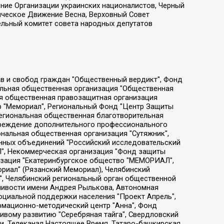
ение Организации украинских националистов, Черный
ическое Движение Весна, Верховный Совет
ельный комитет совета народных депутатов
ции социально-правовых программ "Лилит", Дальневосточное общественное движение "Маяк", Санкт-Петербургская ЛГБТ-инициативная группа "Выход", Инициативная группа ЛГБТ+ "Реверс", Алексеев Андрей Викторович, Бекбулатова Таисия Львовна, Беляев Иван Михайлович, Владыкина Елена Сергеевна, Гельман Марат Александрович, Никульшина Вероника Юрьевна, Толоконникова Надежда Андреевна, Шендерович Виктор Анатольевич, Общество с ограниченной ответственностью "Данное сообщение", Общество с ограниченной ответственностью Издательский дом "Новая глава", Айнбиндер Александра Александровна, Московский комьюнити-центр для ЛГБТ+инициатив, Благотворительный фонд развития филантропии, Deutsche Welle (Германия, Kurt-Schumacher-Strasse 3, 53113 Bonn), Борзунова Мария Михайловна, Воробьев Виктор Викторович, Голубева Анна Львовна, Константинова Алла Михайловна, Малкова Ирина Владимировна, Мурадов Мурад Абдулгалимович, Осетинская Елизавета Николаевна, Понасенков Евгений Николаевич, Ганапольский Матвей Юрьевич, Киселев Евгений Алексеевич, Борухович Ирина Григорьевна, Дремин Иван Тимофеевич, Дубровский Дмитрий Викторович, Красноярская региональная общественная организация поддержки и развития альтернативных образовательных технологий и межкультурных коммуникаций "ИНТЕРРА", Маяковская Екатерина Алексеевна, Фейгин Марк Захарович, Филимонов Андрей Викторович, Дзугкоева Регина Николаевна, Доброхотов Роман Александрович, Дудь Юрий Александрович, Елкин Сергей Владимирович, Кругликов Кирилл Игоревич, Сабунаева Мария Леонидовна, Семенов Алексей Владимирович, Шаинян Карен Багратович, Шульман Екатерина Михайловна, Асафьев Артур Валерьевич, Вахштайн Виктор Семенович, Венедиктов Алексей Алексеевич, Лушникова Екатерина Евгеньевна, Волков Леонид Михайлович, Невзоров Александр Глебович, Пархоменко Сергей Борисович, Сироткин Ярослав Николаевич, Кара-Мурза Владимир Владимирович, Баранова Наталья Владимировна, Гозман Леонид Яковлевич, Кагарлицкий Борис Юльевич, Климарев Михаил Валерьевич, Милов Владимир Станиславович, Автономная некоммерческая организация Краснодарский центр современного искусства "Типография", Моргенштерн Алишер Тагирович, Соболь Любовь Эдуардовна, Общество с ограниченной ответственностью "ЛИЗА НОРМ", Каспаров Гарри Кимович, Ходорковский Михаил Борисович, Общество с ограниченной ответственностью "Апрельские тезисы", Данилович Ирина Брониславовна, Кашин Олег Владимирович, Петров Николай Владимирович, Пивоваров Алексей Владимирович, Соколов Михаил Владимирович, Цветкова Юлия Владимировна, Чичваркин Евгений Александрович, Комитет против пыток/Команда против пыток, Общество с ограниченной ответственностью "Первый научный", Общество с ограниченной ответственностью "Вертолет и ко", Белоцерковская Вероника Борисовна, Кац Максим Евгеньевич, Лазарева Татьяна Юрьевна, Шаведдинов Руслан Табризович, Яшин Илья Валерьевич, Общество с ограниченной ответственностью "Иноагент ААВ", Алешковский Дмитрий Петрович, Альбац Евгения Марковна, Быков Дмитрий Львович, Галямина Юлия Евгеньевна, Лойко Сергей Леонидович, Мартынов Кирилл Константинович, Медведев Сергей Александрович, Крашенинников Федор Геннадиевич, Гордеева Катерина Вл