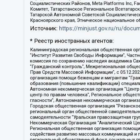
Социалистических Районов, Meta Platforms Inc, 
Комитет, Татарстанское Региональное Всетатар
Татарской Автономной Советской Социалистическ
Красноярского края, Этническое национальное о
Источник:
https://minjust.gov.ru/ru/doc
* Реестр иностранных агентов:
Калининградская региональная общественная организация "Экозащита!-Женсовет", Фонд содействия защите прав и свобод граждан "Общественный вердикт", Фонд "Институт Развития Свободы Информации", Частное учреждение "Информационное агентство МЕМО. РУ", Региональная общественная организация "Общественная комиссия по сохранению наследия академика Сахарова", Фонд поддержки свободы прессы, Санкт-Петербургская общественная правозащитная организация "Гражданский контроль", Межрегиональная общественная организация "Информационно-просветительский центр "Мемориал", Региональный Фонд "Центр Защиты Прав Средств Массовой Информации", с 05.12.2023 Фонд "Центр Защиты Прав Средств массовой информации", Региональная общественная благотворительная организация помощи беженцам и мигрантам "Гражданское содействие", Негосударственное образовательное учреждение дополнительного профессионального образования (повышение квалификации) специалистов "АКАДЕМИЯ ПО ПРАВАМ ЧЕЛОВЕКА", Свердловская региональная общественная организация "Сутяжник", Автономная некоммерческая организация "Центр независимых социологических исследований", Союз общественных объединений "Российский исследовательский центр по правам человека", Региональное общественное учреждение научно-информационный центр "МЕМОРИАЛ", Некоммерческая организация "Фонд защиты гласности", Автономная некоммерческая организация "Институт прав человека", Городская общественная организация "Екатеринбургское общество "МЕМОРИАЛ", Городская общественная организация "Рязанское историко-просветительское и правозащитное общество "Мемориал" (Рязанский Мемориал), Челябинский региональный орган общественной самодеятельности – женское общественное объединение "Женщины Евразии", Челябинский региональный орган общественной самодеятельности "Уральская правозащитная группа", Фонд содействия защите здоровья и социальной справедливости имени Андрея Рылькова, Автономная Некоммерческая Организация "Аналитический Центр Юрия Левады", Автономная некоммерческая организация социальной поддержки населения "Проект Апрель", Региональная общественная организация помощи женщинам и детям, находящимся в кризисной ситуации "Информационно-методический центр "Анна", Фонд содействия развитию массовых коммуникаций и правовому просвещению "Так-так-Так", Фонд содействия устойчивому развитию "Серебряная тайга", Свердловский региональный общественный фонд социальных проектов "Новое время", "Idel.Реалии", Кавказ.Реалии, Крым.Реалии, Телеканал Настоящее Время, Татаро-башкирская служба Радио Свобода (Azatliq Radiosi), Радио Свободная Европа/Радио Свобода (PCE/PC), "Сибирь.Реалии", "Фактограф", Благотворительный фонд помощи осужденным и их семьям, Автономная некоммерческая организация "Институт глобализации и социальных движений", Фонд "В защиту прав заключенных", Частное учреждение "Центр поддержки и содействия развитию средств массовой информации", Пензенский региональный общественный благотворительный фонд "Гражданский союз", "Север.Реалии", Некоммерческая организация Фонд "Правовая инициатива", 