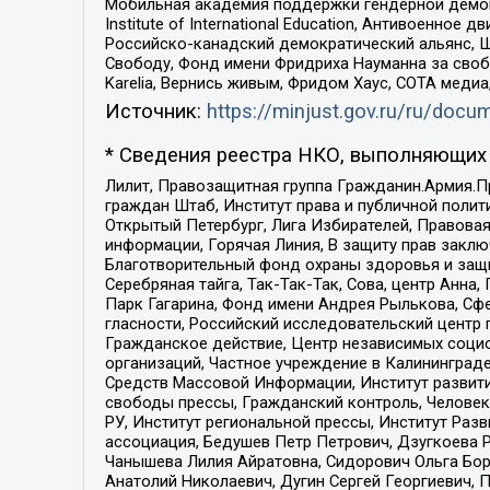
Мобильная академия поддержки гендерной демократи
Institute of International Education, Антивоенн
Российско-канадский демократический альянс, 
Свободу, Фонд имени Фридриха Науманна за свобо
Karelia, Вернись живым, Фридом Хаус, СОТА меди
Источник:
https://minjust.gov.ru/ru/doc
* Сведения реестра НКО, выполняющих 
Лилит, Правозащитная группа Гражданин.Армия.П
граждан Штаб, Институт права и публичной поли
Открытый Петербург, Лига Избирателей, Правова
информации, Горячая Линия, В защиту прав закл
Благотворительный фонд охраны здоровья и защи
Серебряная тайга, Так-Так-Так, Сова, центр Анн
Парк Гагарина, Фонд имени Андрея Рылькова, Сф
гласности, Российский исследовательский центр 
Гражданское действие, Центр независимых соци
организаций, Частное учреждение в Калининград
Средств Массовой Информации, Институт развити
свободы прессы, Гражданский контроль, Человек
РУ, Институт региональной прессы, Институт Ра
ассоциация, Бедушев Петр Петрович, Дзугкоева 
Чанышева Лилия Айратовна, Сидорович Ольга Бори
Анатолий Николаевич, Дугин Сергей Георгиевич, 