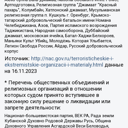
Артподготовка, Религиозная группа “Джамаат “Красный
пахарь”, Колумбайн, Хатлонский джамаат, Мусульманская
религиозная группа п. Кушкуль г. Оренбург, Крымско-
татарский добровольческий батальон имени Номана
Челебиджихана, Азов, Партия исламского возрождения
Таджикистана, Народная самооборона, Дуббайский
джамаат, московская ячейка, Батал-Хаджи Белхороев,
Маньяки Культ Убийц, Молодёжь Которая Улыбается,
Легион Свобода России, Айдар, Русский добровольческий
корпус
Источник:
http://nac.gov.ru/terroristicheskie-i-
ekstremistskie-organizacii-i-materialy.html
данные
на
16.11.2023
* Перечень общественных объединений и
религиозных организаций в отношении
которых судом принято вступившее в
законную силу решение о ликвидации или
запрете деятельности:
Национал-большевистская партия, ВЕК РА, Рада земли
Кубанской Духовно Родовой Державы Русь, Община
Духовного Управления Асгардской Веси Беловодья,