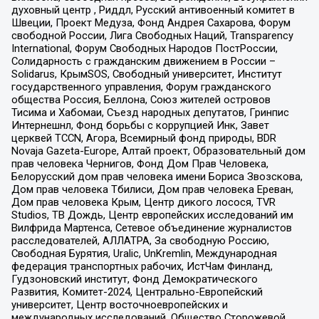
духовный центр , Риддл, Русский антивоенный комитет в
Швеции, Проект Медуза, Фонд Андрея Сахарова, Форум
свободной России, Лига Свободных Наций, Transparеncy
International, Форум Свободных Народов ПостРоссии,
Солидарность с гражданским движением в России –
Solidarus, КрымSOS, Свободный университет, Институт
государственного управления, Форум гражданского
общества Россия, Беллона, Союз жителей островов
Тисима и Хабомаи, Съезд народных депутатов, Гринпис
Интернешнл, Фонд борьбы с коррупцией Инк, Завет
церквей TCCN, Агора, Всемирный фонд природы, BDR
Novaja Gazeta-Europe, Алтай проект, Образовательный дом
прав человека Чернигов, Фонд Дом Прав Человека,
Белорусский дом прав человека имени Бориса Звозскова,
Дом прав человека Тбилиси, Дом прав человека Ереван,
Дом прав человека Крым, Центр дикого лосося, TVR
Studios, ТВ Дождь, Центр европейских исследований им
Вилфрида Мартенса, Сетевое объединение журналистов
расследователей, АЛЛАТРА, За свободную Россию,
Свободная Бурятия, Uralic, UnKremlin, Международная
федерация транспортных рабочих, ИстЧам Финланд,
Гудзоновский институт, Фонд Демократического
Развития, Комитет-2024, Центрально-Европейский
университет, Центр восточноевропейских и
международных исследований, Общество Сторожевой