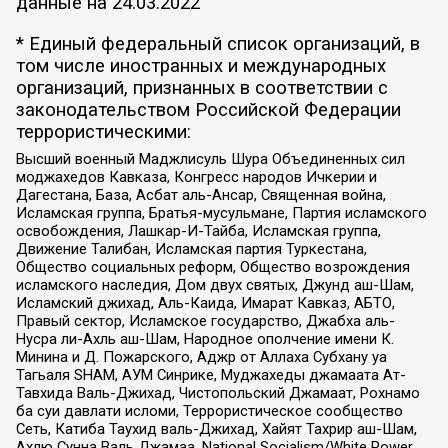
данные на
24.03.2022
* Единый федеральный список организаций, в
том числе иностранных и международных
организаций, признанных в соответствии с
законодательством Российской Федерации
террористическими:
Высший военный Маджлисуль Шура Объединенных сил
моджахедов Кавказа, Конгресс народов Ичкерии и
Дагестана, База, Асбат аль-Ансар, Священная война,
Исламская группа, Братья-мусульмане, Партия исламского
освобождения, Лашкар-И-Тайба, Исламская группа,
Движение Талибан, Исламская партия Туркестана,
Общество социальных реформ, Общество возрождения
исламского наследия, Дом двух святых, Джунд аш-Шам,
Исламский джихад, Аль-Каида, Имарат Кавказ, АБТО,
Правый сектор, Исламское государство, Джабха аль-
Нусра ли-Ахль аш-Шам, Народное ополчение имени К.
Минина и Д. Пожарского, Аджр от Аллаха Субхану уа
Тагьаля SHAM, АУМ Синрике, Муджахеды джамаата Ат-
Тавхида Валь-Джихад, Чистопольский Джамаат, Рохнамо
ба суи давлати исломи, Террористическое сообщество
Сеть, Катиба Таухид валь-Джихад, Хайят Тахрир аш-Шам,
Ахлю Сунна Валь Джамаа, National Socialism/White Power,