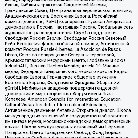
башни, Библии и трактатов Свидетелей Иеговы,
Гражданский Совет, Центр анализа европейской политики,
Академическая сеть Восточная Европа, Российский
комитет действия, РЭНД корпорейшн, Русская Америка за
демократию в России, Настоящая Россия, Глобальная сеть
журналистов-расследователей, Служба поддержки,
Свободная Россия Берлин, Свободная Россия Северный
Рейн-Вестфалия, Фонд глобальной помощи, Антивоенный
комитет России, Russie-Libertes, La Asocicion de Rusos
Libres, Союз за возвращение Северных территорий,
Крымскотатарский Ресурсный Центр, Глобальный союз
IndustriALL, Russian Election Monitor, Article 19, Мнение
медиа, Федерация анархического черного креста, Радио
Свободная Европа, Германское общество изучения
Восточной Европы, Фонд имени Фридриха Эберта, XZ
gGmbH, Мобильная академия поддержки гендерной
демократии и миротворчества, Форум имени Льва
Копелева, American Councils for International Education,
Cultural Vistas, Institute of International Education,
Антивоенное движение Антальи, Открытый диалог, Школа
международных отношений и государственной политики
им Питера Мунка, Российско-канадский демократический
альянс, Школа международных отношений им Нормана
Патерсона, Центр Гражданских Свобод, Фонд Бориса