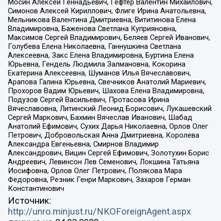
Мосин Алексей Геннадьевич, Гефтер Валентин Михайлович,
Симонов Алексей Кириллович, Флиге Ирина Анатольевна,
Мельникова Валентина Дмитриевна, Вититинова Елена
Владимировна, Баженова Светлана Куприяновна,
Максимов Сергей Владимирович, Беляев Сергей Иванович,
Голубева Елена Николаевна, Ганнушкина Светлана
Алексеевна, Закс Елена Владимировна, Буртина Елена
Юрьевна, Гендель Людмила Залмановна, Кокорина
Екатерина Алексеевна, Шуманов Илья Вячеславович,
Арапова Галина Юрьевна, Свечников Анатолий Мариевич,
Прохоров Вадим Юрьевич, Шахова Елена Владимировна,
Подузов Сергей Васильевич, Протасова Ирина
Вячеславовна, Литинский Леонид Борисович, Лукашевский
Сергей Маркович, Бахмин Вячеслав Иванович, Шабад
Анатолий Ефимович, Сухих Дарья Николаевна, Орлов Олег
Петрович, Добровольская Анна Дмитриевна, Королева
Александра Евгеньевна, Смирнов Владимир
Александрович, Вицин Сергей Ефимович, Золотухин Борис
Андреевич, Левинсон Лев Семенович, Локшина Татьяна
Иосифовна, Орлов Олег Петрович, Полякова Мара
Федоровна, Резник Генри Маркович, Захаров Герман
Константинович
Источник:
http://unro.minjust.ru/NKOForeignAgent.aspx