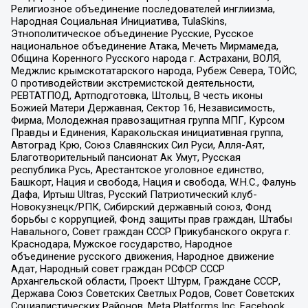
Религиозное объединение последователей инглиизма,
Народная Социальная Инициатива, TulaSkins,
Этнополитическое объединение Русские, Русское
национальное объединение Атака, Мечеть Мирмамеда,
Община Коренного Русского народа г. Астрахани, ВОЛЯ,
Меджлис крымскотатарского народа, Рубеж Севера, ТОЙС,
О противодействии экстремистской деятельности,
РЕВТАТПОД, Артподготовка, Штольц, В честь иконы
Божией Матери Державная, Сектор 16, Независимость,
Фирма, Молодежная правозащитная группа МПГ, Курсом
Правды и Единения, Каракольская инициативная группа,
Автоград Крю, Союз Славянских Сил Руси, Алля-Аят,
Благотворительный пансионат Ак Умут, Русская
республика Русь, Арестантское уголовное единство,
Башкорт, Нация и свобода, Нация и свобода, W.H.С., Фалунь
Дафа, Иртыш Ultras, Русский Патриотический клуб-
Новокузнецк/РПК, Сибирский державный союз, Фонд
борьбы с коррупцией, Фонд защиты прав граждан, Штабы
Навального, Совет граждан СССР Прикубанского округа г.
Краснодара, Мужское государство, Народное
объединение русского движения, Народное движение
Адат, Народный совет граждан РСФСР СССР
Архангельской области, Проект Штурм, Граждане СССР,
Держава Союз Советских Светлых Родов, Совет Советских
Социалистических Районов, Meta Platforms Inc, Facebook,