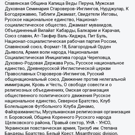
Славянская Община Капища Веды Перуна, Мужская
Духовная Семинария Староверов-Инглингов, Нурджулар, К
Богодержавию, Таблиги Джамаат, Свидетели Иеговы,
Русское национальное единство, Национал-
социалистическое общество, Джамаат мувахидов,
Объединенный Вилайат Кабарды, Балкарии и Карачая,
Союз славян, Ат-Такфир Валь-Хиджра, Пит Буль,
Национал-социалистическая рабочая партия России,
Славянский союз, Формат-18, Благородный Орден
Дьявола, Армия воли народа, Национальная
Социалистическая Инициатива города Череповца,
Духовно-Родовая Держава Русь, Русское национальное
единство, Древнерусской Инглистической церкви
Православных Староверов-Инглингов, Русский
общенациональный союз, Движение против нелегальной
иммиграции, Кровь и Честь, О свободе совести и о
религиозных объединениях, Омская организация
общественного политического движения Русское
национальное единство, Северное Братство, Клуб
Болельщиков Футбольного Клуба Динамо,
Файзрахманисты, Мусульманская религиозная организация
п. Боровский, Община Коренного Русского народа
Щелковского района, Правый сектор, УНА - УНСО,
Украинская повстанческая армия, Тризуб им. Степана
Бандеры, Братство, Белый Крест, Misanthropic division,