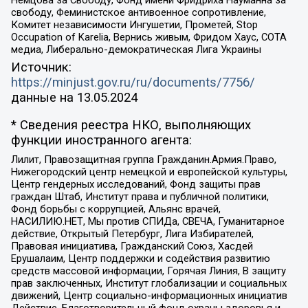
Немцова за Свободу, Фонд имени Фридриха Науманна за
свободу, Феминистское антивоенное сопротивление,
Комитет независимости Ингушетии, Прометей, Stop
Occupation of Karelia, Вернись живым, Фридом Хаус, СОТА
медиа, Либерально-демократическая Лига Украины
Источник:
https://minjust.gov.ru/ru/documents/7756/
данные на
13.05.2024
* Сведения реестра НКО, выполняющих
функции иностранного агента:
Лилит, Правозащитная группа Гражданин.Армия.Право,
Нижегородский центр немецкой и европейской культуры,
Центр гендерных исследований, Фонд защиты прав
граждан Штаб, Институт права и публичной политики,
Фонд борьбы с коррупцией, Альянс врачей,
НАСИЛИЮ.НЕТ, Мы против СПИДа, СВЕЧА, Гуманитарное
действие, Открытый Петербург, Лига Избирателей,
Правовая инициатива, Гражданский Союз, Хасдей
Ерушалаим, Центр поддержки и содействия развитию
средств массовой информации, Горячая Линия, В защиту
прав заключенных, Институт глобализации и социальных
движений, Центр социально-информационных инициатив
Действие, Благотворительный фонд охраны здоровья и