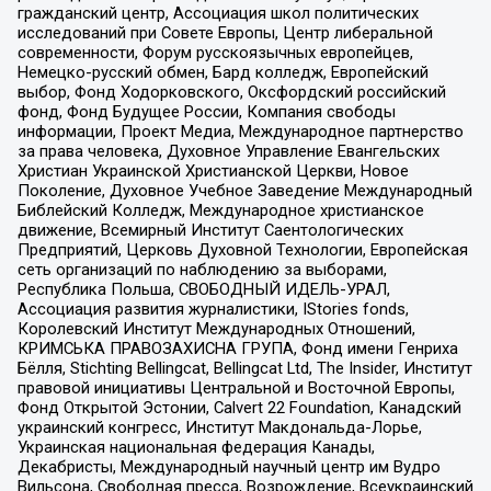
гражданский центр, Ассоциация школ политических
исследований при Совете Европы, Центр либеральной
современности, Форум русскоязычных европейцев,
Немецко-русский обмен, Бард колледж, Европейский
выбор, Фонд Ходорковского, Оксфордский российский
фонд, Фонд Будущее России, Компания свободы
информации, Проект Медиа, Международное партнерство
за права человека, Духовное Управление Евангельских
Христиан Украинской Христианской Церкви, Новое
Поколение, Духовное Учебное Заведение Международный
Библейский Колледж, Международное христианское
движение, Всемирный Институт Саентологических
Предприятий, Церковь Духовной Технологии, Европейская
сеть организаций по наблюдению за выборами,
Республика Польша, СВОБОДНЫЙ ИДЕЛЬ-УРАЛ,
Ассоциация развития журналистики, IStories fonds,
Королевский Институт Международных Отношений,
КРИМСЬКА ПРАВОЗАХИСНА ГРУПА, Фонд имени Генриха
Бёлля, Stichting Bellingcat, Bellingcat Ltd, The Insider, Институт
правовой инициативы Центральной и Восточной Европы,
Фонд Открытой Эстонии, Calvert 22 Foundation, Канадский
украинский конгресс, Институт Макдональда-Лорье,
Украинская национальная федерация Канады,
Декабристы, Международный научный центр им Вудро
Вильсона, Свободная пресса, Возрождение, Всеукраинский