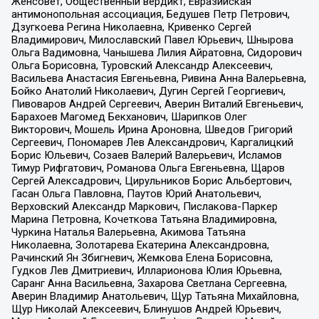
Женсовет, Общественный вердикт, Евразийская
антимонопольная ассоциация, Бедушев Петр Петрович,
Дзугкоева Регина Николаевна, Кривенко Сергей
Владимирович, Милославский Павел Юрьевич, Шнырова
Ольга Вадимовна, Чанышева Лилия Айратовна, Сидорович
Ольга Борисовна, Туровский Александр Алексеевич,
Васильева Анастасия Евгеньевна, Ривина Анна Валерьевна,
Бойко Анатолий Николаевич, Дугин Сергей Георгиевич,
Пивоваров Андрей Сергеевич, Аверин Виталий Евгеньевич,
Барахоев Магомед Бекханович, Шарипков Олег
Викторович, Мошель Ирина Ароновна, Шведов Григорий
Сергеевич, Пономарев Лев Александрович, Каргалицкий
Борис Юльевич, Созаев Валерий Валерьевич, Исламов
Тимур Рифгатович, Романова Ольга Евгеньевна, Щаров
Сергей Алексадрович, Цирульников Борис Альбертович,
Гасан Ольга Павловна, Паутов Юрий Анатольевич,
Верховский Александр Маркович, Пислакова-Паркер
Марина Петровна, Кочеткова Татьяна Владимировна,
Чуркина Наталья Валерьевна, Акимова Татьяна
Николаевна, Золотарева Екатерина Александровна,
Рачинский Ян Збигневич, Жемкова Елена Борисовна,
Гудков Лев Дмитриевич, Илларионова Юлия Юрьевна,
Саранг Анна Васильевна, Захарова Светлана Сергеевна,
Аверин Владимир Анатольевич, Щур Татьяна Михайловна,
Щур Николай Алексеевич, Блинушов Андрей Юрьевич,