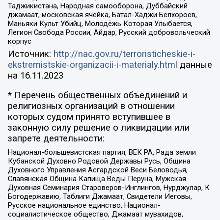
Таджикистана, Народная самооборона, Дуббайский
джамаат, московская ячейка, Батал-Хаджи Белхороев,
Маньяки Культ Убийц, Молодёжь Которая Улыбается,
Легион Свобода России, Айдар, Русский добровольческий
корпус
Источник:
http://nac.gov.ru/terroristicheskie-i-
ekstremistskie-organizacii-i-materialy.html
данные
на
16.11.2023
* Перечень общественных объединений и
религиозных организаций в отношении
которых судом принято вступившее в
законную силу решение о ликвидации или
запрете деятельности:
Национал-большевистская партия, ВЕК РА, Рада земли
Кубанской Духовно Родовой Державы Русь, Община
Духовного Управления Асгардской Веси Беловодья,
Славянская Община Капища Веды Перуна, Мужская
Духовная Семинария Староверов-Инглингов, Нурджулар, К
Богодержавию, Таблиги Джамаат, Свидетели Иеговы,
Русское национальное единство, Национал-
социалистическое общество, Джамаат мувахидов,