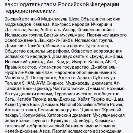
законодательством Российской Федерации
террористическими:
Высший военный Маджлисуль Шура Объединенных сил
моджахедов Кавказа, Конгресс народов Ичкерии и
Дагестана, База, Асбат аль-Ансар, Священная война,
Исламская группа, Братья-мусульмане, Партия исламского
освобождения, Лашкар-И-Тайба, Исламская группа,
Движение Талибан, Исламская партия Туркестана,
Общество социальных реформ, Общество возрождения
исламского наследия, Дом двух святых, Джунд аш-Шам,
Исламский джихад, Аль-Каида, Имарат Кавказ, АБТО,
Правый сектор, Исламское государство, Джабха аль-
Нусра ли-Ахль аш-Шам, Народное ополчение имени К.
Минина и Д. Пожарского, Аджр от Аллаха Субхану уа
Тагьаля SHAM, АУМ Синрике, Муджахеды джамаата Ат-
Тавхида Валь-Джихад, Чистопольский Джамаат, Рохнамо
ба суи давлати исломи, Террористическое сообщество
Сеть, Катиба Таухид валь-Джихад, Хайят Тахрир аш-Шам,
Ахлю Сунна Валь Джамаа, National Socialism/White Power,
Артподготовка, Религиозная группа “Джамаат “Красный
пахарь”, Колумбайн, Хатлонский джамаат, Мусульманская
религиозная группа п. Кушкуль г. Оренбург, Крымско-
татарский добровольческий батальон имени Номана
Челебиджихана, Азов, Партия исламского возрождения