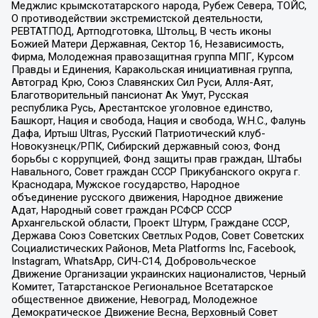
Меджлис крымскотатарского народа, Рубеж Севера, ТОЙС,
О противодействии экстремистской деятельности,
РЕВТАТПОД, Артподготовка, Штольц, В честь иконы
Божией Матери Державная, Сектор 16, Независимость,
Фирма, Молодежная правозащитная группа МПГ, Курсом
Правды и Единения, Каракольская инициативная группа,
Автоград Крю, Союз Славянских Сил Руси, Алля-Аят,
Благотворительный пансионат Ак Умут, Русская
республика Русь, Арестантское уголовное единство,
Башкорт, Нация и свобода, Нация и свобода, W.H.С., Фалунь
Дафа, Иртыш Ultras, Русский Патриотический клуб-
Новокузнецк/РПК, Сибирский державный союз, Фонд
борьбы с коррупцией, Фонд защиты прав граждан, Штабы
Навального, Совет граждан СССР Прикубанского округа г.
Краснодара, Мужское государство, Народное
объединение русского движения, Народное движение
Адат, Народный совет граждан РСФСР СССР
Архангельской области, Проект Штурм, Граждане СССР,
Держава Союз Советских Светлых Родов, Совет Советских
Социалистических Районов, Meta Platforms Inc, Facebook,
Instagram, WhatsApp, СИЧ-С14, Добровольческое
Движение Организации украинских националистов, Черный
Комитет, Татарстанское Региональное Всетатарское
общественное движение, Невоград, Молодежное
Демократическое Движение Весна, Верховный Совет