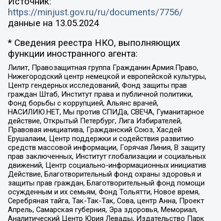
Источник:
https://minjust.gov.ru/ru/documents/7756/
данные на
13.05.2024
* Сведения реестра НКО, выполняющих
функции иностранного агента:
Лилит, Правозащитная группа Гражданин.Армия.Право,
Нижегородский центр немецкой и европейской культуры,
Центр гендерных исследований, Фонд защиты прав
граждан Штаб, Институт права и публичной политики,
Фонд борьбы с коррупцией, Альянс врачей,
НАСИЛИЮ.НЕТ, Мы против СПИДа, СВЕЧА, Гуманитарное
действие, Открытый Петербург, Лига Избирателей,
Правовая инициатива, Гражданский Союз, Хасдей
Ерушалаим, Центр поддержки и содействия развитию
средств массовой информации, Горячая Линия, В защиту
прав заключенных, Институт глобализации и социальных
движений, Центр социально-информационных инициатив
Действие, Благотворительный фонд охраны здоровья и
защиты прав граждан, Благотворительный фонд помощи
осужденным и их семьям, Фонд Тольятти, Новое время,
Серебряная тайга, Так-Так-Так, Сова, центр Анна, Проект
Апрель, Самарская губерния, Эра здоровья, Мемориал,
Аналитический Центр Юрия Левады, Издательство Парк