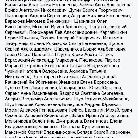
Васильева Анастасия Евгеньевна, Ривина Анна Валерьевна,
Бойко Анатолий Николаевич, Дугин Сергей Георгиевич,
Пивоваров Андрей Сергеевич, Аверин Виталий Евгеньевич,
Барахоев Магомед Бекханович, Шарипков Олег
Викторович, Мошель Ирина Ароновна, Шведов Григорий
Сергеевич, Пономарев Лев Александрович, Каргалицкий
Борис Юльевич, Созаев Валерий Валерьевич, Исламов
Тимур Рифгатович, Романова Ольга Евгеньевна, Щаров
Сергей Алексадрович, Цирульников Борис Альбертович,
Гасан Ольга Павловна, Паутов Юрий Анатольевич,
Верховский Александр Маркович, Пислакова-Паркер
Марина Петровна, Кочеткова Татьяна Владимировна,
Чуркина Наталья Валерьевна, Акимова Татьяна
Николаевна, Золотарева Екатерина Александровна,
Рачинский Ян Збигневич, Жемкова Елена Борисовна,
Гудков Лев Дмитриевич, Илларионова Юлия Юрьевна,
Саранг Анна Васильевна, Захарова Светлана Сергеевна,
Аверин Владимир Анатольевич, Щур Татьяна Михайловна,
Щур Николай Алексеевич, Блинушов Андрей Юрьевич,
Мосин Алексей Геннадьевич, Гефтер Валентин Михайлович,
Симонов Алексей Кириллович, Флиге Ирина Анатольевна,
Мельникова Валентина Дмитриевна, Вититинова Елена
Владимировна, Баженова Светлана Куприяновна,
Максимов Сергей Владимирович, Беляев Сергей Иванович,
Голубева Елена Николаевна, Ганнушкина Светлана