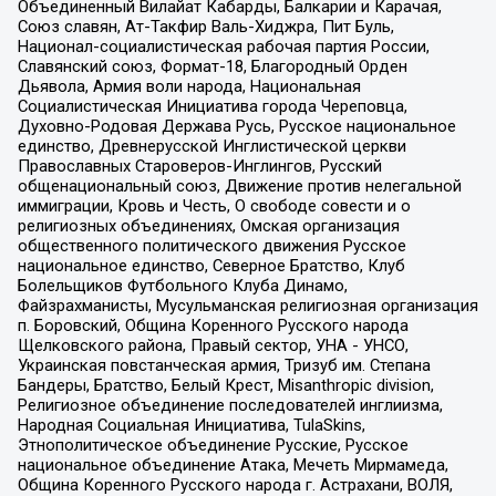
Объединенный Вилайат Кабарды, Балкарии и Карачая,
Союз славян, Ат-Такфир Валь-Хиджра, Пит Буль,
Национал-социалистическая рабочая партия России,
Славянский союз, Формат-18, Благородный Орден
Дьявола, Армия воли народа, Национальная
Социалистическая Инициатива города Череповца,
Духовно-Родовая Держава Русь, Русское национальное
единство, Древнерусской Инглистической церкви
Православных Староверов-Инглингов, Русский
общенациональный союз, Движение против нелегальной
иммиграции, Кровь и Честь, О свободе совести и о
религиозных объединениях, Омская организация
общественного политического движения Русское
национальное единство, Северное Братство, Клуб
Болельщиков Футбольного Клуба Динамо,
Файзрахманисты, Мусульманская религиозная организация
п. Боровский, Община Коренного Русского народа
Щелковского района, Правый сектор, УНА - УНСО,
Украинская повстанческая армия, Тризуб им. Степана
Бандеры, Братство, Белый Крест, Misanthropic division,
Религиозное объединение последователей инглиизма,
Народная Социальная Инициатива, TulaSkins,
Этнополитическое объединение Русские, Русское
национальное объединение Атака, Мечеть Мирмамеда,
Община Коренного Русского народа г. Астрахани, ВОЛЯ,