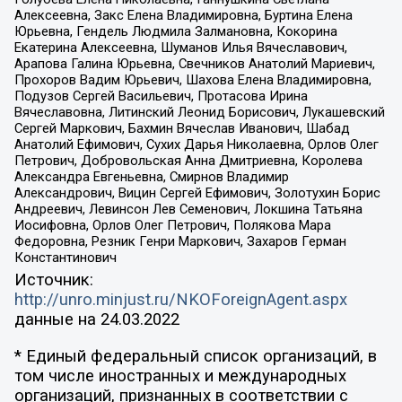
Алексеевна, Закс Елена Владимировна, Буртина Елена
Юрьевна, Гендель Людмила Залмановна, Кокорина
Екатерина Алексеевна, Шуманов Илья Вячеславович,
Арапова Галина Юрьевна, Свечников Анатолий Мариевич,
Прохоров Вадим Юрьевич, Шахова Елена Владимировна,
Подузов Сергей Васильевич, Протасова Ирина
Вячеславовна, Литинский Леонид Борисович, Лукашевский
Сергей Маркович, Бахмин Вячеслав Иванович, Шабад
Анатолий Ефимович, Сухих Дарья Николаевна, Орлов Олег
Петрович, Добровольская Анна Дмитриевна, Королева
Александра Евгеньевна, Смирнов Владимир
Александрович, Вицин Сергей Ефимович, Золотухин Борис
Андреевич, Левинсон Лев Семенович, Локшина Татьяна
Иосифовна, Орлов Олег Петрович, Полякова Мара
Федоровна, Резник Генри Маркович, Захаров Герман
Константинович
Источник:
http://unro.minjust.ru/NKOForeignAgent.aspx
данные на
24.03.2022
* Единый федеральный список организаций, в
том числе иностранных и международных
организаций, признанных в соответствии с