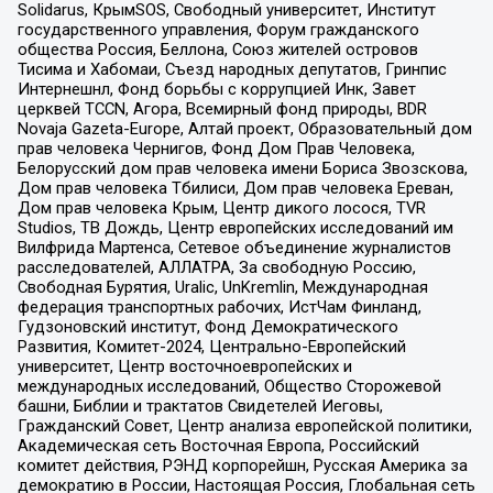
Solidarus, КрымSOS, Свободный университет, Институт
государственного управления, Форум гражданского
общества Россия, Беллона, Союз жителей островов
Тисима и Хабомаи, Съезд народных депутатов, Гринпис
Интернешнл, Фонд борьбы с коррупцией Инк, Завет
церквей TCCN, Агора, Всемирный фонд природы, BDR
Novaja Gazeta-Europe, Алтай проект, Образовательный дом
прав человека Чернигов, Фонд Дом Прав Человека,
Белорусский дом прав человека имени Бориса Звозскова,
Дом прав человека Тбилиси, Дом прав человека Ереван,
Дом прав человека Крым, Центр дикого лосося, TVR
Studios, ТВ Дождь, Центр европейских исследований им
Вилфрида Мартенса, Сетевое объединение журналистов
расследователей, АЛЛАТРА, За свободную Россию,
Свободная Бурятия, Uralic, UnKremlin, Международная
федерация транспортных рабочих, ИстЧам Финланд,
Гудзоновский институт, Фонд Демократического
Развития, Комитет-2024, Центрально-Европейский
университет, Центр восточноевропейских и
международных исследований, Общество Сторожевой
башни, Библии и трактатов Свидетелей Иеговы,
Гражданский Совет, Центр анализа европейской политики,
Академическая сеть Восточная Европа, Российский
комитет действия, РЭНД корпорейшн, Русская Америка за
демократию в России, Настоящая Россия, Глобальная сеть