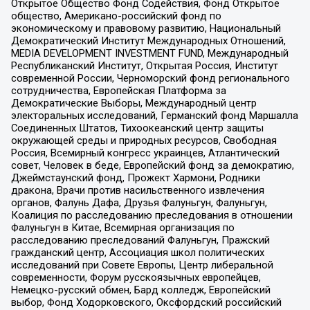
Открытое Общество Фонд Содействия, Фонд Открытое
общество, Американо-российский фонд по
экономическому и правовому развитию, Национальный
Демократический Институт Международных Отношений,
MEDIA DEVELOPMENT INVESTMENT FUND, Международный
Республиканский Институт, Открытая Россия, Институт
современной России, Черноморский фонд регионального
сотрудничества, Европейская Платформа за
Демократические Выборы, Международный центр
электоральных исследований, Германский фонд Маршалла
Соединенных Штатов, Тихоокеанский центр защиты
окружающей среды и природных ресурсов, Свободная
Россия, Всемирный конгресс украинцев, Атлантический
совет, Человек в беде, Европейский фонд за демократию,
Джеймстаунский фонд, Прожект Хармони, Родники
дракона, Врачи против насильственного извлечения
органов, Фалунь Дафа, Друзья Фалуньгун, Фалуньгун,
Коалиция по расследованию преследования в отношении
Фалуньгун в Китае, Всемирная организация по
расследованию преследований Фалуньгун, Пражский
гражданский центр, Ассоциация школ политических
исследований при Совете Европы, Центр либеральной
современности, Форум русскоязычных европейцев,
Немецко-русский обмен, Бард колледж, Европейский
выбор, Фонд Ходорковского, Оксфордский российский