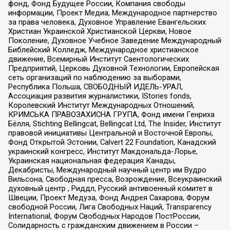
фонд, Фонд Будущее России, Компания свободы
информации, Проект Медиа, Международное партнерство
за права человека, Духовное Управление Евангельских
Христиан Украинской Христианской Церкви, Новое
Поколение, Духовное Учебное Заведение Международный
Библейский Колледж, Международное христианское
движение, Всемирный Институт Саентологических
Предприятий, Церковь Духовной Технологии, Европейская
сеть организаций по наблюдению за выборами,
Республика Польша, СВОБОДНЫЙ ИДЕЛЬ-УРАЛ,
Ассоциация развития журналистики, IStories fonds,
Королевский Институт Международных Отношений,
КРИМСЬКА ПРАВОЗАХИСНА ГРУПА, Фонд имени Генриха
Бёлля, Stichting Bellingcat, Bellingcat Ltd, The Insider, Институт
правовой инициативы Центральной и Восточной Европы,
Фонд Открытой Эстонии, Calvert 22 Foundation, Канадский
украинский конгресс, Институт Макдональда-Лорье,
Украинская национальная федерация Канады,
Декабристы, Международный научный центр им Вудро
Вильсона, Свободная пресса, Возрождение, Всеукраинский
духовный центр , Риддл, Русский антивоенный комитет в
Швеции, Проект Медуза, Фонд Андрея Сахарова, Форум
свободной России, Лига Свободных Наций, Transparеncy
International, Форум Свободных Народов ПостРоссии,
Солидарность с гражданским движением в России –