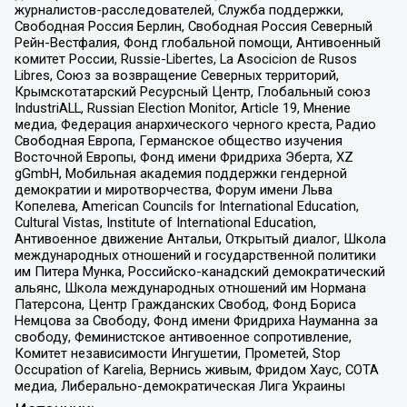
журналистов-расследователей, Служба поддержки,
Свободная Россия Берлин, Свободная Россия Северный
Рейн-Вестфалия, Фонд глобальной помощи, Антивоенный
комитет России, Russie-Libertes, La Asocicion de Rusos
Libres, Союз за возвращение Северных территорий,
Крымскотатарский Ресурсный Центр, Глобальный союз
IndustriALL, Russian Election Monitor, Article 19, Мнение
медиа, Федерация анархического черного креста, Радио
Свободная Европа, Германское общество изучения
Восточной Европы, Фонд имени Фридриха Эберта, XZ
gGmbH, Мобильная академия поддержки гендерной
демократии и миротворчества, Форум имени Льва
Копелева, American Councils for International Education,
Cultural Vistas, Institute of International Education,
Антивоенное движение Антальи, Открытый диалог, Школа
международных отношений и государственной политики
им Питера Мунка, Российско-канадский демократический
альянс, Школа международных отношений им Нормана
Патерсона, Центр Гражданских Свобод, Фонд Бориса
Немцова за Свободу, Фонд имени Фридриха Науманна за
свободу, Феминистское антивоенное сопротивление,
Комитет независимости Ингушетии, Прометей, Stop
Occupation of Karelia, Вернись живым, Фридом Хаус, СОТА
медиа, Либерально-демократическая Лига Украины