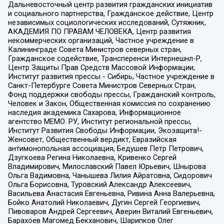
Дальневосточный центр развития гражданских инициатив
и социального партнерства, Гражданское действие, Центр
независимых социологических исследований, Сутяжник,
АКАДЕМИЯ ПО ПРАВАМ ЧЕЛОВЕКА, Центр развития
некоммерческих организаций, Частное учреждение в
Калининграде Совета Министров северных стран,
Гражданское содействие, Трансперенси Интернешнл-Р,
Центр Защиты Прав Средств Массовой Информации,
Институт развития прессы - Сибирь, Частное учреждение в
Санкт-Петербурге Совета Министров Северных Стран,
Фонд поддержки свободы прессы, Гражданский контроль,
Человек и Закон, Общественная комиссия по сохранению
наследия академика Сахарова, Информационное
агентство МЕМО. РУ, Институт региональной прессы,
Институт Развития Свободы Информации, Экозащита!-
Женсовет, Общественный вердикт, Евразийская
антимонопольная ассоциация, Бедушев Петр Петрович,
Дзугкоева Регина Николаевна, Кривенко Сергей
Владимирович, Милославский Павел Юрьевич, Шнырова
Ольга Вадимовна, Чанышева Лилия Айратовна, Сидорович
Ольга Борисовна, Туровский Александр Алексеевич,
Васильева Анастасия Евгеньевна, Ривина Анна Валерьевна,
Бойко Анатолий Николаевич, Дугин Сергей Георгиевич,
Пивоваров Андрей Сергеевич, Аверин Виталий Евгеньевич,
Барахоев Магомед Бекханович, Шарипков Олег