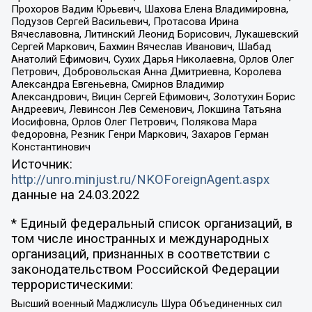
Прохоров Вадим Юрьевич, Шахова Елена Владимировна,
Подузов Сергей Васильевич, Протасова Ирина
Вячеславовна, Литинский Леонид Борисович, Лукашевский
Сергей Маркович, Бахмин Вячеслав Иванович, Шабад
Анатолий Ефимович, Сухих Дарья Николаевна, Орлов Олег
Петрович, Добровольская Анна Дмитриевна, Королева
Александра Евгеньевна, Смирнов Владимир
Александрович, Вицин Сергей Ефимович, Золотухин Борис
Андреевич, Левинсон Лев Семенович, Локшина Татьяна
Иосифовна, Орлов Олег Петрович, Полякова Мара
Федоровна, Резник Генри Маркович, Захаров Герман
Константинович
Источник:
http://unro.minjust.ru/NKOForeignAgent.aspx
данные на
24.03.2022
* Единый федеральный список организаций, в
том числе иностранных и международных
организаций, признанных в соответствии с
законодательством Российской Федерации
террористическими:
Высший военный Маджлисуль Шура Объединенных сил