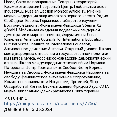
Libres, Союз за возвращение Северных территорий,
Крымскотатарский Ресурсный Центр, Глобальный союз
IndustriALL, Russian Election Monitor, Article 19, Мнение
медиа, Федерация анархического черного креста, Радио
Свободная Европа, Германское общество изучения
Восточной Европы, Фонд имени Фридриха Эберта, XZ
gGmbH, Мобильная академия поддержки гендерной
демократии и миротворчества, Форум имени Льва
Копелева, American Councils for International Education,
Cultural Vistas, Institute of International Education,
Антивоенное движение Антальи, Открытый диалог, Школа
международных отношений и государственной политики
им Питера Мунка, Российско-канадский демократический
альянс, Школа международных отношений им Нормана
Патерсона, Центр Гражданских Свобод, Фонд Бориса
Немцова за Свободу, Фонд имени Фридриха Науманна за
свободу, Феминистское антивоенное сопротивление,
Комитет независимости Ингушетии, Прометей, Stop
Occupation of Karelia, Вернись живым, Фридом Хаус, СОТА
медиа, Либерально-демократическая Лига Украины
Источник:
https://minjust.gov.ru/ru/documents/7756/
данные на
13.05.2024