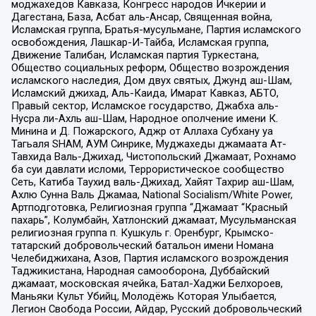
моджахедов Кавказа, Конгресс народов Ичкерии и
Дагестана, База, Асбат аль-Ансар, Священная война,
Исламская группа, Братья-мусульмане, Партия исламского
освобождения, Лашкар-И-Тайба, Исламская группа,
Движение Талибан, Исламская партия Туркестана,
Общество социальных реформ, Общество возрождения
исламского наследия, Дом двух святых, Джунд аш-Шам,
Исламский джихад, Аль-Каида, Имарат Кавказ, АБТО,
Правый сектор, Исламское государство, Джабха аль-
Нусра ли-Ахль аш-Шам, Народное ополчение имени К.
Минина и Д. Пожарского, Аджр от Аллаха Субхану уа
Тагьаля SHAM, АУМ Синрике, Муджахеды джамаата Ат-
Тавхида Валь-Джихад, Чистопольский Джамаат, Рохнамо
ба суи давлати исломи, Террористическое сообщество
Сеть, Катиба Таухид валь-Джихад, Хайят Тахрир аш-Шам,
Ахлю Сунна Валь Джамаа, National Socialism/White Power,
Артподготовка, Религиозная группа “Джамаат “Красный
пахарь”, Колумбайн, Хатлонский джамаат, Мусульманская
религиозная группа п. Кушкуль г. Оренбург, Крымско-
татарский добровольческий батальон имени Номана
Челебиджихана, Азов, Партия исламского возрождения
Таджикистана, Народная самооборона, Дуббайский
джамаат, московская ячейка, Батал-Хаджи Белхороев,
Маньяки Культ Убийц, Молодёжь Которая Улыбается,
Легион Свобода России, Айдар, Русский добровольческий