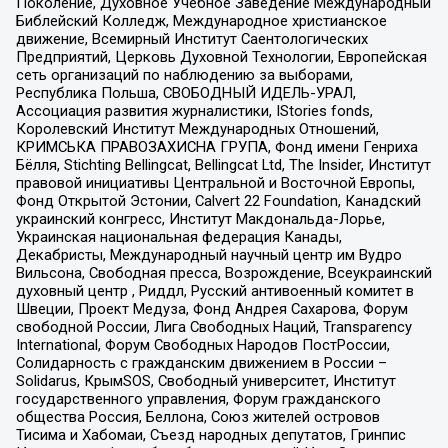
Поколение, Духовное Учебное Заведение Международный
Библейский Колледж, Международное христианское
движение, Всемирный Институт Саентологических
Предприятий, Церковь Духовной Технологии, Европейская
сеть организаций по наблюдению за выборами,
Республика Польша, СВОБОДНЫЙ ИДЕЛЬ-УРАЛ,
Ассоциация развития журналистики, IStories fonds,
Королевский Институт Международных Отношений,
КРИМСЬКА ПРАВОЗАХИСНА ГРУПА, Фонд имени Генриха
Бёлля, Stichting Bellingcat, Bellingcat Ltd, The Insider, Институт
правовой инициативы Центральной и Восточной Европы,
Фонд Открытой Эстонии, Calvert 22 Foundation, Канадский
украинский конгресс, Институт Макдональда-Лорье,
Украинская национальная федерация Канады,
Декабристы, Международный научный центр им Вудро
Вильсона, Свободная пресса, Возрождение, Всеукраинский
духовный центр , Риддл, Русский антивоенный комитет в
Швеции, Проект Медуза, Фонд Андрея Сахарова, Форум
свободной России, Лига Свободных Наций, Transparеncy
International, Форум Свободных Народов ПостРоссии,
Солидарность с гражданским движением в России –
Solidarus, КрымSOS, Свободный университет, Институт
государственного управления, Форум гражданского
общества Россия, Беллона, Союз жителей островов
Тисима и Хабомаи, Съезд народных депутатов, Гринпис