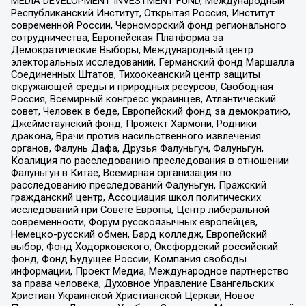
MEDIA DEVELOPMENT INVESTMENT FUND, Международный
Республиканский Институт, Открытая Россия, Институт
современной России, Черноморский фонд регионального
сотрудничества, Европейская Платформа за
Демократические Выборы, Международный центр
электоральных исследований, Германский фонд Маршалла
Соединенных Штатов, Тихоокеанский центр защиты
окружающей среды и природных ресурсов, Свободная
Россия, Всемирный конгресс украинцев, Атлантический
совет, Человек в беде, Европейский фонд за демократию,
Джеймстаунский фонд, Прожект Хармони, Родники
дракона, Врачи против насильственного извлечения
органов, Фалунь Дафа, Друзья Фалуньгун, Фалуньгун,
Коалиция по расследованию преследования в отношении
Фалуньгун в Китае, Всемирная организация по
расследованию преследований Фалуньгун, Пражский
гражданский центр, Ассоциация школ политических
исследований при Совете Европы, Центр либеральной
современности, Форум русскоязычных европейцев,
Немецко-русский обмен, Бард колледж, Европейский
выбор, Фонд Ходорковского, Оксфордский российский
фонд, Фонд Будущее России, Компания свободы
информации, Проект Медиа, Международное партнерство
за права человека, Духовное Управление Евангельских
Христиан Украинской Христианской Церкви, Новое