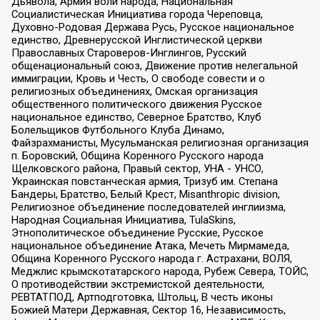
Дьявола, Армия воли народа, Национальная
Социалистическая Инициатива города Череповца,
Духовно-Родовая Держава Русь, Русское национальное
единство, Древнерусской Инглистической церкви
Православных Староверов-Инглингов, Русский
общенациональный союз, Движение против нелегальной
иммиграции, Кровь и Честь, О свободе совести и о
религиозных объединениях, Омская организация
общественного политического движения Русское
национальное единство, Северное Братство, Клуб
Болельщиков Футбольного Клуба Динамо,
Файзрахманисты, Мусульманская религиозная организация
п. Боровский, Община Коренного Русского народа
Щелковского района, Правый сектор, УНА - УНСО,
Украинская повстанческая армия, Тризуб им. Степана
Бандеры, Братство, Белый Крест, Misanthropic division,
Религиозное объединение последователей инглиизма,
Народная Социальная Инициатива, TulaSkins,
Этнополитическое объединение Русские, Русское
национальное объединение Атака, Мечеть Мирмамеда,
Община Коренного Русского народа г. Астрахани, ВОЛЯ,
Меджлис крымскотатарского народа, Рубеж Севера, ТОЙС,
О противодействии экстремистской деятельности,
РЕВТАТПОД, Артподготовка, Штольц, В честь иконы
Божией Матери Державная, Сектор 16, Независимость,