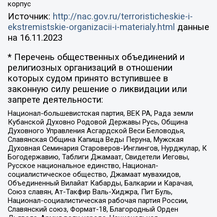
корпус
Источник:
http://nac.gov.ru/terroristicheskie-i-
ekstremistskie-organizacii-i-materialy.html
данные
на
16.11.2023
* Перечень общественных объединений и
религиозных организаций в отношении
которых судом принято вступившее в
законную силу решение о ликвидации или
запрете деятельности:
Национал-большевистская партия, ВЕК РА, Рада земли
Кубанской Духовно Родовой Державы Русь, Община
Духовного Управления Асгардской Веси Беловодья,
Славянская Община Капища Веды Перуна, Мужская
Духовная Семинария Староверов-Инглингов, Нурджулар, К
Богодержавию, Таблиги Джамаат, Свидетели Иеговы,
Русское национальное единство, Национал-
социалистическое общество, Джамаат мувахидов,
Объединенный Вилайат Кабарды, Балкарии и Карачая,
Союз славян, Ат-Такфир Валь-Хиджра, Пит Буль,
Национал-социалистическая рабочая партия России,
Славянский союз, Формат-18, Благородный Орден