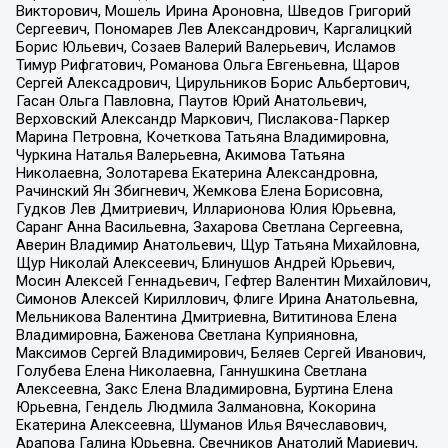
Викторович, Мошель Ирина Ароновна, Шведов Григорий
Сергеевич, Пономарев Лев Александрович, Каргалицкий
Борис Юльевич, Созаев Валерий Валерьевич, Исламов
Тимур Рифгатович, Романова Ольга Евгеньевна, Щаров
Сергей Алексадрович, Цирульников Борис Альбертович,
Гасан Ольга Павловна, Паутов Юрий Анатольевич,
Верховский Александр Маркович, Пислакова-Паркер
Марина Петровна, Кочеткова Татьяна Владимировна,
Чуркина Наталья Валерьевна, Акимова Татьяна
Николаевна, Золотарева Екатерина Александровна,
Рачинский Ян Збигневич, Жемкова Елена Борисовна,
Гудков Лев Дмитриевич, Илларионова Юлия Юрьевна,
Саранг Анна Васильевна, Захарова Светлана Сергеевна,
Аверин Владимир Анатольевич, Щур Татьяна Михайловна,
Щур Николай Алексеевич, Блинушов Андрей Юрьевич,
Мосин Алексей Геннадьевич, Гефтер Валентин Михайлович,
Симонов Алексей Кириллович, Флиге Ирина Анатольевна,
Мельникова Валентина Дмитриевна, Вититинова Елена
Владимировна, Баженова Светлана Куприяновна,
Максимов Сергей Владимирович, Беляев Сергей Иванович,
Голубева Елена Николаевна, Ганнушкина Светлана
Алексеевна, Закс Елена Владимировна, Буртина Елена
Юрьевна, Гендель Людмила Залмановна, Кокорина
Екатерина Алексеевна, Шуманов Илья Вячеславович,
Арапова Галина Юрьевна, Свечников Анатолий Мариевич,