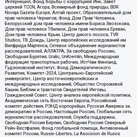
Интернешнл, Фонд борьбы с коррупцией Инк, Завет
церквей TCCN, Агора, Всемирный фонд природы, BDR
Novaja Gazeta-Europe, Алтай проект, Образовательный дом
прав человека Чернигов, Фонд Дом Прав Человека,
Белорусский дом прав человека имени Бориса Звозскова,
Дом прав человека Тбилиси, Дом прав человека Ереван,
Дом прав человека Крым, Центр дикого лосося, TVR
Studios, ТВ Дождь, Центр европейских исследований им
Вилфрида Мартенса, Сетевое объединение журналистов
расследователей, АЛЛАТРА, За свободную Россию,
Свободная Бурятия, Uralic, UnKremlin, Международная
федерация транспортных рабочих, ИстЧам Финланд,
Гудзоновский институт, Фонд Демократического
Развития, Комитет-2024, Центрально-Европейский
университет, Центр восточноевропейских и
международных исследований, Общество Сторожевой
башни, Библии и трактатов Свидетелей Иеговы,
Гражданский Совет, Центр анализа европейской политики,
Академическая сеть Восточная Европа, Российский
комитет действия, РЭНД корпорейшн, Русская Америка за
демократию в России, Настоящая Россия, Глобальная сеть
журналистов-расследователей, Служба поддержки,
Свободная Россия Берлин, Свободная Россия Северный
Рейн-Вестфалия, Фонд глобальной помощи, Антивоенный
комитет России, Russie-Libertes, La Asocicion de Rusos