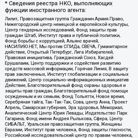
* Сведения реестра НКО, выполняющих
функции иностранного агента:
Лилит, Правозащитная группа Гражданин.Армия.Право,
Нижегородский центр немецкой и европейской культуры,
Центр гендерных исследований, Фонд защиты прав
граждан Штаб, Институт права и публичной политики,
Фонд борьбы с коррупцией, Альянс врачей,
НАСИЛИЮ.НЕТ, Мы против СПИДа, СВЕЧА, Гуманитарное
действие, Открытый Петербург, Лига Избирателей,
Правовая инициатива, Гражданский Союз, Хасдей
Ерушалаим, Центр поддержки и содействия развитию
средств массовой информации, Горячая Линия, В защиту
прав заключенных, Институт глобализации и социальных
движений, Центр социально-информационных инициатив
Действие, Благотворительный фонд охраны здоровья и
защиты прав граждан, Благотворительный фонд помощи
осужденным и их семьям, Фонд Тольятти, Новое время,
Серебряная тайга, Так-Так-Так, Сова, центр Анна, Проект
Апрель, Самарская губерния, Эра здоровья, Мемориал,
Аналитический Центр Юрия Левады, Издательство Парк
Гагарина, Фонд имени Андрея Рылькова, Сфера, Центр
СИБАЛЬТ, Уральская правозащитная группа, Женщины
Евразии, Институт прав человека, Фонд защиты гласности,
Российский исследовательский центр по правам человека,