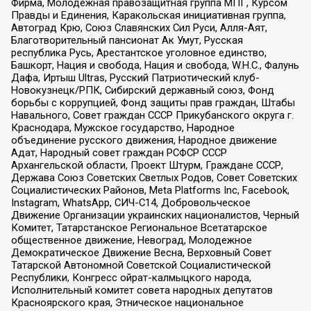
Фирма, Молодежная правозащитная группа МПГ, Курсом
Правды и Единения, Каракольская инициативная группа,
Автоград Крю, Союз Славянских Сил Руси, Алля-Аят,
Благотворительный пансионат Ак Умут, Русская
республика Русь, Арестантское уголовное единство,
Башкорт, Нация и свобода, Нация и свобода, W.H.С., Фалунь
Дафа, Иртыш Ultras, Русский Патриотический клуб-
Новокузнецк/РПК, Сибирский державный союз, Фонд
борьбы с коррупцией, Фонд защиты прав граждан, Штабы
Навального, Совет граждан СССР Прикубанского округа г.
Краснодара, Мужское государство, Народное
объединение русского движения, Народное движение
Адат, Народный совет граждан РСФСР СССР
Архангельской области, Проект Штурм, Граждане СССР,
Держава Союз Советских Светлых Родов, Совет Советских
Социалистических Районов, Meta Platforms Inc, Facebook,
Instagram, WhatsApp, СИЧ-С14, Добровольческое
Движение Организации украинских националистов, Черный
Комитет, Татарстанское Региональное Всетатарское
общественное движение, Невоград, Молодежное
Демократическое Движение Весна, Верховный Совет
Татарской Автономной Советской Социалистической
Республики, Конгресс ойрат-калмыцкого народа,
Исполнительный комитет совета народных депутатов
Красноярского края, Этническое национальное