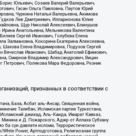
Борис Юльевич, Созаев Валерий Валерьевич,
тович, Гасан Ольга Павловна, Паутов Юрий
ровна, Чуркина Наталья Валерьевна, Акимова
 Гудков Лев Дмитриевич, Илларионова Юлия
ихайловна, Щур Николай Алексеевич, Блинушов
е Ирина Анатольевна, Мельникова Валентина
Беляев Сергей Иванович, Голубева Елена
ила Залмановна, Кокорина Екатерина Алексеевна,
, Шахова Елена Владимировна, Подузов Сергей
ин Вячеслав Иванович, Шабад Анатолий Ефимович,
вна, Смирнов Владимир Александрович, Вицин
ег Петрович, Полякова Мара Федоровна, Резник
ганизаций, признанных в соответствии с
на, База, Асбат аль-Ансар, Священная война,
ижение Талибан, Исламская партия Туркестана,
Исламский джихад, Аль-Каида, Имарат Кавказ,
 Минина и Д. Пожарского, Аджр от Аллаха Субхану
о ба суи давлати исломи, Террористическое
/White Power, Артподготовка, Религиозная группа