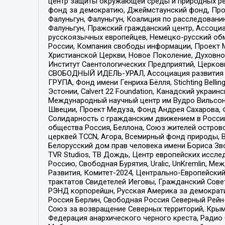
центр защиты окружающей среды и природных ресу
фонд за демократию, Джеймстаунский фонд, Прож
Фалуньгун, Фалуньгун, Коалиция по расследован
Фалуньгун, Пражский гражданский центр, Ассоци
русскоязычных европейцев, Немецко-русский об
России, Компания свободы информации, Проект М
Христианской Церкви, Новое Поколение, Духовн
Институт Саентологических Предприятий, Церков
СВОБОДНЫЙ ИДЕЛЬ-УРАЛ, Ассоциация развития ж
ГРУПА, Фонд имени Генриха Бёлля, Stichting Bellin
Эстонии, Calvert 22 Foundation, Канадский укра
Международный научный центр им Вудро Вильсона
Швеции, Проект Медуза, Фонд Андрея Сахарова, Ф
Солидарность с гражданским движением в России 
общества Россия, Беллона, Союз жителей острово
церквей TCCN, Агора, Всемирный фонд природы, B
Белорусский дом прав человека имени Бориса Зво
TVR Studios, ТВ Дождь, Центр европейских иссл
Россию, Свободная Бурятия, Uralic, UnKremlin, 
Развития, Комитет-2024, Центрально-Европейски
трактатов Свидетелей Иеговы, Гражданский Совет
РЭНД корпорейшн, Русская Америка за демократи
Россия Берлин, Свободная Россия Северный Рейн-В
Союз за возвращение Северных территорий, Крымско
Федерация анархического черного креста, Радио