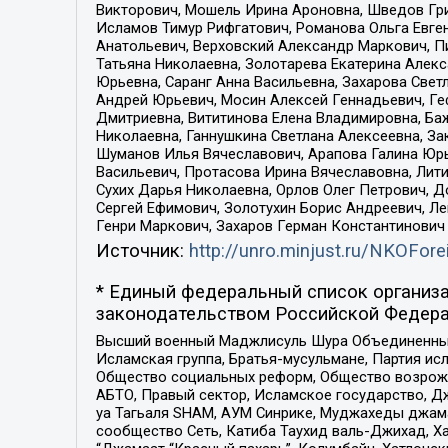
Викторович, Мошель Ирина Ароновна, Шведов Гри
Исламов Тимур Рифгатович, Романова Ольга Евге
Анатольевич, Верховский Александр Маркович, П
Татьяна Николаевна, Золотарева Екатерина Алек
Юрьевна, Саранг Анна Васильевна, Захарова Свет
Андрей Юрьевич, Мосин Алексей Геннадьевич, Ге
Дмитриевна, Вититинова Елена Владимировна, Ба
Николаевна, Ганнушкина Светлана Алексеевна, За
Шуманов Илья Вячеславович, Арапова Галина Юрь
Васильевич, Протасова Ирина Вячеславовна, Лит
Сухих Дарья Николаевна, Орлов Олег Петрович, 
Сергей Ефимович, Золотухин Борис Андреевич, Л
Генри Маркович, Захаров Герман Константинович
Источник:
http://unro.minjust.ru/NKOFore
* Единый федеральный список организа
законодательством Российской Федера
Высший военный Маджлисуль Шура Объединенных с
Исламская группа, Братья-мусульмане, Партия ис
Общество социальных реформ, Общество возрожд
АБТО, Правый сектор, Исламское государство, Д
уа Тагьаля SHAM, АУМ Синрике, Муджахеды джама
сообщество Сеть, Катиба Таухид валь-Джихад, Хай