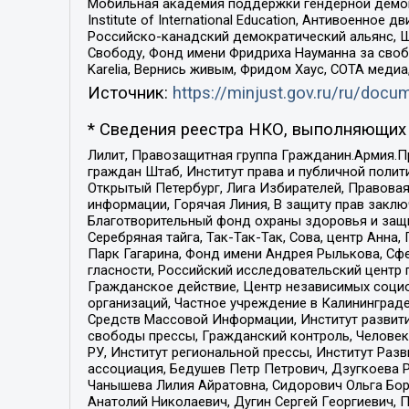
Мобильная академия поддержки гендерной демократи
Institute of International Education, Антивоенн
Российско-канадский демократический альянс, 
Свободу, Фонд имени Фридриха Науманна за свобо
Karelia, Вернись живым, Фридом Хаус, СОТА меди
Источник:
https://minjust.gov.ru/ru/doc
* Сведения реестра НКО, выполняющих 
Лилит, Правозащитная группа Гражданин.Армия.П
граждан Штаб, Институт права и публичной поли
Открытый Петербург, Лига Избирателей, Правова
информации, Горячая Линия, В защиту прав закл
Благотворительный фонд охраны здоровья и защи
Серебряная тайга, Так-Так-Так, Сова, центр Анн
Парк Гагарина, Фонд имени Андрея Рылькова, Сф
гласности, Российский исследовательский центр 
Гражданское действие, Центр независимых соци
организаций, Частное учреждение в Калининград
Средств Массовой Информации, Институт развити
свободы прессы, Гражданский контроль, Человек
РУ, Институт региональной прессы, Институт Ра
ассоциация, Бедушев Петр Петрович, Дзугкоева 
Чанышева Лилия Айратовна, Сидорович Ольга Бори
Анатолий Николаевич, Дугин Сергей Георгиевич, 