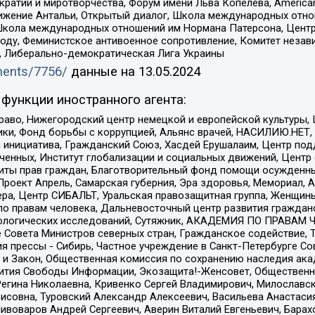
и и миротворчества, Форум имени Льва Копелева, American Counci
ое движение Антальи, Открытый диалог, Школа международных отн
Школа международных отношений им Нормана Патерсона, Центр
ду, Феминистское антивоенное сопротивление, Комитет независ
а, Либерально-демократическая Лига Украины
uments/7756/
данные на
13.05.2024
функции иностранного агента:
раво, Нижегородский центр немецкой и европейской культуры,
тики, Фонд борьбы с коррупцией, Альянс врачей, НАСИЛИЮ.НЕТ,
я инициатива, Гражданский Союз, Хасдей Ерушалаим, Центр по
юченных, Институт глобализации и социальных движений, Цент
ты прав граждан, Благотворительный фонд помощи осужденным
а, Проект Апрель, Самарская губерния, Эра здоровья, Мемориал
ера, Центр СИБАЛЬТ, Уральская правозащитная группа, Женщины
по правам человека, Дальневосточный центр развития гражданс
ологических исследований, Сутяжник, АКАДЕМИЯ ПО ПРАВАМ Ч
е Совета Министров северных стран, Гражданское содействие,
я прессы - Сибирь, Частное учреждение в Санкт-Петербурге С
 и Закон, Общественная комиссия по сохранению наследия ак
звития Свободы Информации, Экозащита!-Женсовет, Общественн
Регина Николаевна, Кривенко Сергей Владимирович, Милославс
совна, Туровский Александр Алексеевич, Васильева Анастасия
Пивоваров Андрей Сергеевич, Аверин Виталий Евгеньевич, Бара