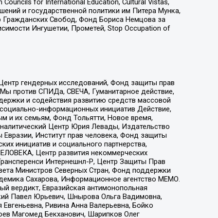
ls for International Education, Cultural Vistas,
ошений и государственной политики им Питера Мунка,
 Гражданских Свобод, Фонд Бориса Немцова за
имости Ингушетии, Прометей, Stop Occupation of
 Центр гендерных исследований, Фонд защиты прав
 Мы против СПИДа, СВЕЧА, Гуманитарное действие,
ддержки и содействия развитию средств массовой
р социально-информационных инициатив Действие,
 и их семьям, Фонд Тольятти, Новое время,
, Аналитический Центр Юрия Левады, Издательство
 Евразии, Институт прав человека, Фонд защиты
ких инициатив и социального партнерства,
ЕЛОВЕКА, Центр развития некоммерческих
 Трансперенси Интернешнл-Р, Центр Защиты Прав
овета Министров Северных Стран, Фонд поддержки
адемика Сахарова, Информационное агентство МЕМО.
ый вердикт, Евразийская антимонопольная
кий Павел Юрьевич, Шнырова Ольга Вадимовна,
 Евгеньевна, Ривина Анна Валерьевна, Бойко
хоев Магомед Бекханович, Шарипков Олег