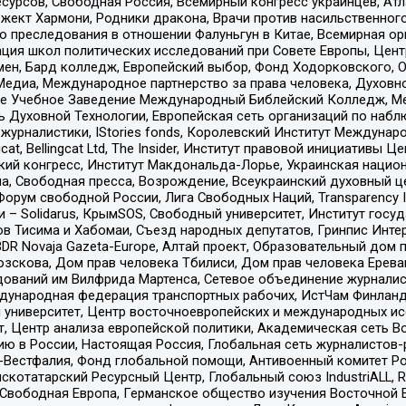
рсов, Свободная Россия, Всемирный конгресс украинцев, Атла
ект Хармони, Родники дракона, Врачи против насильственного
ию преследования в отношении Фалуньгун в Китае, Всемирная о
ация школ политических исследований при Совете Европы, Цен
мен, Бард колледж, Европейский выбор, Фонд Ходорковского,
едиа, Международное партнерство за права человека, Духовно
ое Учебное Заведение Международный Библейский Колледж, М
ь Духовной Технологии, Европейская сеть организаций по наб
урналистики, IStories fonds, Королевский Институт Между
gcat, Bellingcat Ltd, The Insider, Институт правовой инициатив
инский конгресс, Институт Макдональда-Лорье, Украинская нац
, Свободная пресса, Возрождение, Всеукраинский духовный цен
орум свободной России, Лига Свободных Наций, Transparеncy I
– Solidarus, КрымSOS, Свободный университет, Институт госу
в Тисима и Хабомаи, Съезд народных депутатов, Гринпис Инте
DR Novaja Gazeta-Europe, Алтай проект, Образовательный дом 
зскова, Дом прав человека Тбилиси, Дом прав человека Ерева
едований им Вилфрида Мартенса, Сетевое объединение журнали
Международная федерация транспортных рабочих, ИстЧам Финлан
й университет, Центр восточноевропейских и международных и
, Центр анализа европейской политики, Академическая сеть Во
ю в России, Настоящая Россия, Глобальная сеть журналистов
естфалия, Фонд глобальной помощи, Антивоенный комитет России,
татарский Ресурсный Центр, Глобальный союз IndustriALL, Russi
 Свободная Европа, Германское общество изучения Восточной 