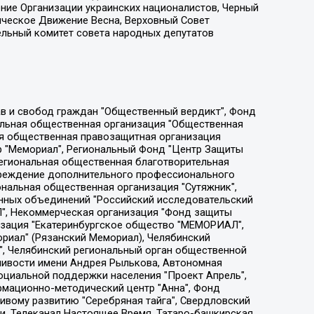
ение Организации украинских националистов, Черный
ическое Движение Весна, Верховный Совет
ельный комитет совета народных депутатов
ции социально-правовых программ "Лилит", Дальневосточное общественное движение "Маяк", Санкт-Петербургская ЛГБТ-инициативная группа "Выход", Инициативная группа ЛГБТ+ "Реверс", Алексеев Андрей Викторович, Бекбулатова Таисия Львовна, Беляев Иван Михайлович, Владыкина Елена Сергеевна, Гельман Марат Александрович, Никульшина Вероника Юрьевна, Толоконникова Надежда Андреевна, Шендерович Виктор Анатольевич, Общество с ограниченной ответственностью "Данное сообщение", Общество с ограниченной ответственностью Издательский дом "Новая глава", Айнбиндер Александра Александровна, Московский комьюнити-центр для ЛГБТ+инициатив, Благотворительный фонд развития филантропии, Deutsche Welle (Германия, Kurt-Schumacher-Strasse 3, 53113 Bonn), Борзунова Мария Михайловна, Воробьев Виктор Викторович, Голубева Анна Львовна, Константинова Алла Михайловна, Малкова Ирина Владимировна, Мурадов Мурад Абдулгалимович, Осетинская Елизавета Николаевна, Понасенков Евгений Николаевич, Ганапольский Матвей Юрьевич, Киселев Евгений Алексеевич, Борухович Ирина Григорьевна, Дремин Иван Тимофеевич, Дубровский Дмитрий Викторович, Красноярская региональная общественная организация поддержки и развития альтернативных образовательных технологий и межкультурных коммуникаций "ИНТЕРРА", Маяковская Екатерина Алексеевна, Фейгин Марк Захарович, Филимонов Андрей Викторович, Дзугкоева Регина Николаевна, Доброхотов Роман Александрович, Дудь Юрий Александрович, Елкин Сергей Владимирович, Кругликов Кирилл Игоревич, Сабунаева Мария Леонидовна, Семенов Алексей Владимирович, Шаинян Карен Багратович, Шульман Екатерина Михайловна, Асафьев Артур Валерьевич, Вахштайн Виктор Семенович, Венедиктов Алексей Алексеевич, Лушникова Екатерина Евгеньевна, Волков Леонид Михайлович, Невзоров Александр Глебович, Пархоменко Сергей Борисович, Сироткин Ярослав Николаевич, Кара-Мурза Владимир Владимирович, Баранова Наталья Владимировна, Гозман Леонид Яковлевич, Кагарлицкий Борис Юльевич, Климарев Михаил Валерьевич, Милов Владимир Станиславович, Автономная некоммерческая организация Краснодарский центр современного искусства "Типография", Моргенштерн Алишер Тагирович, Соболь Любовь Эдуардовна, Общество с ограниченной ответственностью "ЛИЗА НОРМ", Каспаров Гарри Кимович, Ходорковский Михаил Борисович, Общество с ограниченной ответственностью "Апрельские тезисы", Данилович Ирина Брониславовна, Кашин Олег Владимирович, Петров Николай Владимирович, Пивоваров Алексей Владимирович, Соколов Михаил Владимирович, Цветкова Юлия Владимировна, Чичваркин Евгений Александрович, Комитет против пыток/Команда против пыток, Общество с ограниченной ответственностью "Первый научный", Общество с ограниченной ответственностью "Вертолет и ко", Белоцерковская Вероника Борисовна, Кац Максим Евгеньевич, Лазарева Татьяна Юрьевна, Шаведдинов Руслан Табризович, Яшин Илья Валерьевич, Общество с ограниченной ответственностью "Иноагент ААВ", Алешковский Дмитрий Петрович, Альбац Евгения Марковна, Быков Дмитрий Львович, Галямина Юлия Евгеньевна, Лойко Сергей Леонидович, Мартынов Кирилл Константинович, Медведев Сергей Александрович, Крашенинников Федор Геннадиевич, Гордеева Катерина Вл