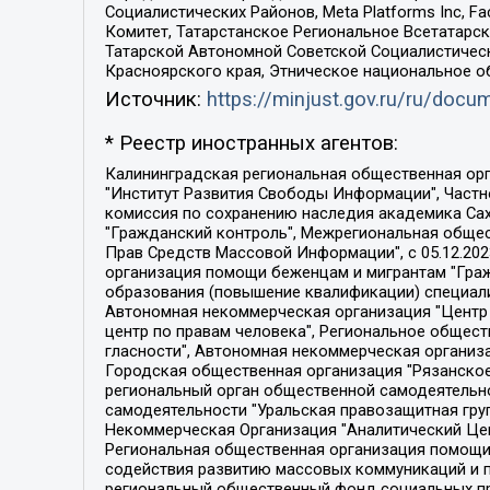
Социалистических Районов, Meta Platforms Inc, 
Комитет, Татарстанское Региональное Всетатар
Татарской Автономной Советской Социалистическ
Красноярского края, Этническое национальное о
Источник:
https://minjust.gov.ru/ru/doc
* Реестр иностранных агентов:
Калининградская региональная общественная организация "Экозащита!-Женсовет", Фонд содействия защите прав и свобод граждан "Общественный вердикт", Фонд "Институт Развития Свободы Информации", Частное учреждение "Информационное агентство МЕМО. РУ", Региональная общественная организация "Общественная комиссия по сохранению наследия академика Сахарова", Фонд поддержки свободы прессы, Санкт-Петербургская общественная правозащитная организация "Гражданский контроль", Межрегиональная общественная организация "Информационно-просветительский центр "Мемориал", Региональный Фонд "Центр Защиты Прав Средств Массовой Информации", с 05.12.2023 Фонд "Центр Защиты Прав Средств массовой информации", Региональная общественная благотворительная организация помощи беженцам и мигрантам "Гражданское содействие", Негосударственное образовательное учреждение дополнительного профессионального образования (повышение квалификации) специалистов "АКАДЕМИЯ ПО ПРАВАМ ЧЕЛОВЕКА", Свердловская региональная общественная организация "Сутяжник", Автономная некоммерческая организация "Центр независимых социологических исследований", Союз общественных объединений "Российский исследовательский центр по правам человека", Региональное общественное учреждение научно-информационный центр "МЕМОРИАЛ", Некоммерческая организация "Фонд защиты гласности", Автономная некоммерческая организация "Институт прав человека", Городская общественная организация "Екатеринбургское общество "МЕМОРИАЛ", Городская общественная организация "Рязанское историко-просветительское и правозащитное общество "Мемориал" (Рязанский Мемориал), Челябинский региональный орган общественной самодеятельности – женское общественное объединение "Женщины Евразии", Челябинский региональный орган общественной самодеятельности "Уральская правозащитная группа", Фонд содействия защите здоровья и социальной справедливости имени Андрея Рылькова, Автономная Некоммерческая Организация "Аналитический Центр Юрия Левады", Автономная некоммерческая организация социальной поддержки населения "Проект Апрель", Региональная общественная организация помощи женщинам и детям, находящимся в кризисной ситуации "Информационно-методический центр "Анна", Фонд содействия развитию массовых коммуникаций и правовому просвещению "Так-так-Так", Фонд содействия устойчивому развитию "Серебряная тайга", Свердловский региональный общественный фонд социальных проектов "Новое время", "Idel.Реалии", Кавказ.Реалии, Крым.Реалии, Телеканал Настоящее Время, Татаро-башкирская служба Радио Свобода (Azatliq Radiosi), Радио Свободная Европа/Радио Свобода (PCE/PC), "Сибирь.Реалии", "Фактограф", Благотворительный фонд помощи осужденным и их семьям, Автономная некоммерческая организация "Институт глобализации и социальных движений", Фонд "В защиту прав заключенных", Частное учреждение "Центр поддержки и содействия развитию средств массовой информации", Пензенский региональный общественный благотворительный фонд "Гражданский союз", "Север.Реалии", Некоммерческая организация Фонд "Правовая инициатива", 