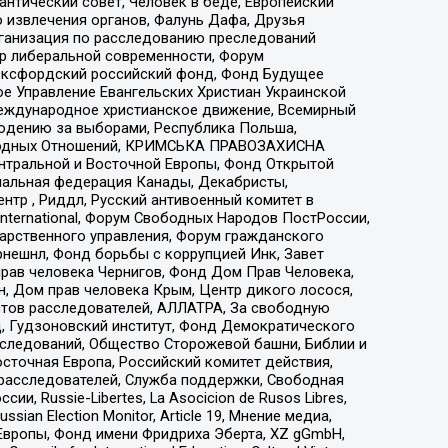
нтический совет, Человек в беде, Европейский
 извлечения органов, Фалунь Дафа, Друзья
рганизация по расследованию преследований
тр либеральной современности, Форум
 Оксфордский российский фонд, Фонд Будущее
е Управление Евангельских Христиан Украинской
еждународное христианское движение, Всемирный
людению за выборами, Республика Польша,
народных Отношений, КРИМСЬКА ПРАВОЗАХИСНА
ы Центральной и Восточной Европы, Фонд Открытой
иональная федерация Канады, Декабристы,
тр , Риддл, Русский антивоенный комитет в
nternational, Форум Свободных Народов ПостРоссии,
дарственного управления, Форум гражданского
рнешнл, Фонд борьбы с коррупцией Инк, Завет
прав человека Чернигов, Фонд Дом Прав Человека,
н, Дом прав человека Крым, Центр дикого лосося,
стов расследователей, АЛЛАТРА, За свободную
д, Гудзоновский институт, Фонд Демократического
сследований, Общество Сторожевой башни, Библии и
сточная Европа, Российский комитет действия,
-расследователей, Служба поддержки, Свободная
 Russie-Libertes, La Asocicion de Rusos Libres,
an Election Monitor, Article 19, Мнение медиа,
Европы, Фонд имени Фридриха Эберта, XZ gGmbH,