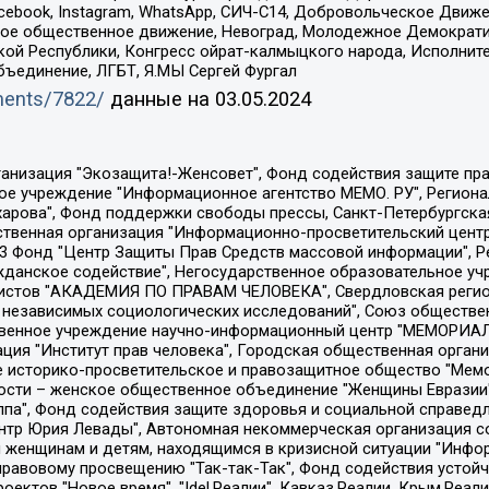
Facebook, Instagram, WhatsApp, СИЧ-С14, Добровольческое Движ
ское общественное движение, Невоград, Молодежное Демократ
ой Республики, Конгресс ойрат-калмыцкого народа, Исполнит
бъединение, ЛГБТ, Я.МЫ Сергей Фургал
uments/7822/
данные на
03.05.2024
Общество с ограниченной ответственностью "Радио Свободная Европа/Радио Свобода", Чешское информационное агентство "MEDIUM-ORIENT", Красноярская региональная общественная организация "Мы против СПИДа", Камалягин Денис Николаевич, Маркелов Сергей Евгеньевич, Пономарев Лев Александрович, Савицкая Людмила Алексеевна, Автономная некоммерческая организация "Центр по работе с проблемой насилия "НАСИЛИЮ.НЕТ", Межрегиональный профессиональный союз работников здравоохранения "Альянс врачей", Юридическое лицо, зарегистрированное в Латвийской Республике, SIA "Medusa Project" (регистрационный номер 40103797863, дата регистрации 10.06.2014), Некоммерческая организация "Фонд по борьбе с коррупцией", Автономная некоммерческая организация "Институт права и публичной политики", Баданин Роман Сергеевич, Гликин Максим Александрович, Железнова Мария Михайловна, Лукьянова Юлия Сергеевна, Маетная Елизавета Витальевна, Маняхин Петр Борисович, Чуракова Ольга Владимировна, Ярош Юлия Петровна, Юридическое лицо "The Insider SIA", зарегистрированное в Риге, Латвийская Республика (дата регистрации 26.06.2015), являющееся администратором доменного имени интернет-издания "The Insider SIA", https://theins.ru, Постернак Алексей Евгеньевич, Рубин Михаил Аркадьевич, Анин Роман Александрович, Юридическое лицо Istories fonds, зарегистрированное в Латвийской Республике (регистрационный номер 50008295751, дата регистрации 24.02.2020), Великовский Дмитрий Александрович, Долинина Ирина Николаевна, Мароховская Алеся Алексеевна, Шлейнов Роман Юрьевич, Шмагун Олеся Валентиновна, Общество с ограниченной ответственностью "Альтаир 2021", Общество с ограниченной ответственностью "Вега 2021", Общество с ограниченной ответственностью "Главный редактор 2021", Общество с ограниченной ответственностью "Ромашки монолит", Важенков Артем Валерьевич, Ивановская областная общественная организация "Центр гендерных исследований", Гурман Юрий Альбертович, Медиапроект "ОВД-Инфо", Егоров Владимир Владимирович, Жилинский Владимир Александрович, Общество с ограниченной ответственностью "ЗП", Иванова София Юрьевна, Карезина Инна Павловна, Кильтау Екатерина Викторовна, Петров Алексей Викторович, Пискунов Сергей Евгеньевич, Смирнов Сергей Сергеевич, Тихонов Михаил Сергеевич, Общество с ограниченной ответственностью "ЖУРНАЛИСТ-ИНОСТРАННЫЙ АГЕНТ", Арапова Галина Юрьевна, Вольтская Татьяна Анатольевна, Американская компания "Mason G.E.S. Anonymous Foundation" (США), являющаяся владельцем интернет-издания https://mnews.world/, Компания "Stichting Bellingcat", зарегистрированная в Нидерландах (дата регистрации 11.07.2018), Захаров Андрей Вячеславович, Клепиковская Екатерина Дмитриевна, Общество с ограниченной ответственностью "МЕМО", Перл Роман Александрович, Симонов Евгений Алексеевич, Соловьева Елена Анатольевна, Сотников Даниил Владимирович, Сурначева Елизавета Дмитриевна, Автономная некоммерческая организация по защите прав человека и информированию населения "Якутия – Наше Мнение", Общество с ограниченной ответственностью "Москоу диджитал медиа", с 26.01.2023 Общество с ограниченной ответственностью "Чайка Белые сады", Ветошкина Валерия Валерьевна, Заговора Максим Александрович, Межрегиональное общественное движение "Российская ЛГБТ - сеть", Оленичев Максим Владимирович, Павлов Иван Юрьевич, Скворцова Елена Сергеевна, Общество с ограниченной ответственностью "Как бы инагент", Кочетков Игорь Викторович, Общество с ограниченной ответственностью "Честные выборы", Еланчик Олег Александрович, Общество с ограниченной ответственностью "Нобелевский призыв", Гималова Регина Эмилевна, Григорьев Андрей Валерьевич, Григорьева Алина Александровна, Ассоциация по содействию защите прав призывников, альтернативнослужащих и военнослужащих "Правозащитная группа "Гражданин.Армия.Право", Хисамова Регина Фаритовна, Автономная некоммерческая организация по реализа