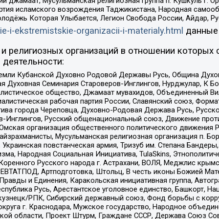
ий джамаат, Мусульманская религиозная группа п. Кушкуль г. 
ртия исламского возрождения Таджикистана, Народная самооб
олодёжь Которая Улыбается, Легион Свобода России, Айдар, Р
ie-i-ekstremistskie-organizacii-i-materialy.html
данные
и религиозных организаций в отношении которых 
 деятельности:
земли Кубанской Духовно Родовой Державы Русь, Община Духо
 Духовная Семинария Староверов-Инглингов, Нурджулар, К Бо
листическое общество, Джамаат мувахидов, Объединенный Вил
иалистическая рабочая партия России, Славянский союз, Форма
ива города Череповца, Духовно-Родовая Держава Русь, Русск
-Инглингов, Русский общенациональный союз, Движение против
 Омская организация общественного политического движения Р
йзрахманисты, Мусульманская религиозная организация п. Бо
краинская повстанческая армия, Тризуб им. Степана Бандеры, Бр
зма, Народная Социальная Инициатива, TulaSkins, Этнополитич
оренного Русского народа г. Астрахани, ВОЛЯ, Меджлис крымс
РЕВТАТПОД, Артподготовка, Штольц, В честь иконы Божией Мате
равды и Единения, Каракольская инициативная группа, Автогра
спублика Русь, Арестантское уголовное единство, Башкорт, Наци
окузнецк/РПК, Сибирский державный союз, Фонд борьбы с кор
округа г. Краснодара, Мужское государство, Народное объедин
ой области, Проект Штурм, Граждане СССР, Держава Союз Сов