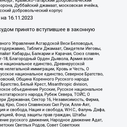
Оренбург, Крымско-татарский добровольческий
орона, Дуббайский джамаат, московская ячейка,
усский добровольческий корпус
 на
16.11.2023
судом принято вступившее в законную
вного Управления Асгардской Веси Беловодья,
годержавию, Таблиги Джамаат, Свидетели Иеговы,
айат Кабарды, Балкарии и Карачая, Союз славян,
т-18, Благородный Орден Дьявола, Армия воли
ое национальное единство, Древнерусской
 нелегальной иммиграции, Кровь и Честь, О
усское национальное единство, Северное Братство,
ровский, Община Коренного Русского народа
атство, Белый Крест, Misanthropic division,
еское объединение Русские, Русское национальное
котатарского народа, Рубеж Севера, ТОЙС, О
ри Державная, Сектор 16, Независимость, Фирма,
д Крю, Союз Славянских Сил Руси, Алля-Аят,
я и свобода, Нация и свобода, W.H.С., Фалунь Дафа,
рупцией, Фонд защиты прав граждан, Штабы
ение русского движения, Народное движение Адат,
етских Светлых Родов, Совет Советских