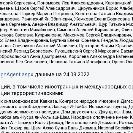
горий Сергеевич, Пономарев Лев Александрович, Каргалицкий 
ньевна, Щаров Сергей Алексадрович, Цирульников Борис Альбер
ислакова-Паркер Марина Петровна, Кочеткова Татьяна Владими
сандровна, Рачинский Ян Збигневич, Жемкова Елена Борисовна,
лана Сергеевна, Аверин Владимир Анатольевич, Щур Татьяна М
фтер Валентин Михайлович, Симонов Алексей Кириллович, Флиг
женова Светлана Куприяновна, Максимов Сергей Владимирович, 
кс Елена Владимировна, Буртина Елена Юрьевна, Гендель Людм
евна, Свечников Анатолий Мариевич, Прохоров Вадим Юрьевич
инский Леонид Борисович, Лукашевский Сергей Маркович, Бахм
Добровольская Анна Дмитриевна, Королева Александра Евгенье
евинсон Лев Семенович, Локшина Татьяна Иосифовна, Орлов Ол
ignAgent.aspx
данные на
24.03.2022
ций, в том числе иностранных и международных ор
ции террористическими:
ил моджахедов Кавказа, Конгресс народов Ичкерии и Дагеста
ламского освобождения, Лашкар-И-Тайба, Исламская группа, Дв
ения исламского наследия, Дом двух святых, Джунд аш-Шам, 
жабха аль-Нусра ли-Ахль аш-Шам, Народное ополчение имени К.
ата Ат-Тавхида Валь-Джихад, Чистопольский Джамаат, Рохнам
ят Тахрир аш-Шам, Ахлю Сунна Валь Джамаа, National Socialism