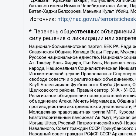
“Джамаат “Красный пахарь”, Колумбайн, Хатлонск
батальон имени Номана Челебиджихана, Азов, Па
Батал-Хаджи Белхороев, Маньяки Культ Убийц, М
Источник:
http://nac.gov.ru/terroristichesk
* Перечень общественных объединений 
силу решение о ликвидации или запрете
Национал-большевистская партия, ВЕК РА, Рада 
Славянская Община Капища Веды Перуна, Мужская
Русское национальное единство, Национал-социа
Ат-Такфир Валь-Хиджра, Пит Буль, Национал-соц
народа, Национальная Социалистическая Инициат
Инглистической церкви Православных Староверов
свободе совести и о религиозных объединениях,
Клуб Болельщиков Футбольного Клуба Динамо, Фа
Щелковского района, Правый сектор, УНА - УНСО, У
Религиозное объединение последователей инглии
объединение Атака, Мечеть Мирмамеда, Община К
противодействии экстремистской деятельности, 
Молодежная правозащитная группа МПГ, Курсом П
Благотворительный пансионат Ак Умут, Русская ре
Иртыш Ultras, Русский Патриотический клуб-Нов
Навального, Совет граждан СССР Прикубанского 
Народный совет граждан РСФСР СССР Архангельск