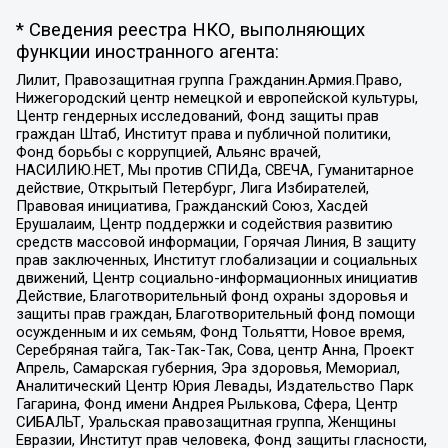
* Сведения реестра НКО, выполняющих
функции иностранного агента:
Лилит, Правозащитная группа Гражданин.Армия.Право,
Нижегородский центр немецкой и европейской культуры,
Центр гендерных исследований, Фонд защиты прав
граждан Штаб, Институт права и публичной политики,
Фонд борьбы с коррупцией, Альянс врачей,
НАСИЛИЮ.НЕТ, Мы против СПИДа, СВЕЧА, Гуманитарное
действие, Открытый Петербург, Лига Избирателей,
Правовая инициатива, Гражданский Союз, Хасдей
Ерушалаим, Центр поддержки и содействия развитию
средств массовой информации, Горячая Линия, В защиту
прав заключенных, Институт глобализации и социальных
движений, Центр социально-информационных инициатив
Действие, Благотворительный фонд охраны здоровья и
защиты прав граждан, Благотворительный фонд помощи
осужденным и их семьям, Фонд Тольятти, Новое время,
Серебряная тайга, Так-Так-Так, Сова, центр Анна, Проект
Апрель, Самарская губерния, Эра здоровья, Мемориал,
Аналитический Центр Юрия Левады, Издательство Парк
Гагарина, Фонд имени Андрея Рылькова, Сфера, Центр
СИБАЛЬТ, Уральская правозащитная группа, Женщины
Евразии, Институт прав человека, Фонд защиты гласности,