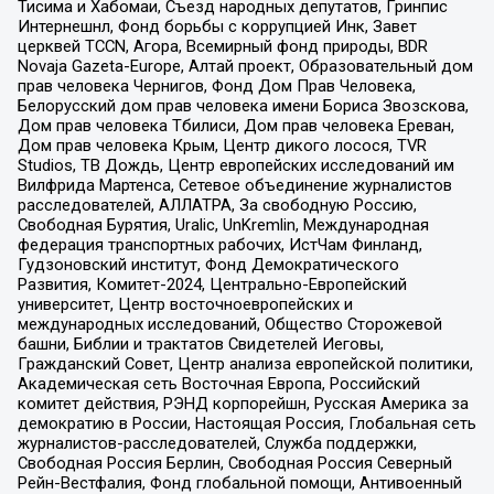
Тисима и Хабомаи, Съезд народных депутатов, Гринпис
Интернешнл, Фонд борьбы с коррупцией Инк, Завет
церквей TCCN, Агора, Всемирный фонд природы, BDR
Novaja Gazeta-Europe, Алтай проект, Образовательный дом
прав человека Чернигов, Фонд Дом Прав Человека,
Белорусский дом прав человека имени Бориса Звозскова,
Дом прав человека Тбилиси, Дом прав человека Ереван,
Дом прав человека Крым, Центр дикого лосося, TVR
Studios, ТВ Дождь, Центр европейских исследований им
Вилфрида Мартенса, Сетевое объединение журналистов
расследователей, АЛЛАТРА, За свободную Россию,
Свободная Бурятия, Uralic, UnKremlin, Международная
федерация транспортных рабочих, ИстЧам Финланд,
Гудзоновский институт, Фонд Демократического
Развития, Комитет-2024, Центрально-Европейский
университет, Центр восточноевропейских и
международных исследований, Общество Сторожевой
башни, Библии и трактатов Свидетелей Иеговы,
Гражданский Совет, Центр анализа европейской политики,
Академическая сеть Восточная Европа, Российский
комитет действия, РЭНД корпорейшн, Русская Америка за
демократию в России, Настоящая Россия, Глобальная сеть
журналистов-расследователей, Служба поддержки,
Свободная Россия Берлин, Свободная Россия Северный
Рейн-Вестфалия, Фонд глобальной помощи, Антивоенный