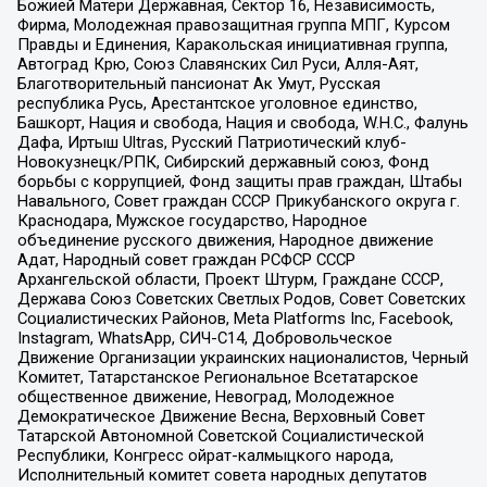
Божией Матери Державная, Сектор 16, Независимость,
Фирма, Молодежная правозащитная группа МПГ, Курсом
Правды и Единения, Каракольская инициативная группа,
Автоград Крю, Союз Славянских Сил Руси, Алля-Аят,
Благотворительный пансионат Ак Умут, Русская
республика Русь, Арестантское уголовное единство,
Башкорт, Нация и свобода, Нация и свобода, W.H.С., Фалунь
Дафа, Иртыш Ultras, Русский Патриотический клуб-
Новокузнецк/РПК, Сибирский державный союз, Фонд
борьбы с коррупцией, Фонд защиты прав граждан, Штабы
Навального, Совет граждан СССР Прикубанского округа г.
Краснодара, Мужское государство, Народное
объединение русского движения, Народное движение
Адат, Народный совет граждан РСФСР СССР
Архангельской области, Проект Штурм, Граждане СССР,
Держава Союз Советских Светлых Родов, Совет Советских
Социалистических Районов, Meta Platforms Inc, Facebook,
Instagram, WhatsApp, СИЧ-С14, Добровольческое
Движение Организации украинских националистов, Черный
Комитет, Татарстанское Региональное Всетатарское
общественное движение, Невоград, Молодежное
Демократическое Движение Весна, Верховный Совет
Татарской Автономной Советской Социалистической
Республики, Конгресс ойрат-калмыцкого народа,
Исполнительный комитет совета народных депутатов