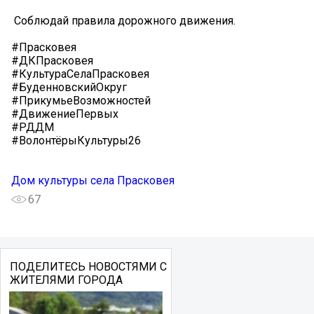
️ Соблюдай правила дорожного движения.
#Прасковея
#ДКПрасковея
#КультураСелаПрасковея
#БуденновскийОкруг
#ПрикумьеВозможностей
#ДвижениеПервых
#РДДМ
#ВолонтёрыКультуры26
Дом культуры села Прасковея
67
ПОДЕЛИТЕСЬ НОВОСТЯМИ С
ЖИТЕЛЯМИ ГОРОДА