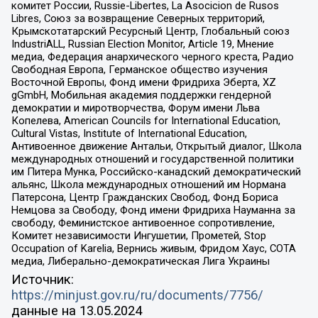
комитет России, Russie-Libertes, La Asocicion de Rusos
Libres, Союз за возвращение Северных территорий,
Крымскотатарский Ресурсный Центр, Глобальный союз
IndustriALL, Russian Election Monitor, Article 19, Мнение
медиа, Федерация анархического черного креста, Радио
Свободная Европа, Германское общество изучения
Восточной Европы, Фонд имени Фридриха Эберта, XZ
gGmbH, Мобильная академия поддержки гендерной
демократии и миротворчества, Форум имени Льва
Копелева, American Councils for International Education,
Cultural Vistas, Institute of International Education,
Антивоенное движение Антальи, Открытый диалог, Школа
международных отношений и государственной политики
им Питера Мунка, Российско-канадский демократический
альянс, Школа международных отношений им Нормана
Патерсона, Центр Гражданских Свобод, Фонд Бориса
Немцова за Свободу, Фонд имени Фридриха Науманна за
свободу, Феминистское антивоенное сопротивление,
Комитет независимости Ингушетии, Прометей, Stop
Occupation of Karelia, Вернись живым, Фридом Хаус, СОТА
медиа, Либерально-демократическая Лига Украины
Источник:
https://minjust.gov.ru/ru/documents/7756/
данные на
13.05.2024