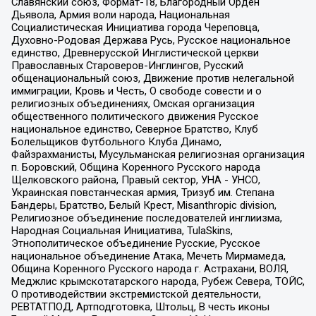
Славянский союз, Формат-18, Благородный Орден
Дьявола, Армия воли народа, Национальная
Социалистическая Инициатива города Череповца,
Духовно-Родовая Держава Русь, Русское национальное
единство, Древнерусской Инглистической церкви
Православных Староверов-Инглингов, Русский
общенациональный союз, Движение против нелегальной
иммиграции, Кровь и Честь, О свободе совести и о
религиозных объединениях, Омская организация
общественного политического движения Русское
национальное единство, Северное Братство, Клуб
Болельщиков Футбольного Клуба Динамо,
Файзрахманисты, Мусульманская религиозная организация
п. Боровский, Община Коренного Русского народа
Щелковского района, Правый сектор, УНА - УНСО,
Украинская повстанческая армия, Тризуб им. Степана
Бандеры, Братство, Белый Крест, Misanthropic division,
Религиозное объединение последователей инглиизма,
Народная Социальная Инициатива, TulaSkins,
Этнополитическое объединение Русские, Русское
национальное объединение Атака, Мечеть Мирмамеда,
Община Коренного Русского народа г. Астрахани, ВОЛЯ,
Меджлис крымскотатарского народа, Рубеж Севера, ТОЙС,
О противодействии экстремистской деятельности,
РЕВТАТПОД, Артподготовка, Штольц, В честь иконы