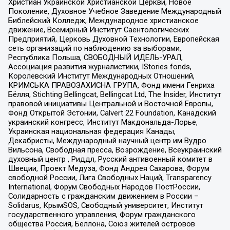
Христиан Украинской Христианской Церкви, Новое
Поколение, Духовное Учебное Заведение Международный
Библейский Колледж, Международное христианское
движение, Всемирный Институт Саентологических
Предприятий, Церковь Духовной Технологии, Европейская
сеть организаций по наблюдению за выборами,
Республика Польша, СВОБОДНЫЙ ИДЕЛЬ-УРАЛ,
Ассоциация развития журналистики, IStories fonds,
Королевский Институт Международных Отношений,
КРИМСЬКА ПРАВОЗАХИСНА ГРУПА, Фонд имени Генриха
Бёлля, Stichting Bellingcat, Bellingcat Ltd, The Insider, Институт
правовой инициативы Центральной и Восточной Европы,
Фонд Открытой Эстонии, Calvert 22 Foundation, Канадский
украинский конгресс, Институт Макдональда-Лорье,
Украинская национальная федерация Канады,
Декабристы, Международный научный центр им Вудро
Вильсона, Свободная пресса, Возрождение, Всеукраинский
духовный центр , Риддл, Русский антивоенный комитет в
Швеции, Проект Медуза, Фонд Андрея Сахарова, Форум
свободной России, Лига Свободных Наций, Transparеncy
International, Форум Свободных Народов ПостРоссии,
Солидарность с гражданским движением в России –
Solidarus, КрымSOS, Свободный университет, Институт
государственного управления, Форум гражданского
общества Россия, Беллона, Союз жителей островов