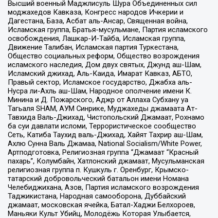
Высший военный Маджлисуль Шура Объединенных сил
моджахедов Кавказа, Конгресс народов Ичкерии и
Дагестана, База, Асбат аль-Ансар, Священная война,
Исламская группа, Братья-мусульмане, Партия исламского
освобождения, Лашкар-И-Тайба, Исламская группа,
Движение Талибан, Исламская партия Туркестана,
Общество социальных реформ, Общество возрождения
исламского наследия, Дом двух святых, Джунд аш-Шам,
Исламский джихад, Аль-Каида, Имарат Кавказ, АБТО,
Правый сектор, Исламское государство, Джабха аль-
Нусра ли-Ахль аш-Шам, Народное ополчение имени К.
Минина и Д. Пожарского, Аджр от Аллаха Субхану уа
Тагьаля SHAM, АУМ Синрике, Муджахеды джамаата Ат-
Тавхида Валь-Джихад, Чистопольский Джамаат, Рохнамо
ба суи давлати исломи, Террористическое сообщество
Сеть, Катиба Таухид валь-Джихад, Хайят Тахрир аш-Шам,
Ахлю Сунна Валь Джамаа, National Socialism/White Power,
Артподготовка, Религиозная группа “Джамаат “Красный
пахарь”, Колумбайн, Хатлонский джамаат, Мусульманская
религиозная группа п. Кушкуль г. Оренбург, Крымско-
татарский добровольческий батальон имени Номана
Челебиджихана, Азов, Партия исламского возрождения
Таджикистана, Народная самооборона, Дуббайский
джамаат, московская ячейка, Батал-Хаджи Белхороев,
Маньяки Культ Убийц, Молодёжь Которая Улыбается,