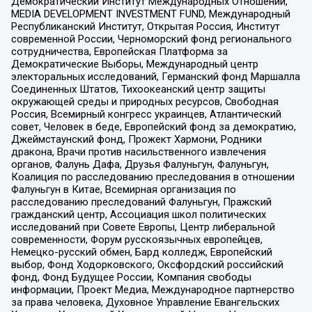
Демократический Институт Международных Отношений,
MEDIA DEVELOPMENT INVESTMENT FUND, Международный
Республиканский Институт, Открытая Россия, Институт
современной России, Черноморский фонд регионального
сотрудничества, Европейская Платформа за
Демократические Выборы, Международный центр
электоральных исследований, Германский фонд Маршалла
Соединенных Штатов, Тихоокеанский центр защиты
окружающей среды и природных ресурсов, Свободная
Россия, Всемирный конгресс украинцев, Атлантический
совет, Человек в беде, Европейский фонд за демократию,
Джеймстаунский фонд, Прожект Хармони, Родники
дракона, Врачи против насильственного извлечения
органов, Фалунь Дафа, Друзья Фалуньгун, Фалуньгун,
Коалиция по расследованию преследования в отношении
Фалуньгун в Китае, Всемирная организация по
расследованию преследований Фалуньгун, Пражский
гражданский центр, Ассоциация школ политических
исследований при Совете Европы, Центр либеральной
современности, Форум русскоязычных европейцев,
Немецко-русский обмен, Бард колледж, Европейский
выбор, Фонд Ходорковского, Оксфордский российский
фонд, Фонд Будущее России, Компания свободы
информации, Проект Медиа, Международное партнерство
за права человека, Духовное Управление Евангельских