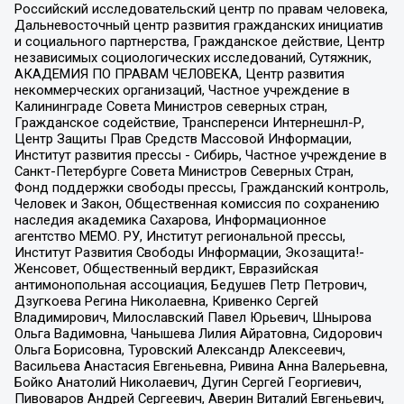
Российский исследовательский центр по правам человека,
Дальневосточный центр развития гражданских инициатив
и социального партнерства, Гражданское действие, Центр
независимых социологических исследований, Сутяжник,
АКАДЕМИЯ ПО ПРАВАМ ЧЕЛОВЕКА, Центр развития
некоммерческих организаций, Частное учреждение в
Калининграде Совета Министров северных стран,
Гражданское содействие, Трансперенси Интернешнл-Р,
Центр Защиты Прав Средств Массовой Информации,
Институт развития прессы - Сибирь, Частное учреждение в
Санкт-Петербурге Совета Министров Северных Стран,
Фонд поддержки свободы прессы, Гражданский контроль,
Человек и Закон, Общественная комиссия по сохранению
наследия академика Сахарова, Информационное
агентство МЕМО. РУ, Институт региональной прессы,
Институт Развития Свободы Информации, Экозащита!-
Женсовет, Общественный вердикт, Евразийская
антимонопольная ассоциация, Бедушев Петр Петрович,
Дзугкоева Регина Николаевна, Кривенко Сергей
Владимирович, Милославский Павел Юрьевич, Шнырова
Ольга Вадимовна, Чанышева Лилия Айратовна, Сидорович
Ольга Борисовна, Туровский Александр Алексеевич,
Васильева Анастасия Евгеньевна, Ривина Анна Валерьевна,
Бойко Анатолий Николаевич, Дугин Сергей Георгиевич,
Пивоваров Андрей Сергеевич, Аверин Виталий Евгеньевич,