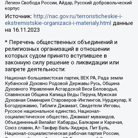
Легион Свобода России, Айдар, Русский добровольческий
корпус
Источник:
http://nac.gov.ru/terroristicheskie-i-
ekstremistskie-organizacii-i-materialy.html
данные
на
16.11.2023
* Перечень общественных объединений и
религиозных организаций в отношении
которых судом принято вступившее в
законную силу решение о ликвидации или
запрете деятельности:
Национал-большевистская партия, ВЕК РА, Рада земли
Кубанской Духовно Родовой Державы Русь, Община
Духовного Управления Асгардской Веси Беловодья,
Славянская Община Капища Веды Перуна, Мужская
Духовная Семинария Староверов-Инглингов, Нурджулар, К
Богодержавию, Таблиги Джамаат, Свидетели Иеговы,
Русское национальное единство, Национал-
социалистическое общество, Джамаат мувахидов,
Объединенный Вилайат Кабарды, Балкарии и Карачая,
Союз славян, Ат-Такфир Валь-Хиджра, Пит Буль,
Национал-социалистическая рабочая партия России,