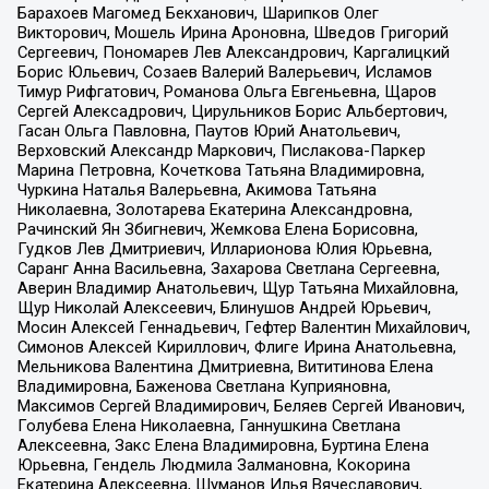
Барахоев Магомед Бекханович, Шарипков Олег
Викторович, Мошель Ирина Ароновна, Шведов Григорий
Сергеевич, Пономарев Лев Александрович, Каргалицкий
Борис Юльевич, Созаев Валерий Валерьевич, Исламов
Тимур Рифгатович, Романова Ольга Евгеньевна, Щаров
Сергей Алексадрович, Цирульников Борис Альбертович,
Гасан Ольга Павловна, Паутов Юрий Анатольевич,
Верховский Александр Маркович, Пислакова-Паркер
Марина Петровна, Кочеткова Татьяна Владимировна,
Чуркина Наталья Валерьевна, Акимова Татьяна
Николаевна, Золотарева Екатерина Александровна,
Рачинский Ян Збигневич, Жемкова Елена Борисовна,
Гудков Лев Дмитриевич, Илларионова Юлия Юрьевна,
Саранг Анна Васильевна, Захарова Светлана Сергеевна,
Аверин Владимир Анатольевич, Щур Татьяна Михайловна,
Щур Николай Алексеевич, Блинушов Андрей Юрьевич,
Мосин Алексей Геннадьевич, Гефтер Валентин Михайлович,
Симонов Алексей Кириллович, Флиге Ирина Анатольевна,
Мельникова Валентина Дмитриевна, Вититинова Елена
Владимировна, Баженова Светлана Куприяновна,
Максимов Сергей Владимирович, Беляев Сергей Иванович,
Голубева Елена Николаевна, Ганнушкина Светлана
Алексеевна, Закс Елена Владимировна, Буртина Елена
Юрьевна, Гендель Людмила Залмановна, Кокорина
Екатерина Алексеевна, Шуманов Илья Вячеславович,