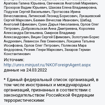
Арапова Галина Юрьевна, Свечников Анатолий Мариевич,
Прохоров Вадим Юрьевич, Шахова Елена Владимировна,
Подузов Сергей Васильевич, Протасова Ирина
Вячеславовна, Литинский Леонид Борисович, Лукашевский
Сергей Маркович, Бахмин Вячеслав Иванович, Шабад
Анатолий Ефимович, Сухих Дарья Николаевна, Орлов Олег
Петрович, Добровольская Анна Дмитриевна, Королева
Александра Евгеньевна, Смирнов Владимир
Александрович, Вицин Сергей Ефимович, Золотухин Борис
Андреевич, Левинсон Лев Семенович, Локшина Татьяна
Иосифовна, Орлов Олег Петрович, Полякова Мара
Федоровна, Резник Генри Маркович, Захаров Герман
Константинович
Источник:
http://unro.minjust.ru/NKOForeignAgent.aspx
данные на
24.03.2022
* Единый федеральный список организаций, в
том числе иностранных и международных
организаций, признанных в соответствии с
законодательством Российской Федерации
террористическими: