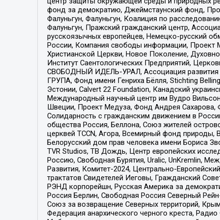
центр защиты окружающей среды и природных ресу
фонд за демократию, Джеймстаунский фонд, Прож
Фалуньгун, Фалуньгун, Коалиция по расследован
Фалуньгун, Пражский гражданский центр, Ассоци
русскоязычных европейцев, Немецко-русский об
России, Компания свободы информации, Проект М
Христианской Церкви, Новое Поколение, Духовн
Институт Саентологических Предприятий, Церков
СВОБОДНЫЙ ИДЕЛЬ-УРАЛ, Ассоциация развития ж
ГРУПА, Фонд имени Генриха Бёлля, Stichting Bellin
Эстонии, Calvert 22 Foundation, Канадский укра
Международный научный центр им Вудро Вильсона
Швеции, Проект Медуза, Фонд Андрея Сахарова, Ф
Солидарность с гражданским движением в России 
общества Россия, Беллона, Союз жителей острово
церквей TCCN, Агора, Всемирный фонд природы, B
Белорусский дом прав человека имени Бориса Зво
TVR Studios, ТВ Дождь, Центр европейских иссл
Россию, Свободная Бурятия, Uralic, UnKremlin, 
Развития, Комитет-2024, Центрально-Европейски
трактатов Свидетелей Иеговы, Гражданский Совет
РЭНД корпорейшн, Русская Америка за демократи
Россия Берлин, Свободная Россия Северный Рейн-В
Союз за возвращение Северных территорий, Крымско
Федерация анархического черного креста, Радио