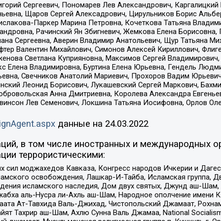
горий Сергеевич, Пономарев Лев Александрович, Каргалицкий 
ньевна, Щаров Сергей Алексадрович, Цирульников Борис Альбер
ислакова-Паркер Марина Петровна, Кочеткова Татьяна Владими
сандровна, Рачинский Ян Збигневич, Жемкова Елена Борисовна,
лана Сергеевна, Аверин Владимир Анатольевич, Щур Татьяна М
фтер Валентин Михайлович, Симонов Алексей Кириллович, Флиг
женова Светлана Куприяновна, Максимов Сергей Владимирович, 
кс Елена Владимировна, Буртина Елена Юрьевна, Гендель Людм
евна, Свечников Анатолий Мариевич, Прохоров Вадим Юрьевич
инский Леонид Борисович, Лукашевский Сергей Маркович, Бахм
Добровольская Анна Дмитриевна, Королева Александра Евгенье
евинсон Лев Семенович, Локшина Татьяна Иосифовна, Орлов Ол
ignAgent.aspx
данные на
24.03.2022
ций, в том числе иностранных и международных ор
ции террористическими:
ил моджахедов Кавказа, Конгресс народов Ичкерии и Дагеста
ламского освобождения, Лашкар-И-Тайба, Исламская группа, Дв
ения исламского наследия, Дом двух святых, Джунд аш-Шам, 
жабха аль-Нусра ли-Ахль аш-Шам, Народное ополчение имени К.
ата Ат-Тавхида Валь-Джихад, Чистопольский Джамаат, Рохнам
ят Тахрир аш-Шам, Ахлю Сунна Валь Джамаа, National Socialism