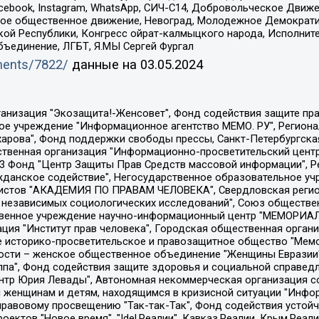
Facebook, Instagram, WhatsApp, СИЧ-С14, Добровольческое Движ
ское общественное движение, Невоград, Молодежное Демократ
ой Республики, Конгресс ойрат-калмыцкого народа, Исполнит
бъединение, ЛГБТ, Я.МЫ Сергей Фургал
uments/7822/
данные на
03.05.2024
Общество с ограниченной ответственностью "Радио Свободная Европа/Радио Свобода", Чешское информационное агентство "MEDIUM-ORIENT", Красноярская региональная общественная организация "Мы против СПИДа", Камалягин Денис Николаевич, Маркелов Сергей Евгеньевич, Пономарев Лев Александрович, Савицкая Людмила Алексеевна, Автономная некоммерческая организация "Центр по работе с проблемой насилия "НАСИЛИЮ.НЕТ", Межрегиональный профессиональный союз работников здравоохранения "Альянс врачей", Юридическое лицо, зарегистрированное в Латвийской Республике, SIA "Medusa Project" (регистрационный номер 40103797863, дата регистрации 10.06.2014), Некоммерческая организация "Фонд по борьбе с коррупцией", Автономная некоммерческая организация "Институт права и публичной политики", Баданин Роман Сергеевич, Гликин Максим Александрович, Железнова Мария Михайловна, Лукьянова Юлия Сергеевна, Маетная Елизавета Витальевна, Маняхин Петр Борисович, Чуракова Ольга Владимировна, Ярош Юлия Петровна, Юридическое лицо "The Insider SIA", зарегистрированное в Риге, Латвийская Республика (дата регистрации 26.06.2015), являющееся администратором доменного имени интернет-издания "The Insider SIA", https://theins.ru, Постернак Алексей Евгеньевич, Рубин Михаил Аркадьевич, Анин Роман Александрович, Юридическое лицо Istories fonds, зарегистрированное в Латвийской Республике (регистрационный номер 50008295751, дата регистрации 24.02.2020), Великовский Дмитрий Александрович, Долинина Ирина Николаевна, Мароховская Алеся Алексеевна, Шлейнов Роман Юрьевич, Шмагун Олеся Валентиновна, Общество с ограниченной ответственностью "Альтаир 2021", Общество с ограниченной ответственностью "Вега 2021", Общество с ограниченной ответственностью "Главный редактор 2021", Общество с ограниченной ответственностью "Ромашки монолит", Важенков Артем Валерьевич, Ивановская областная общественная организация "Центр гендерных исследований", Гурман Юрий Альбертович, Медиапроект "ОВД-Инфо", Егоров Владимир Владимирович, Жилинский Владимир Александрович, Общество с ограниченной ответственностью "ЗП", Иванова София Юрьевна, Карезина Инна Павловна, Кильтау Екатерина Викторовна, Петров Алексей Викторович, Пискунов Сергей Евгеньевич, Смирнов Сергей Сергеевич, Тихонов Михаил Сергеевич, Общество с ограниченной ответственностью "ЖУРНАЛИСТ-ИНОСТРАННЫЙ АГЕНТ", Арапова Галина Юрьевна, Вольтская Татьяна Анатольевна, Американская компания "Mason G.E.S. Anonymous Foundation" (США), являющаяся владельцем интернет-издания https://mnews.world/, Компания "Stichting Bellingcat", зарегистрированная в Нидерландах (дата регистрации 11.07.2018), Захаров Андрей Вячеславович, Клепиковская Екатерина Дмитриевна, Общество с ограниченной ответственностью "МЕМО", Перл Роман Александрович, Симонов Евгений Алексеевич, Соловьева Елена Анатольевна, Сотников Даниил Владимирович, Сурначева Елизавета Дмитриевна, Автономная некоммерческая организация по защите прав человека и информированию населения "Якутия – Наше Мнение", Общество с ограниченной ответственностью "Москоу диджитал медиа", с 26.01.2023 Общество с ограниченной ответственностью "Чайка Белые сады", Ветошкина Валерия Валерьевна, Заговора Максим Александрович, Межрегиональное общественное движение "Российская ЛГБТ - сеть", Оленичев Максим Владимирович, Павлов Иван Юрьевич, Скворцова Елена Сергеевна, Общество с ограниченной ответственностью "Как бы инагент", Кочетков Игорь Викторович, Общество с ограниченной ответственностью "Честные выборы", Еланчик Олег Александрович, Общество с ограниченной ответственностью "Нобелевский призыв", Гималова Регина Эмилевна, Григорьев Андрей Валерьевич, Григорьева Алина Александровна, Ассоциация по содействию защите прав призывников, альтернативнослужащих и военнослужащих "Правозащитная группа "Гражданин.Армия.Право", Хисамова Регина Фаритовна, Автономная некоммерческая организация по реализа