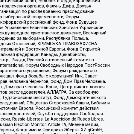
нтический совет, Человек в беде, Европейский
 извлечения органов, Фалунь Дафа, Друзья
рганизация по расследованию преследований
тр либеральной современности, Форум
 Оксфордский российский фонд, Фонд Будущее
е Управление Евангельских Христиан Украинской
еждународное христианское движение, Всемирный
людению за выборами, Республика Польша,
народных Отношений, КРИМСЬКА ПРАВОЗАХИСНА
ы Центральной и Восточной Европы, Фонд Открытой
иональная федерация Канады, Декабристы,
тр , Риддл, Русский антивоенный комитет в
nternational, Форум Свободных Народов ПостРоссии,
дарственного управления, Форум гражданского
рнешнл, Фонд борьбы с коррупцией Инк, Завет
прав человека Чернигов, Фонд Дом Прав Человека,
н, Дом прав человека Крым, Центр дикого лосося,
стов расследователей, АЛЛАТРА, За свободную
д, Гудзоновский институт, Фонд Демократического
сследований, Общество Сторожевой башни, Библии и
сточная Европа, Российский комитет действия,
-расследователей, Служба поддержки, Свободная
 Russie-Libertes, La Asocicion de Rusos Libres,
an Election Monitor, Article 19, Мнение медиа,
Европы, Фонд имени Фридриха Эберта, XZ gGmbH,