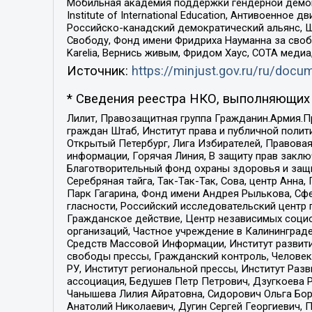
Мобильная академия поддержки гендерной демократи
Institute of International Education, Антивоенн
Российско-канадский демократический альянс, 
Свободу, Фонд имени Фридриха Науманна за свобо
Karelia, Вернись живым, Фридом Хаус, СОТА меди
Источник:
https://minjust.gov.ru/ru/doc
* Сведения реестра НКО, выполняющих 
Лилит, Правозащитная группа Гражданин.Армия.П
граждан Штаб, Институт права и публичной поли
Открытый Петербург, Лига Избирателей, Правова
информации, Горячая Линия, В защиту прав закл
Благотворительный фонд охраны здоровья и защи
Серебряная тайга, Так-Так-Так, Сова, центр Анн
Парк Гагарина, Фонд имени Андрея Рылькова, Сф
гласности, Российский исследовательский центр 
Гражданское действие, Центр независимых соци
организаций, Частное учреждение в Калининград
Средств Массовой Информации, Институт развити
свободы прессы, Гражданский контроль, Человек
РУ, Институт региональной прессы, Институт Ра
ассоциация, Бедушев Петр Петрович, Дзугкоева 
Чанышева Лилия Айратовна, Сидорович Ольга Бори
Анатолий Николаевич, Дугин Сергей Георгиевич, 