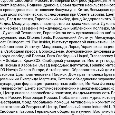
рсов, Свободная Россия, Всемирный конгресс украинцев, Атла
ект Хармони, Родники дракона, Врачи против насильственного
ию преследования в отношении Фалуньгун в Китае, Всемирная о
ация школ политических исследований при Совете Европы, Цен
мен, Бард колледж, Европейский выбор, Фонд Ходорковского,
едиа, Международное партнерство за права человека, Духовно
ое Учебное Заведение Международный Библейский Колледж, М
ь Духовной Технологии, Европейская сеть организаций по наб
урналистики, IStories fonds, Королевский Институт Между
gcat, Bellingcat Ltd, The Insider, Институт правовой инициатив
инский конгресс, Институт Макдональда-Лорье, Украинская нац
, Свободная пресса, Возрождение, Всеукраинский духовный цен
орум свободной России, Лига Свободных Наций, Transparеncy I
– Solidarus, КрымSOS, Свободный университет, Институт госу
в Тисима и Хабомаи, Съезд народных депутатов, Гринпис Инте
DR Novaja Gazeta-Europe, Алтай проект, Образовательный дом 
зскова, Дом прав человека Тбилиси, Дом прав человека Ерева
едований им Вилфрида Мартенса, Сетевое объединение журнали
Международная федерация транспортных рабочих, ИстЧам Финлан
й университет, Центр восточноевропейских и международных и
, Центр анализа европейской политики, Академическая сеть Во
ю в России, Настоящая Россия, Глобальная сеть журналистов
естфалия, Фонд глобальной помощи, Антивоенный комитет России,
татарский Ресурсный Центр, Глобальный союз IndustriALL, Russi
 Свободная Европа, Германское общество изучения Восточной 