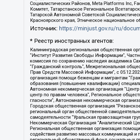
Социалистических Районов, Meta Platforms Inc, 
Комитет, Татарстанское Региональное Всетатар
Татарской Автономной Советской Социалистическ
Красноярского края, Этническое национальное о
Источник:
https://minjust.gov.ru/ru/doc
* Реестр иностранных агентов:
Калининградская региональная общественная организация "Экозащита!-Женсовет", Фонд содействия защите прав и свобод граждан "Общественный вердикт", Фонд "Институт Развития Свободы Информации", Частное учреждение "Информационное агентство МЕМО. РУ", Региональная общественная организация "Общественная комиссия по сохранению наследия академика Сахарова", Фонд поддержки свободы прессы, Санкт-Петербургская общественная правозащитная организация "Гражданский контроль", Межрегиональная общественная организация "Информационно-просветительский центр "Мемориал", Региональный Фонд "Центр Защиты Прав Средств Массовой Информации", с 05.12.2023 Фонд "Центр Защиты Прав Средств массовой информации", Региональная общественная благотворительная организация помощи беженцам и мигрантам "Гражданское содействие", Негосударственное образовательное учреждение дополнительного профессионального образования (повышение квалификации) специалистов "АКАДЕМИЯ ПО ПРАВАМ ЧЕЛОВЕКА", Свердловская региональная общественная организация "Сутяжник", Автономная некоммерческая организация "Центр независимых социологических исследований", Союз общественных объединений "Российский исследовательский центр по правам человека", Региональное общественное учреждение научно-информационный центр "МЕМОРИАЛ", Некоммерческая организация "Фонд защиты гласности", Автономная некоммерческая организация "Институт прав человека", Городская общественная организация "Екатеринбургское общество "МЕМОРИАЛ", Городская общественная организация "Рязанское историко-просветительское и правозащитное общество "Мемориал" (Рязанский Мемориал), Челябинский региональный орган общественной самодеятельности – женское общественное объединение "Женщины Евразии", Челябинский региональный орган общественной самодеятельности "Уральская правозащитная группа", Фонд содействия защите здоровья и социальной справедливости имени Андрея Рылькова, Автономная Некоммерческая Организация "Аналитический Центр Юрия Левады", Автономная некоммерческая организация социальной поддержки населения "Проект Апрель", Региональная общественная организация помощи женщинам и детям, находящимся в кризисной ситуации "Информационно-методический центр "Анна", Фонд содействия развитию массовых коммуникаций и правовому просвещению "Так-так-Так", Фонд содействия устойчивому развитию "Серебряная тайга", Свердловский региональный общественный фонд социальных проектов "Новое время", "Idel.Реалии", Кавказ.Реалии, Крым.Реалии, Телеканал Настоящее Время, Татаро-башкирская служба Радио Свобода (Azatliq Radiosi), Радио Свободная Европа/Радио Свобода (PCE/PC), "Сибирь.Реалии", "Фактограф", Благотворительный фонд помощи осужденным и их семьям, Автономная некоммерческая организация "Институт глобализации и социальных движений", Фонд "В защиту прав заключенных", Частное учреждение "Центр поддержки и содействия развитию средств массовой информации", Пензенский региональный общественный благотворительный фонд "Гражданский союз", "Север.Реалии", Некоммерческая организация Фонд "Правовая инициатива", 