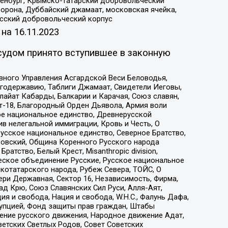
Оренбург, Крымско-татарский добровольческий
орона, Дуббайский джамаат, московская ячейка,
усский добровольческий корпус
 на
16.11.2023
судом принято вступившее в законную
вного Управления Асгардской Веси Беловодья,
годержавию, Таблиги Джамаат, Свидетели Иеговы,
айат Кабарды, Балкарии и Карачая, Союз славян,
т-18, Благородный Орден Дьявола, Армия воли
ое национальное единство, Древнерусской
 нелегальной иммиграции, Кровь и Честь, О
усское национальное единство, Северное Братство,
ровский, Община Коренного Русского народа
атство, Белый Крест, Misanthropic division,
еское объединение Русские, Русское национальное
котатарского народа, Рубеж Севера, ТОЙС, О
ри Державная, Сектор 16, Независимость, Фирма,
д Крю, Союз Славянских Сил Руси, Алля-Аят,
я и свобода, Нация и свобода, W.H.С., Фалунь Дафа,
рупцией, Фонд защиты прав граждан, Штабы
ение русского движения, Народное движение Адат,
етских Светлых Родов, Совет Советских