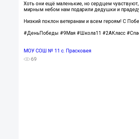
Хоть они ещё маленькие, но сердцем чувствуют,
мирным небом нам подарили дедушки и прадедушк
Низкий поклон ветеранам и всем героям! С Поб
#ДеньПобеды #9Мая #Школа11 #2АКласс #Спа
МОУ СОШ № 11 с. Прасковея
69