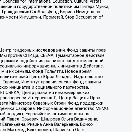
ls for International Education, Cultural Vistas,
ошений и государственной политики им Питера Мунка,
 Гражданских Свобод, Фонд Бориса Немцова за
имости Ингушетии, Прометей, Stop Occupation of
 Центр гендерных исследований, Фонд защиты прав
 Мы против СПИДа, СВЕЧА, Гуманитарное действие,
ддержки и содействия развитию средств массовой
р социально-информационных инициатив Действие,
 и их семьям, Фонд Тольятти, Новое время,
, Аналитический Центр Юрия Левады, Издательство
 Евразии, Институт прав человека, Фонд защиты
ких инициатив и социального партнерства,
ЕЛОВЕКА, Центр развития некоммерческих
 Трансперенси Интернешнл-Р, Центр Защиты Прав
овета Министров Северных Стран, Фонд поддержки
адемика Сахарова, Информационное агентство МЕМО.
ый вердикт, Евразийская антимонопольная
кий Павел Юрьевич, Шнырова Ольга Вадимовна,
 Евгеньевна, Ривина Анна Валерьевна, Бойко
хоев Магомед Бекханович, Шарипков Олег