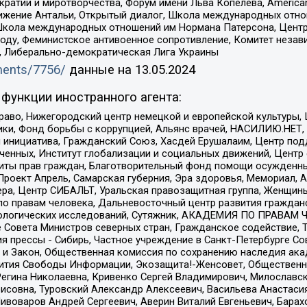
и и миротворчества, Форум имени Льва Копелева, American Counci
ое движение Антальи, Открытый диалог, Школа международных отн
Школа международных отношений им Нормана Патерсона, Центр
ду, Феминистское антивоенное сопротивление, Комитет независ
а, Либерально-демократическая Лига Украины
uments/7756/
данные на
13.05.2024
функции иностранного агента:
раво, Нижегородский центр немецкой и европейской культуры,
тики, Фонд борьбы с коррупцией, Альянс врачей, НАСИЛИЮ.НЕТ,
я инициатива, Гражданский Союз, Хасдей Ерушалаим, Центр по
юченных, Институт глобализации и социальных движений, Цент
ты прав граждан, Благотворительный фонд помощи осужденным
а, Проект Апрель, Самарская губерния, Эра здоровья, Мемориал
ера, Центр СИБАЛЬТ, Уральская правозащитная группа, Женщины
по правам человека, Дальневосточный центр развития гражданс
ологических исследований, Сутяжник, АКАДЕМИЯ ПО ПРАВАМ Ч
е Совета Министров северных стран, Гражданское содействие,
я прессы - Сибирь, Частное учреждение в Санкт-Петербурге С
 и Закон, Общественная комиссия по сохранению наследия ак
звития Свободы Информации, Экозащита!-Женсовет, Общественн
Регина Николаевна, Кривенко Сергей Владимирович, Милославс
совна, Туровский Александр Алексеевич, Васильева Анастасия
Пивоваров Андрей Сергеевич, Аверин Виталий Евгеньевич, Бара