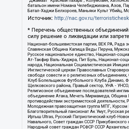
“Джамаат “Красный пахарь”, Колумбайн, Хатлонск
батальон имени Номана Челебиджихана, Азов, Па
Батал-Хаджи Белхороев, Маньяки Культ Убийц, М
Источник:
http://nac.gov.ru/terroristichesk
* Перечень общественных объединений 
силу решение о ликвидации или запрете
Национал-большевистская партия, ВЕК РА, Рада 
Славянская Община Капища Веды Перуна, Мужская
Русское национальное единство, Национал-социа
Ат-Такфир Валь-Хиджра, Пит Буль, Национал-соц
народа, Национальная Социалистическая Инициат
Инглистической церкви Православных Староверов
свободе совести и о религиозных объединениях,
Клуб Болельщиков Футбольного Клуба Динамо, Фа
Щелковского района, Правый сектор, УНА - УНСО, У
Религиозное объединение последователей инглии
объединение Атака, Мечеть Мирмамеда, Община К
противодействии экстремистской деятельности, 
Молодежная правозащитная группа МПГ, Курсом П
Благотворительный пансионат Ак Умут, Русская ре
Иртыш Ultras, Русский Патриотический клуб-Нов
Навального, Совет граждан СССР Прикубанского 
Народный совет граждан РСФСР СССР Архангельск