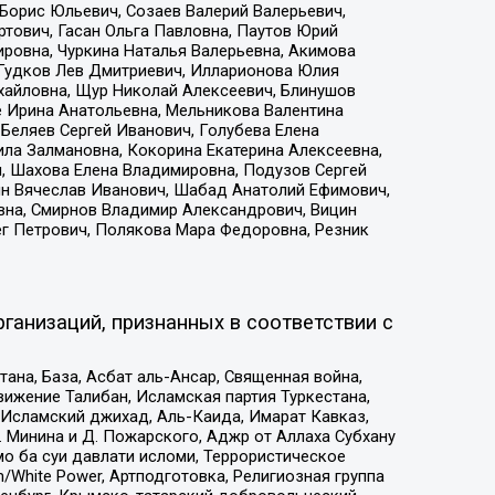
Борис Юльевич, Созаев Валерий Валерьевич,
тович, Гасан Ольга Павловна, Паутов Юрий
ровна, Чуркина Наталья Валерьевна, Акимова
 Гудков Лев Дмитриевич, Илларионова Юлия
ихайловна, Щур Николай Алексеевич, Блинушов
е Ирина Анатольевна, Мельникова Валентина
Беляев Сергей Иванович, Голубева Елена
ила Залмановна, Кокорина Екатерина Алексеевна,
, Шахова Елена Владимировна, Подузов Сергей
ин Вячеслав Иванович, Шабад Анатолий Ефимович,
вна, Смирнов Владимир Александрович, Вицин
ег Петрович, Полякова Мара Федоровна, Резник
ганизаций, признанных в соответствии с
на, База, Асбат аль-Ансар, Священная война,
ижение Талибан, Исламская партия Туркестана,
Исламский джихад, Аль-Каида, Имарат Кавказ,
 Минина и Д. Пожарского, Аджр от Аллаха Субхану
о ба суи давлати исломи, Террористическое
/White Power, Артподготовка, Религиозная группа