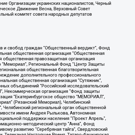
ение Организации украинских националистов, Черный
ическое Движение Весна, Верховный Совет
ельный комитет совета народных депутатов
ции социально-правовых программ "Лилит", Дальневосточное общественное движение "Маяк", Санкт-Петербургская ЛГБТ-инициативная группа "Выход", Инициативная группа ЛГБТ+ "Реверс", Алексеев Андрей Викторович, Бекбулатова Таисия Львовна, Беляев Иван Михайлович, Владыкина Елена Сергеевна, Гельман Марат Александрович, Никульшина Вероника Юрьевна, Толоконникова Надежда Андреевна, Шендерович Виктор Анатольевич, Общество с ограниченной ответственностью "Данное сообщение", Общество с ограниченной ответственностью Издательский дом "Новая глава", Айнбиндер Александра Александровна, Московский комьюнити-центр для ЛГБТ+инициатив, Благотворительный фонд развития филантропии, Deutsche Welle (Германия, Kurt-Schumacher-Strasse 3, 53113 Bonn), Борзунова Мария Михайловна, Воробьев Виктор Викторович, Голубева Анна Львовна, Константинова Алла Михайловна, Малкова Ирина Владимировна, Мурадов Мурад Абдулгалимович, Осетинская Елизавета Николаевна, Понасенков Евгений Николаевич, Ганапольский Матвей Юрьевич, Киселев Евгений Алексеевич, Борухович Ирина Григорьевна, Дремин Иван Тимофеевич, Дубровский Дмитрий Викторович, Красноярская региональная общественная организация поддержки и развития альтернативных образовательных технологий и межкультурных коммуникаций "ИНТЕРРА", Маяковская Екатерина Алексеевна, Фейгин Марк Захарович, Филимонов Андрей Викторович, Дзугкоева Регина Николаевна, Доброхотов Роман Александрович, Дудь Юрий Александрович, Елкин Сергей Владимирович, Кругликов Кирилл Игоревич, Сабунаева Мария Леонидовна, Семенов Алексей Владимирович, Шаинян Карен Багратович, Шульман Екатерина Михайловна, Асафьев Артур Валерьевич, Вахштайн Виктор Семенович, Венедиктов Алексей Алексеевич, Лушникова Екатерина Евгеньевна, Волков Леонид Михайлович, Невзоров Александр Глебович, Пархоменко Сергей Борисович, Сироткин Ярослав Николаевич, Кара-Мурза Владимир Владимирович, Баранова Наталья Владимировна, Гозман Леонид Яковлевич, Кагарлицкий Борис Юльевич, Климарев Михаил Валерьевич, Милов Владимир Станиславович, Автономная некоммерческая организация Краснодарский центр современного искусства "Типография", Моргенштерн Алишер Тагирович, Соболь Любовь Эдуардовна, Общество с ограниченной ответственностью "ЛИЗА НОРМ", Каспаров Гарри Кимович, Ходорковский Михаил Борисович, Общество с ограниченной ответственностью "Апрельские тезисы", Данилович Ирина Брониславовна, Кашин Олег Владимирович, Петров Николай Владимирович, Пивоваров Алексей Владимирович, Соколов Михаил Владимирович, Цветкова Юлия Владимировна, Чичваркин Евгений Александрович, Комитет против пыток/Команда против пыток, Общество с ограниченной ответственностью "Первый научный", Общество с ограниченной ответственностью "Вертолет и ко", Белоцерковская Вероника Борисовна, Кац Максим Евгеньевич, Лазарева Татьяна Юрьевна, Шаведдинов Руслан Табризович, Яшин Илья Валерьевич, Общество с ограниченной ответственностью "Иноагент ААВ", Алешковский Дмитрий Петрович, Альбац Евгения Марковна, Быков Дмитрий Львович, Галямина Юлия Евгеньевна, Лойко Сергей Леонидович, Мартынов Кирилл Константинович, Медведев Сергей Александрович, Крашенинников Федор Геннадиевич, Гордеева Катерина Вл