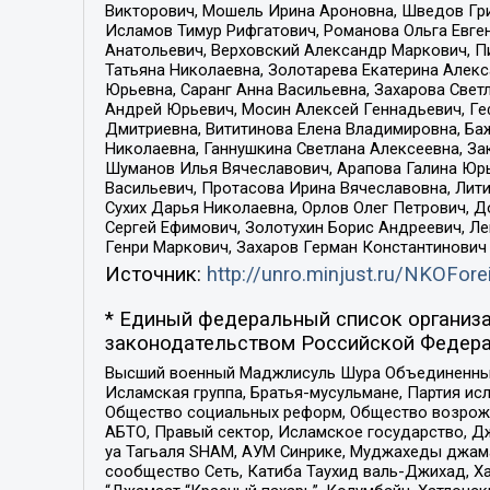
Викторович, Мошель Ирина Ароновна, Шведов Гри
Исламов Тимур Рифгатович, Романова Ольга Евге
Анатольевич, Верховский Александр Маркович, П
Татьяна Николаевна, Золотарева Екатерина Алек
Юрьевна, Саранг Анна Васильевна, Захарова Свет
Андрей Юрьевич, Мосин Алексей Геннадьевич, Ге
Дмитриевна, Вититинова Елена Владимировна, Ба
Николаевна, Ганнушкина Светлана Алексеевна, За
Шуманов Илья Вячеславович, Арапова Галина Юрь
Васильевич, Протасова Ирина Вячеславовна, Лит
Сухих Дарья Николаевна, Орлов Олег Петрович, 
Сергей Ефимович, Золотухин Борис Андреевич, Л
Генри Маркович, Захаров Герман Константинович
Источник:
http://unro.minjust.ru/NKOFore
* Единый федеральный список организа
законодательством Российской Федера
Высший военный Маджлисуль Шура Объединенных с
Исламская группа, Братья-мусульмане, Партия ис
Общество социальных реформ, Общество возрожд
АБТО, Правый сектор, Исламское государство, Д
уа Тагьаля SHAM, АУМ Синрике, Муджахеды джама
сообщество Сеть, Катиба Таухид валь-Джихад, Хай