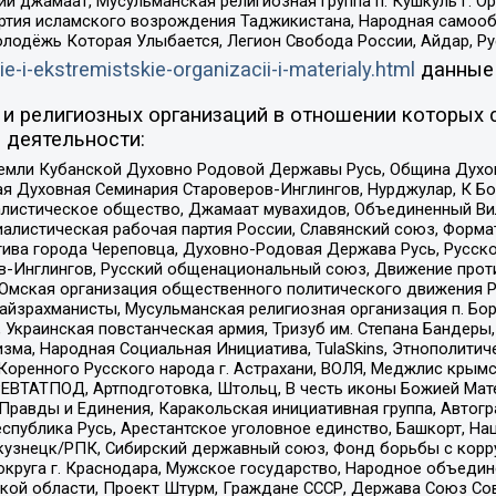
ий джамаат, Мусульманская религиозная группа п. Кушкуль г. 
ртия исламского возрождения Таджикистана, Народная самооб
олодёжь Которая Улыбается, Легион Свобода России, Айдар, Р
ie-i-ekstremistskie-organizacii-i-materialy.html
данные
и религиозных организаций в отношении которых 
 деятельности:
земли Кубанской Духовно Родовой Державы Русь, Община Духо
 Духовная Семинария Староверов-Инглингов, Нурджулар, К Бо
листическое общество, Джамаат мувахидов, Объединенный Вил
иалистическая рабочая партия России, Славянский союз, Форма
ива города Череповца, Духовно-Родовая Держава Русь, Русск
-Инглингов, Русский общенациональный союз, Движение против
 Омская организация общественного политического движения Р
йзрахманисты, Мусульманская религиозная организация п. Бо
краинская повстанческая армия, Тризуб им. Степана Бандеры, Бр
зма, Народная Социальная Инициатива, TulaSkins, Этнополитич
оренного Русского народа г. Астрахани, ВОЛЯ, Меджлис крымс
РЕВТАТПОД, Артподготовка, Штольц, В честь иконы Божией Мате
равды и Единения, Каракольская инициативная группа, Автогра
спублика Русь, Арестантское уголовное единство, Башкорт, Наци
окузнецк/РПК, Сибирский державный союз, Фонд борьбы с кор
округа г. Краснодара, Мужское государство, Народное объедин
ой области, Проект Штурм, Граждане СССР, Держава Союз Сов