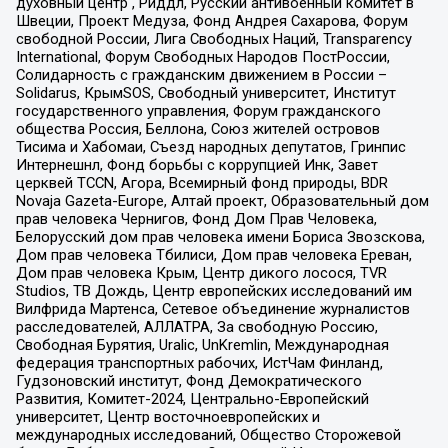
духовный центр , Риддл, Русский антивоенный комитет в
Швеции, Проект Медуза, Фонд Андрея Сахарова, Форум
свободной России, Лига Свободных Наций, Transparеncy
International, Форум Свободных Народов ПостРоссии,
Солидарность с гражданским движением в России –
Solidarus, КрымSOS, Свободный университет, Институт
государственного управления, Форум гражданского
общества Россия, Беллона, Союз жителей островов
Тисима и Хабомаи, Съезд народных депутатов, Гринпис
Интернешнл, Фонд борьбы с коррупцией Инк, Завет
церквей TCCN, Агора, Всемирный фонд природы, BDR
Novaja Gazeta-Europe, Алтай проект, Образовательный дом
прав человека Чернигов, Фонд Дом Прав Человека,
Белорусский дом прав человека имени Бориса Звозскова,
Дом прав человека Тбилиси, Дом прав человека Ереван,
Дом прав человека Крым, Центр дикого лосося, TVR
Studios, ТВ Дождь, Центр европейских исследований им
Вилфрида Мартенса, Сетевое объединение журналистов
расследователей, АЛЛАТРА, За свободную Россию,
Свободная Бурятия, Uralic, UnKremlin, Международная
федерация транспортных рабочих, ИстЧам Финланд,
Гудзоновский институт, Фонд Демократического
Развития, Комитет-2024, Центрально-Европейский
университет, Центр восточноевропейских и
международных исследований, Общество Сторожевой