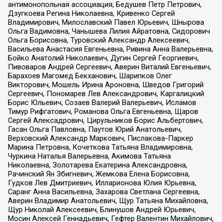
антимонопольная ассоциация, Бедушев Петр Петрович,
Дзугкоева Регина Николаевна, Кривенко Сергей
Владимирович, Милославский Павел Юрьевич, Шнырова
Ольга Вадимовна, Чанышева Лилия Айратовна, Сидорович
Ольга Борисовна, Туровский Александр Алексеевич,
Васильева Анастасия Евгеньевна, Ривина Анна Валерьевна,
Бойко Анатолий Николаевич, Дугин Сергей Георгиевич,
Пивоваров Андрей Сергеевич, Аверин Виталий Евгеньевич,
Барахоев Магомед Бекханович, Шарипков Олег
Викторович, Мошель Ирина Ароновна, Шведов Григорий
Сергеевич, Пономарев Лев Александрович, Каргалицкий
Борис Юльевич, Созаев Валерий Валерьевич, Исламов
Тимур Рифгатович, Романова Ольга Евгеньевна, Щаров
Сергей Алексадрович, Цирульников Борис Альбертович,
Гасан Ольга Павловна, Паутов Юрий Анатольевич,
Верховский Александр Маркович, Пислакова-Паркер
Марина Петровна, Кочеткова Татьяна Владимировна,
Чуркина Наталья Валерьевна, Акимова Татьяна
Николаевна, Золотарева Екатерина Александровна,
Рачинский Ян Збигневич, Жемкова Елена Борисовна,
Гудков Лев Дмитриевич, Илларионова Юлия Юрьевна,
Саранг Анна Васильевна, Захарова Светлана Сергеевна,
Аверин Владимир Анатольевич, Щур Татьяна Михайловна,
Щур Николай Алексеевич, Блинушов Андрей Юрьевич,
Мосин Алексей Геннадьевич, Гефтер Валентин Михайлович,