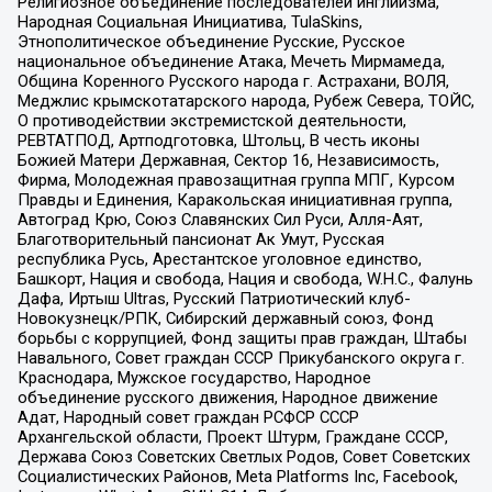
Религиозное объединение последователей инглиизма,
Народная Социальная Инициатива, TulaSkins,
Этнополитическое объединение Русские, Русское
национальное объединение Атака, Мечеть Мирмамеда,
Община Коренного Русского народа г. Астрахани, ВОЛЯ,
Меджлис крымскотатарского народа, Рубеж Севера, ТОЙС,
О противодействии экстремистской деятельности,
РЕВТАТПОД, Артподготовка, Штольц, В честь иконы
Божией Матери Державная, Сектор 16, Независимость,
Фирма, Молодежная правозащитная группа МПГ, Курсом
Правды и Единения, Каракольская инициативная группа,
Автоград Крю, Союз Славянских Сил Руси, Алля-Аят,
Благотворительный пансионат Ак Умут, Русская
республика Русь, Арестантское уголовное единство,
Башкорт, Нация и свобода, Нация и свобода, W.H.С., Фалунь
Дафа, Иртыш Ultras, Русский Патриотический клуб-
Новокузнецк/РПК, Сибирский державный союз, Фонд
борьбы с коррупцией, Фонд защиты прав граждан, Штабы
Навального, Совет граждан СССР Прикубанского округа г.
Краснодара, Мужское государство, Народное
объединение русского движения, Народное движение
Адат, Народный совет граждан РСФСР СССР
Архангельской области, Проект Штурм, Граждане СССР,
Держава Союз Советских Светлых Родов, Совет Советских
Социалистических Районов, Meta Platforms Inc, Facebook,