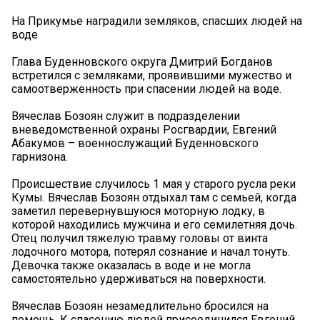
На Прикумье наградили земляков, спасших людей на
воде
Глава Буденновского округа Дмитрий Богданов
встретился с земляками, проявившими мужество и
самоотверженность при спасении людей на воде.
Вячеслав Бозоян служит в подразделении
вневедомственной охраны Росгвардии, Евгений
Абакумов – военнослужащий Буденновского
гарнизона.
Происшествие случилось 1 мая у старого русла реки
Кумы. Вячеслав Бозоян отдыхал там с семьей, когда
заметил перевернувшуюся моторную лодку, в
которой находились мужчина и его семилетняя дочь.
Отец получил тяжелую травму головы от винта
лодочного мотора, потерял сознание и начал тонуть.
Девочка также оказалась в воде и не могла
самостоятельно удерживаться на поверхности.
Вячеслав Бозоян незамедлительно бросился на
помощь. К спасению людей присоединился Евгений