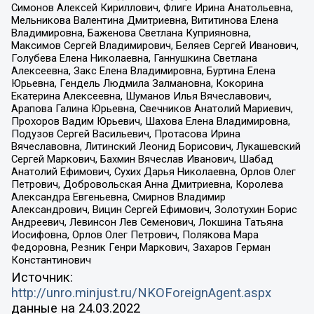
Симонов Алексей Кириллович, Флиге Ирина Анатольевна,
Мельникова Валентина Дмитриевна, Вититинова Елена
Владимировна, Баженова Светлана Куприяновна,
Максимов Сергей Владимирович, Беляев Сергей Иванович,
Голубева Елена Николаевна, Ганнушкина Светлана
Алексеевна, Закс Елена Владимировна, Буртина Елена
Юрьевна, Гендель Людмила Залмановна, Кокорина
Екатерина Алексеевна, Шуманов Илья Вячеславович,
Арапова Галина Юрьевна, Свечников Анатолий Мариевич,
Прохоров Вадим Юрьевич, Шахова Елена Владимировна,
Подузов Сергей Васильевич, Протасова Ирина
Вячеславовна, Литинский Леонид Борисович, Лукашевский
Сергей Маркович, Бахмин Вячеслав Иванович, Шабад
Анатолий Ефимович, Сухих Дарья Николаевна, Орлов Олег
Петрович, Добровольская Анна Дмитриевна, Королева
Александра Евгеньевна, Смирнов Владимир
Александрович, Вицин Сергей Ефимович, Золотухин Борис
Андреевич, Левинсон Лев Семенович, Локшина Татьяна
Иосифовна, Орлов Олег Петрович, Полякова Мара
Федоровна, Резник Генри Маркович, Захаров Герман
Константинович
Источник:
http://unro.minjust.ru/NKOForeignAgent.aspx
данные на
24.03.2022