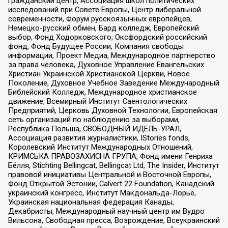
гражданский центр, Ассоциация школ политических
исследований при Совете Европы, Центр либеральной
современности, Форум русскоязычных европейцев,
Немецко-русский обмен, Бард колледж, Европейский
выбор, Фонд Ходорковского, Оксфордский российский
фонд, Фонд Будущее России, Компания свободы
информации, Проект Медиа, Международное партнерство
за права человека, Духовное Управление Евангельских
Христиан Украинской Христианской Церкви, Новое
Поколение, Духовное Учебное Заведение Международный
Библейский Колледж, Международное христианское
движение, Всемирный Институт Саентологических
Предприятий, Церковь Духовной Технологии, Европейская
сеть организаций по наблюдению за выборами,
Республика Польша, СВОБОДНЫЙ ИДЕЛЬ-УРАЛ,
Ассоциация развития журналистики, IStories fonds,
Королевский Институт Международных Отношений,
КРИМСЬКА ПРАВОЗАХИСНА ГРУПА, Фонд имени Генриха
Бёлля, Stichting Bellingcat, Bellingcat Ltd, The Insider, Институт
правовой инициативы Центральной и Восточной Европы,
Фонд Открытой Эстонии, Calvert 22 Foundation, Канадский
украинский конгресс, Институт Макдональда-Лорье,
Украинская национальная федерация Канады,
Декабристы, Международный научный центр им Вудро
Вильсона, Свободная пресса, Возрождение, Всеукраинский