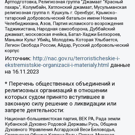
Артподготовка, Религиозная группа “Джамаат “Красный
пахарь”, Колумбайн, Хатлонский джамаат, Мусульманская
религиозная группа п. Кушкуль г. Оренбург, Крымско-
татарский добровольческий батальон имени Номана
Челебиджихана, Азов, Партия исламского возрождения
Таджикистана, Народная самооборона, Дуббайский
джамаат, московская ячейка, Батал-Хаджи Белхороев,
Маньяки Культ Убийц, Молодёжь Которая Улыбается,
Легион Свобода России, Айдар, Русский добровольческий
корпус
Источник:
http://nac.gov.ru/terroristicheskie-i-
ekstremistskie-organizacii-i-materialy.html
данные
на
16.11.2023
* Перечень общественных объединений и
религиозных организаций в отношении
которых судом принято вступившее в
законную силу решение о ликвидации или
запрете деятельности:
Национал-большевистская партия, ВЕК РА, Рада земли
Кубанской Духовно Родовой Державы Русь, Община
Духовного Управления Асгардской Веси Беловодья,
Славянская Община Капища Веды Перуна, Мужская