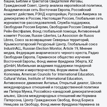
башни, Библии и трактатов Свидетелей Иеговы,
Гражданский Совет, Центр анализа европейской политики,
Академическая сеть Восточная Европа, Российский
комитет действия, РЭНД корпорейшн, Русская Америка за
демократию в России, Настоящая Россия, Глобальная сеть
журналистов-расследователей, Служба поддержки,
Свободная Россия Берлин, Свободная Россия Северный
Рейн-Вестфалия, Фонд глобальной помощи, Антивоенный
комитет России, Russie-Libertes, La Asocicion de Rusos
Libres, Союз за возвращение Северных территорий,
Крымскотатарский Ресурсный Центр, Глобальный союз
IndustriALL, Russian Election Monitor, Article 19, Мнение
медиа, Федерация анархического черного креста, Радио
Свободная Европа, Германское общество изучения
Восточной Европы, Фонд имени Фридриха Эберта, XZ
gGmbH, Мобильная академия поддержки гендерной
демократии и миротворчества, Форум имени Льва
Копелева, American Councils for International Education,
Cultural Vistas, Institute of International Education,
Антивоенное движение Антальи, Открытый диалог, Школа
международных отношений и государственной политики
им Питера Мунка, Российско-канадский демократический
альянс, Школа международных отношений им Нормана
Патерсона, Центр Гражданских Свобод, Фонд Бориса
Немцова за Свободу, Фонд имени Фридриха Науманна за