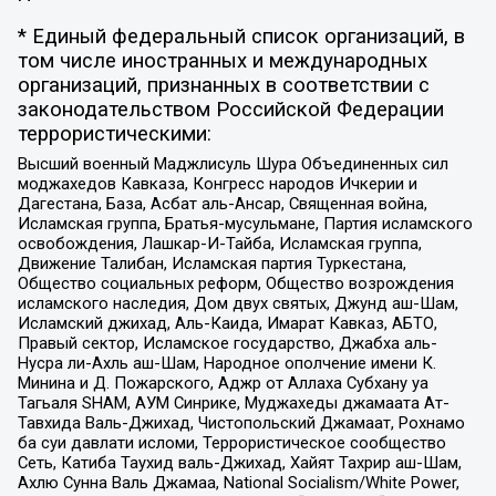
* Единый федеральный список организаций, в
том числе иностранных и международных
организаций, признанных в соответствии с
законодательством Российской Федерации
террористическими:
Высший военный Маджлисуль Шура Объединенных сил
моджахедов Кавказа, Конгресс народов Ичкерии и
Дагестана, База, Асбат аль-Ансар, Священная война,
Исламская группа, Братья-мусульмане, Партия исламского
освобождения, Лашкар-И-Тайба, Исламская группа,
Движение Талибан, Исламская партия Туркестана,
Общество социальных реформ, Общество возрождения
исламского наследия, Дом двух святых, Джунд аш-Шам,
Исламский джихад, Аль-Каида, Имарат Кавказ, АБТО,
Правый сектор, Исламское государство, Джабха аль-
Нусра ли-Ахль аш-Шам, Народное ополчение имени К.
Минина и Д. Пожарского, Аджр от Аллаха Субхану уа
Тагьаля SHAM, АУМ Синрике, Муджахеды джамаата Ат-
Тавхида Валь-Джихад, Чистопольский Джамаат, Рохнамо
ба суи давлати исломи, Террористическое сообщество
Сеть, Катиба Таухид валь-Джихад, Хайят Тахрир аш-Шам,
Ахлю Сунна Валь Джамаа, National Socialism/White Power,