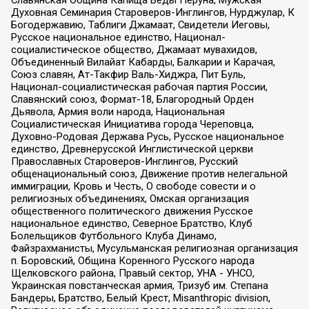
Духовная Семинария Староверов-Инглингов, Нурджулар, К
Богодержавию, Таблиги Джамаат, Свидетели Иеговы,
Русское национальное единство, Национал-
социалистическое общество, Джамаат мувахидов,
Объединенный Вилайат Кабарды, Балкарии и Карачая,
Союз славян, Ат-Такфир Валь-Хиджра, Пит Буль,
Национал-социалистическая рабочая партия России,
Славянский союз, Формат-18, Благородный Орден
Дьявола, Армия воли народа, Национальная
Социалистическая Инициатива города Череповца,
Духовно-Родовая Держава Русь, Русское национальное
единство, Древнерусской Инглистической церкви
Православных Староверов-Инглингов, Русский
общенациональный союз, Движение против нелегальной
иммиграции, Кровь и Честь, О свободе совести и о
религиозных объединениях, Омская организация
общественного политического движения Русское
национальное единство, Северное Братство, Клуб
Болельщиков Футбольного Клуба Динамо,
Файзрахманисты, Мусульманская религиозная организация
п. Боровский, Община Коренного Русского народа
Щелковского района, Правый сектор, УНА - УНСО,
Украинская повстанческая армия, Тризуб им. Степана
Бандеры, Братство, Белый Крест, Misanthropic division,