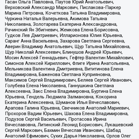
Гасан Ольга Павловна, Паутов Юрий Анатольевич,
Верховский Александр Маркович, Пислакова-Паркер
Марина Петровна, Кочеткова Татьяна Владимировна,
Чуркина Наталья Валерьевна, Акимова Татьяна
Николаевна, Золотарева Екатерина Александровна,
Рачинский Ян Збигневич, Жемкова Елена Борисовна,
Гудков Лев Дмитриевич, Илларионова Юлия Юрьевна,
Саранг Анна Васильевна, Захарова Светлана Сергеевна,
Аверин Владимир Анатольевич, Щур Татьяна Михайловна,
Щур Николай Алексеевич, Блинушов Андрей Юрьевич,
Мосин Алексей Геннадьевич, Гефтер Валентин Михайлович,
Симонов Алексей Кириллович, Флиге Ирина Анатольевна,
Мельникова Валентина Дмитриевна, Вититинова Елена
Владимировна, Баженова Светлана Куприяновна,
Максимов Сергей Владимирович, Беляев Сергей Иванович,
Голубева Елена Николаевна, Ганнушкина Светлана
Алексеевна, Закс Елена Владимировна, Буртина Елена
Юрьевна, Гендель Людмила Залмановна, Кокорина
Екатерина Алексеевна, Шуманов Илья Вячеславович,
Арапова Галина Юрьевна, Свечников Анатолий Мариевич,
Прохоров Вадим Юрьевич, Шахова Елена Владимировна,
Подузов Сергей Васильевич, Протасова Ирина
Вячеславовна, Литинский Леонид Борисович, Лукашевский
Сергей Маркович, Бахмин Вячеслав Иванович, Шабад
Анатолий Ефимович, Сухих Дарья Николаевна, Орлов Олег