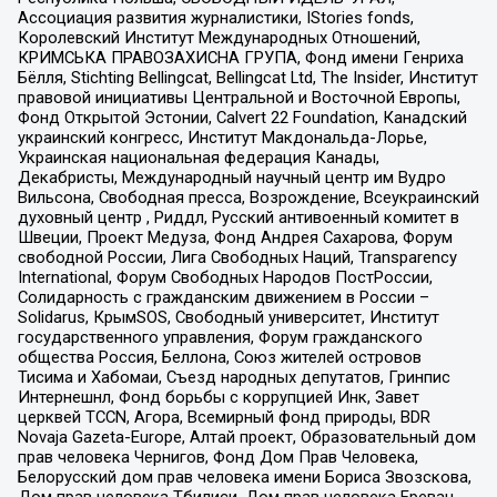
Ассоциация развития журналистики, IStories fonds,
Королевский Институт Международных Отношений,
КРИМСЬКА ПРАВОЗАХИСНА ГРУПА, Фонд имени Генриха
Бёлля, Stichting Bellingcat, Bellingcat Ltd, The Insider, Институт
правовой инициативы Центральной и Восточной Европы,
Фонд Открытой Эстонии, Calvert 22 Foundation, Канадский
украинский конгресс, Институт Макдональда-Лорье,
Украинская национальная федерация Канады,
Декабристы, Международный научный центр им Вудро
Вильсона, Свободная пресса, Возрождение, Всеукраинский
духовный центр , Риддл, Русский антивоенный комитет в
Швеции, Проект Медуза, Фонд Андрея Сахарова, Форум
свободной России, Лига Свободных Наций, Transparеncy
International, Форум Свободных Народов ПостРоссии,
Солидарность с гражданским движением в России –
Solidarus, КрымSOS, Свободный университет, Институт
государственного управления, Форум гражданского
общества Россия, Беллона, Союз жителей островов
Тисима и Хабомаи, Съезд народных депутатов, Гринпис
Интернешнл, Фонд борьбы с коррупцией Инк, Завет
церквей TCCN, Агора, Всемирный фонд природы, BDR
Novaja Gazeta-Europe, Алтай проект, Образовательный дом
прав человека Чернигов, Фонд Дом Прав Человека,
Белорусский дом прав человека имени Бориса Звозскова,