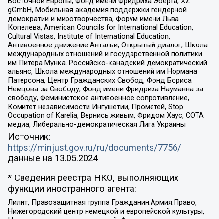
Восточной Европы, Фонд имени Фридриха Эберта, XZ
gGmbH, Мобильная академия поддержки гендерной
демократии и миротворчества, Форум имени Льва
Копелева, American Councils for International Education,
Cultural Vistas, Institute of International Education,
Антивоенное движение Антальи, Открытый диалог, Школа
международных отношений и государственной политики
им Питера Мунка, Российско-канадский демократический
альянс, Школа международных отношений им Нормана
Патерсона, Центр Гражданских Свобод, Фонд Бориса
Немцова за Свободу, Фонд имени Фридриха Науманна за
свободу, Феминистское антивоенное сопротивление,
Комитет независимости Ингушетии, Прометей, Stop
Occupation of Karelia, Вернись живым, Фридом Хаус, СОТА
медиа, Либерально-демократическая Лига Украины
Источник:
https://minjust.gov.ru/ru/documents/7756/
данные на
13.05.2024
* Сведения реестра НКО, выполняющих
функции иностранного агента:
Лилит, Правозащитная группа Гражданин.Армия.Право,
Нижегородский центр немецкой и европейской культуры,