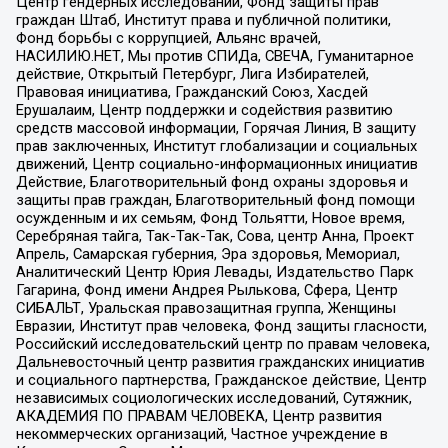
Центр гендерных исследований, Фонд защиты прав
граждан Штаб, Институт права и публичной политики,
Фонд борьбы с коррупцией, Альянс врачей,
НАСИЛИЮ.НЕТ, Мы против СПИДа, СВЕЧА, Гуманитарное
действие, Открытый Петербург, Лига Избирателей,
Правовая инициатива, Гражданский Союз, Хасдей
Ерушалаим, Центр поддержки и содействия развитию
средств массовой информации, Горячая Линия, В защиту
прав заключенных, Институт глобализации и социальных
движений, Центр социально-информационных инициатив
Действие, Благотворительный фонд охраны здоровья и
защиты прав граждан, Благотворительный фонд помощи
осужденным и их семьям, Фонд Тольятти, Новое время,
Серебряная тайга, Так-Так-Так, Сова, центр Анна, Проект
Апрель, Самарская губерния, Эра здоровья, Мемориал,
Аналитический Центр Юрия Левады, Издательство Парк
Гагарина, Фонд имени Андрея Рылькова, Сфера, Центр
СИБАЛЬТ, Уральская правозащитная группа, Женщины
Евразии, Институт прав человека, Фонд защиты гласности,
Российский исследовательский центр по правам человека,
Дальневосточный центр развития гражданских инициатив
и социального партнерства, Гражданское действие, Центр
независимых социологических исследований, Сутяжник,
АКАДЕМИЯ ПО ПРАВАМ ЧЕЛОВЕКА, Центр развития
некоммерческих организаций, Частное учреждение в