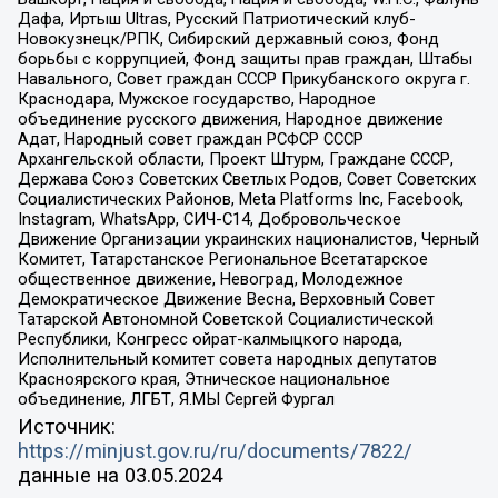
Дафа, Иртыш Ultras, Русский Патриотический клуб-
Новокузнецк/РПК, Сибирский державный союз, Фонд
борьбы с коррупцией, Фонд защиты прав граждан, Штабы
Навального, Совет граждан СССР Прикубанского округа г.
Краснодара, Мужское государство, Народное
объединение русского движения, Народное движение
Адат, Народный совет граждан РСФСР СССР
Архангельской области, Проект Штурм, Граждане СССР,
Держава Союз Советских Светлых Родов, Совет Советских
Социалистических Районов, Meta Platforms Inc, Facebook,
Instagram, WhatsApp, СИЧ-С14, Добровольческое
Движение Организации украинских националистов, Черный
Комитет, Татарстанское Региональное Всетатарское
общественное движение, Невоград, Молодежное
Демократическое Движение Весна, Верховный Совет
Татарской Автономной Советской Социалистической
Республики, Конгресс ойрат-калмыцкого народа,
Исполнительный комитет совета народных депутатов
Красноярского края, Этническое национальное
объединение, ЛГБТ, Я.МЫ Сергей Фургал
Источник:
https://minjust.gov.ru/ru/documents/7822/
данные на
03.05.2024