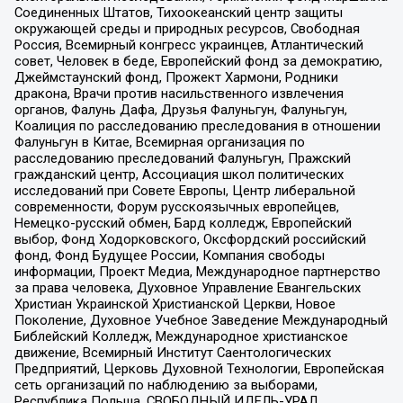
Соединенных Штатов, Тихоокеанский центр защиты
окружающей среды и природных ресурсов, Свободная
Россия, Всемирный конгресс украинцев, Атлантический
совет, Человек в беде, Европейский фонд за демократию,
Джеймстаунский фонд, Прожект Хармони, Родники
дракона, Врачи против насильственного извлечения
органов, Фалунь Дафа, Друзья Фалуньгун, Фалуньгун,
Коалиция по расследованию преследования в отношении
Фалуньгун в Китае, Всемирная организация по
расследованию преследований Фалуньгун, Пражский
гражданский центр, Ассоциация школ политических
исследований при Совете Европы, Центр либеральной
современности, Форум русскоязычных европейцев,
Немецко-русский обмен, Бард колледж, Европейский
выбор, Фонд Ходорковского, Оксфордский российский
фонд, Фонд Будущее России, Компания свободы
информации, Проект Медиа, Международное партнерство
за права человека, Духовное Управление Евангельских
Христиан Украинской Христианской Церкви, Новое
Поколение, Духовное Учебное Заведение Международный
Библейский Колледж, Международное христианское
движение, Всемирный Институт Саентологических
Предприятий, Церковь Духовной Технологии, Европейская
сеть организаций по наблюдению за выборами,
Республика Польша, СВОБОДНЫЙ ИДЕЛЬ-УРАЛ,