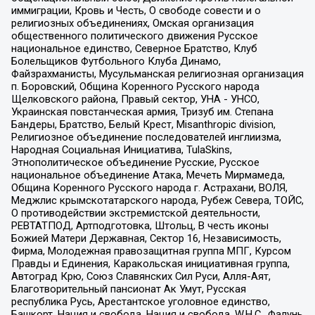
иммиграции, Кровь и Честь, О свободе совести и о
религиозных объединениях, Омская организация
общественного политического движения Русское
национальное единство, Северное Братство, Клуб
Болельщиков Футбольного Клуба Динамо,
Файзрахманисты, Мусульманская религиозная организация
п. Боровский, Община Коренного Русского народа
Щелковского района, Правый сектор, УНА - УНСО,
Украинская повстанческая армия, Тризуб им. Степана
Бандеры, Братство, Белый Крест, Misanthropic division,
Религиозное объединение последователей инглиизма,
Народная Социальная Инициатива, TulaSkins,
Этнополитическое объединение Русские, Русское
национальное объединение Атака, Мечеть Мирмамеда,
Община Коренного Русского народа г. Астрахани, ВОЛЯ,
Меджлис крымскотатарского народа, Рубеж Севера, ТОЙС,
О противодействии экстремистской деятельности,
РЕВТАТПОД, Артподготовка, Штольц, В честь иконы
Божией Матери Державная, Сектор 16, Независимость,
Фирма, Молодежная правозащитная группа МПГ, Курсом
Правды и Единения, Каракольская инициативная группа,
Автоград Крю, Союз Славянских Сил Руси, Алля-Аят,
Благотворительный пансионат Ак Умут, Русская
республика Русь, Арестантское уголовное единство,
Башкорт, Нация и свобода, Нация и свобода, W.H.С., Фалунь