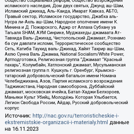
Общество социальных реформ, Общество возрождения
исламского наследия, Дом двух святых, Джунд аш-Шам,
Исламский джихад, Аль-Каида, Имарат Кавказ, АБТО,
Правый сектор, Исламское государство, Джабха аль-
Нусра ли-Ахль аш-Шам, Народное ополчение имени К.
Минина и Д. Пожарского, Аджр от Аллаха Субхану уа
Тагьаля SHAM, АУМ Синрике, Муджахеды джамаата Ат-
Тавхида Валь-Джихад, Чистопольский Джамаат, Рохнамо
ба суи давлати исломи, Террористическое сообщество
Сеть, Катиба Таухид валь-Джихад, Хайят Тахрир аш-Шам,
Ахлю Сунна Валь Джамаа, National Socialism/White Power,
Артподготовка, Религиозная группа “Джамаат “Красный
пахарь”, Колумбайн, Хатлонский джамаат, Мусульманская
религиозная группа п. Кушкуль г. Оренбург, Крымско-
татарский добровольческий батальон имени Номана
Челебиджихана, Азов, Партия исламского возрождения
Таджикистана, Народная самооборона, Дуббайский
джамаат, московская ячейка, Батал-Хаджи Белхороев,
Маньяки Культ Убийц, Молодёжь Которая Улыбается,
Легион Свобода России, Айдар, Русский добровольческий
корпус
Источник:
http://nac.gov.ru/terroristicheskie-i-
ekstremistskie-organizacii-i-materialy.html
данные
на
16.11.2023