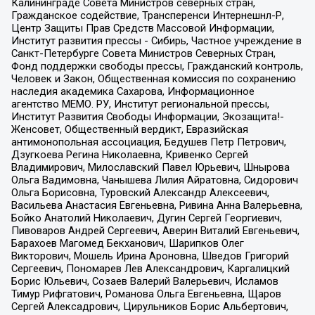
Калининграде Совета Министров северных стран,
Гражданское содействие, Трансперенси Интернешнл-Р,
Центр Защиты Прав Средств Массовой Информации,
Институт развития прессы - Сибирь, Частное учреждение в
Санкт-Петербурге Совета Министров Северных Стран,
Фонд поддержки свободы прессы, Гражданский контроль,
Человек и Закон, Общественная комиссия по сохранению
наследия академика Сахарова, Информационное
агентство МЕМО. РУ, Институт региональной прессы,
Институт Развития Свободы Информации, Экозащита!-
Женсовет, Общественный вердикт, Евразийская
антимонопольная ассоциация, Бедушев Петр Петрович,
Дзугкоева Регина Николаевна, Кривенко Сергей
Владимирович, Милославский Павел Юрьевич, Шнырова
Ольга Вадимовна, Чанышева Лилия Айратовна, Сидорович
Ольга Борисовна, Туровский Александр Алексеевич,
Васильева Анастасия Евгеньевна, Ривина Анна Валерьевна,
Бойко Анатолий Николаевич, Дугин Сергей Георгиевич,
Пивоваров Андрей Сергеевич, Аверин Виталий Евгеньевич,
Барахоев Магомед Бекханович, Шарипков Олег
Викторович, Мошель Ирина Ароновна, Шведов Григорий
Сергеевич, Пономарев Лев Александрович, Каргалицкий
Борис Юльевич, Созаев Валерий Валерьевич, Исламов
Тимур Рифгатович, Романова Ольга Евгеньевна, Щаров
Сергей Алексадрович, Цирульников Борис Альбертович,