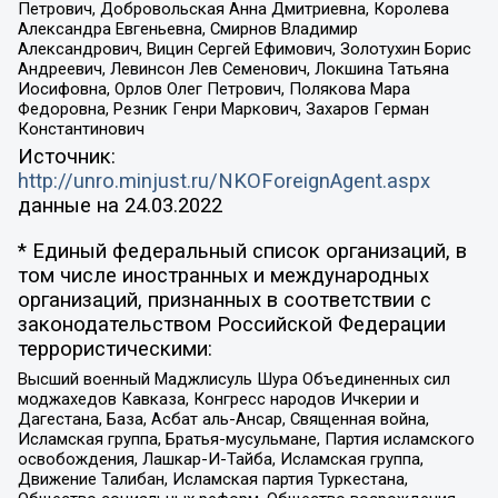
Петрович, Добровольская Анна Дмитриевна, Королева
Александра Евгеньевна, Смирнов Владимир
Александрович, Вицин Сергей Ефимович, Золотухин Борис
Андреевич, Левинсон Лев Семенович, Локшина Татьяна
Иосифовна, Орлов Олег Петрович, Полякова Мара
Федоровна, Резник Генри Маркович, Захаров Герман
Константинович
Источник:
http://unro.minjust.ru/NKOForeignAgent.aspx
данные на
24.03.2022
* Единый федеральный список организаций, в
том числе иностранных и международных
организаций, признанных в соответствии с
законодательством Российской Федерации
террористическими:
Высший военный Маджлисуль Шура Объединенных сил
моджахедов Кавказа, Конгресс народов Ичкерии и
Дагестана, База, Асбат аль-Ансар, Священная война,
Исламская группа, Братья-мусульмане, Партия исламского
освобождения, Лашкар-И-Тайба, Исламская группа,
Движение Талибан, Исламская партия Туркестана,