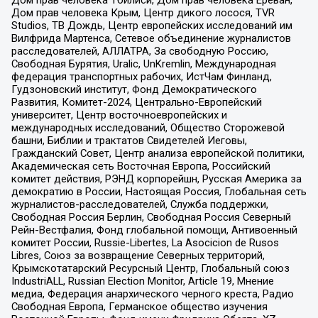
Дом прав человека Тбилиси, Дом прав человека Ереван,
Дом прав человека Крым, Центр дикого лосося, TVR
Studios, ТВ Дождь, Центр европейских исследований им
Вилфрида Мартенса, Сетевое объединение журналистов
расследователей, АЛЛАТРА, За свободную Россию,
Свободная Бурятия, Uralic, UnKremlin, Международная
федерация транспортных рабочих, ИстЧам Финланд,
Гудзоновский институт, Фонд Демократического
Развития, Комитет-2024, Центрально-Европейский
университет, Центр восточноевропейских и
международных исследований, Общество Сторожевой
башни, Библии и трактатов Свидетелей Иеговы,
Гражданский Совет, Центр анализа европейской политики,
Академическая сеть Восточная Европа, Российский
комитет действия, РЭНД корпорейшн, Русская Америка за
демократию в России, Настоящая Россия, Глобальная сеть
журналистов-расследователей, Служба поддержки,
Свободная Россия Берлин, Свободная Россия Северный
Рейн-Вестфалия, Фонд глобальной помощи, Антивоенный
комитет России, Russie-Libertes, La Asocicion de Rusos
Libres, Союз за возвращение Северных территорий,
Крымскотатарский Ресурсный Центр, Глобальный союз
IndustriALL, Russian Election Monitor, Article 19, Мнение
медиа, Федерация анархического черного креста, Радио
Свободная Европа, Германское общество изучения