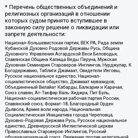
* Перечень общественных объединений и
религиозных организаций в отношении
которых судом принято вступившее в
законную силу решение о ликвидации или
запрете деятельности:
Национал-большевистская партия, ВЕК РА, Рада земли
Кубанской Духовно Родовой Державы Русь, Община
Духовного Управления Асгардской Веси Беловодья,
Славянская Община Капища Веды Перуна, Мужская
Духовная Семинария Староверов-Инглингов, Нурджулар, К
Богодержавию, Таблиги Джамаат, Свидетели Иеговы,
Русское национальное единство, Национал-
социалистическое общество, Джамаат мувахидов,
Объединенный Вилайат Кабарды, Балкарии и Карачая,
Союз славян, Ат-Такфир Валь-Хиджра, Пит Буль,
Национал-социалистическая рабочая партия России,
Славянский союз, Формат-18, Благородный Орден
Дьявола, Армия воли народа, Национальная
Социалистическая Инициатива города Череповца,
Духовно-Родовая Держава Русь, Русское национальное
единство, Древнерусской Инглистической церкви
Православных Староверов-Инглингов, Русский
общенациональный союз, Движение против нелегальной