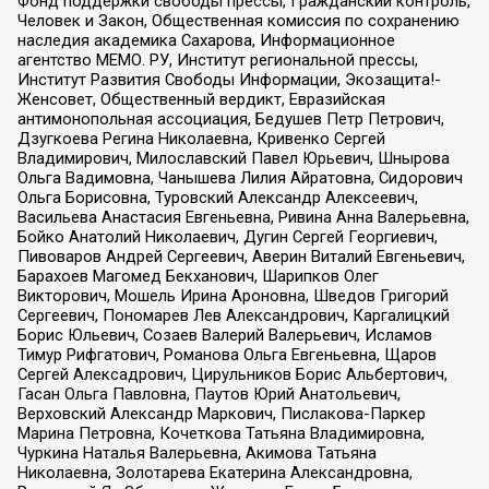
Фонд поддержки свободы прессы, Гражданский контроль,
Человек и Закон, Общественная комиссия по сохранению
наследия академика Сахарова, Информационное
агентство МЕМО. РУ, Институт региональной прессы,
Институт Развития Свободы Информации, Экозащита!-
Женсовет, Общественный вердикт, Евразийская
антимонопольная ассоциация, Бедушев Петр Петрович,
Дзугкоева Регина Николаевна, Кривенко Сергей
Владимирович, Милославский Павел Юрьевич, Шнырова
Ольга Вадимовна, Чанышева Лилия Айратовна, Сидорович
Ольга Борисовна, Туровский Александр Алексеевич,
Васильева Анастасия Евгеньевна, Ривина Анна Валерьевна,
Бойко Анатолий Николаевич, Дугин Сергей Георгиевич,
Пивоваров Андрей Сергеевич, Аверин Виталий Евгеньевич,
Барахоев Магомед Бекханович, Шарипков Олег
Викторович, Мошель Ирина Ароновна, Шведов Григорий
Сергеевич, Пономарев Лев Александрович, Каргалицкий
Борис Юльевич, Созаев Валерий Валерьевич, Исламов
Тимур Рифгатович, Романова Ольга Евгеньевна, Щаров
Сергей Алексадрович, Цирульников Борис Альбертович,
Гасан Ольга Павловна, Паутов Юрий Анатольевич,
Верховский Александр Маркович, Пислакова-Паркер
Марина Петровна, Кочеткова Татьяна Владимировна,
Чуркина Наталья Валерьевна, Акимова Татьяна
Николаевна, Золотарева Екатерина Александровна,