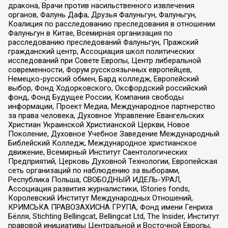
дракона, Врачи против насильственного извлечения
органов, Фалунь Дафа, Друзья Фалуньгун, Фалуньгун,
Коалиция по расследованию преследования в отношении
Фалуньгун в Китае, Всемирная организация по
расследованию преследований Фалуньгун, Пражский
гражданский центр, Ассоциация школ политических
исследований при Совете Европы, Центр либеральной
современности, Форум русскоязычных европейцев,
Немецко-русский обмен, Бард колледж, Европейский
выбор, Фонд Ходорковского, Оксфордский российский
фонд, Фонд Будущее России, Компания свободы
информации, Проект Медиа, Международное партнерство
за права человека, Духовное Управление Евангельских
Христиан Украинской Христианской Церкви, Новое
Поколение, Духовное Учебное Заведение Международный
Библейский Колледж, Международное христианское
движение, Всемирный Институт Саентологических
Предприятий, Церковь Духовной Технологии, Европейская
сеть организаций по наблюдению за выборами,
Республика Польша, СВОБОДНЫЙ ИДЕЛЬ-УРАЛ,
Ассоциация развития журналистики, IStories fonds,
Королевский Институт Международных Отношений,
КРИМСЬКА ПРАВОЗАХИСНА ГРУПА, Фонд имени Генриха
Бёлля, Stichting Bellingcat, Bellingcat Ltd, The Insider, Институт
правовой инициативы Центральной и Восточной Европы,