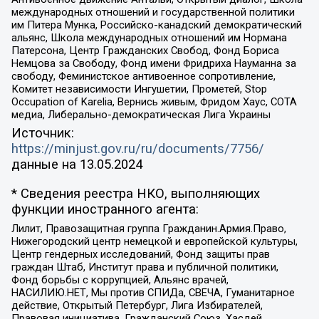
международных отношений и государственной политики
им Питера Мунка, Российско-канадский демократический
альянс, Школа международных отношений им Нормана
Патерсона, Центр Гражданских Свобод, Фонд Бориса
Немцова за Свободу, Фонд имени Фридриха Науманна за
свободу, Феминистское антивоенное сопротивление,
Комитет независимости Ингушетии, Прометей, Stop
Occupation of Karelia, Вернись живым, Фридом Хаус, СОТА
медиа, Либерально-демократическая Лига Украины
Источник:
https://minjust.gov.ru/ru/documents/7756/
данные на
13.05.2024
* Сведения реестра НКО, выполняющих
функции иностранного агента:
Лилит, Правозащитная группа Гражданин.Армия.Право,
Нижегородский центр немецкой и европейской культуры,
Центр гендерных исследований, Фонд защиты прав
граждан Штаб, Институт права и публичной политики,
Фонд борьбы с коррупцией, Альянс врачей,
НАСИЛИЮ.НЕТ, Мы против СПИДа, СВЕЧА, Гуманитарное
действие, Открытый Петербург, Лига Избирателей,
Правовая инициатива, Гражданский Союз, Хасдей