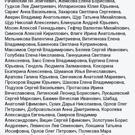
Рачинский Ян Збигневич, Жемкова Елена Борисовна,
Гудков Лев Дмитриевич, Илларионова Юлия Юрьевна,
Саранг Анна Васильевна, Захарова Светлана Сергеевна,
Аверин Владимир Анатольевич, Щур Татьяна Михайловна,
Щур Николай Алексеевич, Блинушов Андрей Юрьевич,
Мосин Алексей Геннадьевич, Гефтер Валентин Михайлович,
Симонов Алексей Кириллович, Флиге Ирина Анатольевна,
Мельникова Валентина Дмитриевна, Вититинова Елена
Владимировна, Баженова Светлана Куприяновна,
Максимов Сергей Владимирович, Беляев Сергей Иванович,
Голубева Елена Николаевна, Ганнушкина Светлана
Алексеевна, Закс Елена Владимировна, Буртина Елена
Юрьевна, Гендель Людмила Залмановна, Кокорина
Екатерина Алексеевна, Шуманов Илья Вячеславович,
Арапова Галина Юрьевна, Свечников Анатолий Мариевич,
Прохоров Вадим Юрьевич, Шахова Елена Владимировна,
Подузов Сергей Васильевич, Протасова Ирина
Вячеславовна, Литинский Леонид Борисович, Лукашевский
Сергей Маркович, Бахмин Вячеслав Иванович, Шабад
Анатолий Ефимович, Сухих Дарья Николаевна, Орлов Олег
Петрович, Добровольская Анна Дмитриевна, Королева
Александра Евгеньевна, Смирнов Владимир
Александрович, Вицин Сергей Ефимович, Золотухин Борис
Андреевич, Левинсон Лев Семенович, Локшина Татьяна
Иосифовна, Орлов Олег Петрович, Полякова Мара