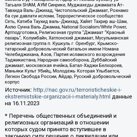
Тагьаля SHAM, АУМ Синрике, Муджахеды джамаата Ат-
Тавхида Валь-Джихад, Чистопольский Джамаат, Рохнамо
ба суи давлати исломи, Террористическое сообщество
Сеть, Катиба Таухид валь-Джихад, Хайят Тахрир аш-Шам,
Ахлю Сунна Валь Джамаа, National Socialism/White Power,
Артподготовка, Религиозная группа “Джамаат “Красный
пахарь”, Колумбайн, Хатлонский джамаат, Мусульманская
религиозная группа п. Кушкуль г. Оренбург, Крымско-
татарский добровольческий батальон имени Номана
Челебиджихана, Азов, Партия исламского возрождения
Таджикистана, Народная самооборона, Дуббайский
джамаат, московская ячейка, Батал-Хаджи Белхороев,
Маньяки Культ Убийц, Молодёжь Которая Улыбается,
Легион Свобода России, Айдар, Русский добровольческий
корпус
Источник:
http://nac.gov.ru/terroristicheskie-i-
ekstremistskie-organizacii-i-materialy.html
данные
на
16.11.2023
* Перечень общественных объединений и
религиозных организаций в отношении
которых судом принято вступившее в
законную силу решение о ликвидации или