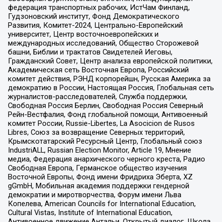
федерация транспортных рабочих, ИстЧам Финланд,
Гудзоновский институт, Фонд Демократического
Развития, Комитет-2024, Центрально-Европейский
университет, Центр восточноевропейских и
международных исследований, Общество Сторожевой
башни, Библии и трактатов Свидетелей Иеговы,
Гражданский Совет, Центр анализа европейской политики,
Академическая сеть Восточная Европа, Российский
комитет действия, РЭНД корпорейшн, Русская Америка за
демократию в России, Настоящая Россия, Глобальная сеть
журналистов-расследователей, Служба поддержки,
Свободная Россия Берлин, Свободная Россия Северный
Рейн-Вестфалия, Фонд глобальной помощи, Антивоенный
комитет России, Russie-Libertes, La Asocicion de Rusos
Libres, Союз за возвращение Северных территорий,
Крымскотатарский Ресурсный Центр, Глобальный союз
IndustriALL, Russian Election Monitor, Article 19, Мнение
медиа, Федерация анархического черного креста, Радио
Свободная Европа, Германское общество изучения
Восточной Европы, Фонд имени Фридриха Эберта, XZ
gGmbH, Мобильная академия поддержки гендерной
демократии и миротворчества, Форум имени Льва
Копелева, American Councils for International Education,
Cultural Vistas, Institute of International Education,
Антивоенное движение Антальи, Открытый диалог, Школа