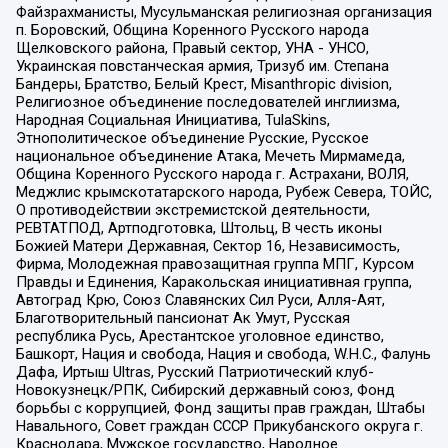
Файзрахманисты, Мусульманская религиозная организация
п. Боровский, Община Коренного Русского народа
Щелковского района, Правый сектор, УНА - УНСО,
Украинская повстанческая армия, Тризуб им. Степана
Бандеры, Братство, Белый Крест, Misanthropic division,
Религиозное объединение последователей инглиизма,
Народная Социальная Инициатива, TulaSkins,
Этнополитическое объединение Русские, Русское
национальное объединение Атака, Мечеть Мирмамеда,
Община Коренного Русского народа г. Астрахани, ВОЛЯ,
Меджлис крымскотатарского народа, Рубеж Севера, ТОЙС,
О противодействии экстремистской деятельности,
РЕВТАТПОД, Артподготовка, Штольц, В честь иконы
Божией Матери Державная, Сектор 16, Независимость,
Фирма, Молодежная правозащитная группа МПГ, Курсом
Правды и Единения, Каракольская инициативная группа,
Автоград Крю, Союз Славянских Сил Руси, Алля-Аят,
Благотворительный пансионат Ак Умут, Русская
республика Русь, Арестантское уголовное единство,
Башкорт, Нация и свобода, Нация и свобода, W.H.С., Фалунь
Дафа, Иртыш Ultras, Русский Патриотический клуб-
Новокузнецк/РПК, Сибирский державный союз, Фонд
борьбы с коррупцией, Фонд защиты прав граждан, Штабы
Навального, Совет граждан СССР Прикубанского округа г.
Краснодара, Мужское государство, Народное