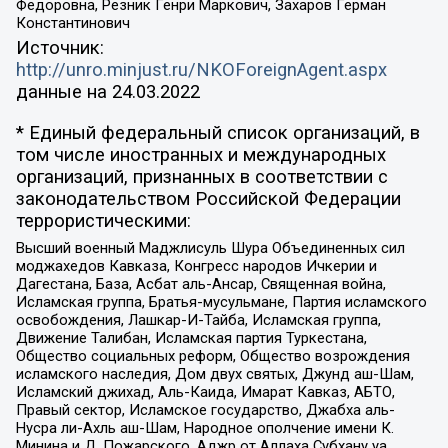
Федоровна, Резник Генри Маркович, Захаров Герман
Константинович
Источник:
http://unro.minjust.ru/NKOForeignAgent.aspx
данные на
24.03.2022
* Единый федеральный список организаций, в
том числе иностранных и международных
организаций, признанных в соответствии с
законодательством Российской Федерации
террористическими:
Высший военный Маджлисуль Шура Объединенных сил
моджахедов Кавказа, Конгресс народов Ичкерии и
Дагестана, База, Асбат аль-Ансар, Священная война,
Исламская группа, Братья-мусульмане, Партия исламского
освобождения, Лашкар-И-Тайба, Исламская группа,
Движение Талибан, Исламская партия Туркестана,
Общество социальных реформ, Общество возрождения
исламского наследия, Дом двух святых, Джунд аш-Шам,
Исламский джихад, Аль-Каида, Имарат Кавказ, АБТО,
Правый сектор, Исламское государство, Джабха аль-
Нусра ли-Ахль аш-Шам, Народное ополчение имени К.
Минина и Д. Пожарского, Аджр от Аллаха Субхану уа