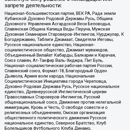
запрете деятельности:
Национал-большевистская партия, ВЕК РА, Рада земли
Кубанской Духовно Родовой Державы Русь, Община
Духовного Управления Асгардской Веси Беловодья,
Славянская Община Капища Веды Перуна, Мужская
Духовная Семинария Староверов-Инглингов, Нурджулар, К
Богодержавию, Таблиги Джамаат, Свидетели Иеговы,
Русское национальное единство, Национал-
социалистическое общество, Джамаат мувахидов,
Объединенный Вилайат Кабарды, Балкарии и Карачая,
Союз славян, Ат-Такфир Валь-Хиджра, Пит Буль,
Национал-социалистическая рабочая партия России,
Славянский союз, Формат-18, Благородный Орден
Дьявола, Армия воли народа, Национальная
Социалистическая Инициатива города Череповца,
Духовно-Родовая Держава Русь, Русское национальное
единство, Древнерусской Инглистической церкви
Православных Староверов-Инглингов, Русский
общенациональный союз, Движение против нелегальной
иммиграции, Кровь и Честь, О свободе совести и о
религиозных объединениях, Омская организация
общественного политического движения Русское
национальное единство, Северное Братство, Клуб
Болельщиков Футбольного Клуба Динамо,