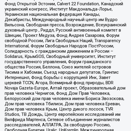
Фонд Открытой Эстонии, Calvert 22 Foundation, Канадский
украинский конгресс, Институт Макдональда-Лорье,
Украинская национальная федерация Канады,
Декабристы, Международный научный центр им Вудро
Вильсона, Свободная пресса, Возрождение, Всеукраинский
духовный центр , Риддл, Русский антивоенный комитет в
Швеции, Проект Медуза, Фонд Андрея Сахарова, Форум
свободной России, Лига Свободных Наций, Transparеncy
International, Форум Свободных Народов ПостРоссии,
Солидарность с гражданским движением в России –
Solidarus, КрымSOS, Свободный университет, Институт
государственного управления, Форум гражданского
общества Россия, Беллона, Союз жителей островов
Тисима и Хабомаи, Съезд народных депутатов, Гринпис
Интернешнл, Фонд борьбы с коррупцией Инк, Завет
церквей TCCN, Агора, Всемирный фонд природы, BDR
Novaja Gazeta-Europe, Алтай проект, Образовательный дом
прав человека Чернигов, Фонд Дом Прав Человека,
Белорусский дом прав человека имени Бориса Звозскова,
Дом прав человека Тбилиси, Дом прав человека Ереван,
Дом прав человека Крым, Центр дикого лосося, TVR
Studios, ТВ Дождь, Центр европейских исследований им
Вилфрида Мартенса, Сетевое объединение журналистов
расследователей, АЛЛАТРА, За свободную Россию,
Свободная Бурятия, Uralic, UnKremlin, Международная