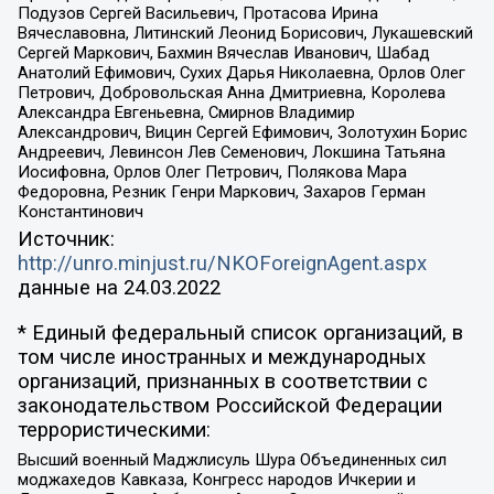
Подузов Сергей Васильевич, Протасова Ирина
Вячеславовна, Литинский Леонид Борисович, Лукашевский
Сергей Маркович, Бахмин Вячеслав Иванович, Шабад
Анатолий Ефимович, Сухих Дарья Николаевна, Орлов Олег
Петрович, Добровольская Анна Дмитриевна, Королева
Александра Евгеньевна, Смирнов Владимир
Александрович, Вицин Сергей Ефимович, Золотухин Борис
Андреевич, Левинсон Лев Семенович, Локшина Татьяна
Иосифовна, Орлов Олег Петрович, Полякова Мара
Федоровна, Резник Генри Маркович, Захаров Герман
Константинович
Источник:
http://unro.minjust.ru/NKOForeignAgent.aspx
данные на
24.03.2022
* Единый федеральный список организаций, в
том числе иностранных и международных
организаций, признанных в соответствии с
законодательством Российской Федерации
террористическими:
Высший военный Маджлисуль Шура Объединенных сил
моджахедов Кавказа, Конгресс народов Ичкерии и