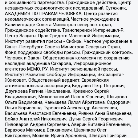
и социального партнерства, Гражданское действие, Центр
независимых социологических исследований, Сутяжник,
АКАДЕМИЯ ПО ПРАВАМ ЧЕЛОВЕКА, Центр развития
некоммерческих организаций, Частное учреждение в
Калининграде Совета Министров северных стран,
Гражданское содействие, Трансперенси Интернешнл-Р,
Центр Защиты Прав Средств Массовой Информации,
Институт развития прессы - Сибирь, Частное учреждение в
Санкт-Петербурге Совета Министров Северных Стран,
Фонд поддержки свободы прессы, Гражданский контроль,
Человек и Закон, Общественная комиссия по сохранению
наследия академика Сахарова, Информационное
агентство МЕМО. РУ, Институт региональной прессы,
Институт Развития Свободы Информации, Экозащита!-
Женсовет, Общественный вердикт, Евразийская
антимонопольная ассоциация, Бедушев Петр Петрович,
Дзугкоева Регина Николаевна, Кривенко Сергей
Владимирович, Милославский Павел Юрьевич, Шнырова
Ольга Вадимовна, Чанышева Лилия Айратовна, Сидорович
Ольга Борисовна, Туровский Александр Алексеевич,
Васильева Анастасия Евгеньевна, Ривина Анна Валерьевна,
Бойко Анатолий Николаевич, Дугин Сергей Георгиевич,
Пивоваров Андрей Сергеевич, Аверин Виталий Евгеньевич,
Барахоев Магомед Бекханович, Шарипков Олег
Викторович, Мошель Ирина Ароновна, Шведов Григорий