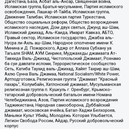
Дагестана, База, Асбат аль-Ансар, Священная война,
Исламская группа, Братья-мусульмане, Партия исламского
освобождения, Лашкар-И-Тайба, Исламская группа,
Движение Талибан, Исламская партия Туркестана,
Общество социальных реформ, Общество возрождения
исламского наследия, Дом двух святых, Джунд аш-Шам,
Исламский джихад, Аль-Каида, Имарат Кавказ, АБТО,
Правый сектор, Исламское государство, Джабха аль-
Нусра ли-Ахль аш-Шам, Народное ополчение имени К.
Минина и Д. Пожарского, Аджр от Аллаха Субхану уа
Тагьаля SHAM, АУМ Синрике, Муджахеды джамаата Ат-
Тавхида Валь-Джихад, Чистопольский Джамаат, Рохнамо
ба суи давлати исломи, Террористическое сообщество
Сеть, Катиба Таухид валь-Джихад, Хайят Тахрир аш-Шам,
Ахлю Сунна Валь Джамаа, National Socialism/White Power,
Артподготовка, Религиозная группа “Джамаат “Красный
пахарь”, Колумбайн, Хатлонский джамаат, Мусульманская
религиозная группа п. Кушкуль г. Оренбург, Крымско-
татарский добровольческий батальон имени Номана
Челебиджихана, Азов, Партия исламского возрождения
Таджикистана, Народная самооборона, Дуббайский
джамаат, московская ячейка, Батал-Хаджи Белхороев,
Маньяки Культ Убийц, Молодёжь Которая Улыбается,
Легион Свобода России, Айдар, Русский добровольческий
корпус