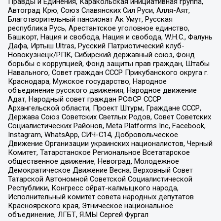
Правды и Единения, Каракольская инициативная группа,
Автоград Крю, Союз Славянских Сил Руси, Алля-Аят,
Благотворительный пансионат Ак Умут, Русская
республика Русь, Арестантское уголовное единство,
Башкорт, Нация и свобода, Нация и свобода, W.H.С., Фалунь
Дафа, Иртыш Ultras, Русский Патриотический клуб-
Новокузнецк/РПК, Сибирский державный союз, Фонд
борьбы с коррупцией, Фонд защиты прав граждан, Штабы
Навального, Совет граждан СССР Прикубанского округа г.
Краснодара, Мужское государство, Народное
объединение русского движения, Народное движение
Адат, Народный совет граждан РСФСР СССР
Архангельской области, Проект Штурм, Граждане СССР,
Держава Союз Советских Светлых Родов, Совет Советских
Социалистических Районов, Meta Platforms Inc, Facebook,
Instagram, WhatsApp, СИЧ-С14, Добровольческое
Движение Организации украинских националистов, Черный
Комитет, Татарстанское Региональное Всетатарское
общественное движение, Невоград, Молодежное
Демократическое Движение Весна, Верховный Совет
Татарской Автономной Советской Социалистической
Республики, Конгресс ойрат-калмыцкого народа,
Исполнительный комитет совета народных депутатов
Красноярского края, Этническое национальное
объединение, ЛГБТ, Я.МЫ Сергей Фургал