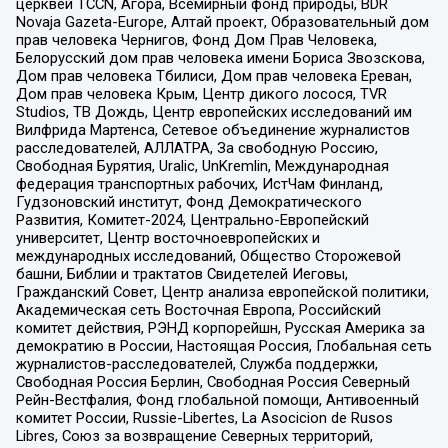
церквей TCCN, Агора, Всемирный фонд природы, BDR
Novaja Gazeta-Europe, Алтай проект, Образовательный дом
прав человека Чернигов, Фонд Дом Прав Человека,
Белорусский дом прав человека имени Бориса Звозскова,
Дом прав человека Тбилиси, Дом прав человека Ереван,
Дом прав человека Крым, Центр дикого лосося, TVR
Studios, ТВ Дождь, Центр европейских исследований им
Вилфрида Мартенса, Сетевое объединение журналистов
расследователей, АЛЛАТРА, За свободную Россию,
Свободная Бурятия, Uralic, UnKremlin, Международная
федерация транспортных рабочих, ИстЧам Финланд,
Гудзоновский институт, Фонд Демократического
Развития, Комитет-2024, Центрально-Европейский
университет, Центр восточноевропейских и
международных исследований, Общество Сторожевой
башни, Библии и трактатов Свидетелей Иеговы,
Гражданский Совет, Центр анализа европейской политики,
Академическая сеть Восточная Европа, Российский
комитет действия, РЭНД корпорейшн, Русская Америка за
демократию в России, Настоящая Россия, Глобальная сеть
журналистов-расследователей, Служба поддержки,
Свободная Россия Берлин, Свободная Россия Северный
Рейн-Вестфалия, Фонд глобальной помощи, Антивоенный
комитет России, Russie-Libertes, La Asocicion de Rusos
Libres, Союз за возвращение Северных территорий,