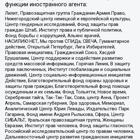
функции иностранного агента:
Лилит, Правозащитная группа Гражданин.Армия.Право,
Нижегородский центр немецкой и европейской культуры,
Центр гендерных исследований, Фонд защиты прав
граждан Штаб, Институт права и публичной политики,
Фонд борьбы с коррупцией, Альянс врачей,
НАСИЛИЮ.НЕТ, Мы против СПИДа, СВЕЧА, Гуманитарное
действие, Открытый Петербург, Лига Избирателей,
Правовая инициатива, Гражданский Союз, Хасдей
Ерушалаим, Центр поддержки и содействия развитию
средств массовой информации, Горячая Линия, В защиту
прав заключенных, Институт глобализации и социальных
движений, Центр социально-информационных инициатив
Действие, Благотворительный фонд охраны здоровья и
защиты прав граждан, Благотворительный фонд помощи
осужденным и их семьям, Фонд Тольятти, Новое время,
Серебряная тайга, Так-Так-Так, Сова, центр Анна, Проект
Апрель, Самарская губерния, Эра здоровья, Мемориал,
Аналитический Центр Юрия Левады, Издательство Парк
Гагарина, Фонд имени Андрея Рылькова, Сфера, Центр
СИБАЛЬТ, Уральская правозащитная группа, Женщины
Евразии, Институт прав человека, Фонд защиты гласности,
Российский исследовательский центр по правам человека,
Дальневосточный центр развития гражданских инициатив