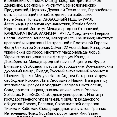
Библейский Колледж, Международное христианское
движение, Всемирный Институт Саентологических
Предприятий, Церковь Духовной Технологии, Европейская
сеть организаций по наблюдению за выборами,
Республика Польша, СВОБОДНЫЙ ИДЕЛЬ-УРАЛ,
Ассоциация развития журналистики, IStories fonds,
Королевский Институт Международных Отношений,
КРИМСЬКА ПРАВОЗАХИСНА ГРУПА, Фонд имени Генриха
Бёлля, Stichting Bellingcat, Bellingcat Ltd, The Insider, Институт
правовой инициативы Центральной и Восточной Европы,
Фонд Открытой Эстонии, Calvert 22 Foundation, Канадский
украинский конгресс, Институт Макдональда-Лорье,
Украинская национальная федерация Канады,
Декабристы, Международный научный центр им Вудро
Вильсона, Свободная пресса, Возрождение, Всеукраинский
духовный центр , Риддл, Русский антивоенный комитет в
Швеции, Проект Медуза, Фонд Андрея Сахарова, Форум
свободной России, Лига Свободных Наций, Transparеncy
International, Форум Свободных Народов ПостРоссии,
Солидарность с гражданским движением в России –
Solidarus, КрымSOS, Свободный университет, Институт
государственного управления, Форум гражданского
общества Россия, Беллона, Союз жителей островов
Тисима и Хабомаи, Съезд народных депутатов, Гринпис
Интернешнл, Фонд борьбы с коррупцией Инк, Завет