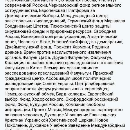
Республиканский Институт, Открытая Россия, Институт
современной России, Черноморский фонд регионального
сотрудничества, Европейская Платформа за
Демократические Выборы, Международный центр
электоральных исследований, Германский фонд Маршалла
Соединенных Штатов, Тихоокеанский центр защиты
окружающей среды и природных ресурсов, Свободная
Россия, Всемирный конгресс украинцев, Атлантический
совет, Человек в беде, Европейский фонд за демократию,
Джеймстаунский фонд, Прожект Хармони, Родники
дракона, Врачи против насильственного извлечения
органов, Фалунь Дафа, Друзья Фалуньгун, Фалуньгун,
Коалиция по расследованию преследования в отношении
Фалуньгун в Китае, Всемирная организация по
расследованию преследований Фалуньгун, Пражский
гражданский центр, Ассоциация школ политических
исследований при Совете Европы, Центр либеральной
современности, Форум русскоязычных европейцев,
Немецко-русский обмен, Бард колледж, Европейский
выбор, Фонд Ходорковского, Оксфордский российский
фонд, Фонд Будущее России, Компания свободы
информации, Проект Медиа, Международное партнерство
за права человека, Духовное Управление Евангельских
Христиан Украинской Христианской Церкви, Новое
Поколение, Духовное Учебное Заведение Международный