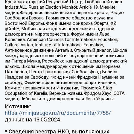
Крымскотатарский Ресурсный Центр, Глобальный союз
IndustriALL, Russian Election Monitor, Article 19, Мнение
медиа, Федерация анархического черного креста, Радио
Свободная Европа, Германское общество изучения
Восточной Европы, Фонд имени Фридриха Эберта, XZ
gGmbH, Мобильная академия поддержки гендерной
демократии и миротворчества, Форум имени Льва
Копелева, American Councils for International Education,
Cultural Vistas, Institute of International Education,
Антивоенное движение Антальи, Открытый диалог, Школа
международных отношений и государственной политики
им Питера Мунка, Российско-канадский демократический
альянс, Школа международных отношений им Нормана
Патерсона, Центр Гражданских Свобод, Фонд Бориса
Немцова за Свободу, Фонд имени Фридриха Науманна за
свободу, Феминистское антивоенное сопротивление,
Комитет независимости Ингушетии, Прометей, Stop
Occupation of Karelia, Вернись живым, Фридом Хаус, СОТА
медиа, Либерально-демократическая Лига Украины
Источник:
https://minjust.gov.ru/ru/documents/7756/
данные на
13.05.2024
* Сведения реестра НКО, выполняющих