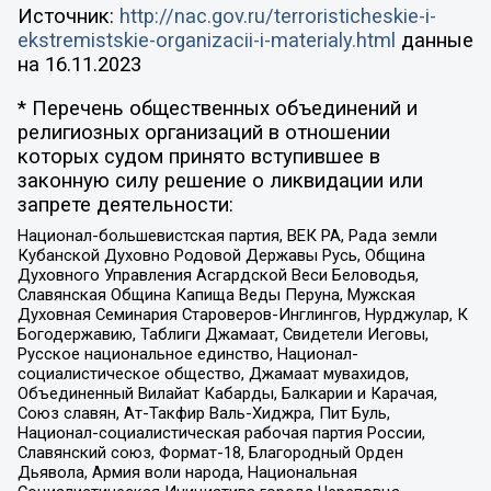
Источник:
http://nac.gov.ru/terroristicheskie-i-
ekstremistskie-organizacii-i-materialy.html
данные
на
16.11.2023
* Перечень общественных объединений и
религиозных организаций в отношении
которых судом принято вступившее в
законную силу решение о ликвидации или
запрете деятельности:
Национал-большевистская партия, ВЕК РА, Рада земли
Кубанской Духовно Родовой Державы Русь, Община
Духовного Управления Асгардской Веси Беловодья,
Славянская Община Капища Веды Перуна, Мужская
Духовная Семинария Староверов-Инглингов, Нурджулар, К
Богодержавию, Таблиги Джамаат, Свидетели Иеговы,
Русское национальное единство, Национал-
социалистическое общество, Джамаат мувахидов,
Объединенный Вилайат Кабарды, Балкарии и Карачая,
Союз славян, Ат-Такфир Валь-Хиджра, Пит Буль,
Национал-социалистическая рабочая партия России,
Славянский союз, Формат-18, Благородный Орден
Дьявола, Армия воли народа, Национальная