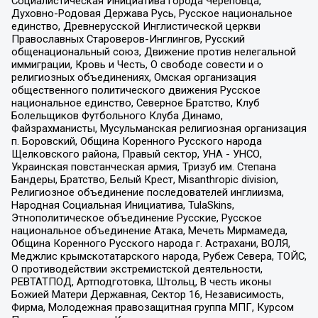
Социалистическая Инициатива города Череповца,
Духовно-Родовая Держава Русь, Русское национальное
единство, Древнерусской Инглистической церкви
Православных Староверов-Инглингов, Русский
общенациональный союз, Движение против нелегальной
иммиграции, Кровь и Честь, О свободе совести и о
религиозных объединениях, Омская организация
общественного политического движения Русское
национальное единство, Северное Братство, Клуб
Болельщиков Футбольного Клуба Динамо,
Файзрахманисты, Мусульманская религиозная организация
п. Боровский, Община Коренного Русского народа
Щелковского района, Правый сектор, УНА - УНСО,
Украинская повстанческая армия, Тризуб им. Степана
Бандеры, Братство, Белый Крест, Misanthropic division,
Религиозное объединение последователей инглиизма,
Народная Социальная Инициатива, TulaSkins,
Этнополитическое объединение Русские, Русское
национальное объединение Атака, Мечеть Мирмамеда,
Община Коренного Русского народа г. Астрахани, ВОЛЯ,
Меджлис крымскотатарского народа, Рубеж Севера, ТОЙС,
О противодействии экстремистской деятельности,
РЕВТАТПОД, Артподготовка, Штольц, В честь иконы
Божией Матери Державная, Сектор 16, Независимость,
Фирма, Молодежная правозащитная группа МПГ, Курсом