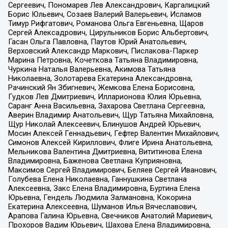
Сергеевич, Пономарев Лев Александрович, Каргалицкий
Борис Юльевич, Созаев Валерий Валерьевич, Исламов
Тимур Рифгатович, Романова Ольга Евгеньевна, Щаров
Сергей Алексадрович, Цирульников Борис Альбертович,
Гасан Ольга Павловна, Паутов Юрий Анатольевич,
Верховский Александр Маркович, Пислакова-Паркер
Марина Петровна, Кочеткова Татьяна Владимировна,
Чуркина Наталья Валерьевна, Акимова Татьяна
Николаевна, Золотарева Екатерина Александровна,
Рачинский Ян Збигневич, Жемкова Елена Борисовна,
Гудков Лев Дмитриевич, Илларионова Юлия Юрьевна,
Саранг Анна Васильевна, Захарова Светлана Сергеевна,
Аверин Владимир Анатольевич, Щур Татьяна Михайловна,
Щур Николай Алексеевич, Блинушов Андрей Юрьевич,
Мосин Алексей Геннадьевич, Гефтер Валентин Михайлович,
Симонов Алексей Кириллович, Флиге Ирина Анатольевна,
Мельникова Валентина Дмитриевна, Вититинова Елена
Владимировна, Баженова Светлана Куприяновна,
Максимов Сергей Владимирович, Беляев Сергей Иванович,
Голубева Елена Николаевна, Ганнушкина Светлана
Алексеевна, Закс Елена Владимировна, Буртина Елена
Юрьевна, Гендель Людмила Залмановна, Кокорина
Екатерина Алексеевна, Шуманов Илья Вячеславович,
Арапова Галина Юрьевна, Свечников Анатолий Мариевич,
Прохоров Вадим Юрьевич, Шахова Елена Владимировна,