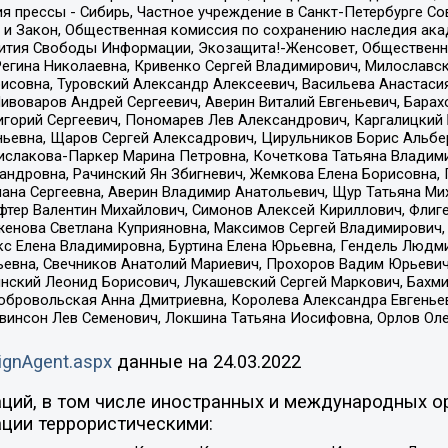
я прессы - Сибирь, Частное учреждение в Санкт-Петербурге С
 и Закон, Общественная комиссия по сохранению наследия ак
звития Свободы Информации, Экозащита!-Женсовет, Общественн
Регина Николаевна, Кривенко Сергей Владимирович, Милославс
совна, Туровский Александр Алексеевич, Васильева Анастасия
Пивоваров Андрей Сергеевич, Аверин Виталий Евгеньевич, Бара
горий Сергеевич, Пономарев Лев Александрович, Каргалицкий 
ньевна, Щаров Сергей Алексадрович, Цирульников Борис Альбер
ислакова-Паркер Марина Петровна, Кочеткова Татьяна Владими
сандровна, Рачинский Ян Збигневич, Жемкова Елена Борисовна,
лана Сергеевна, Аверин Владимир Анатольевич, Щур Татьяна М
фтер Валентин Михайлович, Симонов Алексей Кириллович, Флиг
женова Светлана Куприяновна, Максимов Сергей Владимирович, 
кс Елена Владимировна, Буртина Елена Юрьевна, Гендель Людм
евна, Свечников Анатолий Мариевич, Прохоров Вадим Юрьевич
инский Леонид Борисович, Лукашевский Сергей Маркович, Бахм
Добровольская Анна Дмитриевна, Королева Александра Евгенье
евинсон Лев Семенович, Локшина Татьяна Иосифовна, Орлов Ол
ignAgent.aspx
данные на
24.03.2022
ций, в том числе иностранных и международных ор
ции террористическими: