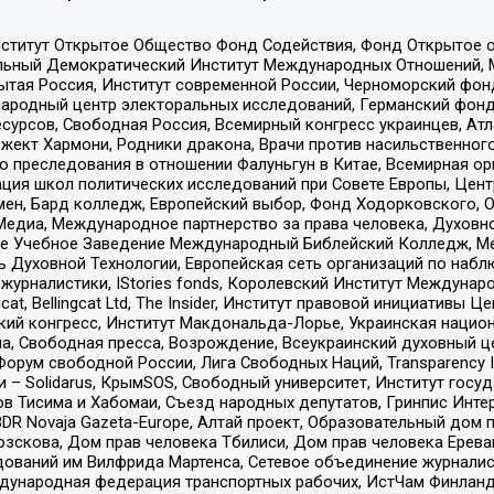
ститут Открытое Общество Фонд Содействия, Фонд Открытое 
альный Демократический Институт Международных Отношений,
тая Россия, Институт современной России, Черноморский фонд
родный центр электоральных исследований, Германский фонд
рсов, Свободная Россия, Всемирный конгресс украинцев, Атла
ект Хармони, Родники дракона, Врачи против насильственного
ию преследования в отношении Фалуньгун в Китае, Всемирная о
ация школ политических исследований при Совете Европы, Цен
мен, Бард колледж, Европейский выбор, Фонд Ходорковского,
едиа, Международное партнерство за права человека, Духовно
ое Учебное Заведение Международный Библейский Колледж, М
ь Духовной Технологии, Европейская сеть организаций по наб
урналистики, IStories fonds, Королевский Институт Между
gcat, Bellingcat Ltd, The Insider, Институт правовой инициатив
инский конгресс, Институт Макдональда-Лорье, Украинская нац
, Свободная пресса, Возрождение, Всеукраинский духовный цен
орум свободной России, Лига Свободных Наций, Transparеncy I
– Solidarus, КрымSOS, Свободный университет, Институт госу
в Тисима и Хабомаи, Съезд народных депутатов, Гринпис Инте
DR Novaja Gazeta-Europe, Алтай проект, Образовательный дом 
зскова, Дом прав человека Тбилиси, Дом прав человека Ерева
едований им Вилфрида Мартенса, Сетевое объединение журнали
Международная федерация транспортных рабочих, ИстЧам Финлан