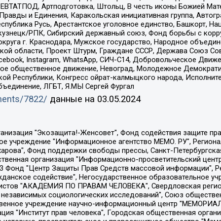
РЕВТАТПОД, Артподготовка, Штольц, В честь иконы Божией Мате
равды и Единения, Каракольская инициативная группа, Автогра
спублика Русь, Арестантское уголовное единство, Башкорт, Наци
окузнецк/РПК, Сибирский державный союз, Фонд борьбы с кор
округа г. Краснодара, Мужское государство, Народное объедин
ой области, Проект Штурм, Граждане СССР, Держава Союз Сов
Facebook, Instagram, WhatsApp, СИЧ-С14, Добровольческое Движ
ское общественное движение, Невоград, Молодежное Демократ
ой Республики, Конгресс ойрат-калмыцкого народа, Исполнит
бъединение, ЛГБТ, Я.МЫ Сергей Фургал
uments/7822/
данные на
03.05.2024
Общество с ограниченной ответственностью "Радио Свободная Европа/Радио Свобода", Чешское информационное агентство "MEDIUM-ORIENT", Красноярская региональная общественная организация "Мы против СПИДа", Камалягин Денис Николаевич, Маркелов Сергей Евгеньевич, Пономарев Лев Александрович, Савицкая Людмила Алексеевна, Автономная некоммерческая организация "Центр по работе с проблемой насилия "НАСИЛИЮ.НЕТ", Межрегиональный профессиональный союз работников здравоохранения "Альянс врачей", Юридическое лицо, зарегистрированное в Латвийской Республике, SIA "Medusa Project" (регистрационный номер 40103797863, дата регистрации 10.06.2014), Некоммерческая организация "Фонд по борьбе с коррупцией", Автономная некоммерческая организация "Институт права и публичной политики", Баданин Роман Сергеевич, Гликин Максим Александрович, Железнова Мария Михайловна, Лукьянова Юлия Сергеевна, Маетная Елизавета Витальевна, Маняхин Петр Борисович, Чуракова Ольга Владимировна, Ярош Юлия Петровна, Юридическое лицо "The Insider SIA", зарегистрированное в Риге, Латвийская Республика (дата регистрации 26.06.2015), являющееся администратором доменного имени интернет-издания "The Insider SIA", https://theins.ru, Постернак Алексей Евгеньевич, Рубин Михаил Аркадьевич, Анин Роман Александрович, Юридическое лицо Istories fonds, зарегистрированное в Латвийской Республике (регистрационный номер 50008295751, дата регистрации 24.02.2020), Великовский Дмитрий Александрович, Долинина Ирина Николаевна, Мароховская Алеся Алексеевна, Шлейнов Роман Юрьевич, Шмагун Олеся Валентиновна, Общество с ограниченной ответственностью "Альтаир 2021", Общество с ограниченной ответственностью "Вега 2021", Общество с ограниченной ответственностью "Главный редактор 2021", Общество с ограниченной ответственностью "Ромашки монолит", Важенков Артем Валерьевич, Ивановская областная общественная организация "Центр гендерных исследований", Гурман Юрий Альбертович, Медиапроект "ОВД-Инфо", Егоров Владимир Владимирович, Жилинский Владимир Александрович, Общество с ограниченной ответственностью "ЗП", Иванова София Юрьевна, Карезина Инна Павловна, Кильтау Екатерина Викторовна, Петров Алексей Викторович, Пискунов Сергей Евгеньевич, Смирнов Сергей Сергеевич, Тихонов Михаил Сергеевич, Общество с ограниченной ответственностью "ЖУРНАЛИСТ-ИНОСТРАННЫЙ АГЕНТ", Арапова Галина Юрьевна, Вольтская Татьяна Анатольевна, Американская компания "Mason G.E.S. Anonymous Foundation" (США), являющаяся владельцем интернет-издания https://mnews.world/, Компания "Stichting Bellingcat", зарегистрированная в Нидерландах (дата регистрации 11.07.2018), Захаров Андрей Вячеславович, Клепиковская Екатерина Дмитриевна, Общество с ограниченной ответственностью "МЕМО", Перл Роман Александрович, Симонов Евгений Алексеевич, Соловьева Елена Анатольевна, Сотников Даниил Владимирович, Сурначева Елизавета Дмитриевна, Автономная некоммерческая организация по защите прав человека и информированию населения "Якутия – Наше Мнение", Общество с ограниченной ответственностью "Москоу диджитал медиа", с 26.01.2023 Общество с ограниченной ответственностью "Чайка Белые сады", Ветошкина Валерия Валерьевна, Заговора Максим Александрович, Межрегиональное общественное движение "Российская ЛГБТ - сеть", Оленичев Максим Владимирович, Павлов Иван Юрьевич, Скворцова Елена Сергеевна, Общество с ограниченной ответственностью "Как бы инагент", Кочетков Игорь Викторович, Общество с ограниченной ответственностью "Честные выборы", Еланчик Олег Александрович, Общество с ограниченной ответственностью "Нобелевский призыв", Гималова Регина Эмилевна, Григорьев Андрей Валерьевич, Григорьева Алина Александровна, Ассоциация по содействию защите прав призывников, альтернативнослужащих и военнослужащих "Правозащитная группа "Гражданин.Армия.Право", Хисамова Регина Фаритовна, Автономная некоммерческая организация по реализа