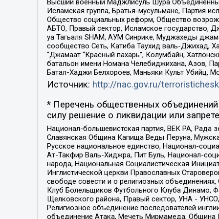
Высший военный Маджлисуль Шура Объединенных с
Исламская группа, Братья-мусульмане, Партия ис
Общество социальных реформ, Общество возрожд
АБТО, Правый сектор, Исламское государство, Д
уа Тагьаля SHAM, АУМ Синрике, Муджахеды джама
сообщество Сеть, Катиба Таухид валь-Джихад, Хай
“Джамаат “Красный пахарь”, Колумбайн, Хатлонск
батальон имени Номана Челебиджихана, Азов, Па
Батал-Хаджи Белхороев, Маньяки Культ Убийц, М
Источник:
http://nac.gov.ru/terroristichesk
* Перечень общественных объединений 
силу решение о ликвидации или запрете
Национал-большевистская партия, ВЕК РА, Рада 
Славянская Община Капища Веды Перуна, Мужская
Русское национальное единство, Национал-социа
Ат-Такфир Валь-Хиджра, Пит Буль, Национал-соц
народа, Национальная Социалистическая Инициат
Инглистической церкви Православных Староверов
свободе совести и о религиозных объединениях,
Клуб Болельщиков Футбольного Клуба Динамо, Фа
Щелковского района, Правый сектор, УНА - УНСО, У
Религиозное объединение последователей инглии
объединение Атака, Мечеть Мирмамеда, Община К