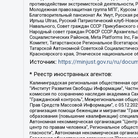
противодействии экстремистской деятельности, 
Молодежная правозащитная группа МПГ, Курсом П
Благотворительный пансионат Ак Умут, Русская ре
Иртыш Ultras, Русский Патриотический клуб-Нов
Навального, Совет граждан СССР Прикубанского 
Народный совет граждан РСФСР СССР Архангельск
Социалистических Районов, Meta Platforms Inc, 
Комитет, Татарстанское Региональное Всетатар
Татарской Автономной Советской Социалистическ
Красноярского края, Этническое национальное о
Источник:
https://minjust.gov.ru/ru/doc
* Реестр иностранных агентов:
Калининградская региональная общественная организация "Экозащита!-Женсовет", Фонд содействия защите прав и свобод граждан "Общественный вердикт", Фонд "Институт Развития Свободы Информации", Частное учреждение "Информационное агентство МЕМО. РУ", Региональная общественная организация "Общественная комиссия по сохранению наследия академика Сахарова", Фонд поддержки свободы прессы, Санкт-Петербургская общественная правозащитная организация "Гражданский контроль", Межрегиональная общественная организация "Информационно-просветительский центр "Мемориал", Региональный Фонд "Центр Защиты Прав Средств Массовой Информации", с 05.12.2023 Фонд "Центр Защиты Прав Средств массовой информации", Региональная общественная благотворительная организация помощи беженцам и мигрантам "Гражданское содействие", Негосударственное образовательное учреждение дополнительного профессионального образования (повышение квалификации) специалистов "АКАДЕМИЯ ПО ПРАВАМ ЧЕЛОВЕКА", Свердловская региональная общественная организация "Сутяжник", Автономная некоммерческая организация "Центр независимых социологических исследований", Союз общественных объединений "Российский исследовательский центр по правам человека", Региональное общественное учреждение научно-информационный центр "МЕМОРИАЛ", Некоммерческая организация "Фонд защиты гласности", Автономная некоммерческая организация "Институт прав человека", Городская общественная организация "Екатеринбургское общество "МЕМОРИАЛ", Городская общественная организация "Рязанское историко-просветительское и правозащитное общество "Мемориал" (Рязанский Мемориал), Челябинский региональный орган общественной самодеятельности – женское общественное объединение "Женщины Евразии", Челябинский региональный орган общественной самодеятельности "Уральская правозащитная группа", Фонд содействия защите здоровья и социальной справедливости имени Андрея Рылькова, Автономная Некоммерческая Организация "Аналитический Центр Юрия Левады", Автономная некоммерческая организация социальной поддержки населения "Проект Апрель", Региональная общественная организация помощи женщинам и детям, находящимся в кризисной ситуации "Информационно-методический центр "Анна", Фонд содействия развитию массовых коммуникаций и правовому просвещению "Так-так-Так", Фонд содействия устойчивому развитию "Серебряная тайга", Свердловский региональный общественный фонд социальных проектов "Новое время", "Idel.Реалии", Кавказ.Реалии, Крым.Реалии, Телеканал Настоящее Время, Татаро-башкирская служба Радио Свобода (Azatliq Radiosi), Радио Свободная Европа/Радио Свобода (PCE/PC), "Сибирь.Реалии", "Фактограф", Благотворительный фонд помощи осужденным и их семьям, Автономная некоммерческая организация "Институт глобализации и социальных движений", Фонд "В защиту прав заключенных", Частное учреждение "Центр поддержки и содействия развитию средств массовой информации", Пензенский региональный общественный благотворительный фонд "Гражданский союз", "Север.Реалии", Некоммерческая организация Фонд "Правовая инициатива", 