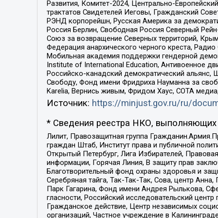
Развития, Комитет-2024, Центрально-Европейски
трактатов Свидетелей Иеговы, Гражданский Совет
РЭНД корпорейшн, Русская Америка за демократи
Россия Берлин, Свободная Россия Северный Рейн-В
Союз за возвращение Северных территорий, Крымско
Федерация анархического черного креста, Радио
Мобильная академия поддержки гендерной демократи
Institute of International Education, Антивоенн
Российско-канадский демократический альянс, 
Свободу, Фонд имени Фридриха Науманна за свобо
Karelia, Вернись живым, Фридом Хаус, СОТА меди
Источник:
https://minjust.gov.ru/ru/doc
* Сведения реестра НКО, выполняющих 
Лилит, Правозащитная группа Гражданин.Армия.П
граждан Штаб, Институт права и публичной поли
Открытый Петербург, Лига Избирателей, Правова
информации, Горячая Линия, В защиту прав закл
Благотворительный фонд охраны здоровья и защи
Серебряная тайга, Так-Так-Так, Сова, центр Анн
Парк Гагарина, Фонд имени Андрея Рылькова, Сф
гласности, Российский исследовательский центр 
Гражданское действие, Центр независимых соци
организаций, Частное учреждение в Калининград