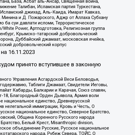
на, База, Асбат аль-Ансар, Священная война,
ижение Талибан, Исламская партия Туркестана,
Исламский джихад, Аль-Каида, Имарат Кавказ,
 Минина и Д. Пожарского, Аджр от Аллаха Субхану
о ба суи давлати исломи, Террористическое
/White Power, Артподготовка, Религиозная группа
Оренбург, Крымско-татарский добровольческий
орона, Дуббайский джамаат, московская ячейка,
усский добровольческий корпус
 на
16.11.2023
судом принято вступившее в законную
вного Управления Асгардской Веси Беловодья,
годержавию, Таблиги Джамаат, Свидетели Иеговы,
айат Кабарды, Балкарии и Карачая, Союз славян,
т-18, Благородный Орден Дьявола, Армия воли
ое национальное единство, Древнерусской
 нелегальной иммиграции, Кровь и Честь, О
усское национальное единство, Северное Братство,
ровский, Община Коренного Русского народа
атство, Белый Крест, Misanthropic division,
еское объединение Русские, Русское национальное
котатарского народа, Рубеж Севера, ТОЙС, О