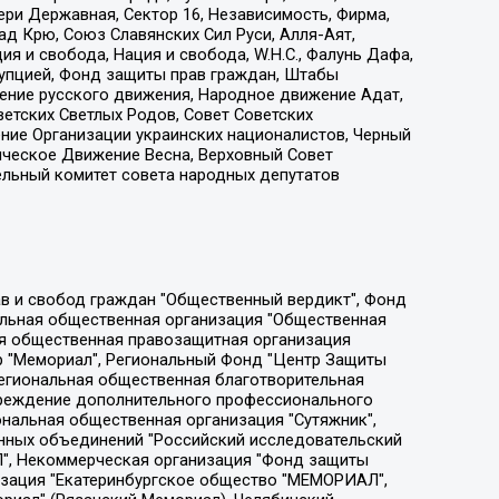
ри Державная, Сектор 16, Независимость, Фирма,
д Крю, Союз Славянских Сил Руси, Алля-Аят,
я и свобода, Нация и свобода, W.H.С., Фалунь Дафа,
рупцией, Фонд защиты прав граждан, Штабы
ение русского движения, Народное движение Адат,
етских Светлых Родов, Совет Советских
ение Организации украинских националистов, Черный
ическое Движение Весна, Верховный Совет
ельный комитет совета народных депутатов
ции социально-правовых программ "Лилит", Дальневосточное общественное движение "Маяк", Санкт-Петербургская ЛГБТ-инициативная группа "Выход", Инициативная группа ЛГБТ+ "Реверс", Алексеев Андрей Викторович, Бекбулатова Таисия Львовна, Беляев Иван Михайлович, Владыкина Елена Сергеевна, Гельман Марат Александрович, Никульшина Вероника Юрьевна, Толоконникова Надежда Андреевна, Шендерович Виктор Анатольевич, Общество с ограниченной ответственностью "Данное сообщение", Общество с ограниченной ответственностью Издательский дом "Новая глава", Айнбиндер Александра Александровна, Московский комьюнити-центр для ЛГБТ+инициатив, Благотворительный фонд развития филантропии, Deutsche Welle (Германия, Kurt-Schumacher-Strasse 3, 53113 Bonn), Борзунова Мария Михайловна, Воробьев Виктор Викторович, Голубева Анна Львовна, Константинова Алла Михайловна, Малкова Ирина Владимировна, Мурадов Мурад Абдулгалимович, Осетинская Елизавета Николаевна, Понасенков Евгений Николаевич, Ганапольский Матвей Юрьевич, Киселев Евгений Алексеевич, Борухович Ирина Григорьевна, Дремин Иван Тимофеевич, Дубровский Дмитрий Викторович, Красноярская региональная общественная организация поддержки и развития альтернативных образовательных технологий и межкультурных коммуникаций "ИНТЕРРА", Маяковская Екатерина Алексеевна, Фейгин Марк Захарович, Филимонов Андрей Викторович, Дзугкоева Регина Николаевна, Доброхотов Роман Александрович, Дудь Юрий Александрович, Елкин Сергей Владимирович, Кругликов Кирилл Игоревич, Сабунаева Мария Леонидовна, Семенов Алексей Владимирович, Шаинян Карен Багратович, Шульман Екатерина Михайловна, Асафьев Артур Валерьевич, Вахштайн Виктор Семенович, Венедиктов Алексей Алексеевич, Лушникова Екатерина Евгеньевна, Волков Леонид Михайлович, Невзоров Александр Глебович, Пархоменко Сергей Борисович, Сироткин Ярослав Николаевич, Кара-Мурза Владимир Владимирович, Баранова Наталья Владимировна, Гозман Леонид Яковлевич, Кагарлицкий Борис Юльевич, Климарев Михаил Валерьевич, Милов Владимир Станиславович, Автономная некоммерческая организация Краснодарский центр современного искусства "Типография", Моргенштерн Алишер Тагирович, Соболь Любовь Эдуардовна, Общество с ограниченной ответственностью "ЛИЗА НОРМ", Каспаров Гарри Кимович, Ходорковский Михаил Борисович, Общество с ограниченной ответственностью "Апрельские тезисы", Данилович Ирина Брониславовна, Кашин Олег Владимирович, Петров Николай Владимирович, Пивоваров Алексей Владимирович, Соколов Михаил Владимирович, Цветкова Юлия Владимировна, Чичваркин Евгений Александрович, Комитет против пыток/Команда против пыток, Общество с ограниченной ответственностью "Первый научный", Общество с ограниченной ответственностью "Вертолет и ко", Белоцерковская Вероника Борисовна, Кац Максим Евгеньевич, Лазарева Татьяна Юрьевна, Шаведдинов Руслан Табризович, Яшин Илья Валерьевич, Общество с ограниченной ответственностью "Иноагент ААВ", Алешковский Дмитрий Петрович, Альбац Евгения Марковна, Быков Дмитрий Львович, Галямина Юлия Евгеньевна, Лойко Сергей Леонидович, Мартынов Кирилл Константинович, Медведев Сергей Александрович, Крашенинников Федор Геннадиевич, Гордеева Катерина Вл