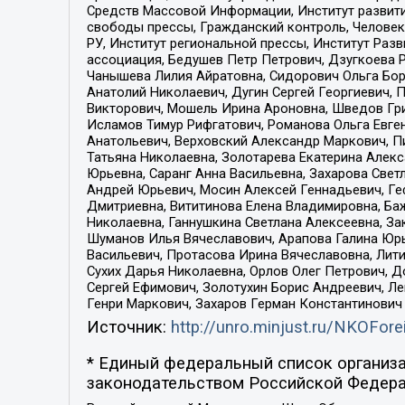
Средств Массовой Информации, Институт развити
свободы прессы, Гражданский контроль, Человек
РУ, Институт региональной прессы, Институт Ра
ассоциация, Бедушев Петр Петрович, Дзугкоева 
Чанышева Лилия Айратовна, Сидорович Ольга Бори
Анатолий Николаевич, Дугин Сергей Георгиевич, 
Викторович, Мошель Ирина Ароновна, Шведов Гри
Исламов Тимур Рифгатович, Романова Ольга Евге
Анатольевич, Верховский Александр Маркович, П
Татьяна Николаевна, Золотарева Екатерина Алек
Юрьевна, Саранг Анна Васильевна, Захарова Свет
Андрей Юрьевич, Мосин Алексей Геннадьевич, Ге
Дмитриевна, Вититинова Елена Владимировна, Ба
Николаевна, Ганнушкина Светлана Алексеевна, За
Шуманов Илья Вячеславович, Арапова Галина Юрь
Васильевич, Протасова Ирина Вячеславовна, Лит
Сухих Дарья Николаевна, Орлов Олег Петрович, 
Сергей Ефимович, Золотухин Борис Андреевич, Л
Генри Маркович, Захаров Герман Константинович
Источник:
http://unro.minjust.ru/NKOFore
* Единый федеральный список организа
законодательством Российской Федера