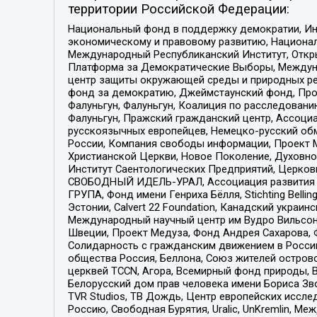
территории Российской Федерации:
Национальный фонд в поддержку демократии, Ин
экономическому и правовому развитию, Национ
Международный Республиканский Институт, Откры
Платформа за Демократические Выборы, Междуна
центр защиты окружающей среды и природных ресу
фонд за демократию, Джеймстаунский фонд, Прож
Фалуньгун, Фалуньгун, Коалиция по расследован
Фалуньгун, Пражский гражданский центр, Ассоци
русскоязычных европейцев, Немецко-русский об
России, Компания свободы информации, Проект М
Христианской Церкви, Новое Поколение, Духовн
Институт Саентологических Предприятий, Церков
СВОБОДНЫЙ ИДЕЛЬ-УРАЛ, Ассоциация развития ж
ГРУПА, Фонд имени Генриха Бёлля, Stichting Bellin
Эстонии, Calvert 22 Foundation, Канадский укра
Международный научный центр им Вудро Вильсона
Швеции, Проект Медуза, Фонд Андрея Сахарова, Ф
Солидарность с гражданским движением в России 
общества Россия, Беллона, Союз жителей острово
церквей TCCN, Агора, Всемирный фонд природы, B
Белорусский дом прав человека имени Бориса Зво
TVR Studios, ТВ Дождь, Центр европейских иссл
Россию, Свободная Бурятия, Uralic, UnKremlin, 