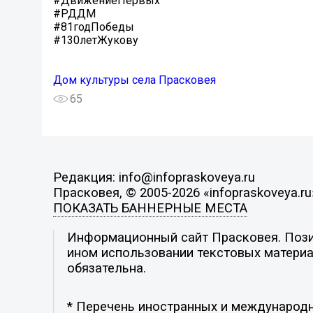
#ДвижениеПервых
#РДДМ
#81годПобеды
#130летЖукову
Дом культуры села Прасковея
65
Редакция: info@infopraskoveya.ru
Прасковея, © 2005-2026 «infopraskoveya.ru
ПОКАЗАТЬ БАННЕРНЫЕ МЕСТА
Информационный сайт Прасковея. Позиц
ином использовании текстовых материал
обязательна.
* Перечень иностранных и международн