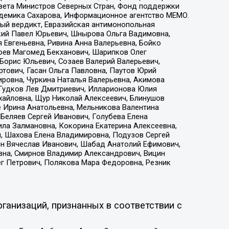
овета Министров Северных Стран, Фонд поддержки
адемика Сахарова, Информационное агентство МЕМО.
ый вердикт, Евразийская антимонопольная
кий Павел Юрьевич, Шнырова Ольга Вадимовна,
 Евгеньевна, Ривина Анна Валерьевна, Бойко
хоев Магомед Бекханович, Шарипков Олег
Борис Юльевич, Созаев Валерий Валерьевич,
тович, Гасан Ольга Павловна, Паутов Юрий
ровна, Чуркина Наталья Валерьевна, Акимова
 Гудков Лев Дмитриевич, Илларионова Юлия
ихайловна, Щур Николай Алексеевич, Блинушов
е Ирина Анатольевна, Мельникова Валентина
Беляев Сергей Иванович, Голубева Елена
ила Залмановна, Кокорина Екатерина Алексеевна,
, Шахова Елена Владимировна, Подузов Сергей
ин Вячеслав Иванович, Шабад Анатолий Ефимович,
вна, Смирнов Владимир Александрович, Вицин
ег Петрович, Полякова Мара Федоровна, Резник
ганизаций, признанных в соответствии с