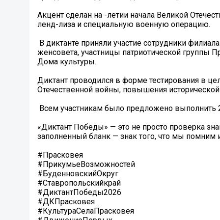
Акцент сделан на -летии начала Великой Отече
ленд-лиза и специальную военную операцию.
️ В диктанте приняли участие сотрудники филиа
женсовета, участницы патриотической группы П
Дома культуры.
Диктант проводился в форме тестирования в це
Отечественной войны, повышения исторической 
️ Всем участникам было предложено выполнить 2
«Диктант Победы» — это не просто проверка зна
заполненный бланк — знак того, что мы помним
#Прасковея
#ПрикумьеВозможностей
#БуденновскийОкруг
#Ставропольскийкрай
#ДиктантПобеды2026
#ДКПрасковея
#КультураСелаПрасковея