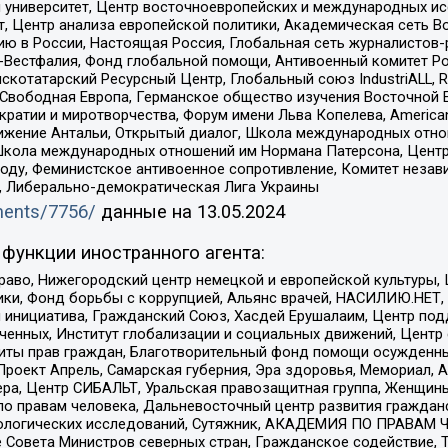
й университет, Центр восточноевропейских и международных и
, Центр анализа европейской политики, Академическая сеть Во
ю в России, Настоящая Россия, Глобальная сеть журналистов
естфалия, Фонд глобальной помощи, Антивоенный комитет России,
татарский Ресурсный Центр, Глобальный союз IndustriALL, Russi
 Свободная Европа, Германское общество изучения Восточной 
и и миротворчества, Форум имени Льва Копелева, American Counci
ое движение Антальи, Открытый диалог, Школа международных отн
Школа международных отношений им Нормана Патерсона, Центр
ду, Феминистское антивоенное сопротивление, Комитет независ
а, Либерально-демократическая Лига Украины
uments/7756/
данные на
13.05.2024
функции иностранного агента:
раво, Нижегородский центр немецкой и европейской культуры,
тики, Фонд борьбы с коррупцией, Альянс врачей, НАСИЛИЮ.НЕТ,
я инициатива, Гражданский Союз, Хасдей Ерушалаим, Центр по
юченных, Институт глобализации и социальных движений, Цент
ты прав граждан, Благотворительный фонд помощи осужденным
а, Проект Апрель, Самарская губерния, Эра здоровья, Мемориал
ера, Центр СИБАЛЬТ, Уральская правозащитная группа, Женщины
по правам человека, Дальневосточный центр развития гражданс
ологических исследований, Сутяжник, АКАДЕМИЯ ПО ПРАВАМ Ч
е Совета Министров северных стран, Гражданское содействие,