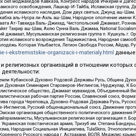
ил моджахедов Кавказа, Конгресс народов Ичкерии и Дагеста
ламского освобождения, Лашкар-И-Тайба, Исламская группа, Дв
ения исламского наследия, Дом двух святых, Джунд аш-Шам, 
жабха аль-Нусра ли-Ахль аш-Шам, Народное ополчение имени К.
ата Ат-Тавхида Валь-Джихад, Чистопольский Джамаат, Рохнам
ят Тахрир аш-Шам, Ахлю Сунна Валь Джамаа, National Socialism
ий джамаат, Мусульманская религиозная группа п. Кушкуль г. 
ртия исламского возрождения Таджикистана, Народная самооб
олодёжь Которая Улыбается, Легион Свобода России, Айдар, Р
ie-i-ekstremistskie-organizacii-i-materialy.html
данные
и религиозных организаций в отношении которых 
 деятельности:
земли Кубанской Духовно Родовой Державы Русь, Община Духо
 Духовная Семинария Староверов-Инглингов, Нурджулар, К Бо
листическое общество, Джамаат мувахидов, Объединенный Вил
иалистическая рабочая партия России, Славянский союз, Форма
ива города Череповца, Духовно-Родовая Держава Русь, Русск
-Инглингов, Русский общенациональный союз, Движение против
 Омская организация общественного политического движения Р
йзрахманисты, Мусульманская религиозная организация п. Бо
краинская повстанческая армия, Тризуб им. Степана Бандеры, Бр
зма, Народная Социальная Инициатива, TulaSkins, Этнополитич
оренного Русского народа г. Астрахани, ВОЛЯ, Меджлис крымс