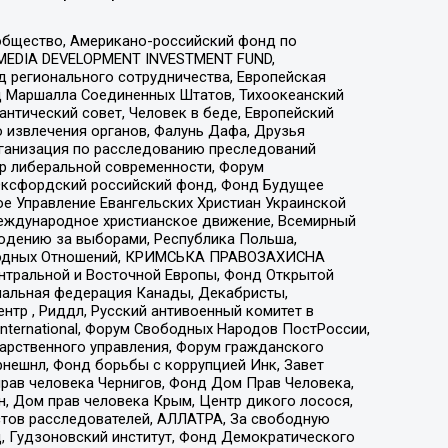
общество, Американо-российский фонд по
 MEDIA DEVELOPMENT INVESTMENT FUND,
 регионального сотрудничества, Европейская
 Маршалла Соединенных Штатов, Тихоокеанский
нтический совет, Человек в беде, Европейский
 извлечения органов, Фалунь Дафа, Друзья
рганизация по расследованию преследований
тр либеральной современности, Форум
 Оксфордский российский фонд, Фонд Будущее
е Управление Евангельских Христиан Украинской
еждународное христианское движение, Всемирный
людению за выборами, Республика Польша,
народных Отношений, КРИМСЬКА ПРАВОЗАХИСНА
ы Центральной и Восточной Европы, Фонд Открытой
иональная федерация Канады, Декабристы,
тр , Риддл, Русский антивоенный комитет в
nternational, Форум Свободных Народов ПостРоссии,
дарственного управления, Форум гражданского
рнешнл, Фонд борьбы с коррупцией Инк, Завет
прав человека Чернигов, Фонд Дом Прав Человека,
н, Дом прав человека Крым, Центр дикого лосося,
стов расследователей, АЛЛАТРА, За свободную
д, Гудзоновский институт, Фонд Демократического