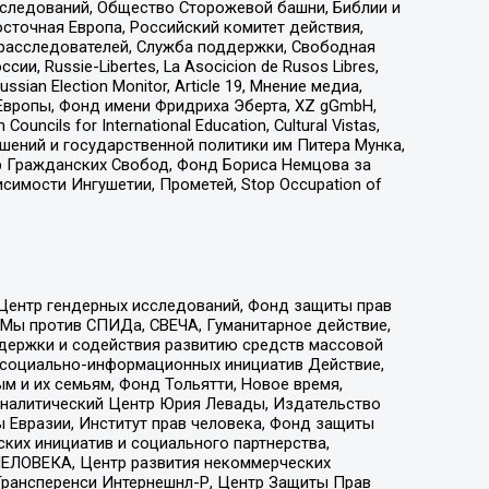
сследований, Общество Сторожевой башни, Библии и
сточная Европа, Российский комитет действия,
-расследователей, Служба поддержки, Свободная
 Russie-Libertes, La Asocicion de Rusos Libres,
an Election Monitor, Article 19, Мнение медиа,
Европы, Фонд имени Фридриха Эберта, XZ gGmbH,
ls for International Education, Cultural Vistas,
ошений и государственной политики им Питера Мунка,
 Гражданских Свобод, Фонд Бориса Немцова за
имости Ингушетии, Прометей, Stop Occupation of
 Центр гендерных исследований, Фонд защиты прав
 Мы против СПИДа, СВЕЧА, Гуманитарное действие,
ддержки и содействия развитию средств массовой
р социально-информационных инициатив Действие,
 и их семьям, Фонд Тольятти, Новое время,
, Аналитический Центр Юрия Левады, Издательство
 Евразии, Институт прав человека, Фонд защиты
ких инициатив и социального партнерства,
ЕЛОВЕКА, Центр развития некоммерческих
 Трансперенси Интернешнл-Р, Центр Защиты Прав