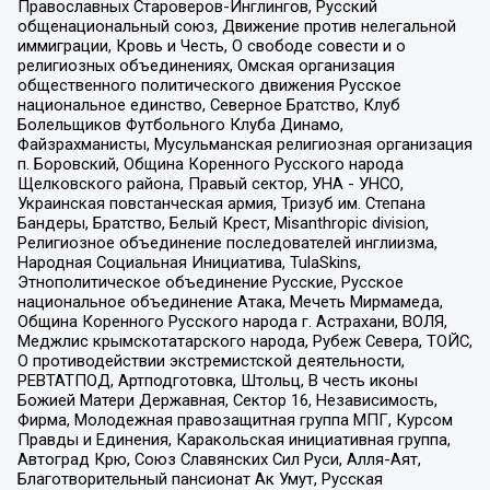
Православных Староверов-Инглингов, Русский
общенациональный союз, Движение против нелегальной
иммиграции, Кровь и Честь, О свободе совести и о
религиозных объединениях, Омская организация
общественного политического движения Русское
национальное единство, Северное Братство, Клуб
Болельщиков Футбольного Клуба Динамо,
Файзрахманисты, Мусульманская религиозная организация
п. Боровский, Община Коренного Русского народа
Щелковского района, Правый сектор, УНА - УНСО,
Украинская повстанческая армия, Тризуб им. Степана
Бандеры, Братство, Белый Крест, Misanthropic division,
Религиозное объединение последователей инглиизма,
Народная Социальная Инициатива, TulaSkins,
Этнополитическое объединение Русские, Русское
национальное объединение Атака, Мечеть Мирмамеда,
Община Коренного Русского народа г. Астрахани, ВОЛЯ,
Меджлис крымскотатарского народа, Рубеж Севера, ТОЙС,
О противодействии экстремистской деятельности,
РЕВТАТПОД, Артподготовка, Штольц, В честь иконы
Божией Матери Державная, Сектор 16, Независимость,
Фирма, Молодежная правозащитная группа МПГ, Курсом
Правды и Единения, Каракольская инициативная группа,
Автоград Крю, Союз Славянских Сил Руси, Алля-Аят,
Благотворительный пансионат Ак Умут, Русская