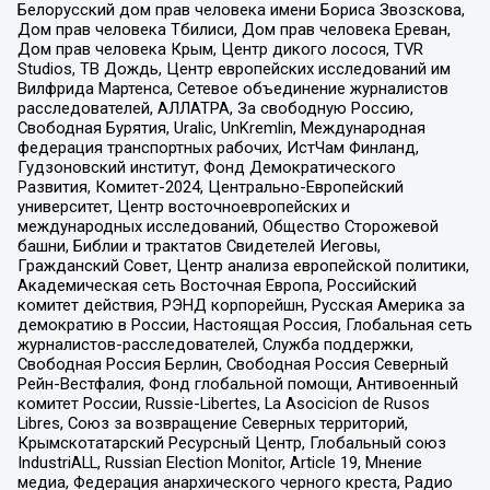
Белорусский дом прав человека имени Бориса Звозскова,
Дом прав человека Тбилиси, Дом прав человека Ереван,
Дом прав человека Крым, Центр дикого лосося, TVR
Studios, ТВ Дождь, Центр европейских исследований им
Вилфрида Мартенса, Сетевое объединение журналистов
расследователей, АЛЛАТРА, За свободную Россию,
Свободная Бурятия, Uralic, UnKremlin, Международная
федерация транспортных рабочих, ИстЧам Финланд,
Гудзоновский институт, Фонд Демократического
Развития, Комитет-2024, Центрально-Европейский
университет, Центр восточноевропейских и
международных исследований, Общество Сторожевой
башни, Библии и трактатов Свидетелей Иеговы,
Гражданский Совет, Центр анализа европейской политики,
Академическая сеть Восточная Европа, Российский
комитет действия, РЭНД корпорейшн, Русская Америка за
демократию в России, Настоящая Россия, Глобальная сеть
журналистов-расследователей, Служба поддержки,
Свободная Россия Берлин, Свободная Россия Северный
Рейн-Вестфалия, Фонд глобальной помощи, Антивоенный
комитет России, Russie-Libertes, La Asocicion de Rusos
Libres, Союз за возвращение Северных территорий,
Крымскотатарский Ресурсный Центр, Глобальный союз
IndustriALL, Russian Election Monitor, Article 19, Мнение
медиа, Федерация анархического черного креста, Радио