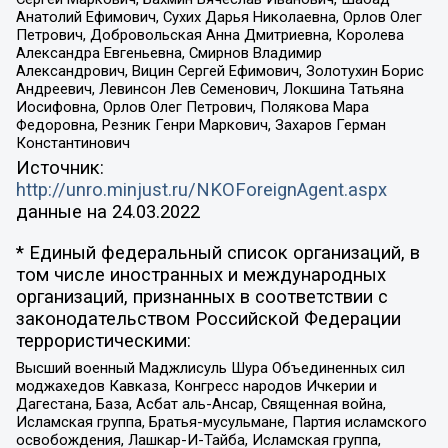
Анатолий Ефимович, Сухих Дарья Николаевна, Орлов Олег
Петрович, Добровольская Анна Дмитриевна, Королева
Александра Евгеньевна, Смирнов Владимир
Александрович, Вицин Сергей Ефимович, Золотухин Борис
Андреевич, Левинсон Лев Семенович, Локшина Татьяна
Иосифовна, Орлов Олег Петрович, Полякова Мара
Федоровна, Резник Генри Маркович, Захаров Герман
Константинович
Источник:
http://unro.minjust.ru/NKOForeignAgent.aspx
данные на
24.03.2022
* Единый федеральный список организаций, в
том числе иностранных и международных
организаций, признанных в соответствии с
законодательством Российской Федерации
террористическими:
Высший военный Маджлисуль Шура Объединенных сил
моджахедов Кавказа, Конгресс народов Ичкерии и
Дагестана, База, Асбат аль-Ансар, Священная война,
Исламская группа, Братья-мусульмане, Партия исламского
освобождения, Лашкар-И-Тайба, Исламская группа,