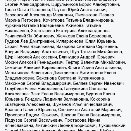
Сергей Алексадрович, Цирульников Борис Альбертович,
Гасан Ольга Павловна, Паутов Юрий Анатольевич,
Верховский Александр Маркович, Пислакова-Паркер
Марина Петровна, Кочеткова Татьяна Владимировна,
Чуркина Наталья Валерьевна, Акимова Татьяна
Николаевна, Золотарева Екатерина Александровна,
Рачинский Ян Збигневич, Жемкова Елена Борисовна,
Гудков Лев Дмитриевич, Илларионова Юлия Юрьевна,
Саранг Анна Васильевна, Захарова Светлана Сергеевна,
Аверин Владимир Анатольевич, Щур Татьяна Михайловна,
Щур Николай Алексеевич, Блинушов Андрей Юрьевич,
Мосин Алексей Геннадьевич, Гефтер Валентин Михайлович,
Симонов Алексей Кириллович, Флиге Ирина Анатольевна,
Мельникова Валентина Дмитриевна, Вититинова Елена
Владимировна, Баженова Светлана Куприяновна,
Максимов Сергей Владимирович, Беляев Сергей Иванович,
Голубева Елена Николаевна, Ганнушкина Светлана
Алексеевна, Закс Елена Владимировна, Буртина Елена
Юрьевна, Гендель Людмила Залмановна, Кокорина
Екатерина Алексеевна, Шуманов Илья Вячеславович,
Арапова Галина Юрьевна, Свечников Анатолий Мариевич,
Прохоров Вадим Юрьевич, Шахова Елена Владимировна,
Подузов Сергей Васильевич, Протасова Ирина
Вячеславовна, Литинский Леонид Борисович, Лукашевский
Сергей Маркович, Бахмин Вячеслав Иванович, Шабад