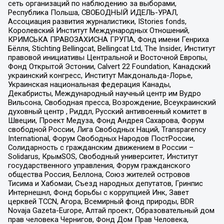
сеть организаций по наблюдению за выборами,
Республика Польша, СВОБОДНЫЙ ИДЕЛЬ-УРАЛ,
Ассоциация развития журналистики, IStories fonds,
Королевский Институт Международных Отношений,
КРИМСЬКА ПРАВОЗАХИСНА ГРУПА, Фонд имени Генриха
Бёлля, Stichting Bellingcat, Bellingcat Ltd, The Insider, Институт
правовой инициативы Центральной и Восточной Европы,
Фонд Открытой Эстонии, Calvert 22 Foundation, Канадский
украинский конгресс, Институт Макдональда-Лорье,
Украинская национальная федерация Канады,
Декабристы, Международный научный центр им Вудро
Вильсона, Свободная пресса, Возрождение, Всеукраинский
духовный центр , Риддл, Русский антивоенный комитет в
Швеции, Проект Медуза, Фонд Андрея Сахарова, Форум
свободной России, Лига Свободных Наций, Transparеncy
International, Форум Свободных Народов ПостРоссии,
Солидарность с гражданским движением в России –
Solidarus, КрымSOS, Свободный университет, Институт
государственного управления, Форум гражданского
общества Россия, Беллона, Союз жителей островов
Тисима и Хабомаи, Съезд народных депутатов, Гринпис
Интернешнл, Фонд борьбы с коррупцией Инк, Завет
церквей TCCN, Агора, Всемирный фонд природы, BDR
Novaja Gazeta-Europe, Алтай проект, Образовательный дом
прав человека Чернигов, Фонд Дом Прав Человека,