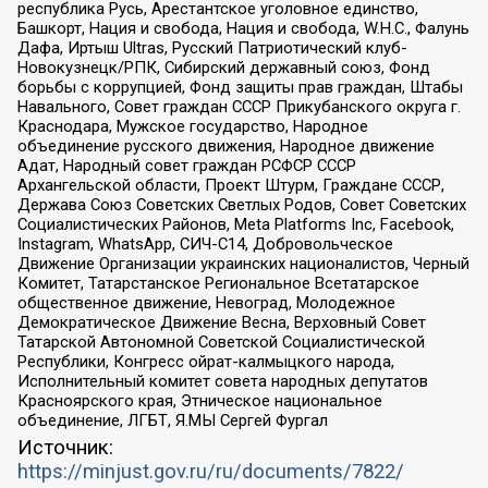
республика Русь, Арестантское уголовное единство,
Башкорт, Нация и свобода, Нация и свобода, W.H.С., Фалунь
Дафа, Иртыш Ultras, Русский Патриотический клуб-
Новокузнецк/РПК, Сибирский державный союз, Фонд
борьбы с коррупцией, Фонд защиты прав граждан, Штабы
Навального, Совет граждан СССР Прикубанского округа г.
Краснодара, Мужское государство, Народное
объединение русского движения, Народное движение
Адат, Народный совет граждан РСФСР СССР
Архангельской области, Проект Штурм, Граждане СССР,
Держава Союз Советских Светлых Родов, Совет Советских
Социалистических Районов, Meta Platforms Inc, Facebook,
Instagram, WhatsApp, СИЧ-С14, Добровольческое
Движение Организации украинских националистов, Черный
Комитет, Татарстанское Региональное Всетатарское
общественное движение, Невоград, Молодежное
Демократическое Движение Весна, Верховный Совет
Татарской Автономной Советской Социалистической
Республики, Конгресс ойрат-калмыцкого народа,
Исполнительный комитет совета народных депутатов
Красноярского края, Этническое национальное
объединение, ЛГБТ, Я.МЫ Сергей Фургал
Источник:
https://minjust.gov.ru/ru/documents/7822/