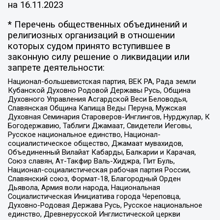
на
16.11.2023
* Перечень общественных объединений и
религиозных организаций в отношении
которых судом принято вступившее в
законную силу решение о ликвидации или
запрете деятельности:
Национал-большевистская партия, ВЕК РА, Рада земли
Кубанской Духовно Родовой Державы Русь, Община
Духовного Управления Асгардской Веси Беловодья,
Славянская Община Капища Веды Перуна, Мужская
Духовная Семинария Староверов-Инглингов, Нурджулар, К
Богодержавию, Таблиги Джамаат, Свидетели Иеговы,
Русское национальное единство, Национал-
социалистическое общество, Джамаат мувахидов,
Объединенный Вилайат Кабарды, Балкарии и Карачая,
Союз славян, Ат-Такфир Валь-Хиджра, Пит Буль,
Национал-социалистическая рабочая партия России,
Славянский союз, Формат-18, Благородный Орден
Дьявола, Армия воли народа, Национальная
Социалистическая Инициатива города Череповца,
Духовно-Родовая Держава Русь, Русское национальное
единство, Древнерусской Инглистической церкви