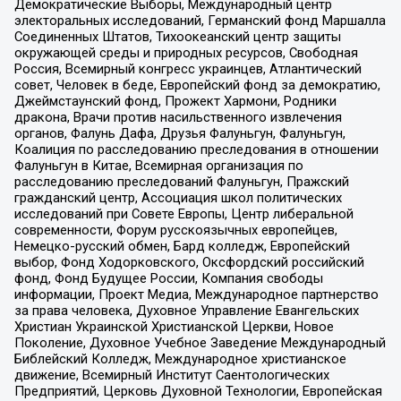
Демократические Выборы, Международный центр
электоральных исследований, Германский фонд Маршалла
Соединенных Штатов, Тихоокеанский центр защиты
окружающей среды и природных ресурсов, Свободная
Россия, Всемирный конгресс украинцев, Атлантический
совет, Человек в беде, Европейский фонд за демократию,
Джеймстаунский фонд, Прожект Хармони, Родники
дракона, Врачи против насильственного извлечения
органов, Фалунь Дафа, Друзья Фалуньгун, Фалуньгун,
Коалиция по расследованию преследования в отношении
Фалуньгун в Китае, Всемирная организация по
расследованию преследований Фалуньгун, Пражский
гражданский центр, Ассоциация школ политических
исследований при Совете Европы, Центр либеральной
современности, Форум русскоязычных европейцев,
Немецко-русский обмен, Бард колледж, Европейский
выбор, Фонд Ходорковского, Оксфордский российский
фонд, Фонд Будущее России, Компания свободы
информации, Проект Медиа, Международное партнерство
за права человека, Духовное Управление Евангельских
Христиан Украинской Христианской Церкви, Новое
Поколение, Духовное Учебное Заведение Международный
Библейский Колледж, Международное христианское
движение, Всемирный Институт Саентологических
Предприятий, Церковь Духовной Технологии, Европейская