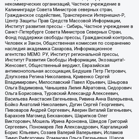
некоммерческих организаций, Частное учреждение в
Калининграде Совета Министров северных стран,
Гражданское содействие, Трансперенси Интернешнл-Р,
Центр Защиты Прав Средств Массовой Информации,
Институт развития прессы - Сибирь, Частное учреждение в
Санкт-Петербурге Совета Министров Северных Стран,
Фонд поддержки свободы прессы, Гражданский контроль,
Человек и Закон, Общественная комиссия по сохранению
наследия академика Сахарова, Информационное
агентство МЕМО. РУ, Институт региональной прессы,
Институт Развития Свободы Информации, Экозащита!-
Женсовет, Общественный вердикт, Евразийская
антимонопольная ассоциация, Бедушев Петр Петрович,
Дзугкоева Регина Николаевна, Кривенко Сергей
Владимирович, Милославский Павел Юрьевич, Шнырова
Ольга Вадимовна, Чанышева Лилия Айратовна, Сидорович
Ольга Борисовна, Туровский Александр Алексеевич,
Васильева Анастасия Евгеньевна, Ривина Анна Валерьевна,
Бойко Анатолий Николаевич, Дугин Сергей Георгиевич,
Пивоваров Андрей Сергеевич, Аверин Виталий Евгеньевич,
Барахоев Магомед Бекханович, Шарипков Олег
Викторович, Мошель Ирина Ароновна, Шведов Григорий
Сергеевич, Пономарев Лев Александрович, Каргалицкий
Борис Юльевич, Созаев Валерий Валерьевич, Исламов
Тимур Рифгатович, Романова Ольга Евгеньевна, Щаров