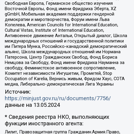
Свободная Европа, Германское общество изучения
Восточной Европы, Фонд имени Фридриха Эберта, XZ
gGmbH, Мобильная академия поддержки гендерной
демократии и миротворчества, Форум имени Льва
Копелева, American Councils for International Education,
Cultural Vistas, Institute of International Education,
Антивоенное движение Антальи, Открытый диалог, Школа
международных отношений и государственной политики
им Питера Мунка, Российско-канадский демократический
альянс, Школа международных отношений им Нормана
Патерсона, Центр Гражданских Свобод, Фонд Бориса
Немцова за Свободу, Фонд имени Фридриха Науманна за
свободу, Феминистское антивоенное сопротивление,
Комитет независимости Ингушетии, Прометей, Stop
Occupation of Karelia, Вернись живым, Фридом Хаус, СОТА
медиа, Либерально-демократическая Лига Украины
Источник:
https://minjust.gov.ru/ru/documents/7756/
данные на
13.05.2024
* Сведения реестра НКО, выполняющих
функции иностранного агента:
Лилит, Правозащитная группа Гражданин.Армия.Право,