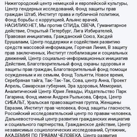
Нижегородский центр немецкой и европейской культуры,
Центр гендерных исследований, Фонд защиты прав
граждан Штаб, Институт права и публичной политики,
Фонд борьбы с коррупцией, Альянс врачей,
НАСИЛИЮ.НЕТ, Мы против СПИДа, СВЕЧА, Гуманитарное
действие, Открытый Петербург, Лига Избирателей,
Правовая инициатива, Гражданский Союз, Хасдей
Ерушалаим, Центр поддержки и содействия развитию
средств массовой информации, Горячая Линия, В защиту
прав заключенных, Институт глобализации и социальных
движений, Центр социально-информационных инициатив
Действие, Благотворительный фонд охраны здоровья и
защиты прав граждан, Благотворительный фонд помощи
осужденным и их семьям, Фонд Тольятти, Новое время,
Серебряная тайга, Так-Так-Так, Сова, центр Анна, Проект
Апрель, Самарская губерния, Эра здоровья, Мемориал,
Аналитический Центр Юрия Левады, Издательство Парк
Гагарина, Фонд имени Андрея Рылькова, Сфера, Центр
СИБАЛЬТ, Уральская правозащитная группа, Женщины
Евразии, Институт прав человека, Фонд защиты гласности,
Российский исследовательский центр по правам человека,
Дальневосточный центр развития гражданских инициатив
и социального партнерства, Гражданское действие, Центр
независимых социологических исследований, Сутяжник,
АКАДЕМИЯ ПО ПРАВАМ ЧЕЛОВЕКА, Центр развития