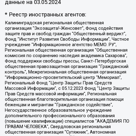
данные на
03.05.2024
* Реестр иностранных агентов:
Калининградская региональная общественная организация "Экозащита!-Женсовет", Фонд содействия защите прав и свобод граждан "Общественный вердикт", Фонд "Институт Развития Свободы Информации", Частное учреждение "Информационное агентство МЕМО. РУ", Региональная общественная организация "Общественная комиссия по сохранению наследия академика Сахарова", Фонд поддержки свободы прессы, Санкт-Петербургская общественная правозащитная организация "Гражданский контроль", Межрегиональная общественная организация "Информационно-просветительский центр "Мемориал", Региональный Фонд "Центр Защиты Прав Средств Массовой Информации", с 05.12.2023 Фонд "Центр Защиты Прав Средств массовой информации", Региональная общественная благотворительная организация помощи беженцам и мигрантам "Гражданское содействие", Негосударственное образовательное учреждение дополнительного профессионального образования (повышение квалификации) специалистов "АКАДЕМИЯ ПО ПРАВАМ ЧЕЛОВЕКА", Свердловская региональная общественная организация "Сутяжник", Автономная некоммерческая организация "Центр независимых социологических исследований", Союз общественных объединений "Российский исследовательский центр по правам человека", Региональное общественное учреждение научно-информационный центр "МЕМОРИАЛ", Некоммерческая организация "Фонд защиты гласности", Автономная некоммерческая организация "Институт прав человека", Городская общественная организация "Екатеринбургское общество "МЕМОРИАЛ", Городская общественная организация "Рязанское историко-просветительское и правозащитное общество "Мемориал" (Рязанский Мемориал), Челябинский региональный орган общественной самодеятельности – женское общественное объединение "Женщины Евразии", Челябинский региональный орган общественной самодеятельности "Уральская правозащитная группа", Фонд содействия защите здоровья и социальной справедливости имени Андрея Рылькова, Автономная Некоммерческая Организация "Аналитический Центр Юрия Левады", Автономная некоммерческая организация социальной поддержки населения "Проект Апрель", Региональная общественная организация помощи женщинам и детям, находящимся в кризисной ситуации "Информационно-методический центр "Анна", Фонд содействия развитию массовых коммуникаций и правовому просвещению "Так-так-Так", Фонд содействия устойчивому развитию "Серебряная тайга", Свердловский региональный общественный фонд социальных проектов "Новое время", "Idel.Реалии", Кавказ.Реалии, Крым.Реалии, Телеканал Настоящее Время, Татаро-башкирская служба Радио Свобода (Azatliq Radiosi), Радио Свободная Европа/Радио Свобода (PCE/PC), "Сибирь.Реалии", "Фактограф", Благотворительный фонд помощи осужденным и их семьям, Автономная некоммерческая организация "Институт глобализации и социальных движений", Фонд "В защиту прав заключенных", Частное учреждение "Центр поддержки и содействия развитию средств массовой информации", Пензенский региональный общественный благотворительный фонд "Гражданский союз", "Север.Реалии", Некоммерческая организация Фонд "Правовая инициатива", Общество с ограниченной ответственностью "Радио Свободная Европа/Радио Свобода", Чешское информационное агентство "MEDIUM-ORIENT", Красноярская региональная общественная организация "Мы против СПИДа", Камалягин Денис Николаевич, Маркелов Сергей Евгеньевич, Пономарев Лев Александрович, Савицкая Людмила Алексеевна, Автономная некоммерческая организация "Центр по работе с проблемой насилия "НАСИЛИЮ.НЕТ", Межрегиональный профессиональный союз работников здравоохранения "Альянс врачей", Юридическое лицо, зарегистрированное в Латвийской Республике, SIA "Medusa Project" (регистрационный номер 40103797863, дата регистрации 10.06.2014), Некоммерческая организация "Фонд по борьбе с коррупцией", Автономная некоммерческая организация "Институт права и публичной политики", Баданин Роман Сергеевич, Гликин Максим Александрович, Железнова Мария Михайловна, Лукьянова Юлия Сергеевна, Маетная Елизавета Витальевна, Маняхин Петр Борисович, Чуракова Ольга Владимировна, Ярош Юлия Петровна, Юридическое лицо "The Insider SIA", зарегистрированное в Риге, Латвийская Республика (дата регистрации 26.06.2015), являющееся администратором доменного имени интернет-издания "The Insider SIA", https://theins.ru, Постернак Алексей Евгеньевич, Рубин Михаил Аркадьевич, Анин Роман Александрович, Юридическое лицо Istories fonds, зарегистрированное в Латвийской Республике (регистрационный номер 50008295751, дата регистрации 24.02.2020), Великовский Дмитрий Александрович, Долинина Ирина Николаевна, Мароховская Алеся Алексеевна, Шлейнов Роман Юрьевич, Шмагун Олеся Валентиновна, Общество с ограниченной ответственностью "Альтаир 2021", Общество с ограниченной ответственностью "Вега 2021", Общество с ограниченной ответственностью "Главный редактор 2021", Общество с ограниченной ответственностью "Ромашки монолит", Важенков Артем Валерьевич, Ивановская областная общественная организация "Центр гендерных исследований", Гурман Юрий Альбертович, Медиапроект "ОВД-Инфо", Егоров Владимир Владимирович, Жилинский Владимир Александрович, Общество с ограниченной ответственностью "ЗП", Иванова София Юрьевна, Карезина Инна Павловна, Кильтау Екатерина Викторовна, Петров Алексей Викторович, Пискунов Сергей Евгеньевич, Смирнов Сергей Сергеевич, Тихонов Михаил Сергеевич, Общество с ограниченной ответственностью "ЖУРНАЛИСТ-ИНОСТРАННЫЙ АГЕНТ", Арапова Галина Юрьевна, Вольтская Татьяна Анатольевна, Американская компания "Mason G.E.S. Anonymous Foundation" (США), являющаяся владельцем интернет-издания https://mnews.world/, Компания "Stichting Bellingcat", зарегистрированная в Нидерландах (дата регистрации 11.07.2018), Захаров Андрей Вячеславович, Клепиковская Екатерина Дмитриевна, Общество с ограниченной ответственностью "МЕМО", Перл Роман Александрович, Симонов Евгений Алексеевич, Соловьева Елена Анатольевна, Сотников Даниил Владимирович, Сурначева Елизавета Дмитриевна, Автономная некоммерческая организация по защите прав человека и информированию населения "Якутия – Наше Мнение", Общество с ограниченной ответственностью "Москоу диджитал медиа", с 26.01.2023 Общество с ограниченной ответственностью "Чайка Белые сады", Ветошкина Валерия Валерьевна, Заговора Максим Александрович, Межрегиональное общественное движение "Российская ЛГБТ - сеть", Оленичев Максим Владимирович, Павлов Иван Юрьевич, Скворцова Елена Сергеевна, Общество с ограниченной ответственностью "Как бы инагент", Кочетков Игорь Викторович, Общество с ограниченной ответственностью "Честные выборы", Еланчик Олег Александрович, Общество с ограниченной ответственностью "Нобелевский призыв", Гималова Регина Эмилевна, Григорьев Андрей Валерьевич, Григорьева Алина Александровна, Ассоциация по содействию защите прав призывников, альтернативнослужащих и военнослужащих "Правозащитная группа "Гражданин.Армия.Право", Хисамова Регина Фаритовна, Автономная некоммерческая организация по реализации социально-правовых программ "Лилит", Дальневосточное общественное движение "Маяк", Санкт-Петербургская ЛГБТ-инициативная группа "Выход", Инициативная группа ЛГБТ+ "Реверс", Алексеев Андрей Викторович, Бекбулатова Таисия Львовна, Беляев Иван Михайлович, Владыкина Елена Сергеевна, Гельман Марат Александрович, Никульшина Вероника Юрьевна, Толоконникова Надежда Андреевна, Шендерович Виктор Анатольевич, Общество с ограниченной ответственностью "Данное сообщение", Общество с ограниченной ответственностью Издательский дом "Новая глава", Айнбиндер Александра Александровна, Московский комьюнити-центр для ЛГБТ+инициатив, Благотворительный фонд развития филантропии, Deutsche Welle (Германия, Kurt-Schumacher-Strasse 3, 53113 Bonn), Борзунова Мария Михайловна, Воробьев Виктор Викторович, Голубева Анна Львовна, Константинова Алла Михайловна, Малкова Ирина Владимировна, Мурадов Мурад Абдулгалимович, Осетинская Елизавета Николаевна, Понасенков Евгений Николаевич, Ганапольский Матвей Юрьевич, Киселев Евгений Алексеевич, Борухович Ирина Григорьевна, Дремин Иван Тимофеевич, Дубровский Дмитрий Викторович, Красноярская региональная общественная организация поддержки и развития альтернативных образовательных технологий и межкультурных коммуникаций "ИНТЕРРА", Маяковская Екатерина Алексеевна, Фейгин Марк Захарович, Филимонов Андрей Викторович, Дзугкоева Регина Николаевна, Доброхотов Роман Александрович, Дудь Юрий Александрович, Елкин Сергей Владимирович, Кругликов Кирилл Игоревич, Сабунаева Мария Леонидовна, Семенов Алексей Владимирович, Шаинян Карен Багратович, Шульман Екатерина Михайловна, Асафьев Артур Валерьевич, Вахштайн Виктор Семенович, Венедиктов Алексей Алексеевич, Лушникова Екатерина Евгеньевна, Волков Леонид Михайлович, Невзоров Александр Глебович, Пархоменко Сергей Борисович, Сироткин Ярослав Николаевич, Кара-Мурза Владимир Владимирович, Баранова Наталья Владимировна, Гозман Леонид Яковлевич, Кагарлицкий Борис Юльевич, Климарев Михаил Валерьевич, Милов Владимир Станиславович, Автономная некоммерческая организация Краснодарский центр современного искусства "Типография", Моргенштерн Алишер Тагирович, Соболь Любовь Эдуардовна, Общество с ограниченной ответственностью "ЛИЗА НОРМ", Каспаров Гарри Кимович, Ходорковский Михаил Борисович, Общество с ограниченной ответственностью "Апрельские тезисы", Данилович Ирина Брониславовна, Кашин Олег Владимирович, Петров Николай Владимирович, Пивоваров Алексей Владимирович, Соколов Михаил Владимирович, Цветкова Юлия Владимировна, Чичваркин Евгений Александрович, Комитет против пыток/Команда против пыток, Общество с ограниченной ответственностью "Первый научный", Общество с ограниченной ответственностью "Вертолет и ко", Белоцерковская Вероника Борисовна, Кац Максим Евгеньевич, Лазарева Татьяна Юрьевна, Шаведдинов Руслан Табризович, Яшин Илья Валерьевич, Общество с ограниченной ответственностью "Иноагент ААВ", Алешковский Дмитрий Петрович, Альбац Евгения Марковна, Быков Дмитрий Львович, Галямина Юлия Евгеньевна, Лойко Сергей Леонидович, Мартынов Кирилл Константинович, Медведев Сергей Александрович, Крашенинников Федор Геннадиевич, Гордеева Катерина Вл