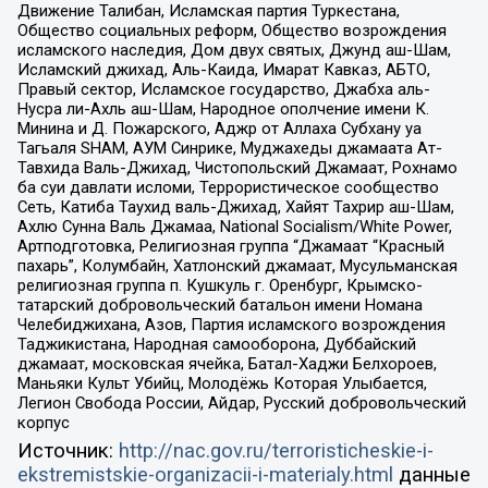
Движение Талибан, Исламская партия Туркестана,
Общество социальных реформ, Общество возрождения
исламского наследия, Дом двух святых, Джунд аш-Шам,
Исламский джихад, Аль-Каида, Имарат Кавказ, АБТО,
Правый сектор, Исламское государство, Джабха аль-
Нусра ли-Ахль аш-Шам, Народное ополчение имени К.
Минина и Д. Пожарского, Аджр от Аллаха Субхану уа
Тагьаля SHAM, АУМ Синрике, Муджахеды джамаата Ат-
Тавхида Валь-Джихад, Чистопольский Джамаат, Рохнамо
ба суи давлати исломи, Террористическое сообщество
Сеть, Катиба Таухид валь-Джихад, Хайят Тахрир аш-Шам,
Ахлю Сунна Валь Джамаа, National Socialism/White Power,
Артподготовка, Религиозная группа “Джамаат “Красный
пахарь”, Колумбайн, Хатлонский джамаат, Мусульманская
религиозная группа п. Кушкуль г. Оренбург, Крымско-
татарский добровольческий батальон имени Номана
Челебиджихана, Азов, Партия исламского возрождения
Таджикистана, Народная самооборона, Дуббайский
джамаат, московская ячейка, Батал-Хаджи Белхороев,
Маньяки Культ Убийц, Молодёжь Которая Улыбается,
Легион Свобода России, Айдар, Русский добровольческий
корпус
Источник:
http://nac.gov.ru/terroristicheskie-i-
ekstremistskie-organizacii-i-materialy.html
данные