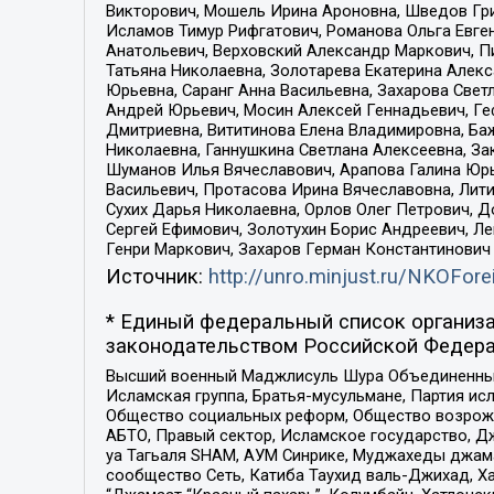
Викторович, Мошель Ирина Ароновна, Шведов Гри
Исламов Тимур Рифгатович, Романова Ольга Евге
Анатольевич, Верховский Александр Маркович, П
Татьяна Николаевна, Золотарева Екатерина Алек
Юрьевна, Саранг Анна Васильевна, Захарова Свет
Андрей Юрьевич, Мосин Алексей Геннадьевич, Ге
Дмитриевна, Вититинова Елена Владимировна, Ба
Николаевна, Ганнушкина Светлана Алексеевна, За
Шуманов Илья Вячеславович, Арапова Галина Юрь
Васильевич, Протасова Ирина Вячеславовна, Лит
Сухих Дарья Николаевна, Орлов Олег Петрович, 
Сергей Ефимович, Золотухин Борис Андреевич, Л
Генри Маркович, Захаров Герман Константинович
Источник:
http://unro.minjust.ru/NKOFore
* Единый федеральный список организа
законодательством Российской Федера
Высший военный Маджлисуль Шура Объединенных с
Исламская группа, Братья-мусульмане, Партия ис
Общество социальных реформ, Общество возрожд
АБТО, Правый сектор, Исламское государство, Д
уа Тагьаля SHAM, АУМ Синрике, Муджахеды джама
сообщество Сеть, Катиба Таухид валь-Джихад, Хай