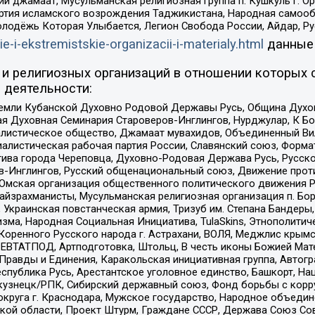
ий джамаат, Мусульманская религиозная группа п. Кушкуль г. 
ртия исламского возрождения Таджикистана, Народная самооб
олодёжь Которая Улыбается, Легион Свобода России, Айдар, Р
ie-i-ekstremistskie-organizacii-i-materialy.html
данные
и религиозных организаций в отношении которых 
 деятельности:
земли Кубанской Духовно Родовой Державы Русь, Община Духо
 Духовная Семинария Староверов-Инглингов, Нурджулар, К Бо
листическое общество, Джамаат мувахидов, Объединенный Вил
иалистическая рабочая партия России, Славянский союз, Форма
ива города Череповца, Духовно-Родовая Держава Русь, Русск
-Инглингов, Русский общенациональный союз, Движение против
 Омская организация общественного политического движения Р
йзрахманисты, Мусульманская религиозная организация п. Бо
краинская повстанческая армия, Тризуб им. Степана Бандеры, Бр
зма, Народная Социальная Инициатива, TulaSkins, Этнополитич
оренного Русского народа г. Астрахани, ВОЛЯ, Меджлис крымс
РЕВТАТПОД, Артподготовка, Штольц, В честь иконы Божией Мате
равды и Единения, Каракольская инициативная группа, Автогра
спублика Русь, Арестантское уголовное единство, Башкорт, Наци
окузнецк/РПК, Сибирский державный союз, Фонд борьбы с кор
округа г. Краснодара, Мужское государство, Народное объедин
ой области, Проект Штурм, Граждане СССР, Держава Союз Сов