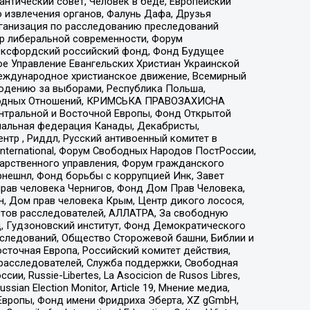
нтический совет, Человек в беде, Европейский
 извлечения органов, Фалунь Дафа, Друзья
рганизация по расследованию преследований
тр либеральной современности, Форум
 Оксфордский российский фонд, Фонд Будущее
е Управление Евангельских Христиан Украинской
еждународное христианское движение, Всемирный
людению за выборами, Республика Польша,
народных Отношений, КРИМСЬКА ПРАВОЗАХИСНА
ы Центральной и Восточной Европы, Фонд Открытой
иональная федерация Канады, Декабристы,
тр , Риддл, Русский антивоенный комитет в
nternational, Форум Свободных Народов ПостРоссии,
дарственного управления, Форум гражданского
рнешнл, Фонд борьбы с коррупцией Инк, Завет
прав человека Чернигов, Фонд Дом Прав Человека,
н, Дом прав человека Крым, Центр дикого лосося,
стов расследователей, АЛЛАТРА, За свободную
д, Гудзоновский институт, Фонд Демократического
сследований, Общество Сторожевой башни, Библии и
сточная Европа, Российский комитет действия,
-расследователей, Служба поддержки, Свободная
 Russie-Libertes, La Asocicion de Rusos Libres,
an Election Monitor, Article 19, Мнение медиа,
Европы, Фонд имени Фридриха Эберта, XZ gGmbH,