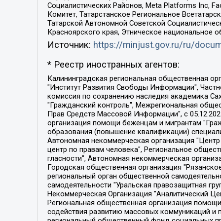
Социалистических Районов, Meta Platforms Inc, 
Комитет, Татарстанское Региональное Всетатар
Татарской Автономной Советской Социалистическ
Красноярского края, Этническое национальное о
Источник:
https://minjust.gov.ru/ru/doc
* Реестр иностранных агентов:
Калининградская региональная общественная организация "Экозащита!-Женсовет", Фонд содействия защите прав и свобод граждан "Общественный вердикт", Фонд "Институт Развития Свободы Информации", Частное учреждение "Информационное агентство МЕМО. РУ", Региональная общественная организация "Общественная комиссия по сохранению наследия академика Сахарова", Фонд поддержки свободы прессы, Санкт-Петербургская общественная правозащитная организация "Гражданский контроль", Межрегиональная общественная организация "Информационно-просветительский центр "Мемориал", Региональный Фонд "Центр Защиты Прав Средств Массовой Информации", с 05.12.2023 Фонд "Центр Защиты Прав Средств массовой информации", Региональная общественная благотворительная организация помощи беженцам и мигрантам "Гражданское содействие", Негосударственное образовательное учреждение дополнительного профессионального образования (повышение квалификации) специалистов "АКАДЕМИЯ ПО ПРАВАМ ЧЕЛОВЕКА", Свердловская региональная общественная организация "Сутяжник", Автономная некоммерческая организация "Центр независимых социологических исследований", Союз общественных объединений "Российский исследовательский центр по правам человека", Региональное общественное учреждение научно-информационный центр "МЕМОРИАЛ", Некоммерческая организация "Фонд защиты гласности", Автономная некоммерческая организация "Институт прав человека", Городская общественная организация "Екатеринбургское общество "МЕМОРИАЛ", Городская общественная организация "Рязанское историко-просветительское и правозащитное общество "Мемориал" (Рязанский Мемориал), Челябинский региональный орган общественной самодеятельности – женское общественное объединение "Женщины Евразии", Челябинский региональный орган общественной самодеятельности "Уральская правозащитная группа", Фонд содействия защите здоровья и социальной справедливости имени Андрея Рылькова, Автономная Некоммерческая Организация "Аналитический Центр Юрия Левады", Автономная некоммерческая организация социальной поддержки населения "Проект Апрель", Региональная общественная организация помощи женщинам и детям, находящимся в кризисной ситуации "Информационно-методический центр "Анна", Фонд содействия развитию массовых коммуникаций и правовому просвещению "Так-так-Так", Фонд содействия устойчивому развитию "Серебряная тайга", Свердловский региональный общественный фонд социальных проектов "Новое время", "Idel.Реалии", Кавказ.Реалии, Крым.Реалии, Телеканал Настоящее Время, Татаро-башкирская служба Радио Свобода (Azatliq Radiosi), Радио Свободная Европа/Радио Свобода (PCE/PC), "Сибирь.Реалии", "Фактограф", Благотворительный фонд помощи осужденным и их семьям, Автономная некоммерческая организация "Институт глобализации и социальных движений", Фонд "В защиту прав заключенных", Частное учреждение "Центр поддержки и содействия развитию средств массовой информации", Пензенский региональный общественный благотворительный фонд "Гражданский союз", "Север.Реалии", Некоммерческая организация Фонд "Правовая инициатива", 