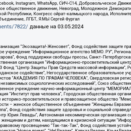
Facebook, Instagram, WhatsApp, СИЧ-С14, Добровольческое Движ
ское общественное движение, Невоград, Молодежное Демократ
ой Республики, Конгресс ойрат-калмыцкого народа, Исполнит
бъединение, ЛГБТ, Я.МЫ Сергей Фургал
uments/7822/
данные на
03.05.2024
Общество с ограниченной ответственностью "Радио Свободная Европа/Радио Свобода", Чешское информационное агентство "MEDIUM-ORIENT", Красноярская региональная общественная организация "Мы против СПИДа", Камалягин Денис Николаевич, Маркелов Сергей Евгеньевич, Пономарев Лев Александрович, Савицкая Людмила Алексеевна, Автономная некоммерческая организация "Центр по работе с проблемой насилия "НАСИЛИЮ.НЕТ", Межрегиональный профессиональный союз работников здравоохранения "Альянс врачей", Юридическое лицо, зарегистрированное в Латвийской Республике, SIA "Medusa Project" (регистрационный номер 40103797863, дата регистрации 10.06.2014), Некоммерческая организация "Фонд по борьбе с коррупцией", Автономная некоммерческая организация "Институт права и публичной политики", Баданин Роман Сергеевич, Гликин Максим Александрович, Железнова Мария Михайловна, Лукьянова Юлия Сергеевна, Маетная Елизавета Витальевна, Маняхин Петр Борисович, Чуракова Ольга Владимировна, Ярош Юлия Петровна, Юридическое лицо "The Insider SIA", зарегистрированное в Риге, Латвийская Республика (дата регистрации 26.06.2015), являющееся администратором доменного имени интернет-издания "The Insider SIA", https://theins.ru, Постернак Алексей Евгеньевич, Рубин Михаил Аркадьевич, Анин Роман Александрович, Юридическое лицо Istories fonds, зарегистрированное в Латвийской Республике (регистрационный номер 50008295751, дата регистрации 24.02.2020), Великовский Дмитрий Александрович, Долинина Ирина Николаевна, Мароховская Алеся Алексеевна, Шлейнов Роман Юрьевич, Шмагун Олеся Валентиновна, Общество с ограниченной ответственностью "Альтаир 2021", Общество с ограниченной ответственностью "Вега 2021", Общество с ограниченной ответственностью "Главный редактор 2021", Общество с ограниченной ответственностью "Ромашки монолит", Важенков Артем Валерьевич, Ивановская областная общественная организация "Центр гендерных исследований", Гурман Юрий Альбертович, Медиапроект "ОВД-Инфо", Егоров Владимир Владимирович, Жилинский Владимир Александрович, Общество с ограниченной ответственностью "ЗП", Иванова София Юрьевна, Карезина Инна Павловна, Кильтау Екатерина Викторовна, Петров Алексей Викторович, Пискунов Сергей Евгеньевич, Смирнов Сергей Сергеевич, Тихонов Михаил Сергеевич, Общество с ограниченной ответственностью "ЖУРНАЛИСТ-ИНОСТРАННЫЙ АГЕНТ", Арапова Галина Юрьевна, Вольтская Татьяна Анатольевна, Американская компания "Mason G.E.S. Anonymous Foundation" (США), являющаяся владельцем интернет-издания https://mnews.world/, Компания "Stichting Bellingcat", зарегистрированная в Нидерландах (дата регистрации 11.07.2018), Захаров Андрей Вячеславович, Клепиковская Екатерина Дмитриевна, Общество с ограниченной ответственностью "МЕМО", Перл Роман Александрович, Симонов Евгений Алексеевич, Соловьева Елена Анатольевна, Сотников Даниил Владимирович, Сурначева Елизавета Дмитриевна, Автономная некоммерческая организация по защите прав человека и информированию населения "Якутия – Наше Мнение", Общество с ограниченной ответственностью "Москоу диджитал медиа", с 26.01.2023 Общество с ограниченной ответственностью "Чайка Белые сады", Ветошкина Валерия Валерьевна, Заговора Максим Александрович, Межрегиональное общественное движение "Российская ЛГБТ - сеть", Оленичев Максим Владимирович, Павлов Иван Юрьевич, Скворцова Елена Сергеевна, Общество с ограниченной ответственностью "Как бы инагент", Кочетков Игорь Викторович, Общество с ограниченной ответственностью "Честные выборы", Еланчик Олег Александрович, Общество с ограниченной ответственностью "Нобелевский призыв", Гималова Регина Эмилевна, Григорьев Андрей Валерьевич, Григорьева Алина Александровна, Ассоциация по содействию защите прав призывников, альтернативнослужащих и военнослужащих "Правозащитная группа "Гражданин.Армия.Право", Хисамова Регина Фаритовна, Автономная некоммерческая организация по реализа