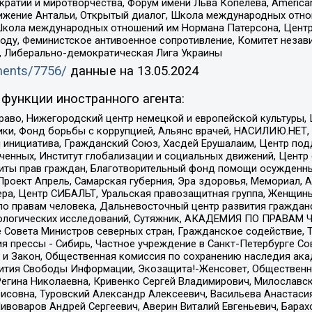
и и миротворчества, Форум имени Льва Копелева, American Counci
ое движение Антальи, Открытый диалог, Школа международных отн
Школа международных отношений им Нормана Патерсона, Центр
ду, Феминистское антивоенное сопротивление, Комитет независ
а, Либерально-демократическая Лига Украины
uments/7756/
данные на
13.05.2024
функции иностранного агента:
раво, Нижегородский центр немецкой и европейской культуры,
тики, Фонд борьбы с коррупцией, Альянс врачей, НАСИЛИЮ.НЕТ,
я инициатива, Гражданский Союз, Хасдей Ерушалаим, Центр по
юченных, Институт глобализации и социальных движений, Цент
ты прав граждан, Благотворительный фонд помощи осужденным
а, Проект Апрель, Самарская губерния, Эра здоровья, Мемориал
ера, Центр СИБАЛЬТ, Уральская правозащитная группа, Женщины
по правам человека, Дальневосточный центр развития гражданс
ологических исследований, Сутяжник, АКАДЕМИЯ ПО ПРАВАМ Ч
е Совета Министров северных стран, Гражданское содействие,
я прессы - Сибирь, Частное учреждение в Санкт-Петербурге С
 и Закон, Общественная комиссия по сохранению наследия ак
звития Свободы Информации, Экозащита!-Женсовет, Общественн
Регина Николаевна, Кривенко Сергей Владимирович, Милославс
совна, Туровский Александр Алексеевич, Васильева Анастасия
Пивоваров Андрей Сергеевич, Аверин Виталий Евгеньевич, Бара