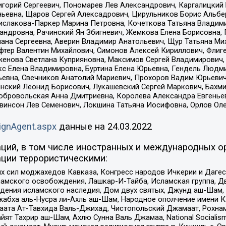
горий Сергеевич, Пономарев Лев Александрович, Каргалицкий 
ньевна, Щаров Сергей Алексадрович, Цирульников Борис Альбер
ислакова-Паркер Марина Петровна, Кочеткова Татьяна Владими
сандровна, Рачинский Ян Збигневич, Жемкова Елена Борисовна,
лана Сергеевна, Аверин Владимир Анатольевич, Щур Татьяна М
фтер Валентин Михайлович, Симонов Алексей Кириллович, Флиг
женова Светлана Куприяновна, Максимов Сергей Владимирович, 
кс Елена Владимировна, Буртина Елена Юрьевна, Гендель Людм
евна, Свечников Анатолий Мариевич, Прохоров Вадим Юрьевич
инский Леонид Борисович, Лукашевский Сергей Маркович, Бахм
Добровольская Анна Дмитриевна, Королева Александра Евгенье
евинсон Лев Семенович, Локшина Татьяна Иосифовна, Орлов Ол
ignAgent.aspx
данные на
24.03.2022
ций, в том числе иностранных и международных ор
ции террористическими:
ил моджахедов Кавказа, Конгресс народов Ичкерии и Дагеста
ламского освобождения, Лашкар-И-Тайба, Исламская группа, Дв
ения исламского наследия, Дом двух святых, Джунд аш-Шам, 
жабха аль-Нусра ли-Ахль аш-Шам, Народное ополчение имени К.
ата Ат-Тавхида Валь-Джихад, Чистопольский Джамаат, Рохнам
ят Тахрир аш-Шам, Ахлю Сунна Валь Джамаа, National Socialism