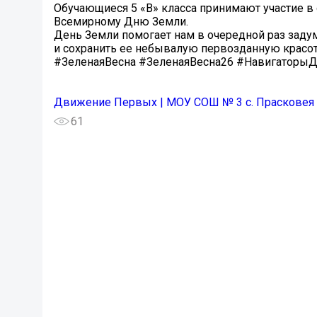
Обучающиеся 5 «В» класса принимают участие в
Всемирному Дню Земли.
День Земли помогает нам в очередной раз задум
и сохранить ее небывалую первозданную красот
#ЗеленаяВесна #ЗеленаяВесна26 #Навигаторы
Движение Первых | МОУ СОШ № 3 с. Прасковея
61