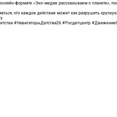
 онлайн-формате «Эко-медиа: рассказываем о планете», п
аться, что каждое действие может как разрушить хрупкую
у.
Детства #НавигаторыДетства26 #Росдетцентр #Движени