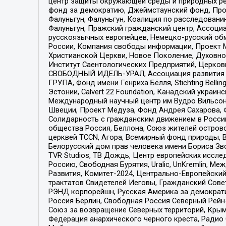
центр защиты окружающей среды и природных ресу
фонд за демократию, Джеймстаунский фонд, Прож
Фалуньгун, Фалуньгун, Коалиция по расследован
Фалуньгун, Пражский гражданский центр, Ассоци
русскоязычных европейцев, Немецко-русский об
России, Компания свободы информации, Проект М
Христианской Церкви, Новое Поколение, Духовн
Институт Саентологических Предприятий, Церков
СВОБОДНЫЙ ИДЕЛЬ-УРАЛ, Ассоциация развития ж
ГРУПА, Фонд имени Генриха Бёлля, Stichting Bellin
Эстонии, Calvert 22 Foundation, Канадский укра
Международный научный центр им Вудро Вильсона
Швеции, Проект Медуза, Фонд Андрея Сахарова, Ф
Солидарность с гражданским движением в России 
общества Россия, Беллона, Союз жителей острово
церквей TCCN, Агора, Всемирный фонд природы, B
Белорусский дом прав человека имени Бориса Зво
TVR Studios, ТВ Дождь, Центр европейских иссл
Россию, Свободная Бурятия, Uralic, UnKremlin, 
Развития, Комитет-2024, Центрально-Европейски
трактатов Свидетелей Иеговы, Гражданский Совет
РЭНД корпорейшн, Русская Америка за демократи
Россия Берлин, Свободная Россия Северный Рейн-В
Союз за возвращение Северных территорий, Крымско
Федерация анархического черного креста, Радио