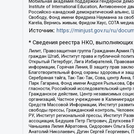
Мобильная академия поддержки гендерной демократи
Institute of International Education, Антивоенн
Российско-канадский демократический альянс, 
Свободу, Фонд имени Фридриха Науманна за свобо
Karelia, Вернись живым, Фридом Хаус, СОТА меди
Источник:
https://minjust.gov.ru/ru/doc
* Сведения реестра НКО, выполняющих 
Лилит, Правозащитная группа Гражданин.Армия.П
граждан Штаб, Институт права и публичной поли
Открытый Петербург, Лига Избирателей, Правова
информации, Горячая Линия, В защиту прав закл
Благотворительный фонд охраны здоровья и защи
Серебряная тайга, Так-Так-Так, Сова, центр Анн
Парк Гагарина, Фонд имени Андрея Рылькова, Сф
гласности, Российский исследовательский центр 
Гражданское действие, Центр независимых соци
организаций, Частное учреждение в Калининград
Средств Массовой Информации, Институт развити
свободы прессы, Гражданский контроль, Человек
РУ, Институт региональной прессы, Институт Ра
ассоциация, Бедушев Петр Петрович, Дзугкоева 
Чанышева Лилия Айратовна, Сидорович Ольга Бори
Анатолий Николаевич, Дугин Сергей Георгиевич, 