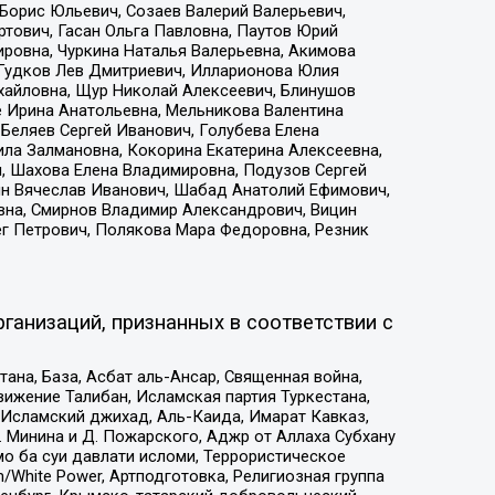
Борис Юльевич, Созаев Валерий Валерьевич,
тович, Гасан Ольга Павловна, Паутов Юрий
ровна, Чуркина Наталья Валерьевна, Акимова
 Гудков Лев Дмитриевич, Илларионова Юлия
ихайловна, Щур Николай Алексеевич, Блинушов
е Ирина Анатольевна, Мельникова Валентина
Беляев Сергей Иванович, Голубева Елена
ила Залмановна, Кокорина Екатерина Алексеевна,
, Шахова Елена Владимировна, Подузов Сергей
ин Вячеслав Иванович, Шабад Анатолий Ефимович,
вна, Смирнов Владимир Александрович, Вицин
ег Петрович, Полякова Мара Федоровна, Резник
ганизаций, признанных в соответствии с
на, База, Асбат аль-Ансар, Священная война,
ижение Талибан, Исламская партия Туркестана,
Исламский джихад, Аль-Каида, Имарат Кавказ,
 Минина и Д. Пожарского, Аджр от Аллаха Субхану
о ба суи давлати исломи, Террористическое
/White Power, Артподготовка, Религиозная группа