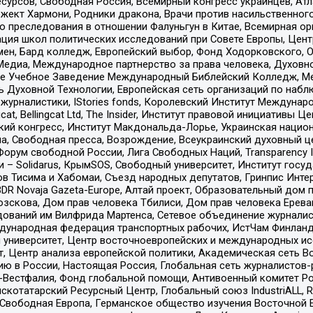
рсов, Свободная Россия, Всемирный конгресс украинцев, Атла
ект Хармони, Родники дракона, Врачи против насильственного
ию преследования в отношении Фалуньгун в Китае, Всемирная о
ация школ политических исследований при Совете Европы, Цен
мен, Бард колледж, Европейский выбор, Фонд Ходорковского,
едиа, Международное партнерство за права человека, Духовно
ое Учебное Заведение Международный Библейский Колледж, М
ь Духовной Технологии, Европейская сеть организаций по наб
урналистики, IStories fonds, Королевский Институт Между
gcat, Bellingcat Ltd, The Insider, Институт правовой инициатив
инский конгресс, Институт Макдональда-Лорье, Украинская нац
, Свободная пресса, Возрождение, Всеукраинский духовный цен
орум свободной России, Лига Свободных Наций, Transparеncy I
– Solidarus, КрымSOS, Свободный университет, Институт госу
в Тисима и Хабомаи, Съезд народных депутатов, Гринпис Инте
DR Novaja Gazeta-Europe, Алтай проект, Образовательный дом 
зскова, Дом прав человека Тбилиси, Дом прав человека Ерева
едований им Вилфрида Мартенса, Сетевое объединение журнали
Международная федерация транспортных рабочих, ИстЧам Финлан
й университет, Центр восточноевропейских и международных и
, Центр анализа европейской политики, Академическая сеть Во
ю в России, Настоящая Россия, Глобальная сеть журналистов
естфалия, Фонд глобальной помощи, Антивоенный комитет России,
татарский Ресурсный Центр, Глобальный союз IndustriALL, Russi
 Свободная Европа, Германское общество изучения Восточной 