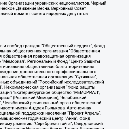
ение Организации украинских националистов, Черный
ическое Движение Весна, Верховный Совет
ельный комитет совета народных депутатов
ции социально-правовых программ "Лилит", Дальневосточное общественное движение "Маяк", Санкт-Петербургская ЛГБТ-инициативная группа "Выход", Инициативная группа ЛГБТ+ "Реверс", Алексеев Андрей Викторович, Бекбулатова Таисия Львовна, Беляев Иван Михайлович, Владыкина Елена Сергеевна, Гельман Марат Александрович, Никульшина Вероника Юрьевна, Толоконникова Надежда Андреевна, Шендерович Виктор Анатольевич, Общество с ограниченной ответственностью "Данное сообщение", Общество с ограниченной ответственностью Издательский дом "Новая глава", Айнбиндер Александра Александровна, Московский комьюнити-центр для ЛГБТ+инициатив, Благотворительный фонд развития филантропии, Deutsche Welle (Германия, Kurt-Schumacher-Strasse 3, 53113 Bonn), Борзунова Мария Михайловна, Воробьев Виктор Викторович, Голубева Анна Львовна, Константинова Алла Михайловна, Малкова Ирина Владимировна, Мурадов Мурад Абдулгалимович, Осетинская Елизавета Николаевна, Понасенков Евгений Николаевич, Ганапольский Матвей Юрьевич, Киселев Евгений Алексеевич, Борухович Ирина Григорьевна, Дремин Иван Тимофеевич, Дубровский Дмитрий Викторович, Красноярская региональная общественная организация поддержки и развития альтернативных образовательных технологий и межкультурных коммуникаций "ИНТЕРРА", Маяковская Екатерина Алексеевна, Фейгин Марк Захарович, Филимонов Андрей Викторович, Дзугкоева Регина Николаевна, Доброхотов Роман Александрович, Дудь Юрий Александрович, Елкин Сергей Владимирович, Кругликов Кирилл Игоревич, Сабунаева Мария Леонидовна, Семенов Алексей Владимирович, Шаинян Карен Багратович, Шульман Екатерина Михайловна, Асафьев Артур Валерьевич, Вахштайн Виктор Семенович, Венедиктов Алексей Алексеевич, Лушникова Екатерина Евгеньевна, Волков Леонид Михайлович, Невзоров Александр Глебович, Пархоменко Сергей Борисович, Сироткин Ярослав Николаевич, Кара-Мурза Владимир Владимирович, Баранова Наталья Владимировна, Гозман Леонид Яковлевич, Кагарлицкий Борис Юльевич, Климарев Михаил Валерьевич, Милов Владимир Станиславович, Автономная некоммерческая организация Краснодарский центр современного искусства "Типография", Моргенштерн Алишер Тагирович, Соболь Любовь Эдуардовна, Общество с ограниченной ответственностью "ЛИЗА НОРМ", Каспаров Гарри Кимович, Ходорковский Михаил Борисович, Общество с ограниченной ответственностью "Апрельские тезисы", Данилович Ирина Брониславовна, Кашин Олег Владимирович, Петров Николай Владимирович, Пивоваров Алексей Владимирович, Соколов Михаил Владимирович, Цветкова Юлия Владимировна, Чичваркин Евгений Александрович, Комитет против пыток/Команда против пыток, Общество с ограниченной ответственностью "Первый научный", Общество с ограниченной ответственностью "Вертолет и ко", Белоцерковская Вероника Борисовна, Кац Максим Евгеньевич, Лазарева Татьяна Юрьевна, Шаведдинов Руслан Табризович, Яшин Илья Валерьевич, Общество с ограниченной ответственностью "Иноагент ААВ", Алешковский Дмитрий Петрович, Альбац Евгения Марковна, Быков Дмитрий Львович, Галямина Юлия Евгеньевна, Лойко Сергей Леонидович, Мартынов Кирилл Константинович, Медведев Сергей Александрович, Крашенинников Федор Геннадиевич, Гордеева Катерина Вл