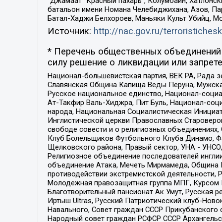
“Джамаат “Красный пахарь”, Колумбайн, Хатлонск
батальон имени Номана Челебиджихана, Азов, Па
Батал-Хаджи Белхороев, Маньяки Культ Убийц, М
Источник:
http://nac.gov.ru/terroristichesk
* Перечень общественных объединений 
силу решение о ликвидации или запрете
Национал-большевистская партия, ВЕК РА, Рада 
Славянская Община Капища Веды Перуна, Мужская
Русское национальное единство, Национал-социа
Ат-Такфир Валь-Хиджра, Пит Буль, Национал-соц
народа, Национальная Социалистическая Инициат
Инглистической церкви Православных Староверов
свободе совести и о религиозных объединениях,
Клуб Болельщиков Футбольного Клуба Динамо, Фа
Щелковского района, Правый сектор, УНА - УНСО, У
Религиозное объединение последователей инглии
объединение Атака, Мечеть Мирмамеда, Община К
противодействии экстремистской деятельности, 
Молодежная правозащитная группа МПГ, Курсом П
Благотворительный пансионат Ак Умут, Русская ре
Иртыш Ultras, Русский Патриотический клуб-Нов
Навального, Совет граждан СССР Прикубанского 
Народный совет граждан РСФСР СССР Архангельск