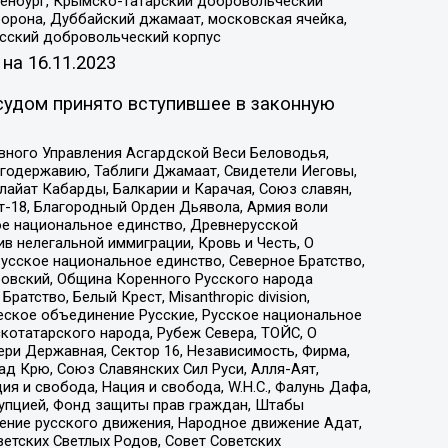
Оренбург, Крымско-татарский добровольческий
орона, Дуббайский джамаат, московская ячейка,
усский добровольческий корпус
 на
16.11.2023
судом принято вступившее в законную
вного Управления Асгардской Веси Беловодья,
годержавию, Таблиги Джамаат, Свидетели Иеговы,
айат Кабарды, Балкарии и Карачая, Союз славян,
т-18, Благородный Орден Дьявола, Армия воли
ое национальное единство, Древнерусской
 нелегальной иммиграции, Кровь и Честь, О
усское национальное единство, Северное Братство,
ровский, Община Коренного Русского народа
атство, Белый Крест, Misanthropic division,
еское объединение Русские, Русское национальное
котатарского народа, Рубеж Севера, ТОЙС, О
ри Державная, Сектор 16, Независимость, Фирма,
д Крю, Союз Славянских Сил Руси, Алля-Аят,
я и свобода, Нация и свобода, W.H.С., Фалунь Дафа,
рупцией, Фонд защиты прав граждан, Штабы
ение русского движения, Народное движение Адат,
етских Светлых Родов, Совет Советских