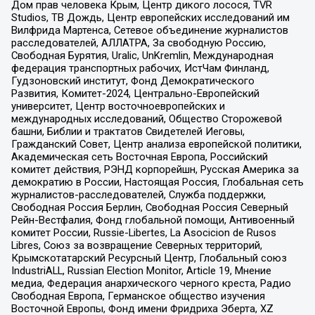
Дом прав человека Крым, Центр дикого лосося, TVR
Studios, ТВ Дождь, Центр европейских исследований им
Вилфрида Мартенса, Сетевое объединение журналистов
расследователей, АЛЛАТРА, За свободную Россию,
Свободная Бурятия, Uralic, UnKremlin, Международная
федерация транспортных рабочих, ИстЧам Финланд,
Гудзоновский институт, Фонд Демократического
Развития, Комитет-2024, Центрально-Европейский
университет, Центр восточноевропейских и
международных исследований, Общество Сторожевой
башни, Библии и трактатов Свидетелей Иеговы,
Гражданский Совет, Центр анализа европейской политики,
Академическая сеть Восточная Европа, Российский
комитет действия, РЭНД корпорейшн, Русская Америка за
демократию в России, Настоящая Россия, Глобальная сеть
журналистов-расследователей, Служба поддержки,
Свободная Россия Берлин, Свободная Россия Северный
Рейн-Вестфалия, Фонд глобальной помощи, Антивоенный
комитет России, Russie-Libertes, La Asocicion de Rusos
Libres, Союз за возвращение Северных территорий,
Крымскотатарский Ресурсный Центр, Глобальный союз
IndustriALL, Russian Election Monitor, Article 19, Мнение
медиа, Федерация анархического черного креста, Радио
Свободная Европа, Германское общество изучения
Восточной Европы, Фонд имени Фридриха Эберта, XZ