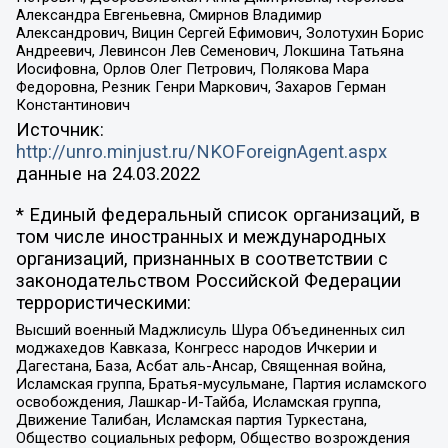
Александра Евгеньевна, Смирнов Владимир
Александрович, Вицин Сергей Ефимович, Золотухин Борис
Андреевич, Левинсон Лев Семенович, Локшина Татьяна
Иосифовна, Орлов Олег Петрович, Полякова Мара
Федоровна, Резник Генри Маркович, Захаров Герман
Константинович
Источник:
http://unro.minjust.ru/NKOForeignAgent.aspx
данные на
24.03.2022
* Единый федеральный список организаций, в
том числе иностранных и международных
организаций, признанных в соответствии с
законодательством Российской Федерации
террористическими:
Высший военный Маджлисуль Шура Объединенных сил
моджахедов Кавказа, Конгресс народов Ичкерии и
Дагестана, База, Асбат аль-Ансар, Священная война,
Исламская группа, Братья-мусульмане, Партия исламского
освобождения, Лашкар-И-Тайба, Исламская группа,
Движение Талибан, Исламская партия Туркестана,
Общество социальных реформ, Общество возрождения