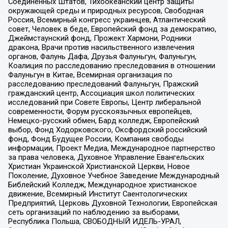
Соединенных Штатов, Тихоокеанский центр защиты
окружающей среды и природных ресурсов, Свободная
Россия, Всемирный конгресс украинцев, Атлантический
совет, Человек в беде, Европейский фонд за демократию,
Джеймстаунский фонд, Прожект Хармони, Родники
дракона, Врачи против насильственного извлечения
органов, Фалунь Дафа, Друзья Фалуньгун, Фалуньгун,
Коалиция по расследованию преследования в отношении
Фалуньгун в Китае, Всемирная организация по
расследованию преследований Фалуньгун, Пражский
гражданский центр, Ассоциация школ политических
исследований при Совете Европы, Центр либеральной
современности, Форум русскоязычных европейцев,
Немецко-русский обмен, Бард колледж, Европейский
выбор, Фонд Ходорковского, Оксфордский российский
фонд, Фонд Будущее России, Компания свободы
информации, Проект Медиа, Международное партнерство
за права человека, Духовное Управление Евангельских
Христиан Украинской Христианской Церкви, Новое
Поколение, Духовное Учебное Заведение Международный
Библейский Колледж, Международное христианское
движение, Всемирный Институт Саентологических
Предприятий, Церковь Духовной Технологии, Европейская
сеть организаций по наблюдению за выборами,
Республика Польша, СВОБОДНЫЙ ИДЕЛЬ-УРАЛ,