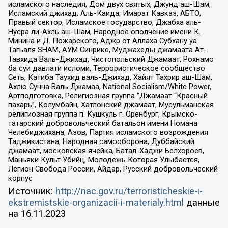
исламского наследия, Дом двух святых, Джунд аш-Шам,
Исламский джихад, Аль-Каида, Имарат Кавказ, АБТО,
Правый сектор, Исламское государство, Джабха аль-
Нусра ли-Ахль аш-Шам, Народное ополчение имени К.
Минина и Д. Пожарского, Аджр от Аллаха Субхану уа
Тагьаля SHAM, АУМ Синрике, Муджахеды джамаата Ат-
Тавхида Валь-Джихад, Чистопольский Джамаат, Рохнамо
ба суи давлати исломи, Террористическое сообщество
Сеть, Катиба Таухид валь-Джихад, Хайят Тахрир аш-Шам,
Ахлю Сунна Валь Джамаа, National Socialism/White Power,
Артподготовка, Религиозная группа “Джамаат “Красный
пахарь”, Колумбайн, Хатлонский джамаат, Мусульманская
религиозная группа п. Кушкуль г. Оренбург, Крымско-
татарский добровольческий батальон имени Номана
Челебиджихана, Азов, Партия исламского возрождения
Таджикистана, Народная самооборона, Дуббайский
джамаат, московская ячейка, Батал-Хаджи Белхороев,
Маньяки Культ Убийц, Молодёжь Которая Улыбается,
Легион Свобода России, Айдар, Русский добровольческий
корпус
Источник:
http://nac.gov.ru/terroristicheskie-i-
ekstremistskie-organizacii-i-materialy.html
данные
на
16.11.2023