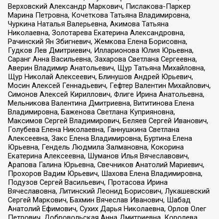
Верховский Александр Маркович, Пислакова-Паркер
Марина Петровна, Кочеткова Татьяна Владимировна,
Чуркина Наталья Валерьевна, Акимова Татьяна
Николаевна, Золотарева Екатерина Александровна,
Рачинский Ян Збигневич, Жемкова Елена Борисовна,
Гудков Лев Дмитриевич, Илларионова Юлия Юрьевна,
Саранг Анна Васильевна, Захарова Светлана Сергеевна,
Аверин Владимир Анатольевич, Щур Татьяна Михайловна,
Щур Николай Алексеевич, Блинушов Андрей Юрьевич,
Мосин Алексей Геннадьевич, Гефтер Валентин Михайлович,
Симонов Алексей Кириллович, Флиге Ирина Анатольевна,
Мельникова Валентина Дмитриевна, Вититинова Елена
Владимировна, Баженова Светлана Куприяновна,
Максимов Сергей Владимирович, Беляев Сергей Иванович,
Голубева Елена Николаевна, Ганнушкина Светлана
Алексеевна, Закс Елена Владимировна, Буртина Елена
Юрьевна, Гендель Людмила Залмановна, Кокорина
Екатерина Алексеевна, Шуманов Илья Вячеславович,
Арапова Галина Юрьевна, Свечников Анатолий Мариевич,
Прохоров Вадим Юрьевич, Шахова Елена Владимировна,
Подузов Сергей Васильевич, Протасова Ирина
Вячеславовна, Литинский Леонид Борисович, Лукашевский
Сергей Маркович, Бахмин Вячеслав Иванович, Шабад
Анатолий Ефимович, Сухих Дарья Николаевна, Орлов Олег
Петрович, Добровольская Анна Дмитриевна, Королева