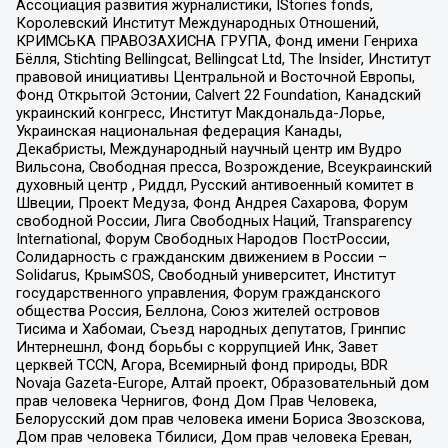
Ассоциация развития журналистики, IStories fonds,
Королевский Институт Международных Отношений,
КРИМСЬКА ПРАВОЗАХИСНА ГРУПА, Фонд имени Генриха
Бёлля, Stichting Bellingcat, Bellingcat Ltd, The Insider, Институт
правовой инициативы Центральной и Восточной Европы,
Фонд Открытой Эстонии, Calvert 22 Foundation, Канадский
украинский конгресс, Институт Макдональда-Лорье,
Украинская национальная федерация Канады,
Декабристы, Международный научный центр им Вудро
Вильсона, Свободная пресса, Возрождение, Всеукраинский
духовный центр , Риддл, Русский антивоенный комитет в
Швеции, Проект Медуза, Фонд Андрея Сахарова, Форум
свободной России, Лига Свободных Наций, Transparеncy
International, Форум Свободных Народов ПостРоссии,
Солидарность с гражданским движением в России –
Solidarus, КрымSOS, Свободный университет, Институт
государственного управления, Форум гражданского
общества Россия, Беллона, Союз жителей островов
Тисима и Хабомаи, Съезд народных депутатов, Гринпис
Интернешнл, Фонд борьбы с коррупцией Инк, Завет
церквей TCCN, Агора, Всемирный фонд природы, BDR
Novaja Gazeta-Europe, Алтай проект, Образовательный дом
прав человека Чернигов, Фонд Дом Прав Человека,
Белорусский дом прав человека имени Бориса Звозскова,
Дом прав человека Тбилиси, Дом прав человека Ереван,