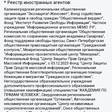
* Реестр иностранных агентов:
Калининградская региональная общественная организация "Экозащита!-Женсовет", Фонд содействия защите прав и свобод граждан "Общественный вердикт", Фонд "Институт Развития Свободы Информации", Частное учреждение "Информационное агентство МЕМО. РУ", Региональная общественная организация "Общественная комиссия по сохранению наследия академика Сахарова", Фонд поддержки свободы прессы, Санкт-Петербургская общественная правозащитная организация "Гражданский контроль", Межрегиональная общественная организация "Информационно-просветительский центр "Мемориал", Региональный Фонд "Центр Защиты Прав Средств Массовой Информации", с 05.12.2023 Фонд "Центр Защиты Прав Средств массовой информации", Региональная общественная благотворительная организация помощи беженцам и мигрантам "Гражданское содействие", Негосударственное образовательное учреждение дополнительного профессионального образования (повышение квалификации) специалистов "АКАДЕМИЯ ПО ПРАВАМ ЧЕЛОВЕКА", Свердловская региональная общественная организация "Сутяжник", Автономная некоммерческая организация "Центр независимых социологических исследований", Союз общественных объединений "Российский исследовательский центр по правам человека", Региональное общественное учреждение научно-информационный центр "МЕМОРИАЛ", Некоммерческая организация "Фонд защиты гласности", Автономная некоммерческая организация "Институт прав человека", Городская общественная организация "Екатеринбургское общество "МЕМОРИАЛ", Городская общественная организация "Рязанское историко-просветительское и правозащитное общество "Мемориал" (Рязанский Мемориал), Челябинский региональный орган общественной самодеятельности – женское общественное объединение "Женщины Евразии", Челябинский региональный орган общественной самодеятельности "Уральская правозащитная группа", Фонд содействия защите здоровья и социальной справедливости имени Андрея Рылькова, Автономная Некоммерческая Организация "Аналитический Центр Юрия Левады", Автономная некоммерческая организация социальной поддержки населения "Проект Апрель", Региональная общественная организация помощи женщинам и детям, находящимся в кризисной ситуации "Информационно-методический центр "Анна", Фонд содействия развитию массовых коммуникаций и правовому просвещению "Так-так-Так", Фонд содействия устойчивому развитию "Серебряная тайга", Свердловский региональный общественный фонд социальных проектов "Новое время", "Idel.Реалии", Кавказ.Реалии, Крым.Реалии, Телеканал Настоящее Время, Татаро-башкирская служба Радио Свобода (Azatliq Radiosi), Радио Свободная Европа/Радио Свобода (PCE/PC), "Сибирь.Реалии", "Фактограф", Благотворительный фонд помощи осужденным и их семьям, Автономная некоммерческая организация "Институт глобализации и социальных движений", Фонд "В защиту прав заключенных", Частное учреждение "Центр поддержки и содействия развитию средств массовой информации", Пензенский региональный общественный благотворительный фонд "Гражданский союз", "Север.Реалии", Некоммерческая организация Фонд "Правовая инициатива", Общество с ограниченной ответственностью "Радио Свободная Европа/Радио Свобода", Чешское информационное агентство "MEDIUM-ORIENT", Красноярская региональная общественная организация "Мы против СПИДа", Камалягин Денис Николаевич, Маркелов Сергей Евгеньевич, Пономарев Лев Александрович, Савицкая Людмила Алексеевна, Автономная некоммерческая организация "Центр по работе с проблемой насилия "НАСИЛИЮ.НЕТ", Межрегиональный профессиональный союз работников здравоохранения "Альянс врачей", Юридическое лицо, зарегистрированное в Латвийской Республике, SIA "Medusa Project" (регистрационный номер 40103797863, дата регистрации 10.06.2014), Некоммерческая организация "Фонд по борьбе с коррупцией", Автономная некоммерческая организация "Институт права и публичной политики", Баданин Роман Сергеевич, Гликин Максим Александрович, Железнова Мария Михайловна, Лукьянова Юлия Сергеевна, Маетная Елизавета Витальевна, Маняхин Петр Борисович, Чуракова Ольга Владимировна, Ярош Юлия Петровна, Юридическое лицо "The Insider SIA", зарегистрированное в Риге, Латвийская Республика (дата регистрации 26.06.2015), являющееся администратором доменного имени интернет-издания "The Insider SIA", https://theins.ru, Постернак Алексей Евгеньевич, Рубин Михаил Аркадьевич, Анин Роман Александрович, Юридическое лицо Istories fonds, зарегистрированное в Латвийской Республике (регистрационный номер 50008295751, дата регистрации 24.02.2020), Великовский Дмитрий Александрович, Долинина Ирина Николаевна, Мароховская Алеся Алексеевна, Шлейнов Роман Юрьевич, Шмагун Олеся Валентиновна, Общество с ограниченной ответственностью "Альтаир 2021", Общество с ограниченной ответственностью "Вега 2021", Общество с ограниченной ответственностью "Главный редактор 2021", Общество с ограниченной ответственностью "Ромашки монолит", Важенков Артем Валерьевич, Ивановская областная общественная организация "Центр гендерных исследований", Гурман Юрий Альбертович, Медиапроект "ОВД-Инфо", Егоров Владимир Владимирович, Жилинский Владимир Александрович, Общество с ограниченной ответственностью "ЗП", Иванова София Юрьевна, Карезина Инна Павловна, Кильтау Екатерина Викторовна, Петров Алексей Викторович, Пискунов Сергей Евгеньевич, Смирнов Сергей Сергеевич, Тихонов Михаил Сергеевич, Общество с ограниченной ответственностью "ЖУРНАЛИСТ-ИНОСТРАННЫЙ АГЕНТ", Арапова Галина Юрьевна, Вольтская Татьяна Анатольевна, Американская компания "Mason G.E.S. Anonymous Foundation" (США), являющаяся владельцем интернет-издания https://mnews.world/, Компания "Stichting Bellingcat", зарегистрированная в Нидерландах (дата регистрации 11.07.2018), Захаров Андрей Вячеславович, Клепиковская Екатерина Дмитриевна, Общество с ограниченной ответственностью "МЕМО", Перл Роман Александрович, Симонов Евгений Алексеевич, Соловьева Елена Анатольевна, Сотников Даниил Владимирович, Сурначева Елизавета Дмитриевна, Автономная некоммерческая организация по защите прав человека и информированию населения "Якутия – Наше Мнение", Общество с ограниченной ответственностью "Москоу диджитал медиа", с 26.01.2023 Общество с ограниченной ответственностью "Чайка Белые сады", Ветошкина Валерия Валерьевна, Заговора Максим Александрович, Межрегиональное общественное движение "Российская ЛГБТ - сеть", Оленичев Максим Владимирович, Павлов Иван Юрьевич, Скворцова Елена Сергеевна, Общество с ограниченной ответственностью "Как бы инагент", Кочетков Игорь Викторович, Общество с ограниченной ответственностью "Честные выборы", Еланчик Олег Александрович, Общество с ограниченной ответственностью "Нобелевский призыв", Гималова Регина Эмилевна, Григорьев Андрей Валерьевич, Григорьева Алина Александровна, Ассоциация по содействию защите прав призывников, альтернативнослужащих и военнослужащих "Правозащитная группа "Гражданин.Армия.Право", Хисамова Регина Фаритовна, Автономная некоммерческая организация по реализации социально-правовых программ "Лилит", Дальневосточное общественное движение "Маяк", Санкт-Петербургская ЛГБТ-инициативная группа "Выход", Инициативная группа ЛГБТ+ "Реверс", Алексеев Андрей Викторович, Бекбулатова Таисия Львовна, Беляев Иван Михайлович, Владыкина Елена Сергеевна, Гельман Марат Александрович, Никульшина Вероника Юрьевна, Толоконникова Надежда Андреевна, Шендерович Виктор Анатольевич, Общество с ограниченной ответственностью "Данное сообщение", Общество с ограниченной ответственностью Издательский дом "Новая глава", Айнбиндер Александра Александровна, Московский комьюнити-центр для ЛГБТ+инициатив, Благотворительный фонд развития филантропии, Deutsche Welle (Германия, Kurt-Schumacher-Strasse 3, 53113 Bonn), Борзунова Мария Михайловна, Воробьев Виктор Викторович, Голубева Анна Львовна, Константинова Алла Михайловна, Малкова Ирина Владимировна, Мурадов Мурад Абдулгалимович, Осетинская Елизавета Николаевна, Понасенков Евгений Николаевич, Ганапольский Матвей Юрьевич, Киселев Евгений Алексеевич, Борухович Ирина Григорьевна, Дремин Иван Тимофеевич, Дубровский Дмитрий Викторович, Красноярская региональная общественная организация поддержки и развития альтернативных образовательных технологий и межкультурных коммуникаций "ИНТЕРРА", Маяковская Екатерина Алексеевна, Фейгин Марк Захарович, Филимонов Андрей Викторович, Дзугкоева Регина Николаевна, Доброхотов Роман Александрович, Дудь Юрий Александрович, Елкин Сергей Владимирович, Кругликов Кирилл Игоревич, Сабунаева Мария Леонидовна, Семенов Алексей Владимирович, Шаинян Карен Багратович, Шульман Екатерина Михайловна, Асафьев Артур Валерьевич, Вахштайн Виктор Семенович, Венедиктов Алексей Алексеевич, Лушникова Екатерина Евгеньевна, Волков Леонид Михайлович, Невзоров Александр Глебович, Пархоменко Сергей Борисович, Сироткин Ярослав Николаевич, Кара-Мурза Владимир Владимирович, Баранова Наталья Владимировна, Гозман Леонид Яковлевич, Кагарлицкий Борис Юльевич, Климарев Михаил Валерьевич, Милов Владимир Станиславович, Автономная некоммерческая организация Краснодарский центр современного искусства "Типография", Моргенштерн Алишер Тагирович, Соболь Любовь Эдуардовна, Общество с ограниченной ответственностью "ЛИЗА НОРМ", Каспаров Гарри Кимович, Ходорковский Михаил Борисович, Общество с ограниченной ответственностью "Апрельские тезисы", Данилович Ирина Брониславовна, Кашин Олег Владимирович, Петров Николай Владимирович, Пивоваров Алексей Владимирович, Соколов Михаил Владимирович, Цветкова Юлия Владимировна, Чичваркин Евгений Александрович, Комитет против пыток/Команда против пыток, Общество с ограниченной ответственностью "Первый научный", Общество с ограниченной ответственностью "Вертолет и ко", Белоцерковская Вероника Борисовна, Кац Максим Евгеньевич, Лазарева Татьяна Юрьевна, Шаведдинов Руслан Табризович, Яшин Илья Валерьевич, Общество с ограниченной ответственностью "Иноагент ААВ", Алешковский Дмитрий Петрович, Альбац Евгения Марковна, Быков Дмитрий Львович, Галямина Юлия Евгеньевна, Лойко Сергей Леонидович, Мартынов Кирилл Константинович, Медведев Сергей Александрович, Крашенинников Федор Геннадиевич, Гордеева Катерина Вл