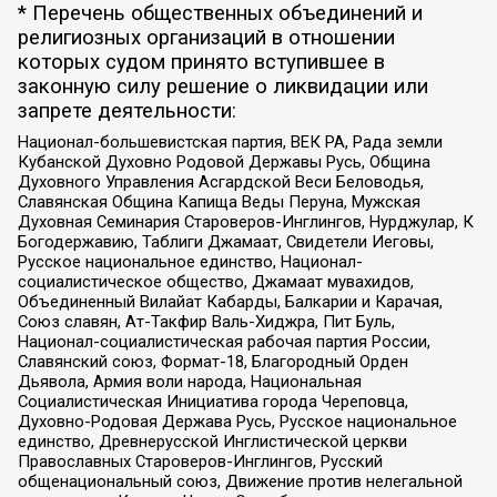
* Перечень общественных объединений и
религиозных организаций в отношении
которых судом принято вступившее в
законную силу решение о ликвидации или
запрете деятельности:
Национал-большевистская партия, ВЕК РА, Рада земли
Кубанской Духовно Родовой Державы Русь, Община
Духовного Управления Асгардской Веси Беловодья,
Славянская Община Капища Веды Перуна, Мужская
Духовная Семинария Староверов-Инглингов, Нурджулар, К
Богодержавию, Таблиги Джамаат, Свидетели Иеговы,
Русское национальное единство, Национал-
социалистическое общество, Джамаат мувахидов,
Объединенный Вилайат Кабарды, Балкарии и Карачая,
Союз славян, Ат-Такфир Валь-Хиджра, Пит Буль,
Национал-социалистическая рабочая партия России,
Славянский союз, Формат-18, Благородный Орден
Дьявола, Армия воли народа, Национальная
Социалистическая Инициатива города Череповца,
Духовно-Родовая Держава Русь, Русское национальное
единство, Древнерусской Инглистической церкви
Православных Староверов-Инглингов, Русский
общенациональный союз, Движение против нелегальной