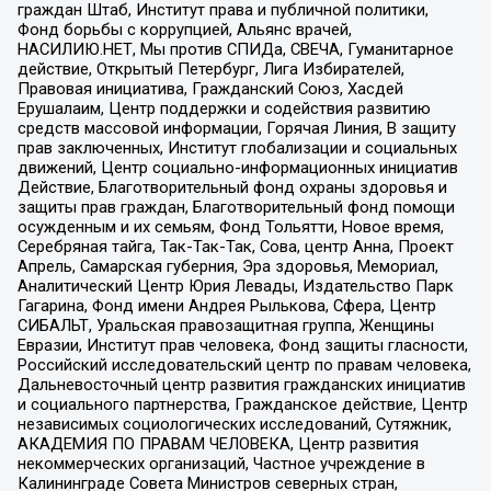
граждан Штаб, Институт права и публичной политики,
Фонд борьбы с коррупцией, Альянс врачей,
НАСИЛИЮ.НЕТ, Мы против СПИДа, СВЕЧА, Гуманитарное
действие, Открытый Петербург, Лига Избирателей,
Правовая инициатива, Гражданский Союз, Хасдей
Ерушалаим, Центр поддержки и содействия развитию
средств массовой информации, Горячая Линия, В защиту
прав заключенных, Институт глобализации и социальных
движений, Центр социально-информационных инициатив
Действие, Благотворительный фонд охраны здоровья и
защиты прав граждан, Благотворительный фонд помощи
осужденным и их семьям, Фонд Тольятти, Новое время,
Серебряная тайга, Так-Так-Так, Сова, центр Анна, Проект
Апрель, Самарская губерния, Эра здоровья, Мемориал,
Аналитический Центр Юрия Левады, Издательство Парк
Гагарина, Фонд имени Андрея Рылькова, Сфера, Центр
СИБАЛЬТ, Уральская правозащитная группа, Женщины
Евразии, Институт прав человека, Фонд защиты гласности,
Российский исследовательский центр по правам человека,
Дальневосточный центр развития гражданских инициатив
и социального партнерства, Гражданское действие, Центр
независимых социологических исследований, Сутяжник,
АКАДЕМИЯ ПО ПРАВАМ ЧЕЛОВЕКА, Центр развития
некоммерческих организаций, Частное учреждение в
Калининграде Совета Министров северных стран,