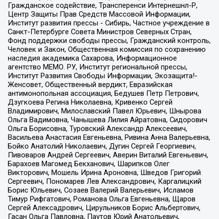
Гражданское содействие, Трансперенси Интернешнл-Р,
Центр Защиты Прав Средств Массовой Информации,
Институт развития прессы - Сибирь, Частное учреждение в
Санкт-Петербурге Совета Министров Северных Стран,
Фонд поддержки свободы прессы, Гражданский контроль,
Человек и Закон, Общественная комиссия по сохранению
наследия академика Сахарова, Информационное
агентство МЕМО. РУ, Институт региональной прессы,
Институт Развития Свободы Информации, Экозащита!-
Женсовет, Общественный вердикт, Евразийская
антимонопольная ассоциация, Бедушев Петр Петрович,
Дзугкоева Регина Николаевна, Кривенко Сергей
Владимирович, Милославский Павел Юрьевич, Шнырова
Ольга Вадимовна, Чанышева Лилия Айратовна, Сидорович
Ольга Борисовна, Туровский Александр Алексеевич,
Васильева Анастасия Евгеньевна, Ривина Анна Валерьевна,
Бойко Анатолий Николаевич, Дугин Сергей Георгиевич,
Пивоваров Андрей Сергеевич, Аверин Виталий Евгеньевич,
Барахоев Магомед Бекханович, Шарипков Олег
Викторович, Мошель Ирина Ароновна, Шведов Григорий
Сергеевич, Пономарев Лев Александрович, Каргалицкий
Борис Юльевич, Созаев Валерий Валерьевич, Исламов
Тимур Рифгатович, Романова Ольга Евгеньевна, Щаров
Сергей Алексадрович, Цирульников Борис Альбертович,
Гасан Ольга Павловна, Паутов Юрий Анатольевич,