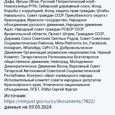
Дафа, Иртыш Ultras, Русский Патриотический клуб-
Новокузнецк/РПК, Сибирский державный союз, Фонд
борьбы с коррупцией, Фонд защиты прав граждан, Штабы
Навального, Совет граждан СССР Прикубанского округа г.
Краснодара, Мужское государство, Народное
объединение русского движения, Народное движение
Адат, Народный совет граждан РСФСР СССР
Архангельской области, Проект Штурм, Граждане СССР,
Держава Союз Советских Светлых Родов, Совет Советских
Социалистических Районов, Meta Platforms Inc, Facebook,
Instagram, WhatsApp, СИЧ-С14, Добровольческое
Движение Организации украинских националистов, Черный
Комитет, Татарстанское Региональное Всетатарское
общественное движение, Невоград, Молодежное
Демократическое Движение Весна, Верховный Совет
Татарской Автономной Советской Социалистической
Республики, Конгресс ойрат-калмыцкого народа,
Исполнительный комитет совета народных депутатов
Красноярского края, Этническое национальное
объединение, ЛГБТ, Я.МЫ Сергей Фургал
Источник:
https://minjust.gov.ru/ru/documents/7822/
данные на
03.05.2024