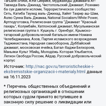
Тагьаля SHAM, АУМ Синрике, Муджахеды джамаата Ат-
Тавхида Валь-Джихад, Чистопольский Джамаат, Рохнамо
ба суи давлати исломи, Террористическое сообщество
Сеть, Катиба Таухид валь-Джихад, Хайят Тахрир аш-Шам,
Ахлю Сунна Валь Джамаа, National Socialism/White Power,
Артподготовка, Религиозная группа “Джамаат “Красный
пахарь”, Колумбайн, Хатлонский джамаат, Мусульманская
религиозная группа п. Кушкуль г. Оренбург, Крымско-
татарский добровольческий батальон имени Номана
Челебиджихана, Азов, Партия исламского возрождения
Таджикистана, Народная самооборона, Дуббайский
джамаат, московская ячейка, Батал-Хаджи Белхороев,
Маньяки Культ Убийц, Молодёжь Которая Улыбается,
Легион Свобода России, Айдар, Русский добровольческий
корпус
Источник:
http://nac.gov.ru/terroristicheskie-i-
ekstremistskie-organizacii-i-materialy.html
данные
на
16.11.2023
* Перечень общественных объединений и
религиозных организаций в отношении
которых судом принято вступившее в
законную силу решение о ликвидации или