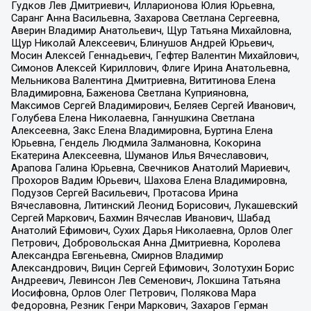
Гудков Лев Дмитриевич, Илларионова Юлия Юрьевна,
Саранг Анна Васильевна, Захарова Светлана Сергеевна,
Аверин Владимир Анатольевич, Щур Татьяна Михайловна,
Щур Николай Алексеевич, Блинушов Андрей Юрьевич,
Мосин Алексей Геннадьевич, Гефтер Валентин Михайлович,
Симонов Алексей Кириллович, Флиге Ирина Анатольевна,
Мельникова Валентина Дмитриевна, Вититинова Елена
Владимировна, Баженова Светлана Куприяновна,
Максимов Сергей Владимирович, Беляев Сергей Иванович,
Голубева Елена Николаевна, Ганнушкина Светлана
Алексеевна, Закс Елена Владимировна, Буртина Елена
Юрьевна, Гендель Людмила Залмановна, Кокорина
Екатерина Алексеевна, Шуманов Илья Вячеславович,
Арапова Галина Юрьевна, Свечников Анатолий Мариевич,
Прохоров Вадим Юрьевич, Шахова Елена Владимировна,
Подузов Сергей Васильевич, Протасова Ирина
Вячеславовна, Литинский Леонид Борисович, Лукашевский
Сергей Маркович, Бахмин Вячеслав Иванович, Шабад
Анатолий Ефимович, Сухих Дарья Николаевна, Орлов Олег
Петрович, Добровольская Анна Дмитриевна, Королева
Александра Евгеньевна, Смирнов Владимир
Александрович, Вицин Сергей Ефимович, Золотухин Борис
Андреевич, Левинсон Лев Семенович, Локшина Татьяна
Иосифовна, Орлов Олег Петрович, Полякова Мара
Федоровна, Резник Генри Маркович, Захаров Герман