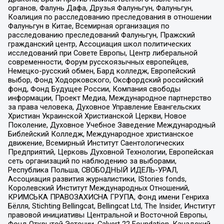
органов, Фалунь Дафа, Друзья Фалуньгун, Фалуньгун,
Коалиция по расследованию преследования в отношении
Фалуньгун в Китае, Всемирная организация по
расследованию преследований Фалуньгун, Пражский
гражданский центр, Ассоциация школ политических
исследований при Совете Европы, Центр либеральной
современности, Форум русскоязычных европейцев,
Немецко-русский обмен, Бард колледж, Европейский
выбор, Фонд Ходорковского, Оксфордский российский
фонд, Фонд Будущее России, Компания свободы
информации, Проект Медиа, Международное партнерство
за права человека, Духовное Управление Евангельских
Христиан Украинской Христианской Церкви, Новое
Поколение, Духовное Учебное Заведение Международный
Библейский Колледж, Международное христианское
движение, Всемирный Институт Саентологических
Предприятий, Церковь Духовной Технологии, Европейская
сеть организаций по наблюдению за выборами,
Республика Польша, СВОБОДНЫЙ ИДЕЛЬ-УРАЛ,
Ассоциация развития журналистики, IStories fonds,
Королевский Институт Международных Отношений,
КРИМСЬКА ПРАВОЗАХИСНА ГРУПА, Фонд имени Генриха
Бёлля, Stichting Bellingcat, Bellingcat Ltd, The Insider, Институт
правовой инициативы Центральной и Восточной Европы,