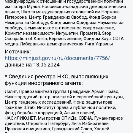
международных отношений и государственной политики
им Питера Мунка, Российско-канадский демократический
альянс, Школа международных отношений им Нормана
Патерсона, Центр Гражданских Свобод, Фонд Бориса
Немцова за Свободу, Фонд имени Фридриха Науманна за
свободу, Феминистское антивоенное сопротивление,
Комитет независимости Ингушетии, Прометей, Stop
Occupation of Karelia, Вернись живым, Фридом Хаус, СОТА
медиа, Либерально-демократическая Лига Украины
Источник:
https://minjust.gov.ru/ru/documents/7756/
данные на
13.05.2024
* Сведения реестра НКО, выполняющих
функции иностранного агента:
Лилит, Правозащитная группа Гражданин.Армия.Право,
Нижегородский центр немецкой и европейской культуры,
Центр гендерных исследований, Фонд защиты прав
граждан Штаб, Институт права и публичной политики,
Фонд борьбы с коррупцией, Альянс врачей,
НАСИЛИЮ.НЕТ, Мы против СПИДа, СВЕЧА, Гуманитарное
действие, Открытый Петербург, Лига Избирателей,
Правовая инициатива, Гражданский Союз, Хасдей