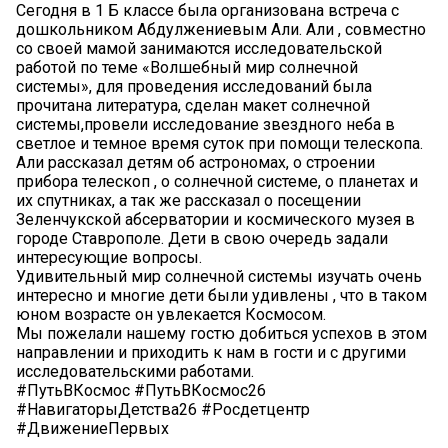
Сегодня в 1 Б классе была организована встреча с
дошкольником Абдулжениевым Али. Али , совместно
со своей мамой занимаются исследовательской
работой по теме «Волшебный мир солнечной
системы», для проведения исследований была
прочитана литература, сделан макет солнечной
системы,провели исследование звездного неба в
светлое и темное время суток при помощи телескопа.
Али рассказал детям об астрономах, о строении
прибора телескоп , о солнечной системе, о планетах и
их спутниках, а так же рассказал о посещении
Зеленчукской абсерватории и космического музея в
городе Ставрополе. Дети в свою очередь задали
интересующие вопросы.
Удивительный мир солнечной системы изучать очень
интересно и многие дети были удивлены , что в таком
юном возрасте он увлекается Космосом.
Мы пожелали нашему гостю добиться успехов в этом
направлении и приходить к нам в гости и с другими
исследовательскими работами.
#ПутьВКосмос #ПутьВКосмос26
#НавигаторыДетства26 #Росдетцентр
#ДвижениеПервых