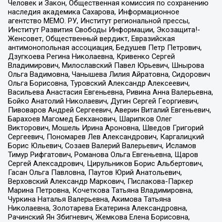
Человек и Закон, Общественная комиссия по сохранению
наследия академика Сахарова, Информационное
агентство МЕМО. РУ, Институт региональной прессы,
Институт Развития Свободы Информации, Экозащита!-
Женсовет, Общественный вердикт, Евразийская
антимонопольная ассоциация, Бедушев Петр Петрович,
Дзугкоева Регина Николаевна, Кривенко Сергей
Владимирович, Милославский Павел Юрьевич, Шнырова
Ольга Вадимовна, Чанышева Лилия Айратовна, Сидорович
Ольга Борисовна, Туровский Александр Алексеевич,
Васильева Анастасия Евгеньевна, Ривина Анна Валерьевна,
Бойко Анатолий Николаевич, Дугин Сергей Георгиевич,
Пивоваров Андрей Сергеевич, Аверин Виталий Евгеньевич,
Барахоев Магомед Бекханович, Шарипков Олег
Викторович, Мошель Ирина Ароновна, Шведов Григорий
Сергеевич, Пономарев Лев Александрович, Каргалицкий
Борис Юльевич, Созаев Валерий Валерьевич, Исламов
Тимур Рифгатович, Романова Ольга Евгеньевна, Щаров
Сергей Алексадрович, Цирульников Борис Альбертович,
Гасан Ольга Павловна, Паутов Юрий Анатольевич,
Верховский Александр Маркович, Пислакова-Паркер
Марина Петровна, Кочеткова Татьяна Владимировна,
Чуркина Наталья Валерьевна, Акимова Татьяна
Николаевна, Золотарева Екатерина Александровна,
Рачинский Ян Збигневич, Жемкова Елена Борисовна,