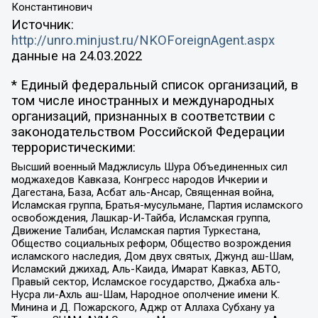
Константинович
Источник:
http://unro.minjust.ru/NKOForeignAgent.aspx
данные на
24.03.2022
* Единый федеральный список организаций, в
том числе иностранных и международных
организаций, признанных в соответствии с
законодательством Российской Федерации
террористическими:
Высший военный Маджлисуль Шура Объединенных сил
моджахедов Кавказа, Конгресс народов Ичкерии и
Дагестана, База, Асбат аль-Ансар, Священная война,
Исламская группа, Братья-мусульмане, Партия исламского
освобождения, Лашкар-И-Тайба, Исламская группа,
Движение Талибан, Исламская партия Туркестана,
Общество социальных реформ, Общество возрождения
исламского наследия, Дом двух святых, Джунд аш-Шам,
Исламский джихад, Аль-Каида, Имарат Кавказ, АБТО,
Правый сектор, Исламское государство, Джабха аль-
Нусра ли-Ахль аш-Шам, Народное ополчение имени К.
Минина и Д. Пожарского, Аджр от Аллаха Субхану уа