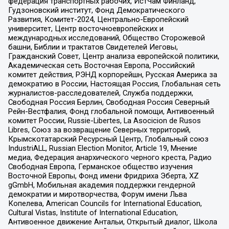
федерация транспортных рабочих, ИстЧам Финланд,
Гудзоновский институт, Фонд Демократического
Развития, Комитет-2024, Центрально-Европейский
университет, Центр восточноевропейских и
международных исследований, Общество Сторожевой
башни, Библии и трактатов Свидетелей Иеговы,
Гражданский Совет, Центр анализа европейской политики,
Академическая сеть Восточная Европа, Российский
комитет действия, РЭНД корпорейшн, Русская Америка за
демократию в России, Настоящая Россия, Глобальная сеть
журналистов-расследователей, Служба поддержки,
Свободная Россия Берлин, Свободная Россия Северный
Рейн-Вестфалия, Фонд глобальной помощи, Антивоенный
комитет России, Russie-Libertes, La Asocicion de Rusos
Libres, Союз за возвращение Северных территорий,
Крымскотатарский Ресурсный Центр, Глобальный союз
IndustriALL, Russian Election Monitor, Article 19, Мнение
медиа, Федерация анархического черного креста, Радио
Свободная Европа, Германское общество изучения
Восточной Европы, Фонд имени Фридриха Эберта, XZ
gGmbH, Мобильная академия поддержки гендерной
демократии и миротворчества, Форум имени Льва
Копелева, American Councils for International Education,
Cultural Vistas, Institute of International Education,
Антивоенное движение Антальи, Открытый диалог, Школа