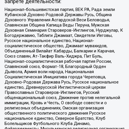
запрете деятельности:
Национал-большевистская партия, ВЕК РА, Рада земли
Кубанской Духовно Родовой Державы Русь, Община
Духовного Управления Асгардской Веси Беловодья,
Славянская Община Капища Веды Перуна, Мужская
Духовная Семинария Староверов-Инглингов, Нурджулар, К
Богодержавию, Таблиги Джамаат, Свидетели Иеговы,
Русское национальное единство, Национал-
социалистическое общество, Джамаат мувахидов,
Объединенный Вилайат Кабарды, Балкарии и Карачая,
Союз славян, Ат-Такфир Валь-Хиджра, Пит Буль,
Национал-социалистическая рабочая партия России,
Славянский союз, Формат-18, Благородный Орден
Дьявола, Армия воли народа, Национальная
Социалистическая Инициатива города Череповца,
Духовно-Родовая Держава Русь, Русское национальное
единство, Древнерусской Инглистической церкви
Православных Староверов-Инглингов, Русский
общенациональный союз, Движение против нелегальной
иммиграции, Кровь и Честь, О свободе совести и о
религиозных объединениях, Омская организация
общественного политического движения Русское
национальное единство, Северное Братство, Клуб
Болельщиков Футбольного Клуба Динамо,
Файзрахманисты, Мусульманская религиозная организация