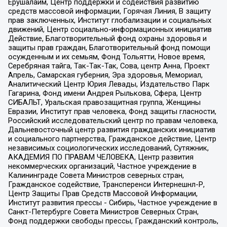
Ерушалаим, Центр поддержки и содействия развитию
средств массовой информации, Горячая Линия, В защиту
прав заключенных, Институт глобализации и социальных
движений, Центр социально-информационных инициатив
Действие, Благотворительный фонд охраны здоровья и
защиты прав граждан, Благотворительный фонд помощи
осужденным и их семьям, Фонд Тольятти, Новое время,
Серебряная тайга, Так-Так-Так, Сова, центр Анна, Проект
Апрель, Самарская губерния, Эра здоровья, Мемориал,
Аналитический Центр Юрия Левады, Издательство Парк
Гагарина, Фонд имени Андрея Рылькова, Сфера, Центр
СИБАЛЬТ, Уральская правозащитная группа, Женщины
Евразии, Институт прав человека, Фонд защиты гласности,
Российский исследовательский центр по правам человека,
Дальневосточный центр развития гражданских инициатив
и социального партнерства, Гражданское действие, Центр
независимых социологических исследований, Сутяжник,
АКАДЕМИЯ ПО ПРАВАМ ЧЕЛОВЕКА, Центр развития
некоммерческих организаций, Частное учреждение в
Калининграде Совета Министров северных стран,
Гражданское содействие, Трансперенси Интернешнл-Р,
Центр Защиты Прав Средств Массовой Информации,
Институт развития прессы - Сибирь, Частное учреждение в
Санкт-Петербурге Совета Министров Северных Стран,
Фонд поддержки свободы прессы, Гражданский контроль,