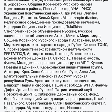
п. Боровский, Община Коренного Русского народа
Щелковского района, Правый сектор, УНА - УНСО,
Украинская повстанческая армия, Тризуб им. Степана
Бандеры, Братство, Белый Крест, Misanthropic division,
Религиозное объединение последователей инглиизма,
Народная Социальная Инициатива, TulaSkins,
Этнополитическое объединение Русские, Русское
национальное объединение Атака, Мечеть Мирмамеда,
Община Коренного Русского народа г. Астрахани, ВОЛЯ,
Меджлис крымскотатарского народа, Рубеж Севера, ТОЙС,
О противодействии экстремистской деятельности,
РЕВТАТПОД, Артподготовка, Штольц, В честь иконы
Божией Матери Державная, Сектор 16, Независимость,
Фирма, Молодежная правозащитная группа МПГ, Курсом
Правды и Единения, Каракольская инициативная группа,
Автоград Крю, Союз Славянских Сил Руси, Алля-Аят,
Благотворительный пансионат Ак Умут, Русская
республика Русь, Арестантское уголовное единство,
Башкорт, Нация и свобода, Нация и свобода, W.H.С., Фалунь
Дафа, Иртыш Ultras, Русский Патриотический клуб-
Новокузнецк/РПК, Сибирский державный союз, Фонд
борьбы с коррупцией, Фонд защиты прав граждан, Штабы
Навального, Совет граждан СССР Прикубанского округа г.
Краснодара, Мужское государство, Народное