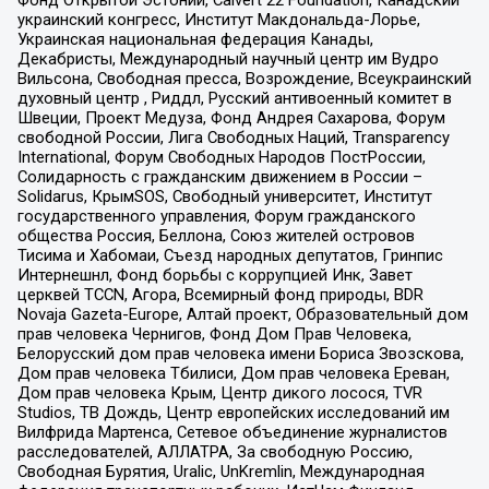
Фонд Открытой Эстонии, Calvert 22 Foundation, Канадский
украинский конгресс, Институт Макдональда-Лорье,
Украинская национальная федерация Канады,
Декабристы, Международный научный центр им Вудро
Вильсона, Свободная пресса, Возрождение, Всеукраинский
духовный центр , Риддл, Русский антивоенный комитет в
Швеции, Проект Медуза, Фонд Андрея Сахарова, Форум
свободной России, Лига Свободных Наций, Transparеncy
International, Форум Свободных Народов ПостРоссии,
Солидарность с гражданским движением в России –
Solidarus, КрымSOS, Свободный университет, Институт
государственного управления, Форум гражданского
общества Россия, Беллона, Союз жителей островов
Тисима и Хабомаи, Съезд народных депутатов, Гринпис
Интернешнл, Фонд борьбы с коррупцией Инк, Завет
церквей TCCN, Агора, Всемирный фонд природы, BDR
Novaja Gazeta-Europe, Алтай проект, Образовательный дом
прав человека Чернигов, Фонд Дом Прав Человека,
Белорусский дом прав человека имени Бориса Звозскова,
Дом прав человека Тбилиси, Дом прав человека Ереван,
Дом прав человека Крым, Центр дикого лосося, TVR
Studios, ТВ Дождь, Центр европейских исследований им
Вилфрида Мартенса, Сетевое объединение журналистов
расследователей, АЛЛАТРА, За свободную Россию,
Свободная Бурятия, Uralic, UnKremlin, Международная