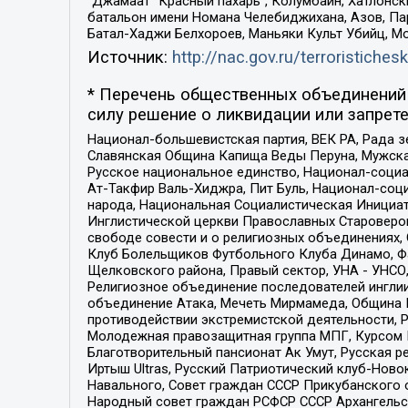
“Джамаат “Красный пахарь”, Колумбайн, Хатлонск
батальон имени Номана Челебиджихана, Азов, Па
Батал-Хаджи Белхороев, Маньяки Культ Убийц, М
Источник:
http://nac.gov.ru/terroristichesk
* Перечень общественных объединений 
силу решение о ликвидации или запрете
Национал-большевистская партия, ВЕК РА, Рада 
Славянская Община Капища Веды Перуна, Мужская
Русское национальное единство, Национал-социа
Ат-Такфир Валь-Хиджра, Пит Буль, Национал-соц
народа, Национальная Социалистическая Инициат
Инглистической церкви Православных Староверов
свободе совести и о религиозных объединениях,
Клуб Болельщиков Футбольного Клуба Динамо, Фа
Щелковского района, Правый сектор, УНА - УНСО, У
Религиозное объединение последователей инглии
объединение Атака, Мечеть Мирмамеда, Община К
противодействии экстремистской деятельности, 
Молодежная правозащитная группа МПГ, Курсом П
Благотворительный пансионат Ак Умут, Русская ре
Иртыш Ultras, Русский Патриотический клуб-Нов
Навального, Совет граждан СССР Прикубанского 
Народный совет граждан РСФСР СССР Архангельск