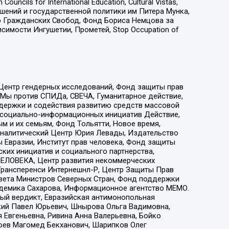
ls for International Education, Cultural Vistas,
ошений и государственной политики им Питера Мунка,
 Гражданских Свобод, Фонд Бориса Немцова за
имости Ингушетии, Прометей, Stop Occupation of
 Центр гендерных исследований, Фонд защиты прав
 Мы против СПИДа, СВЕЧА, Гуманитарное действие,
ддержки и содействия развитию средств массовой
р социально-информационных инициатив Действие,
 и их семьям, Фонд Тольятти, Новое время,
, Аналитический Центр Юрия Левады, Издательство
 Евразии, Институт прав человека, Фонд защиты
ких инициатив и социального партнерства,
ЕЛОВЕКА, Центр развития некоммерческих
 Трансперенси Интернешнл-Р, Центр Защиты Прав
овета Министров Северных Стран, Фонд поддержки
адемика Сахарова, Информационное агентство МЕМО.
ый вердикт, Евразийская антимонопольная
кий Павел Юрьевич, Шнырова Ольга Вадимовна,
 Евгеньевна, Ривина Анна Валерьевна, Бойко
хоев Магомед Бекханович, Шарипков Олег