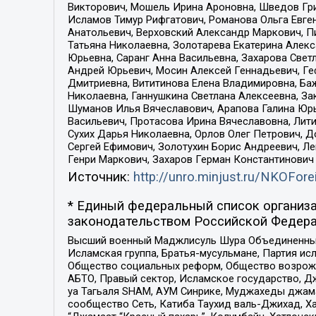
Викторович, Мошель Ирина Ароновна, Шведов Гри
Исламов Тимур Рифгатович, Романова Ольга Евге
Анатольевич, Верховский Александр Маркович, П
Татьяна Николаевна, Золотарева Екатерина Алек
Юрьевна, Саранг Анна Васильевна, Захарова Свет
Андрей Юрьевич, Мосин Алексей Геннадьевич, Ге
Дмитриевна, Вититинова Елена Владимировна, Ба
Николаевна, Ганнушкина Светлана Алексеевна, За
Шуманов Илья Вячеславович, Арапова Галина Юрь
Васильевич, Протасова Ирина Вячеславовна, Лит
Сухих Дарья Николаевна, Орлов Олег Петрович, 
Сергей Ефимович, Золотухин Борис Андреевич, Л
Генри Маркович, Захаров Герман Константинович
Источник:
http://unro.minjust.ru/NKOFore
* Единый федеральный список организа
законодательством Российской Федера
Высший военный Маджлисуль Шура Объединенных с
Исламская группа, Братья-мусульмане, Партия ис
Общество социальных реформ, Общество возрожд
АБТО, Правый сектор, Исламское государство, Д
уа Тагьаля SHAM, АУМ Синрике, Муджахеды джама
сообщество Сеть, Катиба Таухид валь-Джихад, Хай