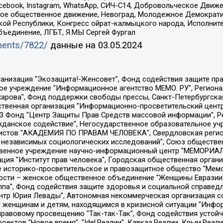
Facebook, Instagram, WhatsApp, СИЧ-С14, Добровольческое Движ
ское общественное движение, Невоград, Молодежное Демократ
ой Республики, Конгресс ойрат-калмыцкого народа, Исполнит
бъединение, ЛГБТ, Я.МЫ Сергей Фургал
uments/7822/
данные на
03.05.2024
Общество с ограниченной ответственностью "Радио Свободная Европа/Радио Свобода", Чешское информационное агентство "MEDIUM-ORIENT", Красноярская региональная общественная организация "Мы против СПИДа", Камалягин Денис Николаевич, Маркелов Сергей Евгеньевич, Пономарев Лев Александрович, Савицкая Людмила Алексеевна, Автономная некоммерческая организация "Центр по работе с проблемой насилия "НАСИЛИЮ.НЕТ", Межрегиональный профессиональный союз работников здравоохранения "Альянс врачей", Юридическое лицо, зарегистрированное в Латвийской Республике, SIA "Medusa Project" (регистрационный номер 40103797863, дата регистрации 10.06.2014), Некоммерческая организация "Фонд по борьбе с коррупцией", Автономная некоммерческая организация "Институт права и публичной политики", Баданин Роман Сергеевич, Гликин Максим Александрович, Железнова Мария Михайловна, Лукьянова Юлия Сергеевна, Маетная Елизавета Витальевна, Маняхин Петр Борисович, Чуракова Ольга Владимировна, Ярош Юлия Петровна, Юридическое лицо "The Insider SIA", зарегистрированное в Риге, Латвийская Республика (дата регистрации 26.06.2015), являющееся администратором доменного имени интернет-издания "The Insider SIA", https://theins.ru, Постернак Алексей Евгеньевич, Рубин Михаил Аркадьевич, Анин Роман Александрович, Юридическое лицо Istories fonds, зарегистрированное в Латвийской Республике (регистрационный номер 50008295751, дата регистрации 24.02.2020), Великовский Дмитрий Александрович, Долинина Ирина Николаевна, Мароховская Алеся Алексеевна, Шлейнов Роман Юрьевич, Шмагун Олеся Валентиновна, Общество с ограниченной ответственностью "Альтаир 2021", Общество с ограниченной ответственностью "Вега 2021", Общество с ограниченной ответственностью "Главный редактор 2021", Общество с ограниченной ответственностью "Ромашки монолит", Важенков Артем Валерьевич, Ивановская областная общественная организация "Центр гендерных исследований", Гурман Юрий Альбертович, Медиапроект "ОВД-Инфо", Егоров Владимир Владимирович, Жилинский Владимир Александрович, Общество с ограниченной ответственностью "ЗП", Иванова София Юрьевна, Карезина Инна Павловна, Кильтау Екатерина Викторовна, Петров Алексей Викторович, Пискунов Сергей Евгеньевич, Смирнов Сергей Сергеевич, Тихонов Михаил Сергеевич, Общество с ограниченной ответственностью "ЖУРНАЛИСТ-ИНОСТРАННЫЙ АГЕНТ", Арапова Галина Юрьевна, Вольтская Татьяна Анатольевна, Американская компания "Mason G.E.S. Anonymous Foundation" (США), являющаяся владельцем интернет-издания https://mnews.world/, Компания "Stichting Bellingcat", зарегистрированная в Нидерландах (дата регистрации 11.07.2018), Захаров Андрей Вячеславович, Клепиковская Екатерина Дмитриевна, Общество с ограниченной ответственностью "МЕМО", Перл Роман Александрович, Симонов Евгений Алексеевич, Соловьева Елена Анатольевна, Сотников Даниил Владимирович, Сурначева Елизавета Дмитриевна, Автономная некоммерческая организация по защите прав человека и информированию населения "Якутия – Наше Мнение", Общество с ограниченной ответственностью "Москоу диджитал медиа", с 26.01.2023 Общество с ограниченной ответственностью "Чайка Белые сады", Ветошкина Валерия Валерьевна, Заговора Максим Александрович, Межрегиональное общественное движение "Российская ЛГБТ - сеть", Оленичев Максим Владимирович, Павлов Иван Юрьевич, Скворцова Елена Сергеевна, Общество с ограниченной ответственностью "Как бы инагент", Кочетков Игорь Викторович, Общество с ограниченной ответственностью "Честные выборы", Еланчик Олег Александрович, Общество с ограниченной ответственностью "Нобелевский призыв", Гималова Регина Эмилевна, Григорьев Андрей Валерьевич, Григорьева Алина Александровна, Ассоциация по содействию защите прав призывников, альтернативнослужащих и военнослужащих "Правозащитная группа "Гражданин.Армия.Право", Хисамова Регина Фаритовна, Автономная некоммерческая организация по реализа