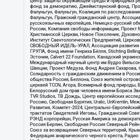
центр защиты окружающей среды и природных ресу
фонд за демократию, Джеймстаунский фонд, Прож
Фалуньгун, Фалуньгун, Коалиция по расследован
Фалуньгун, Пражский гражданский центр, Ассоци
русскоязычных европейцев, Немецко-русский об
России, Компания свободы информации, Проект М
Христианской Церкви, Новое Поколение, Духовн
Институт Саентологических Предприятий, Церков
СВОБОДНЫЙ ИДЕЛЬ-УРАЛ, Ассоциация развития ж
ГРУПА, Фонд имени Генриха Бёлля, Stichting Bellin
Эстонии, Calvert 22 Foundation, Канадский укра
Международный научный центр им Вудро Вильсона
Швеции, Проект Медуза, Фонд Андрея Сахарова, Ф
Солидарность с гражданским движением в России 
общества Россия, Беллона, Союз жителей острово
церквей TCCN, Агора, Всемирный фонд природы, B
Белорусский дом прав человека имени Бориса Зво
TVR Studios, ТВ Дождь, Центр европейских иссл
Россию, Свободная Бурятия, Uralic, UnKremlin, 
Развития, Комитет-2024, Центрально-Европейски
трактатов Свидетелей Иеговы, Гражданский Совет
РЭНД корпорейшн, Русская Америка за демократи
Россия Берлин, Свободная Россия Северный Рейн-В
Союз за возвращение Северных территорий, Крымско
Федерация анархического черного креста, Радио