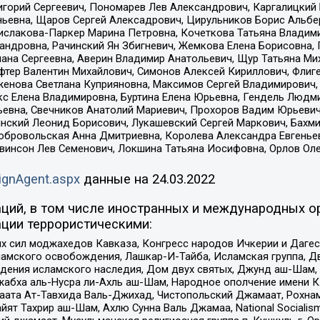
горий Сергеевич, Пономарев Лев Александрович, Каргалицкий 
ньевна, Щаров Сергей Алексадрович, Цирульников Борис Альбер
ислакова-Паркер Марина Петровна, Кочеткова Татьяна Владими
сандровна, Рачинский Ян Збигневич, Жемкова Елена Борисовна,
лана Сергеевна, Аверин Владимир Анатольевич, Щур Татьяна М
фтер Валентин Михайлович, Симонов Алексей Кириллович, Флиг
женова Светлана Куприяновна, Максимов Сергей Владимирович, 
кс Елена Владимировна, Буртина Елена Юрьевна, Гендель Людм
евна, Свечников Анатолий Мариевич, Прохоров Вадим Юрьевич
инский Леонид Борисович, Лукашевский Сергей Маркович, Бахм
Добровольская Анна Дмитриевна, Королева Александра Евгенье
евинсон Лев Семенович, Локшина Татьяна Иосифовна, Орлов Ол
ignAgent.aspx
данные на
24.03.2022
ций, в том числе иностранных и международных ор
ции террористическими:
ил моджахедов Кавказа, Конгресс народов Ичкерии и Дагеста
ламского освобождения, Лашкар-И-Тайба, Исламская группа, Дв
ения исламского наследия, Дом двух святых, Джунд аш-Шам, 
жабха аль-Нусра ли-Ахль аш-Шам, Народное ополчение имени К.
ата Ат-Тавхида Валь-Джихад, Чистопольский Джамаат, Рохнам
ят Тахрир аш-Шам, Ахлю Сунна Валь Джамаа, National Socialism