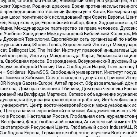
рсов, Свободная Россия, Всемирный конгресс украинцев, Атла
ект Хармони, Родники дракона, Врачи против насильственного
ию преследования в отношении Фалуньгун в Китае, Всемирная о
ация школ политических исследований при Совете Европы, Цен
мен, Бард колледж, Европейский выбор, Фонд Ходорковского,
едиа, Международное партнерство за права человека, Духовно
ое Учебное Заведение Международный Библейский Колледж, М
ь Духовной Технологии, Европейская сеть организаций по наб
урналистики, IStories fonds, Королевский Институт Между
gcat, Bellingcat Ltd, The Insider, Институт правовой инициатив
инский конгресс, Институт Макдональда-Лорье, Украинская нац
, Свободная пресса, Возрождение, Всеукраинский духовный цен
орум свободной России, Лига Свободных Наций, Transparеncy I
– Solidarus, КрымSOS, Свободный университет, Институт госу
в Тисима и Хабомаи, Съезд народных депутатов, Гринпис Инте
DR Novaja Gazeta-Europe, Алтай проект, Образовательный дом 
зскова, Дом прав человека Тбилиси, Дом прав человека Ерева
едований им Вилфрида Мартенса, Сетевое объединение журнали
Международная федерация транспортных рабочих, ИстЧам Финлан
й университет, Центр восточноевропейских и международных и
, Центр анализа европейской политики, Академическая сеть Во
ю в России, Настоящая Россия, Глобальная сеть журналистов
естфалия, Фонд глобальной помощи, Антивоенный комитет России,
татарский Ресурсный Центр, Глобальный союз IndustriALL, Russi
 Свободная Европа, Германское общество изучения Восточной 