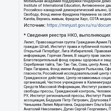
Мобильная академия поддержки гендерной демократи
Institute of International Education, Антивоенн
Российско-канадский демократический альянс, 
Свободу, Фонд имени Фридриха Науманна за свобо
Karelia, Вернись живым, Фридом Хаус, СОТА меди
Источник:
https://minjust.gov.ru/ru/doc
* Сведения реестра НКО, выполняющих 
Лилит, Правозащитная группа Гражданин.Армия.П
граждан Штаб, Институт права и публичной поли
Открытый Петербург, Лига Избирателей, Правова
информации, Горячая Линия, В защиту прав закл
Благотворительный фонд охраны здоровья и защи
Серебряная тайга, Так-Так-Так, Сова, центр Анн
Парк Гагарина, Фонд имени Андрея Рылькова, Сф
гласности, Российский исследовательский центр 
Гражданское действие, Центр независимых соци
организаций, Частное учреждение в Калининград
Средств Массовой Информации, Институт развити
свободы прессы, Гражданский контроль, Человек
РУ, Институт региональной прессы, Институт Ра
ассоциация, Бедушев Петр Петрович, Дзугкоева 
Чанышева Лилия Айратовна, Сидорович Ольга Бори
Анатолий Николаевич, Дугин Сергей Георгиевич, 