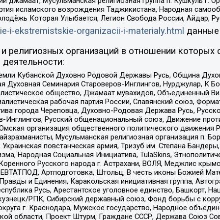
ий джамаат, Мусульманская религиозная группа п. Кушкуль г. 
ртия исламского возрождения Таджикистана, Народная самооб
олодёжь Которая Улыбается, Легион Свобода России, Айдар, Р
ie-i-ekstremistskie-organizacii-i-materialy.html
данные
и религиозных организаций в отношении которых 
 деятельности:
земли Кубанской Духовно Родовой Державы Русь, Община Духо
 Духовная Семинария Староверов-Инглингов, Нурджулар, К Бо
листическое общество, Джамаат мувахидов, Объединенный Вил
иалистическая рабочая партия России, Славянский союз, Форма
ива города Череповца, Духовно-Родовая Держава Русь, Русск
-Инглингов, Русский общенациональный союз, Движение против
 Омская организация общественного политического движения Р
йзрахманисты, Мусульманская религиозная организация п. Бо
краинская повстанческая армия, Тризуб им. Степана Бандеры, Бр
зма, Народная Социальная Инициатива, TulaSkins, Этнополитич
оренного Русского народа г. Астрахани, ВОЛЯ, Меджлис крымс
РЕВТАТПОД, Артподготовка, Штольц, В честь иконы Божией Мате
равды и Единения, Каракольская инициативная группа, Автогра
спублика Русь, Арестантское уголовное единство, Башкорт, Наци
окузнецк/РПК, Сибирский державный союз, Фонд борьбы с кор
округа г. Краснодара, Мужское государство, Народное объедин
ой области, Проект Штурм, Граждане СССР, Держава Союз Сов