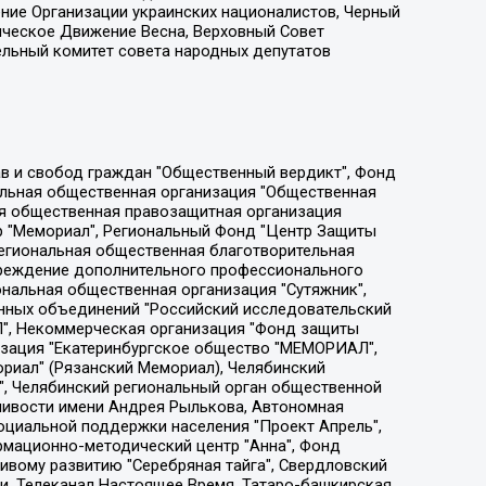
ение Организации украинских националистов, Черный
ическое Движение Весна, Верховный Совет
ельный комитет совета народных депутатов
ции социально-правовых программ "Лилит", Дальневосточное общественное движение "Маяк", Санкт-Петербургская ЛГБТ-инициативная группа "Выход", Инициативная группа ЛГБТ+ "Реверс", Алексеев Андрей Викторович, Бекбулатова Таисия Львовна, Беляев Иван Михайлович, Владыкина Елена Сергеевна, Гельман Марат Александрович, Никульшина Вероника Юрьевна, Толоконникова Надежда Андреевна, Шендерович Виктор Анатольевич, Общество с ограниченной ответственностью "Данное сообщение", Общество с ограниченной ответственностью Издательский дом "Новая глава", Айнбиндер Александра Александровна, Московский комьюнити-центр для ЛГБТ+инициатив, Благотворительный фонд развития филантропии, Deutsche Welle (Германия, Kurt-Schumacher-Strasse 3, 53113 Bonn), Борзунова Мария Михайловна, Воробьев Виктор Викторович, Голубева Анна Львовна, Константинова Алла Михайловна, Малкова Ирина Владимировна, Мурадов Мурад Абдулгалимович, Осетинская Елизавета Николаевна, Понасенков Евгений Николаевич, Ганапольский Матвей Юрьевич, Киселев Евгений Алексеевич, Борухович Ирина Григорьевна, Дремин Иван Тимофеевич, Дубровский Дмитрий Викторович, Красноярская региональная общественная организация поддержки и развития альтернативных образовательных технологий и межкультурных коммуникаций "ИНТЕРРА", Маяковская Екатерина Алексеевна, Фейгин Марк Захарович, Филимонов Андрей Викторович, Дзугкоева Регина Николаевна, Доброхотов Роман Александрович, Дудь Юрий Александрович, Елкин Сергей Владимирович, Кругликов Кирилл Игоревич, Сабунаева Мария Леонидовна, Семенов Алексей Владимирович, Шаинян Карен Багратович, Шульман Екатерина Михайловна, Асафьев Артур Валерьевич, Вахштайн Виктор Семенович, Венедиктов Алексей Алексеевич, Лушникова Екатерина Евгеньевна, Волков Леонид Михайлович, Невзоров Александр Глебович, Пархоменко Сергей Борисович, Сироткин Ярослав Николаевич, Кара-Мурза Владимир Владимирович, Баранова Наталья Владимировна, Гозман Леонид Яковлевич, Кагарлицкий Борис Юльевич, Климарев Михаил Валерьевич, Милов Владимир Станиславович, Автономная некоммерческая организация Краснодарский центр современного искусства "Типография", Моргенштерн Алишер Тагирович, Соболь Любовь Эдуардовна, Общество с ограниченной ответственностью "ЛИЗА НОРМ", Каспаров Гарри Кимович, Ходорковский Михаил Борисович, Общество с ограниченной ответственностью "Апрельские тезисы", Данилович Ирина Брониславовна, Кашин Олег Владимирович, Петров Николай Владимирович, Пивоваров Алексей Владимирович, Соколов Михаил Владимирович, Цветкова Юлия Владимировна, Чичваркин Евгений Александрович, Комитет против пыток/Команда против пыток, Общество с ограниченной ответственностью "Первый научный", Общество с ограниченной ответственностью "Вертолет и ко", Белоцерковская Вероника Борисовна, Кац Максим Евгеньевич, Лазарева Татьяна Юрьевна, Шаведдинов Руслан Табризович, Яшин Илья Валерьевич, Общество с ограниченной ответственностью "Иноагент ААВ", Алешковский Дмитрий Петрович, Альбац Евгения Марковна, Быков Дмитрий Львович, Галямина Юлия Евгеньевна, Лойко Сергей Леонидович, Мартынов Кирилл Константинович, Медведев Сергей Александрович, Крашенинников Федор Геннадиевич, Гордеева Катерина Вл