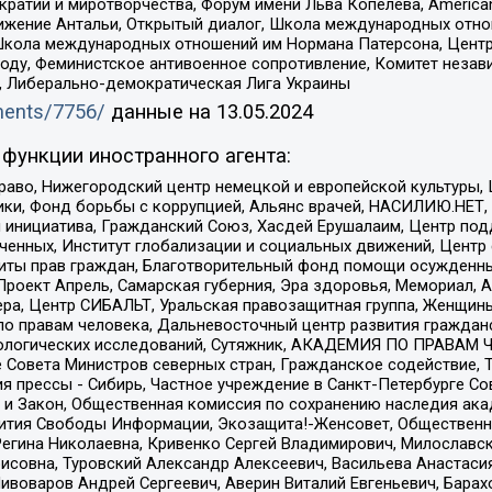
и и миротворчества, Форум имени Льва Копелева, American Counci
ое движение Антальи, Открытый диалог, Школа международных отн
Школа международных отношений им Нормана Патерсона, Центр
ду, Феминистское антивоенное сопротивление, Комитет независ
а, Либерально-демократическая Лига Украины
uments/7756/
данные на
13.05.2024
функции иностранного агента:
раво, Нижегородский центр немецкой и европейской культуры,
тики, Фонд борьбы с коррупцией, Альянс врачей, НАСИЛИЮ.НЕТ,
я инициатива, Гражданский Союз, Хасдей Ерушалаим, Центр по
юченных, Институт глобализации и социальных движений, Цент
ты прав граждан, Благотворительный фонд помощи осужденным
а, Проект Апрель, Самарская губерния, Эра здоровья, Мемориал
ера, Центр СИБАЛЬТ, Уральская правозащитная группа, Женщины
по правам человека, Дальневосточный центр развития гражданс
ологических исследований, Сутяжник, АКАДЕМИЯ ПО ПРАВАМ Ч
е Совета Министров северных стран, Гражданское содействие,
я прессы - Сибирь, Частное учреждение в Санкт-Петербурге С
 и Закон, Общественная комиссия по сохранению наследия ак
звития Свободы Информации, Экозащита!-Женсовет, Общественн
Регина Николаевна, Кривенко Сергей Владимирович, Милославс
совна, Туровский Александр Алексеевич, Васильева Анастасия
Пивоваров Андрей Сергеевич, Аверин Виталий Евгеньевич, Бара