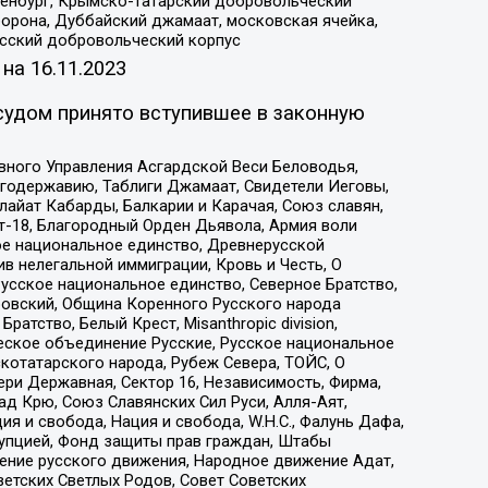
Оренбург, Крымско-татарский добровольческий
орона, Дуббайский джамаат, московская ячейка,
усский добровольческий корпус
 на
16.11.2023
судом принято вступившее в законную
вного Управления Асгардской Веси Беловодья,
годержавию, Таблиги Джамаат, Свидетели Иеговы,
айат Кабарды, Балкарии и Карачая, Союз славян,
т-18, Благородный Орден Дьявола, Армия воли
ое национальное единство, Древнерусской
 нелегальной иммиграции, Кровь и Честь, О
усское национальное единство, Северное Братство,
ровский, Община Коренного Русского народа
атство, Белый Крест, Misanthropic division,
еское объединение Русские, Русское национальное
котатарского народа, Рубеж Севера, ТОЙС, О
ри Державная, Сектор 16, Независимость, Фирма,
д Крю, Союз Славянских Сил Руси, Алля-Аят,
я и свобода, Нация и свобода, W.H.С., Фалунь Дафа,
рупцией, Фонд защиты прав граждан, Штабы
ение русского движения, Народное движение Адат,
етских Светлых Родов, Совет Советских