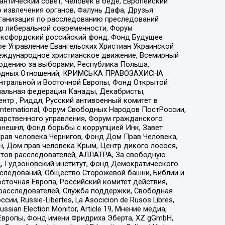
нтический совет, Человек в беде, Европейский
 извлечения органов, Фалунь Дафа, Друзья
рганизация по расследованию преследований
тр либеральной современности, Форум
 Оксфордский российский фонд, Фонд Будущее
е Управление Евангельских Христиан Украинской
еждународное христианское движение, Всемирный
людению за выборами, Республика Польша,
народных Отношений, КРИМСЬКА ПРАВОЗАХИСНА
ы Центральной и Восточной Европы, Фонд Открытой
иональная федерация Канады, Декабристы,
тр , Риддл, Русский антивоенный комитет в
nternational, Форум Свободных Народов ПостРоссии,
дарственного управления, Форум гражданского
рнешнл, Фонд борьбы с коррупцией Инк, Завет
прав человека Чернигов, Фонд Дом Прав Человека,
н, Дом прав человека Крым, Центр дикого лосося,
стов расследователей, АЛЛАТРА, За свободную
д, Гудзоновский институт, Фонд Демократического
сследований, Общество Сторожевой башни, Библии и
сточная Европа, Российский комитет действия,
-расследователей, Служба поддержки, Свободная
 Russie-Libertes, La Asocicion de Rusos Libres,
an Election Monitor, Article 19, Мнение медиа,
Европы, Фонд имени Фридриха Эберта, XZ gGmbH,