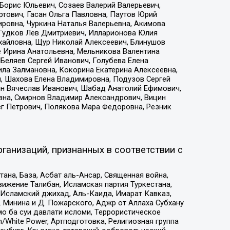
Борис Юльевич, Созаев Валерий Валерьевич,
тович, Гасан Ольга Павловна, Паутов Юрий
ровна, Чуркина Наталья Валерьевна, Акимова
 Гудков Лев Дмитриевич, Илларионова Юлия
ихайловна, Щур Николай Алексеевич, Блинушов
е Ирина Анатольевна, Мельникова Валентина
Беляев Сергей Иванович, Голубева Елена
ила Залмановна, Кокорина Екатерина Алексеевна,
, Шахова Елена Владимировна, Подузов Сергей
ин Вячеслав Иванович, Шабад Анатолий Ефимович,
вна, Смирнов Владимир Александрович, Вицин
ег Петрович, Полякова Мара Федоровна, Резник
ганизаций, признанных в соответствии с
на, База, Асбат аль-Ансар, Священная война,
ижение Талибан, Исламская партия Туркестана,
Исламский джихад, Аль-Каида, Имарат Кавказ,
 Минина и Д. Пожарского, Аджр от Аллаха Субхану
о ба суи давлати исломи, Террористическое
/White Power, Артподготовка, Религиозная группа