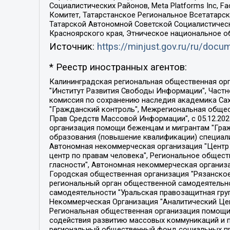
Социалистических Районов, Meta Platforms Inc, 
Комитет, Татарстанское Региональное Всетатар
Татарской Автономной Советской Социалистическ
Красноярского края, Этническое национальное о
Источник:
https://minjust.gov.ru/ru/doc
* Реестр иностранных агентов:
Калининградская региональная общественная организация "Экозащита!-Женсовет", Фонд содействия защите прав и свобод граждан "Общественный вердикт", Фонд "Институт Развития Свободы Информации", Частное учреждение "Информационное агентство МЕМО. РУ", Региональная общественная организация "Общественная комиссия по сохранению наследия академика Сахарова", Фонд поддержки свободы прессы, Санкт-Петербургская общественная правозащитная организация "Гражданский контроль", Межрегиональная общественная организация "Информационно-просветительский центр "Мемориал", Региональный Фонд "Центр Защиты Прав Средств Массовой Информации", с 05.12.2023 Фонд "Центр Защиты Прав Средств массовой информации", Региональная общественная благотворительная организация помощи беженцам и мигрантам "Гражданское содействие", Негосударственное образовательное учреждение дополнительного профессионального образования (повышение квалификации) специалистов "АКАДЕМИЯ ПО ПРАВАМ ЧЕЛОВЕКА", Свердловская региональная общественная организация "Сутяжник", Автономная некоммерческая организация "Центр независимых социологических исследований", Союз общественных объединений "Российский исследовательский центр по правам человека", Региональное общественное учреждение научно-информационный центр "МЕМОРИАЛ", Некоммерческая организация "Фонд защиты гласности", Автономная некоммерческая организация "Институт прав человека", Городская общественная организация "Екатеринбургское общество "МЕМОРИАЛ", Городская общественная организация "Рязанское историко-просветительское и правозащитное общество "Мемориал" (Рязанский Мемориал), Челябинский региональный орган общественной самодеятельности – женское общественное объединение "Женщины Евразии", Челябинский региональный орган общественной самодеятельности "Уральская правозащитная группа", Фонд содействия защите здоровья и социальной справедливости имени Андрея Рылькова, Автономная Некоммерческая Организация "Аналитический Центр Юрия Левады", Автономная некоммерческая организация социальной поддержки населения "Проект Апрель", Региональная общественная организация помощи женщинам и детям, находящимся в кризисной ситуации "Информационно-методический центр "Анна", Фонд содействия развитию массовых коммуникаций и правовому просвещению "Так-так-Так", Фонд содействия устойчивому развитию "Серебряная тайга", Свердловский региональный общественный фонд социальных проектов "Новое время", "Idel.Реалии", Кавказ.Реалии, Крым.Реалии, Телеканал Настоящее Время, Татаро-башкирская служба Радио Свобода (Azatliq Radiosi), Радио Свободная Европа/Радио Свобода (PCE/PC), "Сибирь.Реалии", "Фактограф", Благотворительный фонд помощи осужденным и их семьям, Автономная некоммерческая организация "Институт глобализации и социальных движений", Фонд "В защиту прав заключенных", Частное учреждение "Центр поддержки и содействия развитию средств массовой информации", Пензенский региональный общественный благотворительный фонд "Гражданский союз", "Север.Реалии", Некоммерческая организация Фонд "Правовая инициатива", 