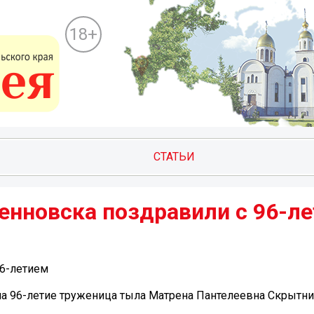
18+
СТАТЬИ
енновска поздравили с 96-л
96-летием
а 96-летие труженица тыла Матрена Пантелеевна Скрытни