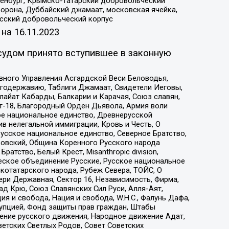
Оренбург, Крымско-татарский добровольческий
орона, Дуббайский джамаат, московская ячейка,
усский добровольческий корпус
 на
16.11.2023
судом принято вступившее в законную
вного Управления Асгардской Веси Беловодья,
годержавию, Таблиги Джамаат, Свидетели Иеговы,
айат Кабарды, Балкарии и Карачая, Союз славян,
т-18, Благородный Орден Дьявола, Армия воли
ое национальное единство, Древнерусской
 нелегальной иммиграции, Кровь и Честь, О
усское национальное единство, Северное Братство,
ровский, Община Коренного Русского народа
атство, Белый Крест, Misanthropic division,
еское объединение Русские, Русское национальное
котатарского народа, Рубеж Севера, ТОЙС, О
ри Державная, Сектор 16, Независимость, Фирма,
д Крю, Союз Славянских Сил Руси, Алля-Аят,
я и свобода, Нация и свобода, W.H.С., Фалунь Дафа,
рупцией, Фонд защиты прав граждан, Штабы
ение русского движения, Народное движение Адат,
етских Светлых Родов, Совет Советских