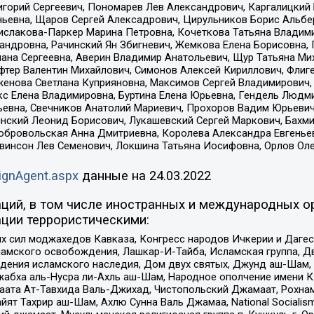
горий Сергеевич, Пономарев Лев Александрович, Каргалицкий 
ньевна, Щаров Сергей Алексадрович, Цирульников Борис Альбер
ислакова-Паркер Марина Петровна, Кочеткова Татьяна Владими
сандровна, Рачинский Ян Збигневич, Жемкова Елена Борисовна,
лана Сергеевна, Аверин Владимир Анатольевич, Щур Татьяна М
фтер Валентин Михайлович, Симонов Алексей Кириллович, Флиг
женова Светлана Куприяновна, Максимов Сергей Владимирович, 
кс Елена Владимировна, Буртина Елена Юрьевна, Гендель Людм
евна, Свечников Анатолий Мариевич, Прохоров Вадим Юрьевич
инский Леонид Борисович, Лукашевский Сергей Маркович, Бахм
Добровольская Анна Дмитриевна, Королева Александра Евгенье
евинсон Лев Семенович, Локшина Татьяна Иосифовна, Орлов Ол
ignAgent.aspx
данные на
24.03.2022
ций, в том числе иностранных и международных ор
ции террористическими:
ил моджахедов Кавказа, Конгресс народов Ичкерии и Дагеста
ламского освобождения, Лашкар-И-Тайба, Исламская группа, Дв
ения исламского наследия, Дом двух святых, Джунд аш-Шам, 
жабха аль-Нусра ли-Ахль аш-Шам, Народное ополчение имени К.
ата Ат-Тавхида Валь-Джихад, Чистопольский Джамаат, Рохнам
ят Тахрир аш-Шам, Ахлю Сунна Валь Джамаа, National Socialism