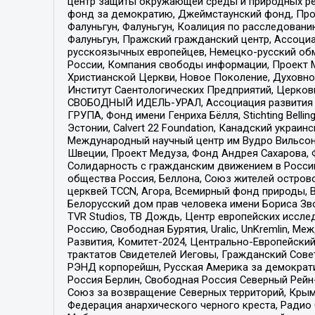
центр защиты окружающей среды и природных ресу
фонд за демократию, Джеймстаунский фонд, Прож
Фалуньгун, Фалуньгун, Коалиция по расследован
Фалуньгун, Пражский гражданский центр, Ассоци
русскоязычных европейцев, Немецко-русский об
России, Компания свободы информации, Проект М
Христианской Церкви, Новое Поколение, Духовн
Институт Саентологических Предприятий, Церков
СВОБОДНЫЙ ИДЕЛЬ-УРАЛ, Ассоциация развития ж
ГРУПА, Фонд имени Генриха Бёлля, Stichting Bellin
Эстонии, Calvert 22 Foundation, Канадский укра
Международный научный центр им Вудро Вильсона
Швеции, Проект Медуза, Фонд Андрея Сахарова, Ф
Солидарность с гражданским движением в России 
общества Россия, Беллона, Союз жителей острово
церквей TCCN, Агора, Всемирный фонд природы, B
Белорусский дом прав человека имени Бориса Зво
TVR Studios, ТВ Дождь, Центр европейских иссл
Россию, Свободная Бурятия, Uralic, UnKremlin, 
Развития, Комитет-2024, Центрально-Европейски
трактатов Свидетелей Иеговы, Гражданский Совет
РЭНД корпорейшн, Русская Америка за демократи
Россия Берлин, Свободная Россия Северный Рейн-В
Союз за возвращение Северных территорий, Крымско
Федерация анархического черного креста, Радио