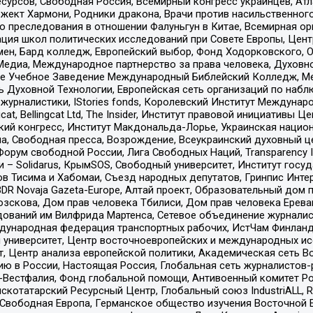
рсов, Свободная Россия, Всемирный конгресс украинцев, Атла
ект Хармони, Родники дракона, Врачи против насильственного
ию преследования в отношении Фалуньгун в Китае, Всемирная о
ация школ политических исследований при Совете Европы, Цен
мен, Бард колледж, Европейский выбор, Фонд Ходорковского,
едиа, Международное партнерство за права человека, Духовно
ое Учебное Заведение Международный Библейский Колледж, М
ь Духовной Технологии, Европейская сеть организаций по наб
урналистики, IStories fonds, Королевский Институт Между
gcat, Bellingcat Ltd, The Insider, Институт правовой инициатив
инский конгресс, Институт Макдональда-Лорье, Украинская нац
, Свободная пресса, Возрождение, Всеукраинский духовный цен
орум свободной России, Лига Свободных Наций, Transparеncy I
– Solidarus, КрымSOS, Свободный университет, Институт госу
в Тисима и Хабомаи, Съезд народных депутатов, Гринпис Инте
DR Novaja Gazeta-Europe, Алтай проект, Образовательный дом 
зскова, Дом прав человека Тбилиси, Дом прав человека Ерева
едований им Вилфрида Мартенса, Сетевое объединение журнали
Международная федерация транспортных рабочих, ИстЧам Финлан
й университет, Центр восточноевропейских и международных и
, Центр анализа европейской политики, Академическая сеть Во
ю в России, Настоящая Россия, Глобальная сеть журналистов
естфалия, Фонд глобальной помощи, Антивоенный комитет России,
татарский Ресурсный Центр, Глобальный союз IndustriALL, Russi
 Свободная Европа, Германское общество изучения Восточной 