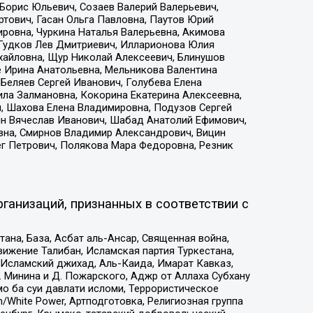
Борис Юльевич, Созаев Валерий Валерьевич,
тович, Гасан Ольга Павловна, Паутов Юрий
ровна, Чуркина Наталья Валерьевна, Акимова
 Гудков Лев Дмитриевич, Илларионова Юлия
ихайловна, Щур Николай Алексеевич, Блинушов
е Ирина Анатольевна, Мельникова Валентина
Беляев Сергей Иванович, Голубева Елена
ила Залмановна, Кокорина Екатерина Алексеевна,
, Шахова Елена Владимировна, Подузов Сергей
ин Вячеслав Иванович, Шабад Анатолий Ефимович,
вна, Смирнов Владимир Александрович, Вицин
ег Петрович, Полякова Мара Федоровна, Резник
ганизаций, признанных в соответствии с
на, База, Асбат аль-Ансар, Священная война,
ижение Талибан, Исламская партия Туркестана,
Исламский джихад, Аль-Каида, Имарат Кавказ,
 Минина и Д. Пожарского, Аджр от Аллаха Субхану
о ба суи давлати исломи, Террористическое
/White Power, Артподготовка, Религиозная группа