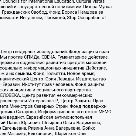
ls for International Education, Cultural Vistas,
ошений и государственной политики им Питера Мунка,
 Гражданских Свобод, Фонд Бориса Немцова за
имости Ингушетии, Прометей, Stop Occupation of
 Центр гендерных исследований, Фонд защиты прав
 Мы против СПИДа, СВЕЧА, Гуманитарное действие,
ддержки и содействия развитию средств массовой
р социально-информационных инициатив Действие,
 и их семьям, Фонд Тольятти, Новое время,
, Аналитический Центр Юрия Левады, Издательство
 Евразии, Институт прав человека, Фонд защиты
ких инициатив и социального партнерства,
ЕЛОВЕКА, Центр развития некоммерческих
 Трансперенси Интернешнл-Р, Центр Защиты Прав
овета Министров Северных Стран, Фонд поддержки
адемика Сахарова, Информационное агентство МЕМО.
ый вердикт, Евразийская антимонопольная
кий Павел Юрьевич, Шнырова Ольга Вадимовна,
 Евгеньевна, Ривина Анна Валерьевна, Бойко
хоев Магомед Бекханович, Шарипков Олег