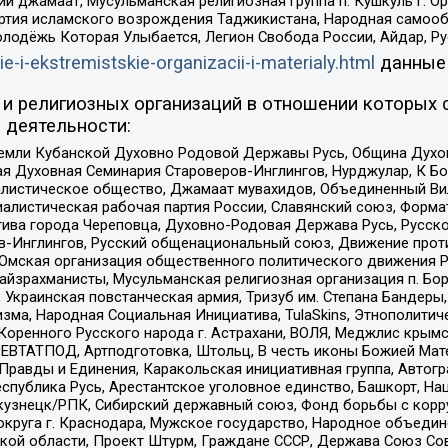
ий джамаат, Мусульманская религиозная группа п. Кушкуль г. 
ртия исламского возрождения Таджикистана, Народная самооб
олодёжь Которая Улыбается, Легион Свобода России, Айдар, Р
ie-i-ekstremistskie-organizacii-i-materialy.html
данные
и религиозных организаций в отношении которых 
 деятельности:
земли Кубанской Духовно Родовой Державы Русь, Община Духо
 Духовная Семинария Староверов-Инглингов, Нурджулар, К Бо
листическое общество, Джамаат мувахидов, Объединенный Вил
иалистическая рабочая партия России, Славянский союз, Форма
ива города Череповца, Духовно-Родовая Держава Русь, Русск
-Инглингов, Русский общенациональный союз, Движение против
 Омская организация общественного политического движения Р
йзрахманисты, Мусульманская религиозная организация п. Бо
краинская повстанческая армия, Тризуб им. Степана Бандеры, Бр
зма, Народная Социальная Инициатива, TulaSkins, Этнополитич
оренного Русского народа г. Астрахани, ВОЛЯ, Меджлис крымс
РЕВТАТПОД, Артподготовка, Штольц, В честь иконы Божией Мате
равды и Единения, Каракольская инициативная группа, Автогра
спублика Русь, Арестантское уголовное единство, Башкорт, Наци
окузнецк/РПК, Сибирский державный союз, Фонд борьбы с кор
округа г. Краснодара, Мужское государство, Народное объедин
ой области, Проект Штурм, Граждане СССР, Держава Союз Сов