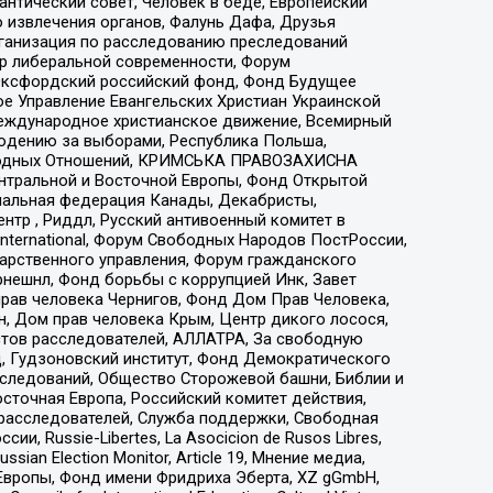
нтический совет, Человек в беде, Европейский
 извлечения органов, Фалунь Дафа, Друзья
рганизация по расследованию преследований
тр либеральной современности, Форум
 Оксфордский российский фонд, Фонд Будущее
е Управление Евангельских Христиан Украинской
еждународное христианское движение, Всемирный
людению за выборами, Республика Польша,
народных Отношений, КРИМСЬКА ПРАВОЗАХИСНА
ы Центральной и Восточной Европы, Фонд Открытой
иональная федерация Канады, Декабристы,
тр , Риддл, Русский антивоенный комитет в
nternational, Форум Свободных Народов ПостРоссии,
дарственного управления, Форум гражданского
рнешнл, Фонд борьбы с коррупцией Инк, Завет
прав человека Чернигов, Фонд Дом Прав Человека,
н, Дом прав человека Крым, Центр дикого лосося,
стов расследователей, АЛЛАТРА, За свободную
д, Гудзоновский институт, Фонд Демократического
сследований, Общество Сторожевой башни, Библии и
сточная Европа, Российский комитет действия,
-расследователей, Служба поддержки, Свободная
 Russie-Libertes, La Asocicion de Rusos Libres,
an Election Monitor, Article 19, Мнение медиа,
Европы, Фонд имени Фридриха Эберта, XZ gGmbH,