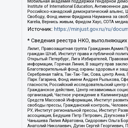
Мобильная академия поддержки гендерной демократи
Institute of International Education, Антивоенн
Российско-канадский демократический альянс, 
Свободу, Фонд имени Фридриха Науманна за свобо
Karelia, Вернись живым, Фридом Хаус, СОТА меди
Источник:
https://minjust.gov.ru/ru/doc
* Сведения реестра НКО, выполняющих 
Лилит, Правозащитная группа Гражданин.Армия.П
граждан Штаб, Институт права и публичной поли
Открытый Петербург, Лига Избирателей, Правова
информации, Горячая Линия, В защиту прав закл
Благотворительный фонд охраны здоровья и защи
Серебряная тайга, Так-Так-Так, Сова, центр Анн
Парк Гагарина, Фонд имени Андрея Рылькова, Сф
гласности, Российский исследовательский центр 
Гражданское действие, Центр независимых соци
организаций, Частное учреждение в Калининград
Средств Массовой Информации, Институт развити
свободы прессы, Гражданский контроль, Человек
РУ, Институт региональной прессы, Институт Ра
ассоциация, Бедушев Петр Петрович, Дзугкоева 
Чанышева Лилия Айратовна, Сидорович Ольга Бори
Анатолий Николаевич, Дугин Сергей Георгиевич, 