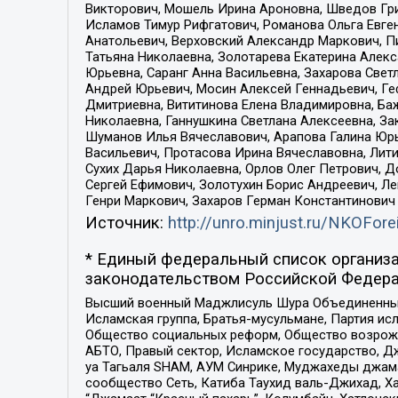
Викторович, Мошель Ирина Ароновна, Шведов Гри
Исламов Тимур Рифгатович, Романова Ольга Евге
Анатольевич, Верховский Александр Маркович, П
Татьяна Николаевна, Золотарева Екатерина Алек
Юрьевна, Саранг Анна Васильевна, Захарова Свет
Андрей Юрьевич, Мосин Алексей Геннадьевич, Ге
Дмитриевна, Вититинова Елена Владимировна, Ба
Николаевна, Ганнушкина Светлана Алексеевна, За
Шуманов Илья Вячеславович, Арапова Галина Юрь
Васильевич, Протасова Ирина Вячеславовна, Лит
Сухих Дарья Николаевна, Орлов Олег Петрович, 
Сергей Ефимович, Золотухин Борис Андреевич, Л
Генри Маркович, Захаров Герман Константинович
Источник:
http://unro.minjust.ru/NKOFore
* Единый федеральный список организа
законодательством Российской Федера
Высший военный Маджлисуль Шура Объединенных с
Исламская группа, Братья-мусульмане, Партия ис
Общество социальных реформ, Общество возрожд
АБТО, Правый сектор, Исламское государство, Д
уа Тагьаля SHAM, АУМ Синрике, Муджахеды джама
сообщество Сеть, Катиба Таухид валь-Джихад, Хай