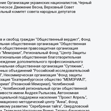
ение Организации украинских националистов, Черный
ическое Движение Весна, Верховный Совет
ельный комитет совета народных депутатов
ции социально-правовых программ "Лилит", Дальневосточное общественное движение "Маяк", Санкт-Петербургская ЛГБТ-инициативная группа "Выход", Инициативная группа ЛГБТ+ "Реверс", Алексеев Андрей Викторович, Бекбулатова Таисия Львовна, Беляев Иван Михайлович, Владыкина Елена Сергеевна, Гельман Марат Александрович, Никульшина Вероника Юрьевна, Толоконникова Надежда Андреевна, Шендерович Виктор Анатольевич, Общество с ограниченной ответственностью "Данное сообщение", Общество с ограниченной ответственностью Издательский дом "Новая глава", Айнбиндер Александра Александровна, Московский комьюнити-центр для ЛГБТ+инициатив, Благотворительный фонд развития филантропии, Deutsche Welle (Германия, Kurt-Schumacher-Strasse 3, 53113 Bonn), Борзунова Мария Михайловна, Воробьев Виктор Викторович, Голубева Анна Львовна, Константинова Алла Михайловна, Малкова Ирина Владимировна, Мурадов Мурад Абдулгалимович, Осетинская Елизавета Николаевна, Понасенков Евгений Николаевич, Ганапольский Матвей Юрьевич, Киселев Евгений Алексеевич, Борухович Ирина Григорьевна, Дремин Иван Тимофеевич, Дубровский Дмитрий Викторович, Красноярская региональная общественная организация поддержки и развития альтернативных образовательных технологий и межкультурных коммуникаций "ИНТЕРРА", Маяковская Екатерина Алексеевна, Фейгин Марк Захарович, Филимонов Андрей Викторович, Дзугкоева Регина Николаевна, Доброхотов Роман Александрович, Дудь Юрий Александрович, Елкин Сергей Владимирович, Кругликов Кирилл Игоревич, Сабунаева Мария Леонидовна, Семенов Алексей Владимирович, Шаинян Карен Багратович, Шульман Екатерина Михайловна, Асафьев Артур Валерьевич, Вахштайн Виктор Семенович, Венедиктов Алексей Алексеевич, Лушникова Екатерина Евгеньевна, Волков Леонид Михайлович, Невзоров Александр Глебович, Пархоменко Сергей Борисович, Сироткин Ярослав Николаевич, Кара-Мурза Владимир Владимирович, Баранова Наталья Владимировна, Гозман Леонид Яковлевич, Кагарлицкий Борис Юльевич, Климарев Михаил Валерьевич, Милов Владимир Станиславович, Автономная некоммерческая организация Краснодарский центр современного искусства "Типография", Моргенштерн Алишер Тагирович, Соболь Любовь Эдуардовна, Общество с ограниченной ответственностью "ЛИЗА НОРМ", Каспаров Гарри Кимович, Ходорковский Михаил Борисович, Общество с ограниченной ответственностью "Апрельские тезисы", Данилович Ирина Брониславовна, Кашин Олег Владимирович, Петров Николай Владимирович, Пивоваров Алексей Владимирович, Соколов Михаил Владимирович, Цветкова Юлия Владимировна, Чичваркин Евгений Александрович, Комитет против пыток/Команда против пыток, Общество с ограниченной ответственностью "Первый научный", Общество с ограниченной ответственностью "Вертолет и ко", Белоцерковская Вероника Борисовна, Кац Максим Евгеньевич, Лазарева Татьяна Юрьевна, Шаведдинов Руслан Табризович, Яшин Илья Валерьевич, Общество с ограниченной ответственностью "Иноагент ААВ", Алешковский Дмитрий Петрович, Альбац Евгения Марковна, Быков Дмитрий Львович, Галямина Юлия Евгеньевна, Лойко Сергей Леонидович, Мартынов Кирилл Константинович, Медведев Сергей Александрович, Крашенинников Федор Геннадиевич, Гордеева Катерина Вл