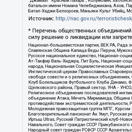
“Джамаат “Красный пахарь”, Колумбайн, Хатлонск
батальон имени Номана Челебиджихана, Азов, Па
Батал-Хаджи Белхороев, Маньяки Культ Убийц, М
Источник:
http://nac.gov.ru/terroristichesk
* Перечень общественных объединений 
силу решение о ликвидации или запрете
Национал-большевистская партия, ВЕК РА, Рада 
Славянская Община Капища Веды Перуна, Мужская
Русское национальное единство, Национал-социа
Ат-Такфир Валь-Хиджра, Пит Буль, Национал-соц
народа, Национальная Социалистическая Инициат
Инглистической церкви Православных Староверов
свободе совести и о религиозных объединениях,
Клуб Болельщиков Футбольного Клуба Динамо, Фа
Щелковского района, Правый сектор, УНА - УНСО, У
Религиозное объединение последователей инглии
объединение Атака, Мечеть Мирмамеда, Община К
противодействии экстремистской деятельности, 
Молодежная правозащитная группа МПГ, Курсом П
Благотворительный пансионат Ак Умут, Русская ре
Иртыш Ultras, Русский Патриотический клуб-Нов
Навального, Совет граждан СССР Прикубанского 
Народный совет граждан РСФСР СССР Архангельск