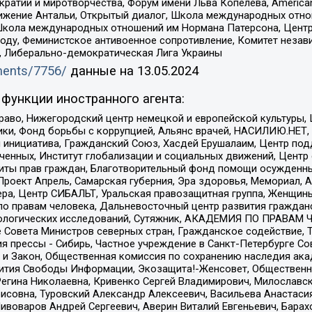
и и миротворчества, Форум имени Льва Копелева, American Counci
ое движение Антальи, Открытый диалог, Школа международных отн
Школа международных отношений им Нормана Патерсона, Центр
ду, Феминистское антивоенное сопротивление, Комитет независ
а, Либерально-демократическая Лига Украины
uments/7756/
данные на
13.05.2024
функции иностранного агента:
раво, Нижегородский центр немецкой и европейской культуры,
тики, Фонд борьбы с коррупцией, Альянс врачей, НАСИЛИЮ.НЕТ,
я инициатива, Гражданский Союз, Хасдей Ерушалаим, Центр по
юченных, Институт глобализации и социальных движений, Цент
ты прав граждан, Благотворительный фонд помощи осужденным
а, Проект Апрель, Самарская губерния, Эра здоровья, Мемориал
ера, Центр СИБАЛЬТ, Уральская правозащитная группа, Женщины
по правам человека, Дальневосточный центр развития гражданс
ологических исследований, Сутяжник, АКАДЕМИЯ ПО ПРАВАМ Ч
е Совета Министров северных стран, Гражданское содействие,
я прессы - Сибирь, Частное учреждение в Санкт-Петербурге С
 и Закон, Общественная комиссия по сохранению наследия ак
звития Свободы Информации, Экозащита!-Женсовет, Общественн
Регина Николаевна, Кривенко Сергей Владимирович, Милославс
совна, Туровский Александр Алексеевич, Васильева Анастасия
Пивоваров Андрей Сергеевич, Аверин Виталий Евгеньевич, Бара