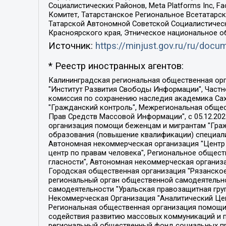
Социалистических Районов, Meta Platforms Inc, 
Комитет, Татарстанское Региональное Всетатар
Татарской Автономной Советской Социалистическ
Красноярского края, Этническое национальное о
Источник:
https://minjust.gov.ru/ru/doc
* Реестр иностранных агентов:
Калининградская региональная общественная организация "Экозащита!-Женсовет", Фонд содействия защите прав и свобод граждан "Общественный вердикт", Фонд "Институт Развития Свободы Информации", Частное учреждение "Информационное агентство МЕМО. РУ", Региональная общественная организация "Общественная комиссия по сохранению наследия академика Сахарова", Фонд поддержки свободы прессы, Санкт-Петербургская общественная правозащитная организация "Гражданский контроль", Межрегиональная общественная организация "Информационно-просветительский центр "Мемориал", Региональный Фонд "Центр Защиты Прав Средств Массовой Информации", с 05.12.2023 Фонд "Центр Защиты Прав Средств массовой информации", Региональная общественная благотворительная организация помощи беженцам и мигрантам "Гражданское содействие", Негосударственное образовательное учреждение дополнительного профессионального образования (повышение квалификации) специалистов "АКАДЕМИЯ ПО ПРАВАМ ЧЕЛОВЕКА", Свердловская региональная общественная организация "Сутяжник", Автономная некоммерческая организация "Центр независимых социологических исследований", Союз общественных объединений "Российский исследовательский центр по правам человека", Региональное общественное учреждение научно-информационный центр "МЕМОРИАЛ", Некоммерческая организация "Фонд защиты гласности", Автономная некоммерческая организация "Институт прав человека", Городская общественная организация "Екатеринбургское общество "МЕМОРИАЛ", Городская общественная организация "Рязанское историко-просветительское и правозащитное общество "Мемориал" (Рязанский Мемориал), Челябинский региональный орган общественной самодеятельности – женское общественное объединение "Женщины Евразии", Челябинский региональный орган общественной самодеятельности "Уральская правозащитная группа", Фонд содействия защите здоровья и социальной справедливости имени Андрея Рылькова, Автономная Некоммерческая Организация "Аналитический Центр Юрия Левады", Автономная некоммерческая организация социальной поддержки населения "Проект Апрель", Региональная общественная организация помощи женщинам и детям, находящимся в кризисной ситуации "Информационно-методический центр "Анна", Фонд содействия развитию массовых коммуникаций и правовому просвещению "Так-так-Так", Фонд содействия устойчивому развитию "Серебряная тайга", Свердловский региональный общественный фонд социальных проектов "Новое время", "Idel.Реалии", Кавказ.Реалии, Крым.Реалии, Телеканал Настоящее Время, Татаро-башкирская служба Радио Свобода (Azatliq Radiosi), Радио Свободная Европа/Радио Свобода (PCE/PC), "Сибирь.Реалии", "Фактограф", Благотворительный фонд помощи осужденным и их семьям, Автономная некоммерческая организация "Институт глобализации и социальных движений", Фонд "В защиту прав заключенных", Частное учреждение "Центр поддержки и содействия развитию средств массовой информации", Пензенский региональный общественный благотворительный фонд "Гражданский союз", "Север.Реалии", Некоммерческая организация Фонд "Правовая инициатива", 