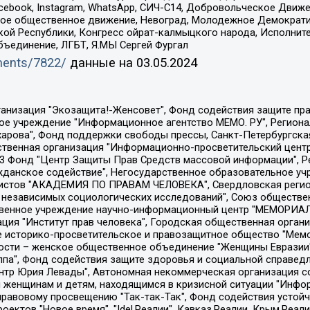
Facebook, Instagram, WhatsApp, СИЧ-С14, Добровольческое Движ
ское общественное движение, Невоград, Молодежное Демократ
ой Республики, Конгресс ойрат-калмыцкого народа, Исполнит
бъединение, ЛГБТ, Я.МЫ Сергей Фургал
uments/7822/
данные на
03.05.2024
Общество с ограниченной ответственностью "Радио Свободная Европа/Радио Свобода", Чешское информационное агентство "MEDIUM-ORIENT", Красноярская региональная общественная организация "Мы против СПИДа", Камалягин Денис Николаевич, Маркелов Сергей Евгеньевич, Пономарев Лев Александрович, Савицкая Людмила Алексеевна, Автономная некоммерческая организация "Центр по работе с проблемой насилия "НАСИЛИЮ.НЕТ", Межрегиональный профессиональный союз работников здравоохранения "Альянс врачей", Юридическое лицо, зарегистрированное в Латвийской Республике, SIA "Medusa Project" (регистрационный номер 40103797863, дата регистрации 10.06.2014), Некоммерческая организация "Фонд по борьбе с коррупцией", Автономная некоммерческая организация "Институт права и публичной политики", Баданин Роман Сергеевич, Гликин Максим Александрович, Железнова Мария Михайловна, Лукьянова Юлия Сергеевна, Маетная Елизавета Витальевна, Маняхин Петр Борисович, Чуракова Ольга Владимировна, Ярош Юлия Петровна, Юридическое лицо "The Insider SIA", зарегистрированное в Риге, Латвийская Республика (дата регистрации 26.06.2015), являющееся администратором доменного имени интернет-издания "The Insider SIA", https://theins.ru, Постернак Алексей Евгеньевич, Рубин Михаил Аркадьевич, Анин Роман Александрович, Юридическое лицо Istories fonds, зарегистрированное в Латвийской Республике (регистрационный номер 50008295751, дата регистрации 24.02.2020), Великовский Дмитрий Александрович, Долинина Ирина Николаевна, Мароховская Алеся Алексеевна, Шлейнов Роман Юрьевич, Шмагун Олеся Валентиновна, Общество с ограниченной ответственностью "Альтаир 2021", Общество с ограниченной ответственностью "Вега 2021", Общество с ограниченной ответственностью "Главный редактор 2021", Общество с ограниченной ответственностью "Ромашки монолит", Важенков Артем Валерьевич, Ивановская областная общественная организация "Центр гендерных исследований", Гурман Юрий Альбертович, Медиапроект "ОВД-Инфо", Егоров Владимир Владимирович, Жилинский Владимир Александрович, Общество с ограниченной ответственностью "ЗП", Иванова София Юрьевна, Карезина Инна Павловна, Кильтау Екатерина Викторовна, Петров Алексей Викторович, Пискунов Сергей Евгеньевич, Смирнов Сергей Сергеевич, Тихонов Михаил Сергеевич, Общество с ограниченной ответственностью "ЖУРНАЛИСТ-ИНОСТРАННЫЙ АГЕНТ", Арапова Галина Юрьевна, Вольтская Татьяна Анатольевна, Американская компания "Mason G.E.S. Anonymous Foundation" (США), являющаяся владельцем интернет-издания https://mnews.world/, Компания "Stichting Bellingcat", зарегистрированная в Нидерландах (дата регистрации 11.07.2018), Захаров Андрей Вячеславович, Клепиковская Екатерина Дмитриевна, Общество с ограниченной ответственностью "МЕМО", Перл Роман Александрович, Симонов Евгений Алексеевич, Соловьева Елена Анатольевна, Сотников Даниил Владимирович, Сурначева Елизавета Дмитриевна, Автономная некоммерческая организация по защите прав человека и информированию населения "Якутия – Наше Мнение", Общество с ограниченной ответственностью "Москоу диджитал медиа", с 26.01.2023 Общество с ограниченной ответственностью "Чайка Белые сады", Ветошкина Валерия Валерьевна, Заговора Максим Александрович, Межрегиональное общественное движение "Российская ЛГБТ - сеть", Оленичев Максим Владимирович, Павлов Иван Юрьевич, Скворцова Елена Сергеевна, Общество с ограниченной ответственностью "Как бы инагент", Кочетков Игорь Викторович, Общество с ограниченной ответственностью "Честные выборы", Еланчик Олег Александрович, Общество с ограниченной ответственностью "Нобелевский призыв", Гималова Регина Эмилевна, Григорьев Андрей Валерьевич, Григорьева Алина Александровна, Ассоциация по содействию защите прав призывников, альтернативнослужащих и военнослужащих "Правозащитная группа "Гражданин.Армия.Право", Хисамова Регина Фаритовна, Автономная некоммерческая организация по реализа