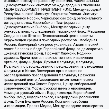
экономическому и правовому развитию, Национальный
Демократический Институт Международных Отношений,
MEDIA DEVELOPMENT INVESTMENT FUND, Международный
Республиканский Институт, Открытая Россия, Институт
современной России, Черноморский фонд регионального
сотрудничества, Европейская Платформа за
Демократические Выборы, Международный центр
электоральных исследований, Германский фонд Маршалла
Соединенных Штатов, Тихоокеанский центр защиты
окружающей среды и природных ресурсов, Свободная
Россия, Всемирный конгресс украинцев, Атлантический
совет, Человек в беде, Европейский фонд за демократию,
Джеймстаунский фонд, Прожект Хармони, Родники
дракона, Врачи против насильственного извлечения
органов, Фалунь Дафа, Друзья Фалуньгун, Фалуньгун,
Коалиция по расследованию преследования в отношении
Фалуньгун в Китае, Всемирная организация по
расследованию преследований Фалуньгун, Пражский
гражданский центр, Ассоциация школ политических
исследований при Совете Европы, Центр либеральной
современности, Форум русскоязычных европейцев,
Немецко-русский обмен, Бард колледж, Европейский
выбор, Фонд Ходорковского, Оксфордский российский
фонд, Фонд Будущее России, Компания свободы
информации, Проект Медиа, Международное партнерство