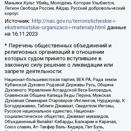
Маньяки Культ Убийц, Молодёжь Которая Улыбается,
Легион Свобода России, Айдар, Русский добровольческий
корпус
Источник:
http://nac.gov.ru/terroristicheskie-i-
ekstremistskie-organizacii-i-materialy.html
данные
на
16.11.2023
* Перечень общественных объединений и
религиозных организаций в отношении
которых судом принято вступившее в
законную силу решение о ликвидации или
запрете деятельности:
Национал-большевистская партия, ВЕК РА, Рада земли
Кубанской Духовно Родовой Державы Русь, Община
Духовного Управления Асгардской Веси Беловодья,
Славянская Община Капища Веды Перуна, Мужская
Духовная Семинария Староверов-Инглингов, Нурджулар, К
Богодержавию, Таблиги Джамаат, Свидетели Иеговы,
Русское национальное единство, Национал-
социалистическое общество, Джамаат мувахидов,
Объединенный Вилайат Кабарды, Балкарии и Карачая,
Союз славян, Ат-Такфир Валь-Хиджра, Пит Буль,