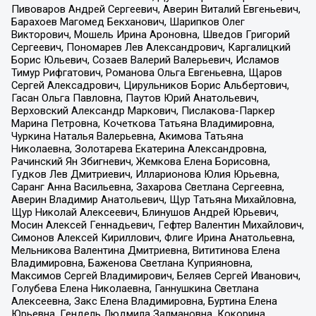
Пивоваров Андрей Сергеевич, Аверин Виталий Евгеньевич,
Барахоев Магомед Бекханович, Шарипков Олег
Викторович, Мошель Ирина Ароновна, Шведов Григорий
Сергеевич, Пономарев Лев Александрович, Каргалицкий
Борис Юльевич, Созаев Валерий Валерьевич, Исламов
Тимур Рифгатович, Романова Ольга Евгеньевна, Щаров
Сергей Алексадрович, Цирульников Борис Альбертович,
Гасан Ольга Павловна, Паутов Юрий Анатольевич,
Верховский Александр Маркович, Пислакова-Паркер
Марина Петровна, Кочеткова Татьяна Владимировна,
Чуркина Наталья Валерьевна, Акимова Татьяна
Николаевна, Золотарева Екатерина Александровна,
Рачинский Ян Збигневич, Жемкова Елена Борисовна,
Гудков Лев Дмитриевич, Илларионова Юлия Юрьевна,
Саранг Анна Васильевна, Захарова Светлана Сергеевна,
Аверин Владимир Анатольевич, Щур Татьяна Михайловна,
Щур Николай Алексеевич, Блинушов Андрей Юрьевич,
Мосин Алексей Геннадьевич, Гефтер Валентин Михайлович,
Симонов Алексей Кириллович, Флиге Ирина Анатольевна,
Мельникова Валентина Дмитриевна, Вититинова Елена
Владимировна, Баженова Светлана Куприяновна,
Максимов Сергей Владимирович, Беляев Сергей Иванович,
Голубева Елена Николаевна, Ганнушкина Светлана
Алексеевна, Закс Елена Владимировна, Буртина Елена
Юрьевна, Гендель Людмила Залмановна, Кокорина