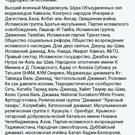
Высший военный Маджлисуль Шура Объединенных сил
моджахедов Кавказа, Конгресс народов Ичкерии и
Дагестана, База, Асбат аль-Ансар, Священная война,
Исламская группа, Братья-мусульмане, Партия исламского
освобождения, Лашкар-И-Тайба, Исламская группа,
Движение Талибан, Исламская партия Туркестана,
Общество социальных реформ, Общество возрождения
исламского наследия, Дом двух святых, Джунд аш-Шам,
Исламский джихад, Аль-Каида, Имарат Кавказ, АБТО,
Правый сектор, Исламское государство, Джабха аль-
Нусра ли-Ахль аш-Шам, Народное ополчение имени К.
Минина и Д. Пожарского, Аджр от Аллаха Субхану уа
Тагьаля SHAM, АУМ Синрике, Муджахеды джамаата Ат-
Тавхида Валь-Джихад, Чистопольский Джамаат, Рохнамо
ба суи давлати исломи, Террористическое сообщество
Сеть, Катиба Таухид валь-Джихад, Хайят Тахрир аш-Шам,
Ахлю Сунна Валь Джамаа, National Socialism/White Power,
Артподготовка, Религиозная группа “Джамаат “Красный
пахарь”, Колумбайн, Хатлонский джамаат, Мусульманская
религиозная группа п. Кушкуль г. Оренбург, Крымско-
татарский добровольческий батальон имени Номана
Челебиджихана, Азов, Партия исламского возрождения
Таджикистана, Народная самооборона, Дуббайский
джамаат, московская ячейка, Батал-Хаджи Белхороев,