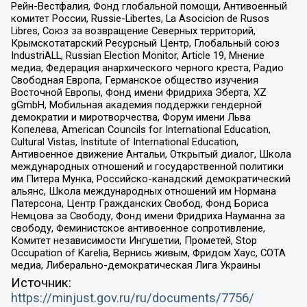
Рейн-Вестфалия, Фонд глобальной помощи, Антивоенный
комитет России, Russie-Libertes, La Asocicion de Rusos
Libres, Союз за возвращение Северных территорий,
Крымскотатарский Ресурсный Центр, Глобальный союз
IndustriALL, Russian Election Monitor, Article 19, Мнение
медиа, Федерация анархического черного креста, Радио
Свободная Европа, Германское общество изучения
Восточной Европы, Фонд имени Фридриха Эберта, XZ
gGmbH, Мобильная академия поддержки гендерной
демократии и миротворчества, Форум имени Льва
Копелева, American Councils for International Education,
Cultural Vistas, Institute of International Education,
Антивоенное движение Антальи, Открытый диалог, Школа
международных отношений и государственной политики
им Питера Мунка, Российско-канадский демократический
альянс, Школа международных отношений им Нормана
Патерсона, Центр Гражданских Свобод, Фонд Бориса
Немцова за Свободу, Фонд имени Фридриха Науманна за
свободу, Феминистское антивоенное сопротивление,
Комитет независимости Ингушетии, Прометей, Stop
Occupation of Karelia, Вернись живым, Фридом Хаус, СОТА
медиа, Либерально-демократическая Лига Украины
Источник:
https://minjust.gov.ru/ru/documents/7756/