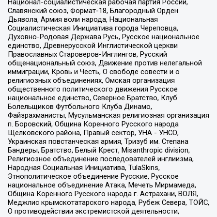
Национал-социалистическая рабочая партия России,
Славянский союз, Формат-18, Благородный Орден
Дьявола, Армия воли народа, Национальная
Социалистическая Инициатива города Череповца,
Духовно-Родовая Держава Русь, Русское национальное
единство, Древнерусской Инглистической церкви
Православных Староверов-Инглингов, Русский
общенациональный союз, Движение против нелегальной
иммиграции, Кровь и Честь, О свободе совести и о
религиозных объединениях, Омская организация
общественного политического движения Русское
национальное единство, Северное Братство, Клуб
Болельщиков Футбольного Клуба Динамо,
Файзрахманисты, Мусульманская религиозная организация
п. Боровский, Община Коренного Русского народа
Щелковского района, Правый сектор, УНА - УНСО,
Украинская повстанческая армия, Тризуб им. Степана
Бандеры, Братство, Белый Крест, Misanthropic division,
Религиозное объединение последователей инглиизма,
Народная Социальная Инициатива, TulaSkins,
Этнополитическое объединение Русские, Русское
национальное объединение Атака, Мечеть Мирмамеда,
Община Коренного Русского народа г. Астрахани, ВОЛЯ,
Меджлис крымскотатарского народа, Рубеж Севера, ТОЙС,
О противодействии экстремистской деятельности,