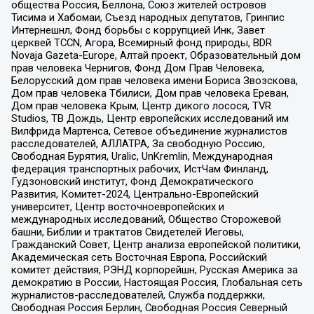
общества Россия, Беллона, Союз жителей островов
Тисима и Хабомаи, Съезд народных депутатов, Гринпис
Интернешнл, Фонд борьбы с коррупцией Инк, Завет
церквей TCCN, Агора, Всемирный фонд природы, BDR
Novaja Gazeta-Europe, Алтай проект, Образовательный дом
прав человека Чернигов, Фонд Дом Прав Человека,
Белорусский дом прав человека имени Бориса Звозскова,
Дом прав человека Тбилиси, Дом прав человека Ереван,
Дом прав человека Крым, Центр дикого лосося, TVR
Studios, ТВ Дождь, Центр европейских исследований им
Вилфрида Мартенса, Сетевое объединение журналистов
расследователей, АЛЛАТРА, За свободную Россию,
Свободная Бурятия, Uralic, UnKremlin, Международная
федерация транспортных рабочих, ИстЧам Финланд,
Гудзоновский институт, Фонд Демократического
Развития, Комитет-2024, Центрально-Европейский
университет, Центр восточноевропейских и
международных исследований, Общество Сторожевой
башни, Библии и трактатов Свидетелей Иеговы,
Гражданский Совет, Центр анализа европейской политики,
Академическая сеть Восточная Европа, Российский
комитет действия, РЭНД корпорейшн, Русская Америка за
демократию в России, Настоящая Россия, Глобальная сеть
журналистов-расследователей, Служба поддержки,
Свободная Россия Берлин, Свободная Россия Северный