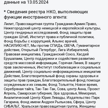
данные на
13.05.2024
* Сведения реестра НКО, выполняющих
функции иностранного агента:
Лилит, Правозащитная группа Гражданин.Армия.Право,
Нижегородский центр немецкой и европейской культуры,
Центр гендерных исследований, Фонд защиты прав
граждан Штаб, Институт права и публичной политики,
Фонд борьбы с коррупцией, Альянс врачей,
НАСИЛИЮ.НЕТ, Мы против СПИДа, СВЕЧА, Гуманитарное
действие, Открытый Петербург, Лига Избирателей,
Правовая инициатива, Гражданский Союз, Хасдей
Ерушалаим, Центр поддержки и содействия развитию
средств массовой информации, Горячая Линия, В защиту
прав заключенных, Институт глобализации и социальных
движений, Центр социально-информационных инициатив
Действие, Благотворительный фонд охраны здоровья и
защиты прав граждан, Благотворительный фонд помощи
осужденным и их семьям, Фонд Тольятти, Новое время,
Серебряная тайга, Так-Так-Так, Сова, центр Анна, Проект
Апрель, Самарская губерния, Эра здоровья, Мемориал,
Аналитический Центр Юрия Левады, Издательство Парк
Гагарина, Фонд имени Андрея Рылькова, Сфера, Центр
СИБАЛЬТ, Уральская правозащитная группа, Женщины