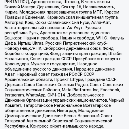
РЕВТАТПОД, Артподготовка, Штольц, В честь иконы
Божией Матери Державная, Сектор 16, Независимость,
Фирма, Молодежная правозащитная группа МПГ, Курсом
Правды и Единения, Каракольская инициативная группа,
Автоград Крю, Союз Славянских Сил Руси, Алля-Аят,
Благотворительный пансионат Ак Умут, Русская
республика Русь, Арестантское уголовное единство,
Башкорт, Нация и свобода, Нация и свобода, W.H.С., Фалунь
Дафа, Иртыш Ultras, Русский Патриотический клуб-
Новокузнецк/РПК, Сибирский державный союз, Фонд
борьбы с коррупцией, Фонд защиты прав граждан, Штабы
Навального, Совет граждан СССР Прикубанского округа г.
Краснодара, Мужское государство, Народное
объединение русского движения, Народное движение
Адат, Народный совет граждан РСФСР СССР
Архангельской области, Проект Штурм, Граждане СССР,
Держава Союз Советских Светлых Родов, Совет Советских
Социалистических Районов, Meta Platforms Inc, Facebook,
Instagram, WhatsApp, СИЧ-С14, Добровольческое
Движение Организации украинских националистов, Черный
Комитет, Татарстанское Региональное Всетатарское
общественное движение, Невоград, Молодежное
Демократическое Движение Весна, Верховный Совет
Татарской Автономной Советской Социалистической
Республики, Конгресс ойрат-калмыцкого народа,