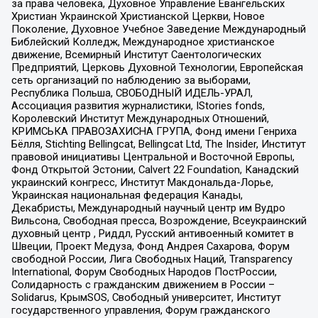
за права человека, Духовное Управление Евангельских
Христиан Украинской Христианской Церкви, Новое
Поколение, Духовное Учебное Заведение Международный
Библейский Колледж, Международное христианское
движение, Всемирный Институт Саентологических
Предприятий, Церковь Духовной Технологии, Европейская
сеть организаций по наблюдению за выборами,
Республика Польша, СВОБОДНЫЙ ИДЕЛЬ-УРАЛ,
Ассоциация развития журналистики, IStories fonds,
Королевский Институт Международных Отношений,
КРИМСЬКА ПРАВОЗАХИСНА ГРУПА, Фонд имени Генриха
Бёлля, Stichting Bellingcat, Bellingcat Ltd, The Insider, Институт
правовой инициативы Центральной и Восточной Европы,
Фонд Открытой Эстонии, Calvert 22 Foundation, Канадский
украинский конгресс, Институт Макдональда-Лорье,
Украинская национальная федерация Канады,
Декабристы, Международный научный центр им Вудро
Вильсона, Свободная пресса, Возрождение, Всеукраинский
духовный центр , Риддл, Русский антивоенный комитет в
Швеции, Проект Медуза, Фонд Андрея Сахарова, Форум
свободной России, Лига Свободных Наций, Transparеncy
International, Форум Свободных Народов ПостРоссии,
Солидарность с гражданским движением в России –
Solidarus, КрымSOS, Свободный университет, Институт
государственного управления, Форум гражданского