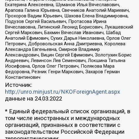
Екатерина Алексеевна, Шуманов Илья Вячеславович,
Арапова Галина Юрьевна, Свечников Анатолий Мариевич,
Прохоров Вадим Юрьевич, Шахова Елена Владимировна,
Подузов Сергей Васильевич, Протасова Ирина
Вячеславовна, Литинский Леонид Борисович, Лукашевский
Сергей Маркович, Бахмин Вячеслав Иванович, Шабад
Анатолий Ефимович, Сухих Дарья Николаевна, Орлов Олег
Петрович, Добровольская Анна Дмитриевна, Королева
Александра Евгеньевна, Смирнов Владимир
Александрович, Вицин Сергей Ефимович, Золотухин Борис
Андреевич, Левинсон Лев Семенович, Локшина Татьяна
Иосифовна, Орлов Олег Петрович, Полякова Мара
Федоровна, Резник Генри Маркович, Захаров Герман
Константинович
Источник:
http://unro.minjust.ru/NKOForeignAgent.aspx
данные на
24.03.2022
* Единый федеральный список организаций, в
том числе иностранных и международных
организаций, признанных в соответствии с
законодательством Российской Федерации
террористическими: