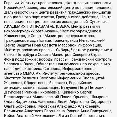
Евразии, Институт прав человека, Фонд защиты гласности,
Российский исследовательский центр по правам человека,
Дальневосточный центр развития гражданских инициатив
и социального партнерства, Гражданское действие, Центр
независимых социологических исследований, Сутяжник,
АКАДЕМИЯ ПО ПРАВАМ ЧЕЛОВЕКА, Центр развития
некоммерческих организаций, Частное учреждение в
Калининграде Совета Министров северных стран,
Гражданское содействие, Трансперенси Интернешнл-Р,
Центр Защиты Прав Средств Массовой Информации,
Институт развития прессы - Сибирь, Частное учреждение в
Санкт-Петербурге Совета Министров Северных Стран,
Фонд поддержки свободы прессы, Гражданский контроль,
Человек и Закон, Общественная комиссия по сохранению
наследия академика Сахарова, Информационное
агентство МЕМО. РУ, Институт региональной прессы,
Институт Развития Свободы Информации, Экозащита!-
Женсовет, Общественный вердикт, Евразийская
антимонопольная ассоциация, Бедушев Петр Петрович,
Дзугкоева Регина Николаевна, Кривенко Сергей
Владимирович, Милославский Павел Юрьевич, Шнырова
Ольга Вадимовна, Чанышева Лилия Айратовна, Сидорович
Ольга Борисовна, Туровский Александр Алексеевич,
Васильева Анастасия Евгеньевна, Ривина Анна Валерьевна,
Бойко Анатолий Николаевич, Дугин Сергей Георгиевич,