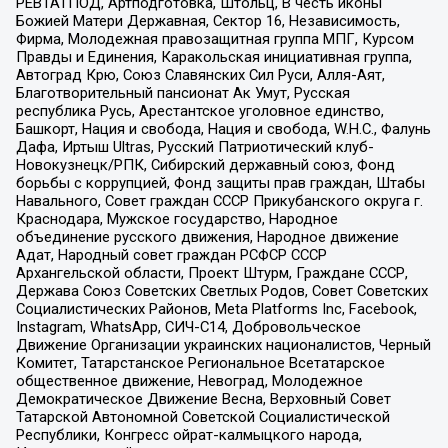
РЕВТАТПОД, Артподготовка, Штольц, В честь иконы
Божией Матери Державная, Сектор 16, Независимость,
Фирма, Молодежная правозащитная группа МПГ, Курсом
Правды и Единения, Каракольская инициативная группа,
Автоград Крю, Союз Славянских Сил Руси, Алля-Аят,
Благотворительный пансионат Ак Умут, Русская
республика Русь, Арестантское уголовное единство,
Башкорт, Нация и свобода, Нация и свобода, W.H.С., Фалунь
Дафа, Иртыш Ultras, Русский Патриотический клуб-
Новокузнецк/РПК, Сибирский державный союз, Фонд
борьбы с коррупцией, Фонд защиты прав граждан, Штабы
Навального, Совет граждан СССР Прикубанского округа г.
Краснодара, Мужское государство, Народное
объединение русского движения, Народное движение
Адат, Народный совет граждан РСФСР СССР
Архангельской области, Проект Штурм, Граждане СССР,
Держава Союз Советских Светлых Родов, Совет Советских
Социалистических Районов, Meta Platforms Inc, Facebook,
Instagram, WhatsApp, СИЧ-С14, Добровольческое
Движение Организации украинских националистов, Черный
Комитет, Татарстанское Региональное Всетатарское
общественное движение, Невоград, Молодежное
Демократическое Движение Весна, Верховный Совет
Татарской Автономной Советской Социалистической
Республики, Конгресс ойрат-калмыцкого народа,