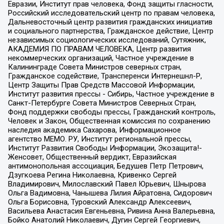
Евразии, Институт прав человека, Фонд защиты гласности,
Российский исследовательский центр по правам человека,
Дальневосточный центр развития гражданских инициатив
и социального партнерства, Гражданское действие, Центр
независимых социологических исследований, Сутяжник,
АКАДЕМИЯ ПО ПРАВАМ ЧЕЛОВЕКА, Центр развития
некоммерческих организаций, Частное учреждение в
Калининграде Совета Министров северных стран,
Гражданское содействие, Трансперенси Интернешнл-Р,
Центр Защиты Прав Средств Массовой Информации,
Институт развития прессы - Сибирь, Частное учреждение в
Санкт-Петербурге Совета Министров Северных Стран,
Фонд поддержки свободы прессы, Гражданский контроль,
Человек и Закон, Общественная комиссия по сохранению
наследия академика Сахарова, Информационное
агентство МЕМО. РУ, Институт региональной прессы,
Институт Развития Свободы Информации, Экозащита!-
Женсовет, Общественный вердикт, Евразийская
антимонопольная ассоциация, Бедушев Петр Петрович,
Дзугкоева Регина Николаевна, Кривенко Сергей
Владимирович, Милославский Павел Юрьевич, Шнырова
Ольга Вадимовна, Чанышева Лилия Айратовна, Сидорович
Ольга Борисовна, Туровский Александр Алексеевич,
Васильева Анастасия Евгеньевна, Ривина Анна Валерьевна,
Бойко Анатолий Николаевич, Дугин Сергей Георгиевич,