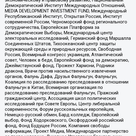
экономическому и правовому развитию, Национальный
Демократический Институт Международных Отношений,
MEDIA DEVELOPMENT INVESTMENT FUND, Международный
Республиканский Институт, Открытая Россия, Институт
современной России, Черноморский фонд регионального
сотрудничества, Европейская Платформа за
Демократические Выборы, Международный центр
электоральных исследований, Германский фонд Маршалла
Соединенных Штатов, Тихоокеанский центр защиты
окружающей среды и природных ресурсов, Свободная
Россия, Всемирный конгресс украинцев, Атлантический
совет, Человек в беде, Европейский фонд за демократию,
Джеймстаунский фонд, Прожект Хармони, Родники
дракона, Врачи против насильственного извлечения
органов, Фалунь Дафа, Друзья Фалуньгун, Фалуньгун,
Коалиция по расследованию преследования в отношении
Фалуньгун в Китае, Всемирная организация по
расследованию преследований Фалуньгун, Пражский
гражданский центр, Ассоциация школ политических
исследований при Совете Европы, Центр либеральной
современности, Форум русскоязычных европейцев,
Немецко-русский обмен, Бард колледж, Европейский
выбор, Фонд Ходорковского, Оксфордский российский
фонд, Фонд Будущее России, Компания свободы
информации, Проект Медиа, Международное партнерство