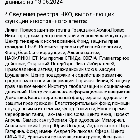
данные на
13.05.2024
* Сведения реестра НКО, выполняющих
функции иностранного агента:
Лилит, Правозащитная группа Гражданин.Армия.Право,
Нижегородский центр немецкой и европейской культуры,
Центр гендерных исследований, Фонд защиты прав
граждан Штаб, Институт права и публичной политики,
Фонд борьбы с коррупцией, Альянс врачей,
НАСИЛИЮ.НЕТ, Мы против СПИДа, СВЕЧА, Гуманитарное
действие, Открытый Петербург, Лига Избирателей,
Правовая инициатива, Гражданский Союз, Хасдей
Ерушалаим, Центр поддержки и содействия развитию
средств массовой информации, Горячая Линия, В защиту
прав заключенных, Институт глобализации и социальных
движений, Центр социально-информационных инициатив
Действие, Благотворительный фонд охраны здоровья и
защиты прав граждан, Благотворительный фонд помощи
осужденным и их семьям, Фонд Тольятти, Новое время,
Серебряная тайга, Так-Так-Так, Сова, центр Анна, Проект
Апрель, Самарская губерния, Эра здоровья, Мемориал,
Аналитический Центр Юрия Левады, Издательство Парк
Гагарина, Фонд имени Андрея Рылькова, Сфера, Центр
СИБАЛЬТ, Уральская правозащитная группа, Женщины