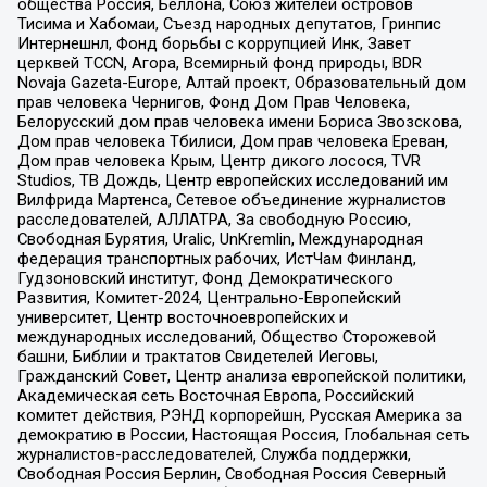
общества Россия, Беллона, Союз жителей островов
Тисима и Хабомаи, Съезд народных депутатов, Гринпис
Интернешнл, Фонд борьбы с коррупцией Инк, Завет
церквей TCCN, Агора, Всемирный фонд природы, BDR
Novaja Gazeta-Europe, Алтай проект, Образовательный дом
прав человека Чернигов, Фонд Дом Прав Человека,
Белорусский дом прав человека имени Бориса Звозскова,
Дом прав человека Тбилиси, Дом прав человека Ереван,
Дом прав человека Крым, Центр дикого лосося, TVR
Studios, ТВ Дождь, Центр европейских исследований им
Вилфрида Мартенса, Сетевое объединение журналистов
расследователей, АЛЛАТРА, За свободную Россию,
Свободная Бурятия, Uralic, UnKremlin, Международная
федерация транспортных рабочих, ИстЧам Финланд,
Гудзоновский институт, Фонд Демократического
Развития, Комитет-2024, Центрально-Европейский
университет, Центр восточноевропейских и
международных исследований, Общество Сторожевой
башни, Библии и трактатов Свидетелей Иеговы,
Гражданский Совет, Центр анализа европейской политики,
Академическая сеть Восточная Европа, Российский
комитет действия, РЭНД корпорейшн, Русская Америка за
демократию в России, Настоящая Россия, Глобальная сеть
журналистов-расследователей, Служба поддержки,
Свободная Россия Берлин, Свободная Россия Северный