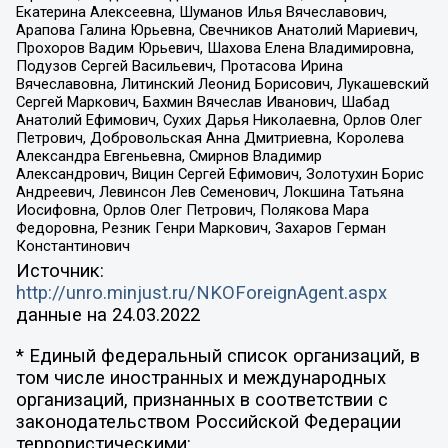
Екатерина Алексеевна, Шуманов Илья Вячеславович,
Арапова Галина Юрьевна, Свечников Анатолий Мариевич,
Прохоров Вадим Юрьевич, Шахова Елена Владимировна,
Подузов Сергей Васильевич, Протасова Ирина
Вячеславовна, Литинский Леонид Борисович, Лукашевский
Сергей Маркович, Бахмин Вячеслав Иванович, Шабад
Анатолий Ефимович, Сухих Дарья Николаевна, Орлов Олег
Петрович, Добровольская Анна Дмитриевна, Королева
Александра Евгеньевна, Смирнов Владимир
Александрович, Вицин Сергей Ефимович, Золотухин Борис
Андреевич, Левинсон Лев Семенович, Локшина Татьяна
Иосифовна, Орлов Олег Петрович, Полякова Мара
Федоровна, Резник Генри Маркович, Захаров Герман
Константинович
Источник:
http://unro.minjust.ru/NKOForeignAgent.aspx
данные на
24.03.2022
* Единый федеральный список организаций, в
том числе иностранных и международных
организаций, признанных в соответствии с
законодательством Российской Федерации
террористическими: