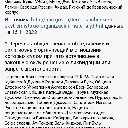
Маньяки Культ Убийц, Молодёжь Которая Улыбается,
Легион Свобода России, Айдар, Русский добровольческий
корпус
Источник:
http://nac.gov.ru/terroristicheskie-i-
ekstremistskie-organizacii-i-materialy.html
данные
на
16.11.2023
* Перечень общественных объединений и
религиозных организаций в отношении
которых судом принято вступившее в
законную силу решение о ликвидации или
запрете деятельности:
Национал-большевистская партия, ВЕК РА, Рада земли
Кубанской Духовно Родовой Державы Русь, Община
Духовного Управления Асгардской Веси Беловодья,
Славянская Община Капища Веды Перуна, Мужская
Духовная Семинария Староверов-Инглингов, Нурджулар, К
Богодержавию, Таблиги Джамаат, Свидетели Иеговы,
Русское национальное единство, Национал-
социалистическое общество, Джамаат мувахидов,
Объединенный Вилайат Кабарды, Балкарии и Карачая,
Союз славян, Ат-Такфир Валь-Хиджра, Пит Буль,