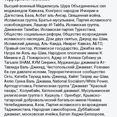
Высший военный Маджлисуль Шура Объединенных сил
моджахедов Кавказа, Конгресс народов Ичкерии и
Дагестана, База, Асбат аль-Ансар, Священная война,
Исламская группа, Братья-мусульмане, Партия исламского
освобождения, Лашкар-И-Тайба, Исламская группа,
Движение Талибан, Исламская партия Туркестана,
Общество социальных реформ, Общество возрождения
исламского наследия, Дом двух святых, Джунд аш-Шам,
Исламский джихад, Аль-Каида, Имарат Кавказ, АБТО,
Правый сектор, Исламское государство, Джабха аль-
Нусра ли-Ахль аш-Шам, Народное ополчение имени К.
Минина и Д. Пожарского, Аджр от Аллаха Субхану уа
Тагьаля SHAM, АУМ Синрике, Муджахеды джамаата Ат-
Тавхида Валь-Джихад, Чистопольский Джамаат, Рохнамо
ба суи давлати исломи, Террористическое сообщество
Сеть, Катиба Таухид валь-Джихад, Хайят Тахрир аш-Шам,
Ахлю Сунна Валь Джамаа, National Socialism/White Power,
Артподготовка, Религиозная группа “Джамаат “Красный
пахарь”, Колумбайн, Хатлонский джамаат, Мусульманская
религиозная группа п. Кушкуль г. Оренбург, Крымско-
татарский добровольческий батальон имени Номана
Челебиджихана, Азов, Партия исламского возрождения
Таджикистана, Народная самооборона, Дуббайский
джамаат, московская ячейка, Батал-Хаджи Белхороев,