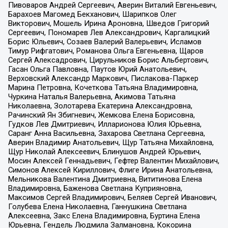
Пивоваров Андрей Сергеевич, Аверин Виталий Евгеньевич,
Барахоев Магомед Бекханович, Шарипков Олег
Викторович, Мошель Ирина Ароновна, Шведов Григорий
Сергеевич, Пономарев Лев Александрович, Каргалицкий
Борис Юльевич, Созаев Валерий Валерьевич, Исламов
Тимур Рифгатович, Романова Ольга Евгеньевна, Щаров
Сергей Алексадрович, Цирульников Борис Альбертович,
Гасан Ольга Павловна, Паутов Юрий Анатольевич,
Верховский Александр Маркович, Пислакова-Паркер
Марина Петровна, Кочеткова Татьяна Владимировна,
Чуркина Наталья Валерьевна, Акимова Татьяна
Николаевна, Золотарева Екатерина Александровна,
Рачинский Ян Збигневич, Жемкова Елена Борисовна,
Гудков Лев Дмитриевич, Илларионова Юлия Юрьевна,
Саранг Анна Васильевна, Захарова Светлана Сергеевна,
Аверин Владимир Анатольевич, Щур Татьяна Михайловна,
Щур Николай Алексеевич, Блинушов Андрей Юрьевич,
Мосин Алексей Геннадьевич, Гефтер Валентин Михайлович,
Симонов Алексей Кириллович, Флиге Ирина Анатольевна,
Мельникова Валентина Дмитриевна, Вититинова Елена
Владимировна, Баженова Светлана Куприяновна,
Максимов Сергей Владимирович, Беляев Сергей Иванович,
Голубева Елена Николаевна, Ганнушкина Светлана
Алексеевна, Закс Елена Владимировна, Буртина Елена
Юрьевна, Гендель Людмила Залмановна, Кокорина