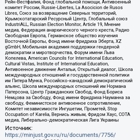
Рейн-Вестфалия, Фонд глобальной помощи, Антивоенный
комитет России, Russie-Libertes, La Asocicion de Rusos
Libres, Союз за возвращение Северных территорий,
Крымскотатарский Ресурсный Центр, Глобальный союз
IndustriALL, Russian Election Monitor, Article 19, Мнение
медиа, Федерация анархического черного креста, Радио
Свободная Европа, Германское общество изучения
Восточной Европы, Фонд имени Фридриха Эберта, XZ
gGmbH, Мобильная академия поддержки гендерной
демократии и миротворчества, Форум имени Льва
Копелева, American Councils for International Education,
Cultural Vistas, Institute of International Education,
Антивоенное движение Антальи, Открытый диалог, Школа
международных отношений и государственной политики
им Питера Мунка, Российско-канадский демократический
альянс, Школа международных отношений им Нормана
Патерсона, Центр Гражданских Свобод, Фонд Бориса
Немцова за Свободу, Фонд имени Фридриха Науманна за
свободу, Феминистское антивоенное сопротивление,
Комитет независимости Ингушетии, Прометей, Stop
Occupation of Karelia, Вернись живым, Фридом Хаус, СОТА
медиа, Либерально-демократическая Лига Украины
Источник:
https://minjust.gov.ru/ru/documents/7756/