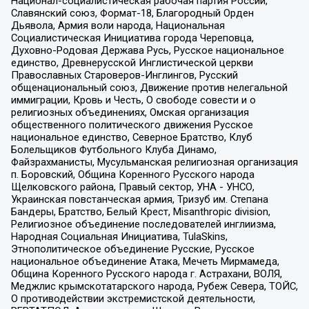
Национал-социалистическая рабочая партия России,
Славянский союз, Формат-18, Благородный Орден
Дьявола, Армия воли народа, Национальная
Социалистическая Инициатива города Череповца,
Духовно-Родовая Держава Русь, Русское национальное
единство, Древнерусской Инглистической церкви
Православных Староверов-Инглингов, Русский
общенациональный союз, Движение против нелегальной
иммиграции, Кровь и Честь, О свободе совести и о
религиозных объединениях, Омская организация
общественного политического движения Русское
национальное единство, Северное Братство, Клуб
Болельщиков Футбольного Клуба Динамо,
Файзрахманисты, Мусульманская религиозная организация
п. Боровский, Община Коренного Русского народа
Щелковского района, Правый сектор, УНА - УНСО,
Украинская повстанческая армия, Тризуб им. Степана
Бандеры, Братство, Белый Крест, Misanthropic division,
Религиозное объединение последователей инглиизма,
Народная Социальная Инициатива, TulaSkins,
Этнополитическое объединение Русские, Русское
национальное объединение Атака, Мечеть Мирмамеда,
Община Коренного Русского народа г. Астрахани, ВОЛЯ,
Меджлис крымскотатарского народа, Рубеж Севера, ТОЙС,
О противодействии экстремистской деятельности,