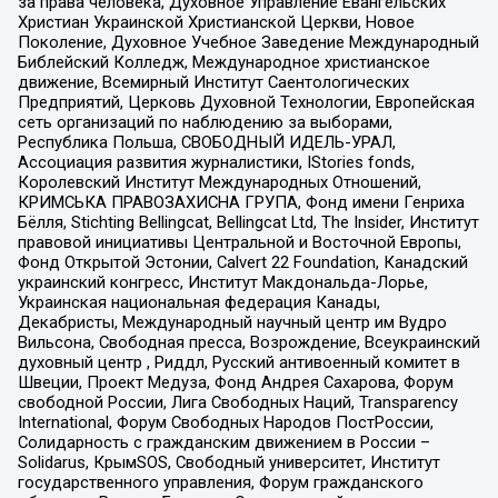
за права человека, Духовное Управление Евангельских
Христиан Украинской Христианской Церкви, Новое
Поколение, Духовное Учебное Заведение Международный
Библейский Колледж, Международное христианское
движение, Всемирный Институт Саентологических
Предприятий, Церковь Духовной Технологии, Европейская
сеть организаций по наблюдению за выборами,
Республика Польша, СВОБОДНЫЙ ИДЕЛЬ-УРАЛ,
Ассоциация развития журналистики, IStories fonds,
Королевский Институт Международных Отношений,
КРИМСЬКА ПРАВОЗАХИСНА ГРУПА, Фонд имени Генриха
Бёлля, Stichting Bellingcat, Bellingcat Ltd, The Insider, Институт
правовой инициативы Центральной и Восточной Европы,
Фонд Открытой Эстонии, Calvert 22 Foundation, Канадский
украинский конгресс, Институт Макдональда-Лорье,
Украинская национальная федерация Канады,
Декабристы, Международный научный центр им Вудро
Вильсона, Свободная пресса, Возрождение, Всеукраинский
духовный центр , Риддл, Русский антивоенный комитет в
Швеции, Проект Медуза, Фонд Андрея Сахарова, Форум
свободной России, Лига Свободных Наций, Transparеncy
International, Форум Свободных Народов ПостРоссии,
Солидарность с гражданским движением в России –
Solidarus, КрымSOS, Свободный университет, Институт
государственного управления, Форум гражданского