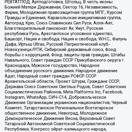
РЕВТАТПОД, Артподготовка, Штольц, В честь иконы
Божией Матери Державная, Сектор 16, Независимость,
Фирма, Молодежная правозащитная группа МПГ, Курсом
Правды и Единения, Каракольская инициативная группа,
Автоград Крю, Союз Славянских Сил Руси, Алля-Аят,
Благотворительный пансионат Ак Умут, Русская
республика Русь, Арестантское уголовное единство,
Башкорт, Нация и свобода, Нация и свобода, W.H.С., Фалунь
Дафа, Иртыш Ultras, Русский Патриотический клуб-
Новокузнецк/РПК, Сибирский державный союз, Фонд
борьбы с коррупцией, Фонд защиты прав граждан, Штабы
Навального, Совет граждан СССР Прикубанского округа г.
Краснодара, Мужское государство, Народное
объединение русского движения, Народное движение
Адат, Народный совет граждан РСФСР СССР
Архангельской области, Проект Штурм, Граждане СССР,
Держава Союз Советских Светлых Родов, Совет Советских
Социалистических Районов, Meta Platforms Inc, Facebook,
Instagram, WhatsApp, СИЧ-С14, Добровольческое
Движение Организации украинских националистов, Черный
Комитет, Татарстанское Региональное Всетатарское
общественное движение, Невоград, Молодежное
Демократическое Движение Весна, Верховный Совет
Татарской Автономной Советской Социалистической
Республики, Конгресс ойрат-калмыцкого народа,