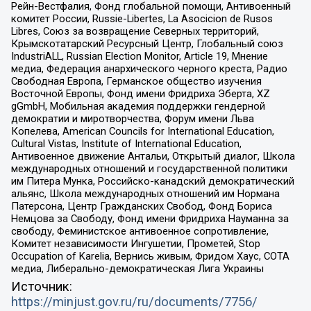
Рейн-Вестфалия, Фонд глобальной помощи, Антивоенный
комитет России, Russie-Libertes, La Asocicion de Rusos
Libres, Союз за возвращение Северных территорий,
Крымскотатарский Ресурсный Центр, Глобальный союз
IndustriALL, Russian Election Monitor, Article 19, Мнение
медиа, Федерация анархического черного креста, Радио
Свободная Европа, Германское общество изучения
Восточной Европы, Фонд имени Фридриха Эберта, XZ
gGmbH, Мобильная академия поддержки гендерной
демократии и миротворчества, Форум имени Льва
Копелева, American Councils for International Education,
Cultural Vistas, Institute of International Education,
Антивоенное движение Антальи, Открытый диалог, Школа
международных отношений и государственной политики
им Питера Мунка, Российско-канадский демократический
альянс, Школа международных отношений им Нормана
Патерсона, Центр Гражданских Свобод, Фонд Бориса
Немцова за Свободу, Фонд имени Фридриха Науманна за
свободу, Феминистское антивоенное сопротивление,
Комитет независимости Ингушетии, Прометей, Stop
Occupation of Karelia, Вернись живым, Фридом Хаус, СОТА
медиа, Либерально-демократическая Лига Украины
Источник:
https://minjust.gov.ru/ru/documents/7756/