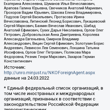
Екатерина Алексеевна, Шуманов Илья Вячеславович,
Арапова Галина Юрьевна, Свечников Анатолий Мариевич,
Прохоров Вадим Юрьевич, Шахова Елена Владимировна,
Подузов Сергей Васильевич, Протасова Ирина
Вячеславовна, Литинский Леонид Борисович, Лукашевский
Сергей Маркович, Бахмин Вячеслав Иванович, Шабад
Анатолий Ефимович, Сухих Дарья Николаевна, Орлов Олег
Петрович, Добровольская Анна Дмитриевна, Королева
Александра Евгеньевна, Смирнов Владимир
Александрович, Вицин Сергей Ефимович, Золотухин Борис
Андреевич, Левинсон Лев Семенович, Локшина Татьяна
Иосифовна, Орлов Олег Петрович, Полякова Мара
Федоровна, Резник Генри Маркович, Захаров Герман
Константинович
Источник:
http://unro.minjust.ru/NKOForeignAgent.aspx
данные на
24.03.2022
* Единый федеральный список организаций, в
том числе иностранных и международных
организаций, признанных в соответствии с
законодательством Российской Федерации
террористическими: