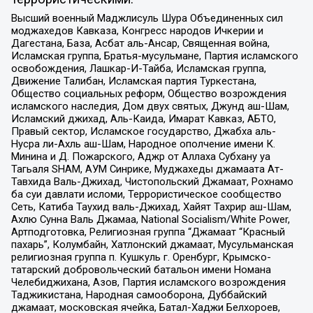
Высший военный Маджлисуль Шура Объединенных сил
моджахедов Кавказа, Конгресс народов Ичкерии и
Дагестана, База, Асбат аль-Ансар, Священная война,
Исламская группа, Братья-мусульмане, Партия исламского
освобождения, Лашкар-И-Тайба, Исламская группа,
Движение Талибан, Исламская партия Туркестана,
Общество социальных реформ, Общество возрождения
исламского наследия, Дом двух святых, Джунд аш-Шам,
Исламский джихад, Аль-Каида, Имарат Кавказ, АБТО,
Правый сектор, Исламское государство, Джабха аль-
Нусра ли-Ахль аш-Шам, Народное ополчение имени К.
Минина и Д. Пожарского, Аджр от Аллаха Субхану уа
Тагьаля SHAM, АУМ Синрике, Муджахеды джамаата Ат-
Тавхида Валь-Джихад, Чистопольский Джамаат, Рохнамо
ба суи давлати исломи, Террористическое сообщество
Сеть, Катиба Таухид валь-Джихад, Хайят Тахрир аш-Шам,
Ахлю Сунна Валь Джамаа, National Socialism/White Power,
Артподготовка, Религиозная группа “Джамаат “Красный
пахарь”, Колумбайн, Хатлонский джамаат, Мусульманская
религиозная группа п. Кушкуль г. Оренбург, Крымско-
татарский добровольческий батальон имени Номана
Челебиджихана, Азов, Партия исламского возрождения
Таджикистана, Народная самооборона, Дуббайский
джамаат, московская ячейка, Батал-Хаджи Белхороев,