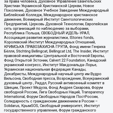
за права человека, Духовное Управление Евангельских
Христиан Украинской Христианской Церкви, Новое
Поколение, Духовное Учебное Заведение Международный
Библейский Колледж, Международное христианское
движение, Всемирный Институт Саентологических
Предприятий, Церковь Духовной Технологии, Европейская
сеть организаций по наблюдению за выборами,
Республика Польша, СВОБОДНЫЙ ИДЕЛЬ-УРАЛ,
Ассоциация развития журналистики, IStories fonds,
Королевский Институт Международных Отношений,
КРИМСЬКА ПРАВОЗАХИСНА ГРУПА, Фонд имени Генриха
Бёлля, Stichting Bellingcat, Bellingcat Ltd, The Insider, Институт
правовой инициативы Центральной и Восточной Европы,
Фонд Открытой Эстонии, Calvert 22 Foundation, Канадский
украинский конгресс, Институт Макдональда-Лорье,
Украинская национальная федерация Канады,
Декабристы, Международный научный центр им Вудро
Вильсона, Свободная пресса, Возрождение, Всеукраинский
духовный центр , Риддл, Русский антивоенный комитет в
Швеции, Проект Медуза, Фонд Андрея Сахарова, Форум
свободной России, Лига Свободных Наций, Transparеncy
International, Форум Свободных Народов ПостРоссии,
Солидарность с гражданским движением в России –
Solidarus, КрымSOS, Свободный университет, Институт
государственного управления, Форум гражданского