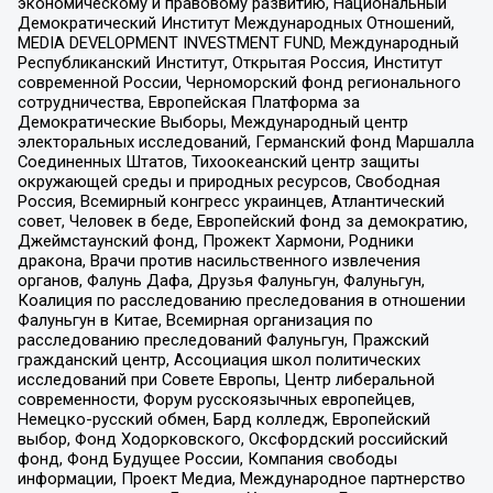
экономическому и правовому развитию, Национальный
Демократический Институт Международных Отношений,
MEDIA DEVELOPMENT INVESTMENT FUND, Международный
Республиканский Институт, Открытая Россия, Институт
современной России, Черноморский фонд регионального
сотрудничества, Европейская Платформа за
Демократические Выборы, Международный центр
электоральных исследований, Германский фонд Маршалла
Соединенных Штатов, Тихоокеанский центр защиты
окружающей среды и природных ресурсов, Свободная
Россия, Всемирный конгресс украинцев, Атлантический
совет, Человек в беде, Европейский фонд за демократию,
Джеймстаунский фонд, Прожект Хармони, Родники
дракона, Врачи против насильственного извлечения
органов, Фалунь Дафа, Друзья Фалуньгун, Фалуньгун,
Коалиция по расследованию преследования в отношении
Фалуньгун в Китае, Всемирная организация по
расследованию преследований Фалуньгун, Пражский
гражданский центр, Ассоциация школ политических
исследований при Совете Европы, Центр либеральной
современности, Форум русскоязычных европейцев,
Немецко-русский обмен, Бард колледж, Европейский
выбор, Фонд Ходорковского, Оксфордский российский
фонд, Фонд Будущее России, Компания свободы
информации, Проект Медиа, Международное партнерство