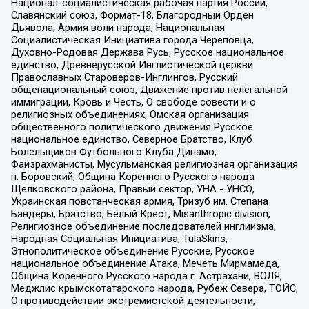
Национал-социалистическая рабочая партия России,
Славянский союз, Формат-18, Благородный Орден
Дьявола, Армия воли народа, Национальная
Социалистическая Инициатива города Череповца,
Духовно-Родовая Держава Русь, Русское национальное
единство, Древнерусской Инглистической церкви
Православных Староверов-Инглингов, Русский
общенациональный союз, Движение против нелегальной
иммиграции, Кровь и Честь, О свободе совести и о
религиозных объединениях, Омская организация
общественного политического движения Русское
национальное единство, Северное Братство, Клуб
Болельщиков Футбольного Клуба Динамо,
Файзрахманисты, Мусульманская религиозная организация
п. Боровский, Община Коренного Русского народа
Щелковского района, Правый сектор, УНА - УНСО,
Украинская повстанческая армия, Тризуб им. Степана
Бандеры, Братство, Белый Крест, Misanthropic division,
Религиозное объединение последователей инглиизма,
Народная Социальная Инициатива, TulaSkins,
Этнополитическое объединение Русские, Русское
национальное объединение Атака, Мечеть Мирмамеда,
Община Коренного Русского народа г. Астрахани, ВОЛЯ,
Меджлис крымскотатарского народа, Рубеж Севера, ТОЙС,
О противодействии экстремистской деятельности,