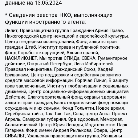
данные на
13.05.2024
* Сведения реестра НКО, выполняющих
функции иностранного агента:
Лилит, Правозащитная группа Гражданин.Армия.Право,
Нижегородский центр немецкой и европейской культуры,
Центр гендерных исследований, Фонд защиты прав
граждан Штаб, Институт права и публичной политики,
Фонд борьбы с коррупцией, Альянс врачей,
НАСИЛИЮ.НЕТ, Мы против СПИДа, СВЕЧА, Гуманитарное
действие, Открытый Петербург, Лига Избирателей,
Правовая инициатива, Гражданский Союз, Хасдей
Ерушалаим, Центр поддержки и содействия развитию
средств массовой информации, Горячая Линия, В защиту
прав заключенных, Институт глобализации и социальных
движений, Центр социально-информационных инициатив
Действие, Благотворительный фонд охраны здоровья и
защиты прав граждан, Благотворительный фонд помощи
осужденным и их семьям, Фонд Тольятти, Новое время,
Серебряная тайга, Так-Так-Так, Сова, центр Анна, Проект
Апрель, Самарская губерния, Эра здоровья, Мемориал,
Аналитический Центр Юрия Левады, Издательство Парк
Гагарина, Фонд имени Андрея Рылькова, Сфера, Центр
СИБАЛЬТ, Уральская правозащитная группа, Женщины