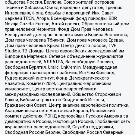
общества Россия, Беллона, Союз жителей островов
Тисима и Хабомаи, Съезд народных депутатов, Гринпис
Интернешнл, Фонд борьбы с коррупцией Инк, Завет
церквей TCCN, Агора, Всемирный фонд природы, BDR
Novaja Gazeta-Europe, Алтай проект, Образовательный дом
прав человека Чернигов, Фонд Дом Прав Человека,
Белорусский дом прав человека имени Бориса Звозскова,
Дом прав человека Тбилиси, Дом прав человека Ереван,
Дом прав человека Крым, Центр дикого лосося, TVR
Studios, ТВ Дождь, Центр европейских исследований им
Вилфрида Мартенса, Сетевое объединение журналистов
расследователей, АЛЛАТРА, За свободную Россию,
Свободная Бурятия, Uralic, UnKremlin, Международная
федерация транспортных рабочих, ИстЧам Финланд,
Гудзоновский институт, Фонд Демократического
Развития, Комитет-2024, Центрально-Европейский
университет, Центр восточноевропейских и
международных исследований, Общество Сторожевой
башни, Библии и трактатов Свидетелей Иеговы,
Гражданский Совет, Центр анализа европейской политики,
Академическая сеть Восточная Европа, Российский
комитет действия, РЭНД корпорейшн, Русская Америка за
демократию в России, Настоящая Россия, Глобальная сеть
журналистов-расследователей, Служба поддержки,
Свободная Россия Берлин, Свободная Россия Северный