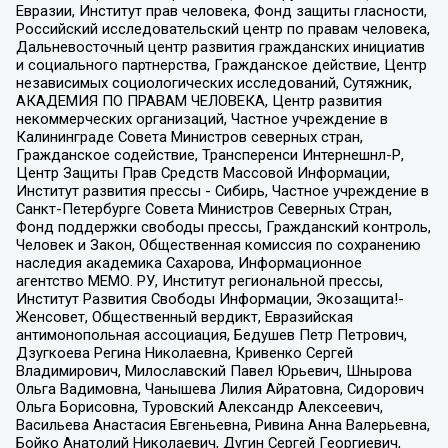
Евразии, Институт прав человека, Фонд защиты гласности,
Российский исследовательский центр по правам человека,
Дальневосточный центр развития гражданских инициатив
и социального партнерства, Гражданское действие, Центр
независимых социологических исследований, Сутяжник,
АКАДЕМИЯ ПО ПРАВАМ ЧЕЛОВЕКА, Центр развития
некоммерческих организаций, Частное учреждение в
Калининграде Совета Министров северных стран,
Гражданское содействие, Трансперенси Интернешнл-Р,
Центр Защиты Прав Средств Массовой Информации,
Институт развития прессы - Сибирь, Частное учреждение в
Санкт-Петербурге Совета Министров Северных Стран,
Фонд поддержки свободы прессы, Гражданский контроль,
Человек и Закон, Общественная комиссия по сохранению
наследия академика Сахарова, Информационное
агентство МЕМО. РУ, Институт региональной прессы,
Институт Развития Свободы Информации, Экозащита!-
Женсовет, Общественный вердикт, Евразийская
антимонопольная ассоциация, Бедушев Петр Петрович,
Дзугкоева Регина Николаевна, Кривенко Сергей
Владимирович, Милославский Павел Юрьевич, Шнырова
Ольга Вадимовна, Чанышева Лилия Айратовна, Сидорович
Ольга Борисовна, Туровский Александр Алексеевич,
Васильева Анастасия Евгеньевна, Ривина Анна Валерьевна,
Бойко Анатолий Николаевич, Дугин Сергей Георгиевич,