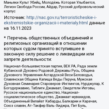
Маньяки Культ Убийц, Молодёжь Которая Улыбается,
Легион Свобода России, Айдар, Русский добровольческий
корпус
Источник:
http://nac.gov.ru/terroristicheskie-i-
ekstremistskie-organizacii-i-materialy.html
данные
на
16.11.2023
* Перечень общественных объединений и
религиозных организаций в отношении
которых судом принято вступившее в
законную силу решение о ликвидации или
запрете деятельности:
Национал-большевистская партия, ВЕК РА, Рада земли
Кубанской Духовно Родовой Державы Русь, Община
Духовного Управления Асгардской Веси Беловодья,
Славянская Община Капища Веды Перуна, Мужская
Духовная Семинария Староверов-Инглингов, Нурджулар, К
Богодержавию, Таблиги Джамаат, Свидетели Иеговы,
Русское национальное единство, Национал-
социалистическое общество, Джамаат мувахидов,
Объединенный Вилайат Кабарды, Балкарии и Карачая,
Союз славян, Ат-Такфир Валь-Хиджра, Пит Буль,