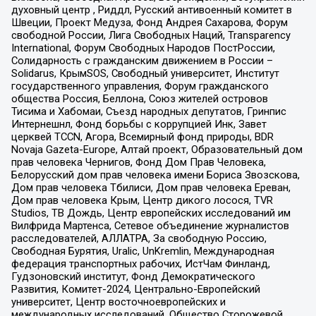
духовный центр , Риддл, Русский антивоенный комитет в
Швеции, Проект Медуза, Фонд Андрея Сахарова, Форум
свободной России, Лига Свободных Наций, Transparеncy
International, Форум Свободных Народов ПостРоссии,
Солидарность с гражданским движением в России –
Solidarus, КрымSOS, Свободный университет, Институт
государственного управления, Форум гражданского
общества Россия, Беллона, Союз жителей островов
Тисима и Хабомаи, Съезд народных депутатов, Гринпис
Интернешнл, Фонд борьбы с коррупцией Инк, Завет
церквей TCCN, Агора, Всемирный фонд природы, BDR
Novaja Gazeta-Europe, Алтай проект, Образовательный дом
прав человека Чернигов, Фонд Дом Прав Человека,
Белорусский дом прав человека имени Бориса Звозскова,
Дом прав человека Тбилиси, Дом прав человека Ереван,
Дом прав человека Крым, Центр дикого лосося, TVR
Studios, ТВ Дождь, Центр европейских исследований им
Вилфрида Мартенса, Сетевое объединение журналистов
расследователей, АЛЛАТРА, За свободную Россию,
Свободная Бурятия, Uralic, UnKremlin, Международная
федерация транспортных рабочих, ИстЧам Финланд,
Гудзоновский институт, Фонд Демократического
Развития, Комитет-2024, Центрально-Европейский
университет, Центр восточноевропейских и
международных исследований, Общество Сторожевой