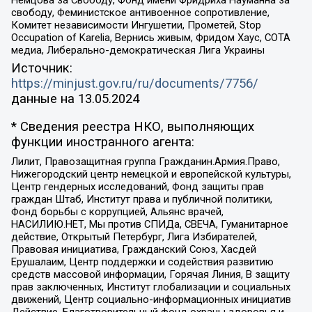
Немцова за Свободу, Фонд имени Фридриха Науманна за
свободу, Феминистское антивоенное сопротивление,
Комитет независимости Ингушетии, Прометей, Stop
Occupation of Karelia, Вернись живым, Фридом Хаус, СОТА
медиа, Либерально-демократическая Лига Украины
Источник:
https://minjust.gov.ru/ru/documents/7756/
данные на
13.05.2024
* Сведения реестра НКО, выполняющих
функции иностранного агента:
Лилит, Правозащитная группа Гражданин.Армия.Право,
Нижегородский центр немецкой и европейской культуры,
Центр гендерных исследований, Фонд защиты прав
граждан Штаб, Институт права и публичной политики,
Фонд борьбы с коррупцией, Альянс врачей,
НАСИЛИЮ.НЕТ, Мы против СПИДа, СВЕЧА, Гуманитарное
действие, Открытый Петербург, Лига Избирателей,
Правовая инициатива, Гражданский Союз, Хасдей
Ерушалаим, Центр поддержки и содействия развитию
средств массовой информации, Горячая Линия, В защиту
прав заключенных, Институт глобализации и социальных
движений, Центр социально-информационных инициатив
Действие, Благотворительный фонд охраны здоровья и