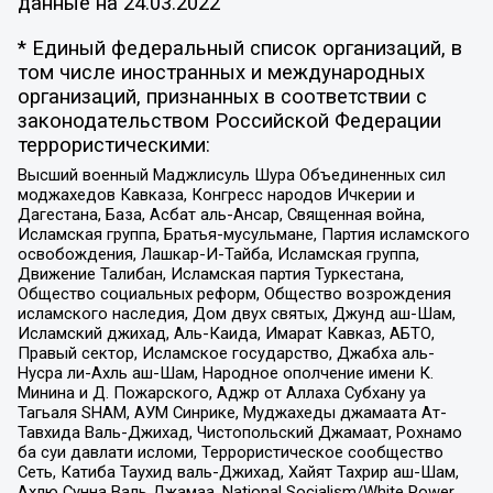
данные на
24.03.2022
* Единый федеральный список организаций, в
том числе иностранных и международных
организаций, признанных в соответствии с
законодательством Российской Федерации
террористическими:
Высший военный Маджлисуль Шура Объединенных сил
моджахедов Кавказа, Конгресс народов Ичкерии и
Дагестана, База, Асбат аль-Ансар, Священная война,
Исламская группа, Братья-мусульмане, Партия исламского
освобождения, Лашкар-И-Тайба, Исламская группа,
Движение Талибан, Исламская партия Туркестана,
Общество социальных реформ, Общество возрождения
исламского наследия, Дом двух святых, Джунд аш-Шам,
Исламский джихад, Аль-Каида, Имарат Кавказ, АБТО,
Правый сектор, Исламское государство, Джабха аль-
Нусра ли-Ахль аш-Шам, Народное ополчение имени К.
Минина и Д. Пожарского, Аджр от Аллаха Субхану уа
Тагьаля SHAM, АУМ Синрике, Муджахеды джамаата Ат-
Тавхида Валь-Джихад, Чистопольский Джамаат, Рохнамо
ба суи давлати исломи, Террористическое сообщество
Сеть, Катиба Таухид валь-Джихад, Хайят Тахрир аш-Шам,
Ахлю Сунна Валь Джамаа, National Socialism/White Power,