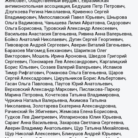
Женсовет, Общественный вердикт, Евразийская
антимонопольная ассоциация, Бедушев Петр Петрович,
Дзугкоева Регина Николаевна, Кривенко Сергей
Владимирович, Милославский Павел Юрьевич, Шнырова
Ольга Вадимовна, Чанышева Лилия Айратовна, Сидорович
Ольга Борисовна, Туровский Александр Алексеевич,
Васильева Анастасия Евгеньевна, Ривина Анна Валерьевна,
Бойко Анатолий Николаевич, Дугин Сергей Георгиевич,
Пивоваров Андрей Сергеевич, Аверин Виталий Евгеньевич,
Барахоев Магомед Бекханович, Шарипков Олег
Викторович, Мошель Ирина Ароновна, Шведов Григорий
Сергеевич, Пономарев Лев Александрович, Каргалицкий
Борис Юльевич, Созаев Валерий Валерьевич, Исламов
Тимур Рифгатович, Романова Ольга Евгеньевна, Щаров
Сергей Алексадрович, Цирульников Борис Альбертович,
Гасан Ольга Павловна, Паутов Юрий Анатольевич,
Верховский Александр Маркович, Пислакова-Паркер
Марина Петровна, Кочеткова Татьяна Владимировна,
Чуркина Наталья Валерьевна, Акимова Татьяна
Николаевна, Золотарева Екатерина Александровна,
Рачинский Ян Збигневич, Жемкова Елена Борисовна,
Гудков Лев Дмитриевич, Илларионова Юлия Юрьевна,
Саранг Анна Васильевна, Захарова Светлана Сергеевна,
Аверин Владимир Анатольевич, Щур Татьяна Михайловна,
Щур Николай Алексеевич, Блинушов Андрей Юрьевич,