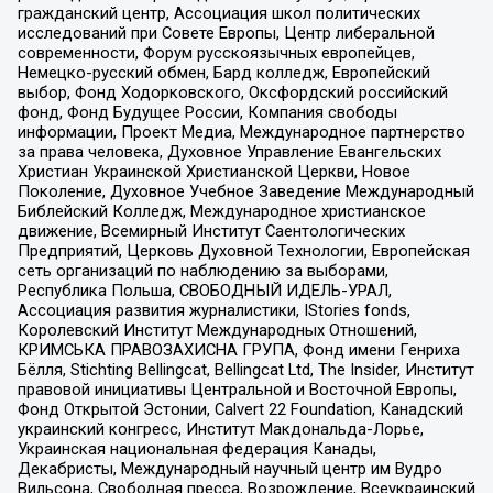
гражданский центр, Ассоциация школ политических
исследований при Совете Европы, Центр либеральной
современности, Форум русскоязычных европейцев,
Немецко-русский обмен, Бард колледж, Европейский
выбор, Фонд Ходорковского, Оксфордский российский
фонд, Фонд Будущее России, Компания свободы
информации, Проект Медиа, Международное партнерство
за права человека, Духовное Управление Евангельских
Христиан Украинской Христианской Церкви, Новое
Поколение, Духовное Учебное Заведение Международный
Библейский Колледж, Международное христианское
движение, Всемирный Институт Саентологических
Предприятий, Церковь Духовной Технологии, Европейская
сеть организаций по наблюдению за выборами,
Республика Польша, СВОБОДНЫЙ ИДЕЛЬ-УРАЛ,
Ассоциация развития журналистики, IStories fonds,
Королевский Институт Международных Отношений,
КРИМСЬКА ПРАВОЗАХИСНА ГРУПА, Фонд имени Генриха
Бёлля, Stichting Bellingcat, Bellingcat Ltd, The Insider, Институт
правовой инициативы Центральной и Восточной Европы,
Фонд Открытой Эстонии, Calvert 22 Foundation, Канадский
украинский конгресс, Институт Макдональда-Лорье,
Украинская национальная федерация Канады,
Декабристы, Международный научный центр им Вудро
Вильсона, Свободная пресса, Возрождение, Всеукраинский