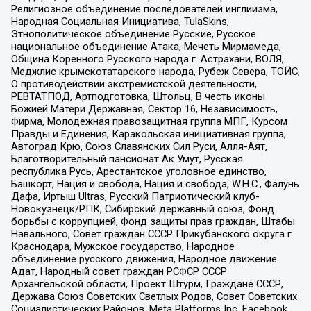
Религиозное объединение последователей инглиизма,
Народная Социальная Инициатива, TulaSkins,
Этнополитическое объединение Русские, Русское
национальное объединение Атака, Мечеть Мирмамеда,
Община Коренного Русского народа г. Астрахани, ВОЛЯ,
Меджлис крымскотатарского народа, Рубеж Севера, ТОЙС,
О противодействии экстремистской деятельности,
РЕВТАТПОД, Артподготовка, Штольц, В честь иконы
Божией Матери Державная, Сектор 16, Независимость,
Фирма, Молодежная правозащитная группа МПГ, Курсом
Правды и Единения, Каракольская инициативная группа,
Автоград Крю, Союз Славянских Сил Руси, Алля-Аят,
Благотворительный пансионат Ак Умут, Русская
республика Русь, Арестантское уголовное единство,
Башкорт, Нация и свобода, Нация и свобода, W.H.С., Фалунь
Дафа, Иртыш Ultras, Русский Патриотический клуб-
Новокузнецк/РПК, Сибирский державный союз, Фонд
борьбы с коррупцией, Фонд защиты прав граждан, Штабы
Навального, Совет граждан СССР Прикубанского округа г.
Краснодара, Мужское государство, Народное
объединение русского движения, Народное движение
Адат, Народный совет граждан РСФСР СССР
Архангельской области, Проект Штурм, Граждане СССР,
Держава Союз Советских Светлых Родов, Совет Советских
Социалистических Районов, Meta Platforms Inc, Facebook,