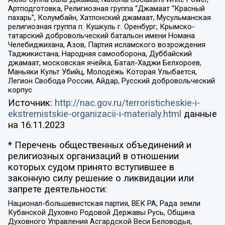
Артподготовка, Религиозная группа “Джамаат “Красный
пахарь”, Колумбайн, Хатлонский джамаат, Мусульманская
религиозная группа п. Кушкуль г. Оренбург, Крымско-
татарский добровольческий батальон имени Номана
Челебиджихана, Азов, Партия исламского возрождения
Таджикистана, Народная самооборона, Дуббайский
джамаат, московская ячейка, Батал-Хаджи Белхороев,
Маньяки Культ Убийц, Молодёжь Которая Улыбается,
Легион Свобода России, Айдар, Русский добровольческий
корпус
Источник:
http://nac.gov.ru/terroristicheskie-i-
ekstremistskie-organizacii-i-materialy.html
данные
на
16.11.2023
* Перечень общественных объединений и
религиозных организаций в отношении
которых судом принято вступившее в
законную силу решение о ликвидации или
запрете деятельности:
Национал-большевистская партия, ВЕК РА, Рада земли
Кубанской Духовно Родовой Державы Русь, Община
Духовного Управления Асгардской Веси Беловодья,