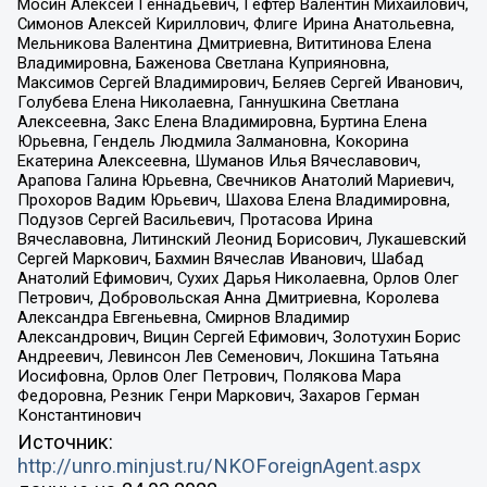
Мосин Алексей Геннадьевич, Гефтер Валентин Михайлович,
Симонов Алексей Кириллович, Флиге Ирина Анатольевна,
Мельникова Валентина Дмитриевна, Вититинова Елена
Владимировна, Баженова Светлана Куприяновна,
Максимов Сергей Владимирович, Беляев Сергей Иванович,
Голубева Елена Николаевна, Ганнушкина Светлана
Алексеевна, Закс Елена Владимировна, Буртина Елена
Юрьевна, Гендель Людмила Залмановна, Кокорина
Екатерина Алексеевна, Шуманов Илья Вячеславович,
Арапова Галина Юрьевна, Свечников Анатолий Мариевич,
Прохоров Вадим Юрьевич, Шахова Елена Владимировна,
Подузов Сергей Васильевич, Протасова Ирина
Вячеславовна, Литинский Леонид Борисович, Лукашевский
Сергей Маркович, Бахмин Вячеслав Иванович, Шабад
Анатолий Ефимович, Сухих Дарья Николаевна, Орлов Олег
Петрович, Добровольская Анна Дмитриевна, Королева
Александра Евгеньевна, Смирнов Владимир
Александрович, Вицин Сергей Ефимович, Золотухин Борис
Андреевич, Левинсон Лев Семенович, Локшина Татьяна
Иосифовна, Орлов Олег Петрович, Полякова Мара
Федоровна, Резник Генри Маркович, Захаров Герман
Константинович
Источник:
http://unro.minjust.ru/NKOForeignAgent.aspx