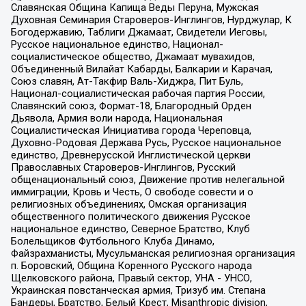
Славянская Община Капища Веды Перуна, Мужская
Духовная Семинария Староверов-Инглингов, Нурджулар, К
Богодержавию, Таблиги Джамаат, Свидетели Иеговы,
Русское национальное единство, Национал-
социалистическое общество, Джамаат мувахидов,
Объединенный Вилайат Кабарды, Балкарии и Карачая,
Союз славян, Ат-Такфир Валь-Хиджра, Пит Буль,
Национал-социалистическая рабочая партия России,
Славянский союз, Формат-18, Благородный Орден
Дьявола, Армия воли народа, Национальная
Социалистическая Инициатива города Череповца,
Духовно-Родовая Держава Русь, Русское национальное
единство, Древнерусской Инглистической церкви
Православных Староверов-Инглингов, Русский
общенациональный союз, Движение против нелегальной
иммиграции, Кровь и Честь, О свободе совести и о
религиозных объединениях, Омская организация
общественного политического движения Русское
национальное единство, Северное Братство, Клуб
Болельщиков Футбольного Клуба Динамо,
Файзрахманисты, Мусульманская религиозная организация
п. Боровский, Община Коренного Русского народа
Щелковского района, Правый сектор, УНА - УНСО,
Украинская повстанческая армия, Тризуб им. Степана
Бандеры, Братство, Белый Крест, Misanthropic division,