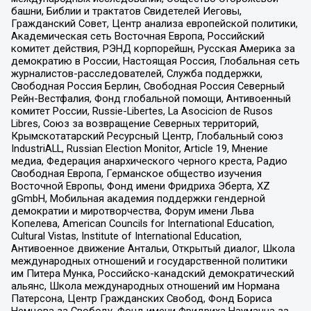
башни, Библии и трактатов Свидетелей Иеговы,
Гражданский Совет, Центр анализа европейской политики,
Академическая сеть Восточная Европа, Российский
комитет действия, РЭНД корпорейшн, Русская Америка за
демократию в России, Настоящая Россия, Глобальная сеть
журналистов-расследователей, Служба поддержки,
Свободная Россия Берлин, Свободная Россия Северный
Рейн-Вестфалия, Фонд глобальной помощи, Антивоенный
комитет России, Russie-Libertes, La Asocicion de Rusos
Libres, Союз за возвращение Северных территорий,
Крымскотатарский Ресурсный Центр, Глобальный союз
IndustriALL, Russian Election Monitor, Article 19, Мнение
медиа, Федерация анархического черного креста, Радио
Свободная Европа, Германское общество изучения
Восточной Европы, Фонд имени Фридриха Эберта, XZ
gGmbH, Мобильная академия поддержки гендерной
демократии и миротворчества, Форум имени Льва
Копелева, American Councils for International Education,
Cultural Vistas, Institute of International Education,
Антивоенное движение Антальи, Открытый диалог, Школа
международных отношений и государственной политики
им Питера Мунка, Российско-канадский демократический
альянс, Школа международных отношений им Нормана
Патерсона, Центр Гражданских Свобод, Фонд Бориса